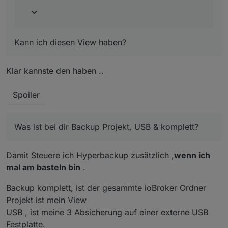
Kann ich diesen View haben?
Kann ich diesen View haben?
Klar kannste den haben ..
Was ist bei dir Backup Projekt, USB & komplett?
Hab auch die Synology (leider nur den kleinen
Spoiler
Bruder von deiner) und könnte das gut gebrauchen.
Was ist bei dir Backup Projekt, USB & komplett?
Damit Steuere ich Hyperbackup zusätzlich ,
wenn ich
mal am basteln bin
.
Backup komplett, ist der gesammte ioBroker Ordner
Projekt ist mein View
USB , ist meine 3 Absicherung auf einer externe USB
Festplatte.