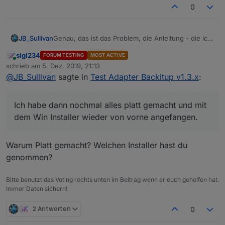
0
Genau, das ist das Problem, die Anleitung - die ich
JB_Sullivan
im übrigen gelesen habe - bezieht sich darauf
sigi234
FORUM TESTING
MOST ACTIVE
wenn ioB auf Linux aufgesetzt ist.
Weitest gehend ist das zwar ganze sehr ähnlich,
Online
schrieb am
5. Dez. 2019, 21:13
aber gerade bei der Kontrolle via htop, passt es
zuletzt editiert von
@
JB_Sullivan
sagte in
Test Adapter Backitup v1.3.x
:
nicht zu Windows.
Im übrigen hat mir vorhin das "F5" drücken, das
ganze Backup gekillt. IoB war nicht mehr zu
erreichen, weder nach einem Neustart noch sonst
Jetzt dreht der Kreis schon wieder deutlich länger
Ich habe dann nochmal alles platt gemacht und mit
irgend wie. Ich habe dann nochmal alles platt
als die in der Anleitung angegeben 10 -15 Minuten.
gemacht und mit dem Win Installer wieder von
Das interessante am Netzwerk Trafik ist, das mehr
EDIT: Ach bin ich blöd, ich bin ja per RDP auf der
dem Win Installer wieder von vorne angefangen.
vorne angefangen.
gesendet als empfangen wird.
Maschine, das ist natürlich die Übertragung via RDP
Warum Platt gemacht? Welchen Installer hast du
genommen?
Bitte benutzt das Voting rechts unten im Beitrag wenn er euch geholfen hat.
Immer Daten sichern!
2 Antworten
0