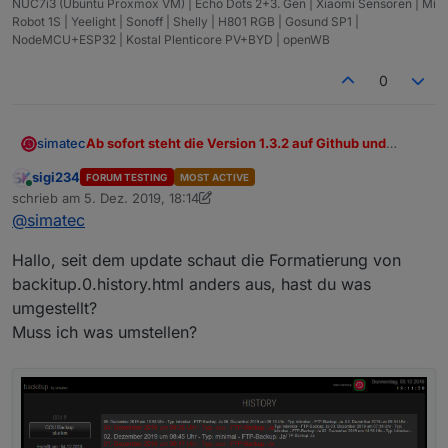
NUC7i3 (Ubuntu Proxmox VM) | Echo Dots 2+3. Gen | Xiaomi Sensoren | Mi
was gerade passiert.
Robot 1S | Yeelight | Sonoff | Shelly | H801 RGB | Gosund SP1 |
Ab sofort sieht man genau, was gerade für Prozesse
NodeMCU+ESP32 | Kostal Plenticore PV+BYD | openWB
der Wiederherstellung laufen.
0
Ab sofort steht die Version 1.3.2 auf Github und
simatec
spätestens ab heute Nacht auch in der latest Repo
sigi234
FORUM TESTING
MOST ACTIVE
zur Verfügung.
Wichtigste Neuerung neben einigen kleinen Bugfix ist
Online
schrieb am
5. Dez. 2019, 18:14
das kleine Webinterface für den Restore.
zuletzt editiert von sigi234
12. Mai 2019, 19:16
@
simatec
Hier öffnet sich nun bei Start des Restore's ein neuer
Hier ein paar Screenshots, wie das Ganze dann
Tab, in dem ihr den log bzw.
ausschaut ...
Wiederherstellungsprozess genau verfolgen könnt.
Hallo, seit dem update schaut die Formatierung von
Aufgrund des Stopps von ioBroker war dies bisher
backitup.0.history.html anders aus, hast du was
nicht möglich und man sah nur über einige Umwege,
umgestellt?
was gerade passiert.
Muss ich was umstellen?
Ab sofort sieht man genau, was gerade für Prozesse
der Wiederherstellung laufen.