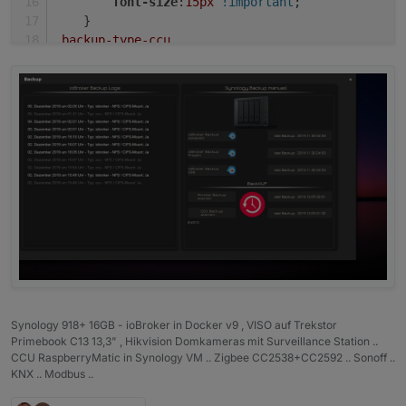
font-size
:
15px
!important
;
    }
.backup-type-ccu
    {
float
:left
 !important;
color
:gray 
!important
;
font-size
:
15px
!important
;
    }
Synology 918+ 16GB - ioBroker in Docker v9 , VISO auf Trekstor
Primebook C13 13,3" , Hikvision Domkameras mit Surveillance Station ..
CCU RaspberryMatic in Synology VM .. Zigbee CC2538+CC2592 .. Sonoff ..
KNX .. Modbus ..