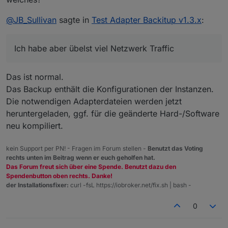
außer dem Betriebssystem und ioB noch nichts
anderes drauf. (Win10 ist vor der Installation von
@
JB_Sullivan
sagte in
Test Adapter Backitup v1.3.x
:
ioB naürlich auf den letzten Stand gebracht
worden)
Ich habe aber übelst viel Netzwerk Traffic
Das ist normal.
Das Backup enthält die Konfigurationen der Instanzen.
Die notwendigen Adapterdateien werden jetzt
heruntergeladen, ggf. für die geänderte Hard-/Software
neu kompiliert.
kein Support per PN! - Fragen im Forum stellen -
Benutzt das Voting
rechts unten im Beitrag wenn er euch geholfen hat.
Das Forum freut sich über eine Spende. Benutzt dazu den
Spendenbutton oben rechts. Danke!
der Installationsfixer:
curl -fsL https://iobroker.net/fix.sh | bash -
0