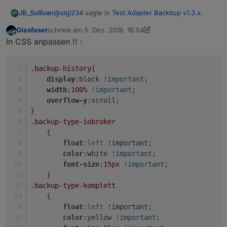
@
sigi234
sagte in
Test Adapter Backitup v1.3.x
:
JB_Sullivan
Glasfaser
schrieb am
5. Dez. 2019, 18:54
zuletzt editiert von Glasfaser
12. Mai 2019, 19:58
Offline
@
simatec
In CSS anpassen !! :
Die gleiche Frage wollte ich auch eben stellen ;)
Hallo, seit dem update schaut die
Formatierung von backitup.0.history.html
.backup-history
{
anders aus, hast du was umgestellt?
display
:block 
!important
;
Muss ich was umstellen?
width
:
100%
!important
;
overflow-y
:scroll; 
}
.backup-type-iobroker
    {
float
:left
 !important;
color
:white 
!important
;
font-size
:
15px
!important
;
    }
.backup-type-komplett
Kannst du auch eine Html machen für Latest
    {
backup found by start?
float
:left
 !important;
color
:yellow 
!important
;