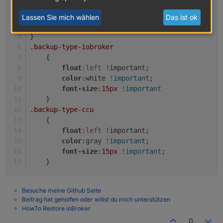
display
:block 
!important
;
width
:
100%
!important
;
Lassen Sie mich wählen
Das ist ok
overflow-y
:scroll; 
}
.backup-type-iobroker
Kannst du auch eine Html machen für Latest backup
found by start?
    {
float
:left
 !important;
color
:white 
!important
;
font-size
:
15px
!important
    }
.backup-type-ccu
    {
float
:left
 !important;
color
:gray 
!important
;
font-size
:
15px
!important
;
    }
Besuche meine Github Seite
Beitrag hat geholfen oder willst du mich unterstützen
HowTo Restore ioBroker
0