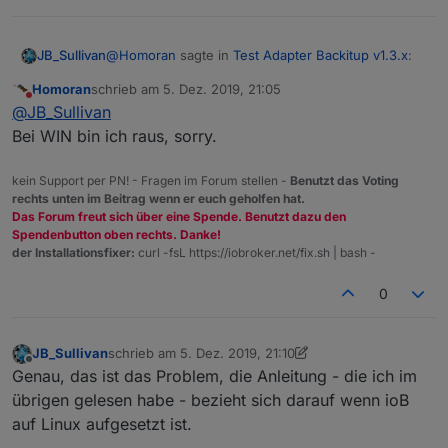
@
Homoran
sagte in
Test Adapter Backitup v1.3.x
:
JB_Sullivan
Homoran
schrieb am
5. Dez. 2019, 21:05
zuletzt editiert von
Nicht stören
welches?
@
JB_Sullivan
Bei WIN bin ich raus, sorry.
Win10 mit dem ioB Installer für Windows. js-
controller war dann 2.1, habe ich aber gleich auf
kein Support per PN! - Fragen im Forum stellen -
Benutzt das Voting
2.1.1 angehoben.
rechts unten im Beitrag wenn er euch geholfen hat.
BackItUp in der Version 1.3.1
Das Forum freut sich über eine Spende. Benutzt dazu den
Spendenbutton oben rechts. Danke!
Das minimal Backup stammt von heute Nacht von
der Installationsfixer:
curl -fsL https://iobroker.net/fix.sh | bash -
meinem Produktiven System wo ioB ebenfalls unter
Windows läuft. ja-controler und BackItUp haben
htop wird auf Windows Ebene nicht funktionieren
0
dort die gleichen Versionsstände.
fürchte ich. Dafür habe ich die entsprechenden
Windows Tools offen. Während des Restore läuft
zur Zeit eine Node-js Server-Side Java Skript
Instanz.
JB_Sullivan
schrieb am
5. Dez. 2019, 21:10
zuletzt editiert von JB_Sullivan
12. Mai 2019, 22:13
Offline
Genau, das ist das Problem, die Anleitung - die ich im
übrigen gelesen habe - bezieht sich darauf wenn ioB
auf Linux aufgesetzt ist.