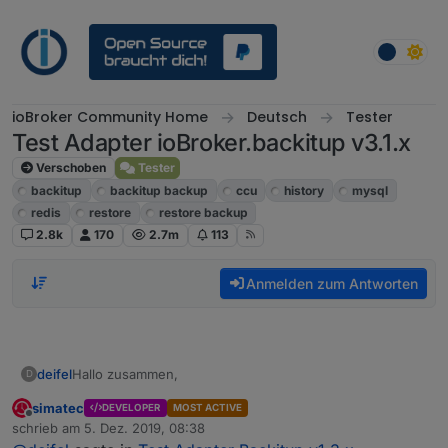
Weiter zum Inhalt
ioBroker Community Home
Deutsch
Tester
Test Adapter ioBroker.backitup v3.1.x
Verschoben
Tester
backitup
backitup backup
ccu
history
mysql
redis
restore
restore backup
2.8k
170
2.7m
113
Anmelden zum Antworten
Hallo zusammen,
deifel
D
simatec
DEVELOPER
MOST ACTIVE
leider bekomme ich mit der neuen Version folgende
Offline
schrieb am
5. Dez. 2019, 08:38
Fehler:
zuletzt editiert von