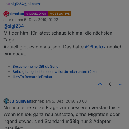
@
simatec
sigi234
simatec
DEVELOPER
MOST ACTIVE
Ja, Danke hab ich schon gemacht.
Offline
schrieb am
5. Dez. 2019, 19:22
zuletzt editiert von
@
sigi234
@
sigi234
sagte in
Test Adapter Backitup v1.3.x
:
Mit der html für latest schaue ich mal die nächsten
Tage.
Kannst du auch eine Html machen für Latest
Aktuell gibt es die als json. Das hatte
@
Bluefox
neulich
backup found by start?
Andere Frage, kann ich den DP HTML löschen? Wird
eingebaut.
dieser dann neu angelegt?
Ok, hab es einfach mal gemacht.
Besuche meine Github Seite
Komischer weise habe ich jetzt keinen Zeilenumbruch
Beitrag hat geholfen oder willst du mich unterstützen
drinnen?
HowTo Restore ioBroker
ERELDIGT!
0
JB_Sullivan
schrieb am
5. Dez. 2019, 20:00
zuletzt editiert von
Offline
Nur mal eine kurze Frage zum besseren Verständnis -
Wenn ich ioB ganz neu aufsetze, ohne Migration oder
irgend etwas, sind Standard mäßig nur 3 Adapter
installiert.