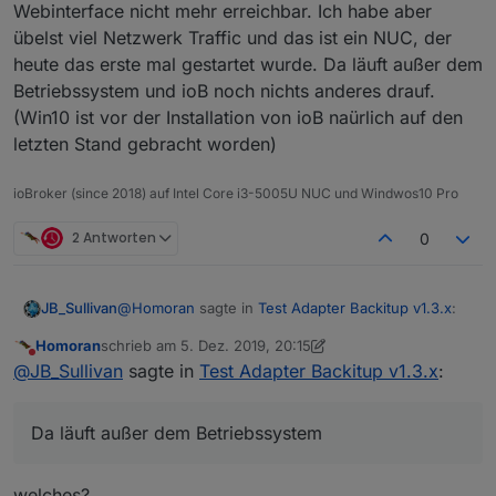
Webinterface nicht mehr erreichbar. Ich habe aber
übelst viel Netzwerk Traffic und das ist ein NUC, der
heute das erste mal gestartet wurde. Da läuft außer dem
Betriebssystem und ioB noch nichts anderes drauf.
(Win10 ist vor der Installation von ioB naürlich auf den
letzten Stand gebracht worden)
ioBroker (since 2018) auf Intel Core i3-5005U NUC und Windwos10 Pro
2 Antworten
0
@
Homoran
sagte in
Test Adapter Backitup v1.3.x
:
JB_Sullivan
Homoran
schrieb am
5. Dez. 2019, 20:15
zuletzt editiert von Homoran
12. Mai 2019, 21:17
Nicht stören
mal F5 oder STRG-F5 gedrückt
@
JB_Sullivan
sagte in
Test Adapter Backitup v1.3.x
:
Habe ich eben gerade gemacht - nun ist das
Da läuft außer dem Betriebssystem
Webinterface nicht mehr erreichbar. Ich habe aber
übelst viel Netzwerk Traffic und das ist ein NUC,
der heute das erste mal gestartet wurde. Da läuft
welches?