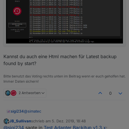
Kannst du auch eine Html machen für Latest backup
found by start?
Bitte benutzt das Voting rechts unten im Beitrag wenn er euch geholfen hat.
Immer Daten sichern!
2 Antworten
0
@
simatec
sigi234
JB_Sullivan
schrieb am
5. Dez. 2019, 18:48
Hallo, seit dem update schaut die Formatierung von
zuletzt editiert von
Offline
@
sigi234
sagte in
Test Adapter Backitup v1.3.x
:
backitup.0.history.html anders aus, hast du was