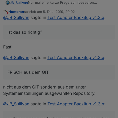
Nur mal eine kurze Frage zum besseren
JB_Sullivan
Verständnis - Wenn ich ioB ganz neu aufsetze,
Homoran
schrieb am
5. Dez. 2019, 20:02
ohne Migration oder irgend etwas, sind Standard
Nun installiert man BackItUp dazu und kann dann
zuletzt editiert von
Nicht stören
@
JB_Sullivan
sagte in
Test Adapter Backitup v1.3.x
:
mäßig nur 3 Adapter installiert.
eine vorhandene Minimal Sicherung zum Restore
auswählen. Die ganzen Adapter die in der Minimal
Ist das so richtig? D.h. so ein Restore basierend auf
Sicherung irgendwo definiert sind, werden dann
einem ganz frischen System kann unter
Ist das so richtig?
alle NEU und ganz FRISCH aus dem GIT
Umständen sehr sehr lange dauern - ist das
Ich frage nur, weil genau das mache ich gerade
heruntergeladen und installiert.
richtig?
und seit ca. einer Stunde dreht der "Kreis" in ioB.
Fast!
@
JB_Sullivan
sagte in
Test Adapter Backitup v1.3.x
:
FRISCH aus dem GIT
nicht aus dem GIT sondern aus dem unter
Systemeinstellungen ausgewählten Repository.
@
JB_Sullivan
sagte in
Test Adapter Backitup v1.3.x
: