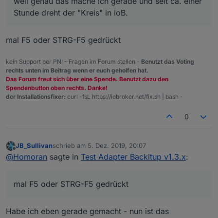
weil genau das mache ich gerade und seit ca. einer
Stunde dreht der "Kreis" in ioB.
mal F5 oder STRG-F5 gedrückt
kein Support per PN! - Fragen im Forum stellen -
Benutzt das Voting
rechts unten im Beitrag wenn er euch geholfen hat.
Das Forum freut sich über eine Spende. Benutzt dazu den
Spendenbutton oben rechts. Danke!
der Installationsfixer:
curl -fsL https://iobroker.net/fix.sh | bash -
0
JB_Sullivan
schrieb am
5. Dez. 2019, 20:07
zuletzt editiert von
Offline
@
Homoran
sagte in
Test Adapter Backitup v1.3.x
:
mal F5 oder STRG-F5 gedrückt
Habe ich eben gerade gemacht - nun ist das