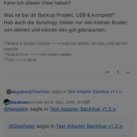
    {

Kann ich diesen View haben?
        float:left !important;

        color:gray !important;

Was ist bei dir Backup Projekt, USB & komplett?
        font-size:15px !important;

Hab auch die Synology (leider nur den kleinen Bruder
    }

von deiner) und könnte das gut gebrauchen.
° Node.js & System Update ---> sudo apt update, iob stop, sudo apt full-
upgrade
° Node.js Fixer ---> iob nodejs-update
° Fixer ---> iob fix
1
@
Glasfaser
sagte in
Test Adapter Backitup v1.3.x
:
Negalein
Glasfaser
schrieb am
5. Dez. 2019, 19:18
zuletzt editiert von Glasfaser
12. Mai 2019, 20:18
Offline
@
Negalein
sagte in
Test Adapter Backitup v1.3.x
:
@
Glasfaser
sagte in
Test Adapter Backitup v1.3.x
: