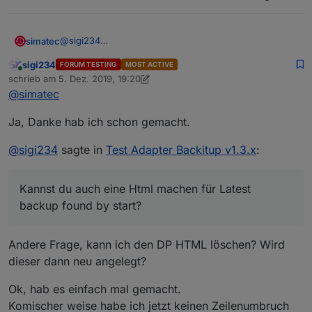
@
sigi234
simatec
Durch die Umbenennung von minimal auf iobroker
sigi234
FORUM TESTING
MOST ACTIVE
musst du deine View anpassen.
.backup-history{

Online
schrieb am
5. Dez. 2019, 19:20
    display:block !important;

zuletzt editiert von sigi234
12. Mai 2019, 21:13
@
simatec
    width:100% !important;

    overflow-y:scroll; 

Ja, Danke hab ich schon gemacht.
}

.backup-type-iobroker

    {

@
sigi234
sagte in
Test Adapter Backitup v1.3.x
:
        float:left !important;

        color:white !important;

        font-size:15px !important

Kannst du auch eine Html machen für Latest
    }

backup found by start?
.backup-type-ccu

    {

        float:left !important;

Andere Frage, kann ich den DP HTML löschen? Wird
        color:gray !important;

dieser dann neu angelegt?
        font-size:15px !important;

Ok, hab es einfach mal gemacht.
Komischer weise habe ich jetzt keinen Zeilenumbruch