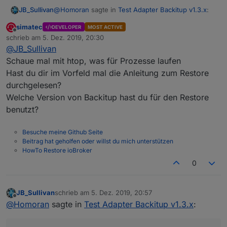
@
Homoran
sagte in
Test Adapter Backitup v1.3.x
:
JB_Sullivan
simatec
DEVELOPER
MOST ACTIVE
Offline
mal F5 oder STRG-F5 gedrückt
schrieb am
5. Dez. 2019, 20:30
zuletzt editiert von
@
JB_Sullivan
Schaue mal mit htop, was für Prozesse laufen
Habe ich eben gerade gemacht - nun ist das
Hast du dir im Vorfeld mal die Anleitung zum Restore
Webinterface nicht mehr erreichbar. Ich habe aber
übelst viel Netzwerk Traffic und das ist ein NUC,
durchgelesen?
der heute das erste mal gestartet wurde. Da läuft
Welche Version von Backitup hast du für den Restore
außer dem Betriebssystem und ioB noch nichts
benutzt?
anderes drauf. (Win10 ist vor der Installation von
ioB naürlich auf den letzten Stand gebracht
worden)
Besuche meine Github Seite
Beitrag hat geholfen oder willst du mich unterstützen
HowTo Restore ioBroker
0
JB_Sullivan
schrieb am
5. Dez. 2019, 20:57
zuletzt editiert von
Offline
@
Homoran
sagte in
Test Adapter Backitup v1.3.x
: