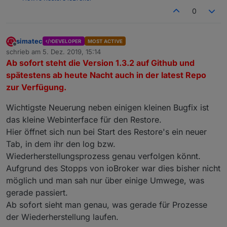
0
simatec
DEVELOPER
MOST ACTIVE
Offline
schrieb am
5. Dez. 2019, 15:14
zuletzt editiert von
Ab sofort steht die Version 1.3.2 auf Github und
spätestens ab heute Nacht auch in der latest Repo
zur Verfügung.
Wichtigste Neuerung neben einigen kleinen Bugfix ist
das kleine Webinterface für den Restore.
Hier öffnet sich nun bei Start des Restore's ein neuer
Tab, in dem ihr den log bzw.
Wiederherstellungsprozess genau verfolgen könnt.
Aufgrund des Stopps von ioBroker war dies bisher nicht
möglich und man sah nur über einige Umwege, was
gerade passiert.
Ab sofort sieht man genau, was gerade für Prozesse
der Wiederherstellung laufen.