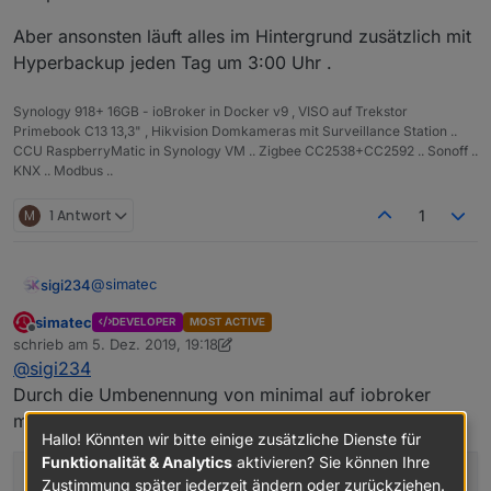
Aber ansonsten läuft alles im Hintergrund zusätzlich mit
Hyperbackup jeden Tag um 3:00 Uhr .
Synology 918+ 16GB - ioBroker in Docker v9 , VISO auf Trekstor
Primebook C13 13,3" , Hikvision Domkameras mit Surveillance Station ..
CCU RaspberryMatic in Synology VM .. Zigbee CC2538+CC2592 .. Sonoff ..
KNX .. Modbus ..
M
1 Antwort
1
@
simatec
sigi234
simatec
DEVELOPER
MOST ACTIVE
Hallo, seit dem update schaut die Formatierung von
Offline
schrieb am
5. Dez. 2019, 19:18
backitup.0.history.html anders aus, hast du was
zuletzt editiert von simatec
12. Mai 2019, 20:19
@
sigi234
umgestellt?
Muss ich was umstellen?
Durch die Umbenennung von minimal auf iobroker
musst du deine View anpassen.
Hallo! Könnten wir bitte einige zusätzliche Dienste für
Funktionalität & Analytics
aktivieren? Sie können Ihre
.backup-history
{
Zustimmung später jederzeit ändern oder zurückziehen.