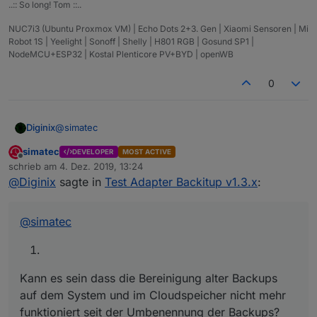
..:: So long! Tom ::..
NUC7i3 (Ubuntu Proxmox VM) | Echo Dots 2+3. Gen | Xiaomi Sensoren | Mi
Robot 1S | Yeelight | Sonoff | Shelly | H801 RGB | Gosund SP1 |
NodeMCU+ESP32 | Kostal Plenticore PV+BYD | openWB
0
@
simatec
Diginix
simatec
DEVELOPER
MOST ACTIVE
Offline
schrieb am
4. Dez. 2019, 13:24
Kann es sein dass die Bereinigung alter Backups auf
zuletzt editiert von
@
Diginix
sagte in
Test Adapter Backitup v1.3.x
:
dem System und im Cloudspeicher nicht mehr
funktioniert seit der Umbenennung der Backups? Mein
Limit steht auf 30, ich habe aber 32 in der Dropbox und
Könnte man das History Backup seltener als das
@
simatec
lokal. 30 alte heißen noch minimal... und 2 neue
tägliche Minimal einplanen?
iobroker...
Mein minimal ist nur 4 MB groß, der gepackte history
Ordner hat 80 MB. Das würde ich aber ungern täglich in
die Dropbox schaufeln wollen.
Kann es sein dass die Bereinigung alter Backups
auf dem System und im Cloudspeicher nicht mehr
funktioniert seit der Umbenennung der Backups?