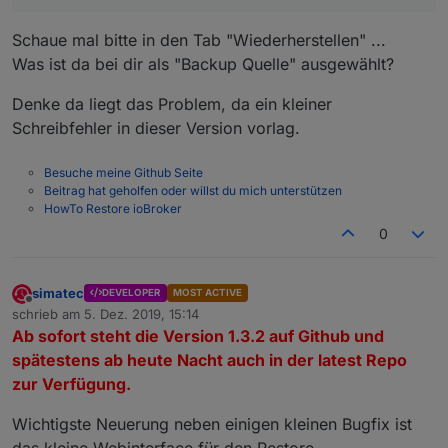
Schaue mal bitte in den Tab "Wiederherstellen" ...
Was ist da bei dir als "Backup Quelle" ausgewählt?
Denke da liegt das Problem, da ein kleiner
Schreibfehler in dieser Version vorlag.
Besuche meine Github Seite
Beitrag hat geholfen oder willst du mich unterstützen
HowTo Restore ioBroker
0
simatec
DEVELOPER
MOST ACTIVE
Offline
schrieb am
5. Dez. 2019, 15:14
zuletzt editiert von
Ab sofort steht die Version 1.3.2 auf Github und
spätestens ab heute Nacht auch in der latest Repo
zur Verfügung.
Wichtigste Neuerung neben einigen kleinen Bugfix ist
das kleine Webinterface für den Restore.