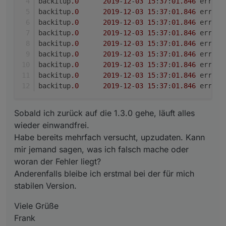
backitup
.0
2019
-
12
-
03
15
:
37
:
01
.846
backitup
.0
2019
-
12
-
03
15
:
37
:
01
.846
backitup
.0
2019
-
12
-
03
15
:
37
:
01
.846
backitup
.0
2019
-
12
-
03
15
:
37
:
01
.846
backitup
.0
2019
-
12
-
03
15
:
37
:
01
.846
backitup
.0
2019
-
12
-
03
15
:
37
:
01
.846
backitup
.0
2019
-
12
-
03
15
:
37
:
01
.846
backitup
.0
2019
-
12
-
03
15
:
37
:
01
.846
backitup
.0
2019
-
12
-
03
15
:
37
:
01
.846
Sobald ich zurück auf die 1.3.0 gehe, läuft alles
wieder einwandfrei.
Habe bereits mehrfach versucht, upzudaten. Kann
mir jemand sagen, was ich falsch mache oder
woran der Fehler liegt?
Anderenfalls bleibe ich erstmal bei der für mich
stabilen Version.
Viele Grüße
Frank