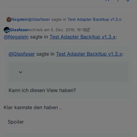
1
@
Glasfaser
sagte in
Test Adapter Backitup v1.3.x
:
Negalein
Glasfaser
schrieb am
5. Dez. 2019, 19:18
zuletzt editiert von Glasfaser
12. Mai 2019, 20:18
Offline
@
Negalein
sagte in
Test Adapter Backitup v1.3.x
:
@
Glasfaser
sagte in
Test Adapter Backitup v1.3.x
:
Kann ich diesen View haben?
Kann ich diesen View haben?
Klar kannste den haben ..
Was ist bei dir Backup Projekt, USB & komplett?
Hab auch die Synology (leider nur den kleinen
Spoiler
Bruder von deiner) und könnte das gut gebrauchen.