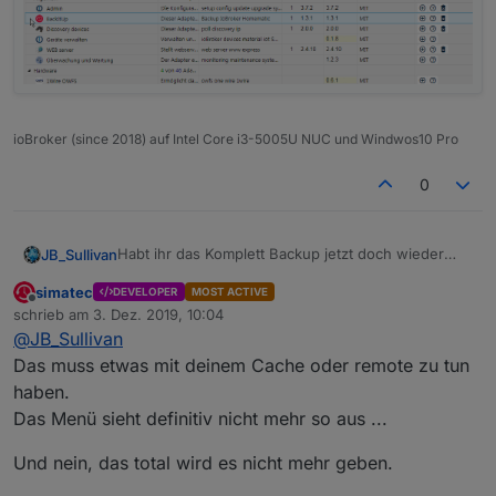
ioBroker (since 2018) auf Intel Core i3-5005U NUC und Windwos10 Pro
0
Habt ihr das Komplett Backup jetzt doch wieder
JB_Sullivan
aufleben lassen?
simatec
DEVELOPER
MOST ACTIVE
Ich wundere mich gerade - habe 1.3.1 drauf und
Offline
schrieb am
3. Dez. 2019, 10:04
bekomme im Instanz Menü wieder mit Komplett
zuletzt editiert von
@
JB_Sullivan
Backup Option angezeigt.
..... oder liegt es evtl. daran das ich Remote via
iobroker.pro
auf meine Installation zugreife?
Das muss etwas mit deinem Cache oder remote zu tun
haben.
Das Menü sieht definitiv nicht mehr so aus ...
Und nein, das total wird es nicht mehr geben.