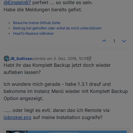
oder sind die auch noch da?
@
Einstein67
perfekt ... so sollte es sein.
Habe die Meldungen bereits gefixt.
Besuche meine Github Seite
Beitrag hat geholfen oder willst du mich unterstützen
HowTo Restore ioBroker
Ja, die alten Objekte scheinen weg zu sein.
1
JB_Sullivan
schrieb am
3. Dez. 2019, 10:01
zuletzt editiert von JB_Sullivan
12. März 2019, 11:01
Offline
Habt ihr das Komplett Backup jetzt doch wieder
aufleben lassen?
Ich wundere mich gerade - habe 1.3.1 drauf und
bekomme im Instanz Menü wieder mit Komplett Backup
Option angezeigt.
..... oder liegt es evtl. daran das ich Remote via
iobroker.pro
auf meine Installation zugreife?