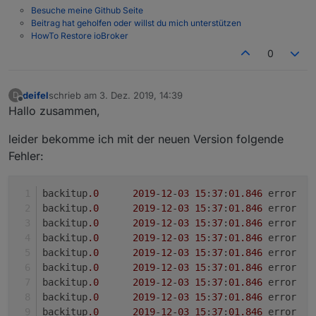
Besuche meine Github Seite
Beitrag hat geholfen oder willst du mich unterstützen
HowTo Restore ioBroker
0
deifel
schrieb am
3. Dez. 2019, 14:39
D
zuletzt editiert von
Offline
Hallo zusammen,
leider bekomme ich mit der neuen Version folgende
Fehler:
backitup
.0
2019
-
12
-
03
15
:
37
:
01
.846
	
backitup
.0
2019
-
12
-
03
15
:
37
:
01
.846
backitup
.0
2019
-
12
-
03
15
:
37
:
01
.846
backitup
.0
2019
-
12
-
03
15
:
37
:
01
.846
	
backitup
.0
2019
-
12
-
03
15
:
37
:
01
.846
backitup
.0
2019
-
12
-
03
15
:
37
:
01
.846
	
backitup
.0
2019
-
12
-
03
15
:
37
:
01
.846
	
backitup
.0
2019
-
12
-
03
15
:
37
:
01
.846
	
backitup
.0
2019
-
12
-
03
15
:
37
:
01
.846