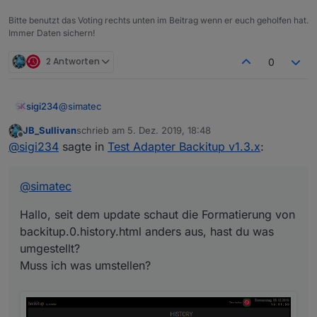
Bitte benutzt das Voting rechts unten im Beitrag wenn er euch geholfen hat.
Immer Daten sichern!
2 Antworten
0
@
simatec
sigi234
JB_Sullivan
schrieb am
5. Dez. 2019, 18:48
Hallo, seit dem update schaut die Formatierung von
zuletzt editiert von
Offline
@
sigi234
sagte in
Test Adapter Backitup v1.3.x
:
backitup.0.history.html anders aus, hast du was
umgestellt?
Muss ich was umstellen?
@
simatec
Hallo, seit dem update schaut die Formatierung von
backitup.0.history.html anders aus, hast du was
umgestellt?
Muss ich was umstellen?
Kannst du auch eine Html machen für Latest backup