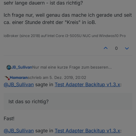
sehr lange dauern - ist das richtig?
Ich frage nur, weil genau das mache ich gerade und seit
ca. einer Stunde dreht der "Kreis" in ioB.
ioBroker (since 2018) auf Intel Core i3-5005U NUC und Windwos10 Pro
0
Nur mal eine kurze Frage zum besseren
JB_Sullivan
Verständnis - Wenn ich ioB ganz neu aufsetze,
Homoran
schrieb am
5. Dez. 2019, 20:02
ohne Migration oder irgend etwas, sind Standard
Nun installiert man BackItUp dazu und kann dann
zuletzt editiert von
Nicht stören
@
JB_Sullivan
sagte in
Test Adapter Backitup v1.3.x
:
mäßig nur 3 Adapter installiert.
eine vorhandene Minimal Sicherung zum Restore
auswählen. Die ganzen Adapter die in der Minimal
Ist das so richtig? D.h. so ein Restore basierend auf
Sicherung irgendwo definiert sind, werden dann
einem ganz frischen System kann unter
Ist das so richtig?
alle NEU und ganz FRISCH aus dem GIT
Umständen sehr sehr lange dauern - ist das
Ich frage nur, weil genau das mache ich gerade
heruntergeladen und installiert.
richtig?
und seit ca. einer Stunde dreht der "Kreis" in ioB.
Fast!
@
JB_Sullivan
sagte in
Test Adapter Backitup v1.3.x
: