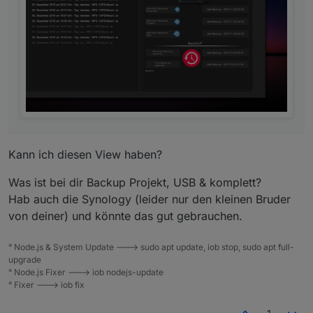
        float:left !important;

        color:white !important;

        font-size:15px !important;

    }

.backup-type-komplett

    {

        float:left !important;

        color:yellow !important;

        font-size:15px !important;

    }

.backup-type-ccu

    {

Kann ich diesen View haben?
        float:left !important;

        color:gray !important;

Was ist bei dir Backup Projekt, USB & komplett?
        font-size:15px !important;

Hab auch die Synology (leider nur den kleinen Bruder
    }

von deiner) und könnte das gut gebrauchen.
° Node.js & System Update ---> sudo apt update, iob stop, sudo apt full-
upgrade
° Node.js Fixer ---> iob nodejs-update
° Fixer ---> iob fix