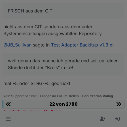
FRISCH aus dem GIT
nicht aus dem GIT sondern aus dem unter
Systemeinstellungen ausgewählten Repository.
@
JB_Sullivan
sagte in
Test Adapter Backitup v1.3.x
:
weil genau das mache ich gerade und seit ca. einer
Stunde dreht der "Kreis" in ioB.
mal F5 oder STRG-F5 gedrückt
kein Support per PN! - Fragen im Forum stellen -
Benutzt das Voting
rechts unten im Beitrag wenn er euch geholfen hat.
22 von 2780
Das Forum freut sich über eine Spende. Benutzt dazu den
Spendenbutton oben rechts. Danke!
der Installationsfixer:
curl -fsL https://iobroker.net/fix.sh | bash -