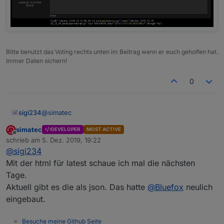
Bitte benutzt das Voting rechts unten im Beitrag wenn er euch geholfen hat.
Immer Daten sichern!
0
@
simatec
sigi234
simatec
DEVELOPER
MOST ACTIVE
Ja, Danke hab ich schon gemacht.
Offline
schrieb am
5. Dez. 2019, 19:22
zuletzt editiert von
@
sigi234
@
sigi234
sagte in
Test Adapter Backitup v1.3.x
:
Mit der html für latest schaue ich mal die nächsten
Tage.
Kannst du auch eine Html machen für Latest
Aktuell gibt es die als json. Das hatte
@
Bluefox
neulich
backup found by start?
Andere Frage, kann ich den DP HTML löschen? Wird
eingebaut.
dieser dann neu angelegt?
Ok, hab es einfach mal gemacht.
Besuche meine Github Seite