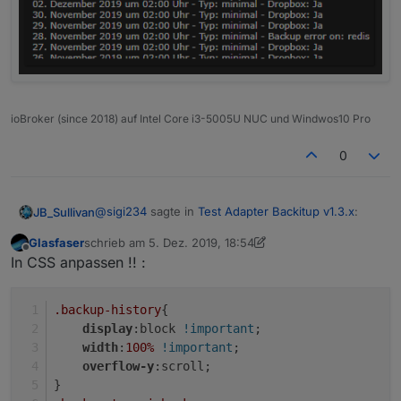
ioBroker (since 2018) auf Intel Core i3-5005U NUC und Windwos10 Pro
0
@
sigi234
sagte in
Test Adapter Backitup v1.3.x
:
JB_Sullivan
Glasfaser
schrieb am
5. Dez. 2019, 18:54
zuletzt editiert von Glasfaser
12. Mai 2019, 19:58
Offline
@
simatec
In CSS anpassen !! :
Die gleiche Frage wollte ich auch eben stellen ;)
Hallo, seit dem update schaut die
Formatierung von backitup.0.history.html
.backup-history
{
anders aus, hast du was umgestellt?
display
:block 
!important
;
Muss ich was umstellen?
width
:
100%
!important
;
overflow-y
:scroll; 
}