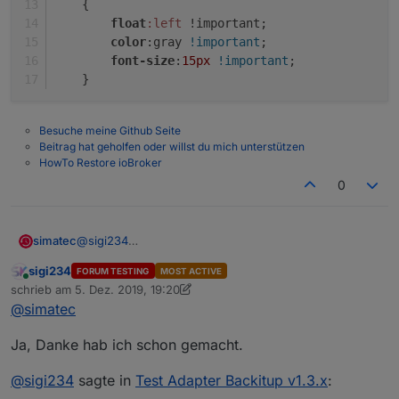
    {
float
:left
 !important;
color
:gray 
!important
;
font-size
:
15px
!important
;
    }
Besuche meine Github Seite
Beitrag hat geholfen oder willst du mich unterstützen
HowTo Restore ioBroker
0
@
sigi234
simatec
Durch die Umbenennung von minimal auf iobroker
sigi234
FORUM TESTING
MOST ACTIVE
musst du deine View anpassen.
.backup-history{

Online
schrieb am
5. Dez. 2019, 19:20
    display:block !important;

zuletzt editiert von sigi234
12. Mai 2019, 21:13
@
simatec
    width:100% !important;

    overflow-y:scroll; 

Ja, Danke hab ich schon gemacht.
}

.backup-type-iobroker

    {

@
sigi234
sagte in
Test Adapter Backitup v1.3.x
:
        float:left !important;
