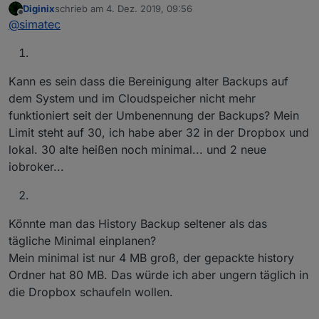
Version
3.1.0
Diginix
schrieb am
4. Dez. 2019, 09:56
zuletzt editiert von
Offline
@
simatec
Veröffentlichun
02.03.2025
gsdatum
Github Link
https://github.com/simatec/ioBro
Kann es sein dass die Bereinigung alter Backups auf
ker.backitup
dem System und im Cloudspeicher nicht mehr
Wiki Link
https://github.com/simatec/ioBro
funktioniert seit der Umbenennung der Backups? Mein
ker.backitup/wiki
Limit steht auf 30, ich habe aber 32 in der Dropbox und
lokal. 30 alte heißen noch minimal... und 2 neue
Hier geht es um die aktuelle Version von
iobroker...
ioBroker.backitup, nachdem der alte Thread langsam
zu unübersichtlich wurde.
Bitte gebt euer Feedback und eure Anregungen hier
Changelog
ab.
Könnte man das History Backup seltener als das
tägliche Minimal einplanen?
Mein minimal ist nur 4 MB groß, der gepackte history
Ordner hat 80 MB. Das würde ich aber ungern täglich in
die Dropbox schaufeln wollen.