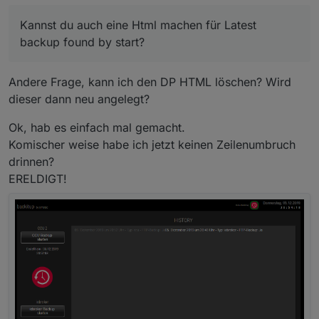
        color:white !important;

        font-size:15px !important

Kannst du auch eine Html machen für Latest
    }

backup found by start?
.backup-type-ccu

    {

        float:left !important;

Andere Frage, kann ich den DP HTML löschen? Wird
        color:gray !important;

dieser dann neu angelegt?
        font-size:15px !important;

Ok, hab es einfach mal gemacht.
Komischer weise habe ich jetzt keinen Zeilenumbruch
drinnen?
ERELDIGT!