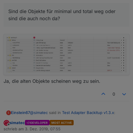
Sind die Objekte für minimal und total weg oder
sind die auch noch da?
Ja, die alten Objekte scheinen weg zu sein.
0
@
simatec
said in
Test Adapter Backitup v1.3.x
:
Einstein67
E
simatec
DEVELOPER
MOST ACTIVE
Offline
Sind die Objekte für minimal und total weg
schrieb am
3. Dez. 2019, 07:55
zuletzt editiert von