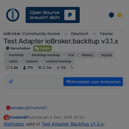
Weiter zum Inhalt
ioBroker Community Home
Deutsch
Tester
Test Adapter ioBroker.backitup v3.1.x
Verschoben
Tester
backitup
backitup backup
ccu
history
mysql
redis
restore
restore backup
2.8k
170
2.7m
113
Anmelden zum Antworten
simatec
@
Einstein67
Sind die Objekte für minimal und total weg oder sind
Einstein67
schrieb am
3. Dez. 2019, 07:53
E
die auch noch da?
zuletzt editiert von
Offline
@
simatec
said in
Test Adapter Backitup v1.3.x
: