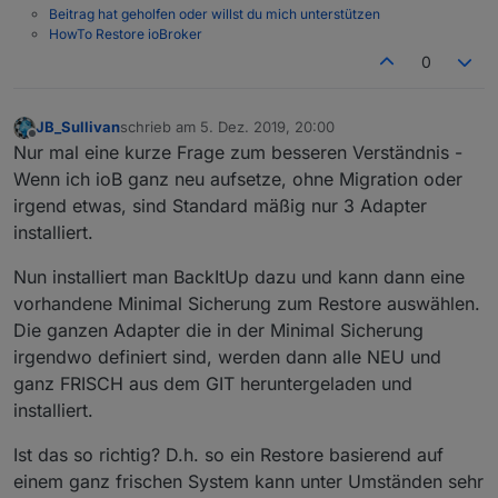
Komischer weise habe ich jetzt keinen Zeilenumbruch
Beitrag hat geholfen oder willst du mich unterstützen
drinnen?
HowTo Restore ioBroker
ERELDIGT!
0
JB_Sullivan
schrieb am
5. Dez. 2019, 20:00
zuletzt editiert von
Offline
Nur mal eine kurze Frage zum besseren Verständnis -
Wenn ich ioB ganz neu aufsetze, ohne Migration oder
irgend etwas, sind Standard mäßig nur 3 Adapter
installiert.
Nun installiert man BackItUp dazu und kann dann eine
vorhandene Minimal Sicherung zum Restore auswählen.
Die ganzen Adapter die in der Minimal Sicherung
irgendwo definiert sind, werden dann alle NEU und
ganz FRISCH aus dem GIT heruntergeladen und
installiert.
Ist das so richtig? D.h. so ein Restore basierend auf
einem ganz frischen System kann unter Umständen sehr