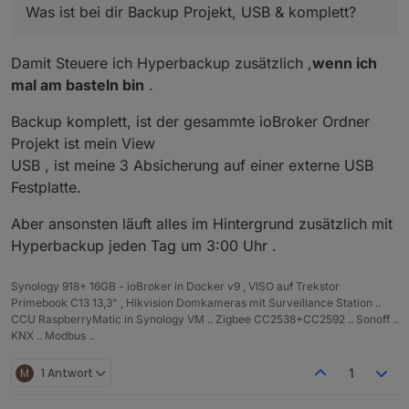
Was ist bei dir Backup Projekt, USB & komplett?
Damit Steuere ich Hyperbackup zusätzlich ,
wenn ich
mal am basteln bin
.
Backup komplett, ist der gesammte ioBroker Ordner
Projekt ist mein View
USB , ist meine 3 Absicherung auf einer externe USB
Festplatte.
Aber ansonsten läuft alles im Hintergrund zusätzlich mit
Hyperbackup jeden Tag um 3:00 Uhr .
Synology 918+ 16GB - ioBroker in Docker v9 , VISO auf Trekstor
Primebook C13 13,3" , Hikvision Domkameras mit Surveillance Station ..
CCU RaspberryMatic in Synology VM .. Zigbee CC2538+CC2592 .. Sonoff ..
KNX .. Modbus ..
M
1 Antwort
1