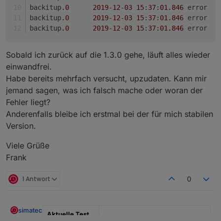
backitup
.0
2019
-
12
-
03
15
:
37
:
01
.846
backitup
.0
2019
-
12
-
03
15
:
37
:
01
.846
	err
backitup
.0
2019
-
12
-
03
15
:
37
:
01
.846
	err
Sobald ich zurück auf die 1.3.0 gehe, läuft alles wieder
einwandfrei.
Habe bereits mehrfach versucht, upzudaten. Kann mir
jemand sagen, was ich falsch mache oder woran der
Fehler liegt?
Anderenfalls bleibe ich erstmal bei der für mich stabilen
Version.
Viele Grüße
Frank
1 Antwort
0
simatec
Aktuelle Test