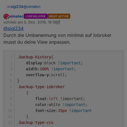
@
simatec
sigi234
simatec
DEVELOPER
MOST ACTIVE
Hallo, seit dem update schaut die Formatierung von
Offline
schrieb am
5. Dez. 2019, 19:18
backitup.0.history.html anders aus, hast du was
zuletzt editiert von simatec
12. Mai 2019, 20:19
@
sigi234
umgestellt?
Muss ich was umstellen?
Durch die Umbenennung von minimal auf iobroker
musst du deine View anpassen.
.backup-history
{
display
:block 
!important
;
width
:
100%
!important
;
overflow-y
:scroll; 
}
.backup-type-iobroker
Kannst du auch eine Html machen für Latest backup
found by start?
    {
float
:left
 !important;
color
:white 
!important
;
font-size
:
15px
!important
    }
.backup-type-ccu