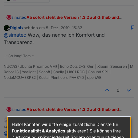
Ab sofort steht die Version 1.3.2 auf Github und
simatec
spätestens ab heute Nacht auch in der latest Repo
Diginix
schrieb am
5. Dez. 2019, 15:32
zur Verfügung.
Wichtigste Neuerung neben einigen kleinen Bugfix ist
zuletzt editiert von
Offline
@
simatec
Wow, das nenne ich Komfort und
das kleine Webinterface für den Restore.
Hier öffnet sich nun bei Start des Restore's ein neuer
Hier ein paar Screenshots, wie das Ganze dann
Transparenz!
Tab, in dem ihr den log bzw.
ausschaut ...
Wiederherstellungsprozess genau verfolgen könnt.
..:: So long! Tom ::..
Aufgrund des Stopps von ioBroker war dies bisher
nicht möglich und man sah nur über einige Umwege,
NUC7i3 (Ubuntu Proxmox VM) | Echo Dots 2+3. Gen | Xiaomi Sensoren | Mi
was gerade passiert.
Robot 1S | Yeelight | Sonoff | Shelly | H801 RGB | Gosund SP1 |
Ab sofort sieht man genau, was gerade für Prozesse
NodeMCU+ESP32 | Kostal Plenticore PV+BYD | openWB
der Wiederherstellung laufen.
0
Ab sofort steht die Version 1.3.2 auf Github und
simatec
spätestens ab heute Nacht auch in der latest Repo
sigi234
FORUM TESTING
MOST ACTIVE
zur Verfügung.
Wichtigste Neuerung neben einigen kleinen Bugfix ist
Hallo! Könnten wir bitte einige zusätzliche Dienste für
Online
schrieb am
5. Dez. 2019, 18:14
das kleine Webinterface für den Restore.
zuletzt editiert von sigi234
12. Mai 2019, 19:16
Funktionalität & Analytics
aktivieren? Sie können Ihre
@
simatec
Hier öffnet sich nun bei Start des Restore's ein neuer
Hier ein paar Screenshots, wie das Ganze dann
Zustimmung später jederzeit ändern oder zurückziehen.