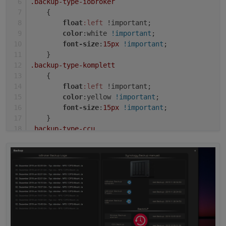
.backup-type-iobroker
    {
float
:left
 !important;
color
:white 
!important
;
font-size
:
15px
!important
;
    }
.backup-type-komplett
Kannst du auch eine Html machen für Latest
    {
backup found by start?
float
:left
 !important;
color
:yellow 
!important
;
font-size
:
15px
!important
;
    }
.backup-type-ccu
    {
float
:left
 !important;
color
:gray 
!important
;
font-size
:
15px
!important
;
    }