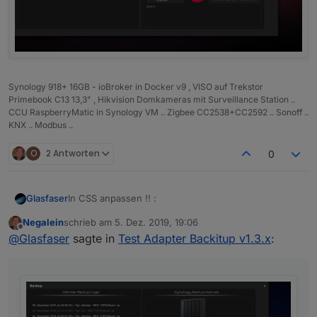
Synology 918+ 16GB - ioBroker in Docker v9 , VISO auf Trekstor
Primebook C13 13,3" , Hikvision Domkameras mit Surveillance Station ..
CCU RaspberryMatic in Synology VM .. Zigbee CC2538+CC2592 .. Sonoff ..
KNX .. Modbus ..
O
2 Antworten
0
In CSS anpassen !! :
Glasfaser
Negalein
schrieb am
5. Dez. 2019, 19:06
.backup-history{

zuletzt editiert von
Offline
@
Glasfaser
sagte in
Test Adapter Backitup v1.3.x
:
    display:block !important;

    width:100% !important;

    overflow-y:scroll; 

}

.backup-type-iobroker

    {
