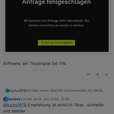
Software, ein Trauerspiel bei VW.
0
Ich habe einen Seat Mii und bekomme die Werte
fuchs1978
F
vom EU Server. Einstellung im Adapter ist My Cupra.
tombox
schrieb am
9. Juni 2026, 15:26
T
Leider nicht so zuverlässig wie über die bisherige
Wobei trotzdem immer die Meldung im Log
zuletzt editiert von
Offline
@
fuchs1978
Empfehlung ist wirklich Tiber.. schneller
AppAPI. Besteht hoffnung, dass diese irgendwann
erscheint:
wieder genutzt wird?
EU Data Act: Vxxxxxxx753 portal returned HTTP 500
und stabiler