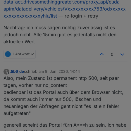
data-act.drivesomethinggreater.com/proxy_api/euda-
apim/datadelivery/vehicles/Vxxxxxxxxxx753/odxxxxxx
xxxxxxxxxxxxxxyhlu/list
— re-login + retry
Nachtrag: ich muss sagen richtig zuverlässig ist es
jedoch nicht. Alle 15min gibt es jedenfalls nicht den
aktuellen Wert
T
1 Antwort
0
t5b6_de
schrieb am
9. Juni 2026, 14:44
T
zuletzt editiert von
Offline
Also, mein Zustand ist permanent http 500, seit paar
tagen, vorher nur no_content
bedienbar ist das Portal auch über dem Browser nicht,
da kommt auch immer nur 500, löschen und
neuanlegen der Abfragen geht nicht "es ist ein fehler
aufgetreten"
generell scheint das Portal fürn A***h zu sein. Ich habe