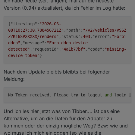
Ich habe heute (seit langem) mal auf die neueste
Version (0.94) aktualisiert, da ich Fehler im Log hatte:
{
"timestamp"
:
"2026-06-
08T10:27:30.788456721Z"
,
"path"
:
"/v2/vehicles/VSSZ
ZZK16SPXXXXX/renders"
,
"status"
:
403
,
"error"
:
"Forbi
dden"
,
"message"
:
"Forbidden device
detected"
,
"requestId"
:
"4a1b77bf"
,
"code"
:
"missing-
device-token"
}
Nach dem Update bleibts bleibts bei folgender
Meldung:
No Token received. Please 
try
to
 logout 
and
 login 
in
Und ich les hier jetzt was von Tibber.... ist das eine
Alternative, um an die Daten für den Adpater zu
kommen oder der einzig mögliche Weg? Bzw: wie und
wo muss ich mich einloggen (so wie es die