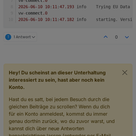
vw
-
connect
.0
2026
-06
-10
10
:
11
:
47.193
	info	Trying EU Dat
vw
-
connect
.0
2026
-06
-10
10
:
11
:
47.182
	info	starting. Versio
T
1 Antwort
0
Hey! Du scheinst an dieser Unterhaltung
interessiert zu sein, hast aber noch kein
Konto.
Hast du es satt, bei jedem Besuch durch die
gleichen Beiträge zu scrollen? Wenn du dich
für ein Konto anmeldest, kommst du immer
genau dorthin zurück, wo du zuvor warst, und
kannst dich über neue Antworten
benachrichtigen lassen (entweder per E-Mail