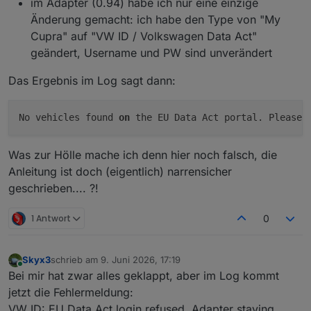
im Adapter (0.94) habe ich nur eine einzige
Änderung gemacht: ich habe den Type von "My
Cupra" auf "VW ID / Volkswagen Data Act"
geändert, Username und PW sind unverändert
Das Ergebnis im Log sagt dann:
No vehicles found 
on
 the EU Data Act portal. Please 
Was zur Hölle mache ich denn hier noch falsch, die
Anleitung ist doch (eigentlich) narrensicher
geschrieben.... ?!
1 Antwort
0
Skyx3
schrieb am
9. Juni 2026, 17:19
zuletzt editiert von
Online
Bei mir hat zwar alles geklappt, aber im Log kommt
jetzt die Fehlermeldung:
VW ID: EU Data Act login refused. Adapter staying