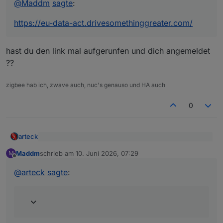
@
Maddm
sagte
:
lande bei
dieser
URL)
anschließend werde ich wieder auf der eu-data-
https://eu-data-act.drivesomethinggreater.com/
Was zur Hölle mache ich denn hier noch falsch, die
act Seite weitergeleitet, wo mein Fahrzeug auch
Anleitung ist doch (eigentlich) narrensicher
aufgeführt ist
geschrieben.... ?!
die EU Data Act Berechtigung habe ich
hast du den link mal aufgerunfen und dich angemeldet
nachgewiesen und anschließen kann ich ein
Datenpaket erstellen (15 Minuten, alle Daten, kein
??
Enddatum)
die erstelle Datei ist allerding 0 KB groß
zigbee hab ich, zwave auch, nuc's genauso und HA auch
(Filename:
20260609163144_
FahrzeugID
_no_content_found.z
0
ip), herunterladen lässt sie sich nicht
im Adapter (0.94) habe ich nur eine einzige
Änderung gemacht: ich habe den Type von "My
arteck
Cupra" auf "VW ID / Volkswagen Data Act"
@
Maddm
sagte
:
geändert, Username und PW sind unverändert
Maddm
schrieb am
10. Juni 2026, 07:29
M
zuletzt editiert von
Offline
hast du den link mal aufgerunfen und dich angemeldet
https://eu-data-act.drivesomethinggreater.com/
??
@
arteck
sagte
: