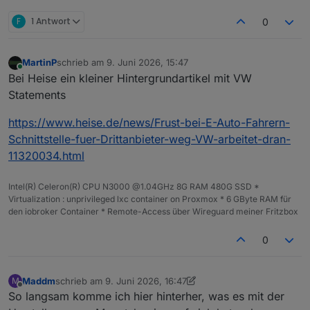
(despite re-login retry); pausing 15 min before the
next cycle. This typically self-heals.
[euDataAct] HTTP 500 with HTML body on
F
1 Antwort
0
https://eu-data-
act.drivesomethinggreater.com/proxy_api/euda-
Nachtrag: ich muss sagen richtig zuverlässig ist es
apim/datadelivery/vehicles/Vxxxxxxxxxx753/odxxxx
jedoch nicht. Alle 15min gibt es jedenfalls nicht den
MartinP
schrieb am
9. Juni 2026, 15:47
xxxxxxxxxxxxxxxxyhlu/list
— re-login + retry
zuletzt editiert von
aktuellen Wert
Online
Bei Heise ein kleiner Hintergrundartikel mit VW
Statements
https://www.heise.de/news/Frust-bei-E-Auto-Fahrern-
Schnittstelle-fuer-Drittanbieter-weg-VW-arbeitet-dran-
11320034.html
Intel(R) Celeron(R) CPU N3000 @1.04GHz 8G RAM 480G SSD *
Virtualization : unprivileged lxc container on Proxmox * 6 GByte RAM für
den iobroker Container * Remote-Access über Wireguard meiner Fritzbox
0
Maddm
schrieb am
9. Juni 2026, 16:47
M
zuletzt editiert von Maddm
6. Sept. 2026, 18:48
Offline
So langsam komme ich hier hinterher, was es mit der