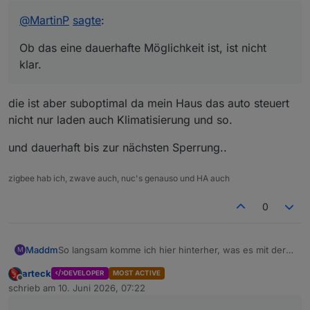
kann irgendwie über Tibber durchgreifen.
@
MartinP
sagte
:
Ob das eine dauerhafte Möglichkeit ist, ist nicht klar.
Verein gründen, und eigenen Zugang bezahlen wäre
Ob das eine dauerhafte Möglichkeit ist, ist nicht
eine Möglichkeit...
klar.
die ist aber suboptimal da mein Haus das auto steuert
nicht nur laden auch Klimatisierung und so.
und dauerhaft bis zur nächsten Sperrung..
zigbee hab ich, zwave auch, nuc's genauso und HA auch
0
So langsam komme ich hier hinterher, was es mit der
Maddm
M
Umstellung zum Monatsbeginn auf sich hat - aber
arteck
DEVELOPER
MOST ACTIVE
obwohl ich meiner Meinung nach alles richtig gemacht
ich hab mich unter
https://eu-data-
Offline
schrieb am
10. Juni 2026, 07:22
habe, komme ich mit iobroker (noch) nicht an meine
Das Ergebnis im Log sagt dann:
act.drivesomethinggreater.com/
angemeldet (da
zuletzt editiert von
Daten:
ich einen Cupra fahre, wähle ich Cupra aus und