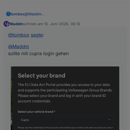
@
Maddm
tombox
T
sollte mit cupra login gehen
Maddm
schrieb am
10. Juni 2026, 08:13
M
zuletzt editiert von
Offline
@
tombox
sagte
:
@
Maddm
sollte mit cupra login gehen