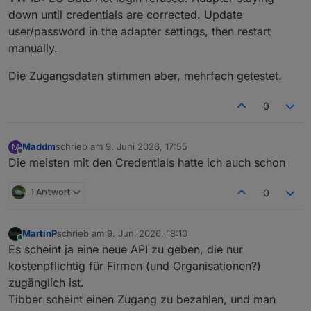
down until credentials are corrected. Update
user/password in the adapter settings, then restart
manually.
Die Zugangsdaten stimmen aber, mehrfach getestet.
0
Maddm
schrieb am
9. Juni 2026, 17:55
M
zuletzt editiert von
Offline
Die meisten mit den Credentials hatte ich auch schon
1 Antwort
0
MartinP
schrieb am
9. Juni 2026, 18:10
zuletzt editiert von
Online
Es scheint ja eine neue API zu geben, die nur
kostenpflichtig für Firmen (und Organisationen?)
zugänglich ist.
Tibber scheint einen Zugang zu bezahlen, und man