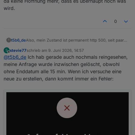
da keine Hoffnung mehr, dass es überhaupt noch was
wird.
0
Also, mein Zustand ist permanent http 500, seit paar
t5b6_de
T
tagen, vorher nur no_content
stevie77
schrieb am
9. Juni 2026, 14:57
S
bedienbar ist das Portal auch über dem Browser nicht,
generell scheint das Portal fürn A***h zu sein. Ich
zuletzt editiert von
Offline
@
t5b6_de
Ich hab gerade auch nochmals reingesehen,
da kommt auch immer nur 500, löschen und
habe da keine Hoffnung mehr, dass es überhaupt
neuanlegen der Abfragen geht nicht "es ist ein fehler
noch was wird.
meine Anfrage wurde inzwischen gelöscht, obwohl
aufgetreten"
ohne Enddatum alle 15 min. Wenn ich versuche eine
neue zu erstellen, dann kommt immer ein Fehler: