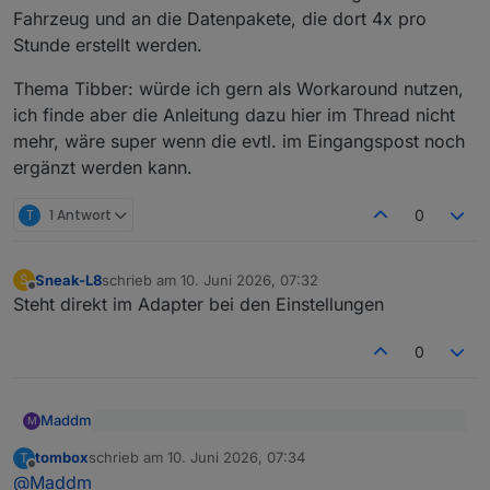
Fahrzeug und an die Datenpakete, die dort 4x pro
Stunde erstellt werden.
Thema Tibber: würde ich gern als Workaround nutzen,
ich finde aber die Anleitung dazu hier im Thread nicht
mehr, wäre super wenn die evtl. im Eingangspost noch
ergänzt werden kann.
T
1 Antwort
0
Sneak-L8
schrieb am
10. Juni 2026, 07:32
S
zuletzt editiert von
Offline
Steht direkt im Adapter bei den Einstellungen
0
Maddm
M
@
arteck
sagte
:
tombox
schrieb am
10. Juni 2026, 07:34
T
zuletzt editiert von
Offline
Ja, habe ich - erst habe ich mich mit meiner
@
Maddm