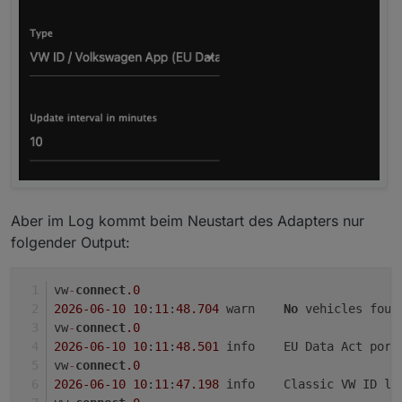
Aber im Log kommt beim Neustart des Adapters nur
folgender Output:
vw
-
connect
.0
2026
-06
-10
10
:
11
:
48.704
	warn	
No
 vehicles foun
vw
-
connect
.0
2026
-06
-10
10
:
11
:
48.501
	info	EU Data Act po
vw
-
connect
.0
2026
-06
-10
10
:
11
:
47.198
	info	Classic VW I