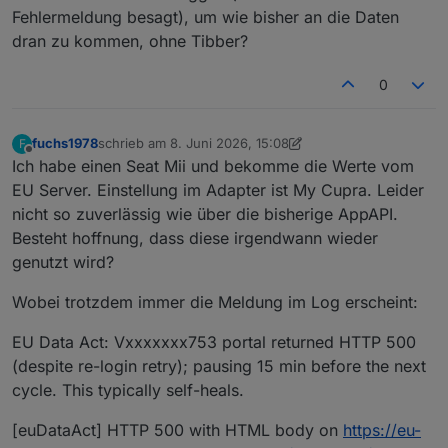
Fehlermeldung besagt), um wie bisher an die Daten
dran zu kommen, ohne Tibber?
0
fuchs1978
schrieb am
8. Juni 2026, 15:08
F
zuletzt editiert von fuchs1978
6. Aug. 2026, 19:51
Offline
Ich habe einen Seat Mii und bekomme die Werte vom
EU Server. Einstellung im Adapter ist My Cupra. Leider
nicht so zuverlässig wie über die bisherige AppAPI.
Besteht hoffnung, dass diese irgendwann wieder
genutzt wird?
Wobei trotzdem immer die Meldung im Log erscheint:
EU Data Act: Vxxxxxxx753 portal returned HTTP 500
(despite re-login retry); pausing 15 min before the next
cycle. This typically self-heals.
[euDataAct] HTTP 500 with HTML body on
https://eu-