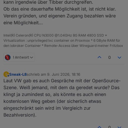
kann irgendwie über Tibber durchgreifen.
Ob das eine dauerhafte Möglichkeit ist, ist nicht klar.
Verein gründen, und eigenen Zugang bezahlen wäre
eine Möglichkeit...
Intel(R) Celeron(R) CPU N3000 @1.04GHz 8G RAM 480G SSD *
Virtualization : unprivileged lxc container on Proxmox * 6 GByte RAM für
den iobroker Container * Remote-Access über Wireguard meiner Fritzbox
1 Antwort
0
Sneak-L8
schrieb am
9. Juni 2026, 18:16
S
zuletzt editiert von
Offline
Laut VW gab es auch Gespräche mit der OpenSource-
Szene. Weiß jemand, mit dem da geredet wurde? Das
klingt ja zumindest so, als könnte es auch einen
kostenlosen Weg geben (der sicherlich etwas
eingeschränkt sein wird im Vergleich zur
Bezahlversion).
0