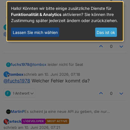
Hallo! Könnten wir bitte einige zusätzliche Dienste für
Funktionalität & Analytics
aktivieren? Sie können Ihre
tombox
@
fuchs1978
Empfehlung ist wirklich Tiber.. schneller
T
Zustimmung später jederzeit ändern oder zurückziehen.
und stabiler
fuchs1978
schrieb am
9. Juni 2026, 20:03
F
zuletzt editiert von
Offline
Lassen Sie mich wählen
Das ist ok
@
tombox
leider nicht für Seat
0
fuchs1978
@
tombox
leider nicht für Seat
F
tombox
schrieb am
10. Juni 2026, 07:18
T
zuletzt editiert von
Offline
@
fuchs1978
Welcher Fehler kommt da?
F
1 Antwort
0
MartinP
Es scheint ja eine neue API zu geben, die nur
kostenpflichtig für Firmen (und Organisationen?)
arteck
DEVELOPER
MOST ACTIVE
zugänglich ist.
Offline
schrieb am
10. Juni 2026, 07:21
Tibber scheint einen Zugang zu bezahlen, und man
zuletzt editiert von