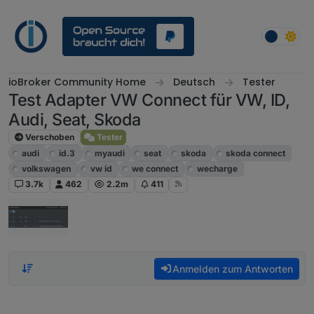
Weiter zum Inhalt
ioBroker Community Home
Deutsch
Tester
Test Adapter VW Connect für VW, ID,
Audi, Seat, Skoda
Verschoben
Tester
audi
id.3
myaudi
seat
skoda
skoda connect
volkswagen
vw id
we connect
wecharge
3.7k
462
2.2m
411
Anmelden zum Antworten