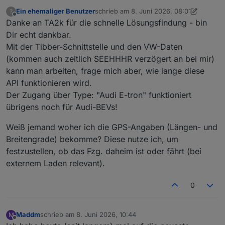
Ein ehemaliger Benutzer
schrieb am
8. Juni 2026, 08:01
?
zuletzt editiert von Ein ehemaliger Benut
Offline
Danke an TA2k für die schnelle Lösungsfindung - bin
Dir echt dankbar.
Mit der Tibber-Schnittstelle und den VW-Daten
(kommen auch zeitlich SEEHHHR verzögert an bei mir)
kann man arbeiten, frage mich aber, wie lange diese
API funktionieren wird.
Der Zugang über Type: "Audi E-tron" funktioniert
übrigens noch für Audi-BEVs!
Weiß jemand woher ich die GPS-Angaben (Längen- und
Breitengrade) bekomme? Diese nutze ich, um
festzustellen, ob das Fzg. daheim ist oder fährt (bei
externem Laden relevant).
0
Maddm
schrieb am
8. Juni 2026, 10:44
M
zuletzt editiert von
Offline