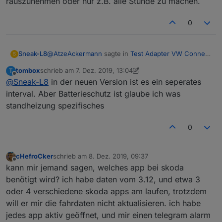
rauszunehmen oder nur z.B. alle Stunde zu machen.
0
@
AtzeAckermann
sagte in
Test Adapter VW Connect
Sneak-L8
S
v0.0.x
:
tombox
schrieb am
7. Dez. 2019, 13:04
T
zuletzt editiert von tombox
12. Juli 2019, 18:01
Offline
@
Sneak-L8
in der neuen Version ist es ein seperates
Batterieschutz aktiviert
interval. Aber Batterieschutz ist glaube ich was
standheizung spezifisches
Ich vermute, dass liegt an der automatischen
Aktualisierungsanforderung die tombox auf meinen
Wunsch eingebaut hat, weil selbst die App selbst
0
nicht immer aktuelle Daten liefert und man sie um ein
Daten-Update bitten muss.
Das war aber wohl zu viel des Guten und führt zum
cHefroCker
schrieb am
8. Dez. 2019, 09:37
zuletzt editiert von
Abschalten. Danach kommen glaube ich (zumindest
Offline
kann mir jemand sagen, welches app bei skoda
aktuell bei mir) keine neuen Daten mehr. Auch nicht
benötigt wird? ich habe daten vom 3.12, und etwa 3
nach Neustart und nicht in der App.
oder 4 verschiedene skoda apps am laufen, trotzdem
Daher habe ich tombox gebeten, das wieder
rauszunehmen oder nur z.B. alle Stunde zu machen.
will er mir die fahrdaten nicht aktualisieren. ich habe
jedes app aktiv geöffnet, und mir einen telegram alarm