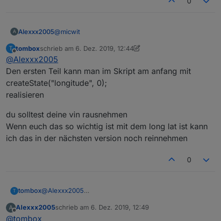
0
@
micwit
Alexxx2005
A
tombox
schrieb am
6. Dez. 2019, 12:44
T
Da kann ich dir helfen , habe es erst die Tage
zuletzt editiert von tombox
12. Juni 2019, 13:45
Offline
@
Alexxx2005
gemacht...
Als ersten zu Objekte gehen, Javascript.0
Den ersten Teil kann man im Skript am anfang mit
markieren und oben auf das "+"
createState("longitude", 0);
realisieren
du solltest deine vin rausnehmen
dann ein neuer Datenpunkt , Typ Zahl anlegen
Wenn euch das so wichtig ist mit dem long lat ist kann
"latitude"
nach Bestätigung das % Zeichen entfernen
ich das in der nächsten version noch reinnehmen
das selbe mit dem nächsten Datenpunkt
0
"longitude" machen.
Im Reiter Skripte zwei Javaskripte erstellen eins
für Latitude :
@
Alexxx2005
tombox
T
Spoiler
Den ersten Teil kann man im Skript am anfang mit
Alexxx2005
schrieb am
6. Dez. 2019, 12:49
A
createState("longitude", 0);
du solltest deine vin rausnehmen
zuletzt editiert von
Offline
@
tombox
realisieren
Wenn euch das so wichtig ist mit dem long lat ist kann