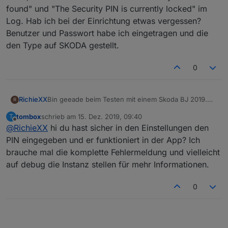
found" und "The Security PIN is currently locked" im
Log. Hab ich bei der Einrichtung etwas vergessen?
Benutzer und Passwort habe ich eingetragen und die
den Type auf SKODA gestellt.
0
RichieXX
Bin geeade beim Testen mit einem Skoda BJ 2019.
R
Wenn ich die Standheizung auf true (vw-
tombox
schrieb am
15. Dez. 2019, 09:40
T
connect.0.TMBXXXXXXXXXXXX.remote.standheizun
zuletzt editiert von
Offline
@
RichieXX
hi du hast sicher in den Einstellungen den
g) setze, bkomme ich den Fehler "No Security
information found" und "The Security PIN is currently
PIN eingegeben und er funktioniert in der App? Ich
locked" im Log. Hab ich bei der Einrichtung etwas
brauche mal die komplette Fehlermeldung und vielleicht
vergessen? Benutzer und Passwort habe ich
auf debug die Instanz stellen für mehr Informationen.
eingetragen und die den Type auf SKODA gestellt.
0