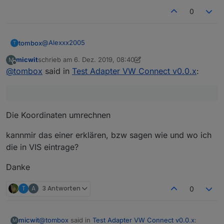
0
@
Alexxx2005
tombox
T
micwit
schrieb am
6. Dez. 2019, 08:40
M
on('vw-connect.0.XYZXXXXXX.position.carCoordin
zuletzt editiert von micwit
12. Juni 2019, 09:41
Offline
@
tombox
said in
Test Adapter VW Connect v0.0.x
:
   setState("latitude", obj.state.val / 100000
Die Koordinaten umrechnen
kannmir das einer erklären, bzw sagen wie und wo ich
die in VIS eintrage?
Danke
T
A
3 Antworten
0
@
tombox
said in
Test Adapter VW Connect v0.0.x
:
micwit
M