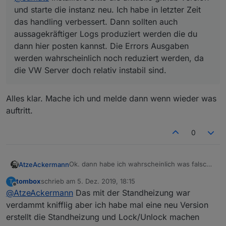
und starte die instanz neu. Ich habe in letzter Zeit
das handling verbessert. Dann sollten auch
aussagekräftiger Logs produziert werden die du
dann hier posten kannst. Die Errors Ausgaben
werden wahrscheinlich noch reduziert werden, da
die VW Server doch relativ instabil sind.
Alles klar. Mache ich und melde dann wenn wieder was
auftritt.
0
Ok. dann habe ich wahrscheinlich was falsch
AtzeAckermann
verstanden:
tombox
schrieb am
5. Dez. 2019, 18:15
T
Also ich habe einen VW Touran BJ 2019 mit
zuletzt editiert von
Offline
@
AtzeAckermann
Das mit der Standheizung war
Standheizung. Diese kann ich in der App auch
starten.
verdammt knifflig aber ich habe mal eine neu Version
Einen Ordner unter climate finde ich nicht...
erstellt die Standheizung und Lock/Unlock machen