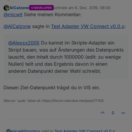
AlCalzone
schrieb am
6. Dez. 2019, 09:00
DEVELOPER
zuletzt editiert von
Offline
@
micwit
Siehe meinen Kommentar:
Die Koordinaten umrechnen
@
AlCalzone
sagte in
Test Adapter VW Connect v0.0.x
:
kannmir das einer erklären, bzw sagen wie und wo ich
die in VIS eintrage?
@
Alexxx2005
Du kannst im Skripte-Adapter ein
Danke
Skript bauen, was auf Änderungen des Datenpunkts
lauscht, den Inhalt durch 1000000 (edit: zu wenige
Nullen) teilt und das Ergebnis davon in einen
anderen Datenpunkt deiner Wahl schreibt.
Diesen Ziel-Datenpunkt trägst du in VIS ein.
Warum `sudo` böse ist: https://forum.iobroker.net/post/17109
0
@
tombox
said in
Test Adapter VW Connect v0.0.x
:
micwit
M