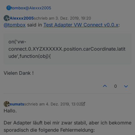
@
Alexxx2005
tombox
T
Alexxx2005
schrieb am
3. Dez. 2019, 19:20
A
on('vw-connect.0.XYZXXXXXX.position.carCoordin
zuletzt editiert von
Offline
@
tombox
said in
Test Adapter VW Connect v0.0.x
:
   setState("latitude", obj.state.val / 100000
on('vw-
connect.0.XYZXXXXXX.position.carCoordinate.latit
ude',function(obj){
Vielen Dank !
0
eumats
schrieb am
4. Dez. 2019, 13:02
zuletzt editiert von eumats
12. Apr. 2019, 14:35
Offline
Hallo.
Der Adapter läuft bei mir zwar stabil, aber ich bekomme
sporadisch die folgende Fehlermeldung: