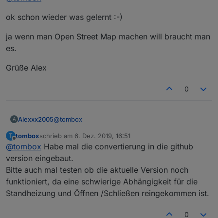
und eins für longitude
ich das in der nächsten version noch reinnehmen
ok schon wieder was gelernt :-)
Spoiler
ja wenn man Open Street Map machen will braucht man
es.
das war's
Grüße Alex
Grüße Alex
0
@
tombox
Alexxx2005
A
tombox
schrieb am
6. Dez. 2019, 16:51
T
ok schon wieder was gelernt :-)
zuletzt editiert von
Offline
@
tombox
Habe mal die convertierung in die github
ja wenn man Open Street Map machen will braucht
version eingebaut.
man es.
Bitte auch mal testen ob die aktuelle Version noch
Grüße Alex
funktioniert, da eine schwierige Abhängigkeit für die
Standheizung und Öffnen /Schließen reingekommen ist.
0