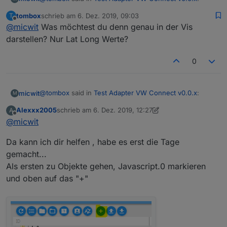
tombox
schrieb am
6. Dez. 2019, 09:03
T
zuletzt editiert von
Offline
@
micwit
Was möchtest du denn genau in der Vis
darstellen? Nur Lat Long Werte?
Die Koordinaten umrechnen
0
kannmir das einer erklären, bzw sagen wie und wo ich
die in VIS eintrage?
Danke
@
tombox
said in
Test Adapter VW Connect v0.0.x
:
micwit
M
Alexxx2005
schrieb am
6. Dez. 2019, 12:27
A
zuletzt editiert von Alexxx2005
12. Juni 2019, 13:48
Offline
@
micwit
Die Koordinaten umrechnen
Da kann ich dir helfen , habe es erst die Tage
gemacht...
kannmir das einer erklären, bzw sagen wie und wo ich
Als ersten zu Objekte gehen, Javascript.0 markieren
die in VIS eintrage?
Danke
und oben auf das "+"