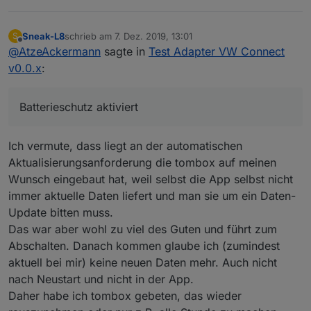
Sneak-L8
schrieb am
7. Dez. 2019, 13:01
S
zuletzt editiert von
Offline
@
AtzeAckermann
sagte in
Test Adapter VW Connect
v0.0.x
:
Batterieschutz aktiviert
Ich vermute, dass liegt an der automatischen
Aktualisierungsanforderung die tombox auf meinen
Wunsch eingebaut hat, weil selbst die App selbst nicht
immer aktuelle Daten liefert und man sie um ein Daten-
Update bitten muss.
Das war aber wohl zu viel des Guten und führt zum
Abschalten. Danach kommen glaube ich (zumindest
aktuell bei mir) keine neuen Daten mehr. Auch nicht
nach Neustart und nicht in der App.
Daher habe ich tombox gebeten, das wieder