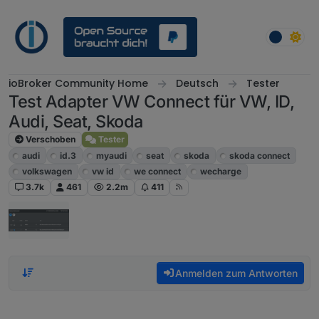
Weiter zum Inhalt
ioBroker Community Home
Deutsch
Tester
Test Adapter VW Connect für VW, ID,
Audi, Seat, Skoda
Verschoben
Tester
audi
id.3
myaudi
seat
skoda
skoda connect
volkswagen
vw id
we connect
wecharge
3.7k
461
2.2m
411
Anmelden zum Antworten