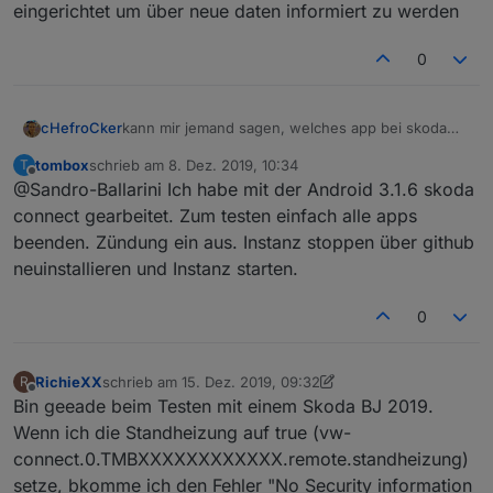
eingerichtet um über neue daten informiert zu werden
0
cHefroCker
kann mir jemand sagen, welches app bei skoda
benötigt wird? ich habe daten vom 3.12, und etwa
tombox
schrieb am
8. Dez. 2019, 10:34
T
3 oder 4 verschiedene skoda apps am laufen,
zuletzt editiert von
Offline
@Sandro-Ballarini Ich habe mit der Android 3.1.6 skoda
trotzdem will er mir die fahrdaten nicht
aktualisieren. ich habe jedes app aktiv geöffnet,
connect gearbeitet. Zum testen einfach alle apps
und mir einen telegram alarm eingerichtet um über
beenden. Zündung ein aus. Instanz stoppen über github
neue daten informiert zu werden
neuinstallieren und Instanz starten.
0
RichieXX
schrieb am
15. Dez. 2019, 09:32
R
zuletzt editiert von RichieXX
Offline
Bin geeade beim Testen mit einem Skoda BJ 2019.
Wenn ich die Standheizung auf true (vw-
connect.0.TMBXXXXXXXXXXXX.remote.standheizung)
setze, bkomme ich den Fehler "No Security information