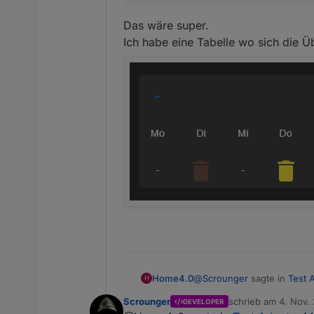
Das wäre super.
Ich habe eine Tabelle wo sich die Ü
@
Scrounger
sagte in
Test 
Home4.0
H
Scrounger
schrieb am
4. Nov. 
DEVELOPER
zuletzt editiert vo