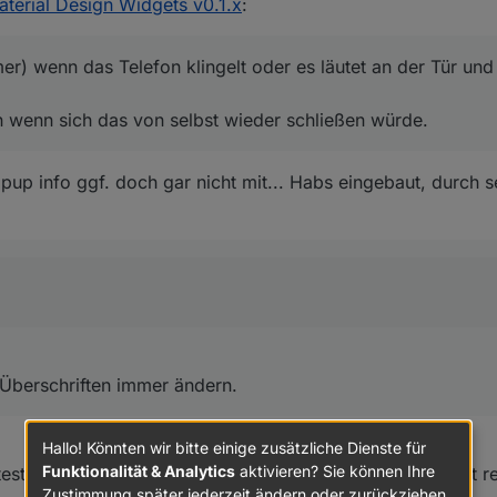
aterial Design Widgets v0.1.x
:
ase, das man den Dialog per dp schließen möchte?
nnummer) wenn das Telefon klingelt oder es läutet an der Tür und man bl
 Sachen wenn sich das von selbst wieder schließen würde.
r) wenn das Telefon klingelt oder es läutet an der Tür und
 wenn sich das von selbst wieder schließen würde.
rne komplett ausblenden? Kann ich einbauen.
ich die Überschriften immer ändern.
p info ggf. doch gar nicht mit... Habs eingebaut, durch s
 Überschriften immer ändern.
Hallo! Könnten wir bitte einige zusätzliche Dienste für
Funktionalität & Analytics
aktivieren? Sie können Ihre
test du auch mit Bindings und dem entsprechenden Skript re
Zustimmung später jederzeit ändern oder zurückziehen.