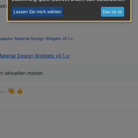
aktuellen master.
Lassen Sie mich wählen
Das ist ok
Adapter Material Design Widgets v0.1.x
:
aterial Design Widgets v0.1.x
:
lefonnummer) wenn das Telefon klingelt oder es läutet an der Tür und m
 die Popup info ggf. doch gar nicht mit... Habs eingebaut, durch setze
ine Sachen wenn sich das von selbst wieder schließen würde.
og.
m aktuellen master.
....
r gerne komplett ausblenden? Kann ich einbauen.
dern, könntest du auch mit Bindings und dem entsprechenden Skript real
o sich die Überschriften immer ändern.
 sich im aktuellen master.