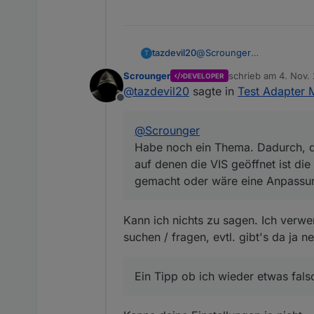
tazdevil20
@
Scrounger
T
Habe noch ein Thema. Dadur
Scrounger
schrieb am
4. Nov. 
DEVELOPER
die VIS geöffnet ist die V
zuletzt editiert von
@
tazdevil20
sagte in
Test Adapter M
eine Anpassung zu Aufwä
Offline
Vielleicht auch noch ein w
ich den Schalter dann wiede
@
Scrounger
Ein Tipp ob ich wieder etw
Habe noch ein Thema. Dadurch, das
auf denen die VIS geöffnet ist die
gemacht oder wäre eine Anpassu
Kann ich nichts zu sagen. Ich verwe
suchen / fragen, evtl. gibt's da ja ne
Ein Tipp ob ich wieder etwas fals