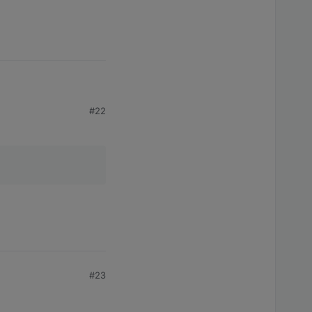
#22
an blendet ein Bild
n des DP auf 'false'
isieren.
#23