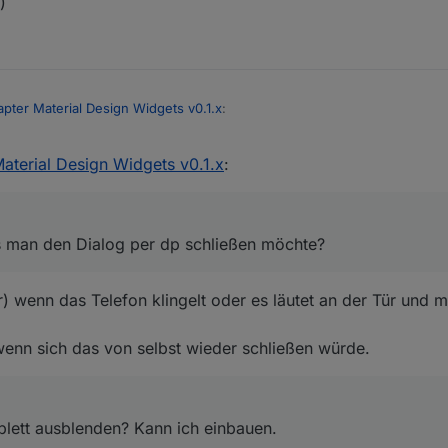
)
apter Material Design Widgets v0.1.x
:
aterial Design Widgets v0.1.x
:
erde ich nur Basis widgets erstellen. Mit denen könnt ihr euch dann ja
t ein Multimedia Widget geplant?
 man den Dialog per dp schließen möchte?
Dialog bzw der dp dafür kann nur über schließen des Users auf false zu
 wenn das Telefon klingelt oder es läutet an der Tür und m
se, das man den Dialog per dp schließen möchte?
 kann über die woher Einstellungen angepasst werden. Du möchtest de
enn sich das von selbst wieder schließen würde.
bauen.
lett ausblenden? Kann ich einbauen.