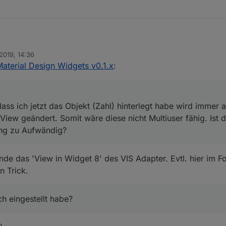
ch, dass ich jetzt das Objekt (Zahl) hinterlegt habe wird immer auf al
2019, 14:36
iew geändert. Somit wäre diese nicht Multiuser fähig. Ist das bewusst s
aterial Design Widgets v0.1.x
:
ndig?
eiterer Tipp zu den Schaltern (switch). Die zeigen mir ab und zu den fa
r "richtig" stelle und erneut drauf tippe wird die Aktion auch ausgeführ
as falsch eingestellt habe?
s ich jetzt das Objekt (Zahl) hinterlegt habe wird immer a
 View geändert. Somit wäre diese nicht Multiuser fähig. Ist
ng zu Aufwändig?
nde das 'View in Widget 8' des VIS Adapter. Evtl. hier im 
n Trick.
ch eingestellt habe?