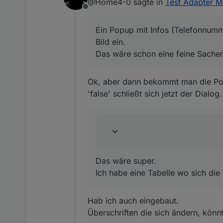
@Home4-0 sagte in
Test Adapter M
DialogView:
Offline
Was wäre denn ein Use C
Ein Popup mit Infos (Telefo
Das wäre schon eine feine
Ein Popup mit Infos (Telefonnumme
Bild ein.
Tabelle:
Das wäre schon eine feine Sachen
Du möchtest den aber ge
Das wäre super.
Ich habe eine Tabelle wo s
Ok, aber dann bekommt man die Popu
'false' schließt sich jetzt der Dialog.
Das wäre super.
Ich habe eine Tabelle wo sich die
Hab ich auch eingebaut.
Überschriften die sich ändern, könn