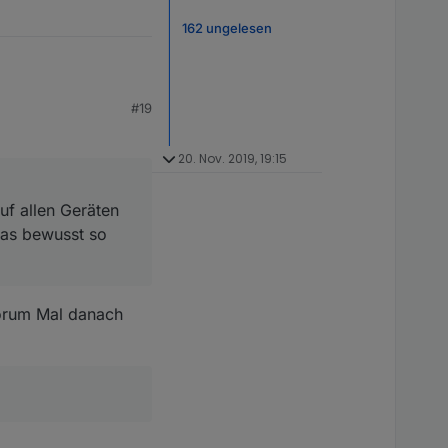
162 ungelesen
len Geräten auf denen
#19
o gemacht oder wäre
lschen Status an. Wenn
20. Nov. 2019, 19:15
t.
uf allen Geräten
 das bewusst so
Forum Mal danach