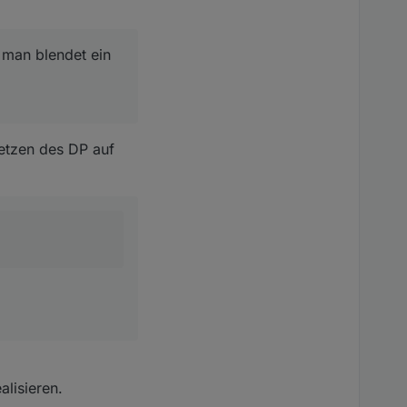
endet ein Bild ein.
 man blendet ein
etzen des DP auf
alisieren.