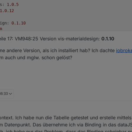
s:
1.0
.5
1.0
.12
ign:
0.1
.10
0
tplVis-materialdesign-Drawer
w00057
on
"Home_Neu":
Zeile 17: VM948:25 Version vis-materialdesign:
0.1.10
r: console.exception is not a functionTypeError:
console
bject.initializeDrawer
(eval
at
<anonymous>
(https://iob
ne andere Version, als ich installiert hab? Ich dachte
iobrok
bject.eval
(tplVis-materialdesign-Drawer.js:3:62)
lem auch und mglw. schon gelöst?
.render
(https://iobroker.pro/vis/lib/js/can.custom.min.
.template.fn
(https://iobroker.pro/vis/lib/js/can.custom
(https://iobroker.pro/vis/lib/js/can.custom.min.js:58:1
unction.renderTo
(https://iobroker.pro/vis/lib/js/can.cu
unction.renderAs
(https://iobroker.pro/vis/lib/js/can.cu
bject.e.view.e.template
(https://iobroker.pro/vis/lib/js
16:33
bject.renderWidget
(https://iobroker.pro/vis/js/vis.js:1
https://iobroker.pro/vis/js/vis.js:734:120
text. Ich habe nun die Tabelle getestet und erstelle mittels
m Datenpunkt. Das übernehme ich via Binding in das dataJ
ch, ich habe nur das Problem, dass das Binding scheinbar n