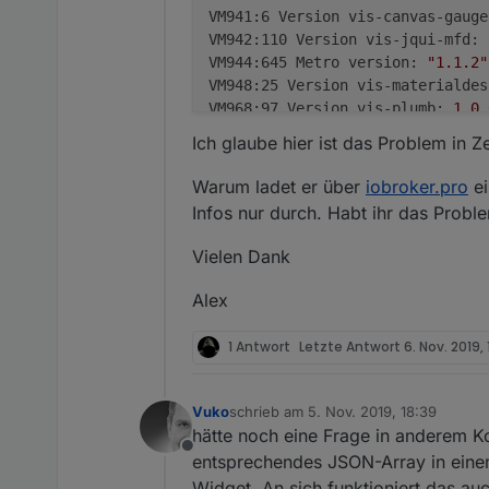
VM941:6 Version vis-canvas-gauge
VM942:110 Version vis-jqui-mfd:
VM944:645 Metro version:
"1.1.2"
VM948:25 Version vis-materialdes
VM968:97 Version vis-plumb:
1.0
.
conn.js:1137 Error:
can't
render
Ich glaube hier ist das Problem in 
conn.js:1137 Error: 0 - TypeErro
conn.js:1137 Error:
1
-
at
O
Warum ladet er über
iobroker.pro
ei
conn.js:1137 Error:
2
-
at
O
Infos nur durch. Habt ihr das Prob
conn.js:1137 Error:
3
-
at
n
conn.js:1137 Error:
4
-
at
t
Vielen Dank
conn.js:1137 Error:
5
-
at
r
conn.js:1137 Error:
6
-
at
F
Alex
conn.js:1137 Error:
7
-
at
F
conn.js:1137 Error:
8
-
at
O
1 Antwort
Letzte Antwort
6. Nov. 2019, 
conn.js:1137 Error:
9
-
at
O
conn.js:1137 Error:
10
-
at
Vuko
schrieb am
5. Nov. 2019, 18:39
zuletzt editiert von
...
hätte noch eine Frage in anderem Kon
Offline
entsprechendes JSON-Array in eine
Widget. An sich funktioniert das au