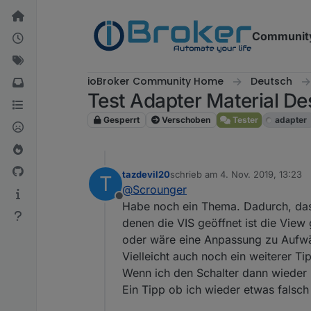
Weiter zum Inhalt
Communit
ioBroker Community Home
Deutsch
Test Adapter Material De
Gesperrt
Verschoben
Tester
adapter
tazdevil20
schrieb am
4. Nov. 2019, 13:23
T
zuletzt editiert von
@
Scrounger
Offline
Habe noch ein Thema. Dadurch, dass 
denen die VIS geöffnet ist die View
oder wäre eine Anpassung zu Aufw
Vielleicht auch noch ein weiterer Ti
Wenn ich den Schalter dann wieder "r
Ein Tipp ob ich wieder etwas falsch 