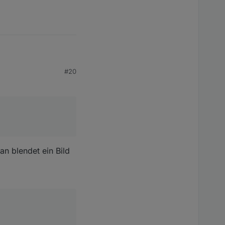
#20
 ein Multimedia Widget
rück gesetzt werden.
an blendet ein Bild
n aber gerne komplett