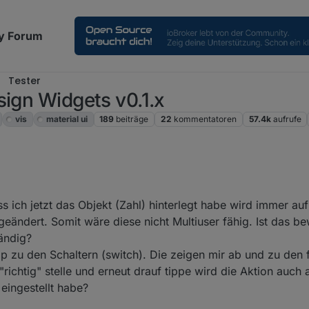
y Forum
Tester
sign Widgets v0.1.x
vis
material ui
189
beiträge
22
kommentatoren
57.4k
aufrufe
ich jetzt das Objekt (Zahl) hinterlegt habe wird immer auf
 geändert. Somit wäre diese nicht Multiuser fähig. Ist das 
ändig?
pp zu den Schaltern (switch). Die zeigen mir ab und zu den 
ichtig" stelle und erneut drauf tippe wird die Aktion auch 
eingestellt habe?