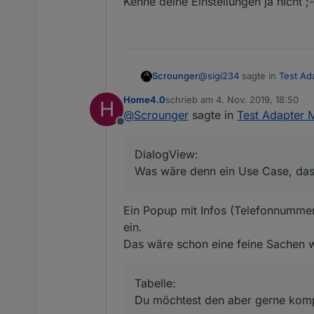
Kenne deine Einstellungen ja nicht ;-
@
sigi234
sagte in
Test Ad
Scrounger
Home4.0
schrieb am
4. Nov. 2019, 18:50
H
zuletzt editiert von
@
Scrounger
sagte in
Test Adapter M
@
Scrounger
Offline
Nein, wie bereits gesagt w
Danke, Super arbeit, is
basteln.
DialogView:
@Home4-0
Was wäre denn ein Use Case, das
DialogView:
Das ist schon korrekt so 
Ein Popup mit Infos (Telefonnummer)
Was wäre denn ein Use Ca
Tabelle:
ein.
Ne Header ist hardcoded,
Das wäre schon eine feine Sachen w
ausblenden? Kann ich ein
Tabelle:
Du möchtest den aber gerne komp