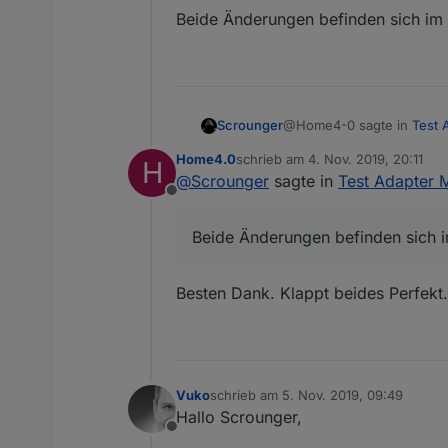
Beide Änderungen befinden sich im 
@Home4-0 sagte in
Test 
Scrounger
Home4.0
schrieb am
4. Nov. 2019, 20:11
H
zuletzt editiert von
@
Scrounger
sagte in
Test Adapter M
Ein Popup mit Infos (Te
Offline
ein.
Ok, aber dann bekommt man
Das wäre schon eine fe
schließt sich jetzt der Dial
Beide Änderungen befinden sich i
Tabelle:
Besten Dank. Klappt beides Perfekt.
Du möchtest den abe
Hab ich auch eingebaut.
Überschriften die sich än
Das wäre super.
Ich habe eine Tabelle w
Beide Änderungen befinden
Vuko
schrieb am
5. Nov. 2019, 09:49
zuletzt editiert von
Hallo Scrounger,
Offline