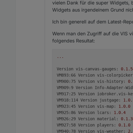
vielen Dank für die super Widgets, 
Widgets aus irgendeinem Grund nic
Ich bin generell auf dem Latest-Repo
Wenn man den Zugriff auf die VIS v
folgendes Resultat:
...
Version vis-canvas-gauges:
0.1
.5
VM893:66 Version vis-colorpicker
VM900:75 Version vis-history:
0.
VM909:9 Version Info-Adapter-Wid
VM917:25 Version iobroker.vis-ke
VM918:114 Version justgage:
1.0
.
VM923:45 Version vis-map:
1.0
.0
VM925:86 Version lcars:
1.0
.4
VM926:29 Version material:
0.1
.3
VM927:58 Version players:
0.1
.0
VM940:78 Version vis-weather:
2.