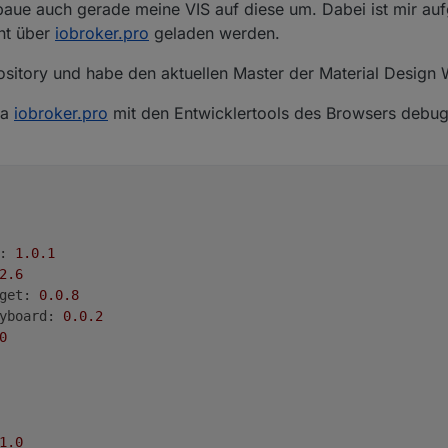
baue auch gerade meine VIS auf diese um. Dabei ist mir auf
ht über
iobroker.pro
geladen werden.
sitory und habe den aktuellen Master der Material Design Wi
ia
iobroker.pro
mit den Entwicklertools des Browsers debug
:
1.0
.1
2
.6
get:
0.0
.8
yboard:
0.0
.2
0
1
.0