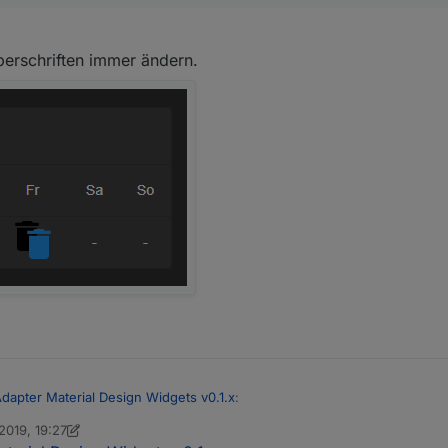
berschriften immer ändern.
Adapter Material Design Widgets v0.1.x
:
2019, 19:27
n Scrounger
11. Apr. 2019, 20:27