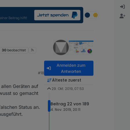
30
beobachtet
Anmelden zum
Antworten
#18
Älteste zuerst
 allen Geräten auf
29. Okt. 2019, 07:53
bewusst so gemacht
Beitrag 22 von 189
falschen Status an.
4. Nov. 2019, 20:11
ausgeführt.