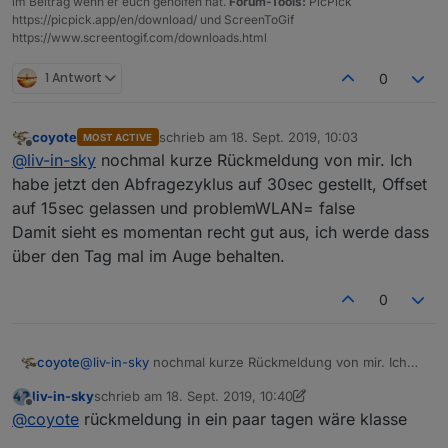
im Beitrag wenn er euch geholfen hat.
Forum-Tools:
PicPick
https://picpick.app/en/download/ und ScreenToGif
https://www.screentogif.com/downloads.html
1 Antwort
0
coyote
schrieb am
18. Sept. 2019, 10:03
MOST ACTIVE
zuletzt editiert von
Offline
@
liv-in-sky
nochmal kurze Rückmeldung von mir. Ich
habe jetzt den Abfragezyklus auf 30sec gestellt, Offset
auf 15sec gelassen und problemWLAN= false
Damit sieht es momentan recht gut aus, ich werde dass
über den Tag mal im Auge behalten.
0
coyote
@
liv-in-sky
nochmal kurze Rückmeldung von mir. Ich
habe jetzt den Abfragezyklus auf 30sec gestellt, Offset
liv-in-sky
schrieb am
18. Sept. 2019, 10:40
auf 15sec gelassen und problemWLAN= false
zuletzt editiert von liv-in-sky
Offline
@
coyote
rückmeldung in ein paar tagen wäre klasse
Damit sieht es momentan recht gut aus, ich werde dass
über den Tag mal im Auge behalten.