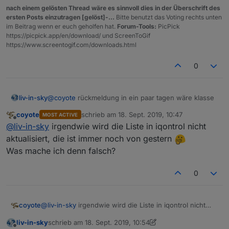
nach einem gelösten Thread wäre es sinnvoll dies in der Überschrift des
ersten Posts einzutragen [gelöst]-...
Bitte benutzt das Voting rechts unten
im Beitrag wenn er euch geholfen hat.
Forum-Tools:
PicPick
https://picpick.app/en/download/ und ScreenToGif
https://www.screentogif.com/downloads.html
0
liv-in-sky
@
coyote
rückmeldung in ein paar tagen wäre klasse
coyote
schrieb am
18. Sept. 2019, 10:47
MOST ACTIVE
zuletzt editiert von
Offline
@
liv-in-sky
irgendwie wird die Liste in iqontrol nicht
aktualisiert, die ist immer noch von gestern
Was mache ich denn falsch?
0
coyote
@
liv-in-sky
irgendwie wird die Liste in iqontrol nicht
aktualisiert, die ist immer noch von gestern
liv-in-sky
schrieb am
18. Sept. 2019, 10:54
Was mache ich denn falsch?
zuletzt editiert von liv-in-sky