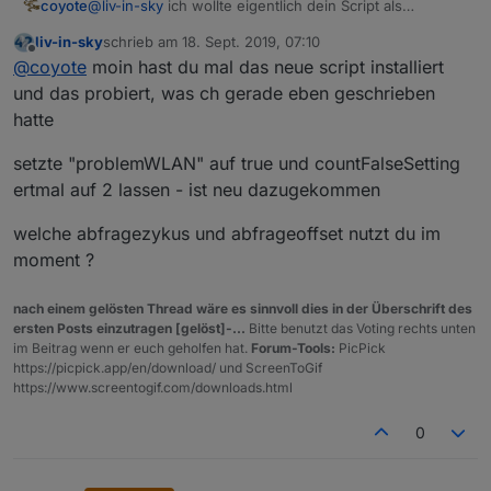
coyote
@
liv-in-sky
ich wollte eigentlich dein Script als
Anwesenheitserkennung mit nutzen (parallel habe ich
liv-in-sky
schrieb am
18. Sept. 2019, 07:10
noch ein anderes Script dafür laufen)
zuletzt editiert von
Offline
@
coyote
moin hast du mal das neue script installiert
Habe allerdings etwas Probleme damit, der Datenpunkt
meines Smartphones, wechselt ständig von true/false
und das probiert, was ch gerade eben geschrieben
und umgekehrt, obwohl das Phone immer eingebucht
hatte
ist. Habe auch schon die Zeiten höher gesetzt, ohne
Erfolg.
setzte "problemWLAN" auf true und countFalseSetting
Ich probiere mal das neue Script.
ertmal auf 2 lassen - ist neu dazugekommen
welche abfragezykus und abfrageoffset nutzt du im
moment ?
nach einem gelösten Thread wäre es sinnvoll dies in der Überschrift des
ersten Posts einzutragen [gelöst]-...
Bitte benutzt das Voting rechts unten
im Beitrag wenn er euch geholfen hat.
Forum-Tools:
PicPick
https://picpick.app/en/download/ und ScreenToGif
https://www.screentogif.com/downloads.html
0