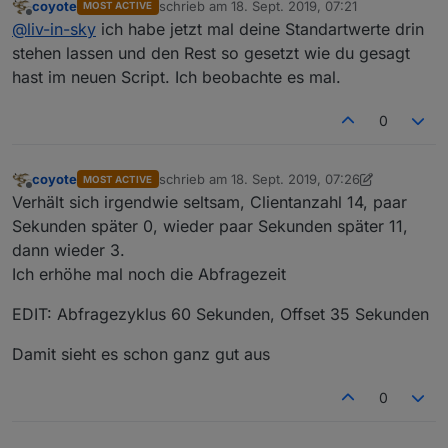
coyote
schrieb am
18. Sept. 2019, 07:21
MOST ACTIVE
zuletzt editiert von
Offline
@
liv-in-sky
ich habe jetzt mal deine Standartwerte drin
stehen lassen und den Rest so gesetzt wie du gesagt
hast im neuen Script. Ich beobachte es mal.
0
coyote
schrieb am
18. Sept. 2019, 07:26
MOST ACTIVE
zuletzt editiert von coyote
Offline
Verhält sich irgendwie seltsam, Clientanzahl 14, paar
Sekunden später 0, wieder paar Sekunden später 11,
dann wieder 3.
Ich erhöhe mal noch die Abfragezeit
EDIT: Abfragezyklus 60 Sekunden, Offset 35 Sekunden
Damit sieht es schon ganz gut aus
0