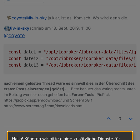
coyote
@
liv-in-sky
ja klar, ist es. Komisch. Wo wird denn die
Datei hingeschrieben? Dann schau ich mal
liv-in-sky
schrieb am
18. Sept. 2019, 11:00
zuletzt editiert von
Offline
@
coyote
const
 datei = 
"/opt/iobroker/iobroker-data/files/iqo
const
 datei2 = 
"/opt/iobroker/iobroker-data/files/iq
const
 datei3 = 
"/opt/iobroker/iobroker-data/files/iq
nach einem gelösten Thread wäre es sinnvoll dies in der Überschrift des
ersten Posts einzutragen [gelöst]-...
Bitte benutzt das Voting rechts unten
im Beitrag wenn er euch geholfen hat.
Forum-Tools:
PicPick
https://picpick.app/en/download/ und ScreenToGif
https://www.screentogif.com/downloads.html
0
@
coyote
liv-in-sky
Hallo! Könnten wir bitte einige zusätzliche Dienste für