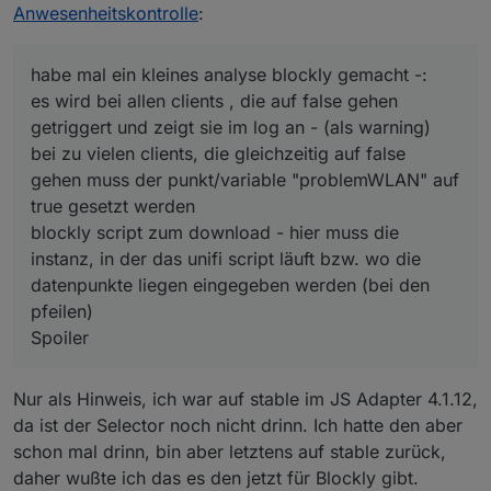
4.1.12 sein, da sonst das blockly nicht importiert
muss der punkt/variable "problemWLAN" auf true
Anwesenheitskontrolle
:
werden kann.
gesetzt werden
blockly script zum download - hier muss die instanz,
in der das unifi script läuft bzw. wo die datenpunkte
liegen eingegeben werden (bei den pfeilen)
habe mal ein kleines analyse blockly gemacht -:
es wird bei allen clients , die auf false gehen
Spoiler
getriggert und zeigt sie im log an - (als warning)
bei zu vielen clients, die gleichzeitig auf false
gehen muss der punkt/variable "problemWLAN" auf
true gesetzt werden
blockly script zum download - hier muss die
instanz, in der das unifi script läuft bzw. wo die
datenpunkte liegen eingegeben werden (bei den
pfeilen)
Spoiler
erklärung:
der unifi controller hat keinen zustand für
Nur als Hinweis, ich war auf stable im JS Adapter 4.1.12,
angemeldetew clients - ist ein client nicht
angemeldet, sind auch keine daten vorhanden - der
im script wird also bei 2 triggern auf false gesetzt:
da ist der Selector noch nicht drinn. Ich hatte den aber
controller hat keinen true/false zustand. der
schon mal drinn, bin aber letztens auf stable zurück,
controller hält den client noch für ca 5 min aktiv,
wenn der last_seen_by_uap (wann wurde das
daher wußte ich das es den jetzt für Blockly gibt.
bevor er ihn ganz aus seiner datenbank löscht
bei
einzelnen
gerät zum letzten mal gesehen) größer
clients , die probleme machen mit