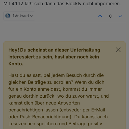
Mit 4.1.12 läßt sich dann das Blockly nicht importieren.
einem zu schnellen false, kann dies über
"abfragezyklus+abfrageoffset" ist
den
abfrageoffset
oder
geregelt werden
es gibt auch noch einen schalter im controller: unter
bei
mehreren
wenn es keine daten mehr über den client gibt
clients, die gleichzeitig auf false gehen
einstellungen (im controller-admin) - unter
1 Antwort
0
muss "
problemWLAN
" aktiviert werden, denn es
benutzerinterface
stimmt (wahrscheinlich) etwas bei dem update der
habe ich 1 minute eingestellt
clientdaten vom uap zum controller nicht
Hey! Du scheinst an dieser Unterhaltung
interessiert zu sein, hast aber noch kein
meine eigene werte sind: abfragezyklus=20000
Konto.
und der abfrageoffset ist 15000 (1sek = 1000) -
den punkt/einstellung "problemWLAN" nutze ich
Hast du es satt, bei jedem Besuch durch die
nicht (=> false) - mit dieser einstellung habe ich
keinerlei probleme - aber die netzwerke und
gleichen Beiträge zu scrollen? Wenn du dich
clients sind bei jedem verschieden und können
für ein Konto anmeldest, kommst du immer
mit diesen variablen eingestellt werden.
genau dorthin zurück, wo du zuvor warst, und
kannst dich über neue Antworten
benachrichtigen lassen (entweder per E-Mail
oder Push-Benachrichtigung). Du kannst auch
Lesezeichen speichern und Beiträge positiv