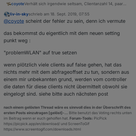
Verhält sich irgendwie seltsam, Clientanzahl 14, paar
coyote
Sekunden später 0, wieder paar Sekunden später 11,
liv-in-sky
schrieb am
18. Sept. 2019, 07:55
dann wieder 3.
EDIT: Abfragezyklus 60 Sekunden, Offset 35 Sekunden
zuletzt editiert von
Offline
@
coyote
scheint der fehler zu sein, denn ich vermute
Ich erhöhe mal noch die Abfragezeit
Damit sieht es schon ganz gut aus
das bekommst du eigentlich mit dem neuen setting
punkt weg :
"problemWLAN" auf true setzen
wenn plötzlich viele clients auf false gehen, hat das
nichts mehr mit dem abfrageoffset zu tun, sondern aus
einem mir unbekannten grund, werden vom controller
die daten für diese clients nicht übermittelt obwohl sie
eingelogt sind. siehe bitte auch nächsten post
nach einem gelösten Thread wäre es sinnvoll dies in der Überschrift des
ersten Posts einzutragen [gelöst]-...
Bitte benutzt das Voting rechts unten
im Beitrag wenn er euch geholfen hat.
Forum-Tools:
PicPick
https://picpick.app/en/download/ und ScreenToGif
https://www.screentogif.com/downloads.html