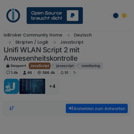
Weiter zum Inhalt
ioBroker Community Home
Deutsch
Skripten / Logik
JavaScript
Unifi WLAN Script 2 mit
Anwesenheitskontrolle
Gesperrt
JavaScript
javascript
monitoring
1.4k
46
586.4k
51
+4
Anmelden zum Antworten