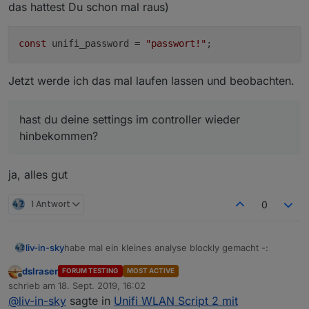
das hattest Du schon mal raus)
const
 unifi_password = 
"passwort!"
Jetzt werde ich das mal laufen lassen und beobachten.
hast du deine settings im controller wieder
hinbekommen?
ja, alles gut
1 Antwort
0
habe mal ein kleines analyse blockly gemacht -:
liv-in-sky
dslraser
FORUM TESTING
MOST ACTIVE
es wird bei allen clients , die auf false gehen
Offline
schrieb am
18. Sept. 2019, 16:02
getriggert und zeigt sie im log an - (als warning) - die
zuletzt editiert von
@
liv-in-sky
sagte in
Unifi WLAN Script 2 mit
version des javascript-adapters muss größer als
bei zu vielen clients, die gleichzeitig auf false gehen