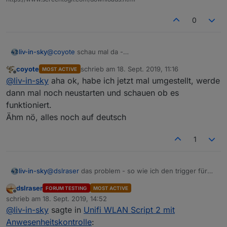
0
@
coyote
schau mal da -
liv-in-sky
https://forum.iobroker.net/post/296673
coyote
schrieb am
18. Sept. 2019, 11:16
MOST ACTIVE
ist bei dir das forum jetzt auch in englisch (z.b.
zuletzt editiert von
Offline
@
liv-in-sky
aha ok, habe ich jetzt mal umgestellt, werde
beschriftung der buttons)
dann mal noch neustarten und schauen ob es
funktioniert.
Ähm nö, alles noch auf deutsch
1
@
dslraser
das problem - so wie ich den trigger für
liv-in-sky
das löschen von vouchers mit iqontrol programmiert
dslraser
FORUM TESTING
MOST ACTIVE
habe, wird beim ersten aufruf ohne existierende
ist behoben und du kannst das script aus dem ersten
Offline
schrieb am
18. Sept. 2019, 14:52
datenpunkte (hatte ich nicht getestet) beim
post benutzen - ist gefixt und das WLAN problem ist
zuletzt editiert von
@
liv-in-sky
sagte in
Unifi WLAN Script 2 mit
datenpunkt erstellen auch gleich mal der trigger
auch schon drin - mal sehen ob es was bringt mi
setzte problemWLAN auf true und countFalseSetting
gesetzt - und dann kommt fehler
deinen beiden ap's
ertmal auf 2 lassen .....
Anwesenheitskontrolle
: