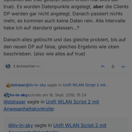
true). Es wurden Datenpunkte angelegt,
aber
die Clients
DP werden gar nicht angelegt. Danach passiert nichts
mehr, es kommen auch keine Daten rein. Alle Intervalle
habe ich auf standard gelassen...?
Danach alles gelöscht und das gleiche probiert, bis auf
den neuen DP auf false, gleiches Ergebnis wie oben
beschrieben. (also wie alles auf true)
2 Antworten
0
@
liv-in-sky
sagte in
Unifi WLAN Script 2 mit
dslraser
Anwesenheitskontrolle
:
liv-in-sky
schrieb am
18. Sept. 2019, 15:24
zuletzt editiert von
Offline
@
dslraser
das problem - so wie ich den trigger
@
dslraser
sagte in
Unifi WLAN Script 2 mit
für das löschen von vouchers mit iqontrol
Anwesenheitskontrolle
:
Jetzt ist irgendwie der Wurm drinn...
programmiert habe, wird beim ersten aufruf
Ich habe das neue Script von oben genommen. Alle
ohne existierende datenpunkte (hatte ich nicht
Optionen auf true gesetzt (beim ersten mal alles auf
Danach alles gelöscht und das gleiche probiert, bis
getestet) beim datenpunkt erstellen auch gleich
@
liv-in-sky
sagte in
Unifi WLAN Script 2 mit
true). Es wurden Datenpunkte angelegt,
aber
die
auf den neuen DP auf false, gleiches Ergebnis wie
mal der trigger gesetzt - und dann kommt fehler