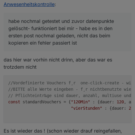
habe nochmal getestet und zuvor datenpunkte
Anwesenheitskontrolle
:
gelöscht- funktioniert bei mir - habe es in den ersten
@
dslraser
das problem - so wie ich den
post nochmal geladen, nicht das beim kopieren ein
hast du deine settings im controller wieder
trigger für das löschen von vouchers mit
fehler passiert ist
hinbekommen?
habe nochmal getestet und zuvor datenpunkte
iqontrol programmiert habe, w....
gelöscht- funktioniert bei mir - habe es in den
ersten post nochmal geladen, nicht das beim
kopieren ein fehler passiert ist
das hier war vorhin nicht drinn, aber das war es
trotzdem nicht
//Vordefinierte Vouchers f¸r  one-click-create - wir
//BITTE alle Werte eingeben - f¸r nichtbenutzte wie 
// Pflichteintr‰ge sind dauer, anzahl, multiuse und 
const
 standardVouchers = {
"120Min"
 : {dauer: 
120
, an
"vierStunden"
 : {dauer: 
24
Es ist wieder das ! (schon wieder drauf reingefallen,