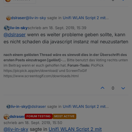
@
liv-in-sky
sagte in
Unifi WLAN Script 2 mit
dslraser
Anwesenheitskontrolle
:
liv-in-sky
schrieb am
18. Sept. 2019, 15:39
zuletzt editiert von
Offline
@
dslraser
das problem - so wie ich den trigger
@
dslraser
wenn es weiter probleme geben sollte, kann
für das löschen von vouchers mit iqontrol
es nicht schaden dia javascript instanz mal neuzustarten
Jetzt ist irgendwie der Wurm drinn...
programmiert habe, wird beim ersten aufruf
Ich habe das neue Script von oben genommen. Alle
ohne existierende datenpunkte (hatte ich nicht
nach einem gelösten Thread wäre es sinnvoll dies in der Überschrift des
Optionen auf true gesetzt (beim ersten mal alles auf
Danach alles gelöscht und das gleiche probiert, bis
getestet) beim datenpunkt erstellen auch gleich
ersten Posts einzutragen [gelöst]-...
Bitte benutzt das Voting rechts unten
true). Es wurden Datenpunkte angelegt,
aber
die
auf den neuen DP auf false, gleiches Ergebnis wie
mal der trigger gesetzt - und dann kommt fehler
im Beitrag wenn er euch geholfen hat.
Forum-Tools:
PicPick
Clients DP werden gar nicht angelegt. Danach passiert
oben beschrieben. (also wie alles auf true)
https://picpick.app/en/download/ und ScreenToGif
nichts mehr, es kommen auch keine Daten rein. Alle
ist behoben und du kannst das script aus dem
https://www.screentogif.com/downloads.html
Intervalle habe ich auf standard gelassen...?
ersten post benutzen - ist gefixt und das WLAN
problem ist auch schon drin - mal sehen ob es
0
was bringt mi deinen beiden ap's
setzte problemWLAN auf true und
countFalseSetting ertmal auf 2 lassen .....
@
dslraser
sagte in
Unifi WLAN Script 2 mit
liv-in-sky
Anwesenheitskontrolle
:
dslraser
FORUM TESTING
MOST ACTIVE
Offline
@
liv-in-sky
sagte in
Unifi WLAN Script 2 mit
schrieb am
18. Sept. 2019, 15:50
zuletzt editiert von
Anwesenheitskontrolle
:
@
liv-in-sky
sagte in
Unifi WLAN Script 2 mit