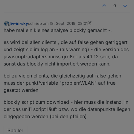
0
liv-in-sky
schrieb am
18. Sept. 2019, 08:01
zuletzt editiert von liv-in-sky
Offline
habe mal ein kleines analyse blockly gemacht -:
es wird bei allen clients , die auf false gehen getriggert
und zeigt sie im log an - (als warning) - die version des
javascript-adapters muss größer als 4.1.12 sein, da
sonst das blockly nicht importiert werden kann.
bei zu vielen clients, die gleichzeitig auf false gehen
muss der punkt/variable "problemWLAN" auf true
gesetzt werden
blockly script zum download - hier muss die instanz, in
der das unifi script läuft bzw. wo die datenpunkte liegen
eingegeben werden (bei den pfeilen)
Spoiler