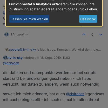
Funktionalität & Analytics
aktivieren? Sie können Ihre
coyote
schrieb am
18. Sept. 2019, 11:02
MOST ACTIVE
const datei = "/opt/iobroker/iobroker-data/f
zuletzt editiert von
Zustimmung später jederzeit ändern oder zurückziehen.
Offline
@
liv-in-sky
ja, hatte sie gerade schon gefunden.
const datei2 = "/opt/iobroker/iobroker-data/
Geändert wird sie wohl laut Zeitstempel der Datei, aber
Lassen Sie mich wählen
Das ist ok
der Zugriff von iqontrol erfolgt wohl nicht
1 Antwort
0
coyote
@
liv-in-sky
ja klar, ist es. Komisch. Wo wird denn die
Datei hingeschrieben? Dann schau ich mal
liv-in-sky
schrieb am
18. Sept. 2019, 11:03
zuletzt editiert von
Offline
@
coyote
die dateien und datenpunkte werden nur bei scripts
start und bei änderungen geschrieben - ich habe
versucht, nur daten zu ändern, wenn auch notwendig
soweit ich mich erinnere, hat auch
@
dslraser
irgendwas
mit cache eingestellt - ich such es mal im alten threat