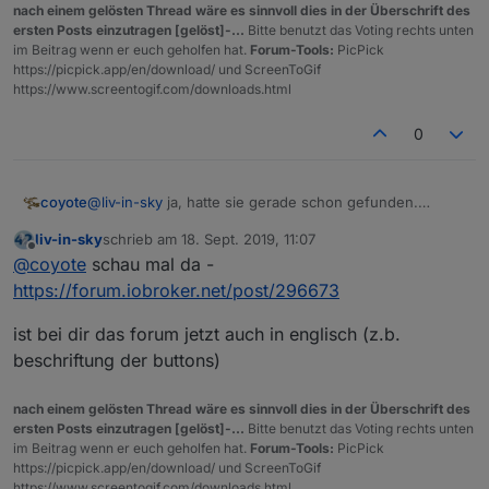
nach einem gelösten Thread wäre es sinnvoll dies in der Überschrift des
ersten Posts einzutragen [gelöst]-...
Bitte benutzt das Voting rechts unten
im Beitrag wenn er euch geholfen hat.
Forum-Tools:
PicPick
https://picpick.app/en/download/ und ScreenToGif
https://www.screentogif.com/downloads.html
0
coyote
@
liv-in-sky
ja, hatte sie gerade schon gefunden.
Geändert wird sie wohl laut Zeitstempel der Datei, aber
liv-in-sky
schrieb am
18. Sept. 2019, 11:07
der Zugriff von iqontrol erfolgt wohl nicht
zuletzt editiert von
Offline
@
coyote
schau mal da -
https://forum.iobroker.net/post/296673
ist bei dir das forum jetzt auch in englisch (z.b.
beschriftung der buttons)
nach einem gelösten Thread wäre es sinnvoll dies in der Überschrift des
ersten Posts einzutragen [gelöst]-...
Bitte benutzt das Voting rechts unten
im Beitrag wenn er euch geholfen hat.
Forum-Tools:
PicPick
https://picpick.app/en/download/ und ScreenToGif
https://www.screentogif.com/downloads.html