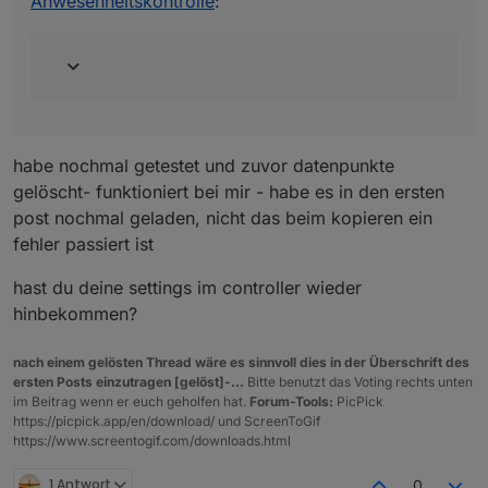
Anwesenheitskontrolle
:
Clients DP werden gar nicht angelegt. Danach passiert
oben beschrieben. (also wie alles auf true)
nichts mehr, es kommen auch keine Daten rein. Alle
ist behoben und du kannst das script aus dem
Intervalle habe ich auf standard gelassen...?
ersten post benutzen - ist gefixt und das WLAN
problem ist auch schon drin - mal sehen ob es
was bringt mi deinen beiden ap's
setzte problemWLAN auf true und
countFalseSetting ertmal auf 2 lassen .....
habe nochmal getestet und zuvor datenpunkte
gelöscht- funktioniert bei mir - habe es in den ersten
post nochmal geladen, nicht das beim kopieren ein
fehler passiert ist
hast du deine settings im controller wieder
hinbekommen?
nach einem gelösten Thread wäre es sinnvoll dies in der Überschrift des
ersten Posts einzutragen [gelöst]-...
Bitte benutzt das Voting rechts unten
im Beitrag wenn er euch geholfen hat.
Forum-Tools:
PicPick
https://picpick.app/en/download/ und ScreenToGif
https://www.screentogif.com/downloads.html
1 Antwort
0