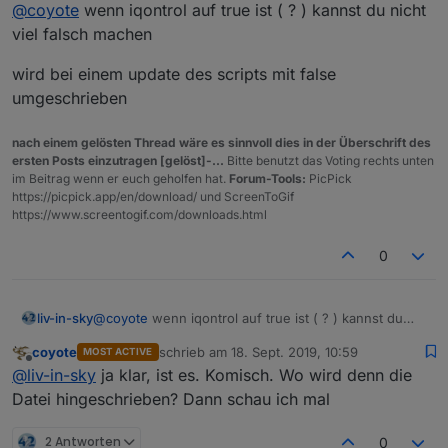
Offline
@
coyote
wenn iqontrol auf true ist ( ? ) kannst du nicht
viel falsch machen
wird bei einem update des scripts mit false
umgeschrieben
nach einem gelösten Thread wäre es sinnvoll dies in der Überschrift des
ersten Posts einzutragen [gelöst]-...
Bitte benutzt das Voting rechts unten
im Beitrag wenn er euch geholfen hat.
Forum-Tools:
PicPick
https://picpick.app/en/download/ und ScreenToGif
https://www.screentogif.com/downloads.html
0
@
coyote
wenn iqontrol auf true ist ( ? ) kannst du
liv-in-sky
nicht viel falsch machen
coyote
schrieb am
18. Sept. 2019, 10:59
MOST ACTIVE
wird bei einem update des scripts mit false
zuletzt editiert von
Offline
@
liv-in-sky
ja klar, ist es. Komisch. Wo wird denn die
umgeschrieben
Datei hingeschrieben? Dann schau ich mal
2 Antworten
0