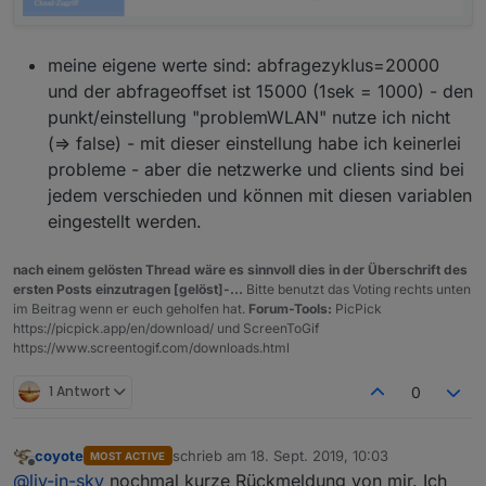
meine eigene werte sind: abfragezyklus=20000
und der abfrageoffset ist 15000 (1sek = 1000) - den
punkt/einstellung "problemWLAN" nutze ich nicht
(=> false) - mit dieser einstellung habe ich keinerlei
probleme - aber die netzwerke und clients sind bei
jedem verschieden und können mit diesen variablen
eingestellt werden.
nach einem gelösten Thread wäre es sinnvoll dies in der Überschrift des
ersten Posts einzutragen [gelöst]-...
Bitte benutzt das Voting rechts unten
im Beitrag wenn er euch geholfen hat.
Forum-Tools:
PicPick
https://picpick.app/en/download/ und ScreenToGif
https://www.screentogif.com/downloads.html
1 Antwort
0
coyote
schrieb am
18. Sept. 2019, 10:03
MOST ACTIVE
zuletzt editiert von
Offline
@
liv-in-sky
nochmal kurze Rückmeldung von mir. Ich