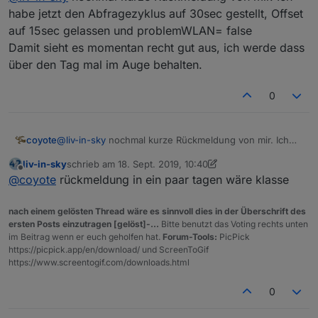
habe jetzt den Abfragezyklus auf 30sec gestellt, Offset
auf 15sec gelassen und problemWLAN= false
Damit sieht es momentan recht gut aus, ich werde dass
über den Tag mal im Auge behalten.
0
coyote
@
liv-in-sky
nochmal kurze Rückmeldung von mir. Ich
habe jetzt den Abfragezyklus auf 30sec gestellt, Offset
liv-in-sky
schrieb am
18. Sept. 2019, 10:40
auf 15sec gelassen und problemWLAN= false
zuletzt editiert von liv-in-sky
Offline
@
coyote
rückmeldung in ein paar tagen wäre klasse
Damit sieht es momentan recht gut aus, ich werde dass
über den Tag mal im Auge behalten.
nach einem gelösten Thread wäre es sinnvoll dies in der Überschrift des
ersten Posts einzutragen [gelöst]-...
Bitte benutzt das Voting rechts unten
im Beitrag wenn er euch geholfen hat.
Forum-Tools:
PicPick
https://picpick.app/en/download/ und ScreenToGif
https://www.screentogif.com/downloads.html
0