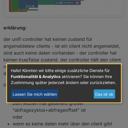
erklärung:
der unifi controller hat keinen zustand für
angemeldetew clients - ist ein client nicht angemeldet,
sind auch keine daten vorhanden - der controller hat
keinen true/false zustand. der controller hält den client
noch für ca 5 min aktiv, bevor er ihn ganz aus seiner
Hallo! Könnten wir bitte einige zusätzliche Dienste für
datenbank löscht
Funktionalität & Analytics
aktivieren? Sie können Ihre
Zustimmung später jederzeit ändern oder zurückziehen.
im script wird also bei 2 triggern auf false gesetzt:
Lassen Sie mich wählen
Das ist ok
wenn der last_seen_by_uap (wann wurde das gerät
zum letzten mal gesehen) größer
"abfragezyklus+abfrageoffset" ist
oder
wenn es keine daten mehr über den client gibt