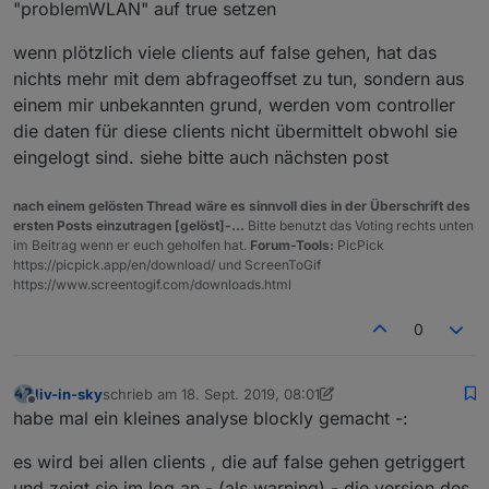
"problemWLAN" auf true setzen
wenn plötzlich viele clients auf false gehen, hat das
nichts mehr mit dem abfrageoffset zu tun, sondern aus
einem mir unbekannten grund, werden vom controller
die daten für diese clients nicht übermittelt obwohl sie
eingelogt sind. siehe bitte auch nächsten post
nach einem gelösten Thread wäre es sinnvoll dies in der Überschrift des
ersten Posts einzutragen [gelöst]-...
Bitte benutzt das Voting rechts unten
im Beitrag wenn er euch geholfen hat.
Forum-Tools:
PicPick
https://picpick.app/en/download/ und ScreenToGif
https://www.screentogif.com/downloads.html
0
liv-in-sky
schrieb am
18. Sept. 2019, 08:01
zuletzt editiert von liv-in-sky
Offline
habe mal ein kleines analyse blockly gemacht -:
es wird bei allen clients , die auf false gehen getriggert
und zeigt sie im log an - (als warning) - die version des