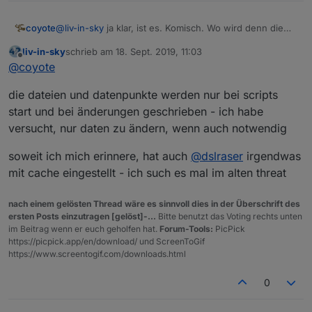
coyote
@
liv-in-sky
ja klar, ist es. Komisch. Wo wird denn die
Datei hingeschrieben? Dann schau ich mal
liv-in-sky
schrieb am
18. Sept. 2019, 11:03
zuletzt editiert von
Offline
@
coyote
die dateien und datenpunkte werden nur bei scripts
start und bei änderungen geschrieben - ich habe
versucht, nur daten zu ändern, wenn auch notwendig
soweit ich mich erinnere, hat auch
@
dslraser
irgendwas
mit cache eingestellt - ich such es mal im alten threat
nach einem gelösten Thread wäre es sinnvoll dies in der Überschrift des
ersten Posts einzutragen [gelöst]-...
Bitte benutzt das Voting rechts unten
im Beitrag wenn er euch geholfen hat.
Forum-Tools:
PicPick
https://picpick.app/en/download/ und ScreenToGif
https://www.screentogif.com/downloads.html
0