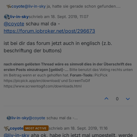
coyote
@
liv-in-sky
ja, hatte sie gerade schon gefunden.
Geändert wird sie wohl laut Zeitstempel der Datei, aber
liv-in-sky
schrieb am
18. Sept. 2019, 11:07
der Zugriff von iqontrol erfolgt wohl nicht
zuletzt editiert von
Offline
@
coyote
schau mal da -
https://forum.iobroker.net/post/296673
ist bei dir das forum jetzt auch in englisch (z.b.
beschriftung der buttons)
nach einem gelösten Thread wäre es sinnvoll dies in der Überschrift des
ersten Posts einzutragen [gelöst]-...
Bitte benutzt das Voting rechts unten
im Beitrag wenn er euch geholfen hat.
Forum-Tools:
PicPick
https://picpick.app/en/download/ und ScreenToGif
https://www.screentogif.com/downloads.html
0
@
coyote
schau mal da -
liv-in-sky
https://forum.iobroker.net/post/296673
coyote
schrieb am
18. Sept. 2019, 11:16
MOST ACTIVE
ist bei dir das forum jetzt auch in englisch (z.b.
zuletzt editiert von
Offline
@
liv-in-sky
aha ok, habe ich jetzt mal umgestellt, werde
beschriftung der buttons)