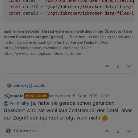
const
 datei = 
"/opt/iobroker/iobroker-data/files/iqo
const
 datei2 = 
"/opt/iobroker/iobroker-data/files/iq
const
 datei3 = 
"/opt/iobroker/iobroker-data/files/iq
nach einem gelösten Thread wäre es sinnvoll dies in der Überschrift des
ersten Posts einzutragen [gelöst]-...
Bitte benutzt das Voting rechts unten
im Beitrag wenn er euch geholfen hat.
Forum-Tools:
PicPick
https://picpick.app/en/download/ und ScreenToGif
https://www.screentogif.com/downloads.html
0
@
coyote
liv-in-sky
coyote
schrieb am
18. Sept. 2019, 11:02
MOST ACTIVE
const datei = "/opt/iobroker/iobroker-data/f
zuletzt editiert von
Offline
@
liv-in-sky
ja, hatte sie gerade schon gefunden.
const datei2 = "/opt/iobroker/iobroker-data/
Geändert wird sie wohl laut Zeitstempel der Datei, aber
der Zugriff von iqontrol erfolgt wohl nicht
1 Antwort
0