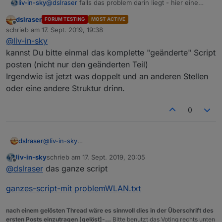
@
dslraser
falls das problem darin liegt - hier eine
liv-in-sky
testversion - ist nur der teil, der eretzt werden muss
dslraser
FORUM TESTING
MOST ACTIVE
setzte problemWLAN auf true und countFalseSetting
Offline
schrieb am
17. Sept. 2019, 19:38
ertmal auf 2 lassen - wenn immer noch problem,
zuletzt editiert von
@
liv-in-sky
dann mal countFalseSetting mit 3 probieren - diese
ist nicht getestet, da ich das nicht so einfach
version setzt bei fehlenden daten erst nach 2
nachstellen kann - wenn es klappt mach ich das in s
kannst Du bitte einmal das komplette "geänderte" Script
durchläufen auf false - vielleicht funktioniert das
nächste update rein
unifi-main-scrip-WLANproblemt.txt
posten (nicht nur den geänderten Teil)
Irgendwie ist jetzt was doppelt und an anderen Stellen
oder eine andere Struktur drinn.
0
dslraser
@
liv-in-sky
kannst Du bitte einmal das komplette "geänderte"
liv-in-sky
schrieb am
17. Sept. 2019, 20:05
Script posten (nicht nur den geänderten Teil)
zuletzt editiert von
Offline
@
dslraser
das ganze script
Irgendwie ist jetzt was doppelt und an anderen Stellen
oder eine andere Struktur drinn.
ganzes-script-mit problemWLAN.txt
nach einem gelösten Thread wäre es sinnvoll dies in der Überschrift des
ersten Posts einzutragen [gelöst]-...
Bitte benutzt das Voting rechts unten