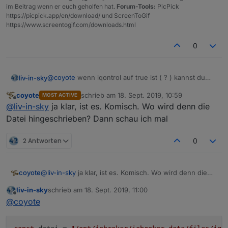
im Beitrag wenn er euch geholfen hat.
Forum-Tools:
PicPick
https://picpick.app/en/download/ und ScreenToGif
https://www.screentogif.com/downloads.html
0
@
coyote
wenn iqontrol auf true ist ( ? ) kannst du
liv-in-sky
nicht viel falsch machen
coyote
schrieb am
18. Sept. 2019, 10:59
MOST ACTIVE
wird bei einem update des scripts mit false
zuletzt editiert von
Offline
@
liv-in-sky
ja klar, ist es. Komisch. Wo wird denn die
umgeschrieben
Datei hingeschrieben? Dann schau ich mal
2 Antworten
0
coyote
@
liv-in-sky
ja klar, ist es. Komisch. Wo wird denn die
Datei hingeschrieben? Dann schau ich mal
liv-in-sky
schrieb am
18. Sept. 2019, 11:00
zuletzt editiert von
Offline
@
coyote