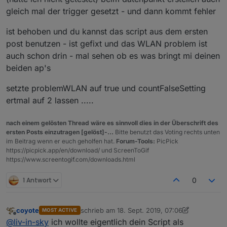
gleich mal der trigger gesetzt - und dann kommt fehler
irgendwo hier
ist behoben und du kannst das script aus dem ersten
post benutzen - ist gefixt und das WLAN problem ist
auch schon drin - mal sehen ob es was bringt mi deinen
beiden ap's
wahrscheinlich weil die Liste noch gar nicht da ist
setzte problemWLAN auf true und countFalseSetting
ertmal auf 2 lassen .....
nach einem gelösten Thread wäre es sinnvoll dies in der Überschrift des
ersten Posts einzutragen [gelöst]-...
Bitte benutzt das Voting rechts unten
im Beitrag wenn er euch geholfen hat.
Forum-Tools:
PicPick
https://picpick.app/en/download/ und ScreenToGif
https://www.screentogif.com/downloads.html
1 Antwort
0
coyote
schrieb am
18. Sept. 2019, 07:06
MOST ACTIVE
zuletzt editiert von coyote
Offline
@
liv-in-sky
ich wollte eigentlich dein Script als