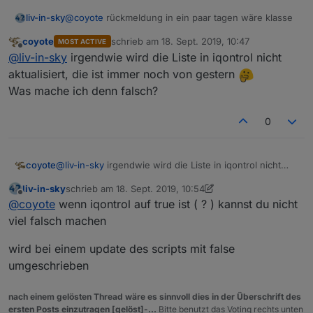
liv-in-sky
@
coyote
rückmeldung in ein paar tagen wäre klasse
coyote
schrieb am
18. Sept. 2019, 10:47
MOST ACTIVE
zuletzt editiert von
Offline
@
liv-in-sky
irgendwie wird die Liste in iqontrol nicht
aktualisiert, die ist immer noch von gestern
Was mache ich denn falsch?
0
coyote
@
liv-in-sky
irgendwie wird die Liste in iqontrol nicht
aktualisiert, die ist immer noch von gestern
liv-in-sky
schrieb am
18. Sept. 2019, 10:54
Was mache ich denn falsch?
zuletzt editiert von liv-in-sky
Offline
@
coyote
wenn iqontrol auf true ist ( ? ) kannst du nicht
viel falsch machen
wird bei einem update des scripts mit false
umgeschrieben
nach einem gelösten Thread wäre es sinnvoll dies in der Überschrift des
ersten Posts einzutragen [gelöst]-...
Bitte benutzt das Voting rechts unten