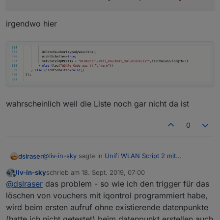
irgendwo hier
wahrscheinlich weil die Liste noch gar nicht da ist
0
@
liv-in-sky
sagte in
Unifi WLAN Script 2 mit
dslraser
Anwesenheitskontrolle
:
liv-in-sky
schrieb am
18. Sept. 2019, 07:00
zuletzt editiert von
Offline
ganzes-script-mit problemWLAN.txt
@
dslraser
das problem - so wie ich den trigger für das
löschen von vouchers mit iqontrol programmiert habe,
wird beim ersten aufruf ohne existierende datenpunkte
das schmeisst beim ersten Start einen Fehler und
bleibt dann stehen
(hatte ich nicht getestet) beim datenpunkt erstellen auch