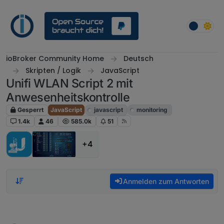
Weiter zum Inhalt
ioBroker Community Home
Deutsch
Skripten / Logik
JavaScript
Unifi WLAN Script 2 mit
Anwesenheitskontrolle
Gesperrt
JavaScript
javascript
monitoring
1.4k
46
585.0k
51
+4
Anmelden zum Antworten