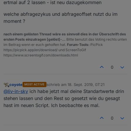
ertmal auf 2 lassen - ist neu dazugekommen
welche abfragezykus und abfrageoffset nutzt du im
moment ?
nach einem gelösten Thread wäre es sinnvoll dies in der Überschrift des
ersten Posts einzutragen [gelöst]-...
Bitte benutzt das Voting rechts unten
im Beitrag wenn er euch geholfen hat.
Forum-Tools:
PicPick
https://picpick.app/en/download/ und ScreenToGif
https://www.screentogif.com/downloads.html
0
coyote
schrieb am
18. Sept. 2019, 07:21
MOST ACTIVE
zuletzt editiert von
Offline
@
liv-in-sky
ich habe jetzt mal deine Standartwerte drin
stehen lassen und den Rest so gesetzt wie du gesagt
hast im neuen Script. Ich beobachte es mal.
0