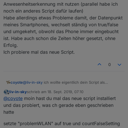
Anwesenheitserkennung mit nutzen (parallel habe ich
noch ein anderes Script dafür laufen)
Habe allerdings etwas Probleme damit, der Datenpunkt
meines Smartphones, wechselt ständig von true/false
und umgekehrt, obwohl das Phone immer eingebucht
ist. Habe auch schon die Zeiten höher gesetzt, ohne
Erfolg.
Ich probiere mal das neue Script.
0
coyote
@
liv-in-sky
ich wollte eigentlich dein Script als
Anwesenheitserkennung mit nutzen (parallel habe ich
liv-in-sky
schrieb am
18. Sept. 2019, 07:10
noch ein anderes Script dafür laufen)
zuletzt editiert von
Offline
@
coyote
moin hast du mal das neue script installiert
Habe allerdings etwas Probleme damit, der Datenpunkt
meines Smartphones, wechselt ständig von true/false
und das probiert, was ch gerade eben geschrieben
und umgekehrt, obwohl das Phone immer eingebucht
hatte
ist. Habe auch schon die Zeiten höher gesetzt, ohne
Erfolg.
setzte "problemWLAN" auf true und countFalseSetting
Ich probiere mal das neue Script.