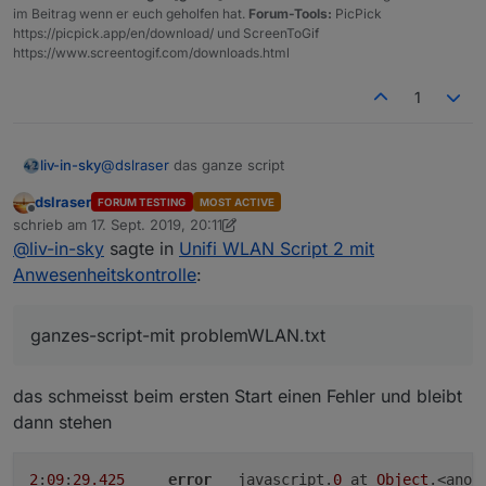
im Beitrag wenn er euch geholfen hat.
Forum-Tools:
PicPick
https://picpick.app/en/download/ und ScreenToGif
https://www.screentogif.com/downloads.html
1
@
dslraser
das ganze script
liv-in-sky
dslraser
FORUM TESTING
MOST ACTIVE
ganzes-script-mit problemWLAN.txt
Offline
schrieb am
17. Sept. 2019, 20:11
zuletzt editiert von dslraser
@
liv-in-sky
sagte in
Unifi WLAN Script 2 mit
Anwesenheitskontrolle
:
ganzes-script-mit problemWLAN.txt
das schmeisst beim ersten Start einen Fehler und bleibt
dann stehen
2
:
09
:
29.425
error
	javascript.
0
 at 
Object
.<anon