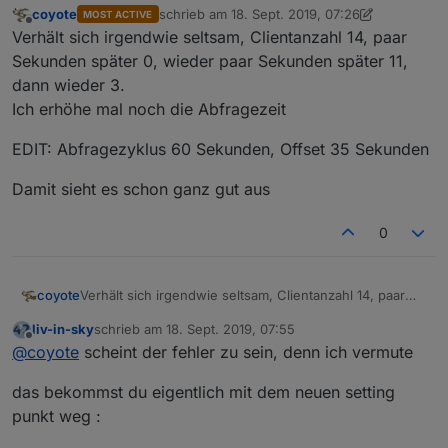
coyote
schrieb am
18. Sept. 2019, 07:26
MOST ACTIVE
zuletzt editiert von coyote
Offline
Verhält sich irgendwie seltsam, Clientanzahl 14, paar
Sekunden später 0, wieder paar Sekunden später 11,
dann wieder 3.
Ich erhöhe mal noch die Abfragezeit
EDIT: Abfragezyklus 60 Sekunden, Offset 35 Sekunden
Damit sieht es schon ganz gut aus
0
Verhält sich irgendwie seltsam, Clientanzahl 14, paar
coyote
Sekunden später 0, wieder paar Sekunden später 11,
liv-in-sky
schrieb am
18. Sept. 2019, 07:55
dann wieder 3.
EDIT: Abfragezyklus 60 Sekunden, Offset 35 Sekunden
zuletzt editiert von
Offline
@
coyote
scheint der fehler zu sein, denn ich vermute
Ich erhöhe mal noch die Abfragezeit
Damit sieht es schon ganz gut aus
das bekommst du eigentlich mit dem neuen setting
punkt weg :