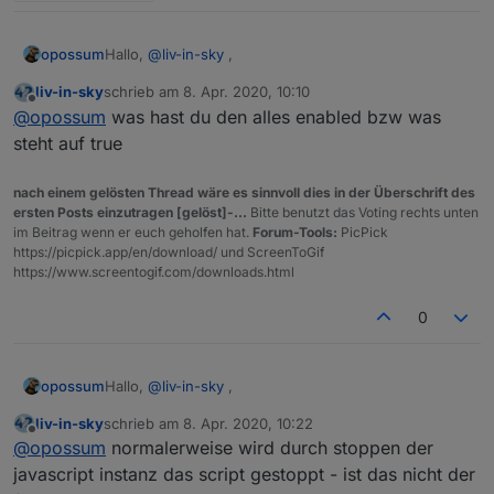
Hallo,
@
liv-in-sky
,
opossum
liv-in-sky
schrieb am
8. Apr. 2020, 10:10
meine Unifi-Script zeigt mir im Log eine Warnung:
zuletzt editiert von
Offline
@
opossum
was hast du den alles enabled bzw was
steht auf true
Es sind noch mehr Fehlermeldungen gekommen, im
nach einem gelösten Thread wäre es sinnvoll dies in der Überschrift des
Log sind mehrere Fehlermeldungen. Habe versucht,
ersten Posts einzutragen [gelöst]-...
Bitte benutzt das Voting rechts unten
das Script abzuschalten, es läuft aber munter weiter.
im Beitrag wenn er euch geholfen hat.
Forum-Tools:
PicPick
Zumindest kommen auch nach abschalten im JS-
https://picpick.app/en/download/ und ScreenToGif
Adapter immer noch Meldungen.
https://www.screentogif.com/downloads.html
Habe das Script gelöscht im JS-Adapter, es kommen
immer noch Meldungen. Was läuft da nicht korrekt?
0
Habe jetzt den iobroker gestoppt und neu gestartet.
Log schicke ich per PN.
Hallo,
@
liv-in-sky
,
opossum
liv-in-sky
schrieb am
8. Apr. 2020, 10:22
meine Unifi-Script zeigt mir im Log eine Warnung:
zuletzt editiert von
Offline
@
opossum
normalerweise wird durch stoppen der
javascript instanz das script gestoppt - ist das nicht der