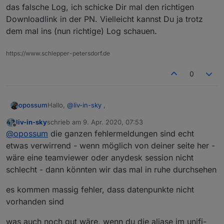
das falsche Log, ich schicke Dir mal den richtigen
Downloadlink in der PN. Vielleicht kannst Du ja trotz
dem mal ins (nun richtige) Log schauen.
https://www.schlepper-petersdorf.de
0
Hallo,
@
liv-in-sky
,
opossum
liv-in-sky
schrieb am
9. Apr. 2020, 07:53
ich hatte nur die Anwesenheit aktiv. Habe das Script
zuletzt editiert von
Offline
@
opossum
die ganzen fehlermeldungen sind echt
mal neu eingebunden und werde das beobachten.
Sorry für das falsche Log, ich schicke Dir mal den
etwas verwirrend - wenn möglich von deiner seite her -
richtigen Downloadlink in der PN. Vielleicht kannst
wäre eine teamviewer oder anydesk session nicht
Du ja trotz dem mal ins (nun richtige) Log schauen.
schlecht - dann könnten wir das mal in ruhe durchsehen
es kommen massig fehler, dass datenpunkte nicht
vorhanden sind
was auch noch gut wäre, wenn du die aliase im unifi-