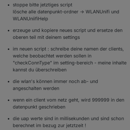
Genau so ist es.
stoppe bitte jetztiges script
lösche alle datenpunkt-ordner -> WLANUnifi und
WLANUniifiHelp
welches format - im moment sind es ja
die linux/java zeiten - die benötigst du eh
Richtig, genau so verwende ich sie heute auch.
um dass mit der jetzt-zeit zu vergleichen
erzeuge und kopiere neues script und ersetze den
- also lasse ich mal das format
oberen teil mit deinem settings
du willst wahrscheinlich nur bestimmte -
im neuen script : schreibe deine namen der clients,
d.h. ich muss ein array abfragen, ob die
Sind aktuell 4 Stück; momentan über mac-Adresse
welche beobachtet werden sollen in
da drin stehen und nur für diese
selektiert, aber anhand der Name so wie sie in dem
datenpunkte anlegen - d.h. du mußt die
"checkConnType" im setting-bereich - meine inhalte
Datenpunkt stehen ist das auch perfekt.
namen der gewünschten geräte im
kannst du überschreiben
braucht ein wenig - vielleicht heute aber eher
setting eingeben - werden ja eh nicht
morgen
viel - ich überleg mal>
Ich hatte jetzt nicht erwartet, dass du extra was
die wlan's können immer noch ab- und
baust. Vielen, vielen Dank!
angeschalten werden
wenn ein client vom netz geht, wird 999999 in den
datenpunkt geschrieben
die uap werte sind in millisekunden und sind schon
berechnet im bezug zur jetztzeit !