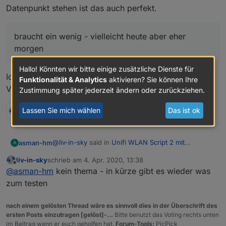
Datenpunkt stehen ist das auch perfekt.
braucht ein wenig - vielleicht heute aber eher
morgen
Hallo! Könnten wir bitte einige zusätzliche Dienste für
Ich hatte jetzt nicht erwartet, dass du extra was baust.
Funktionalität & Analytics
aktivieren? Sie können Ihre
Vielen, vielen Dank!
Zustimmung später jederzeit ändern oder zurückziehen.
Lassen Sie mich wählen
Das ist ok
2 Antworten
0
@
liv-in-sky
said in
Unifi WLAN Script 2 mit
asman-hm
A
Anwesenheitskontrolle
:
liv-in-sky
schrieb am
4. Apr. 2020, 13:38
zuletzt editiert von
Offline
du brauchst wahrscheinlich die datenpunkte
@
asman-hm
kein thema - in kürze gibt es wieder was
mit den uap zeiten
zum testen
Genau so ist es.
nach einem gelösten Thread wäre es sinnvoll dies in der Überschrift des
ersten Posts einzutragen [gelöst]-...
Bitte benutzt das Voting rechts unten
welches format - im moment sind es ja
im Beitrag wenn er euch geholfen hat.
Forum-Tools:
PicPick
die linux/java zeiten - die benötigst du eh