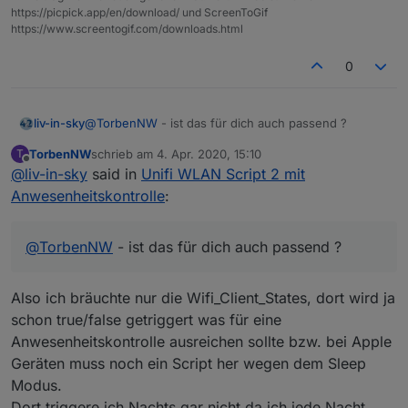
Richtig, genau so verwende ich sie heute auch.
https://picpick.app/en/download/ und ScreenToGif
um dass mit der jetzt-zeit zu vergleichen
https://www.screentogif.com/downloads.html
- also lasse ich mal das format
du willst wahrscheinlich nur bestimmte -
0
d.h. ich muss ein array abfragen, ob die
Sind aktuell 4 Stück; momentan über mac-Adresse
da drin stehen und nur für diese
selektiert, aber anhand der Name so wie sie in dem
datenpunkte anlegen - d.h. du mußt die
liv-in-sky
@
TorbenNW
- ist das für dich auch passend ?
Datenpunkt stehen ist das auch perfekt.
namen der gewünschten geräte im
braucht ein wenig - vielleicht heute aber eher
setting eingeben - werden ja eh nicht
TorbenNW
schrieb am
4. Apr. 2020, 15:10
T
morgen
zuletzt editiert von
viel - ich überleg mal>
Offline
@
liv-in-sky
said in
Unifi WLAN Script 2 mit
Ich hatte jetzt nicht erwartet, dass du extra was
baust. Vielen, vielen Dank!
Anwesenheitskontrolle
:
@
TorbenNW
- ist das für dich auch passend ?
Also ich bräuchte nur die Wifi_Client_States, dort wird ja
schon true/false getriggert was für eine
Anwesenheitskontrolle ausreichen sollte bzw. bei Apple
Geräten muss noch ein Script her wegen dem Sleep
Modus.
Dort triggere ich Nachts gar nicht da ich jede Nacht