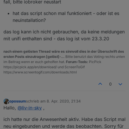
fall, bitte iobroker neustart
Es sind noch mehr Fehlermeldungen gekommen, im
Log sind mehrere Fehlermeldungen. Habe versucht,
hat das script schon mal funktioniert - oder ist es
das Script abzuschalten, es läuft aber munter weiter.
neuinstallation?
Zumindest kommen auch nach abschalten im JS-
Adapter immer noch Meldungen.
das log kann ich nicht gebrauchen, da keine meldungen
Habe das Script gelöscht im JS-Adapter, es kommen
immer noch Meldungen. Was läuft da nicht korrekt?
mit unifi enthalten sind - das log ist vom 23.3.20
Habe jetzt den iobroker gestoppt und neu gestartet.
Log schicke ich per PN.
nach einem gelösten Thread wäre es sinnvoll dies in der Überschrift des
ersten Posts einzutragen [gelöst]-...
Bitte benutzt das Voting rechts unten
im Beitrag wenn er euch geholfen hat.
Forum-Tools:
PicPick
https://picpick.app/en/download/ und ScreenToGif
https://www.screentogif.com/downloads.html
0
opossum
schrieb am
8. Apr. 2020, 21:34
zuletzt editiert von
Offline
Hallo,
@
liv-in-sky
,
ich hatte nur die Anwesenheit aktiv. Habe das Script mal
neu eingebunden und werde das beobachten. Sorry für