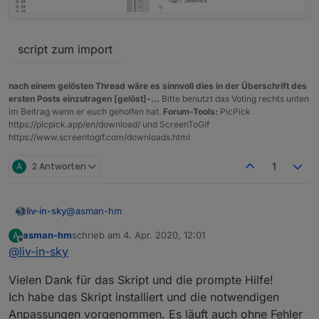
script zum import
nach einem gelösten Thread wäre es sinnvoll dies in der Überschrift des
ersten Posts einzutragen [gelöst]-...
Bitte benutzt das Voting rechts unten
im Beitrag wenn er euch geholfen hat.
Forum-Tools:
PicPick
https://picpick.app/en/download/ und ScreenToGif
https://www.screentogif.com/downloads.html
A
2 Antworten
1
@
asman-hm
liv-in-sky
asman-hm
schrieb am
4. Apr. 2020, 12:01
A
was ich dir anbieten kann (erster schritt)
zuletzt editiert von
Offline
@
liv-in-sky
teste mal dieses script:
Vielen Dank für das Skript und die prompte Hilfe!
zu ändern:
username
Ich habe das Skript installiert und die notwendigen
den rest lass mal so, wie es ist - wenn das läuft wird
password
Anpassungen vorgenommen. Es läuft auch ohne Fehler