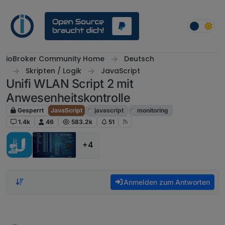
Weiter zum Inhalt
ioBroker Community Home
Deutsch
Skripten / Logik
JavaScript
Unifi WLAN Script 2 mit
Anwesenheitskontrolle
Gesperrt
JavaScript
javascript
monitoring
1.4k
46
583.2k
51
+4
Anmelden zum Antworten