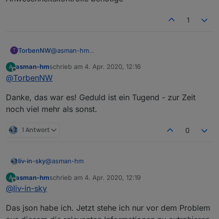
1
TorbenNW
@
asman-hm
T
Dauert evtl. einen Moment oder mal mit F5
asman-hm
schrieb am
4. Apr. 2020, 12:16
A
aktualisieren, bei mir hat es geklappt
zuletzt editiert von
Offline
@
TorbenNW
-stiller Mitleser da ich auch nur die
Anwesenheitskontrolle benötige-
Danke, das war es! Geduld ist ein Tugend - zur Zeit
noch viel mehr als sonst.
1 Antwort
0
@
asman-hm
liv-in-sky
asman-hm
schrieb am
4. Apr. 2020, 12:19
A
was ich dir anbieten kann (erster schritt)
zuletzt editiert von
Offline
@
liv-in-sky
teste mal dieses script:
Das json habe ich. Jetzt stehe ich nur vor dem Problem
zu ändern:
username