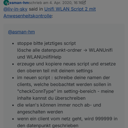
asman-hm
schrieb am
4. Apr. 2020, 16:16
A
stoppe bitte jetztiges script
zuletzt editiert von asman-hm
4. Apr. 2020, 18:17
Offline
@
liv-in-sky
said in
Unifi WLAN Script 2 mit
lösche alle datenpunkt-ordner -> WLANUnifi
und WLANUniifiHelp
Anwesenheitskontrolle
:
script
erzeuge und kopiere neues script und ersetze
den oberen teil mit deinem settings
@
asman-hm
im neuen script : schreibe deine namen der
stoppe bitte jetztiges script
clients, welche beobachtet werden sollen in
lösche alle datenpunkt-ordner -> WLANUnifi
"checkConnType" im setting-bereich - meine
und WLANUniifiHelp
inhalte kannst du überschreiben
erzeuge und kopiere neues script und ersetze
die wlan's können immer noch ab- und
den oberen teil mit deinem settings
angeschalten werden
im neuen script : schreibe deine namen der
wenn ein client vom netz geht, wird 999999 in
clients, welche beobachtet werden sollen in
den datenpunkt geschrieben
"checkConnType" im setting-bereich - meine
die uap werte sind in millisekunden und sind
inhalte kannst du überschreiben
schon berechnet im bezug zur jetztzeit !
die wlan's können immer noch ab- und
angeschalten werden
die datenpunkte sind unter
wenn ein client vom netz geht, wird 999999 in
den datenpunkt geschrieben