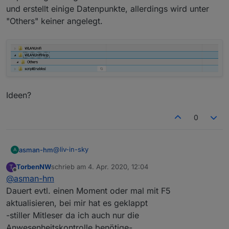
ein datenpunkt mit einem json angelegt unter:
unify_controller
und erstellt einige Datenpunkte, allerdings wird unter
sitename
"Others" keiner angelegt.
const wifis
script zum import
der so aussieht:
Ideen?
0
@
liv-in-sky
asman-hm
A
TorbenNW
schrieb am
4. Apr. 2020, 12:04
T
Vielen Dank für das Skript und die prompte Hilfe!
zuletzt editiert von
Offline
@
asman-hm
Ich habe das Skript installiert und die notwendigen
Anpassungen vorgenommen. Es läuft auch ohne
Dauert evtl. einen Moment oder mal mit F5
Fehler und erstellt einige Datenpunkte, allerdings
aktualisieren, bei mir hat es geklappt
wird unter "Others" keiner angelegt.
-stiller Mitleser da ich auch nur die
Ideen?
Anwesenheitskontrolle benötige-