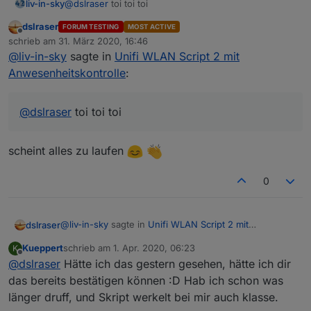
liv-in-sky
@
dslraser
toi toi toi
dslraser
FORUM TESTING
MOST ACTIVE
Offline
schrieb am
31. März 2020, 16:46
zuletzt editiert von
@
liv-in-sky
sagte in
Unifi WLAN Script 2 mit
Anwesenheitskontrolle
:
@
dslraser
toi toi toi
scheint alles zu laufen
0
@
liv-in-sky
sagte in
Unifi WLAN Script 2 mit
dslraser
Anwesenheitskontrolle
:
Kueppert
schrieb am
1. Apr. 2020, 06:23
K
zuletzt editiert von
Offline
@
dslraser
Hätte ich das gestern gesehen, hätte ich dir
@
dslraser
toi toi toi
das bereits bestätigen können :D Hab ich schon was
länger druff, und Skript werkelt bei mir auch klasse.
scheint alles zu laufen