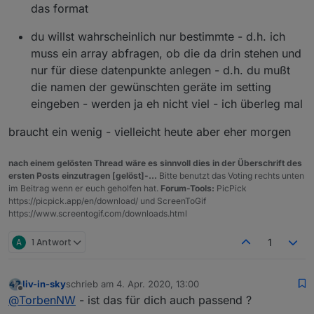
das format
du willst wahrscheinlich nur bestimmte - d.h. ich
muss ein array abfragen, ob die da drin stehen und
nur für diese datenpunkte anlegen - d.h. du mußt
die namen der gewünschten geräte im setting
eingeben - werden ja eh nicht viel - ich überleg mal
braucht ein wenig - vielleicht heute aber eher morgen
nach einem gelösten Thread wäre es sinnvoll dies in der Überschrift des
ersten Posts einzutragen [gelöst]-...
Bitte benutzt das Voting rechts unten
im Beitrag wenn er euch geholfen hat.
Forum-Tools:
PicPick
https://picpick.app/en/download/ und ScreenToGif
https://www.screentogif.com/downloads.html
A
1 Antwort
1
liv-in-sky
schrieb am
4. Apr. 2020, 13:00
zuletzt editiert von
Offline
@
TorbenNW
- ist das für dich auch passend ?