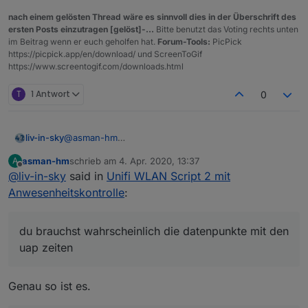
nach einem gelösten Thread wäre es sinnvoll dies in der Überschrift des
ersten Posts einzutragen [gelöst]-...
Bitte benutzt das Voting rechts unten
im Beitrag wenn er euch geholfen hat.
Forum-Tools:
PicPick
https://picpick.app/en/download/ und ScreenToGif
https://www.screentogif.com/downloads.html
T
1 Antwort
0
@
asman-hm
liv-in-sky
du brauchst wahrscheinlich die datenpunkte mit den
asman-hm
schrieb am
4. Apr. 2020, 13:37
A
uap zeiten
welches format - im moment sind es ja die
zuletzt editiert von
Offline
@
liv-in-sky
said in
Unifi WLAN Script 2 mit
braucht ein wenig - vielleicht heute aber eher
linux/java zeiten - die benötigst du eh um dass
morgen
mit der jetzt-zeit zu vergleichen - also lasse ich
Anwesenheitskontrolle
:
mal das format
du willst wahrscheinlich nur bestimmte - d.h. ich
du brauchst wahrscheinlich die datenpunkte mit den
muss ein array abfragen, ob die da drin stehen
uap zeiten
und nur für diese datenpunkte anlegen - d.h.
du mußt die namen der gewünschten geräte im
setting eingeben - werden ja eh nicht viel - ich
Genau so ist es.
überleg mal