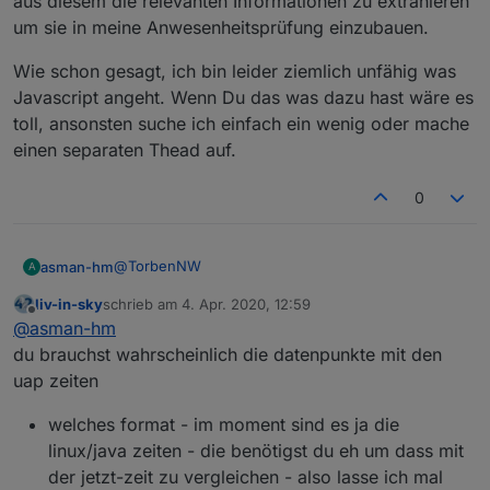
aus diesem die relevanten Informationen zu extrahieren
den rest lass mal so, wie es ist - wenn das läuft wird
password
um sie in meine Anwesenheitsprüfung einzubauen.
ein datenpunkt mit einem json angelegt unter:
unify_controller
sitename
Wie schon gesagt, ich bin leider ziemlich unfähig was
const wifis
script zum import
der so aussieht:
Javascript angeht. Wenn Du das was dazu hast wäre es
toll, ansonsten suche ich einfach ein wenig oder mache
einen separaten Thead auf.
0
@
TorbenNW
asman-hm
A
liv-in-sky
schrieb am
4. Apr. 2020, 12:59
Danke, das war es! Geduld ist ein Tugend - zur Zeit
zuletzt editiert von
Offline
@
asman-hm
noch viel mehr als sonst.
du brauchst wahrscheinlich die datenpunkte mit den
uap zeiten
welches format - im moment sind es ja die
linux/java zeiten - die benötigst du eh um dass mit
der jetzt-zeit zu vergleichen - also lasse ich mal