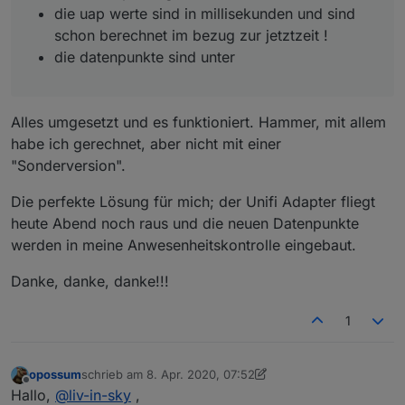
die uap werte sind in millisekunden und sind
schon berechnet im bezug zur jetztzeit !
die datenpunkte sind unter
Alles umgesetzt und es funktioniert. Hammer, mit allem
habe ich gerechnet, aber nicht mit einer
"Sonderversion".
Die perfekte Lösung für mich; der Unifi Adapter fliegt
heute Abend noch raus und die neuen Datenpunkte
werden in meine Anwesenheitskontrolle eingebaut.
Danke, danke, danke!!!
1
opossum
schrieb am
8. Apr. 2020, 07:52
zuletzt editiert von opossum
4. Aug. 2020, 10:28
Offline
Hallo,
@
liv-in-sky
,