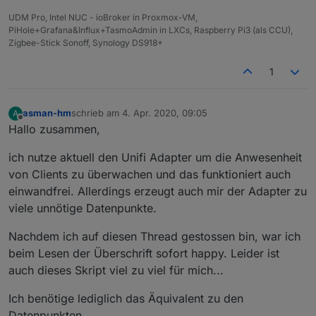
UDM Pro, Intel NUC - ioBroker in Proxmox-VM,
PiHole+Grafana&Influx+TasmoAdmin in LXCs, Raspberry Pi3 (als CCU),
Zigbee-Stick Sonoff, Synology DS918+
1
asman-hm
schrieb am
4. Apr. 2020, 09:05
A
zuletzt editiert von
Offline
Hallo zusammen,
ich nutze aktuell den Unifi Adapter um die Anwesenheit
von Clients zu überwachen und das funktioniert auch
einwandfrei. Allerdings erzeugt auch mir der Adapter zu
viele unnötige Datenpunkte.
Nachdem ich auf diesen Thread gestossen bin, war ich
beim Lesen der Überschrift sofort happy. Leider ist
auch dieses Skript viel zu viel für mich...
Ich benötige lediglich das Äquivalent zu den
Datenpunkten