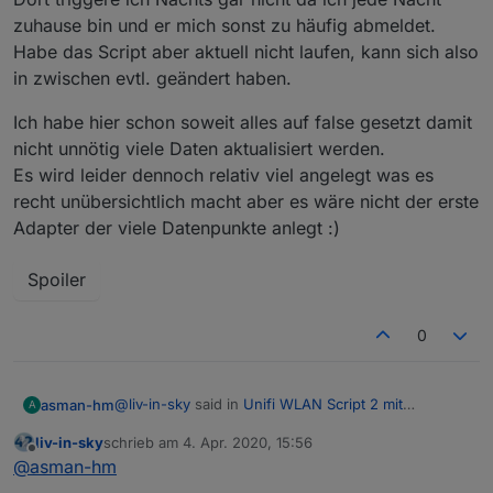
zuhause bin und er mich sonst zu häufig abmeldet.
Habe das Script aber aktuell nicht laufen, kann sich also
in zwischen evtl. geändert haben.
Ich habe hier schon soweit alles auf false gesetzt damit
nicht unnötig viele Daten aktualisiert werden.
Es wird leider dennoch relativ viel angelegt was es
recht unübersichtlich macht aber es wäre nicht der erste
Adapter der viele Datenpunkte anlegt :)
Spoiler
0
@
liv-in-sky
said in
Unifi WLAN Script 2 mit
asman-hm
A
Anwesenheitskontrolle
:
liv-in-sky
schrieb am
4. Apr. 2020, 15:56
zuletzt editiert von
Offline
du brauchst wahrscheinlich die datenpunkte
@
asman-hm
mit den uap zeiten