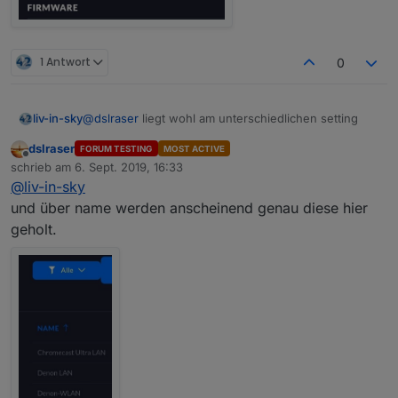
1 Antwort
0
@
dslraser
liegt wohl am unterschiedlichen setting
liv-in-sky
dslraser
FORUM TESTING
MOST ACTIVE
bei mir gibt es keinen namen - nur hostnamen
Offline
schrieb am
6. Sept. 2019, 16:33
zuletzt editiert von
@
liv-in-sky
und über name werden anscheinend genau diese hier
geholt.