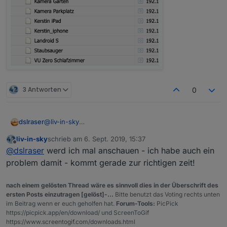
3 Antworten
0
@
liv-in-sky
dslraser
ich denke, ich weiß woran es liegt, das nur ein
liv-in-sky
schrieb am
6. Sept. 2019, 15:37
Harmony HUB gefunden wird. In dem Script wird auf
zuletzt editiert von
Offline
@
dslraser
werd ich mal anschauen - ich habe auch ein
hostname geschaut, die haben aber beide den
gleichen hostname
problem damit - kommt gerade zur richtigen zeit!
nach einem gelösten Thread wäre es sinnvoll dies in der Überschrift des
ersten Posts einzutragen [gelöst]-...
Bitte benutzt das Voting rechts unten
im Beitrag wenn er euch geholfen hat.
Forum-Tools:
PicPick
https://picpick.app/en/download/ und ScreenToGif
https://www.screentogif.com/downloads.html