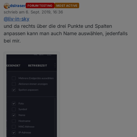
dslraser
FORUM TESTING
MOST ACTIVE
bei mir gibt es keinen namen - nur hostnamen
Offline
schrieb am
6. Sept. 2019, 16:36
zuletzt editiert von
@
liv-in-sky
und da rechts über die drei Punkte und Spalten
anpassen kann man auch Name auswählen, jedenfalls
bei mir.