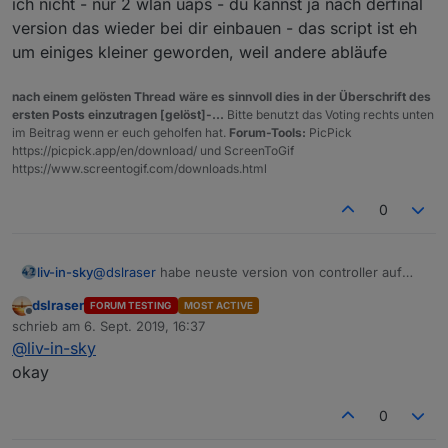
ich nicht - nur 2 wlan uaps - du kannst ja nach derfinal
version das wieder bei dir einbauen - das script ist eh
um einiges kleiner geworden, weil andere abläufe
nach einem gelösten Thread wäre es sinnvoll dies in der Überschrift des
ersten Posts einzutragen [gelöst]-...
Bitte benutzt das Voting rechts unten
im Beitrag wenn er euch geholfen hat.
Forum-Tools:
PicPick
https://picpick.app/en/download/ und ScreenToGif
https://www.screentogif.com/downloads.html
0
liv-in-sky
@
dslraser
habe neuste version von controller auf
linuxserver - bei dir sind ja auch die lan geräte
dslraser
FORUM TESTING
MOST ACTIVE
sichtbar - diese info habe ich auch nicht , Cloud Key
Offline
schrieb am
6. Sept. 2019, 16:37
V2 habe ich nicht - nur 2 wlan uaps - du kannst ja
zuletzt editiert von
@
liv-in-sky
nach derfinal version das wieder bei dir einbauen -
das script ist eh um einiges kleiner geworden, weil
okay
andere abläufe
0