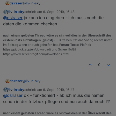
dslraser
@
liv-in-sky
also das hier:
liv-in-sky
schrieb am
6. Sept. 2019, 16:43
zuletzt editiert von
Offline
@
dslraser
ja kann ich eingeben - ich muss noch die
daten die kommen checken
nach einem gelösten Thread wäre es sinnvoll dies in der Überschrift des
ersten Posts einzutragen [gelöst]-...
Bitte benutzt das Voting rechts unten
im Beitrag wenn er euch geholfen hat.
Forum-Tools:
PicPick
https://picpick.app/en/download/ und ScreenToGif
https://www.screentogif.com/downloads.html
0
dslraser
@
liv-in-sky
also das hier:
liv-in-sky
schrieb am
6. Sept. 2019, 16:47
zuletzt editiert von
Offline
@
dslraser
ok - funktioniert - ab ich muss die namen
schon in der fritzbox pflegen und nun auch da noch ??
nach einem gelösten Thread wäre es sinnvoll dies in der Überschrift des