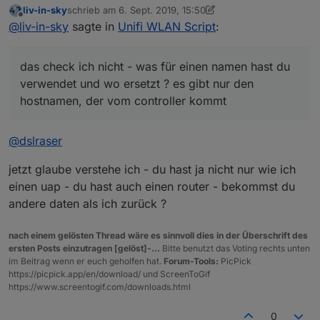
liv-in-sky
schrieb am
6. Sept. 2019, 15:50
zuletzt editiert von liv-in-sky
9. Juni 2019, 17:50
Offline
ich habe bei mir im Script mal alles auf
@
liv-in-sky
sagte in
Unifi WLAN Script
:
name
das check ich nicht - was für einen namen hast du
verwendet und wo ersetzt ? es gibt nur den
geändert, dann werden auch die DP dazu
das check ich nicht - was für einen namen hast du
hostnamen, der vom controller kommt
erstellt und mir werden die vergebenen Namen
verwendet und wo ersetzt ? es gibt nur den
angezeigt, gefällt mir sogar besser.
hostnamen, der vom controller kommt
@
dslraser
jetzt glaube verstehe ich - du hast ja nicht nur wie ich
einen uap - du hast auch einen router - bekommst du
andere daten als ich zurück ?
nach einem gelösten Thread wäre es sinnvoll dies in der Überschrift des
ersten Posts einzutragen [gelöst]-...
Bitte benutzt das Voting rechts unten
im Beitrag wenn er euch geholfen hat.
Forum-Tools:
PicPick
https://picpick.app/en/download/ und ScreenToGif
https://www.screentogif.com/downloads.html
0