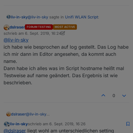
@
liv-in-sky
sagte in
Unifi WLAN Script
:
liv-in-sky
dslraser
FORUM TESTING
MOST ACTIVE
Offline
das check ich nicht - was für einen namen hast
schrieb am
6. Sept. 2019, 16:24
zuletzt editiert von dslraser
9. Juni 2019, 18:24
du verwendet und wo ersetzt ? es gibt nur den
@
liv-in-sky
@
dslraser
hostnamen, der vom controller kommt
ich habe wie besprochen auf log gestellt. Das Log habe
ich mir dann im Editor angesehen, da kommt auch
jetzt glaube verstehe ich - du hast ja nicht nur wie ich
name.
einen uap - du hast auch einen router - bekommst
du andere daten als ich zurück ?
Dann habe ich alles was im Script hostname heißt mal
Testweise auf name geändert. Das Ergebnis ist wie
beschrieben.
0
dslraser
@
liv-in-sky
ich habe wie besprochen auf log gestellt. Das Log
liv-in-sky
schrieb am
6. Sept. 2019, 16:26
habe ich mir dann im Editor angesehen, da kommt
zuletzt editiert von
Offline
@
dslraser
liegt wohl am unterschiedlichen setting
auch name.