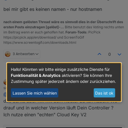
Dann habe ich alles was im Script hostname heißt mal
bei mir gibt es keinen namen - nur hostnamen
Testweise auf name geändert. Das Ergebnis ist wie
beschrieben.
nach einem gelösten Thread wäre es sinnvoll dies in der Überschrift des
ersten Posts einzutragen [gelöst]-...
Bitte benutzt das Voting rechts unten
im Beitrag wenn er euch geholfen hat.
Forum-Tools:
PicPick
https://picpick.app/en/download/ und ScreenToGif
https://www.screentogif.com/downloads.html
3 Antworten
0
Hallo! Könnten wir bitte einige zusätzliche Dienste für
@
dslraser
liegt wohl am unterschiedlichen setting
liv-in-sky
Funktionalität & Analytics
aktivieren? Sie können Ihre
Zustimmung später jederzeit ändern oder zurückziehen.
dslraser
FORUM TESTING
MOST ACTIVE
bei mir gibt es keinen namen - nur hostnamen
Offline
schrieb am
6. Sept. 2019, 16:32
zuletzt editiert von
Lassen Sie mich wählen
Das ist ok
@
liv-in-sky
das dürfte aber nix mit dem Router zu tun haben. Wo
drauf und in welcher Version läuft Dein Controller ?
Ich nutze einen "echten" Cloud Key V2