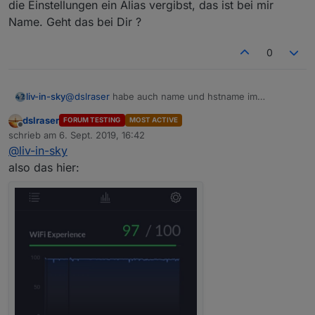
die Einstellungen ein Alias vergibst, das ist bei mir
Name. Geht das bei Dir ?
0
liv-in-sky
@
dslraser
habe auch name und hstname im
controller - sind aber identisch
dslraser
FORUM TESTING
MOST ACTIVE
Offline
schrieb am
6. Sept. 2019, 16:42
zuletzt editiert von
@
liv-in-sky
also das hier: