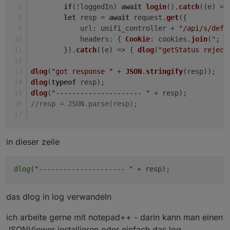
if
(!loggedIn) 
await
login
().
catch
(
(
e
) =>
let
 resp = 
await
 request.
get
({
url
: unifi_controller + 
"/api/s/defa
headers
: { 
Cookie
: cookies.
join
(
"; "
        }).
catch
(
(
e
) =>
 { 
dlog
(
"getStatus reject
dlog
(
"got response "
 + 
JSON
.
stringify
(resp));
dlog
(
typeof
 resp);
dlog
(
"--------------------- "
 + resp);
//resp = JSON.parse(resp);
in dieser zeile
dlog
das dlog in log verwandeln
ich arbeite gerne mit notepad++ - darin kann man einen
JSONViewer installieren oder einfach das log