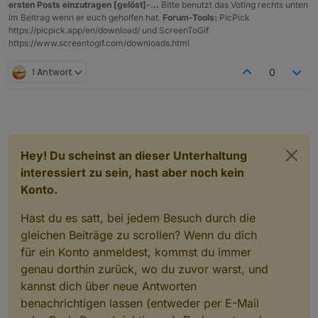
ersten Posts einzutragen [gelöst]-...
Bitte benutzt das Voting rechts unten
im Beitrag wenn er euch geholfen hat.
Forum-Tools:
PicPick
https://picpick.app/en/download/ und ScreenToGif
https://www.screentogif.com/downloads.html
1 Antwort
0
Hey! Du scheinst an dieser Unterhaltung
einen weiter unten, unter Netzwerk vergebe ich dann
interessiert zu sein, hast aber noch kein
auch eine IP
Konto.
Hast du es satt, bei jedem Besuch durch die
gleichen Beiträge zu scrollen? Wenn du dich
für ein Konto anmeldest, kommst du immer
genau dorthin zurück, wo du zuvor warst, und
kannst dich über neue Antworten
benachrichtigen lassen (entweder per E-Mail