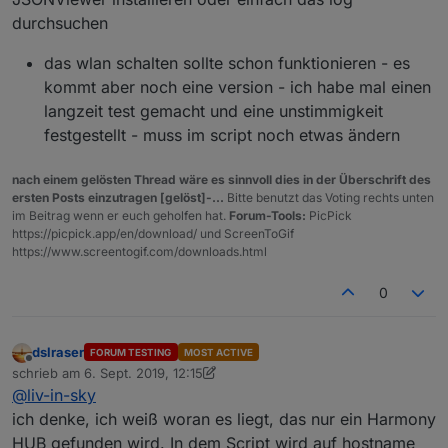
durchsuchen
das wlan schalten sollte schon funktionieren - es
kommt aber noch eine version - ich habe mal einen
langzeit test gemacht und eine unstimmigkeit
festgestellt - muss im script noch etwas ändern
nach einem gelösten Thread wäre es sinnvoll dies in der Überschrift des
ersten Posts einzutragen [gelöst]-...
Bitte benutzt das Voting rechts unten
im Beitrag wenn er euch geholfen hat.
Forum-Tools:
PicPick
https://picpick.app/en/download/ und ScreenToGif
https://www.screentogif.com/downloads.html
0
dslraser
FORUM TESTING
MOST ACTIVE
Offline
schrieb am
6. Sept. 2019, 12:15
zuletzt editiert von dslraser
9. Juni 2019, 14:15
@
liv-in-sky
ich denke, ich weiß woran es liegt, das nur ein Harmony
HUB gefunden wird. In dem Script wird auf hostname