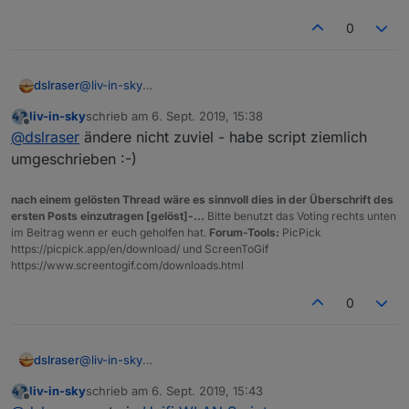
0
ich habe bei mir im Script mal alles auf
@
liv-in-sky
dslraser
geändert, dann werden auch die DP dazu erstellt und
ich denke, ich weiß woran es liegt, das nur ein
liv-in-sky
schrieb am
6. Sept. 2019, 15:38
mir werden die vergebenen Namen angezeigt, gefällt
Harmony HUB gefunden wird. In dem Script wird auf
zuletzt editiert von
Offline
@
dslraser
ändere nicht zuviel - habe script ziemlich
mir sogar besser.
hostname geschaut, die haben aber beide den
gleichen hostname
umgeschrieben :-)
nach einem gelösten Thread wäre es sinnvoll dies in der Überschrift des
ersten Posts einzutragen [gelöst]-...
Bitte benutzt das Voting rechts unten
im Beitrag wenn er euch geholfen hat.
Forum-Tools:
PicPick
https://picpick.app/en/download/ und ScreenToGif
https://www.screentogif.com/downloads.html
0
ich habe bei mir im Script mal alles auf
@
liv-in-sky
dslraser
geändert, dann werden auch die DP dazu erstellt und
ich denke, ich weiß woran es liegt, das nur ein
liv-in-sky
schrieb am
6. Sept. 2019, 15:43
mir werden die vergebenen Namen angezeigt, gefällt
Harmony HUB gefunden wird. In dem Script wird auf
zuletzt editiert von
Offline