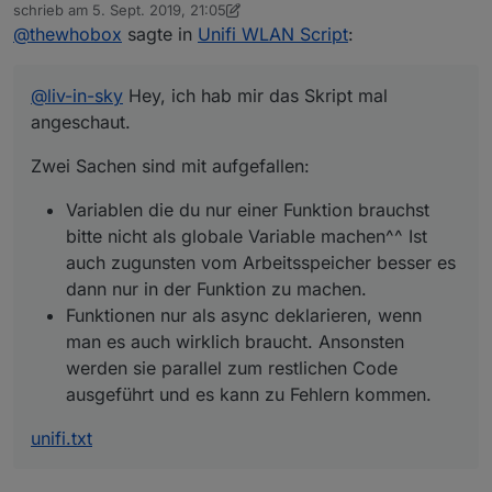
Offline
schrieb am
5. Sept. 2019, 21:05
zuletzt editiert von dslraser
9. Mai 2019, 23:20
@
thewhobox
sagte in
Unifi WLAN Script
:
Variablen die du nur einer Funktion brauchst
unifi.txt
bitte nicht als globale Variable machen^^ Ist
auch zugunsten vom Arbeitsspeicher besser
@
liv-in-sky
Hey, ich hab mir das Skript mal
es dann nur in der Funktion zu machen.
Funktionen nur als async deklarieren, wenn
angeschaut.
man es auch wirklich braucht. Ansonsten
werden sie parallel zum restlichen Code
Zwei Sachen sind mit aufgefallen:
ausgeführt und es kann zu Fehlern kommen.
Variablen die du nur einer Funktion brauchst
bitte nicht als globale Variable machen^^ Ist
auch zugunsten vom Arbeitsspeicher besser es
dann nur in der Funktion zu machen.
Funktionen nur als async deklarieren, wenn
man es auch wirklich braucht. Ansonsten
werden sie parallel zum restlichen Code
ausgeführt und es kann zu Fehlern kommen.
unifi.txt