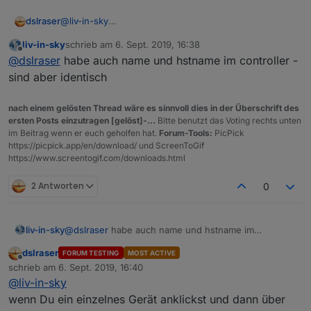
dslraser
@
liv-in-sky
okay
liv-in-sky
schrieb am
6. Sept. 2019, 16:38
zuletzt editiert von
Offline
@
dslraser
habe auch name und hstname im controller -
sind aber identisch
nach einem gelösten Thread wäre es sinnvoll dies in der Überschrift des
ersten Posts einzutragen [gelöst]-...
Bitte benutzt das Voting rechts unten
im Beitrag wenn er euch geholfen hat.
Forum-Tools:
PicPick
https://picpick.app/en/download/ und ScreenToGif
https://www.screentogif.com/downloads.html
2 Antworten
0
liv-in-sky
@
dslraser
habe auch name und hstname im
controller - sind aber identisch
dslraser
FORUM TESTING
MOST ACTIVE
Offline
schrieb am
6. Sept. 2019, 16:40
zuletzt editiert von
@
liv-in-sky
wenn Du ein einzelnes Gerät anklickst und dann über