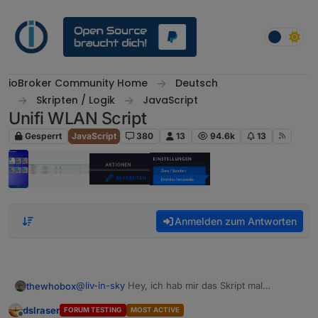
Weiter zum Inhalt
ioBroker Community Home
Deutsch
Skripten / Logik
JavaScript
Unifi WLAN Script
Gesperrt
JavaScript
380
13
94.6k
13
Anmelden zum Antworten
@
liv-in-sky
Hey, ich hab mir das Skript mal
thewhobox
angeschaut.
dslraser
FORUM TESTING
MOST ACTIVE
Zwei Sachen sind mit aufgefallen: