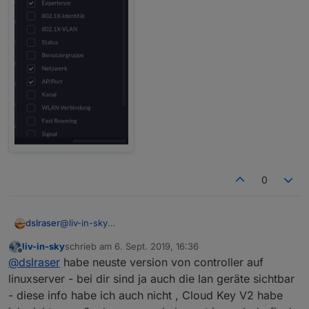
0
@
liv-in-sky
dslraser
das dürfte aber nix mit dem Router zu tun haben. Wo
liv-in-sky
schrieb am
6. Sept. 2019, 16:36
drauf und in welcher Version läuft Dein Controller ?
zuletzt editiert von
Offline
@
dslraser
habe neuste version von controller auf
Ich nutze einen "echten" Cloud Key V2
linuxserver - bei dir sind ja auch die lan geräte sichtbar
- diese info habe ich auch nicht , Cloud Key V2 habe