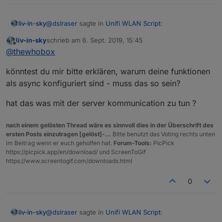
@
dslraser
sagte in
Unifi WLAN Script
:
liv-in-sky
liv-in-sky
schrieb am
6. Sept. 2019, 15:45
zuletzt editiert von
Offline
ich habe bei mir im Script mal alles auf
@
thewhobox
name
das check ich nicht - was für einen namen hast du
könntest du mir bitte erklären, warum deine funktionen
verwendet und wo ersetzt ? es gibt nur den
geändert, dann werden auch die DP dazu
als async konfiguriert sind - muss das so sein?
hostnamen, der vom controller kommt
erstellt und mir werden die vergebenen Namen
angezeigt, gefällt mir sogar besser.
hat das was mit der server kommunication zu tun ?
nach einem gelösten Thread wäre es sinnvoll dies in der Überschrift des
ersten Posts einzutragen [gelöst]-...
Bitte benutzt das Voting rechts unten
im Beitrag wenn er euch geholfen hat.
Forum-Tools:
PicPick
https://picpick.app/en/download/ und ScreenToGif
https://www.screentogif.com/downloads.html
0
@
dslraser
sagte in
Unifi WLAN Script
:
liv-in-sky