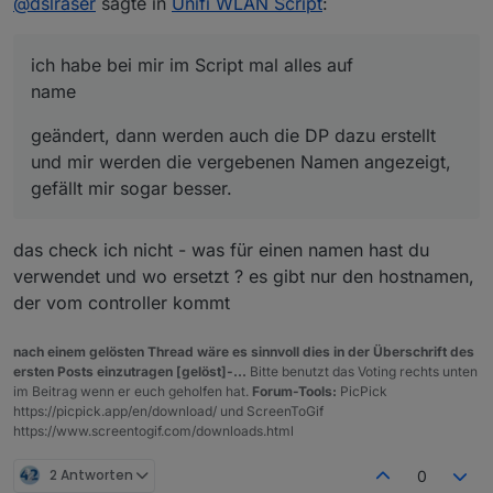
@
dslraser
sagte in
Unifi WLAN Script
:
mir sogar besser.
hostname geschaut, die haben aber beide den
gleichen hostname
ich habe bei mir im Script mal alles auf
name
geändert, dann werden auch die DP dazu erstellt
und mir werden die vergebenen Namen angezeigt,
gefällt mir sogar besser.
ich habe bei mir im Script mal alles auf
das check ich nicht - was für einen namen hast du
verwendet und wo ersetzt ? es gibt nur den hostnamen,
geändert, dann werden auch die DP dazu erstellt und
der vom controller kommt
mir werden die vergebenen Namen angezeigt, gefällt
mir sogar besser.
nach einem gelösten Thread wäre es sinnvoll dies in der Überschrift des
ersten Posts einzutragen [gelöst]-...
Bitte benutzt das Voting rechts unten
im Beitrag wenn er euch geholfen hat.
Forum-Tools:
PicPick
https://picpick.app/en/download/ und ScreenToGif
https://www.screentogif.com/downloads.html
2 Antworten
0