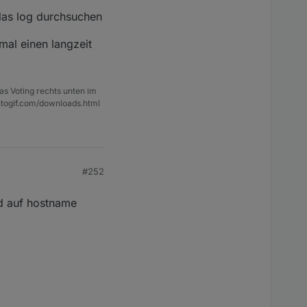
 das log durchsuchen
mal einen langzeit
as Voting rechts unten im
ntogif.com/downloads.html
#252
rd auf hostname