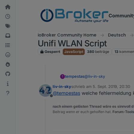
Weiter zum Inhalt
Communit
ioBroker Community Home
Deutsch
Unifi WLAN Script
Gesperrt
JavaScript
380
beiträge
13
komment
@
liv-in-sky
tempestas
T
liv-in-sky
schrieb am
5. Sept. 2019, 20:30
Danke dir. terminal neu sta
zuletzt editiert von
@
tempestas
welche fehlermeldung 
Bleibt die Frage, warum da
Offline
edit:
nach einem gelösten Thread wäre es sinnvoll di
ha, irgendwas ist passiert,
Beitrag wenn er euch geholfen hat.
Forum-Tools
javascript.0	2019-0
javascript.0	2019-0
schaue ich mir morgen an
javascript.0	2019-09