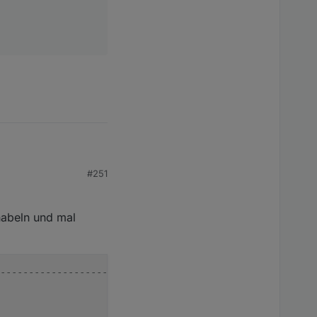
#251
nabeln und mal
--------------------------------