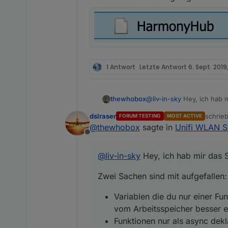
1 Antwort
Letzte Antwort
6. Sept. 2019
@
liv-in-sky
Hey, ich hab m
thewhobox
dslraser
schrie
FORUM TESTING
MOST ACTIVE
Zwei Sachen sind mit aufg
zuletzt
@
thewhobox
sagte in
Unifi WLAN S
Offline
Variablen die du nur
unifi.txt
Arbeitsspeicher bes
@
liv-in-sky
Hey, ich hab mir das 
Funktionen nur als 
restlichen Code aus
Zwei Sachen sind mit aufgefallen:
Variablen die du nur einer Fu
vom Arbeitsspeicher besser e
Funktionen nur als async dekl