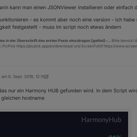
darin kann man einen JSONViewer installieren oder einfach
funktionieren - es kommt aber noch eine version - ich habe 
keit festgestellt - muss im script noch etwas ändern
es in der Überschrift des ersten Posts einzutragen [gelöst]-...
Bitte benutzt d
:
PicPick https://picpick.app/en/download/ und ScreenToGif https://www.scree
b am
6. Sept. 2019, 12:15
 editiert von dslraser
9. Juni 2019, 14:15
, das nur ein Harmony HUB gefunden wird. In dem Script wi
n gleichen hostname