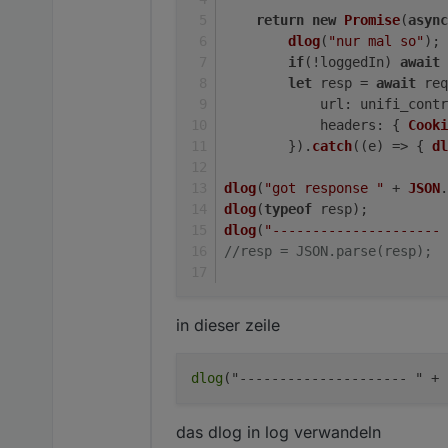
return
new
Promise
(
async
dlog
(
"nur mal so"
);
if
(!loggedIn) 
await
let
 resp = 
await
 req
url
: unifi_contr
headers
: { 
Cooki
        }).
catch
(
(
e
) =>
 { 
dl
dlog
(
"got response "
 + 
JSON
.
dlog
(
typeof
 resp);
dlog
(
"--------------------- 
//resp = JSON.parse(resp);
in dieser zeile
dlog
das dlog in log verwandeln