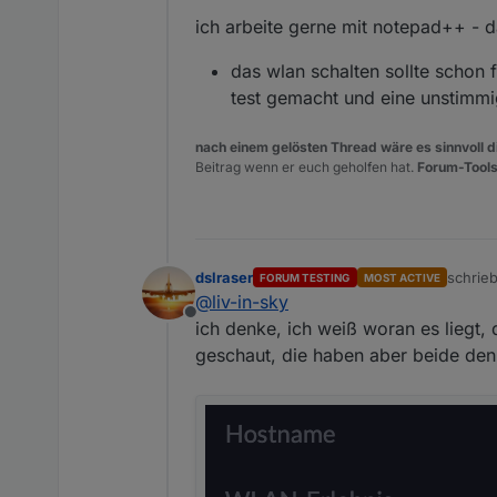
ich arbeite gerne mit notepad++ - 
das wlan schalten sollte schon 
test gemacht und eine unstimmig
nach einem gelösten Thread wäre es sinnvoll di
Beitrag wenn er euch geholfen hat.
Forum-Tools
dslraser
schrie
FORUM TESTING
MOST ACTIVE
zuletzt
@
liv-in-sky
Offline
ich denke, ich weiß woran es liegt
geschaut, die haben aber beide de