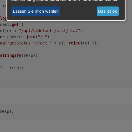
 (resolve, reject) => {
Lassen Sie mich wählen
Das ist ok
login
().
catch
(
(
e
) =>
reject
(e));
uest.
get
({
oller + 
"/api/s/default/stat/sta/"
,
e
: cookies.
join
(
"; "
) }
og
(
"getStatus reject "
 + e); 
reject
(e) });  
stringify
(resp));
"
 + resp);