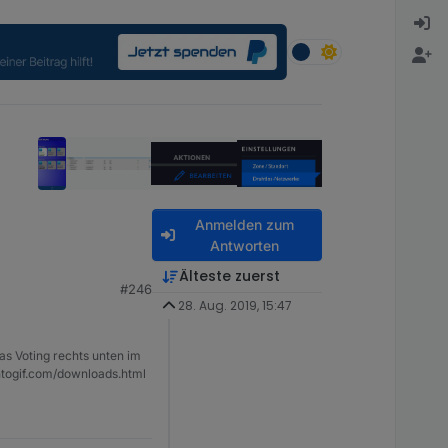
Anmelden zum
Antworten
Älteste zuerst
#246
28. Aug. 2019, 15:47
as Voting rechts unten im
ntogif.com/downloads.html
133:20)

N_Ein_aus:61:20

t/iobroker/node_modules/iobroker.javascript/lib/protect