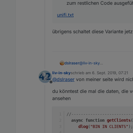
zum restlichen Code ausgefü
unifi.txt
übrigens schaltet diese Variante je
@
liv-in-sky
dslraser
@
thewhobox
liv-in-sky
schrieb am
6. Sept. 2019, 07:21
bei mir gibt es zwei Harmon
zuletzt editiert von
@
dslraser
von meiner seite wird nich
Offline
du könntest die mal die daten, die 
ansehen
aber es wir in den DP nur ein
es wird nur dieser angelegt
//--------------------------
async
function
getClients
(
dlog
(
"BIN IN CLIENTS"
);