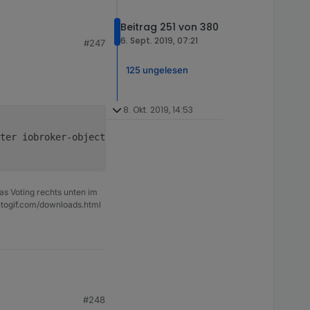
35)

Beitrag 251 von 380
:3)

directory, open '/opt/iobroker/iobroker-data/files/iqon
6. Sept. 2019, 07:21
#247
125 ungelesen
8. Okt. 2019, 14:53
133:20)

ter iobroker-objects 
"von hand"
 löschen
N_Ein_aus:61:20

t/iobroker/node_modules/iobroker.javascript/lib/protect
35)

:3)

as Voting rechts unten im
directory, open '/opt/iobroker/iobroker-data/files/iqon
ntogif.com/downloads.html
#248