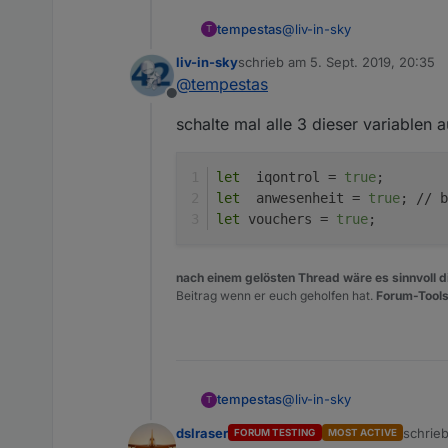
javascript.0	2019-0
@
liv-in-sky
tempestas
T
javascript.0	2019-0
javascript.0	2019-09
liv-in-sky
schrieb am
5. Sept. 2019, 20:35
Danke dir. terminal neu sta
zuletzt editiert von
javascript.0	2019-0
@
tempestas
Bleibt die Frage, warum da
javascript.0	2019-0
Offline
edit:
schalte mal alle 3 dieser variablen au
ha, irgendwas ist passiert,
let
  iqontrol = 
true
;
javascript.0	2019-0
let
  anwesenheit = 
true
; // b
javascript.0	2019-0
schaue ich mir morgen an
let
 vouchers = 
true
;
javascript.0	2019-09
javascript.0	2019-0
javascript.0	2019-0
nach einem gelösten Thread wäre es sinnvoll di
javascript.0	2019-09
Beitrag wenn er euch geholfen hat.
Forum-Tools
javascript.0	2019-0
javascript.0	2019-0
@
liv-in-sky
tempestas
T
dslraser
schrie
FORUM TESTING
MOST ACTIVE
Danke dir. terminal neu sta
zuletzt