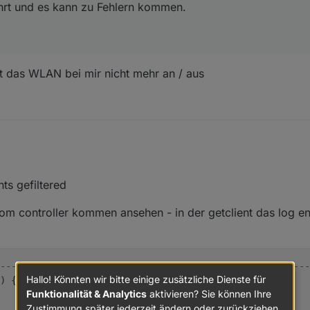
hrt und es kann zu Fehlern kommen.
tzt das WLAN bei mir nicht mehr an / aus
y HUB
ts gefiltered
vom controller kommen ansehen - in der getclient das log e
er angelegt, wird einer irgendwie als doppelt weg gefiltert ?
---------------GETCLIENTS-------------------------------
Hallo! Könnten wir bitte einige zusätzliche Dienste für
) {
Funktionalität & Analytics
aktivieren? Sie können Ihre
Zustimmung später jederzeit ändern oder zurückziehen.