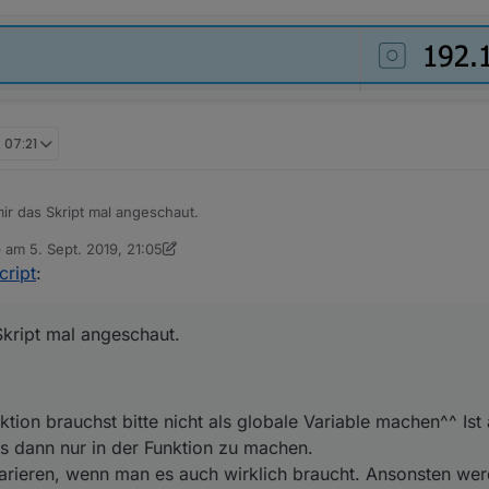
, 07:21
ir das Skript mal angeschaut.
b am
5. Sept. 2019, 21:05
efallen:
 editiert von dslraser
9. Mai 2019, 23:20
cript
:
 einer Funktion brauchst bitte nicht als globale Variable machen^^ Ist a
ser es dann nur in der Funktion zu machen.
Skript mal angeschaut.
async deklarieren, wenn man es auch wirklich braucht. Ansonsten werden
geführt und es kann zu Fehlern kommen.
nktion brauchst bitte nicht als globale Variable machen^^ Is
s dann nur in der Funktion zu machen.
arieren, wenn man es auch wirklich braucht. Ansonsten werd