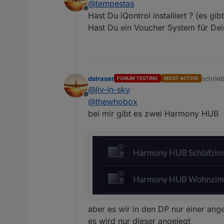
@
tempestas
Bleibt die Frage, warum da
Offline
edit:
Hast Du iQontrol installiert ? (es gi
Hast Du ein Voucher System für Dei
ha, irgendwas ist passiert,
javascript.0	2019-0
javascript.0	2019-0
schaue ich mir morgen an
javascript.0	2019-09
dslraser
schrie
FORUM TESTING
MOST ACTIVE
javascript.0	2019-0
zuletzt
@
liv-in-sky
javascript.0	2019-0
Offline
@
thewhobox
javascript.0	2019-09
javascript.0	2019-0
bei mir gibt es zwei Harmony HUB
javascript.0	2019-0
aber es wir in den DP nur einer ange
es wird nur dieser angelegt