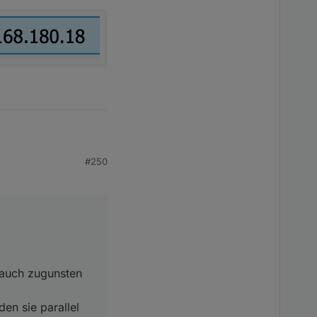
#250
uch zugunsten vom
 sie parallel zum
t auch zugunsten
en sie parallel