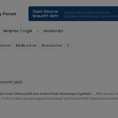
y Forum
Skripten / Logik
JavaScript
atoren
94.6k
aufrufe
13
beobachtet
rten hat gereicht nun zeigt er die richtige nodejs version an.
kommt jetzt
s Skript nicht mag
es in der Überschrift des ersten Posts einzutragen [gelöst]-...
Bitte benutzt d
 nur noch das hier als Fehler:
:
PicPick https://picpick.app/en/download/ und ScreenToGif https://www.scree
9-05 22:30:51.532	error	at Script.runInContext (vm.js:
9-05 22:30:51.531	error	at script.js.common.System.WLA
-05 22:30:51.531	error	at ProtectFs.writeFileSync (/op