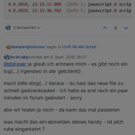
4.9
.2019
, 
21
:
15
:
17.089
[info ]
: 
javascript
.0
script
4.9
.2019
, 
21
:
15
:
36.702
[info ]
: 
javascript
.0
script
2 Antworten
0
@
dslraser
sagte in
Unifi WLAN Script
:
dslraser
liv-in-sky
schrieb am
4. Sept. 2019, 19:27
zuletzt editiert von
Offline
@
liv-in-sky
@
dslraser
ja glaub ich erinnere mich - es gibt noch ein
log(...) irgendwo in der getclient()
@
liv-in-sky
noch eine Info/Frage ?
Ich zitiere mich mal selbst...(kommt alle 20 Sekunden)
im Log taucht jetzt alle 20 Sekunden als bzw.
mach bitte dlog(...) daraus - du hast das neue file zu
unter info: eine meiner amazon Geräte auf,
4.9.2019, 21:15:17.089	[info ]: javascript.0 
schnell gedownloaded - ich habe es erst nach ein paar
warum bzw. wofür ist das ?
minuten im forum geändert - sorry
abe wir testen ja noch - da kann das mal passieren
was macht das ein-abmelden deines handy - ist jetzt
ruhe eingerkehrt ?