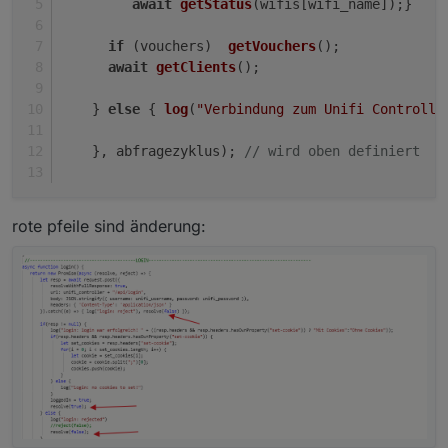
await
getStatus
(wifis[wifi_name]);}
if
 (vouchers)  
getVouchers
();
await
getClients
();
    } 
else
 { 
log
(
"Verbindung zum Unifi Controlle
    }, abfragezyklus); 
// wird oben definiert
rote pfeile sind änderung: