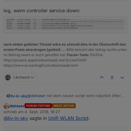
log, wenn controller service down:
nach einem gelösten Thread wäre es sinnvoll dies in der Überschrift des
ersten Posts einzutragen [gelöst]-...
Bitte benutzt das Voting rechts unten
im Beitrag wenn er euch geholfen hat.
Forum-Tools:
PicPick
https://picpick.app/en/download/ und ScreenToGif
https://www.screentogif.com/downloads.html
1 Antwort
0
@
dslraser
mit dem neuen script wird natürlich öfter
liv-in-sky
geprüft - wenn da das last-seen-by-uap durch das
dslraser
FORUM TESTING
MOST ACTIVE
handy verückt spielt - kommen natürlich maßig
mit android oder anderen geräten funktioniert es
Offline
schrieb am
4. Sept. 2019, 16:27
nachrichten
aber hoffentlich ???
zuletzt editiert von
@
liv-in-sky
sagte in
Unifi WLAN Script
:
das kann man auch nicht mehr mit einem
externen script abfangen