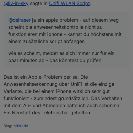
Offline
@
liv-in-sky
sagte in
Unifi WLAN Script
:
einem zusätzliche script abfangen
minuten ab - das könntest du prüfen
@
dslraser
ja ein apple problem - auf diesem weg
scheint die anwesenheitskontrolle nicht zu
funktionieren mit iphone - kannst du höchstens mit
einem zusätzliche script abfangen
wie es scheint, meldet es sich immer nur für ein
paar minuten ab - das könntest du prüfen
Das ist ein Apple-Problem per se. Die
Anwesenheitserkennung über UniFi ist die einzige
Variante, die bei einem iPhone wirklich sehr gut
funktioniert - zumindest grundsätzlich. Das Verhalten
mit dem An- und Abmelden hatte ich auch schonmal.
Ein Neustart des Telefons hat geholfen.
Blog:
indibit.de