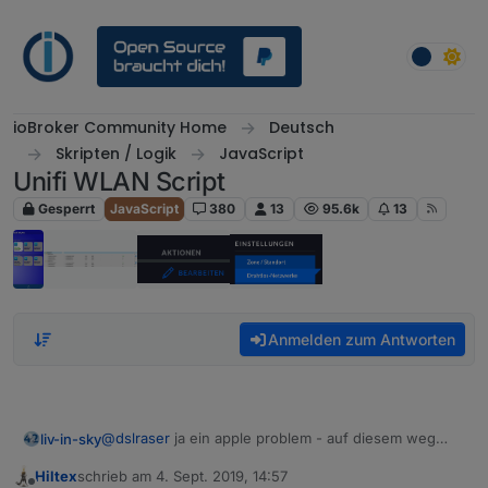
Weiter zum Inhalt
ioBroker Community Home
Deutsch
Skripten / Logik
JavaScript
Unifi WLAN Script
Gesperrt
JavaScript
380
13
95.6k
13
Anmelden zum Antworten
@
dslraser
ja ein apple problem - auf diesem weg
liv-in-sky
scheint die anwesenheitskontrolle nicht zu
Hiltex
schrieb am
4. Sept. 2019, 14:57
funktionieren mit iphone - kannst du höchstens mit
wie es scheint, meldet es sich immer nur für ein paar
zuletzt editiert von