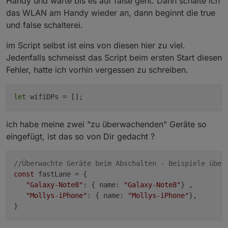
Handy und warte bis es auf false geht. Dann schalte ich
das WLAN am Handy wieder an, dann beginnt die true
und false schalterei.
im Script selbst ist eins von diesen hier zu viel.
Jedenfalls schmeisst das Script beim ersten Start diesen
Fehler, hatte ich vorhin vergessen zu schreiben.
let
wifiDPs = [];
ich habe meine zwei "zu überwachenden" Geräte so
eingefügt, ist das so von Dir gedacht ?
//Überwachte Geräte beim Abschalten - Beispiele über
const
 fastLane = {

"Galaxy-Note8"
: { name: 
"Galaxy-Note8"
} ,

"Mollys-iPhone"
: { name: 
"Mollys-iPhone"
},
