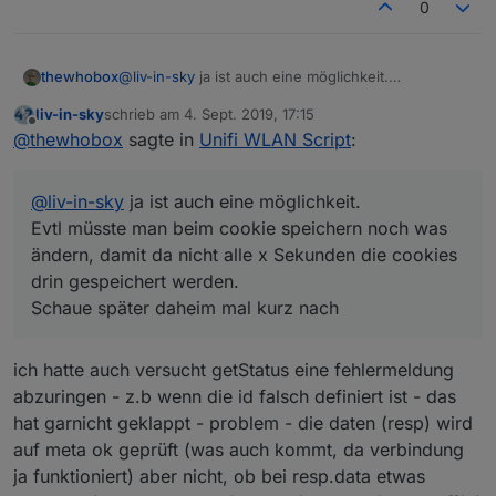
0
    }, abfragezyklus); // wird oben definiert
thewhobox
@
liv-in-sky
ja ist auch eine möglichkeit.
Evtl müsste man beim cookie speichern noch was
liv-in-sky
schrieb am
4. Sept. 2019, 17:15
ändern, damit da nicht alle x Sekunden die cookies
zuletzt editiert von
Offline
@
thewhobox
sagte in
Unifi WLAN Script
:
drin gespeichert werden.
Schaue später daheim mal kurz nach
@
liv-in-sky
ja ist auch eine möglichkeit.
Evtl müsste man beim cookie speichern noch was
ändern, damit da nicht alle x Sekunden die cookies
drin gespeichert werden.
Schaue später daheim mal kurz nach
ich hatte auch versucht getStatus eine fehlermeldung
abzuringen - z.b wenn die id falsch definiert ist - das
hat garnicht geklappt - problem - die daten (resp) wird
auf meta ok geprüft (was auch kommt, da verbindung
ja funktioniert) aber nicht, ob bei resp.data etwas