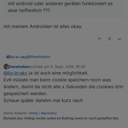
mit android oder anderen geräten funktioniert es
aber hoffentlich ???
mit meinem Androiden ist alles okay.
0
@
thewhobox
liv-in-sky
thewhobox
schrieb am
4. Sept. 2019, 16:29
habe das error problem so gelöst - ist das in ordnung
zuletzt editiert von
Offline
@
liv-in-sky
ja ist auch eine möglichkeit.
?? -sorry für meine unwissenheit
habe dazu die login() funktion geändert und den
setInterval(async () => {

Evtl müsste man beim cookie speichern noch was
gruppenaufruf
ändern, damit da nicht alle x Sekunden die cookies drin
rote pfeile sind änderung:
    if (await login()) {

gespeichert werden.
      for(let wifi_name in wifis) {

log, wenn controller service down:
Schaue später daheim mal kurz nach
         await getStatus(wifis[wifi_name]);}

      if (vouchers)  getVouchers();

Meine Adapter:
emby
|
discovery
      await getClients();

Benutzt das Voting rechts unten im Beitrag wenn er euch geholfen hat.
    } else { log("Verbindung zum Unifi Contr