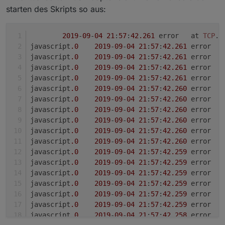
starten des Skripts so aus:
2019
-
09
-
04
21
:
57
:
42.261
	error	at 
TCP
.
o
javascript
.0
2019
-
09
-
04
21
:
57
:
42.261
	
dann beim gewünschten Netzwerk auf den Bleistift
klicken (bearbeiten)
javascript
.0
2019
-
09
-
04
21
:
57
:
42.261
javascript
.0
2019
-
09
-
04
21
:
57
:
42.261
	
javascript
.0
2019
-
09
-
04
21
:
57
:
42.261
javascript
.0
2019
-
09
-
04
21
:
57
:
42.260
	
javascript
.0
2019
-
09
-
04
21
:
57
:
42.260
	
javascript
.0
2019
-
09
-
04
21
:
57
:
42.260
	
javascript
.0
2019
-
09
-
04
21
:
57
:
42.260
	
Nun im Browser,in der Adressleiste, den Rest hinter
javascript
.0
2019
-
09
-
04
21
:
57
:
42.260
	
edit/ kopieren, das ist die id die benötigt wird im
javascript
.0
2019
-
09
-
04
21
:
57
:
42.260
Script, die restlichen Anmeldedaten sollten
javascript
.0
2019
-
09
-
04
21
:
57
:
42.259
	
selbsterklärend sein.
javascript
.0
2019
-
09
-
04
21
:
57
:
42.259
Ich habe jetzt diese Version vom Script zwei mal
javascript
.0
2019
-
09
-
04
21
:
57
:
42.259
	
laufen, einmal für mein "Haupt WLAN" und einmal für
javascript
.0
2019
-
09
-
04
21
:
57
:
42.259
	
mein "Gäste WLAN".
javascript
.0
2019
-
09
-
04
21
:
57
:
42.259
Diese Scripte nutze ich jetzt auch in iQontrol.
javascript
.0
2019
-
09
-
04
21
:
57
:
42.259
	
javascript
.0
2019
-
09
-
04
21
:
57
:
42.258
	