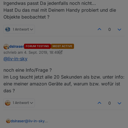
Irgendwas passt Da jedenfalls noch nicht...
Hast Du das mal mit Deinem Handy probiert und die
Objekte beobachtet ?
1 Antwort
0
dslraser
FORUM TESTING
MOST ACTIVE
Offline
schrieb am
4. Sept. 2019, 18:49
zuletzt editiert von dslraser
9. Apr. 2019, 20:52
@
liv-in-sky
noch eine Info/Frage ?
im Log taucht jetzt alle 20 Sekunden als bzw. unter info:
eine meiner amazon Geräte auf, warum bzw. wofür ist
das ?
1 Antwort
0
@
liv-in-sky
dslraser
so, noch mal Feedback !