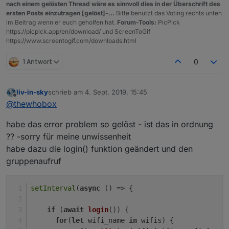
nach einem gelösten Thread wäre es sinnvoll dies in der Überschrift des
ersten Posts einzutragen [gelöst]-...
Bitte benutzt das Voting rechts unten
im Beitrag wenn er euch geholfen hat.
Forum-Tools:
PicPick
https://picpick.app/en/download/ und ScreenToGif
https://www.screentogif.com/downloads.html
1 Antwort
0
liv-in-sky
schrieb am
4. Sept. 2019, 15:45
zuletzt editiert von
Offline
@
thewhobox
habe das error problem so gelöst - ist das in ordnung
?? -sorry für meine unwissenheit
habe dazu die login() funktion geändert und den
gruppenaufruf
setInterval
(
async
 () => {
if
 (
await
login
()) {
for
(
let
 wifi_name 
in
 wifis) {