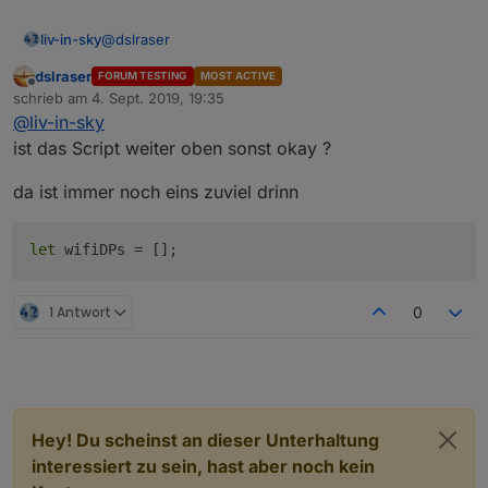
@
dslraser
liv-in-sky
dslraser
FORUM TESTING
MOST ACTIVE
ich werd auch einen neuen thread öffnen, wenn die
Offline
schrieb am
4. Sept. 2019, 19:35
fehlerbearbeitung besser ist - hab das nicht
zuletzt editiert von
@
liv-in-sky
überlesen
übrigens danke für's testen und für deine geduld -
meine bisherigen js scripts waren eher20-zeiler
ist das Script weiter oben sonst okay ?
da ist immer noch eins zuviel drinn
let
wifiDPs = [];
1 Antwort
0
Hey! Du scheinst an dieser Unterhaltung
interessiert zu sein, hast aber noch kein