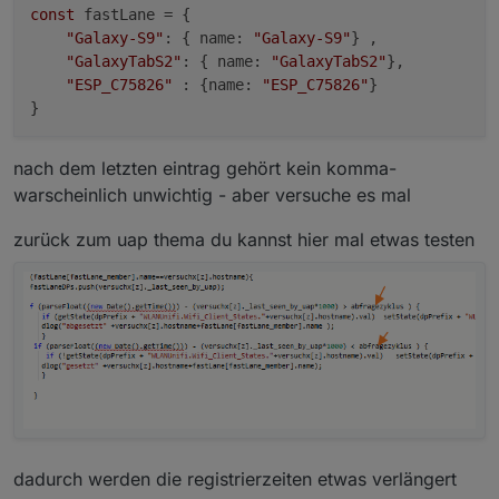
const
 fastLane = {

"Galaxy-S9"
: { name: 
"Galaxy-S9"
} ,

"GalaxyTabS2"
: { name: 
"GalaxyTabS2"
},

"ESP_C75826"
 : {name: 
"ESP_C75826"
}

nach dem letzten eintrag gehört kein komma-
warscheinlich unwichtig - aber versuche es mal
zurück zum uap thema du kannst hier mal etwas testen
dadurch werden die registrierzeiten etwas verlängert