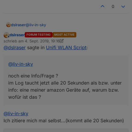
javascript.0	2019-09-04 21:57:42.255	erro
0
javascript.0	2019-09-04 21:57:42.255	erro
javascript.0	2019-09-04 21:57:42.255	erro
javascript.0	2019-09-04 21:57:42.255	err
javascript.0	2019-09-04 21:57:42.255	err
@
liv-in-sky
dslraser
javascript.0	2019-09-04 21:57:42.254	erro
dslraser
javascript.0	2019-09-04 21:57:42.254	erro
FORUM TESTING
MOST ACTIVE
noch eine Info/Frage ?
Offline
schrieb am
4. Sept. 2019, 19:16
im Log taucht jetzt alle 20 Sekunden als bzw. unter
zuletzt editiert von dslraser
9. Apr. 2019, 21:16
@
dslraser
sagte in
Unifi WLAN Script
:
info: eine meiner amazon Geräte auf, warum bzw.
wofür ist das ?
@
liv-in-sky
noch eine Info/Frage ?
im Log taucht jetzt alle 20 Sekunden als bzw. unter
info: eine meiner amazon Geräte auf, warum bzw.
wofür ist das ?
@
liv-in-sky
Ich zitiere mich mal selbst...(kommt alle 20 Sekunden)