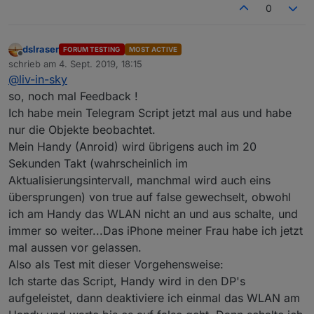
0
dslraser
FORUM TESTING
MOST ACTIVE
Offline
schrieb am
4. Sept. 2019, 18:15
zuletzt editiert von
@
liv-in-sky
so, noch mal Feedback !
Ich habe mein Telegram Script jetzt mal aus und habe
nur die Objekte beobachtet.
Mein Handy (Anroid) wird übrigens auch im 20
Sekunden Takt (wahrscheinlich im
Aktualisierungsintervall, manchmal wird auch eins
übersprungen) von true auf false gewechselt, obwohl
ich am Handy das WLAN nicht an und aus schalte, und
immer so weiter...Das iPhone meiner Frau habe ich jetzt
mal aussen vor gelassen.
Also als Test mit dieser Vorgehensweise:
Ich starte das Script, Handy wird in den DP's
aufgeleistet, dann deaktiviere ich einmal das WLAN am