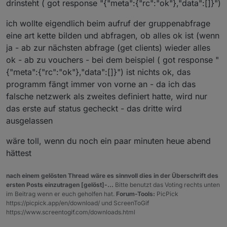
drinsteht ( got response "{"meta":{"rc":"ok"},"data":[]}")
ich wollte eigendlich beim aufruf der gruppenabfrage
eine art kette bilden und abfragen, ob alles ok ist (wenn
ja - ab zur nächsten abfrage (get clients) wieder alles
ok - ab zu vouchers - bei dem beispiel ( got response "
{"meta":{"rc":"ok"},"data":[]}") ist nichts ok, das
programm fängt immer von vorne an - da ich das
falsche netzwerk als zweites definiert hatte, wird nur
das erste auf status gecheckt - das dritte wird
ausgelassen
wäre toll, wenn du noch ein paar minuten heue abend
hättest
nach einem gelösten Thread wäre es sinnvoll dies in der Überschrift des
ersten Posts einzutragen [gelöst]-...
Bitte benutzt das Voting rechts unten
im Beitrag wenn er euch geholfen hat.
Forum-Tools:
PicPick
https://picpick.app/en/download/ und ScreenToGif
https://www.screentogif.com/downloads.html