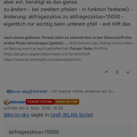
aber evt. beruhigt es das ganze.
zu ändern - bei zweitem pfeilen - in funktion fastlane() -
änderung: abfragezyklus zu abfragezyklus+15000 -
eigentlich nur wichtig beim unterem pfeil - evtl hilft das
nach einem gelösten Thread wäre es sinnvoll dies in der Überschrift des
ersten Posts einzutragen [gelöst]-...
Bitte benutzt das Voting rechts unten
im Beitrag wenn er euch geholfen hat.
Forum-Tools:
PicPick
https://picpick.app/en/download/ und ScreenToGif
https://www.screentogif.com/downloads.html
0
@
dslraser
- ich mache nichts anderes als zu
liv-in-sky
beobachten in den letzten tagen - ich hba edauernd
dslraser
FORUM TESTING
MOST ACTIVE
eine benachrichtigung durch alexa, wenn etwas
ich habe sehr kurze checkzeiten für das last seen-
Offline
schrieb am
4. Sept. 2019, 18:58
schaltet - beim start habe ich auch schon mal das
by-uap - eventuell ist da ein problem
zuletzt editiert von
@
liv-in-sky
sagte in
Unifi WLAN Script
:
umschalten gesehen - aber nur einmal anschliessend
doch bevor du das versuchst, lösche mal das komma
const fastLane = {

ist der status richtig - das liegt daran, das ein
nach mollys-iphone siehe:
    "Galaxy-S9": { name: "Galaxy-S9"} ,

nach dem letzten eintrag gehört kein komma-
disconnect erstmal durch ein nicht in der liste von
    "GalaxyTabS2": { name: "GalaxyTabS2"},

abfragezyklus+15000
warscheinlich unwichtig - aber versuche es mal
unifi geschaltet wird - das kan n ich nicht umgehen,
    "ESP_C75826" : {name: "ESP_C75826"}
