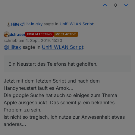
0
@
liv-in-sky
sagte in
Unifi WLAN Script
:
Hiltex
dslraser
FORUM TESTING
MOST ACTIVE
Offline
@
dslraser
ja ein apple problem - auf diesem weg
schrieb am
4. Sept. 2019, 15:20
zuletzt editiert von
scheint die anwesenheitskontrolle nicht zu
@
Hiltex
sagte in
Unifi WLAN Script
:
Das ist ein Apple-Problem per se. Die
funktionieren mit iphone - kannst du höchstens mit
Anwesenheitserkennung über UniFi ist die einzige
einem zusätzliche script abfangen
Variante, die bei einem iPhone wirklich sehr gut
Ein Neustart des Telefons hat geholfen.
funktioniert - zumindest grundsätzlich. Das Verhalten mit
wie es scheint, meldet es sich immer nur für ein
dem An- und Abmelden hatte ich auch schonmal. Ein
paar minuten ab - das könntest du prüfen
Neustart des Telefons hat geholfen.
Jetzt mit dem letzten Script und nach dem
Handyneustart läuft es Amok...
Die google Suche hat auch so einiges zum Thema
Apple ausgespuckt. Das scheint ja ein bekanntes
Problem zu sein.
Ist nicht so tragisch, ich nutze zur Anwesenheit etwas
anderes...