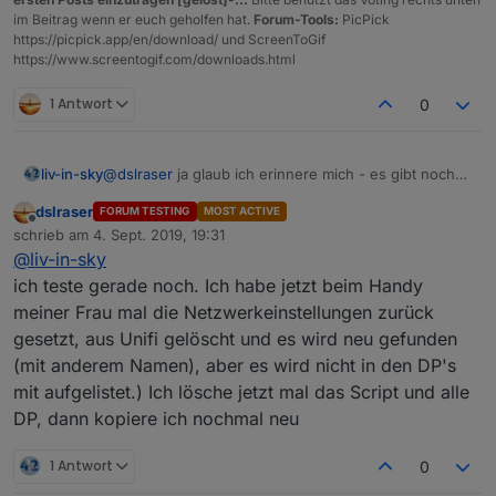
im Beitrag wenn er euch geholfen hat.
Forum-Tools:
PicPick
https://picpick.app/en/download/ und ScreenToGif
https://www.screentogif.com/downloads.html
1 Antwort
0
@
dslraser
ja glaub ich erinnere mich - es gibt noch
liv-in-sky
ein log(...) irgendwo in der getclient()
dslraser
FORUM TESTING
MOST ACTIVE
mach bitte dlog(...) daraus - du hast das neue file zu
Offline
schrieb am
4. Sept. 2019, 19:31
schnell gedownloaded - ich habe es erst nach ein
zuletzt editiert von
@
liv-in-sky
paar minuten im forum geändert - sorry
abe wir testen ja noch - da kann das mal passieren
ich teste gerade noch. Ich habe jetzt beim Handy
was macht das ein-abmelden deines handy - ist jetzt
meiner Frau mal die Netzwerkeinstellungen zurück
ruhe eingerkehrt ?
gesetzt, aus Unifi gelöscht und es wird neu gefunden
(mit anderem Namen), aber es wird nicht in den DP's
mit aufgelistet.) Ich lösche jetzt mal das Script und alle
DP, dann kopiere ich nochmal neu
1 Antwort
0