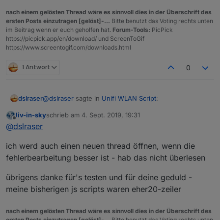
nach einem gelösten Thread wäre es sinnvoll dies in der Überschrift des
ersten Posts einzutragen [gelöst]-...
Bitte benutzt das Voting rechts unten
im Beitrag wenn er euch geholfen hat.
Forum-Tools:
PicPick
https://picpick.app/en/download/ und ScreenToGif
https://www.screentogif.com/downloads.html
1 Antwort
0
@
dslraser
sagte in
Unifi WLAN Script
:
dslraser
liv-in-sky
schrieb am
4. Sept. 2019, 19:31
zuletzt editiert von
Offline
@
liv-in-sky
@
dslraser
@
liv-in-sky
noch eine Info/Frage ?
ich werd auch einen neuen thread öffnen, wenn die
Ich zitiere mich mal selbst...(kommt alle 20 Sekunden)
im Log taucht jetzt alle 20 Sekunden als bzw.
fehlerbearbeitung besser ist - hab das nicht überlesen
unter info: eine meiner amazon Geräte auf,
4.9.2019, 21:15:17.089	[info ]: javascript.0 
warum bzw. wofür ist das ?
übrigens danke für's testen und für deine geduld -
meine bisherigen js scripts waren eher20-zeiler
nach einem gelösten Thread wäre es sinnvoll dies in der Überschrift des
ersten Posts einzutragen [gelöst]-...
Bitte benutzt das Voting rechts unten