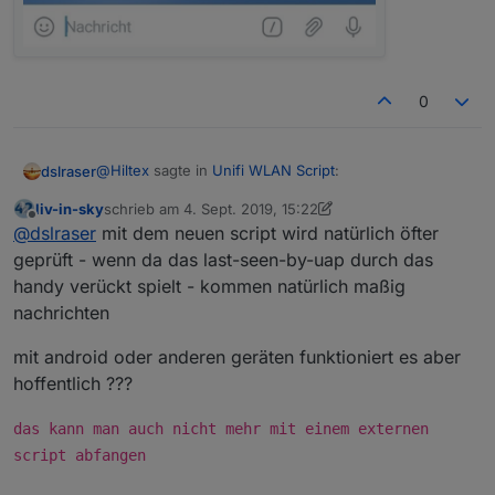
0
@
Hiltex
sagte in
Unifi WLAN Script
:
dslraser
liv-in-sky
schrieb am
4. Sept. 2019, 15:22
zuletzt editiert von liv-in-sky
9. Apr. 2019, 17:23
Offline
Ein Neustart des Telefons hat geholfen.
@
dslraser
mit dem neuen script wird natürlich öfter
geprüft - wenn da das last-seen-by-uap durch das
handy verückt spielt - kommen natürlich maßig
Jetzt mit dem letzten Script und nach dem
Handyneustart läuft es Amok...
nachrichten
Die google Suche hat auch so einiges zum Thema
Apple ausgespuckt. Das scheint ja ein bekanntes
mit android oder anderen geräten funktioniert es aber
Problem zu sein.
hoffentlich ???
Ist nicht so tragisch, ich nutze zur Anwesenheit etwas
anderes...
das kann man auch nicht mehr mit einem externen
script abfangen