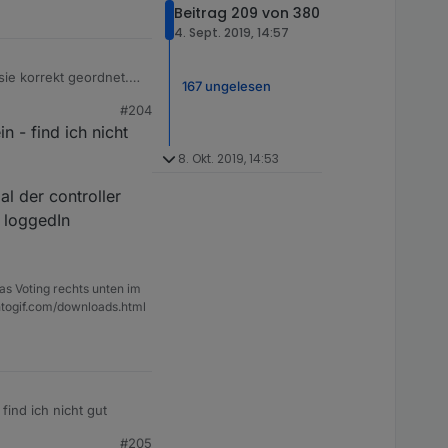
Beitrag 209 von 380
4. Sept. 2019, 14:57
e korrekt geordnet.
167 ungelesen
#204
 - find ich nicht
8. Okt. 2019, 14:53
al der controller
n loggedIn
as Voting rechts unten im
ntogif.com/downloads.html
enpunkten überein - find ich nicht gut
#205