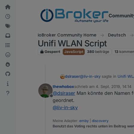
Weiter zum Inhalt
Communit
ioBroker Community Home
Deutsch
Unifi WLAN Script
Gesperrt
JavaScript
380
beiträge
13
komment
@
liv-in-sky
sagte in
Unifi WL
dslraser
thewhobox
schrieb am
4. Sept. 2019, 14:14
zuletzt editiert von
@
dslraser
Man könnte den Namen fü
sortierung im lowercase mo
Offline
geordnet.
@
liv-in-sky
Bei mir sind die amazon Gerä
Meine Adapter:
emby
|
discovery
Benutzt das Voting rechts unten im Beitrag wen