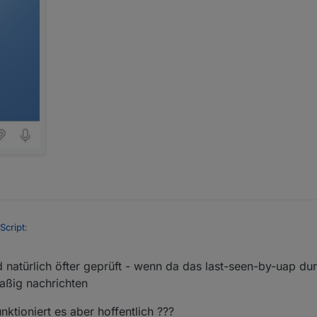
Script
:
r. 2019, 17:23
 natürlich öfter geprüft - wenn da das last-seen-by-uap du
 hat geholfen.
aßig nachrichten
 und nach dem Handyneustart läuft es Amok...
ktioniert es aber hoffentlich ???
o einiges zum Thema Apple ausgespuckt. Das scheint ja ein bekanntes 