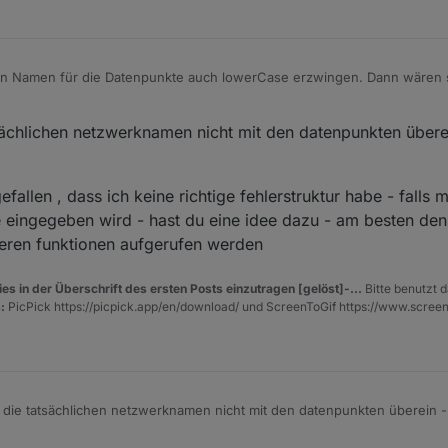
 Namen für die Datenpunkte auch lowerCase erzwingen. Dann wären si
r. 2019, 16:31
chlichen netzwerknamen nicht mit den datenpunkten überein
efallen , dass ich keine richtige fehlerstruktur habe - falls m
se eingegeben wird - hast du eine idee dazu - am besten de
eren funktionen aufgerufen werden
es in der Überschrift des ersten Posts einzutragen [gelöst]-...
Bitte benutzt d
:
PicPick https://picpick.app/en/download/ und ScreenToGif https://www.scree
dann stimmen die tatsächlichen netzwerknamen nicht mit den dat