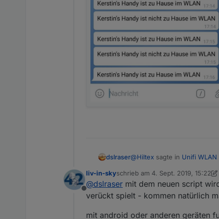
@
Hiltex
sagte in
Unifi WLAN 
dslraser
liv-in-sky
schrieb am
4. Sept. 2019, 15:22
zuletzt editiert von liv-in-sky
9. Ap
@
dslraser
mit dem neuen script wird
Ein Neustart des Telefons
Offline
verückt spielt - kommen natürlich m
Jetzt mit dem letzten Script
mit android oder anderen geräten fun
Die google Suche hat auch s