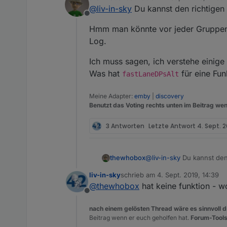
andere frage - mir ist ein- b
zuletzt editiert von
@
liv-in-sky
Du kannst den richtigen
oder die falsche adresse e
Offline
alle anderen funktionen au
Hmm man könnte vor jeder Gruppena
Log.
Ich muss sagen, ich verstehe einige 
Was hat
für eine Fun
fastLaneDPsAlt
Meine Adapter:
emby
|
discovery
Benutzt das Voting rechts unten im Beitrag wen
3 Antworten
Letzte Antwort
4. Sept. 2
@
liv-in-sky
Du kannst den
thewhobox
liv-in-sky
schrieb am
4. Sept. 2019, 14:39
Hmm man könnte vor jede
zuletzt editiert von
@
thewhobox
hat keine funktion - wo
Offline
Ich muss sagen, ich verst
Was hat
fastLaneDPsAl
nach einem gelösten Thread wäre es sinnvoll di
Beitrag wenn er euch geholfen hat.
Forum-Tools