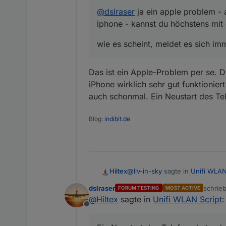
@
dslraser
ja ein apple problem - 
iphone - kannst du höchstens mit 
wie es scheint, meldet es sich im
Das ist ein Apple-Problem per se. D
iPhone wirklich sehr gut funktionie
auch schonmal. Ein Neustart des Tel
Blog:
indibit.de
@
liv-in-sky
sagte in
Unifi WLAN
Hiltex
dslraser
schrie
FORUM TESTING
MOST ACTIVE
zuletzt
@
Hiltex
sagte in
Unifi WLAN Script
:
@
dslraser
ja ein apple problem - auf diesem weg scheint die anwesenheitskontrolle nicht zu funktioniere
Offline
kannst du höchstens mit ein
Das ist ein Apple-Problem per 
wirklich sehr gut funktioniert
wie es scheint, meldet es si