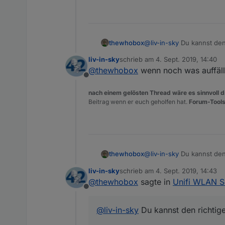
@
liv-in-sky
Du kannst den
thewhobox
liv-in-sky
schrieb am
4. Sept. 2019, 14:40
Hmm man könnte vor jede
zuletzt editiert von
@
thewhobox
wenn noch was auffällt 
Offline
Ich muss sagen, ich verst
Was hat
fastLaneDPsAl
nach einem gelösten Thread wäre es sinnvoll di
Beitrag wenn er euch geholfen hat.
Forum-Tools
@
liv-in-sky
Du kannst den
thewhobox
liv-in-sky
schrieb am
4. Sept. 2019, 14:43
Hmm man könnte vor jede
zuletzt editiert von
@
thewhobox
sagte in
Unifi WLAN S
Offline
Ich muss sagen, ich verst
Was hat
fastLaneDPsAl
@
liv-in-sky
Du kannst den richtig