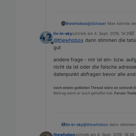
thewhobox
@
dslraser
Man könnte den
@
liv-in-sky
liv-in-sky
schrieb am
4. Sept. 2019, 14:31
zuletzt editiert von liv-in-sky
9. Ap
@
thewhobox
dann stimmen die tatsä
Offline
gut
andere frage - mir ist ein- bzw. aufg
nicht da ist oder die falsche adres
datenpunkt abfragen bevor alle and
nach einem gelösten Thread wäre es sinnvoll di
Beitrag wenn er euch geholfen hat.
Forum-Tools
@
thewhobox
liv-in-sky
thewhobox
schrieb am
4. Sept. 2019, 14:38