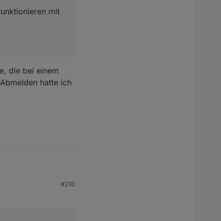
unktionieren mit
e, die bei einem
 Abmelden hatte ich
#210
bei einem iPhone
e ich auch schonmal.