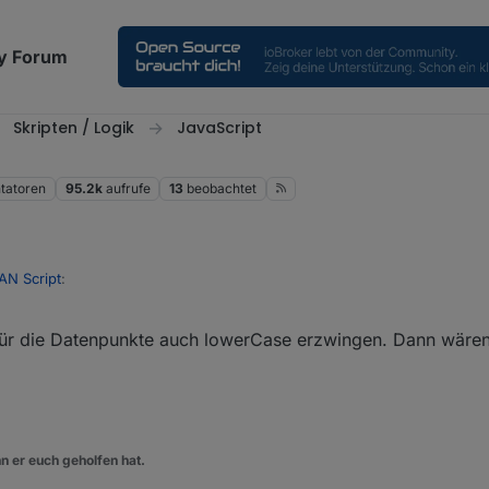
y Forum
Skripten / Logik
JavaScript
atoren
95.2k
aufrufe
13
beobachtet
AN Script
:
r die Datenpunkte auch lowerCase erzwingen. Dann wären 
dus ist integriert
te mitten drinn
n er euch geholfen hat.