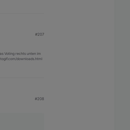
#207
 -> Meldung im Log.
as Voting rechts unten im
ntogif.com/downloads.html
#208
 -> Meldung im Log.