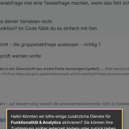
nabfrage mal eine Testabfrage machen, wenn das fehl sch
e deiner Variablen nicht.
unktion? Im Code füllst du es einfach mit 0en
nicht - die gruppenabfrage auslassen - richtig ?
eprüft werden sollte
es in der Überschrift des ersten Posts einzutragen [gelöst]-...
Bitte benutzt d
:
PicPick https://picpick.app/en/download/ und ScreenToGif https://www.scree
ieren mit iphone -
em zusätzliche script abfangen
ich immer nur für ein paar minuten ab - das könntest du prüfen
Hallo! Könnten wir bitte einige zusätzliche Dienste für
ipt
:
Funktionalität & Analytics
aktivieren? Sie können Ihre
Zustimmung später jederzeit ändern oder zurückziehen.