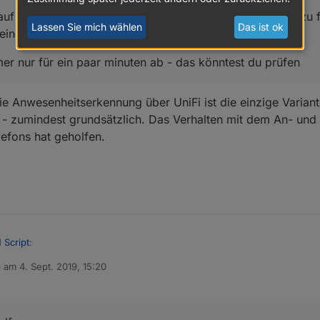
auf diesem weg scheint die anwesenheitskontrolle nicht zu f
Lassen Sie mich wählen
Das ist ok
einem zusätzliche script abfangen
mer nur für ein paar minuten ab - das könntest du prüfen
ie Anwesenheitserkennung über UniFi ist die einzige Variant
rt - zumindest grundsätzlich. Das Verhalten mit dem An- und
efons hat geholfen.
 Script
:
b am
4. Sept. 2019, 15:20
 editiert von
n mit iphone -
em zusätzliche script abfangen
se. Die Anwesenheitserkennung über UniFi ist die einzige Variante, die 
 - zumindest grundsätzlich. Das Verhalten mit dem An- und Abmelden hatt
ch immer nur für ein paar minuten ab - das könntest du prüfen