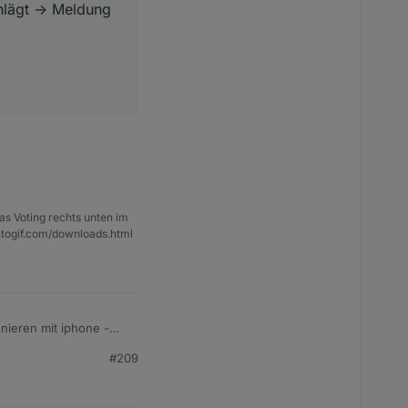
lägt -> Meldung
as Voting rechts unten im
ntogif.com/downloads.html
#209