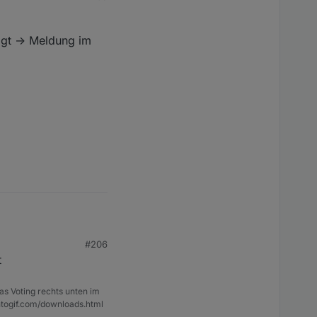
r controller nicht da ist
npunkt abfragen bevor
gt -> Meldung im
#206
 -> Meldung im Log.
t
as Voting rechts unten im
ntogif.com/downloads.html