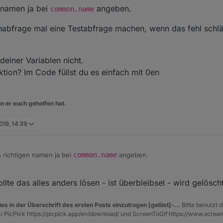
zw. aufgefallen , dass ich keine richtige fehlerstruktur habe - falls mal de
 namen ja bei
angeben.
common.name
ingegeben wird - hast du eine idee dazu - am besten den loggedIn date
fgerufen werden
bfrage mal eine Testabfrage machen, wenn das fehl schlä
deiner Variablen nicht.
ktion? Im Code füllst du es einfach mit 0en
n er euch geholfen hat.
019, 14:39
 richtigen namen ja bei
common.name
angeben.
r Gruppenabfrage mal eine Testabfrage machen, wenn das fehl schlägt
llte das alles anders lösen - ist überbleibsel - wird gelösch
ehe einige deiner Variablen nicht.
t
für eine Funktion? Im Code füllst du es einfach mit 0en
es in der Überschrift des ersten Posts einzutragen [gelöst]-...
Bitte benutzt d
:
PicPick https://picpick.app/en/download/ und ScreenToGif https://www.scree