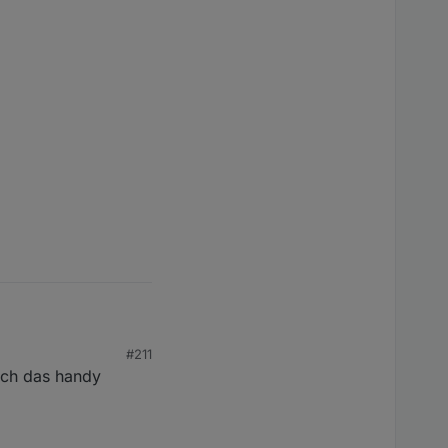
#211
rch das handy
Problem zu sein.