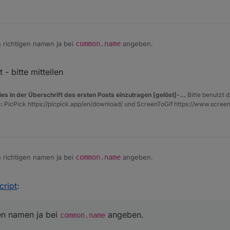
 richtigen namen ja bei
common.name
angeben.
r Gruppenabfrage mal eine Testabfrage machen, wenn das fehl schlägt
- bitte mitteilen
ehe einige deiner Variablen nicht.
t
für eine Funktion? Im Code füllst du es einfach mit 0en
es in der Überschrift des ersten Posts einzutragen [gelöst]-...
Bitte benutzt d
:
PicPick https://picpick.app/en/download/ und ScreenToGif https://www.scree
 richtigen namen ja bei
common.name
angeben.
r Gruppenabfrage mal eine Testabfrage machen, wenn das fehl schlägt
cript
:
ehe einige deiner Variablen nicht.
t
für eine Funktion? Im Code füllst du es einfach mit 0en
en namen ja bei
angeben.
common.name