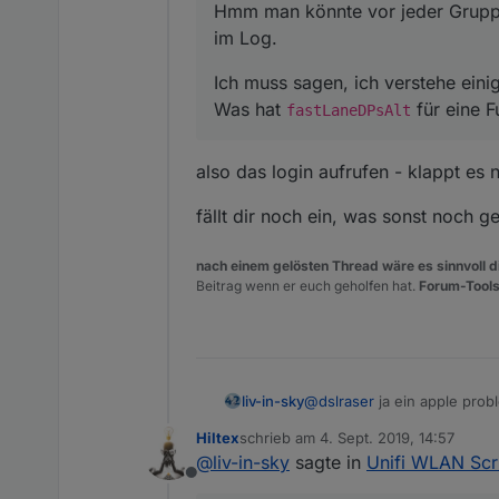
Hmm man könnte vor jeder Gruppe
im Log.
Ich muss sagen, ich verstehe einig
Was hat
für eine F
fastLaneDPsAlt
also das login aufrufen - klappt es 
fällt dir noch ein, was sonst noch g
nach einem gelösten Thread wäre es sinnvoll di
Beitrag wenn er euch geholfen hat.
Forum-Tools
@
dslraser
ja ein apple problem - auf diesem weg scheint die anwesenheitskontrolle nicht zu funktion
liv-in-sky
kannst du höchstens mit ein
Hiltex
schrieb am
4. Sept. 2019, 14:57
wie es scheint, meldet es s
zuletzt editiert von
@
liv-in-sky
sagte in
Unifi WLAN Scr
Offline