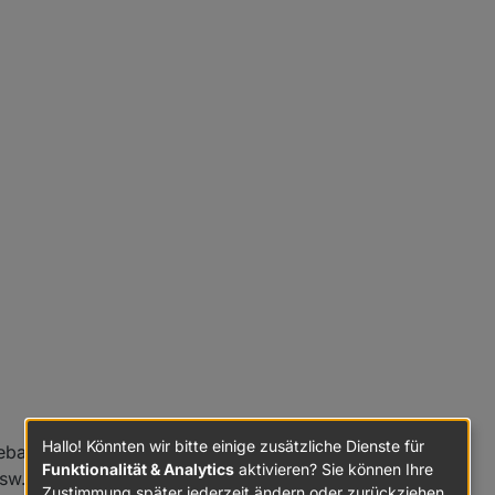
Hallo! Könnten wir bitte einige zusätzliche Dienste für
ebaut.
Funktionalität & Analytics
aktivieren? Sie können Ihre
sw.), der ein eigenes View in Widget ist
Zustimmung später jederzeit ändern oder zurückziehen.