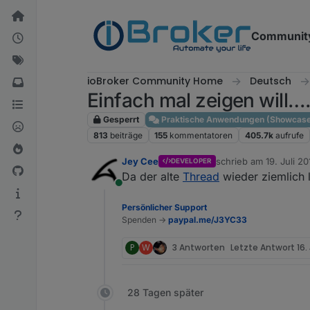
Weiter zum Inhalt
Communit
ioBroker Community Home
Deutsch
Einfach mal zeigen will….. 
Gesperrt
Praktische Anwendungen (Showcase
813
beiträge
155
kommentatoren
405.7k
aufrufe
Jey Cee
schrieb am
19. Juli 20
DEVELOPER
zuletzt editiert von
Da der alte
Thread
wieder ziemlich l
Online
Persönlicher Support
Spenden ->
paypal.me/J3YC33
P
W
3 Antworten
Letzte Antwort
16.
28 Tagen später