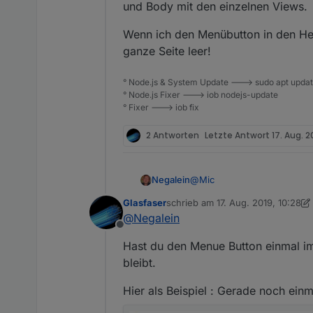
und Body mit den einzelnen Views.
Wenn ich den Menübutton in den Hea
ganze Seite leer!
° Node.js & System Update ---> sudo apt update,
° Node.js Fixer ---> iob nodejs-update
° Fixer ---> iob fix
2 Antworten
Letzte Antwort
17. Aug. 2
@
Mic
Negalein
Glasfaser
schrieb am
17. Aug. 2019, 10:28
Ich habe dein Script für die
zuletzt editiert von Glasfaser
@
Negalein
Offline
Das Script scheint mit dem B
Hast du den Menue Button einmal im
Aber mir wird das Menü nic
bleibt.
Anbei ein paar Screenshots 
Hier als Beispiel : Gerade noch einma