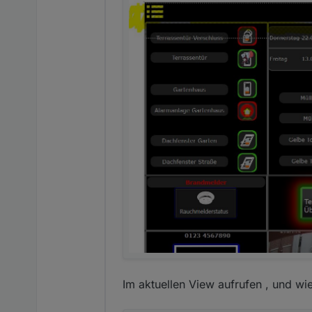
CSS
Spoiler
Im aktuellen View aufrufen , und wie
Script