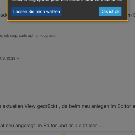
Lassen Sie mich wählen
Das ist ok
der packe und das View in Widget (für das Menü) in den B
 iob stop, sudo apt full-upgrade
019, 10:28
 Nav-Leiste aus
deinem Beitrag
heute versucht einzubinden.
utton zu funktionieren, da es true/false schaltet.
 aktuellen View gedrückt , da beim neu anlegen im Editor e
ht eingeblendet.
meiner Einstellungen.
l neu angelegt im Editor und er bleibt leer ...