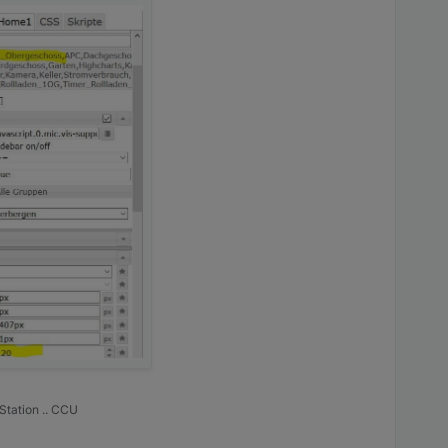
 bleibt die ganze
Station .. CCU