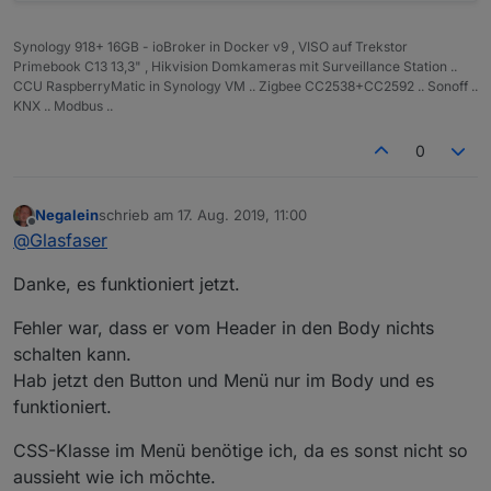
CSS
Synology 918+ 16GB - ioBroker in Docker v9 , VISO auf Trekstor
Primebook C13 13,3" , Hikvision Domkameras mit Surveillance Station ..
CCU RaspberryMatic in Synology VM .. Zigbee CC2538+CC2592 .. Sonoff ..
KNX .. Modbus ..
Spoiler
0
Script
Spoiler
Negalein
schrieb am
17. Aug. 2019, 11:00
zuletzt editiert von
Offline
@
Glasfaser
Dann ist mir nochwas aufgefallen.
Danke, es funktioniert jetzt.
Ich hab meine Seite in 2 Teilen aufgebaut.
Fehler war, dass er vom Header in den Body nichts
Header (mit Infos wie Datum, Uhr, usw.), der ein
eigenes View in Widget ist
Wenn ich den Menübutton in den Header packe und
schalten kann.
und Body mit den einzelnen Views.
das View in Widget (für das Menü) in den Body,
Hab jetzt den Button und Menü nur im Body und es
bleibt die ganze Seite leer!
funktioniert.
CSS-Klasse im Menü benötige ich, da es sonst nicht so
aussieht wie ich möchte.