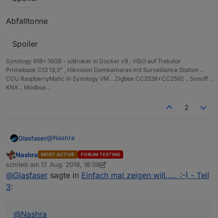
Hallo, wo bekommt man denn die tollen Mülltonen
Abfalltonne
Bilder und gibt es die auch für Bio und Papier?
Spoiler
Synology 918+ 16GB - ioBroker in Docker v9 , VISO auf Trekstor
Primebook C13 13,3" , Hikvision Domkameras mit Surveillance Station ..
CCU RaspberryMatic in Synology VM .. Zigbee CC2538+CC2592 .. Sonoff ..
KNX .. Modbus ..
2
@
Nashra
Glasfaser
Nashra
MOST ACTIVE
FORUM TESTING
Habe Sie von hier :
Link Text
Offline
schrieb am
17. Aug. 2019, 18:09
zuletzt editiert von Nashra
@
Glasfaser
sagte in
Einfach mal zeigen will….. :-) - Teil
Mülltonne gelb
3
:
Spoiler
@
Nashra