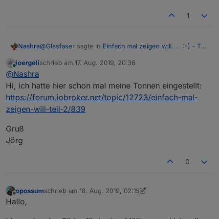
1
@
Glasfaser
sagte in
Einfach mal zeigen will….. :-) - Teil
Nashra
3
:
joergeli
schrieb am
17. Aug. 2019, 20:36
zuletzt editiert von
Online
@
Nashra
Hi, ich hatte hier schon mal meine Tonnen eingestellt:
https://forum.iobroker.net/topic/12723/einfach-mal-
zeigen-will-teil-2/839
Gruß
Jörg
Hallo, wo bekommt man denn die tollen Mülltonen
Bilder und gibt es die auch für Bio und Papier?
0
opossum
schrieb am
18. Aug. 2019, 02:15
zuletzt editiert von opossum
Offline
Hallo,