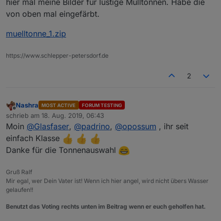
hier mal meine Bilder für lustige Mülltonnen. Habe die
von oben mal eingefärbt.
muelltonne_1.zip
https://www.schlepper-petersdorf.de
2
Nashra
MOST ACTIVE
FORUM TESTING
Offline
schrieb am
18. Aug. 2019, 06:43
zuletzt editiert von
Moin
@
Glasfaser
,
@
padrino
,
@
opossum
, ihr seit
einfach Klasse
Danke für die Tonnenauswahl
Gruß Ralf
Mir egal, wer Dein Vater ist! Wenn ich hier angel, wird nicht übers Wasser
gelaufen!!
Benutzt das Voting rechts unten im Beitrag wenn er euch geholfen hat.