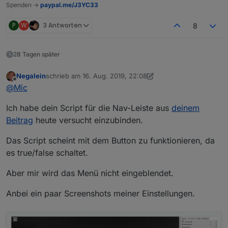
Spenden ->
paypal.me/J3YC33
P
W
3 Antworten
8
28 Tagen später
Negalein
schrieb am
16. Aug. 2019, 22:08
zuletzt editiert von Negalein
Offline
@
Mic
Ich habe dein Script für die Nav-Leiste aus
deinem
Beitrag
heute versucht einzubinden.
Das Script scheint mit dem Button zu funktionieren, da
es true/false schaltet.
Aber mir wird das Menü nicht eingeblendet.
Anbei ein paar Screenshots meiner Einstellungen.