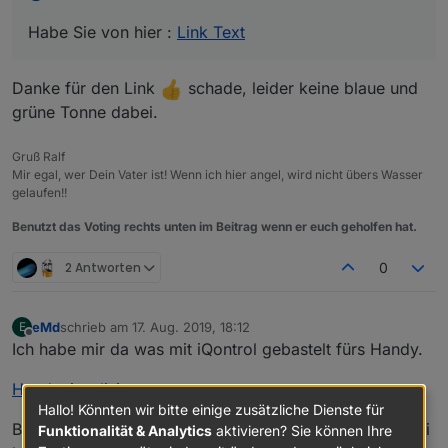
Abfalltonne
Habe Sie von hier :
Link Text
Spoiler
Danke für den Link
schade, leider keine blaue und
grüne Tonne dabei.
Gruß Ralf
Mir egal, wer Dein Vater ist! Wenn ich hier angel, wird nicht übers Wasser
gelaufen!!
Benutzt das Voting rechts unten im Beitrag wenn er euch geholfen hat.
2 Antworten
0
eMd
schrieb am
17. Aug. 2019, 18:12
E
zuletzt editiert von
Offline
Ich habe mir da was mit iQontrol gebastelt fürs Handy.
Handyvisualisierung
Hallo! Könnten wir bitte einige zusätzliche Dienste für
Bilder von icon8 und der Rest alles aus dem iobroker ui
Funktionalität & Analytics
aktivieren? Sie können Ihre