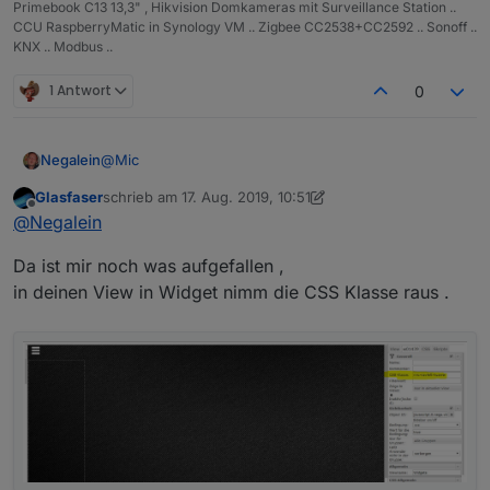
Primebook C13 13,3" , Hikvision Domkameras mit Surveillance Station ..
CCU RaspberryMatic in Synology VM .. Zigbee CC2538+CC2592 .. Sonoff ..
KNX .. Modbus ..
1 Antwort
0
@
Mic
Negalein
Glasfaser
schrieb am
17. Aug. 2019, 10:51
Ich habe dein Script für die Nav-Leiste aus
deinem
zuletzt editiert von Glasfaser
Offline
@
Negalein
Beitrag
heute versucht einzubinden.
Das Script scheint mit dem Button zu funktionieren,
Da ist mir noch was aufgefallen ,
da es true/false schaltet.
Aber mir wird das Menü nicht eingeblendet.
in deinen View in Widget nimm die CSS Klasse raus .
Anbei ein paar Screenshots meiner Einstellungen.