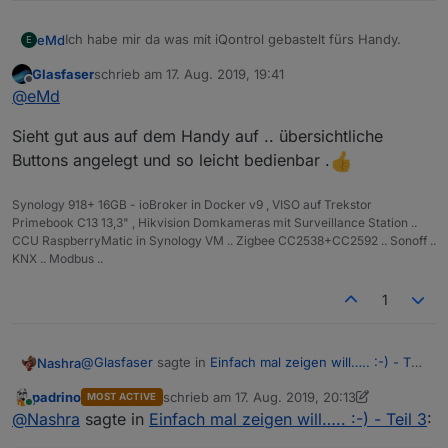
Ich habe mir da was mit iQontrol gebastelt fürs Handy.
eMd
E
Glasfaser
schrieb am
17. Aug. 2019, 19:41
Handyvisualisierung
zuletzt editiert von
Offline
@
eMd
Bilder von icon8 und der Rest alles aus dem iobroker ui
Sieht gut aus auf dem Handy auf .. übersichtliche
kit...
MfG
Buttons angelegt und so leicht bedienbar .
eMd
Synology 918+ 16GB - ioBroker in Docker v9 , VISO auf Trekstor
Primebook C13 13,3" , Hikvision Domkameras mit Surveillance Station ..
CCU RaspberryMatic in Synology VM .. Zigbee CC2538+CC2592 .. Sonoff ..
KNX .. Modbus ..
1
@
Glasfaser
sagte in
Einfach mal zeigen will….. :-) - Teil
Nashra
3
:
padrino
schrieb am
17. Aug. 2019, 20:13
MOST ACTIVE
zuletzt editiert von padrino
Online
@
Nashra
@
Nashra
sagte in
Einfach mal zeigen will….. :-) - Teil 3
: