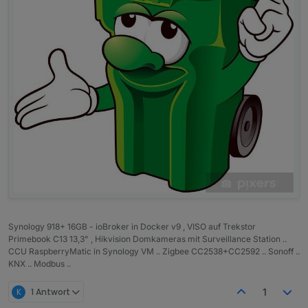
Synology 918+ 16GB - ioBroker in Docker v9 , VISO auf Trekstor
Primebook C13 13,3" , Hikvision Domkameras mit Surveillance Station ..
CCU RaspberryMatic in Synology VM .. Zigbee CC2538+CC2592 .. Sonoff ..
KNX .. Modbus ..
K
1 Antwort
1