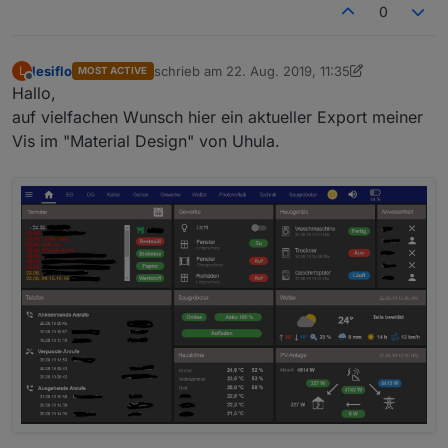
0
lesiflo
schrieb am
22. Aug. 2019, 11:35
L
MOST ACTIVE
zuletzt editiert von lesiflo
Offline
Hallo,
auf vielfachen Wunsch hier ein aktueller Export meiner
Vis im "Material Design" von Uhula.