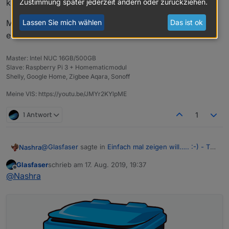
Zustimmung später jederzeit ändern oder zurückziehen.
kit...
Lassen Sie mich wählen
Das ist ok
MfG
eMd
Master: Intel NUC 16GB/500GB
Slave: Raspberry Pi 3 + Homematicmodul
Shelly, Google Home, Zigbee Aqara, Sonoff
Meine VIS: https://youtu.be/JMYr2KYlpME
1 Antwort
1
@
Glasfaser
sagte in
Einfach mal zeigen will….. :-) - Teil
Nashra
3
:
Glasfaser
schrieb am
17. Aug. 2019, 19:37
zuletzt editiert von
Offline
@
Nashra
@
Nashra
Habe Sie von hier :
Link Text
Danke für den Link
schade, leider keine blaue und
grüne Tonne dabei.