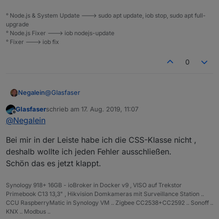
° Node.js & System Update ---> sudo apt update, iob stop, sudo apt full-
upgrade
° Node.js Fixer ---> iob nodejs-update
° Fixer ---> iob fix
0
@
Glasfaser
Negalein
Glasfaser
schrieb am
17. Aug. 2019, 11:07
Danke, es funktioniert jetzt.
zuletzt editiert von
Offline
@
Negalein
Fehler war, dass er vom Header in den Body nichts
Bei mir in der Leiste habe ich die CSS-Klasse nicht ,
schalten kann.
Hab jetzt den Button und Menü nur im Body und es
CSS-Klasse im Menü benötige ich, da es sonst nicht
deshalb wollte ich jeden Fehler ausschließen.
funktioniert.
so aussieht wie ich möchte.
Schön das es jetzt klappt.
Synology 918+ 16GB - ioBroker in Docker v9 , VISO auf Trekstor
Primebook C13 13,3" , Hikvision Domkameras mit Surveillance Station ..
CCU RaspberryMatic in Synology VM .. Zigbee CC2538+CC2592 .. Sonoff ..
KNX .. Modbus ..