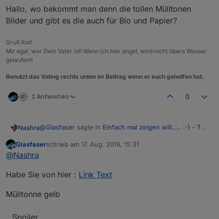
Hallo, wo bekommt man denn die tollen Mülltonen
Bilder und gibt es die auch für Bio und Papier?
Gruß Ralf
Mir egal, wer Dein Vater ist! Wenn ich hier angel, wird nicht übers Wasser
gelaufen!!
Benutzt das Voting rechts unten im Beitrag wenn er euch geholfen hat.
2 Antworten
0
@
Glasfaser
sagte in
Einfach mal zeigen will….. :-) - Teil
Nashra
3
:
Glasfaser
schrieb am
17. Aug. 2019, 15:31
zuletzt editiert von
Offline
@
Nashra
Habe Sie von hier :
Link Text
Mülltonne gelb
Spoiler