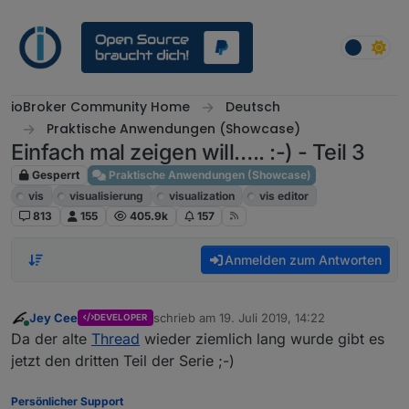
Weiter zum Inhalt
ioBroker Community Home
Deutsch
Praktische Anwendungen (Showcase)
Einfach mal zeigen will….. :-) - Teil 3
Gesperrt
Praktische Anwendungen (Showcase)
vis
visualisierung
visualization
vis editor
813
155
405.9k
157
Anmelden zum Antworten
Jey Cee
schrieb am
19. Juli 2019, 14:22
DEVELOPER
zuletzt editiert von
Online
Da der alte
Thread
wieder ziemlich lang wurde gibt es
jetzt den dritten Teil der Serie ;-)
Persönlicher Support