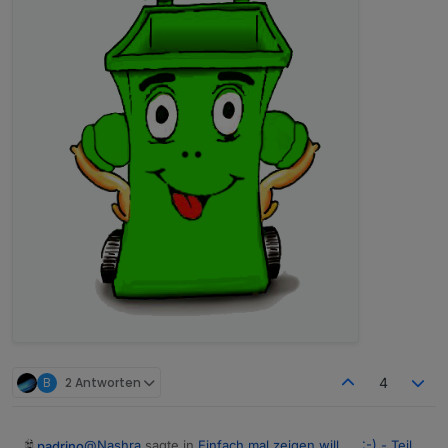
B
2 Antworten
4
@
Nashra
sagte in
Einfach mal zeigen will….. :-) - Teil
padrino