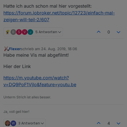
Hatte ich auch schon mal hier vorgestellt:
https://forum.iobroker.net/topic/12723/einfach-mal-
zeigen-will-teil-2/607
B
S
V
5 Antworten
0
Flexer
schrieb am
24. Aug. 2019, 18:06
zuletzt editiert von
Offline
Habe meine Vis mal abgefilmt!
Hier der Link
https://m.youtube.com/watch?
v=DQ9PoF1Vjlo&feature=youtu.be
Unterm Strich ist alles besser.
Ja, voll geil hier!
W
3 Antworten
4