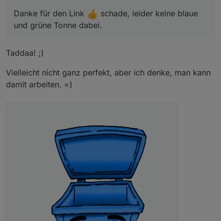
Habe Sie von hier :
Link Text
Danke für den Link
schade, leider keine blaue und
grüne Tonne dabei.
Danke für den Link
schade, leider keine blaue
und grüne Tonne dabei.
Taddaa! ;)
Vielleicht nicht ganz perfekt, aber ich denke, man kann
damit arbeiten. =)