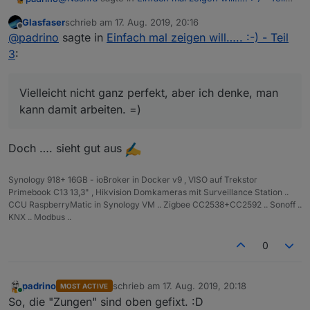
3
:
Glasfaser
schrieb am
17. Aug. 2019, 20:16
zuletzt editiert von
Offline
Danke für den Link
schade, leider keine
@
padrino
sagte in
Einfach mal zeigen will….. :-) - Teil
blaue und grüne Tonne dabei.
3
:
Taddaa! ;)
Vielleicht nicht ganz perfekt, aber ich denke, man kann
Vielleicht nicht ganz perfekt, aber ich denke, man
damit arbeiten. =)
kann damit arbeiten. =)
Doch …. sieht gut aus
Synology 918+ 16GB - ioBroker in Docker v9 , VISO auf Trekstor
Primebook C13 13,3" , Hikvision Domkameras mit Surveillance Station ..
CCU RaspberryMatic in Synology VM .. Zigbee CC2538+CC2592 .. Sonoff ..
KNX .. Modbus ..
0
padrino
schrieb am
17. Aug. 2019, 20:18
MOST ACTIVE
zuletzt editiert von
Online
So, die "Zungen" sind oben gefixt. :D