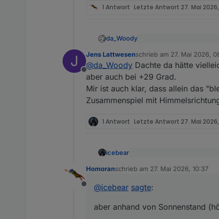
1 Antwort
Letzte Antwort
27. Mai 2026,
da_Woody
@
Jens-Lattwesen
sagte
Jens Lattwesen
schrieb am
27. Mai 2026, 0
J
zuletzt editiert von
mit welchem gerät willst du
wenn die Sonne blende
@
da_Woody
Dachte da hätte viellei
eventuell kann man da was
Offline
aber auch bei +29 Grad.
Mir ist auch klar, dass allein das "
Zusammenspiel mit Himmelsrichtung 
1 Antwort
Letzte Antwort
27. Mai 2026,
icebear
@
Jens-Lattwesen
sagte
:
Homoran
schrieb am
27. Mai 2026, 10:37
zuletzt editiert von
Kannst du meines Wissens höc
Moin, mal ne Frage, die ic
@
icebear
sagte
:
unbedingt über Auß- bzw. In
Offline
basteln...
Ist shuttercontrol in der 
So z.B. mit einem homematics
Unabhängig von der Außen
aber anhand von Sonnenstand (höh