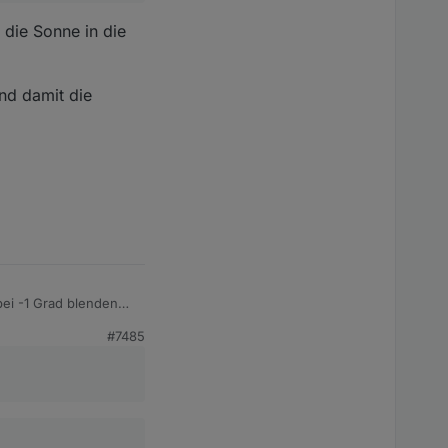
die Sonne in die
nd damit die
bei -1 Grad blenden
#7485
ar vorhanden,
he und Azimuth) mußt