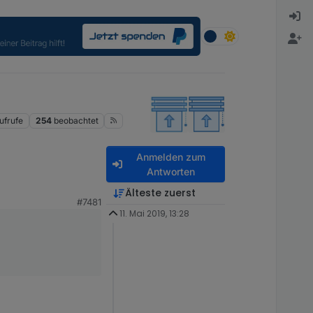
ufrufe
254
beobachtet
Anmelden zum
Antworten
Älteste zuerst
#7481
 wenn die Sonne
11. Mai 2019, 13:28