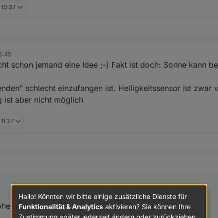
 10:37
:
8:45
 das feststellen?
t
cht schon jemand eine Idee ;-) Fakt ist doch: Sonne kann b
 mit
blenden" schlecht einzufangen ist. Helligkeitssensor ist zwar
ist aber nicht möglich
 11:27
hstens über einen Helligkeitssensor steuern. Du mußt die Sonnenschut
h mir so noch nicht erklären konnte.
nentemperatur steuern.
Lage, ganz einfach die Rolläden zu schließen bzw. runterzufahren, wenn 
 Lichtsensor
Hallo! Könnten wir bitte einige zusätzliche Dienste für
- oder Innentemperatur.
e und Azimuth) mußt du dir halt rausarbeiten
Funktionalität & Analytics
aktivieren? Sie können Ihre
Zustimmung später jederzeit ändern oder zurückziehen.