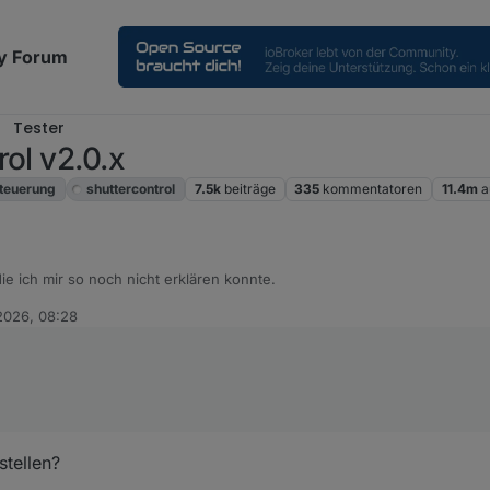
y Forum
Tester
ol v2.0.x
steuerung
shuttercontrol
7.5k
beiträge
335
kommentatoren
11.4m
a
ie ich mir so noch nicht erklären konnte.
2026, 08:28
 der Lage, ganz einfach die Rolläden zu schließen bzw. runterzufahren,
 von der Außen- oder Innentemperatur.
stellen?