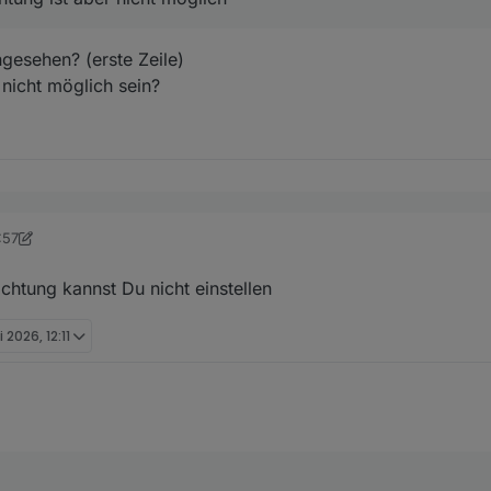
gesehen? (erste Zeile)
nicht möglich sein?
:57
attwesen
chtung kannst Du nicht einstellen
elsrichtung ist aber nicht möglich
 2026, 12:11
shot angesehen? (erste Zeile)
chtung nicht möglich sein?
 plus Himmelsrichtung kannst Du nicht einstellen