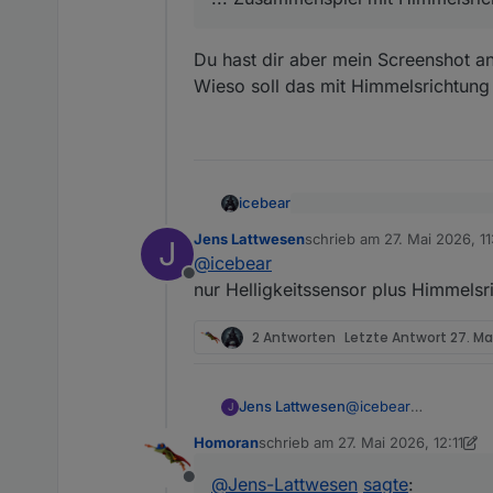
Du hast dir aber mein Screenshot an
Wieso soll das mit Himmelsrichtung 
icebear
@
Jens-Lattwesen
sagte
:
Jens Lattwesen
schrieb am
27. Mai 2026, 11
J
zuletzt editiert von Jens L
@
icebear
Offline
nur Helligkeitssensor plus Himmelsri
... Zusammenspiel mit Himm
2 Antworten
Letzte Antwort
27. Mai
Du hast dir aber mein Screen
Wieso soll das mit Himmelsri
Jens Lattwesen
@
icebear
J
nur Helligkeitssensor
Homoran
schrieb am
27. Mai 2026, 12:11
zuletzt editiert von Homoran
@
Jens-Lattwesen
sagte
:
Offline