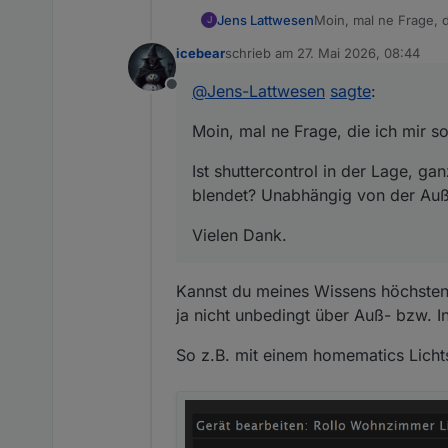
Moin, mal ne Frage, d
Jens Lattwesen
J
icebear
schrieb am
27. Mai 2026, 08:44
Ist shuttercontrol in
zuletzt editiert von
blendet? Unabhängig
@
Jens-Lattwesen
sagte
:
Offline
Vielen Dank.
Moin, mal ne Frage, die ich mir s
Ist shuttercontrol in der Lage, g
blendet? Unabhängig von der Auß
Vielen Dank.
Kannst du meines Wissens höchstens
ja nicht unbedingt über Auß- bzw. I
So z.B. mit einem homematics Licht