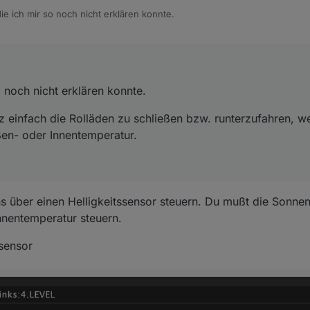
ie ich mir so noch nicht erklären konnte.
 der Lage, ganz einfach die Rolläden zu schließen bzw. runterzufahren,
 von der Außen- oder Innentemperatur.
o noch nicht erklären konnte.
anz einfach die Rolläden zu schließen bzw. runterzufahren, 
en- oder Innentemperatur.
 über einen Helligkeitssensor steuern. Du mußt die Sonnen
nnentemperatur steuern.
sensor