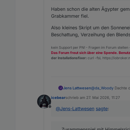
Vielen Dank.
Haben schon die alten Ägypter gema
Grabkammer fiel.
Also kleines Skript um den Sonnenei
Beschattung, Verzeihung den Blends
kein Support per PN! - Fragen im Forum stellen
Das Forum freut sich über eine Spende. Benut
der Installationsfixer:
curl -fsL https://iobroker.n
Jens Lattwesen
@
da_Woody
Dachte da
J
aber auch bei +29 Gr
icebear
schrieb am
27. Mai 2026, 11:27
Mir ist auch klar, da
zuletzt editiert von
Zusammenspiel mit Hi
@
Jens-Lattwesen
sagte
:
Der weiß natürlich auch nich
Offline
du dir halt rausarbeiten ob da
... Zusammenspiel mit Himmelsrich