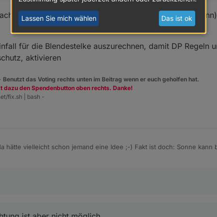
cht, so dass genau am Pharaos Geburtstag (und nur dann) 
Lassen Sie mich wählen
Das ist ok
nfall für die Blendestelke auszurechnen, damit DP Regeln u
chutz, aktivieren
 -
Benutzt das Voting rechts unten im Beitrag wenn er euch geholfen hat.
zt dazu den Spendenbutton oben rechts. Danke!
et/fix.sh | bash -
 hätte vielleicht schon jemand eine Idee ;-) Fakt ist doch: Sonne kann 
ad.
ss allein das "blenden" schlecht einzufangen ist. Helligkeitssensor ist zw
mmelsrichtung ist aber nicht möglich
t ob du geblendest wirst oder nicht, aber anhand von Sonnenstand (hö
s was bringt.
tung ist aber nicht möglich