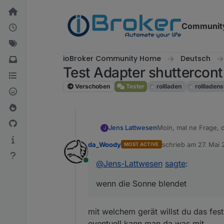
Weiter zum Inhalt
Communit
ioBroker Community Home
Deutsch
Test Adapter shuttercontr
Verschoben
Tester
rollladen
rollladen
Moin, mal ne Frage, d
Jens Lattwesen
J
da_Woody
schrieb am
27. Mai 
MOST ACTIVE
Ist shuttercontrol in
zuletzt editiert von
blendet? Unabhängig
@
Jens-Lattwesen
sagte
:
Online
Vielen Dank.
wenn die Sonne blendet
mit welchem gerät willst du das fest
eventuell kann man da was mit