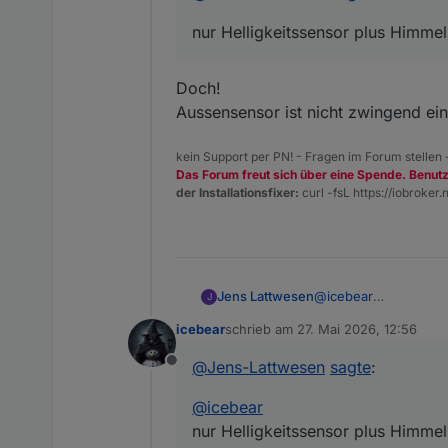
nur Helligkeitssensor plus Himmel
Doch!
Aussensensor ist nicht zwingend ei
kein Support per PN! - Fragen im Forum stellen
Das Forum freut sich über eine Spende. Benut
der Installationsfixer:
curl -fsL https://iobroker.n
Jens Lattwesen
@
icebear
J
nur Helligkeitssensor
icebear
schrieb am
27. Mai 2026, 12:56
zuletzt editiert von
@
Jens-Lattwesen
sagte
:
Offline
@
icebear
nur Helligkeitssensor plus Himmel