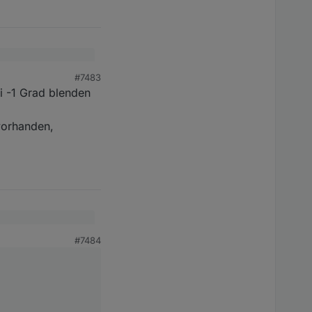
#7483
ei -1 Grad blenden
 vorhanden,
#7484
zeinstellung ja nicht
die Sonne blendet?