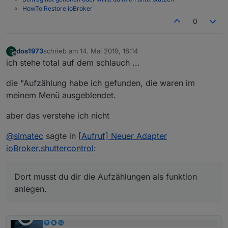
HowTo Restore ioBroker
0
dos1973
schrieb am
14. Mai 2019, 18:14
D
zuletzt editiert von
Offline
ich stehe total auf dem schlauch ...
die "Aufzählung habe ich gefunden, die waren im
meinem Menü ausgeblendet.
aber das verstehe ich nicht
@
simatec
sagte in
[Aufruf] Neuer Adapter
ioBroker.shuttercontrol
:
Dort musst du dir die Aufzählungen als funktion
anlegen.