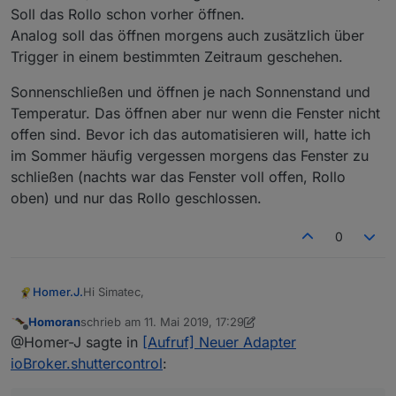
Soll das Rollo schon vorher öffnen.
Analog soll das öffnen morgens auch zusätzlich über
Trigger in einem bestimmten Zeitraum geschehen.
Sonnenschließen und öffnen je nach Sonnenstand und
Temperatur. Das öffnen aber nur wenn die Fenster nicht
offen sind. Bevor ich das automatisieren will, hatte ich
im Sommer häufig vergessen morgens das Fenster zu
schließen (nachts war das Fenster voll offen, Rollo
oben) und nur das Rollo geschlossen.
0
Hi Simatec,
Homer.J.
Homoran
schrieb am
11. Mai 2019, 17:29
könnte man vielleicht noch einen Datenpunkt mit
zuletzt editiert von Homoran
5. Nov. 2019, 19:31
Offline
@Homer-J sagte in
[Aufruf] Neuer Adapter
einem Lichtsensor hinzufügen ich fahre meine Rollos
bei kleiner 10 LUX zu und bei dem Sonnenschutz
Grüße Homer.J.
ioBroker.shuttercontrol
:
nutze ich einen Mittelwert der Helligkeit dieser wird
aus 8 Abfragen gebildet, es währe ganz gut wenn