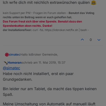
Ich wrfe dich mit reichlich extrawünschen quälen
ioBroker.shuttercontrol
Shuttercontrol ist ein Adapter zur automatischen
kein Support per PN! - Fragen im Forum stellen -
Benutzt das Voting
Steuerung von Rollläden und Markisen.
rechts unten im Beitrag wenn er euch geholfen hat.
Das Forum freut sich über eine Spende. Benutzt dazu den
Spendenbutton oben rechts. Danke!
der Installationsfixer:
curl -fsL https://iobroker.net/fix.sh | bash -
Changelog
0
Viel Spaß beim testen ...
Hallo IoBroker Gemeinde,
simatec
Homoran
schrieb am
11. Mai 2019, 15:37
da ich hier im Forum immer mal wieder gelesen habe,
zuletzt editiert von
Offline
@
simatec
dass es Fragen nach einer Lösung für die
automatische Rollladensteuerung gab, habe ich mich
Aktuell befindet sich der Adapter in der latest Repro
Habe noch nicht installiert, erst ein paar
mal bei gemacht und einen Adapter dafür
und kann ganz einfach über den Tab "Adapter" in
Grundgedanken.
geschrieben.
eurem iobroker installiert werden.
Die aktuelle Dokumentation findet ihr unter folgenden
An dieser Stelle ein riesengroßes Dankeschön an alle
Links:
Bin leider nur am Tablet, da macht das tippen keinen
Dev's für die Unterstützung bei einigen Fragen dazu.
Deutsche Beschreibung
Spaß.
English Description
Meine Umschaltung von Automatik auf manuell läuft