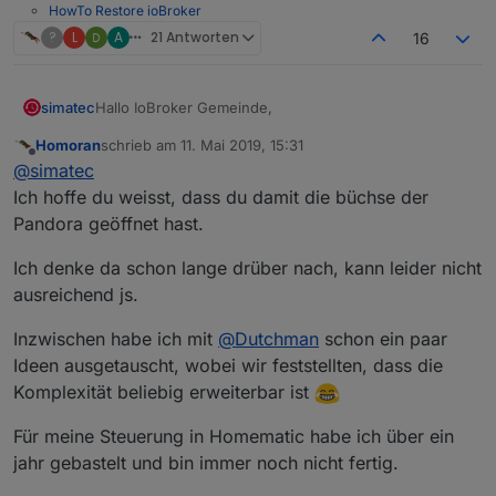
HowTo Restore ioBroker
?
L
A
21 Antworten
16
Hallo IoBroker Gemeinde,
simatec
Homoran
schrieb am
11. Mai 2019, 15:31
da ich hier im Forum immer mal wieder gelesen habe,
zuletzt editiert von
Offline
@
simatec
dass es Fragen nach einer Lösung für die
automatische Rollladensteuerung gab, habe ich mich
Aktuell befindet sich der Adapter in der latest Repro
Ich hoffe du weisst, dass du damit die büchse der
mal bei gemacht und einen Adapter dafür
und kann ganz einfach über den Tab "Adapter" in
Pandora geöffnet hast.
geschrieben.
eurem iobroker installiert werden.
Die aktuelle Dokumentation findet ihr unter folgenden
An dieser Stelle ein riesengroßes Dankeschön an alle
Links:
Ich denke da schon lange drüber nach, kann leider nicht
Dev's für die Unterstützung bei einigen Fragen dazu.
Deutsche Beschreibung
ausreichend js.
English Description
Inzwischen habe ich mit
@
Dutchman
schon ein paar
Ideen ausgetauscht, wobei wir feststellten, dass die
Hier der Link zum Github-Projekt:
https://github.com/simatec/ioBroker.shuttercontrol.git
Komplexität beliebig erweiterbar ist
Für meine Steuerung in Homematic habe ich über ein
jahr gebastelt und bin immer noch nicht fertig.