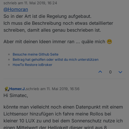
Offline
schrieb am
11. Mai 2019, 16:24
Spaß.
zuletzt editiert von
@
Homoran
Meine Umschaltung von Automatik auf manuell läuft
relativ simpel. Momentan noch hardcoded, gibt es
So in der Art ist die Regelung aufgebaut.
für verdunklung und Beschattung jeweils einen wert
Ich muss die Beschreibung noch etwas detaillierter
für oben und unten. Sollte zum nächsten
schreiben, damit alles genau beschrieben ist.
Schaltzeitpunkt der rollladen nicht an der erwarteten
Position stehen, weil er manuell verändert wurde,
Aber mit deinen Ideen immer ran ... quäle mich 😬
wird nicht gesteuert.
So brauche ich z.b. abends den rollladen im
Schlafzimmer oder Gästezimmer nur 1% zu
Besuche meine Github Seite
verstellen, dann geht er morgens nicht automatisch
Beitrag hat geholfen oder willst du mich unterstützen
hoch.
HowTo Restore ioBroker
0
Homer.J.
schrieb am
11. Mai 2019, 16:56
zuletzt editiert von
Offline
Hi Simatec,
könnte man vielleicht noch einen Datenpunkt mit einem
Lichtsensor hinzufügen ich fahre meine Rollos bei
kleiner 10 LUX zu und bei dem Sonnenschutz nutze ich
einen Mittelwert der Helligkeit dieser wird aus 8