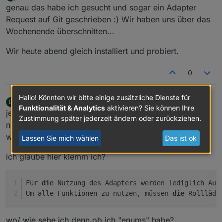
zuletzt editiert von
zuordnen, außerdem
offene Garten-, Balkontüren
Offline
genau das habe ich gesucht und sogar ein Adapter
Fernsehen/Heimkino (manuell verdunkelt, soll
himmelsrichtung (in Grad nord = Azimut)
Request auf Git geschrieben :) Wir haben uns über das
dann nicht zu beschattungsende hochfahren)
....
(beendung Beschattung wenn Sonne im Azimut
+80°)
Wochenende überschnitten...
wenn die Sonne abends von
....
Nachbarbebauung/Bäumen verdeckt wird, ggf.
Wir heute abend gleich installiert und probiert.
Auch die Elevation
checkbox Beschattung
0
Checkbox verdunklung
es soll auch Leute geben, die fahren die
rollläden bei regen automatisch runter, wenn
Hallo! Könnten wir bitte einige zusätzliche Dienste für
dos1973
schrieb am
14. Mai 2019, 17:32
D
das Fenster offen steht.
zuletzt editiert von dos1973
Funktionalität & Analytics
aktivieren? Sie können Ihre
Offline
jetzt habe ich den Adapter installiert... komme aber
der "Beschattungssensor" und die
Zustimmung später jederzeit ändern oder zurückziehen.
dazugehörigen Grenzwerte
nicht weiter.
vorhandene Markise (ist diese ausgefahren
wo wähle ich denn jetzt den Rolladen aus
Lassen Sie mich wählen
Das ist ok
setzt die Beschattung per rollladen aus
Raumtemperatursensor und Angabe der max.
ich glaube hier klemm ich?
Temp. Solange im Winter fie
Sonneneinstrahlung zur Heizungsunterstützung
genutzt wird spart das Geld
Für 
die
 Nutzung des Adapters werden lediglich Auf
Um alle Funktionen zu nutzen, müssen 
die
 Rollläde
wo/ wie sehe ich denn ob ich "enums" habe?