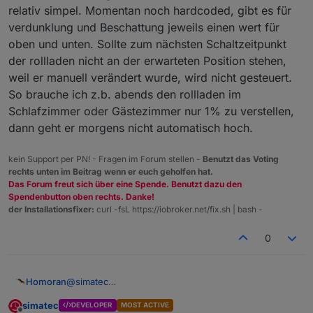
relativ simpel. Momentan noch hardcoded, gibt es für
Hier der Link zum Github-Projekt:
https://github.com/simatec/ioBroker.shuttercontrol.git
verdunklung und Beschattung jeweils einen wert für
oben und unten. Sollte zum nächsten Schaltzeitpunkt
der rollladen nicht an der erwarteten Position stehen,
weil er manuell verändert wurde, wird nicht gesteuert.
So brauche ich z.b. abends den rollladen im
ioBroker.shuttercontrol
Schlafzimmer oder Gästezimmer nur 1% zu verstellen,
Shuttercontrol ist ein Adapter zur automatischen
dann geht er morgens nicht automatisch hoch.
Steuerung von Rollläden und Markisen.
kein Support per PN! - Fragen im Forum stellen -
Benutzt das Voting
rechts unten im Beitrag wenn er euch geholfen hat.
Das Forum freut sich über eine Spende. Benutzt dazu den
Changelog
Spendenbutton oben rechts. Danke!
der Installationsfixer:
curl -fsL https://iobroker.net/fix.sh | bash -
0
Viel Spaß beim testen ...
@
simatec
Homoran
Habe noch nicht installiert, erst ein paar
simatec
DEVELOPER
MOST ACTIVE
Grundgedanken.
Bin leider nur am Tablet, da macht das tippen keinen