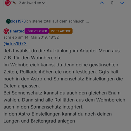
2 Antworten
0
ich stehe total auf dem schlauch ...
dos1973
D
simatec
DEVELOPER
MOST ACTIVE
die "Aufzählung habe ich gefunden, die waren im
Offline
schrieb am
14. Mai 2019, 18:32
meinem Menü ausgeblendet.
zuletzt editiert von
@
dos1973
aber das verstehe ich nicht
Jetzt wählst du die Aufzählung im Adapter Menü aus.
@
simatec
sagte in
[Aufruf] Neuer Adapter
Z.B. für den Wohnbereich.
ioBroker.shuttercontrol
:
Im Wohnbereich kannst du denn deine gewünschten
Dort musst du dir die Aufzählungen als funktion
Zeiten, Rollladenhöhen etc noch festlegen. Ggfs halt
anlegen.
noch in den Astro und Sonnenschutz Einstellungen die
Daten anpassen.
Bei Sonnenschutz kannst du auch den gleichen Enum
wählen. Dann sind alle Rollläden aus dem Wohnbereich
auch in den Sonnenschutz integriert.
In den Astro Einstellungen kannst du noch deinen
Längen und Breitengrad anlegen