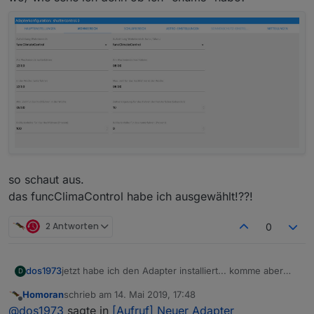
so schaut aus.
das funcClimaControl habe ich ausgewählt!??!
2 Antworten
0
jetzt habe ich den Adapter installiert... komme aber
dos1973
D
nicht weiter.
Homoran
schrieb am
14. Mai 2019, 17:48
wo wähle ich denn jetzt den Rolladen aus
ich glaube hier klemm ich?
zuletzt editiert von
Offline
@
dos1973
sagte in
[Aufruf] Neuer Adapter