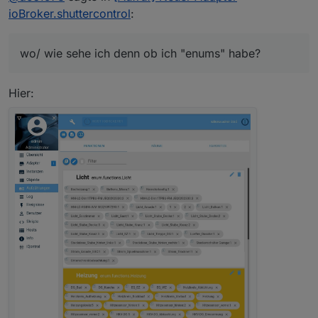
Für die Nutzung des Adapters werden lediglich
ioBroker.shuttercontrol
:
wo/ wie sehe ich denn ob ich "enums" habe?
wo/ wie sehe ich denn ob ich "enums" habe?
so schaut aus.
das funcClimaControl habe ich ausgewählt!??!
Hier: