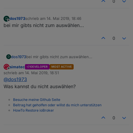
0
dos1973
schrieb am
14. Mai 2019, 18:46
D
zuletzt editiert von
Offline
bei mir gibts nicht zum auswählen...
0
meine Rolladen im Wohnzimmer schalte ich via DP (ist
eine Funk Geschichte)
dos1973
bei mir gibts nicht zum auswählen...
D
dann habe ich noch einen Shelly2. beide habe ich
simatec
DEVELOPER
MOST ACTIVE
funcClimateControl angelegt... und jetzt?
Offline
schrieb am
14. Mai 2019, 18:51
zuletzt editiert von
@
dos1973
Was kannst du nicht auswählen?
Besuche meine Github Seite
Beitrag hat geholfen oder willst du mich unterstützen
HowTo Restore ioBroker
0