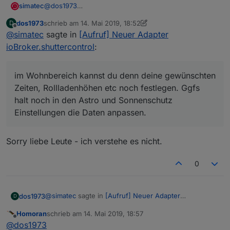
simatec
@
dos1973
Jetzt wählst du die Aufzählung im Adapter Menü aus.
dos1973
schrieb am
14. Mai 2019, 18:52
D
Z.B. für den Wohnbereich.
zuletzt editiert von dos1973
Offline
@
simatec
sagte in
[Aufruf] Neuer Adapter
Im Wohnbereich kannst du denn deine gewünschten
Zeiten, Rollladenhöhen etc noch festlegen. Ggfs halt
ioBroker.shuttercontrol
:
noch in den Astro und Sonnenschutz Einstellungen
die Daten anpassen.
Bei Sonnenschutz kannst du auch den gleichen Enum
im Wohnbereich kannst du denn deine gewünschten
wählen. Dann sind alle Rollläden aus dem
Zeiten, Rollladenhöhen etc noch festlegen. Ggfs
Wohnbereich auch in den Sonnenschutz integriert.
halt noch in den Astro und Sonnenschutz
In den Astro Einstellungen kannst du noch deinen
Einstellungen die Daten anpassen.
Längen und Breitengrad anlegen
Sorry liebe Leute - ich verstehe es nicht.
0
@
simatec
sagte in
[Aufruf] Neuer Adapter
dos1973
D
ioBroker.shuttercontrol
:
Homoran
schrieb am
14. Mai 2019, 18:57
zuletzt editiert von
Offline
im Wohnbereich kannst du denn deine
@
dos1973