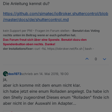
gewünschten Zeiten, Rollladenhöhen etc noch
Die Anleitung kennst du?
Sorry liebe Leute - ich verstehe es nicht.
festlegen. Ggfs halt noch in den Astro und
Sonnenschutz Einstellungen die Daten
https://github.com/simatec/ioBroker.shuttercontrol/blob
anpassen.
/master/docs/de/shuttercontrol.md
kein Support per PN! - Fragen im Forum stellen -
Benutzt das Voting
rechts unten im Beitrag wenn er euch geholfen hat.
Das Forum freut sich über eine Spende. Benutzt dazu den
Spendenbutton oben rechts. Danke!
der Installationsfixer:
curl -fsL https://iobroker.net/fix.sh | bash -
0
dos1973
schrieb am
14. Mai 2019, 19:00
D
zuletzt editiert von
Offline
ja,
aber ich komme mit dem enum nicht klar.
ich habe jetzt eine enum Rolladen angelegt. Da habe ich
den Shelly zugeordnet Dieses enum "Rolladen" finde ich
aber nicht in der Auswahl im Adapter...