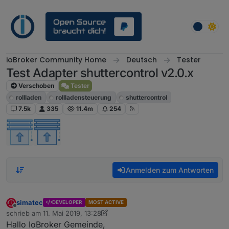
Weiter zum Inhalt
ioBroker Community Home
Deutsch
Tester
Test Adapter shuttercontrol v2.0.x
Verschoben
Tester
rollladen
rollladensteuerung
shuttercontrol
7.5k
335
11.4m
254
Anmelden zum Antworten
simatec
DEVELOPER
MOST ACTIVE
Offline
schrieb am
11. Mai 2019, 13:28
zuletzt editiert von simatec
Hallo IoBroker Gemeinde,