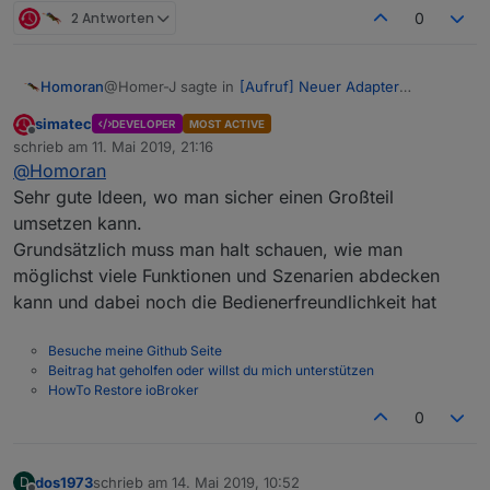
2 Antworten
0
@Homer-J sagte in
[Aufruf] Neuer Adapter
Homoran
ioBroker.shuttercontrol
:
simatec
DEVELOPER
MOST ACTIVE
Offline
Bei der Terrassentür nutze ich einen
schrieb am
11. Mai 2019, 21:16
zuletzt editiert von
Drehgriffsensor
@
Homoran
Das wäre auch einer meiner Wünsche.
Sehr gute Ideen, wo man sicher einen Großteil
umsetzen kann.
@Homer-J sagte in
[Aufruf] Neuer Adapter
Grundsätzlich muss man halt schauen, wie man
ioBroker.shuttercontrol
:
möglichst viele Funktionen und Szenarien abdecken
einen Datenpunkt mit einem Lichtsensor
kann und dabei noch die Bedienerfreundlichkeit hat
hinzufügen
Oder das, nur etwas variabler.
"Beschattungssensor"-ID, wobei das ein lichtsensor,
Besuche meine Github Seite
ein hitzesensor, eine temperatur oder was auch
Ganz allgemein:
Beitrag hat geholfen oder willst du mich unterstützen
immer sein kann.
Berücksichtigung diverser "Störgrößen". Mal sehen,
HowTo Restore ioBroker
was ich aus dem Kopf zusammenbekomme.
Einiges haben wir ja schon:
0
Urlaub
Bei der Konfiguration der shutter, diese den Räumen
Feiertage
dos1973
schrieb am
14. Mai 2019, 10:52
D