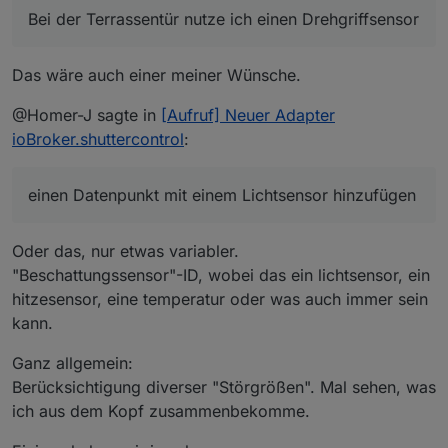
man das mit der Außentemperatur koppeln könnte.
Bei der Terrassentür nutze ich einen Drehgriffsensor
Bei der Terrassentür nutze ich einen Drehgriffsensor
wenn dieser auf geöffnet steht fährt das Rollo nicht
zu,
Das wäre auch einer meiner Wünsche.
vielleicht kann man da ja auch noch etwas mit
einbauen.
@Homer-J sagte in
[Aufruf] Neuer Adapter
ioBroker.shuttercontrol
:
einen Datenpunkt mit einem Lichtsensor hinzufügen
Oder das, nur etwas variabler.
"Beschattungssensor"-ID, wobei das ein lichtsensor, ein
hitzesensor, eine temperatur oder was auch immer sein
kann.
Ganz allgemein:
Berücksichtigung diverser "Störgrößen". Mal sehen, was
ich aus dem Kopf zusammenbekomme.