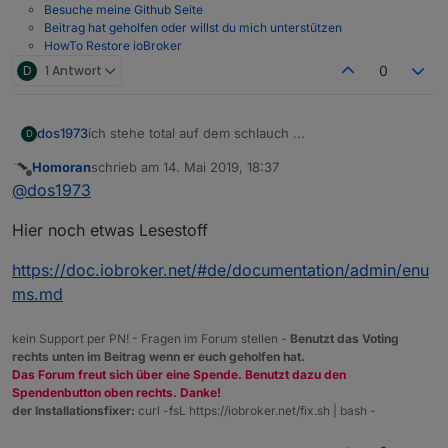
Besuche meine Github Seite
Beitrag hat geholfen oder willst du mich unterstützen
HowTo Restore ioBroker
D
1 Antwort
0
meine Rolladen im Wohnzimmer schalte ich via DP (ist
eine Funk Geschichte)
ich stehe total auf dem schlauch ...
dos1973
D
dann habe ich noch einen Shelly2. beide habe ich
funcClimateControl angelegt... und jetzt?
Homoran
schrieb am
14. Mai 2019, 18:37
die "Aufzählung habe ich gefunden, die waren im
zuletzt editiert von
Offline
@
dos1973
meinem Menü ausgeblendet.
aber das verstehe ich nicht
Hier noch etwas Lesestoff
@
simatec
sagte in
[Aufruf] Neuer Adapter
ioBroker.shuttercontrol
:
https://doc.iobroker.net/#de/documentation/admin/enu
ms.md
Dort musst du dir die Aufzählungen als funktion
anlegen.
kein Support per PN! - Fragen im Forum stellen -
Benutzt das Voting
rechts unten im Beitrag wenn er euch geholfen hat.
Das Forum freut sich über eine Spende. Benutzt dazu den
Spendenbutton oben rechts. Danke!
der Installationsfixer:
curl -fsL https://iobroker.net/fix.sh | bash -