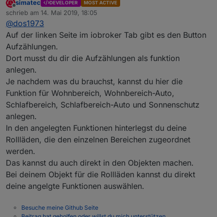
simatec
DEVELOPER
MOST ACTIVE
wo wähle ich denn jetzt den Rolladen aus
ich glaube hier klemm ich?
Offline
schrieb am
14. Mai 2019, 18:05
zuletzt editiert von
@
dos1973
Für die Nutzung des Adapters werden lediglich
Auf der linken Seite im iobroker Tab gibt es den Button
wo/ wie sehe ich denn ob ich "enums" habe?
Aufzählungen.
Dort musst du dir die Aufzählungen als funktion
so schaut aus.
das funcClimaControl habe ich ausgewählt!??!
anlegen.
Je nachdem was du brauchst, kannst du hier die
Funktion für Wohnbereich, Wohnbereich-Auto,
Schlafbereich, Schlafbereich-Auto und Sonnenschutz
anlegen.
In den angelegten Funktionen hinterlegst du deine
Rollläden, die den einzelnen Bereichen zugeordnet
werden.
Das kannst du auch direkt in den Objekten machen.
Bei deinem Objekt für die Rollläden kannst du direkt
deine angelgte Funktionen auswählen.
Besuche meine Github Seite
Beitrag hat geholfen oder willst du mich unterstützen