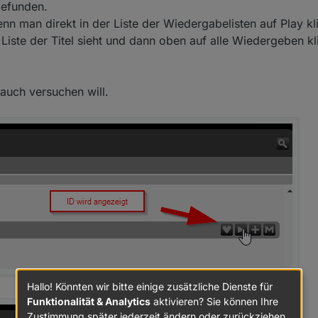
ts filtern. hier "anyurl"
gefunden.
auswählt und auf payload geht, kann man sehen was der browser an d
enn man direkt in der Liste der Wiedergabelisten auf Play k
d mit dabei sein.
e Liste der Titel sieht und dann oben auf alle Wiedergeben k
 auch versuchen will.
 befehl im datenpunkt cmdGeneral beim jeweiligen player eingibt (play
bspielen.
t man hier,
n/LMS-CLI-Documentation/blob/master/LMS-CLI.md
 im unteren drittel des dokuments
Hallo! Könnten wir bitte einige zusätzliche Dienste für
Funktionalität & Analytics
aktivieren? Sie können Ihre
Zustimmung später jederzeit ändern oder zurückziehen.