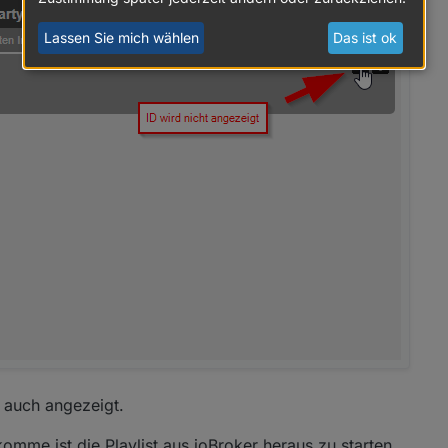
Lassen Sie mich wählen
Das ist ok
t auch angezeigt.
omme ist die Playlist aus ioBroker heraus zu starten.