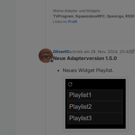
Meine Adapter und Widgets
TVProgram
,
SqueezeboxRPC
,
OpenLiga
,
RSSF
Links im
Profil
OliverIO
schrieb am
28. Nov. 2024, 20:42
zuletzt editiert von OliverIO
Neue Adapterversion 1.5.0
Offline
Neues Widget Playlist.