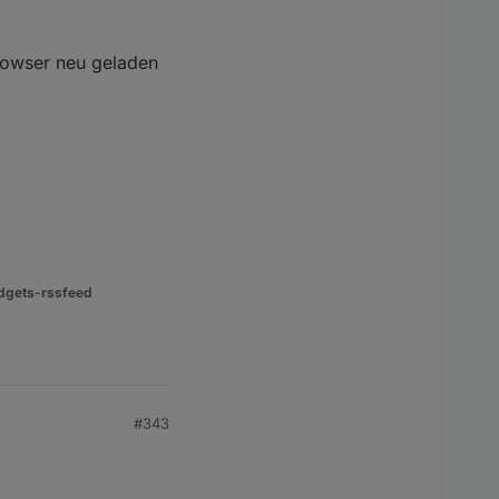
Browser neu geladen
dgets-rssfeed
#343