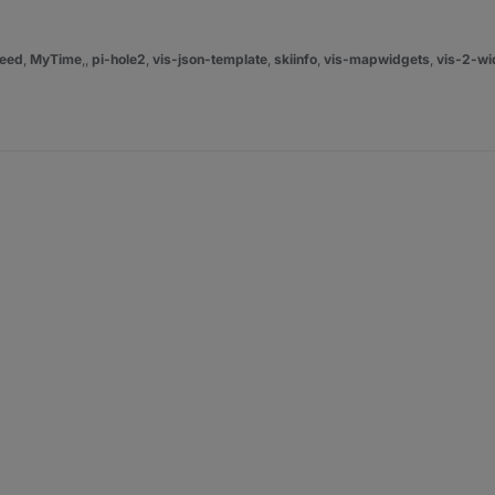
eed
,
MyTime
,,
pi-hole2
,
vis-json-template
,
skiinfo
,
vis-mapwidgets
,
vis-2-wi