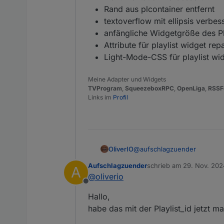
Rand aus plcontainer entfernt
textoverflow mit ellipsis verbes
anfängliche Widgetgröße des Pl
Attribute für playlist widget repa
Light-Mode-CSS für playlist wi
Meine Adapter und Widgets
TVProgram
,
SqueezeboxRPC
,
OpenLiga
,
RSSF
Links im
Profil
@
aufschlagzuender
OliverIO
Aufschlagzuender
schrieb am
29. Nov. 202
A
super danke, das ist ein gut
zuletzt editiert von
@
oliverio
ich bin am überlegen, ob ich
Offline
playlists abfragen kann.
die besagte id kannst du seh
Hallo,
schaut.
dazu zunächst die F12 drück
habe das mit der Playlist_id jetzt ma
chromiumartigen sehen gleich