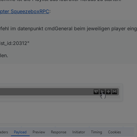
apter SqueezeboxRPC
:
hl im datenpunkt cmdGeneral beim jeweiligen player eingib
list_id:20312"
len.