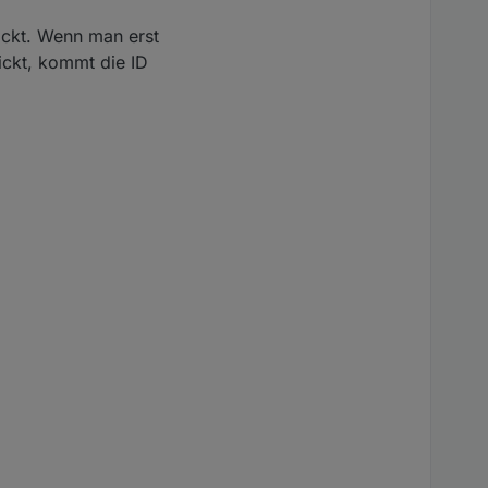
en server sendet.
lickt. Wenn man erst
lickt, kommt die ID
list id dann