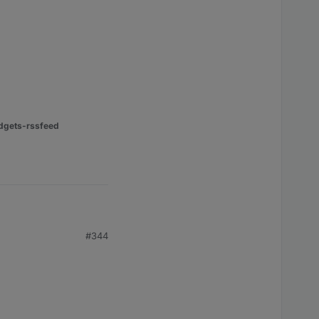
dgets-rssfeed
#344
per json die aktuellen
er developer tools
rwende chrome (alle