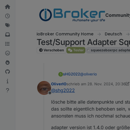
Weiter zum Inhalt
Communit
ioBroker Community Home
Deutsch
Test/Support Adapter 
Verschoben
Tester
squeezeboxrpc adapte
@
oliverio
sHG2022
S
OliverIO
schrieb am
28. Nov. 2024, 20:36
Hi,
zuletzt editiert von OliverIO
@
shg2022
ich wollte ja nochmal ein F
Offline
Vielen Dank für den schnel
Ich habe grade das js-contr
lösche bitte alle datenpunkte und s
Dies nur als Hinweis, da ic
das sollte eigentlich behoben sein,
ansonsten muss ich nochmal schauen
adapter version ist 1.4.0 oder größe