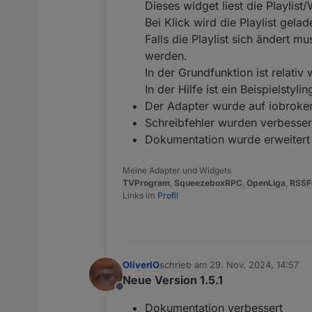
Dieses widget liest die Playlis
Bei Klick wird die Playlist gel
Falls die Playlist sich ändert
werden.
In der Grundfunktion ist relativ 
In der Hilfe ist ein Beispielstyli
Der Adapter wurde auf iobroker/
Schreibfehler wurden verbesser
Dokumentation wurde erweitert
Meine Adapter und Widgets
TVProgram
,
SqueezeboxRPC
,
OpenLiga
,
RSSF
Links im
Profil
OliverIO
schrieb am
29. Nov. 2024, 14:57
zuletzt editiert von
Neue Version 1.5.1
Offline
Dokumentation verbessert