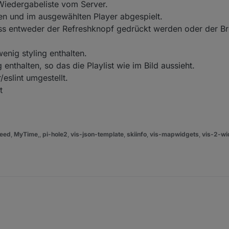
t/Wiedergabeliste vom Server.
aden und im ausgewählten Player abgespielt.
 muss entweder der Refreshknopf gedrückt werden oder der 
wenig styling enthalten.
ng enthalten, so das die Playlist wie im Bild aussieht.
eslint umgestellt.
t
eed
,
MyTime
,,
pi-hole2
,
vis-json-template
,
skiinfo
,
vis-mapwidgets
,
vis-2-wi