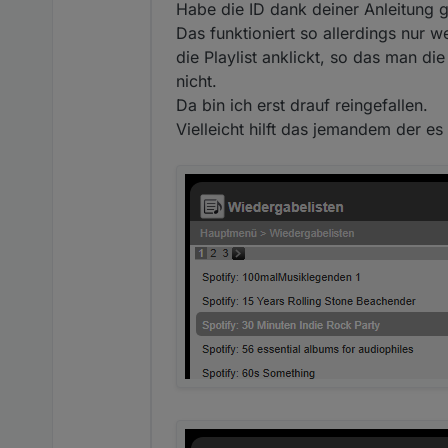
dort kann man dann die reques
Habe die ID dank deiner Anleitung 
wenn man dann den request 
Das funktioniert so allerdings nur w
da müsste dann die playlist_i
die Playlist anklickt, so das man di
nicht.
Da bin ich erst drauf reingefallen.
Vielleicht hilft das jemandem der es
wenn man dann den folgenden
entsprechend anpassen)
dann kann man die playlist a
die dokumentation dazu finde
https://github.com/oweitma
nach playlistcontrol suchen,