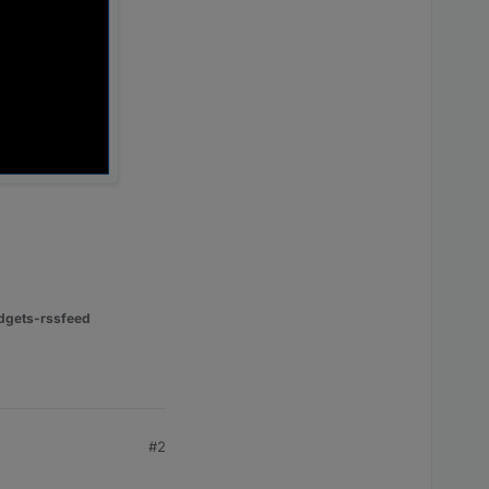
dgets-rssfeed
#2