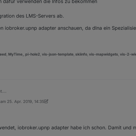
h dafür verwenden die Infos zu bekommen
gration des LMS-Servers ab.
en iobroker.upnp adapter anschauen, da dlna ein Spezialisi
eed
,
MyTime
,,
pi-hole2
,
vis-json-template
,
skiinfo
,
vis-mapwidgets
,
vis-2-wi
t.
st auch in der Lage DLNA/UPnP Server und Clients
b am
25. Apr. 2019, 14:35
ugins)
h mal den iobroker.upnp adapter anschauen, da dlna ein Spezialisierung a
editiert von sigi234
 ich nicht.
 die Musik dann auch vom Twonkie abrufen können
nP-Clients weiterreichen können (Ich weiß leider nicht, für was du de
Video und Bilder umgehen kann).
endet, iobroker.upnp adapter habe ich schon. Damit und m
ter auch dafür verwenden die Infos zu bekommen