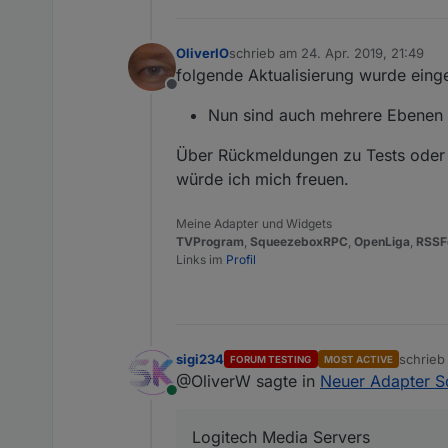
OliverIO
schrieb am
24. Apr. 2019, 21:49
zuletzt editiert von
folgende Aktualisierung wurde eing
Offline
Nun sind auch mehrere Ebenen a
Über Rückmeldungen zu Tests oder 
würde ich mich freuen.
Meine Adapter und Widgets
TVProgram
,
SqueezeboxRPC
,
OpenLiga
,
RSSF
Links im
Profil
sigi234
schrie
FORUM TESTING
MOST ACTIVE
zuletzt 
@OliverW sagte in
Neuer Adapter 
Online
Logitech Media Servers