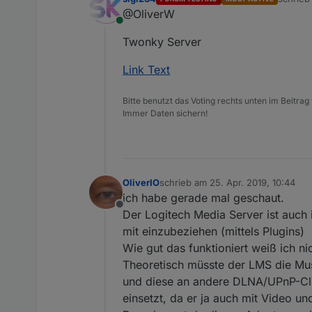
zuletzt 
@OliverW
Online
Twonky Server
Link Text
Bitte benutzt das Voting rechts unten im Beitrag
Immer Daten sichern!
OliverIO
schrieb am
25. Apr. 2019, 10:44
zuletzt editiert von
ich habe gerade mal geschaut.
Offline
Der Logitech Media Server ist auch
mit einzubeziehen (mittels Plugins)
Wie gut das funktioniert weiß ich nic
Theoretisch müsste der LMS die M
und diese an andere DLNA/UPnP-Clie
einsetzt, da er ja auch mit Video u