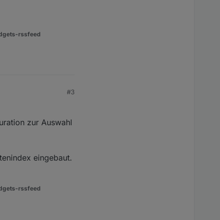
dgets-rssfeed
#3
uration zur Auswahl
itenindex eingebaut.
dgets-rssfeed