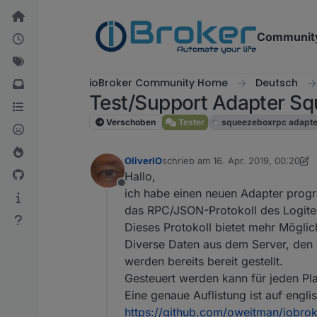
Weiter zum Inhalt
Communit
ioBroker Community Home
Deutsch
Test/Support Adapter 
Verschoben
Tester
squeezeboxrpc adapte
OliverIO
schrieb am
16. Apr. 2019, 00:20
zuletzt editiert von OliverIO
8. Mai 
Hallo,
Offline
ich habe einen neuen Adapter progr
das RPC/JSON-Protokoll des Logite
Dieses Protokoll bietet mehr Möglich
Diverse Daten aus dem Server, den v
werden bereits bereit gestellt.
Gesteuert werden kann für jeden Pl
Eine genaue Auflistung ist auf engli
https://github.com/oweitman/iobro