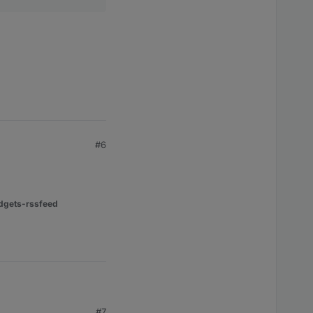
#6
dgets-rssfeed
#7