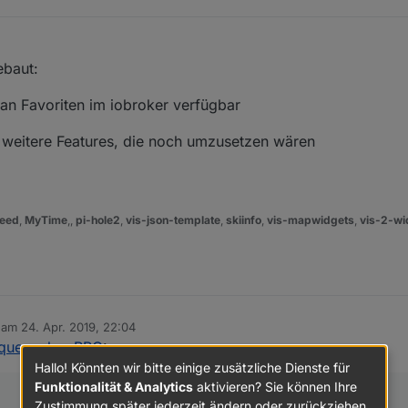
ebaut:
n Favoriten im iobroker verfügbar
weitere Features, die noch umzusetzen wären
eed
,
MyTime
,,
pi-hole2
,
vis-json-template
,
skiinfo
,
vis-mapwidgets
,
vis-2-wi
b am
24. Apr. 2019, 22:04
editiert von
SqueezeboxRPC
:
Hallo! Könnten wir bitte einige zusätzliche Dienste für
Funktionalität & Analytics
aktivieren? Sie können Ihre
Zustimmung später jederzeit ändern oder zurückziehen.