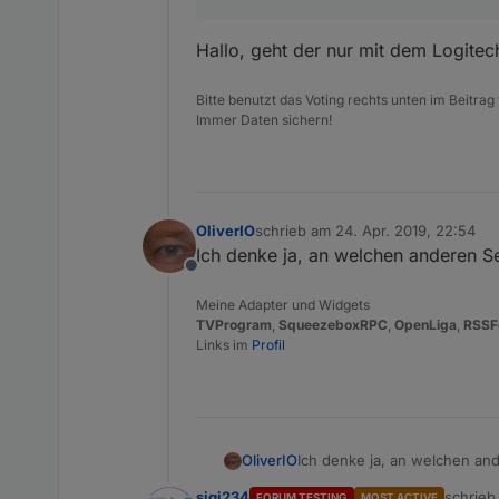
Hallo, geht der nur mit dem Logite
Bitte benutzt das Voting rechts unten im Beitrag
Immer Daten sichern!
OliverIO
schrieb am
24. Apr. 2019, 22:54
zuletzt editiert von
Ich denke ja, an welchen anderen S
Offline
Meine Adapter und Widgets
TVProgram
,
SqueezeboxRPC
,
OpenLiga
,
RSSF
Links im
Profil
OliverIO
Ich denke ja, an welchen an
sigi234
schrie
FORUM TESTING
MOST ACTIVE