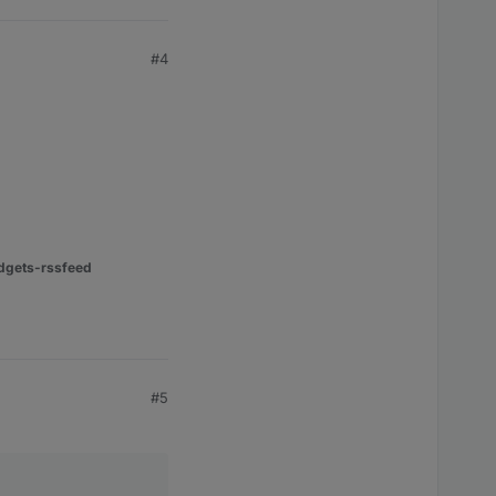
#4
dgets-rssfeed
#5