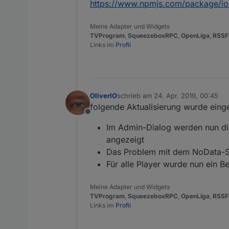
Offline
https://www.npmjs.com/package/io
Meine Adapter und Widgets
TVProgram
,
SqueezeboxRPC
,
OpenLiga
,
RSSF
Links im
Profil
OliverIO
schrieb am
24. Apr. 2019, 00:45
zuletzt editiert von
folgende Aktualisierung wurde eing
Offline
Im Admin-Dialog werden nun die
angezeigt
Das Problem mit dem NoData-S
Für alle Player wurde nun ein B
Meine Adapter und Widgets
TVProgram
,
SqueezeboxRPC
,
OpenLiga
,
RSSF
Links im
Profil