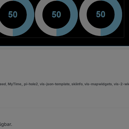
eed
,
MyTime
,,
pi-hole2
,
vis-json-template
,
skiinfo
,
vis-mapwidgets
,
vis-2-wi
ügbar.