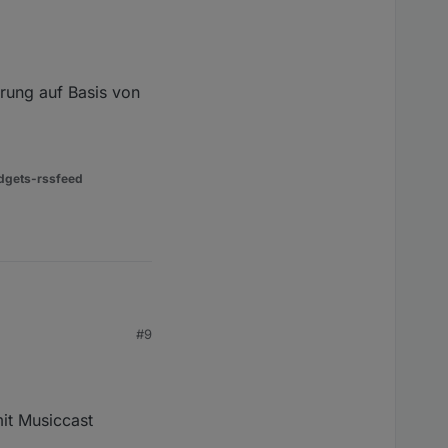
erung auf Basis von
dgets-rssfeed
#9
uf Basis von upnp ist.
n Twonkie alles
it Musiccast