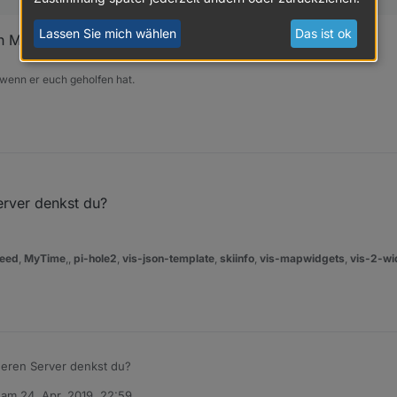
Lassen Sie mich wählen
Das ist ok
ch Media Server?
 wenn er euch geholfen hat.
erver denkst du?
eed
,
MyTime
,,
pi-hole2
,
vis-json-template
,
skiinfo
,
vis-mapwidgets
,
vis-2-wi
deren Server denkst du?
b am
24. Apr. 2019, 22:59