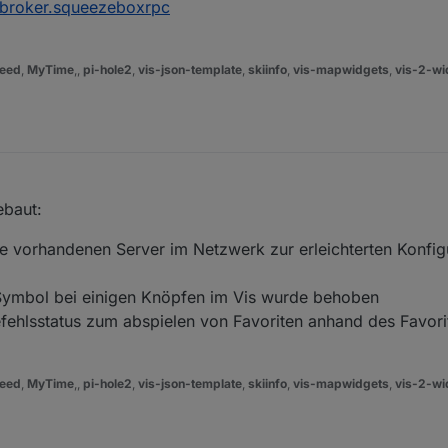
broker.squeezeboxrpc
eed
,
MyTime
,,
pi-hole2
,
vis-json-template
,
skiinfo
,
vis-mapwidgets
,
vis-2-wi
ebaut:
 vorhandenen Server im Netzwerk zur erleichterten Konfig
ymbol bei einigen Knöpfen im Vis wurde behoben
efehlsstatus zum abspielen von Favoriten anhand des Favor
eed
,
MyTime
,,
pi-hole2
,
vis-json-template
,
skiinfo
,
vis-mapwidgets
,
vis-2-wi