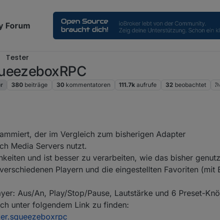
y Forum
Tester
SqueezeboxRPC
r
380
beiträge
30
kommentatoren
111.7k
aufrufe
32
beobachtet
2024, 16:14
ammiert, der im Vergleich zum bisherigen Adapter
ch Media Servers nutzt.
keiten und ist besser zu verarbeiten, wie das bisher genutz
erschiedenen Playern und die eingestellten Favoriten (mit
ayer: Aus/An, Play/Stop/Pause, Lautstärke und 6 Preset-Kn
sch unter folgendem Link zu finden:
ker.squeezeboxrpc