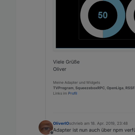
Viele Grüße
Oliver
Meine Adapter und Widgets
TVProgram
,
SqueezeboxRPC
,
OpenLiga
,
RSSF
Links im
Profil
OliverIO
schrieb am
18. Apr. 2019, 23:48
zuletzt editiert von
Adapter ist nun auch über npm verf