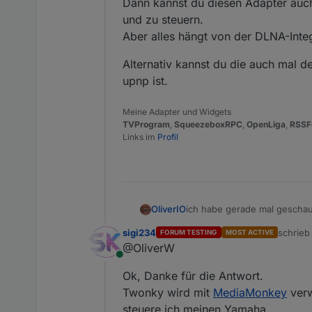
Dann kannst du diesen Adapter auc
und zu steuern.
Aber alles hängt von der DLNA-Inte
Alternativ kannst du die auch mal d
upnp ist.
Meine Adapter und Widgets
TVProgram
,
SqueezeboxRPC
,
OpenLiga
,
RSSF
Links im
Profil
ich habe gerade mal geschau
OliverIO
Der Logitech Media Server i
sigi234
schrie
FORUM TESTING
MOST ACTIVE
mit einzubeziehen (mittels Pl
Alternativ kannst du die auc
zuletzt 
@OliverW
Wie gut das funktioniert weiß
Online
Theoretisch müsste der LMS
Ok, Danke für die Antwort.
und diese an andere DLNA/UP
einsetzt, da er ja auch mit 
Twonky wird mit
MediaMonkey
verw
Dann kannst du diesen Adap
steuere ich meinen Yamaha..........