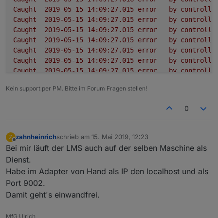
Caught
2019-05-15 14:09:27.015	
error
by
controlle
Caught
2019-05-15 14:09:27.015	
error
by
controlle
Caught
2019-05-15 14:09:27.015	
error
by
controlle
Caught
2019-05-15 14:09:27.015	
error
by
controlle
Caught
2019-05-15 14:09:27.015	
error
by
controlle
Caught
2019-05-15 14:09:27.015	
error
by
controlle
Caught
2019-05-15 14:09:27.015	
error
by
controlle
Caught
2019-05-15 14:09:27.015	
error
by
controlle
Kein support per PM. Bitte im Forum Fragen stellen!
Caught
2019-05-15 14:09:27.014	
error
by
controlle
squeezeboxrpc.0
2019-05-15 14:09:26.995	
info
term
0
squeezeboxrpc.0
2019-05-15 14:09:26.961	
info
sque
squeezeboxrpc.0
2019-05-15 14:09:26.960	
error
at
p
squeezeboxrpc.0
2019-05-15 14:09:26.960	
error
at
_
zahnheinrich
schrieb am
15. Mai 2019, 12:23
Z
zuletzt editiert von
squeezeboxrpc.0
2019-05-15 14:09:26.960	
error
at
_
Offline
Bei mir läuft der LMS auch auf der selben Maschine als
squeezeboxrpc.0
2019-05-15 14:09:26.960	
error
at
S
Dienst.
squeezeboxrpc.0
2019-05-15 14:09:26.960	
error
at
e
Habe im Adapter von Hand als IP den localhost und als
squeezeboxrpc.0
2019-05-15 14:09:26.960	
error
at
S
Port 9002.
squeezeboxrpc.0
2019-05-15 14:09:26.960	
error
Type
squeezeboxrpc.0
2019-05-15 14:09:26.959	
error
unca
Damit geht's einwandfrei.
squeezeboxrpc.0
2019-05-15 14:09:26.891	
info
star
squeezeboxrpc.0
2019-05-15 14:09:26.813	
debug
stat
MfG Ulrich