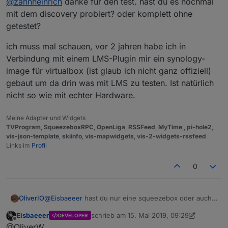
@
zahnheinrich
danke für den test. hast du es nochmal
Server Adapter.
Vielen Dank dafür!
mit dem discovery probiert? oder komplett ohne
getestet?
ich muss mal schauen, vor 2 jahren habe ich in
Verbindung mit einem LMS-Plugin mir ein synology-
image für virtualbox (ist glaub ich nicht ganz offiziell)
gebaut um da drin was mit LMS zu testen. Ist natürlich
nicht so wie mit echter Hardware.
Meine Adapter und Widgets
TVProgram
,
SqueezeboxRPC
,
OpenLiga
,
RSSFeed
,
MyTime
,,
pi-hole2
,
vis-json-template
,
skiinfo
,
vis-mapwidgets
,
vis-2-widgets-rssfeed
Links im
Profil
0
@
Eisbaeeer
hast du nur eine squeezebox oder auch
OliverIO
einen LMS-Server?
Eisbaeeer
schrieb am
15. Mai 2019, 09:29
DEVELOPER
Die squeezeboxen gehen auch ohne Server zu
Der Adapter steuert nur den LMS-Server zuhause.
zuletzt editiert von Eisbaeeer
Offline
@OliverW
Hause, dann läuft aber alles über die Logitech Server.