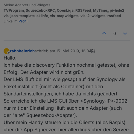
Meine Adapter und Widgets
TVProgram
,
SqueezeboxRPC
,
OpenLiga
,
RSSFeed
,
MyTime
,,
pi-hole2
,
vis-json-template
,
skiinfo
,
vis-mapwidgets
,
vis-2-widgets-rssfeed
Links im
Profil
0
zahnheinrich
schrieb am
15. Mai 2019, 16:04
Z
zuletzt editiert von zahnheinrich
Offline
Hallo,
ich habe die discovery Funktion nochmal getestet, ohne
Erfolg. Der Adapter wird nicht grün.
Der LMS läuft bei mir wie gesagt auf der Synology als
Paket installiert (nicht als Container) mit den
Standarteinstellungen, ich habe da nichts geändert.
So erreiche ich die LMS GUI über <Synology-IP>:9002,
nur mit der Einstellung läuft auch dein Adapter (auch
der "alte" Squeezebox-Adapter).
Über mein Handy steuere ich die Clients (alles Raspis)
über die App Squeezer, hier allerdings über den Server-