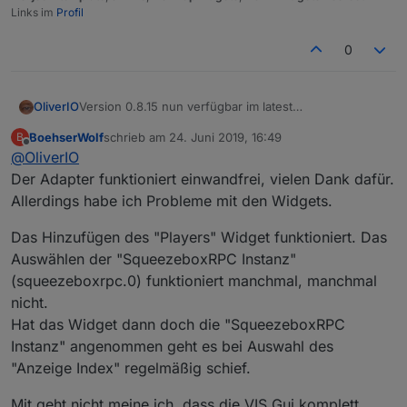
Links im
Profil
0
OliverIO
Version 0.8.15 nun verfügbar im latest
Es kam nun das SyncGroup-Widget dazu, mit dem
BoehserWolf
schrieb am
24. Juni 2019, 16:49
B
man die Synchronisation verschiedener
zuletzt editiert von
Offline
@
OliverIO
Player steuern kann.
Umfangreiche Anpassungsmöglichkeiten der Farben
Der Adapter funktioniert einwandfrei, vielen Dank dafür.
und des Layouts sind möglich.
Allerdings habe ich Probleme mit den Widgets.
Hier eine aktuelle Übersicht über die vorhandenen
Widgets
Das Hinzufügen des "Players" Widget funktioniert. Das
Auswählen der "SqueezeboxRPC Instanz"
(squeezeboxrpc.0) funktioniert manchmal, manchmal
nicht.
Hat das Widget dann doch die "SqueezeboxRPC
Instanz" angenommen geht es bei Auswahl des
"Anzeige Index" regelmäßig schief.
Mit geht nicht meine ich, dass die VIS Gui komplett