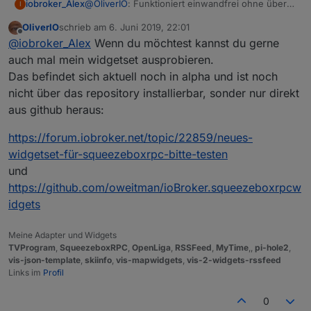
@
OliverIO
: Funktioniert einwandfrei ohne über
iobroker_Alex
I
Wochen schon stabil! Danke für den Adapter.
OliverIO
schrieb am
6. Juni 2019, 22:01
Da du nach einer Wunschliste fragst:
zuletzt editiert von
Offline
@
iobroker_Alex
Wenn du möchtest kannst du gerne
Ich bin aktuell noch "Anti-Alexa" würde aber
gerne eine einseitige Kommunikation erlauben.
Dann könnte man das noch weiter denken: Der
auch mal mein widgetset ausprobieren.
Beispiel: Es klingelt. => LMS-Player spielen eine
Sayit-Adapter kann eine .mp3 erstellen. Diese
Das befindet sich aktuell noch in alpha und ist noch
ausgewählte MP3 ab und danach wieder die
kann man per Skript auf den Media-Pfad für LMS
Ich denke alle die LMS nutzen könnten so von
nicht über das repository installierbar, sonder nur direkt
vorherige Playlist an der selben Stelle. => Das als
kopieren. Diese soll dann wiedergegeben
einer Sprachausgabe profitieren.
aus github heraus:
Feature wäre schon cool...
werden und danach wieder die vorherige
Vielleicht hast du ja eine Idee das umzusetzen.
Playlist.
:-)
https://forum.iobroker.net/topic/22859/neues-
widgetset-für-squeezeboxrpc-bitte-testen
und
https://github.com/oweitman/ioBroker.squeezeboxrpcw
idgets
Meine Adapter und Widgets
TVProgram
,
SqueezeboxRPC
,
OpenLiga
,
RSSFeed
,
MyTime
,,
pi-hole2
,
vis-json-template
,
skiinfo
,
vis-mapwidgets
,
vis-2-widgets-rssfeed
Links im
Profil
0