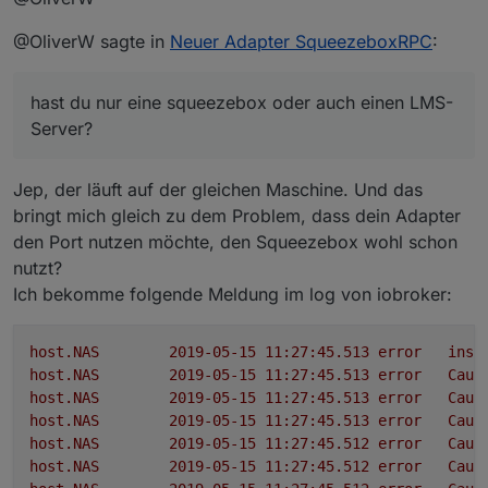
Welches Widget meinst du? In dem Bild oben sind nur
@OliverW sagte in
Neuer Adapter SqueezeboxRPC
:
Standard-Widgets verbaut.
Die Lautstärkesteuerung ist der Circle-Knob aus
'Aktuell bin ich aber dabei Widgets für die Favoriten
den hqwidgets
hast du nur eine squeezebox oder auch einen LMS-
und die Playerauswahl zu bauen
Die Playbuttons sind die On/Off-Buttonsaus
hqwidgets mit Icons, die ich bei Iconfinder
Server?
gefunden hab und etwas nachbearbeitet habe
Das Bild ist das basic string img src, welches sich
aus meinem Artwork-State befüttert, was sich
Jep, der läuft auf der gleichen Maschine. Und das
passend zur Station oder Album entsprechend
bringt mich gleich zu dem Problem, dass dein Adapter
ändert
den Port nutzen möchte, den Squeezebox wohl schon
Datum und Zeit ist SimpleClock und SimpleDate
nutzt?
aus timeandweather
Ich bekomme folgende Meldung im log von iobroker:
host.NAS
2019-05-15 11:27:45.513	
error
inst
host.NAS
2019-05-15 11:27:45.513	
error
Caug
host.NAS
2019-05-15 11:27:45.513	
error
Caug
host.NAS
2019-05-15 11:27:45.513	
error
Caug
host.NAS
2019-05-15 11:27:45.512	
error
Caug
host.NAS
2019-05-15 11:27:45.512	
error
Caug