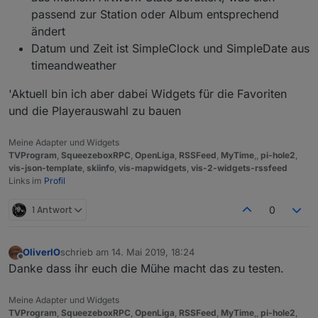
passend zur Station oder Album entsprechend
ändert
Datum und Zeit ist SimpleClock und SimpleDate aus
timeandweather
'Aktuell bin ich aber dabei Widgets für die Favoriten
und die Playerauswahl zu bauen
Meine Adapter und Widgets
TVProgram
,
SqueezeboxRPC
,
OpenLiga
,
RSSFeed
,
MyTime
,,
pi-hole2
,
vis-json-template
,
skiinfo
,
vis-mapwidgets
,
vis-2-widgets-rssfeed
Links im
Profil
1 Antwort
0
OliverIO
schrieb am
14. Mai 2019, 18:24
zuletzt editiert von
Offline
Danke dass ihr euch die Mühe macht das zu testen.
Meine Adapter und Widgets
TVProgram
,
SqueezeboxRPC
,
OpenLiga
,
RSSFeed
,
MyTime
,,
pi-hole2
,