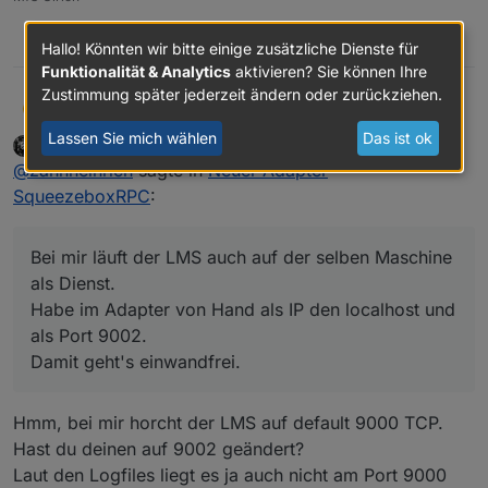
squeezeboxrpc.0
2019-05-15 14:09:26.766	
debug
obje
host.NAS
2019-05-15 14:09:25.763	
info
inst
0
Hallo! Könnten wir bitte einige zusätzliche Dienste für
Funktionalität & Analytics
aktivieren? Sie können Ihre
Zustimmung später jederzeit ändern oder zurückziehen.
zahnheinrich
Bei mir läuft der LMS auch auf der selben
Z
Maschine als Dienst.
Lassen Sie mich wählen
Das ist ok
Eisbaeeer
schrieb am
15. Mai 2019, 13:03
DEVELOPER
Habe im Adapter von Hand als IP den localhost
zuletzt editiert von
Offline
@
zahnheinrich
sagte in
Neuer Adapter
und als Port 9002.
Damit geht's einwandfrei.
SqueezeboxRPC
:
Bei mir läuft der LMS auch auf der selben Maschine
als Dienst.
Habe im Adapter von Hand als IP den localhost und
als Port 9002.
Damit geht's einwandfrei.
Hmm, bei mir horcht der LMS auf default 9000 TCP.
Hast du deinen auf 9002 geändert?
Laut den Logfiles liegt es ja auch nicht am Port 9000