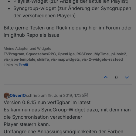
Playlist-Widget (zur Anzeige der aktuellen Playlist)
Syncgroup-widget (zur Änderung der Syncgruppen
der verschiedenen Playern)
Bitte gerne Testen und Rückmeldung hier im Forum oder
im github Repo als Issue
Meine Adapter und Widgets
TVProgram
,
SqueezeboxRPC
,
OpenLiga
,
RSSFeed
,
MyTime
,,
pi-hole2
,
vis-json-template
,
skiinfo
,
vis-mapwidgets
,
vis-2-widgets-rssfeed
Links im
Profil
0
OliverIO
schrieb am
19. Juni 2019, 17:25
zuletzt editiert von OliverIO
Offline
Version 0.8.15 nun verfügbar im latest
Es kam nun das SyncGroup-Widget dazu, mit dem man
die Synchronisation verschiedener
Player steuern kann.
Umfangreiche Anpassungsmöglichkeiten der Farben