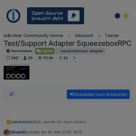
Weiter zum Inhalt
ioBroker Community Home
Deutsch
Tester
Test/Support Adapter SqueezeboxRPC
Verschoben
Tester
squeezeboxrpc adapter
380
30
111.6k
32
Anmelden zum Antworten
Ok, werde ich dann testen.
zahnheinrich
Z
OliverIO
schrieb am
14. Mai 2019, 18:10
Wie schon geschrieben, der Media Server läuft
zuletzt editiert von