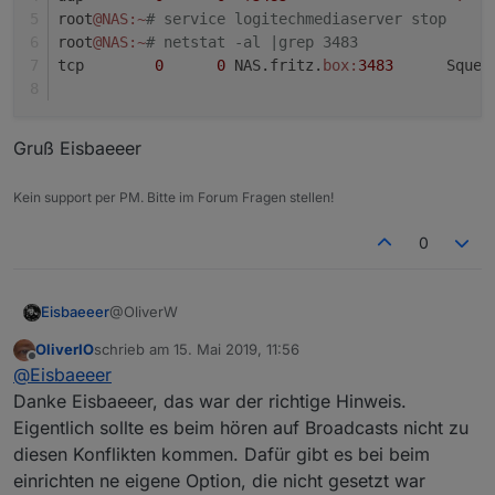
root
@NAS
:~
# service logitechmediaserver stop
root
@NAS
:~
# netstat -al |grep 3483
tcp        
0
0
 NAS.fritz.
box:
3483
      Squee
Gruß Eisbaeeer
Kein support per PM. Bitte im Forum Fragen stellen!
0
@OliverW
Eisbaeeer
OliverIO
schrieb am
15. Mai 2019, 11:56
@OliverW sagte in
Neuer Adapter SqueezeboxRPC
:
zuletzt editiert von
Offline
@
Eisbaeeer
Danke Eisbaeeer, das war der richtige Hinweis.
hast du nur eine squeezebox oder auch einen
Eigentlich sollte es beim hören auf Broadcasts nicht zu
LMS-Server?
diesen Konflikten kommen. Dafür gibt es bei beim
Jep, der läuft auf der gleichen Maschine. Und das
bringt mich gleich zu dem Problem, dass dein
einrichten ne eigene Option, die nicht gesetzt war