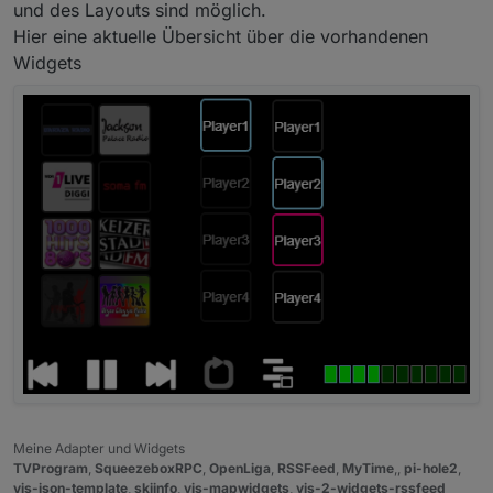
und des Layouts sind möglich.
Hier eine aktuelle Übersicht über die vorhandenen
Widgets
Meine Adapter und Widgets
TVProgram
,
SqueezeboxRPC
,
OpenLiga
,
RSSFeed
,
MyTime
,,
pi-hole2
,
vis-json-template
,
skiinfo
,
vis-mapwidgets
,
vis-2-widgets-rssfeed