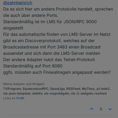
Offline
@
zahnheinrich
bei mir schon lange auf den Standartports ohne
Probleme.
Da es sich hier um andere Protokolle handelt, sprechen
Der Container ist übrigens der von buanet
die auch über andere Ports.
Standardmäßig ist im LMS für JSON/RPC 9000
eingestellt
Für das automatische finden von LMS-Server im Netzt
gibt es ein Discoverprotokoll, welches auf der
Broadcastadresse mit Port 3483 einen Broadcast
aussendet und sich dann die LMS-Server melden
Der andere Adapter nutzt das Telnet-Protokoll
Standardmäßig auf Port 9090
ggfs. müssten auch Firewallregeln angepasst werden?
Meine Adapter und Widgets
TVProgram
,
SqueezeboxRPC
,
OpenLiga
,
RSSFeed
,
MyTime
,,
pi-hole2
,
vis-json-template
,
skiinfo
,
vis-mapwidgets
,
vis-2-widgets-rssfeed
Links im
Profil
0