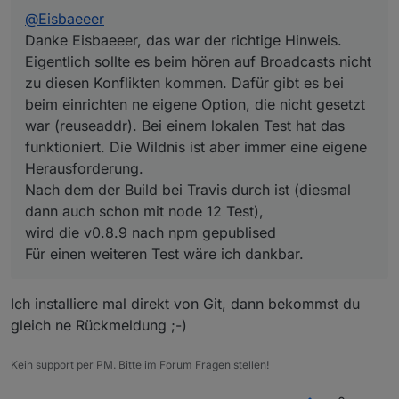
(reuseaddr). Bei einem lokalen Test hat das
@
Eisbaeeer
funktioniert. Die Wildnis ist aber immer eine eigene
Herausforderung.
Danke Eisbaeeer, das war der richtige Hinweis.
Nach dem der Build bei Travis durch ist (diesmal dann
Eigentlich sollte es beim hören auf Broadcasts nicht
auch schon mit node 12 Test),
zu diesen Konflikten kommen. Dafür gibt es bei
wird die v0.8.9 nach npm gepublised
beim einrichten ne eigene Option, die nicht gesetzt
Für einen weiteren Test wäre ich dankbar.
war (reuseaddr). Bei einem lokalen Test hat das
funktioniert. Die Wildnis ist aber immer eine eigene
Herausforderung.
Nach dem der Build bei Travis durch ist (diesmal
dann auch schon mit node 12 Test),
wird die v0.8.9 nach npm gepublised
Für einen weiteren Test wäre ich dankbar.
Ich installiere mal direkt von Git, dann bekommst du
gleich ne Rückmeldung ;-)
Kein support per PM. Bitte im Forum Fragen stellen!