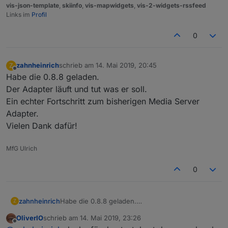
vis-json-template
,
skiinfo
,
vis-mapwidgets
,
vis-2-widgets-rssfeed
Links im
Profil
0
zahnheinrich
schrieb am
14. Mai 2019, 20:45
Z
zuletzt editiert von
Offline
Habe die 0.8.8 geladen.
Der Adapter läuft und tut was er soll.
Ein echter Fortschritt zum bisherigen Media Server
Adapter.
Vielen Dank dafür!
MfG Ulrich
0
zahnheinrich
Habe die 0.8.8 geladen.
Z
Der Adapter läuft und tut was er soll.
OliverIO
schrieb am
14. Mai 2019, 23:26
Ein echter Fortschritt zum bisherigen Media
zuletzt editiert von
Offline