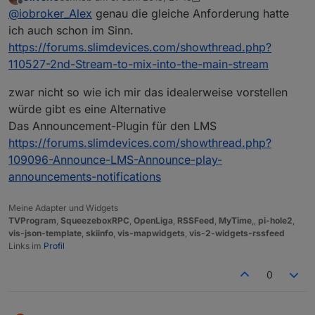
zuletzt editiert von OliverIO
6. Juli 2019, 00:01
Offline
@
iobroker_Alex
genau die gleiche Anforderung hatte
ich auch schon im Sinn.
https://forums.slimdevices.com/showthread.php?
110527-2nd-Stream-to-mix-into-the-main-stream
zwar nicht so wie ich mir das idealerweise vorstellen
würde gibt es eine Alternative
Das Announcement-Plugin für den LMS
https://forums.slimdevices.com/showthread.php?
109096-Announce-LMS-Announce-play-
announcements-notifications
Meine Adapter und Widgets
TVProgram
,
SqueezeboxRPC
,
OpenLiga
,
RSSFeed
,
MyTime
,,
pi-hole2
,
vis-json-template
,
skiinfo
,
vis-mapwidgets
,
vis-2-widgets-rssfeed
Links im
Profil
0