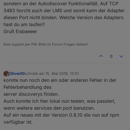
sondern an der Autodiscover Funktionalität. Auf TCP
3483 horcht auch der LMS und somit kann der Adapter
diesen Port nicht binden. Welche Version des Adapters
hast du am laufen?
Gruß Eisbaeeer
Kein support per PM. Bitte im Forum Fragen stellen!
0
OliverIO
schrieb am
15. Mai 2019, 13:51
zuletzt editiert von
Offline
konnte nun noch den ein oder anderen Fehler in der
Fehlerbehandlung des
server discoverys finden.
Auch konnte ich hier lokal nun testen, was passiert,
wenn weitere services den port benutzen.
Auf ein neues mit der Version 0.8.10 die nun auf npm
verfügbar ist.