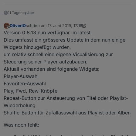
11 Tagen später
OliverIO
schrieb am
17. Juni 2019, 17:18
zuletzt editiert von OliverIO
Offline
Version 0.8.13 nun verfügbar im latest.
Dies umfasst ein grösseres Update in dem nun einige
Widgets hinzugefügt wurden,
um relativ schnell eine eigene Visualisierung zur
Steuerung seiner Player aufzubauen.
Aktuall vorhanden sind folgende Widgets:
Player-Auswahl
Favoriten-Auswahl
Play, Fwd, Rew-Knöpfe
Repeat-Button zur Ansteuerung von Titel oder Playlist-
Wiederholung
Shuffle-Button für Zufallasuwahl aus Playlist oder Alben
Was noch fehlt: