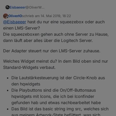
Eisbaeeer
@OliverW
Hi Oliver
OliverIO
schrieb am
14. Mai 2019, 18:22
Habe squeezebox zuhause. Werde das bei
zuletzt editiert von
Offline
@
Eisbaeeer
hast du nur eine squeezebox oder auch
Gelegenheit testen. Kannst du dein Widget für mich
exportieren?
einen LMS-Server?
Sieht gut aus, würde ich gerne bei mir einsetzen.
Die squeezeboxen gehen auch ohne Server zu Hause,
Gruß Eisbaeeer
dann läuft aber alles über die Logitech Server.
Der Adapter steuert nur den LMS-Server zuhause.
Welches Widget meinst du? In dem Bild oben sind nur
Standard-Widgets verbaut.
Die Lautstärkesteuerung ist der Circle-Knob aus
den hqwidgets
Die Playbuttons sind die On/Off-Buttonsaus
hqwidgets mit Icons, die ich bei Iconfinder
gefunden hab und etwas nachbearbeitet habe
Das Bild ist das basic string img src, welches sich
aus meinem Artwork-State befüttert, was sich