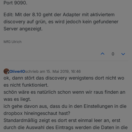
Port 9090.
Edit: Mit der 8.10 geht der Adapter mit aktiviertem
discovery auf grün, es wird jedoch kein gefundener
Server angezeigt.
MfG Ulrich
0
OliverIO
schrieb am
15. Mai 2019, 16:46
zuletzt editiert von
Offline
ok, dann stört das discovery wenigstens dort nicht wo
es nicht funktioniert.
schön wäre es natürlich schon wenn wir raus finden an
was es liegt.
ich gehe davon aus, dass du in den Einstellungen in die
dropbox hineingeschaut hast?
Standardmäßig zeigt es dort erst einmal leer an, erst
durch die Auswahl des Eintrags werden die Daten in die