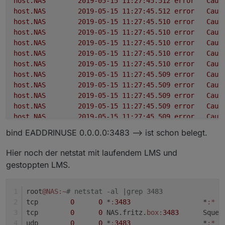
host.NAS
2019-05-15 11:27:45.512	
error
Caug
host.NAS
2019-05-15 11:27:45.512	
error
Caug
host.NAS
2019-05-15 11:27:45.510	
error
Caug
host.NAS
2019-05-15 11:27:45.510	
error
Caug
host.NAS
2019-05-15 11:27:45.510	
error
Caug
host.NAS
2019-05-15 11:27:45.510	
error
Caug
host.NAS
2019-05-15 11:27:45.510	
error
Caug
host.NAS
2019-05-15 11:27:45.509	
error
Caug
host.NAS
2019-05-15 11:27:45.509	
error
Caug
host.NAS
2019-05-15 11:27:45.509	
error
Caug
host.NAS
2019-05-15 11:27:45.509	
error
Caug
host.NAS
2019-05-15 11:27:45.509	
error
Caug
host.NAS
2019-05-15 11:27:45.509	
error
Caug
bind EADDRINUSE 0.0.0.0:3483 --> ist schon belegt.
host.NAS
2019-05-15 11:27:45.508	
error
Caug
host.NAS
2019-05-15 11:27:45.508	
error
Caug
Hier noch der netstat mit laufendem LMS und
gestoppten LMS.
root
@NAS
:~
# netstat -al |grep 3483
tcp        
0
0
 *
:
3483
                  *
:*
  
tcp        
0
0
 NAS.fritz.
box:
3483
      Squee
udp        
0
0
 *
:
3483
                  *
:*