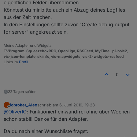
eigentlichen Felder übernommen.
Könntest du mir bitte auch ein Abzug deines Logfiles
aus der Zeit machen,
In den Einstellungen sollte zuvor "Create debug output
for server" angekreuzt sein.
Meine Adapter und Widgets
TVProgram
,
SqueezeboxRPC
,
OpenLiga
,
RSSFeed
,
MyTime
,,
pi-hole2
,
vis-json-template
,
skiinfo
,
vis-mapwidgets
,
vis-2-widgets-rssfeed
Links im
Profil
0
22 Tagen später
iobroker_Alex
schrieb am
6. Juni 2019, 19:23
I
zuletzt editiert von
Offline
@
OliverIO
: Funktioniert einwandfrei ohne über Wochen
schon stabil! Danke für den Adapter.
Da du nach einer Wunschliste fragst: