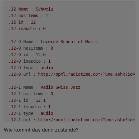
.12
.Name
:
Schweiz
.12
.hasitems
:
1
.12
.id
:
12
.12
.isaudio
:
0
.12
-0.
Name :
Lucerne
School
of
Music
.12
-0.
hasitems :
0
.12
-0.
id :
12.0
.12
-0.
isaudio :
1
.12
-0.
type :
audio
.12
-0.
url :
http://opml.radiotime.com/Tune.ashx?id=X
.12
-1.
Name :
Radio
Swiss
Jazz
.12
-1.
hasitems :
0
.12
-1.
id :
12.1
.12
-1.
isaudio :
1
.12
-1.
type :
audio
.12
-1.
url :
http://opml.radiotime.com/Tune.ashx?id=X
Wie kommt das denn zustande?
.12
-2.
Name :
Radio
Swiss
Public
Domain
Jazz