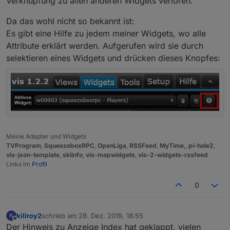
Verknüpfung zu allen anderen Widgets verloren.
Da das wohl nicht so bekannt ist:
Es gibt eine Hilfe zu jedem meiner Widgets, wo alle
Attribute erklärt werden. Aufgerufen wird sie durch
selektieren eines Widgets und drücken dieses Knopfes:
Meine Adapter und Widgets
TVProgram
,
SqueezeboxRPC
,
OpenLiga
,
RSSFeed
,
MyTime
,,
pi-hole2
,
vis-json-template
,
skiinfo
,
vis-mapwidgets
,
vis-2-widgets-rssfeed
Links im
Profil
0
killroy2
schrieb am
28. Dez. 2019, 18:55
K
zuletzt editiert von
Offline
Der Hinweis zu Anzeige Index hat geklappt, vielen