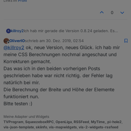
Links im
Profil
0
Ich hab mir gerade die Version 0.8.24 geladen. Es
killroy2
K
verhält sich noch wie bisher, treffe ich zwischen die
OliverIO
schrieb am
30. Dez. 2019, 02:54
grünen Balken wird die Eingabe verworfen.
zuletzt editiert von
Offline
@
killroy2
ok, neue Version, neues Glück. ich hab mir
Oder muss ich noch zusätzlich etwas beachten damit
das Widget ein Update erfährt?
meine CSS Berechnungen nochmal angeschaut und
Korrekturen gemacht.
Das was ich in den beiden vorherigen Posts
geschrieben habe war nicht richtig. der Fehler lag
natürlich bei mir.
Die Berechnung der Breite und Höhe der Elemente
funktioniert nun.
Bitte testen :)
Meine Adapter und Widgets
TVProgram
,
SqueezeboxRPC
,
OpenLiga
,
RSSFeed
,
MyTime
,,
pi-hole2
,
vis-json-template
,
skiinfo
,
vis-mapwidgets
,
vis-2-widgets-rssfeed