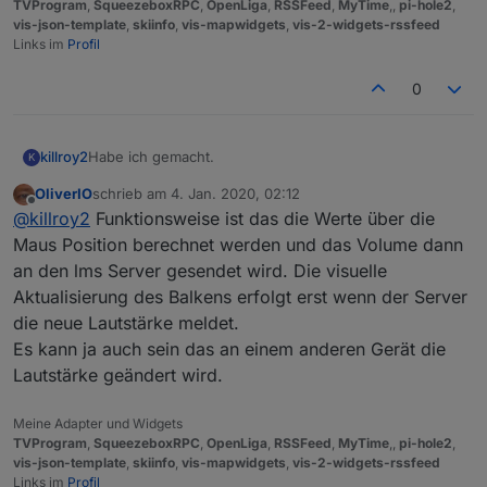
TVProgram
,
SqueezeboxRPC
,
OpenLiga
,
RSSFeed
,
MyTime
,,
pi-hole2
,
vis-json-template
,
skiinfo
,
vis-mapwidgets
,
vis-2-widgets-rssfeed
Links im
Profil
0
Habe ich gemacht.
killroy2
K
OliverIO
schrieb am
4. Jan. 2020, 02:12
iobroker squeezeboxrpc -v
zuletzt editiert von
Offline
@
killroy2
Funktionsweise ist das die Werte über die
0.8.25
Zu test setze ich den Rahmen und Margin auf extra
Maus Position berechnet werden und das Volume dann
gross. Klick auf Rahmen klappt, in Margin nicht.
an den lms Server gesendet wird. Die visuelle
Was mir noch auffällt, manche Eingaben auf Balken
Aktualisierung des Balkens erfolgt erst wenn der Server
werden abhängig vom Zustand ignoriert oder erst bei
die neue Lautstärke meldet.
späteren Klicks gemacht.
Beispiel von vielen: oberer Balken aktiv, klick auf den
Es kann ja auch sein das an einem anderen Gerät die
zweiten wird ignoriert. Dritter und dann zweiter
Lautstärke geändert wird.
funktioniert wieder.
Meine Adapter und Widgets
TVProgram
,
SqueezeboxRPC
,
OpenLiga
,
RSSFeed
,
MyTime
,,
pi-hole2
,
vis-json-template
,
skiinfo
,
vis-mapwidgets
,
vis-2-widgets-rssfeed
Links im
Profil