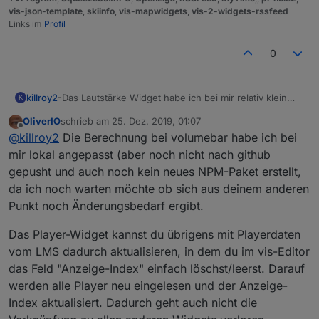
vis-json-template
,
skiinfo
,
vis-mapwidgets
,
vis-2-widgets-rssfeed
Links im
Profil
0
killroy2
-Das Lautstärke Widget habe ich bei mir relativ klein
K
gemacht, so dass die Balken ähnlich gross sind wie die
OliverIO
schrieb am
25. Dez. 2019, 01:07
Abstände. Immer wenn ein Klick zufällig zwischen die
zuletzt editiert von
Offline
@
killroy2
Die Berechnung bei volumebar habe ich bei
Balken kommt wird er verworfen. Das ist etwas
verwirrend.
mir lokal angepasst (aber noch nicht nach github
-Ändert sich die LMS konfiguration muss ich ein neues
gepusht und auch noch kein neues NPM-Paket erstellt,
Player Widget einfügen und die anderen damit
da ich noch warten möchte ob sich aus deinem anderen
verknüpfen, anderst schein es nicht zu gehen
Punkt noch Änderungsbedarf ergibt.
Das Player-Widget kannst du übrigens mit Playerdaten
vom LMS dadurch aktualisieren, in dem du im vis-Editor
das Feld "Anzeige-Index" einfach löschst/leerst. Darauf
werden alle Player neu eingelesen und der Anzeige-
Index aktualisiert. Dadurch geht auch nicht die