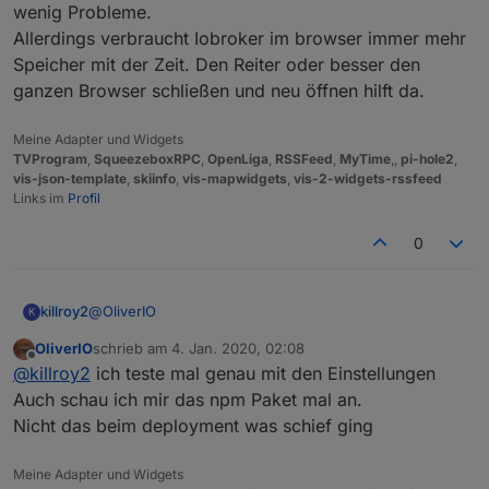
der Datenpunkte korrekt und vollständig an. Lediglich
wenig Probleme.
Sorry für meine voreilige Verbreitung von Unruhe.
Chrome benimmt sich kräftig daneben.
Soll
heute
(siehe Uhrzeit
) nicht mehr
Allerdings verbraucht Iobroker im browser immer mehr
vorkommen ...
Speicher mit der Zeit. Den Reiter oder besser den
ganzen Browser schließen und neu öffnen hilft da.
Meine Adapter und Widgets
TVProgram
,
SqueezeboxRPC
,
OpenLiga
,
RSSFeed
,
MyTime
,,
pi-hole2
,
vis-json-template
,
skiinfo
,
vis-mapwidgets
,
vis-2-widgets-rssfeed
Links im
Profil
0
@
OliverIO
killroy2
K
OliverIO
schrieb am
4. Jan. 2020, 02:08
eigentlich alles default
zuletzt editiert von
Offline
@
killroy2
ich teste mal genau mit den Einstellungen
Auch schau ich mir das npm Paket mal an.
Nicht das beim deployment was schief ging
Meine Adapter und Widgets