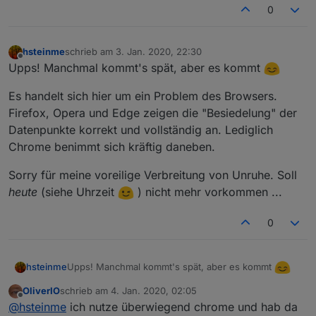
.12
-2.
hasitems :
0
0
.12
-2.
id :
12.2
.12
-2.
isaudio :
1
.12
-2.
type :
audio
hsteinme
schrieb am
3. Jan. 2020, 22:30
zuletzt editiert von
.12
-2.
url :
http://www.swissradio.ch/streams/6054.m3
Offline
Upps! Manchmal kommt's spät, aber es kommt
.12
-3.
Name :
RTS
-
Espace
2
Es handelt sich hier um ein Problem des Browsers.
.12
-3.
hasitems :
0
Firefox, Opera und Edge zeigen die "Besiedelung" der
.12
-3.
id :
12.3
Datenpunkte korrekt und vollständig an. Lediglich
.12
-3.
isaudio :
1
Chrome benimmt sich kräftig daneben.
.12
-3.
type :
audio
.12
-3.
url :
http://espace2.radio.de/playlist.m3u
Sorry für meine voreilige Verbreitung von Unruhe. Soll
heute
(siehe Uhrzeit
) nicht mehr vorkommen ...
0
Upps! Manchmal kommt's spät, aber es kommt
hsteinme
OliverIO
schrieb am
4. Jan. 2020, 02:05
Es handelt sich hier um ein Problem des Browsers.
zuletzt editiert von
Offline
@
hsteinme
ich nutze überwiegend chrome und hab da
Firefox, Opera und Edge zeigen die "Besiedelung"