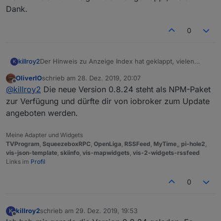
Dank.
0
killroy2
Der Hinweis zu Anzeige Index hat geklappt, vielen
K
Dank.
OliverIO
schrieb am
28. Dez. 2019, 20:07
zuletzt editiert von
Offline
@
killroy2
Die neue Version 0.8.24 steht als NPM-Paket
zur Verfügung und dürfte dir von iobroker zum Update
angeboten werden.
Meine Adapter und Widgets
TVProgram
,
SqueezeboxRPC
,
OpenLiga
,
RSSFeed
,
MyTime
,,
pi-hole2
,
vis-json-template
,
skiinfo
,
vis-mapwidgets
,
vis-2-widgets-rssfeed
Links im
Profil
0
killroy2
schrieb am
29. Dez. 2019, 19:53
K
zuletzt editiert von
Offline