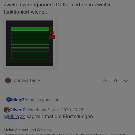
zweiten wird ignoriert. Dritter und dann zweiter
funktioniert wieder.
2 Antworten
0
Habe ich gemacht.
killroy2
K
OliverIO
schrieb am
3. Jan. 2020, 21:26
iobroker squeezeboxrpc -v
zuletzt editiert von
Offline
@
killroy2
sag mir mal die Einstellungen
0.8.25
Zu test setze ich den Rahmen und Margin auf extra
gross. Klick auf Rahmen klappt, in Margin nicht.
Meine Adapter und Widgets
Was mir noch auffällt, manche Eingaben auf Balken