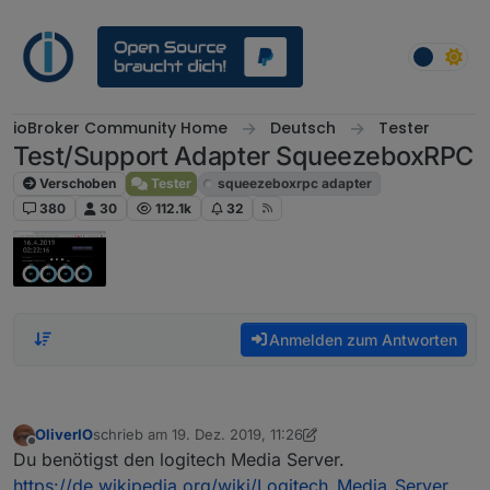
Weiter zum Inhalt
ioBroker Community Home
Deutsch
Tester
Test/Support Adapter SqueezeboxRPC
Verschoben
Tester
squeezeboxrpc adapter
380
30
112.1k
32
Anmelden zum Antworten
OliverIO
schrieb am
19. Dez. 2019, 11:26
zuletzt editiert von OliverIO
Offline
Du benötigst den logitech Media Server.
https://de.wikipedia.org/wiki/Logitech_Media_Server