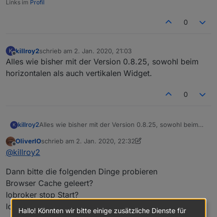
Links im
Profil
0
killroy2
schrieb am
2. Jan. 2020, 21:03
K
zuletzt editiert von
Offline
Alles wie bisher mit der Version 0.8.25, sowohl beim
horizontalen als auch vertikalen Widget.
0
killroy2
Alles wie bisher mit der Version 0.8.25, sowohl beim
K
horizontalen als auch vertikalen Widget.
OliverIO
schrieb am
2. Jan. 2020, 22:32
zuletzt editiert von OliverIO
1. Feb. 2020, 23:34
Offline
@
killroy2
Dann bitte die folgenden Dinge probieren
Browser Cache geleert?
Iobroker stop Start?
Iobroker upload squeezeboxrpc
Hallo! Könnten wir bitte einige zusätzliche Dienste für