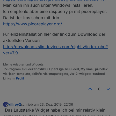
Man kann ihn auch unter Windows installieren.
Ich empfehle aber eine raspberry pi mit picoreplayer.
Da ist der lms schon mit drin
https://www.picoreplayer.org/
Für einzelinstallation hier der link zum Download der
aktuellsten Version
http://downloads.slimdevices.com/nightly/index.php?
ver=7.9
Meine Adapter und Widgets
TVProgram
,
SqueezeboxRPC
,
OpenLiga
,
RSSFeed
,
MyTime
,,
pi-hole2
,
vis-json-template
,
skiinfo
,
vis-mapwidgets
,
vis-2-widgets-rssfeed
Links im
Profil
0
killroy2
schrieb am
23. Dez. 2019, 22:36
K
zuletzt editiert von
Offline
-Das Lautstärke Widget habe ich bei mir relativ klein