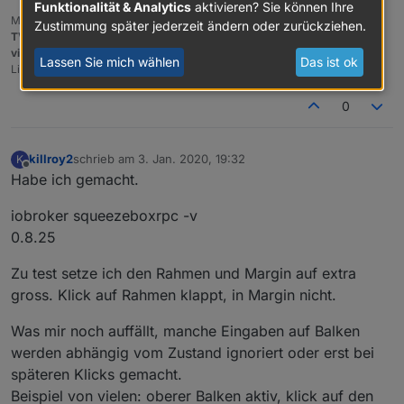
Funktionalität & Analytics
aktivieren? Sie können Ihre
Meine Adapter und Widgets
Zustimmung später jederzeit ändern oder zurückziehen.
TVProgram
,
SqueezeboxRPC
,
OpenLiga
,
RSSFeed
,
MyTime
,,
pi-hole2
,
vis-json-template
,
skiinfo
,
vis-mapwidgets
,
vis-2-widgets-rssfeed
Lassen Sie mich wählen
Das ist ok
Links im
Profil
0
killroy2
schrieb am
3. Jan. 2020, 19:32
K
zuletzt editiert von
Offline
Habe ich gemacht.
iobroker squeezeboxrpc -v
0.8.25
Zu test setze ich den Rahmen und Margin auf extra
gross. Klick auf Rahmen klappt, in Margin nicht.
Was mir noch auffällt, manche Eingaben auf Balken
werden abhängig vom Zustand ignoriert oder erst bei
späteren Klicks gemacht.
Beispiel von vielen: oberer Balken aktiv, klick auf den