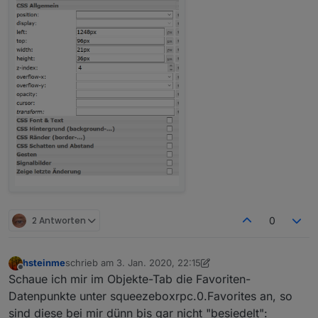
2 Antworten
0
hsteinme
schrieb am
3. Jan. 2020, 22:15
zuletzt editiert von hsteinme
1. März 2020, 23:16
Offline
Schaue ich mir im Objekte-Tab die Favoriten-
Datenpunkte unter squeezeboxrpc.0.Favorites an, so
sind diese bei mir dünn bis gar nicht "besiedelt":