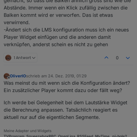
gemacht, so dass die Balken ähnlich gross sind wie die
Abstände. Immer wenn ein Klick zufällig zwischen die
Balken kommt wird er verworfen. Das ist etwas
verwirrend.
-Ändert sich die LMS konfiguration muss ich ein neues
Player Widget einfügen und die anderen damit
verknüpfen, anderst schein es nicht zu gehen
1 Antwort
0
OliverIO
schrieb am
24. Dez. 2019, 01:29
zuletzt editiert von
Offline
Was meinst du mit wenn sich die Konfiguration ändert?
Ein zusätzlicher Player kommt dazu oder fällt weg?
Ich werde bei Gelegenheit bei dem Lautstärke Widget
die Berechnung anpassen. Tatsächlich reagiert es
aktuell nur auf die eigentlichen Segmente.
Meine Adapter und Widgets
TVProgram
,
SqueezeboxRPC
,
OpenLiga
,
RSSFeed
,
MyTime
,,
pi-hole2
,