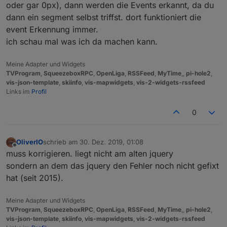
oder gar 0px), dann werden die Events erkannt, da du
dann ein segment selbst triffst. dort funktioniert die
event Erkennung immer.
ich schau mal was ich da machen kann.
Meine Adapter und Widgets
TVProgram
,
SqueezeboxRPC
,
OpenLiga
,
RSSFeed
,
MyTime
,,
pi-hole2
,
vis-json-template
,
skiinfo
,
vis-mapwidgets
,
vis-2-widgets-rssfeed
Links im
Profil
0
OliverIO
schrieb am
30. Dez. 2019, 01:08
zuletzt editiert von
Offline
muss korrigieren. liegt nicht am alten jquery
sondern an dem das jquery den Fehler noch nicht gefixt
hat (seit 2015).
Meine Adapter und Widgets
TVProgram
,
SqueezeboxRPC
,
OpenLiga
,
RSSFeed
,
MyTime
,,
pi-hole2
,
vis-json-template
,
skiinfo
,
vis-mapwidgets
,
vis-2-widgets-rssfeed