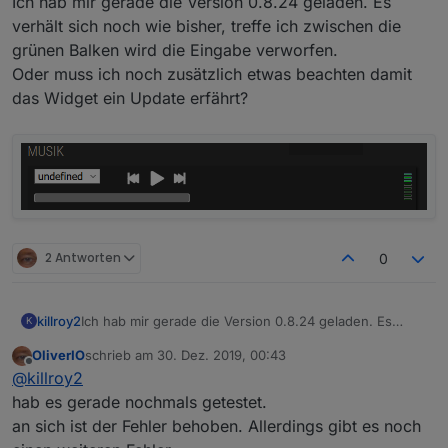
Ich hab mir gerade die Version 0.8.24 geladen. Es
verhält sich noch wie bisher, treffe ich zwischen die
grünen Balken wird die Eingabe verworfen.
Oder muss ich noch zusätzlich etwas beachten damit
das Widget ein Update erfährt?
2 Antworten
0
Ich hab mir gerade die Version 0.8.24 geladen. Es
killroy2
K
verhält sich noch wie bisher, treffe ich zwischen die
OliverIO
schrieb am
30. Dez. 2019, 00:43
grünen Balken wird die Eingabe verworfen.
zuletzt editiert von
Offline
@
killroy2
Oder muss ich noch zusätzlich etwas beachten damit
das Widget ein Update erfährt?
hab es gerade nochmals getestet.
an sich ist der Fehler behoben. Allerdings gibt es noch