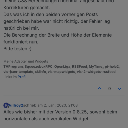
meine CSS Berechnungen nochmal angeschaut und
Korrekturen gemacht.
Das was ich in den beiden vorherigen Posts
geschrieben habe war nicht richtig. der Fehler lag
natürlich bei mir.
Die Berechnung der Breite und Höhe der Elemente
funktioniert nun.
Bitte testen :)
Meine Adapter und Widgets
TVProgram
,
SqueezeboxRPC
,
OpenLiga
,
RSSFeed
,
MyTime
,,
pi-hole2
,
vis-json-template
,
skiinfo
,
vis-mapwidgets
,
vis-2-widgets-rssfeed
Links im
Profil
0
killroy2
schrieb am
2. Jan. 2020, 21:03
K
zuletzt editiert von
Offline
Alles wie bisher mit der Version 0.8.25, sowohl beim
horizontalen als auch vertikalen Widget.