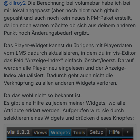
Offline
@
killroy2
Die Berechnung bei volumebar habe ich bei
Balken kommt wird er verworfen. Das ist etwas
verwirrend.
mir lokal angepasst (aber noch nicht nach github
-Ändert sich die LMS konfiguration muss ich ein neues
gepusht und auch noch kein neues NPM-Paket erstellt,
Player Widget einfügen und die anderen damit
da ich noch warten möchte ob sich aus deinem anderen
verknüpfen, anderst schein es nicht zu gehen
Punkt noch Änderungsbedarf ergibt.
Das Player-Widget kannst du übrigens mit Playerdaten
vom LMS dadurch aktualisieren, in dem du im vis-Editor
das Feld "Anzeige-Index" einfach löschst/leerst. Darauf
werden alle Player neu eingelesen und der Anzeige-
Index aktualisiert. Dadurch geht auch nicht die
Verknüpfung zu allen anderen Widgets verloren.
Da das wohl nicht so bekannt ist:
Es gibt eine Hilfe zu jedem meiner Widgets, wo alle
Attribute erklärt werden. Aufgerufen wird sie durch
selektieren eines Widgets und drücken dieses Knopfes: