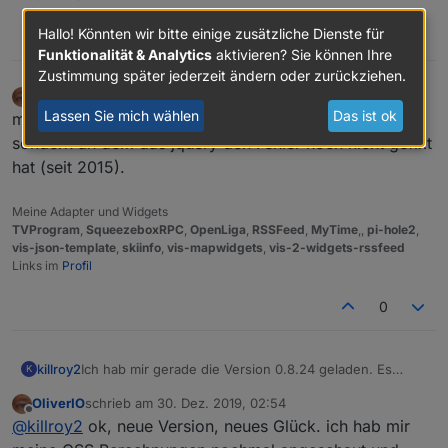
Hallo! Könnten wir bitte einige zusätzliche Dienste für
0
Funktionalität & Analytics
aktivieren? Sie können Ihre
Zustimmung später jederzeit ändern oder zurückziehen.
OliverIO
schrieb am
30. Dez. 2019, 01:08
zuletzt editiert von
Offline
Lassen Sie mich wählen
Das ist ok
muss korrigieren. liegt nicht am alten jquery
sondern an dem das jquery den Fehler noch nicht gefixt
hat (seit 2015).
Meine Adapter und Widgets
TVProgram
,
SqueezeboxRPC
,
OpenLiga
,
RSSFeed
,
MyTime
,,
pi-hole2
,
vis-json-template
,
skiinfo
,
vis-mapwidgets
,
vis-2-widgets-rssfeed
Links im
Profil
0
Ich hab mir gerade die Version 0.8.24 geladen. Es
killroy2
K
verhält sich noch wie bisher, treffe ich zwischen die
OliverIO
schrieb am
30. Dez. 2019, 02:54
grünen Balken wird die Eingabe verworfen.
zuletzt editiert von
Offline
@
killroy2
ok, neue Version, neues Glück. ich hab mir
Oder muss ich noch zusätzlich etwas beachten damit
das Widget ein Update erfährt?