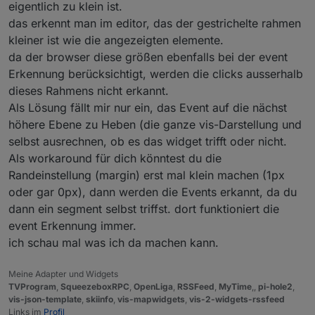
eigentlich zu klein ist.
das erkennt man im editor, das der gestrichelte rahmen
kleiner ist wie die angezeigten elemente.
da der browser diese größen ebenfalls bei der event
Erkennung berücksichtigt, werden die clicks ausserhalb
dieses Rahmens nicht erkannt.
Als Lösung fällt mir nur ein, das Event auf die nächst
höhere Ebene zu Heben (die ganze vis-Darstellung und
selbst ausrechnen, ob es das widget trifft oder nicht.
Als workaround für dich könntest du die
Randeinstellung (margin) erst mal klein machen (1px
oder gar 0px), dann werden die Events erkannt, da du
dann ein segment selbst triffst. dort funktioniert die
event Erkennung immer.
ich schau mal was ich da machen kann.
Meine Adapter und Widgets
TVProgram
,
SqueezeboxRPC
,
OpenLiga
,
RSSFeed
,
MyTime
,,
pi-hole2
,
vis-json-template
,
skiinfo
,
vis-mapwidgets
,
vis-2-widgets-rssfeed
Links im
Profil