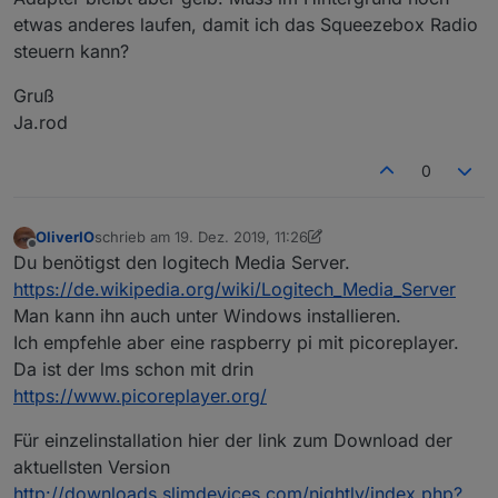
etwas anderes laufen, damit ich das Squeezebox Radio
steuern kann?
Gruß
Ja.rod
0
OliverIO
schrieb am
19. Dez. 2019, 11:26
zuletzt editiert von OliverIO
Offline
Du benötigst den logitech Media Server.
https://de.wikipedia.org/wiki/Logitech_Media_Server
Man kann ihn auch unter Windows installieren.
Ich empfehle aber eine raspberry pi mit picoreplayer.
Da ist der lms schon mit drin
https://www.picoreplayer.org/
Für einzelinstallation hier der link zum Download der
aktuellsten Version
http://downloads.slimdevices.com/nightly/index.php?