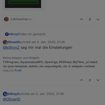
2 Antworten
0
Habe ich gemacht.
killroy2
K
OliverIO
schrieb am
3. Jan. 2020, 21:26
iobroker squeezeboxrpc -v
zuletzt editiert von
Offline
@
killroy2
sag mir mal die Einstellungen
0.8.25
Zu test setze ich den Rahmen und Margin auf extra
gross. Klick auf Rahmen klappt, in Margin nicht.
Meine Adapter und Widgets
Was mir noch auffällt, manche Eingaben auf Balken
TVProgram
,
SqueezeboxRPC
,
OpenLiga
,
RSSFeed
,
MyTime
,,
pi-hole2
,
werden abhängig vom Zustand ignoriert oder erst bei
vis-json-template
,
skiinfo
,
vis-mapwidgets
,
vis-2-widgets-rssfeed
späteren Klicks gemacht.
Links im
Profil
Beispiel von vielen: oberer Balken aktiv, klick auf den
zweiten wird ignoriert. Dritter und dann zweiter
0
funktioniert wieder.
killroy2
schrieb am
3. Jan. 2020, 21:39
K
zuletzt editiert von
Offline
@
OliverIO