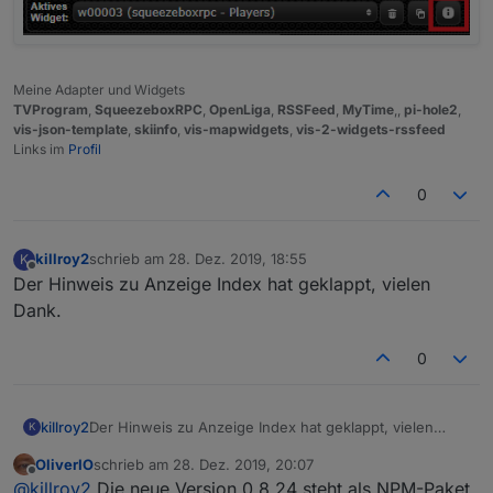
Meine Adapter und Widgets
TVProgram
,
SqueezeboxRPC
,
OpenLiga
,
RSSFeed
,
MyTime
,,
pi-hole2
,
vis-json-template
,
skiinfo
,
vis-mapwidgets
,
vis-2-widgets-rssfeed
Links im
Profil
0
killroy2
schrieb am
28. Dez. 2019, 18:55
K
zuletzt editiert von
Offline
Der Hinweis zu Anzeige Index hat geklappt, vielen
Dank.
0
killroy2
Der Hinweis zu Anzeige Index hat geklappt, vielen
K
Dank.
OliverIO
schrieb am
28. Dez. 2019, 20:07
zuletzt editiert von
Offline
@
killroy2
Die neue Version 0.8.24 steht als NPM-Paket