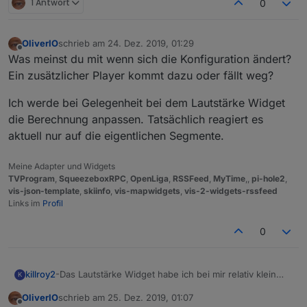
1 Antwort
0
OliverIO
schrieb am
24. Dez. 2019, 01:29
zuletzt editiert von
Offline
Was meinst du mit wenn sich die Konfiguration ändert?
Ein zusätzlicher Player kommt dazu oder fällt weg?
Ich werde bei Gelegenheit bei dem Lautstärke Widget
die Berechnung anpassen. Tatsächlich reagiert es
aktuell nur auf die eigentlichen Segmente.
Meine Adapter und Widgets
TVProgram
,
SqueezeboxRPC
,
OpenLiga
,
RSSFeed
,
MyTime
,,
pi-hole2
,
vis-json-template
,
skiinfo
,
vis-mapwidgets
,
vis-2-widgets-rssfeed
Links im
Profil
0
killroy2
-Das Lautstärke Widget habe ich bei mir relativ klein
K
gemacht, so dass die Balken ähnlich gross sind wie die
OliverIO
schrieb am
25. Dez. 2019, 01:07
Abstände. Immer wenn ein Klick zufällig zwischen die
zuletzt editiert von