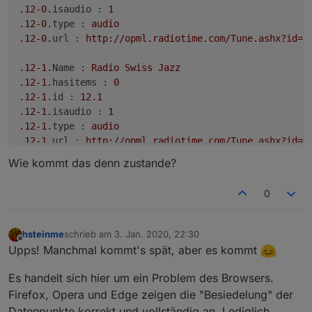
.12
-0.
isaudio :
1
.12
-0.
type :
audio
.12
-0.
url :
http://opml.radiotime.com/Tune.ashx?id=X
.12
-1.
Name :
Radio
Swiss
Jazz
.12
-1.
hasitems :
0
.12
-1.
id :
12.1
.12
-1.
isaudio :
1
.12
-1.
type :
audio
.12
-1.
url :
http://opml.radiotime.com/Tune.ashx?id=X
Wie kommt das denn zustande?
.12
-2.
Name :
Radio
Swiss
Public
Domain
Jazz
.12
-2.
hasitems :
0
0
.12
-2.
id :
12.2
.12
-2.
isaudio :
1
.12
-2.
type :
audio
hsteinme
schrieb am
3. Jan. 2020, 22:30
zuletzt editiert von
.12
-2.
url :
http://www.swissradio.ch/streams/6054.m3
Offline
Upps! Manchmal kommt's spät, aber es kommt
.12
-3.
Name :
RTS
-
Espace
2
Es handelt sich hier um ein Problem des Browsers.
.12
-3.
hasitems :
0
Firefox, Opera und Edge zeigen die "Besiedelung" der
.12
-3.
id :
12.3
Datenpunkte korrekt und vollständig an. Lediglich