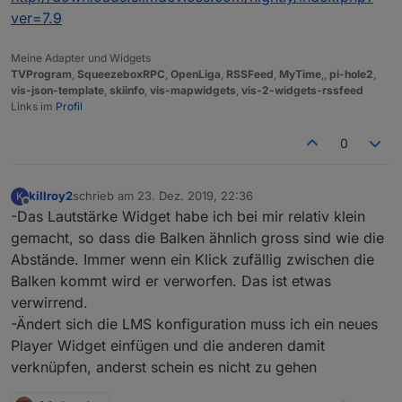
ver=7.9
Meine Adapter und Widgets
TVProgram
,
SqueezeboxRPC
,
OpenLiga
,
RSSFeed
,
MyTime
,,
pi-hole2
,
vis-json-template
,
skiinfo
,
vis-mapwidgets
,
vis-2-widgets-rssfeed
Links im
Profil
0
killroy2
schrieb am
23. Dez. 2019, 22:36
K
zuletzt editiert von
Offline
-Das Lautstärke Widget habe ich bei mir relativ klein
gemacht, so dass die Balken ähnlich gross sind wie die
Abstände. Immer wenn ein Klick zufällig zwischen die
Balken kommt wird er verworfen. Das ist etwas
verwirrend.
-Ändert sich die LMS konfiguration muss ich ein neues
Player Widget einfügen und die anderen damit
verknüpfen, anderst schein es nicht zu gehen