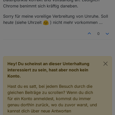
.12
-3.
isaudio :
1
Chrome benimmt sich kräftig daneben.
.12
-3.
type :
audio
.12
-3.
url :
http://espace2.radio.de/playlist.m3u
Sorry für meine voreilige Verbreitung von Unruhe. Soll
heute
(siehe Uhrzeit
) nicht mehr vorkommen ...
0
Hey! Du scheinst an dieser Unterhaltung
interessiert zu sein, hast aber noch kein
Konto.
Hast du es satt, bei jedem Besuch durch die
gleichen Beiträge zu scrollen? Wenn du dich
für ein Konto anmeldest, kommst du immer
genau dorthin zurück, wo du zuvor warst, und
kannst dich über neue Antworten