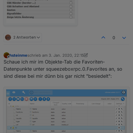
2 Antworten
0
hsteinme
schrieb am
3. Jan. 2020, 22:15
zuletzt editiert von hsteinme
1. März 2020, 23:16
Offline
Schaue ich mir im Objekte-Tab die Favoriten-
Datenpunkte unter squeezeboxrpc.0.Favorites an, so
sind diese bei mir dünn bis gar nicht "besiedelt":