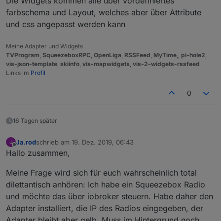
Die Widgets kommen alle über vordefiniertes
farbschema und Layout, welches aber über Attribute
und css angepasst werden kann
Meine Adapter und Widgets
TVProgram
,
SqueezeboxRPC
,
OpenLiga
,
RSSFeed
,
MyTime
,,
pi-hole2
,
vis-json-template
,
skiinfo
,
vis-mapwidgets
,
vis-2-widgets-rssfeed
Links im
Profil
0
16 Tagen später
Ja.rod
schrieb am
19. Dez. 2019, 06:43
J
zuletzt editiert von
Offline
Hallo zusammen,
Meine Frage wird sich für euch wahrscheinlich total
dilettantisch anhören: Ich habe ein Squeezebox Radio
und möchte das über iobroker steuern. Habe daher den
Adapter installiert, die IP des Radios eingegeben, der
Adapter bleibt aber gelb. Muss im Hintergrund noch