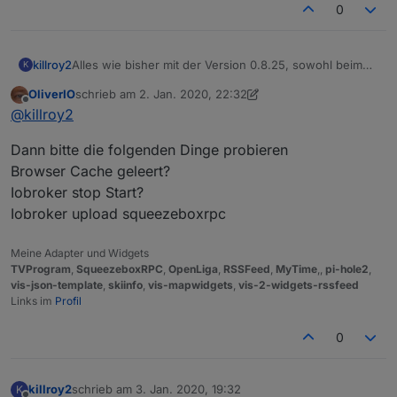
0
killroy2
Alles wie bisher mit der Version 0.8.25, sowohl beim
K
horizontalen als auch vertikalen Widget.
OliverIO
schrieb am
2. Jan. 2020, 22:32
zuletzt editiert von OliverIO
1. Feb. 2020, 23:34
Offline
@
killroy2
Dann bitte die folgenden Dinge probieren
Browser Cache geleert?
Iobroker stop Start?
Iobroker upload squeezeboxrpc
Meine Adapter und Widgets
TVProgram
,
SqueezeboxRPC
,
OpenLiga
,
RSSFeed
,
MyTime
,,
pi-hole2
,
vis-json-template
,
skiinfo
,
vis-mapwidgets
,
vis-2-widgets-rssfeed
Links im
Profil
0
killroy2
schrieb am
3. Jan. 2020, 19:32
K
zuletzt editiert von