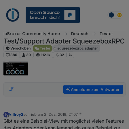
Weiter zum Inhalt
ioBroker Community Home
Deutsch
Tester
Test/Support Adapter SqueezeboxRPC
Verschoben
Tester
squeezeboxrpc adapter
380
30
112.1k
32
Anmelden zum Antworten
killroy2
schrieb am
2. Dez. 2019, 21:07
K
zuletzt editiert von killroy2
12. Feb. 2019, 22:31
Offline
Gibt es eine Beispiel-View mit möglichst vielen Features
des Adapters oder kann jemand ein gutes Beispiel zur