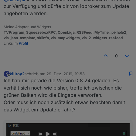
zur Verfügung und dürfte dir von iobroker zum Update
angeboten werden.
Meine Adapter und Widgets
TVProgram
,
SqueezeboxRPC
,
OpenLiga
,
RSSFeed
,
MyTime
,,
pi-hole2
,
vis-json-template
,
skiinfo
,
vis-mapwidgets
,
vis-2-widgets-rssfeed
Links im
Profil
0
killroy2
schrieb am
29. Dez. 2019, 19:53
K
zuletzt editiert von
Offline
Ich hab mir gerade die Version 0.8.24 geladen. Es
verhält sich noch wie bisher, treffe ich zwischen die
grünen Balken wird die Eingabe verworfen.
Oder muss ich noch zusätzlich etwas beachten damit
das Widget ein Update erfährt?