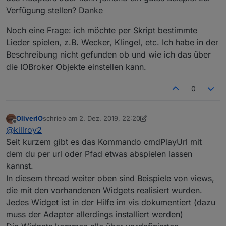
Verfügung stellen? Danke
Noch eine Frage: ich möchte per Skript bestimmte
Lieder spielen, z.B. Wecker, Klingel, etc. Ich habe in der
Beschreibung nicht gefunden ob und wie ich das über
die IOBroker Objekte einstellen kann.
0
OliverIO
schrieb am
2. Dez. 2019, 22:20
zuletzt editiert von OliverIO
12. Feb. 2019, 23:21
Offline
@
killroy2
Seit kurzem gibt es das Kommando cmdPlayUrl mit
dem du per url oder Pfad etwas abspielen lassen
kannst.
In diesem thread weiter oben sind Beispiele von views,
die mit den vorhandenen Widgets realisiert wurden.
Jedes Widget ist in der Hilfe im vis dokumentiert (dazu
muss der Adapter allerdings installiert werden)