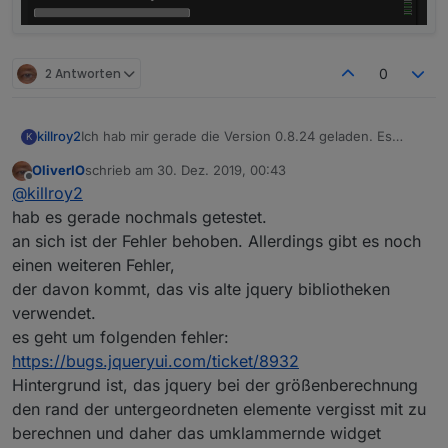
2 Antworten
0
Ich hab mir gerade die Version 0.8.24 geladen. Es
killroy2
K
verhält sich noch wie bisher, treffe ich zwischen die
OliverIO
schrieb am
30. Dez. 2019, 00:43
grünen Balken wird die Eingabe verworfen.
zuletzt editiert von
Offline
@
killroy2
Oder muss ich noch zusätzlich etwas beachten damit
das Widget ein Update erfährt?
hab es gerade nochmals getestet.
an sich ist der Fehler behoben. Allerdings gibt es noch
einen weiteren Fehler,
der davon kommt, das vis alte jquery bibliotheken
verwendet.
es geht um folgenden fehler:
https://bugs.jqueryui.com/ticket/8932
Hintergrund ist, das jquery bei der größenberechnung
den rand der untergeordneten elemente vergisst mit zu
berechnen und daher das umklammernde widget