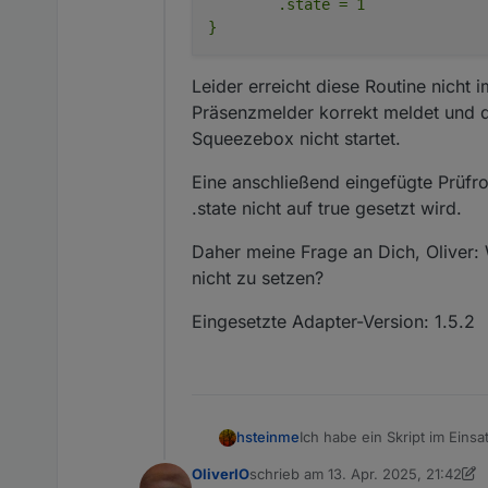
	.state = 1

zurück.
Das Widget kann i
Ich habe keine VIS
Leider erreicht diese Routine nich
Präsenzmelder korrekt meldet und da
Squeezebox nicht startet.
Eine anschließend eingefügte Prüfro
.state nicht auf true gesetzt wird.
Daher meine Frage an Dich, Oliver: 
nicht zu setzen?
Eingesetzte Adapter-Version: 1.5.2
Ich habe ein Skript im Eins
hsteinme
Anwesenheit meldet.
OliverIO
schrieb am
13. Apr. 2025, 21:42
if presence reported {
zuletzt editiert von OliverIO