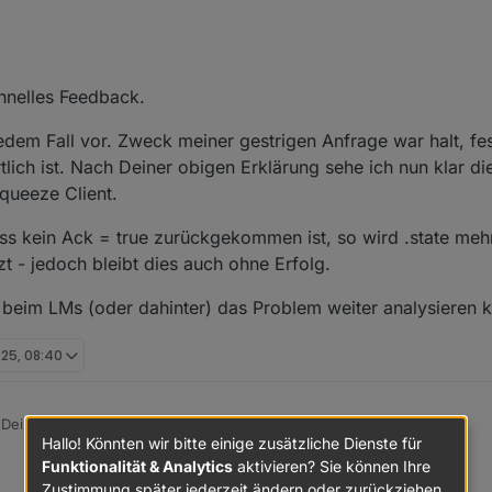
rgesehen ist.
chnelles Feedback.
pause datenpunkt mit der bezeichnung state beschreibst (mit ack=false
er befehl an den LMS/Lyrion-Server abgesetzt.
schiedlichen Datenzusammenstellungen in unterschiedlichen Zeitabstände
n jedem Fall vor. Zweck meiner gestrigen Anfrage war halt, fe
ich den Status vom Server.
n Meldungen selbst den Status verändert, dann wird über das Polling da
feststellst, dann bitte hier nochmal schreiben. Der Playstatus sollte ab
lich ist. Nach Deiner obigen Erklärung sehe ich nun klar d
, allerdings dann mit dem ack=true flag, da ja nun die Information vom G
queeze Client.
 dass kein Ack = true zurückgekommen ist, so wird .state me
t - jedoch bleibt dies auch ohne Erfolg.
ch beim LMs (oder dahinter) das Problem weiter analysieren 
025, 08:40
r Dein schnelles Feedback.
Hallo! Könnten wir bitte einige zusätzliche Dienste für
Funktionalität & Analytics
aktivieren? Sie können Ihre
t hier in jedem Fall vor. Zweck meiner gestrigen Anfrage war halt, festzu
tlich ist. Nach Deiner obigen Erklärung sehe ich nun klar die Verantwo
Zustimmung später jederzeit ändern oder zurückziehen.