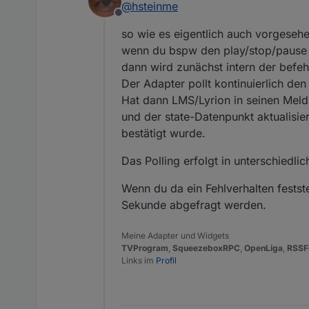
@
hsteinme
	.Power = 1

Offline
Leider erreicht diese Rout
	.cmdGeneral  = pl
korrekt meldet und dass die
so wie es eigentlich auch vorgesehen
	.Volume = 70

Eine anschließend eingefügt
	.cmdGeneral = ra
wenn du bspw den play/stop/pause d
nicht auf true gesetzt wird.
	.state = 1

dann wird zunächst intern der befe
Daher meine Frage an Dich, 
Der Adapter pollt kontinuierlich den
setzen?
Eingesetzte Adapter-Version
Hat dann LMS/Lyrion in seinen Meldu
und der state-Datenpunkt aktualisie
bestätigt wurde.
Das Polling erfolgt in unterschiedl
Wenn du da ein Fehlverhalten festste
Sekunde abgefragt werden.
Meine Adapter und Widgets
TVProgram
,
SqueezeboxRPC
,
OpenLiga
,
RSSF
Links im
Profil