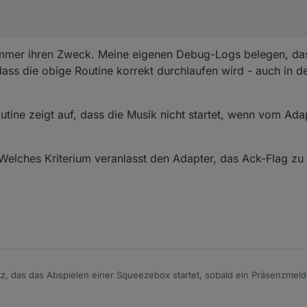
ch nicht ausprobieren.
, bzw. verwende ich Jarvis als Visualisierung.
t immer ihren Zweck. Meine eigenen Debug-Logs belegen, da
ss die obige Routine korrekt durchlaufen wird - auch in de
utine zeigt auf, dass die Musik nicht startet, wenn vom Ada
Welches Kriterium veranlasst den Adapter, das Ack-Flag zu 
atz, das das Abspielen einer Squeezebox startet, sobald ein Präsenzmel

