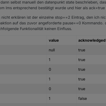
 dann selbst manuell den datenpunkt state beschrieben, das
m lms entsprechend bestätigt wurde und hier als ack=true s
 nicht erklären ist der einzelne stop==2 Eintrag, den ich nic
eaktion auf das zuvor angeforderte pause==0 Kommando. da
chfolgende Funktionalität keinen Einfluss.
value
acknowledged
null
true
1
true
0
true
1
true
0
true
1
false