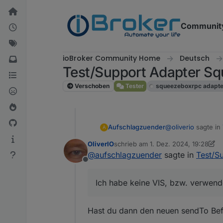
Weiter zum Inhalt
Communit
ioBroker Community Home
Deutsch
Test/Support Adapter 
Verschoben
Tester
squeezeboxrpc adapte
@
oliverio
sagte in
Aufschlagzuender
A
OliverIO
schrieb am
1. Dez. 2024, 19:28
zuletzt editiert von OliverIO
12. Jan
@
aufschlagzuender
sagte in
Test/S
Sieht eigentlich
Offline
Hast du das neu
Ich habe mich jetz
Dazu musst du e
Ich habe keine VIS, bzw. verwende
Dann das playli
So wie es aussieht
Dann müsste die
Wenn ich dann im f
Hast du dann den neuen sendTo Befe
Das muss passiert s
Die Player/Ordner 