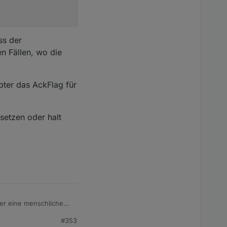
ss der
n Fällen, wo die
pter das AckFlag für
setzen oder halt
der eine menschliche
#353