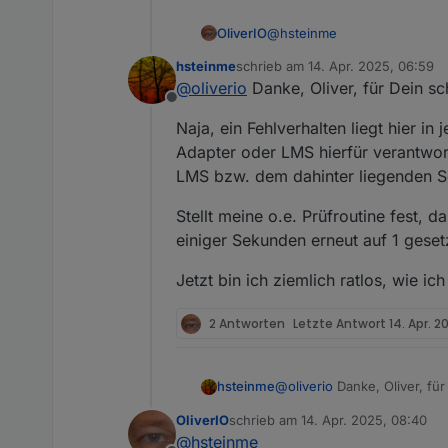
@
hsteinme
OliverIO
hsteinme
schrieb am
14. Apr. 2025, 06:59
so wie es eigentlich auch vo
zuletzt editiert von
@
oliverio
Danke, Oliver, für Dein s
wenn du bspw den play/stop/
Offline
dann wird zunächst intern d
Das Polling erfolgt in unter
Naja, ein Fehlverhalten liegt hier i
Der Adapter pollt kontinuierl
Hat dann LMS/Lyrion in seine
Wenn du da ein Fehlverhalten 
Adapter oder LMS hierfür verantwort
state-Datenpunkt aktualisiert
Sekunde abgefragt werden.
LMS bzw. dem dahinter liegenden S
Stellt meine o.e. Prüfroutine fest,
einiger Sekunden erneut auf 1 gesetz
Jetzt bin ich ziemlich ratlos, wie i
2 Antworten
Letzte Antwort
14. Apr. 2
@
oliverio
Danke, Oliver, fü
hsteinme
OliverIO
schrieb am
14. Apr. 2025, 08:40
Naja, ein Fehlverhalten lieg
zuletzt editiert von
@
hsteinme
oder LMS hierfür verantwor