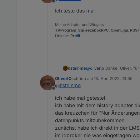
Offline
dahinter liegenden Squeeze
Stellt meine o.e. Prüfrouti
Ich teste das mal
Sekunden erneut auf 1 geset
Jetzt bin ich ziemlich ratl
Meine Adapter und Widgets
TVProgram
,
SqueezeboxRPC
,
OpenLiga
,
RSSF
Links im
Profil
@
oliverio
Danke, Oliver, fü
hsteinme
OliverIO
schrieb am
15. Apr. 2025, 13:36
Naja, ein Fehlverhalten lieg
zuletzt editiert von
@
hsteinme
oder LMS hierfür verantwor
Offline
dahinter liegenden Squeeze
Stellt meine o.e. Prüfrouti
ich habe mal getestet.
Sekunden erneut auf 1 geset
Jetzt bin ich ziemlich ratl
ich habe mit dem history adapter di
das kreuzchen für "Nur Änderungen 
datenpunkts mitzubekommen.
zunächst habe ich direkt in der LMS
im iobroker nie was eingetragen wo