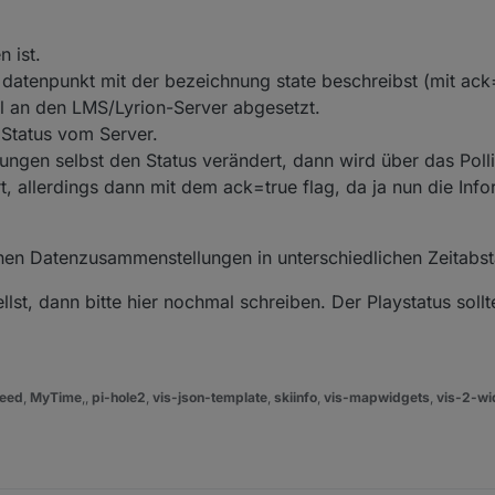
ine nicht immer ihren Zweck. Meine eigenen Debug-Logs belegen, dass
aylist clear

 obige Routine korrekt durchlaufen wird - auch in den Fällen, wo die Sq
 ist.
e Prüfroutine zeigt auf, dass die Musik nicht startet, wenn vom Adapter
ndomplay 2

atenpunkt mit der bezeichnung state beschreibst (mit ack=
hl an den LMS/Lyrion-Server abgesetzt.
Oliver: Welches Kriterium veranlasst den Adapter, das Ack-Flag zu setze
 Status vom Server.
: 1.5.2
ngen selbst den Status verändert, dann wird über das Pollin
rt, allerdings dann mit dem ack=true flag, da ja nun die In
ichen Datenzusammenstellungen in unterschiedlichen Zeitabs
llst, dann bitte hier nochmal schreiben. Der Playstatus soll
eed
,
MyTime
,,
pi-hole2
,
vis-json-template
,
skiinfo
,
vis-mapwidgets
,
vis-2-wi