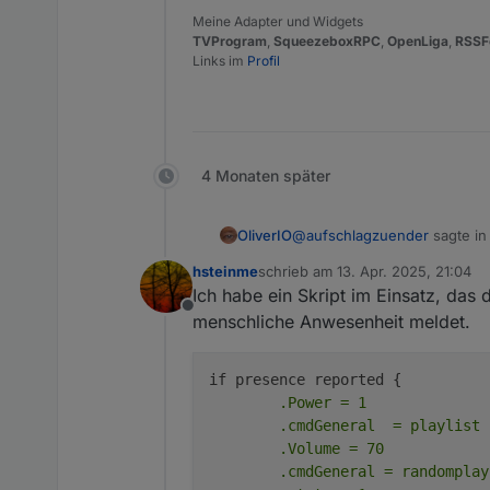
Meine Adapter und Widgets
TVProgram
,
SqueezeboxRPC
,
OpenLiga
,
RSSF
Links im
Profil
4 Monaten später
@
aufschlagzuender
sagte i
OliverIO
hsteinme
schrieb am
13. Apr. 2025, 21:04
zuletzt editiert von
Ich habe ein Skript im Einsatz, das
Ich habe keine VIS, bzw. v
Offline
menschliche Anwesenheit meldet.
Hast du dann den neuen send
	.Power = 1

@
oliverio
	.cmdGeneral  = playlist clear

Hast Du das bewu
	.Volume = 70

Bleibt das jetzt so
"cmdGeneral" funkti
	.cmdGeneral = randomplay 2

Möchte ungerne me