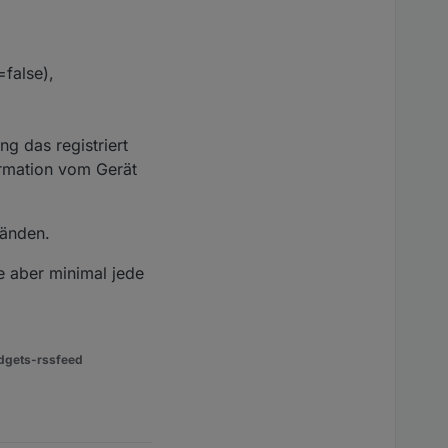
 der Präsenzmelder
ueezebox nicht startet.
 das AckFlag für .state
false),
n oder halt nicht zu
g das registriert
formation vom Gerät
tänden.
te aber minimal jede
dgets-rssfeed