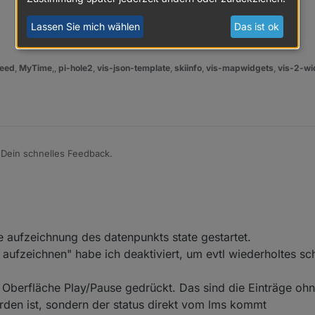
 Client.
ne fest, dass kein Ack = true zurückgekommen ist, so wird .state mehrma
zt - jedoch bleibt dies auch ohne Erfolg.
Lassen Sie mich wählen
Das ist ok
os, wie ich beim LMs (oder dahinter) das Problem weiter analysieren kann.
eed
,
MyTime
,,
pi-hole2
,
vis-json-template
,
skiinfo
,
vis-mapwidgets
,
vis-2-wi
r Dein schnelles Feedback.
t hier in jedem Fall vor. Zweck meiner gestrigen Anfrage war halt, festzu
tlich ist. Nach Deiner obigen Erklärung sehe ich nun klar die Verantwo
 Client.
ne fest, dass kein Ack = true zurückgekommen ist, so wird .state mehrma
zt - jedoch bleibt dies auch ohne Erfolg.
os, wie ich beim LMs (oder dahinter) das Problem weiter analysieren kann.
e aufzeichnung des datenpunkts state gestartet.
aufzeichnen" habe ich deaktiviert, um evtl wiederholtes sc
 Oberfläche Play/Pause gedrückt. Das sind die Einträge ohn
rden ist, sondern der status direkt vom lms kommt