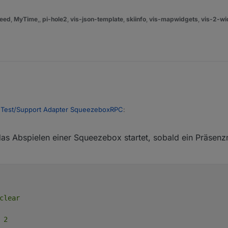
eed
,
MyTime
,,
pi-hole2
,
vis-json-template
,
skiinfo
,
vis-mapwidgets
,
vis-2-wi
n
Test/Support Adapter SqueezeboxRPC
:
 das Abspielen einer Squeezebox startet, sobald ein Präsenz
erwende ich Jarvis als Visualisierung
To Befehl zum Abruf der Playlist ausprobiert?
sst angepasst?
?
oniert dann jetzt mit der Playlist ID.
ine Scripte alle anpassen und dann kommt mit dem nächsten Update di