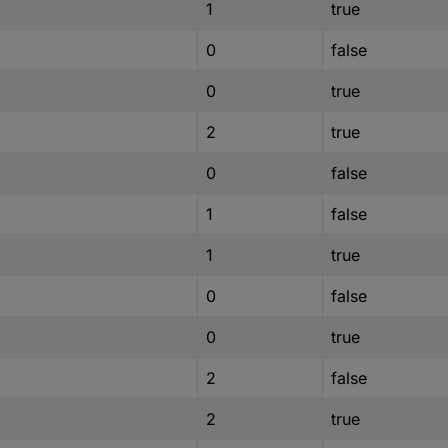
1
true
0
false
0
true
2
true
0
false
1
false
1
true
0
false
0
true
2
false
2
true