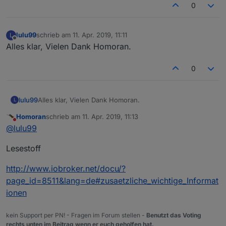
0
lulu99
schrieb am
11. Apr. 2019, 11:11
L
zuletzt editiert von
Offline
Alles klar, Vielen Dank Homoran.
0
lulu99
Alles klar, Vielen Dank Homoran.
L
Homoran
schrieb am
11. Apr. 2019, 11:13
zuletzt editiert von
Nicht stören
@
lulu99
Lesestoff
http://www.iobroker.net/docu/?
page_id=8511&lang=de#zusaetzliche_wichtige_Informat
ionen
kein Support per PN! - Fragen im Forum stellen -
Benutzt das Voting
rechts unten im Beitrag wenn er euch geholfen hat.