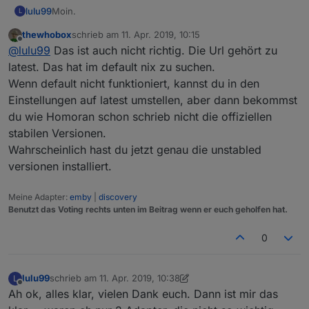
Moin.
lulu99
L
thewhobox
schrieb am
11. Apr. 2019, 10:15
Bei mir geht der Link "
http://iobroker.live/sources-
zuletzt editiert von
Offline
@
lulu99
Das ist auch nicht richtig. Die Url gehört zu
dist.json
" nicht.
Es werden auch nicht die Versionsnummern bei den
latest. Das hat im default nix zu suchen.
Adaptern angezeigt.
Wenn default nicht funktioniert, kannst du in den
Dann habe ich "
http://iobroker.live/sources-dist-
Einstellungen auf latest umstellen, aber dann bekommst
latest.json
" auch unter "default" eingetragen, dann
du wie Homoran schon schrieb nicht die offiziellen
konnte ich zumindest die Adapter updaten.
Nun steht aber im Moment unter beiden Feldern
"
http://iobroker.live/sources-dist-latest.json
".
stabilen Versionen.
Das kann so auch nicht richtig sein, oder?
Wahrscheinlich hast du jetzt genau die unstabled
versionen installiert.
Meine Adapter:
emby
|
discovery
Benutzt das Voting rechts unten im Beitrag wenn er euch geholfen hat.
0
lulu99
schrieb am
11. Apr. 2019, 10:38
L
zuletzt editiert von lulu99
4. Nov. 2019, 12:40
Offline
Ah ok, alles klar, vielen Dank euch. Dann ist mir das