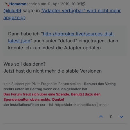
Homoran
schrieb am
11. Apr. 2019, 10:09
Bei mir geht der Link "
http://iobroker.live/sources-
zuletzt editiert von Homoran
4. Nov. 2019, 12:09
Nicht stören
@
lulu99
sagte in
"Adapter verfügbar" wird nicht mehr
dist.json
" nicht.
Es werden auch nicht die Versionsnummern bei den
angezeigt
:
Adaptern angezeigt.
Dann habe ich "
http://iobroker.live/sources-dist-
latest.json
" auch unter "default" eingetragen, dann
Dann habe ich "
http://iobroker.live/sources-dist-
konnte ich zumindest die Adapter updaten.
Nun steht aber im Moment unter beiden Feldern
latest.json
" auch unter "default" eingetragen, dann
"
http://iobroker.live/sources-dist-latest.json
".
konnte ich zumindest die Adapter updaten
Das kann so auch nicht richtig sein, oder?
Was soll das denn?
Jetzt hast du nicht mehr die stable Versionen
kein Support per PN! - Fragen im Forum stellen -
Benutzt das Voting
rechts unten im Beitrag wenn er euch geholfen hat.
Das Forum freut sich über eine Spende. Benutzt dazu den
Spendenbutton oben rechts. Danke!
der Installationsfixer:
curl -fsL https://iobroker.net/fix.sh | bash -
0