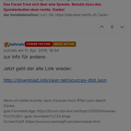
Das Forum freut sich über eine Spende. Benutzt dazu den
Spendenbutton oben rechts. Danke!
der Installationsfixer:
curl -fsL https://iobroker.net/fix.sh | bash -
0
bahnuhr
FORUM TESTING
MOST ACTIVE
Online
schrieb am
11. Apr. 2019, 16:34
zuletzt editiert von
zur Info für andere:
Jetzt geht der alte Link wieder:
http://download.iobroker.net/sources-dist.json
Wenn ich helfen konnte, dann Daumen hoch (Pfeil nach oben)!
Danke.
gute Forenbeiträge: https://forum.iobroker.net/topic/51555/hinweise-
f%C3%BCr-gute-forenbeitr%C3%A4ge
ScreenToGif :https://www.screentogif.com/downloads.html