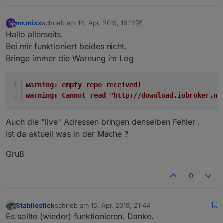
mr.mixx
schrieb am
14. Apr. 2019, 18:12
M
zuletzt editiert von Negalein
Offline
Hallo allerseits.
Bei mir funktioniert beides nicht.
Bringe immer die Warnung im Log
warning: empty repo received!
warning: Cannot read "http://download.iobroker.ne
Auch die "live" Adressen bringen denselben Fehler .
Ist da aktuell was in der Mache ?
Gruß
0
Stabilostick
schrieb am
15. Apr. 2019, 21:44
zuletzt editiert von
Offline
Es sollte (wieder) funktionieren. Danke.