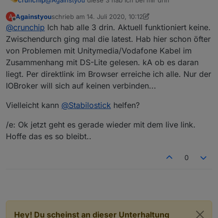
crunchip
Againstyou
schrieb am
14. Juli 2020, 10:12
A
1

zuletzt editiert von Againstyou
Offline
@
crunchip
Ich hab alle 3 drin. Aktuell funktioniert keine.
default

http://download.iobroker.net/sources-dist.jso
Zwischendurch ging mal die latest. Hab hier schon öfter
von Problemen mit Unitymedia/Vodafone Kabel im
2

Zusammenhang mit DS-Lite gelesen. kA ob es daran
latest

liegt. Per direktlink im Browser erreiche ich alle. Nur der
http://download.iobroker.net/sources-dist-lat
IOBroker will sich auf keinen verbinden...
3

live

Vielleicht kann
@
Stabilostick
helfen?
http://iobroker.live/repo/sources-dist-latest
/e: Ok jetzt geht es gerade wieder mit dem live link.
Hoffe das es so bleibt..
0
Hey! Du scheinst an dieser Unterhaltung