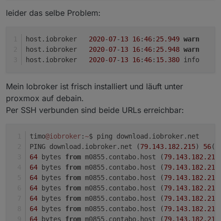
leider das selbe Problem:
host.iobroker	
2020
-
07
-
13
16
:
46
:
25.949
warn
	
host.iobroker	
2020
-
07
-
13
16
:
46
:
25.948
warn
	
host.iobroker	
2020
-
07
-
13
16
:
46
:
15.380
	i
Mein Iobroker ist frisch installiert und läuft unter
proxmox auf debain.
Per SSH verbunden sind beide URLs erreichbar:
timo
@iobroker
:
~
$ ping download.iobroker.net
PING download.iobroker.net (
79.143
.182
.215
) 
56
(
8
64
 bytes 
from
 m0855.contabo.host (
79.143
.182
.215
64
 bytes 
from
 m0855.contabo.host (
79.143
.182
.215
64
 bytes 
from
 m0855.contabo.host (
79.143
.182
.215
64
 bytes 
from
 m0855.contabo.host (
79.143
.182
.215
64
 bytes 
from
 m0855.contabo.host (
79.143
.182
.215
64
 bytes 
from
 m0855.contabo.host (
79.143
.182
.215
64
 bytes 
from
 m0855.contabo.host (
79.143
.182
.215