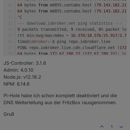
64
 bytes 
from
 m0855.contabo.host (
79.143
.182
.215
64
 bytes 
from
 m0855.contabo.host (
79.143
.182
.215
^
C
--- download.iobroker.net ping statistics ---
9
 packets transmitted, 
9
 received, 
0
%
 packet los
rtt min
/
avg
/
max
/
mdev 
=
16.370
/
18.576
/
25.917
/
2.71
timo
@iobroker
:
~
$ ping repo.iobroker.live
PING repo.iobroker.live.cdn.cloudflare.net (
172.
64
 bytes 
from
172.67
.180
.22
 (
172.67
.180
.22
): icm
64
 bytes 
from
172.67
.180
.22
 (
172.67
.180
.22
): icm
JS-Controller: 3.1.6
64
 bytes 
from
172.67
.180
.22
 (
172.67
.180
.22
): icm
Admin: 4.0.10
64
 bytes 
from
172.67
.180
.22
 (
172.67
.180
.22
): icm
Node.js: v12.18.2
64
 bytes 
from
172.67
.180
.22
 (
172.67
.180
.22
): icm
NPM: 6.14.6
64
 bytes 
from
172.67
.180
.22
 (
172.67
.180
.22
): icm
64
 bytes 
from
172.67
.180
.22
 (
172.67
.180
.22
): icm
Pi-Hole habe ich schon komplett deaktiviert und die
64
 bytes 
from
172.67
.180
.22
 (
172.67
.180
.22
): icm
DNS Weiterleitung aus der FritzBox rausgenommen.
64
 bytes 
from
172.67
.180
.22
 (
172.67
.180
.22
): icm
^
C
Gruß
--- repo.iobroker.live.cdn.cloudflare.net ping s
9
 packets transmitted, 
9
 received, 
0
%
 packet los
1
rtt min
/
avg
/
max
/
mdev 
=
20.639
/
22.225
/
23.844
/
1.05