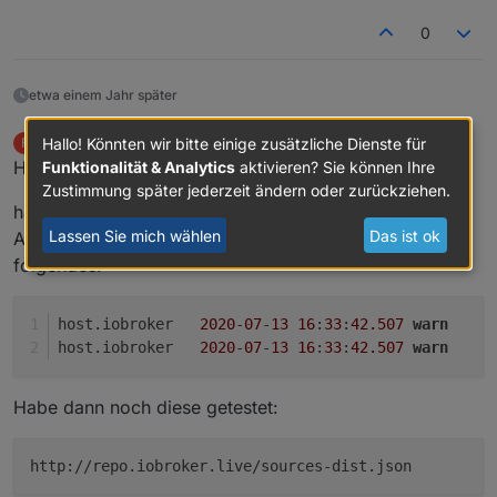
0
etwa einem Jahr später
FuLLHDvs480p
schrieb am
13. Juli 2020, 14:52
Hallo! Könnten wir bitte einige zusätzliche Dienste für
F
zuletzt editiert von
Offline
Hallo,
Funktionalität & Analytics
aktivieren? Sie können Ihre
Zustimmung später jederzeit ändern oder zurückziehen.
habe derzeit genau das gleiche Problem. Kann die
Lassen Sie mich wählen
Das ist ok
Adapterliste nicht aktualisieren und im Log steht
folgendes:
host.iobroker	
2020
-
07
-
13
16
:
33
:
42.507
warn
	
host.iobroker	
2020
-
07
-
13
16
:
33
:
42.507
warn
	
Habe dann noch diese getestet:
http://repo.iobroker.live/sources-dist.json