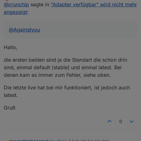
rtt min/avg/max/mdev = 20.639/22.225/23.
Offline
@
crunchip
sagte in
"Adapter verfügbar" wird nicht mehr
default

http://download.iobroker.net/sources-dist.jso
angezeigt
:
2

@
Againstyou
latest

http://download.iobroker.net/sources-dist-lat
Hallo,
3

live

http://iobroker.live/repo/sources-dist-latest
die ersten beiden sind ja die Standart die schon drin
sind, einmal default (stable) und einmal latest. Bei
denen kam es immer zum Fehler, siehe oben.
Die letzte live hat bei mir funktioniert, ist jedoch auch
latest.
Gruß
0
@
Againstyou
diese 3 hab ich bei mir drin