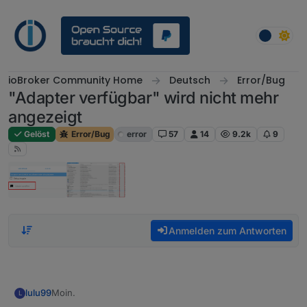
Weiter zum Inhalt
ioBroker Community Home
Deutsch
Error/Bug
"Adapter verfügbar" wird nicht mehr
angezeigt
Gelöst
Error/Bug
error
57
14
9.2k
9
Anmelden zum Antworten
Moin.
lulu99
L