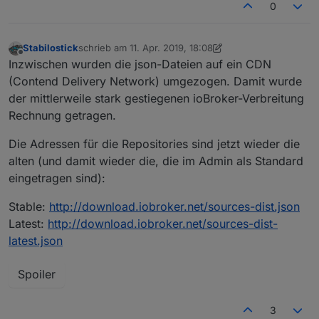
0
Stabilostick
schrieb am
11. Apr. 2019, 18:08
zuletzt editiert von Stabilostick
4. Nov. 2019, 21:46
Offline
Inzwischen wurden die json-Dateien auf ein CDN
(Contend Delivery Network) umgezogen. Damit wurde
der mittlerweile stark gestiegenen ioBroker-Verbreitung
Rechnung getragen.
Die Adressen für die Repositories sind jetzt wieder die
alten (und damit wieder die, die im Admin als Standard
eingetragen sind):
Stable:
http://download.iobroker.net/sources-dist.json
Latest:
http://download.iobroker.net/sources-dist-
latest.json
Spoiler
3