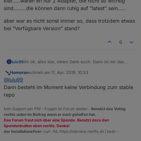
klar.....waren eh nur 2 Adapter, die nicht so wichtig
sind........die können dann ruhig auf "latest" sein.....
aber war es nicht sonst immer so, dass trotzdem etwas
bei "Verfügbare Version" stand?
0
Ah ok, alles klar, vielen Dank euch. Dann ist mir das
lulu99
L
klar.....waren eh nur 2 Adapter, die nicht so wichtig
Homoran
schrieb am
11. Apr. 2019, 10:53
sind........die können dann ruhig auf "latest" sein.....
aber war es nicht sonst immer so, dass trotzdem etwas
zuletzt editiert von
Nicht stören
@
lulu99
bei "Verfügbare Version" stand?
Dann besteht im Moment keine Verbindung zum stable
repo
kein Support per PN! - Fragen im Forum stellen -
Benutzt das Voting
rechts unten im Beitrag wenn er euch geholfen hat.
Das Forum freut sich über eine Spende. Benutzt dazu den
Spendenbutton oben rechts. Danke!
der Installationsfixer:
curl -fsL https://iobroker.net/fix.sh | bash -