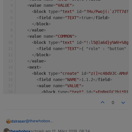
<
value
name
=
"VALUE"
>
<
block
type
=
"text"
id
=
"?Hv/Pwoj(:`z7TT7d?U
<
field
name
=
"TEXT"
>
true
</
field
>
</
block
>
</
value
>
<
value
name
=
"COMMON"
>
<
block
type
=
"text"
id
=
"!:l5@]a6d}y%WV+%8gS
<
field
name
=
"TEXT"
>
{ "role" : "button" ,
</
block
>
</
value
>
<
next
>
<
block
type
=
"create"
id
=
"z(]=c48dVJC-AMnF2
<
field
name
=
"NAME"
>
1.1.2
</
field
>
<
value
name
=
"VALUE"
>
<
block
type
=
"text"
id
=
"+FnBpU}C?hi*D1D
<
field
name
=
"TEXT"
>
true
</
field
>
0
</
block
>
</
value
>
<
value
name
=
"COMMON"
>
@
thewhobox
dslraser
<
block
type
=
"text"
id
=
"%^B9Xeiy8)KJoRB
<
field
name
=
"TEXT"
>
{ "role" : "butto
thewhobox
schrieb am
12. März 2019, 08:24