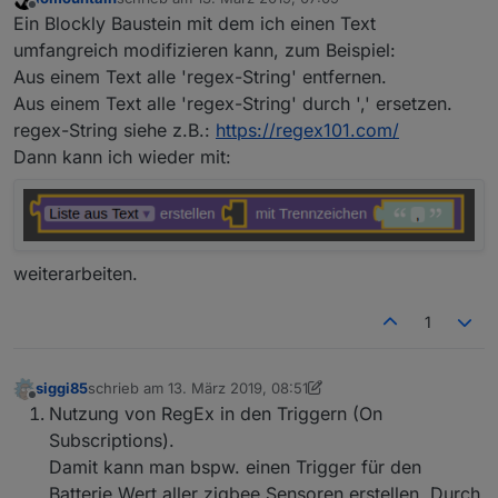
zuletzt editiert von
Offline
Ein Blockly Baustein mit dem ich einen Text
umfangreich modifizieren kann, zum Beispiel:
Aus einem Text alle 'regex-String' entfernen.
Aus einem Text alle 'regex-String' durch ',' ersetzen.
regex-String siehe z.B.:
https://regex101.com/
Dann kann ich wieder mit:
weiterarbeiten.
1
siggi85
schrieb am
13. März 2019, 08:51
zuletzt editiert von siggi85
Offline
Nutzung von RegEx in den Triggern (On
Subscriptions).
Damit kann man bspw. einen Trigger für den
Batterie Wert aller zigbee Sensoren erstellen. Durch