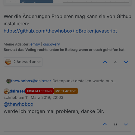
Wer die Änderungen Probieren mag kann sie von Github
installieren:
https://github.com/thewhobox/ioBroker.javascript
Meine Adapter:
emby
|
discovery
Benutzt das Voting rechts unten im Beitrag wenn er euch geholfen hat.
2 Antworten
4
@
dslraser
Datenpunkt erstellen wurde nun
thewhobox
erweitert und ist vollkommen Abwärtskompatibel.
dslraser
FORUM TESTING
MOST ACTIVE
Wer die Änderungen Probieren mag kann sie von
Offline
schrieb am
11. März 2019, 22:03
Github installieren:
zuletzt editiert von
@
thewhobox
https://github.com/thewhobox/ioBroker.javascript
werde ich morgen mal probieren, danke Dir.
0