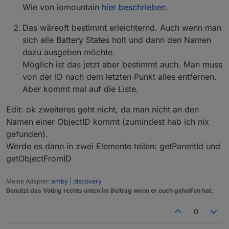
damit ich einen RegEx verwenden konnte, bspw.
Wie von iomountain
hier beschrieben
.
für diese Batterieüberwachung.
Das wäreoft bestimmt erleichternd. Auch wenn man
Name des darüber liegen Objektes in Trigger
sich alle Battery States holt und dann den Namen
nutzen
dazu ausgeben möchte.
Wenn ich einen Sensor habe mit Namen
"Wohnzimmer Temperatur"
und darunter der
Möglich ist das jetzt aber bestimmt auch. Man muss
Temperatur Datenpunkt mit Namen "
Temperatur
"
von der ID nach dem letzten Punkt alles entfernen.
liegt, dann kann ich in einem Trigger bisher ein
Aber kommt mal auf die Liste.
Baustein "Name" nutzen in dem dann
"
Temperatur
" steht. Ich würde gene einen
Edit: ok zweiteres geht nicht, da man nicht an den
Baustein "darüber liegender Name" haben, in
Namen einer ObjectID kommt (zumindest hab ich nix
dem "
Wohnzimmer Temperatur
" steht.
Vorteil wäre, dass ich nur ein Mal den Sensor
gefunden).
benennen muss und danach sämtliche Werte
Werde es dann in zwei Elemente teilen: getParentId und
darunter per diesem neuen Baustein ("darüber
getObjectFromID
liegender Name") dem zugehörigen Sensor
zugeordnet werden können. (um bspw.
Telegramm Nachrichten zu versenden die mir den
Meine Adapter:
emby
|
discovery
auslösenden Sensor direkt mitteilen können)
Benutzt das Voting rechts unten im Beitrag wenn er euch geholfen hat.
0