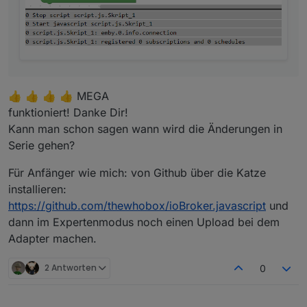
Blockly Export:
<xml xmlns="http://www.w3.org/1999/xhtml">

  <block type="create" id="0qiGN9NF-oRvp8*wFQ
    <field name="NAME">1.1.1</field>

    <value name="VALUE">

👍 👍 👍 👍 MEGA
      <block type="text" id="?Hv/Pwoj(:`z7TT7d
        <field name="TEXT">true</field>

funktioniert! Danke Dir!
      </block>

Kann man schon sagen wann wird die Änderungen in
    </value>

Serie gehen?
    <value name="COMMON">

      <block type="text" id="!:l5@]a6d}y%WV+%8
Für Anfänger wie mich: von Github über die Katze
        <field name="TEXT">{ "role" : "button
      </block>

installieren:
    </value>

https://github.com/thewhobox/ioBroker.javascript
und
    <next>

dann im Expertenmodus noch einen Upload bei dem
      <block type="create" id="z(]=c48dVJC-AM
Adapter machen.
        <field name="NAME">1.1.2</field>

        <value name="VALUE">

          <block type="text" id="+FnBpU}C?hi*
2 Antworten
0
            <field name="TEXT">true</field>

          </block>

        </value>
