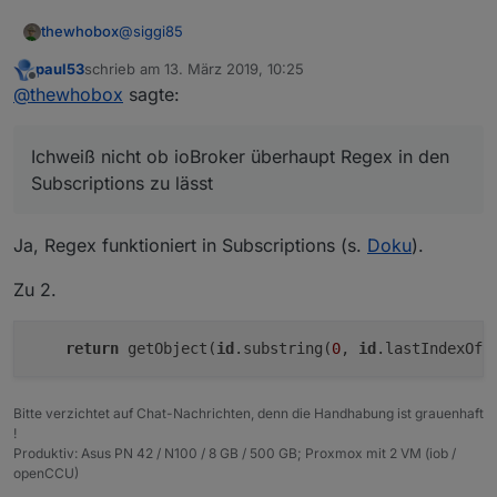
@
siggi85
thewhobox
paul53
schrieb am
13. März 2019, 10:25
Ichweiß nicht ob ioBroker überhaupt Regex in
zuletzt editiert von
Offline
@
thewhobox
sagte:
Edit: ok zweiteres geht nicht, da man nicht an den
den Subscriptions zu lässt (bis auf * glaube
Namen einer ObjectID kommt (zumindest hab ich
ich)
nix gefunden).
Du könntest auch ein Schedule anlegen und
Ichweiß nicht ob ioBroker überhaupt Regex in den
Werde es dann in zwei Elemente teilen:
dann mit dem Selector Block alle Battery
getParentId und getObjectFromID
States holen. Wie von iomountain
hier
Subscriptions zu lässt
beschrieben
.
Das wäreoft bestimmt erleichternd. Auch
Ja, Regex funktioniert in Subscriptions (s.
Doku
).
wenn man sich alle Battery States holt und
dann den Namen dazu ausgeben möchte.
Zu 2.
Möglich ist das jetzt aber bestimmt auch. Man
muss von der ID nach dem letzten Punkt alles
entfernen.
return
 getObject(
id
.substring(
0
, 
id
.lastIndexOf(
Aber kommt mal auf die Liste.
Bitte verzichtet auf Chat-Nachrichten, denn die Handhabung ist grauenhaft
!
Produktiv: Asus PN 42 / N100 / 8 GB / 500 GB; Proxmox mit 2 VM (iob /
openCCU)