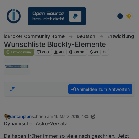
Weiter zum Inhalt
ioBroker Community Home
Deutsch
Entwicklung
Wunschliste Blockly-Elemente
Entwicklung
268
40
89.1k
41
Anmelden zum Antworten
rantanplan
schrieb am
11. März 2019, 13:51
zuletzt editiert von rantanplan
3. Nov. 2019, 14:54
Offline
Dynamischer Astro-Versatz.
Da haben früher immer so viele nach geschrien. Jetzt