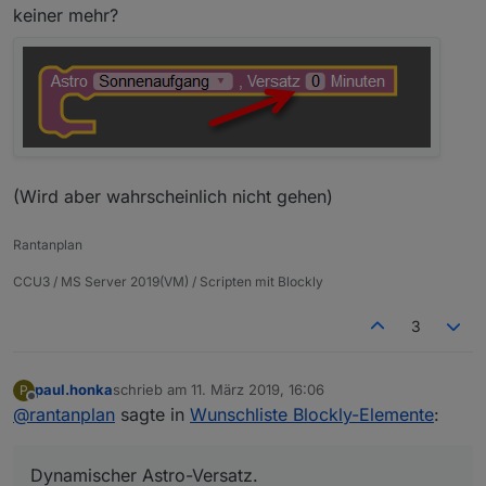
keiner mehr?
(Wird aber wahrscheinlich nicht gehen)
Rantanplan
CCU3 / MS Server 2019(VM) / Scripten mit Blockly
3
paul.honka
schrieb am
11. März 2019, 16:06
P
zuletzt editiert von
Offline
@
rantanplan
sagte in
Wunschliste Blockly-Elemente
:
Dynamischer Astro-Versatz.