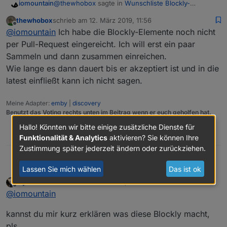
@
thewhobox
sagte in
Wunschliste Blockly-
iomountain
        <value name="COMMON">

Elemente
:
          <block type="text" id="%^B9Xeiy8)KJ
thewhobox
schrieb am
12. März 2019, 11:56
zuletzt editiert von
            <field name="TEXT">{ "role" : "bu
Offline
@
iomountain
Selector Blockly ist fertig :) (Gibt
@
iomountain
Ich habe die Blockly-Elemente noch nicht
          </block>

alle IDs als Array zurück)
per Pull-Request eingereicht. Ich will erst ein paar
        </value>

👍 👍 👍 👍 MEGA
Sammeln und dann zusammen einreichen.
        <next>

funktioniert! Danke Dir!
          <block type="create" id="Pnft6G@Kai
Wie lange es dann dauert bis er akzeptiert ist und in die
Kann man schon sagen wann wird die Änderungen
Für Anfänger wie mich: von Github über die Katze
            <field name="NAME">1.1.3</field>

in Serie gehen?
installieren:
latest einfließt kann ich nicht sagen.
            <value name="VALUE">

https://github.com/thewhobox/ioBroker.javascript
              <block type="text" id="n:U40nFE
und dann im Expertenmodus noch einen Upload
Meine Adapter:
emby
|
discovery
                <field name="TEXT">true</field
bei dem Adapter machen.
Benutzt das Voting rechts unten im Beitrag wenn er euch geholfen hat.
              </block>

            </value>

Hallo! Könnten wir bitte einige zusätzliche Dienste für
            <value name="COMMON">

0
Funktionalität & Analytics
aktivieren? Sie können Ihre
              <block type="text" id=",dkN7$*i
Zustimmung später jederzeit ändern oder zurückziehen.
                <field name="TEXT">{ "role" :
              </block>

@
thewhobox
sagte in
Wunschliste Blockly-
iomountain
Lassen Sie mich wählen
Das ist ok
            </value>

Elemente
:
          </block>

MyzerAT
schrieb am
12. März 2019, 11:57
zuletzt editiert von
Offline
        </next>

@
iomountain
Selector Blockly ist fertig :) (Gibt
@
iomountain
      </block>

alle IDs als Array zurück)
    </next>

👍 👍 👍 👍 MEGA
kannst du mir kurz erklären was diese Blockly macht,
  </block>

funktioniert! Danke Dir!
pls