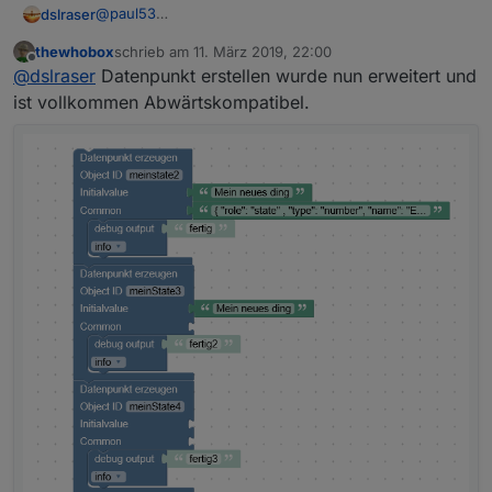
@
paul53
dslraser
ja, richtig, aber er macht nur das daraus, mehr kann
thewhobox
schrieb am
11. März 2019, 22:00
ich nicht angeben. Ich muß dann also immer nochmal
zuletzt editiert von
Offline
@
dslraser
Datenpunkt erstellen wurde nun erweitert und
da rein und zusätzliche Angaben machen bzw.
ändern.
ist vollkommen Abwärtskompatibel.