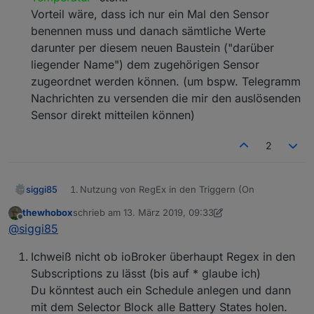
Vorteil wäre, dass ich nur ein Mal den Sensor
benennen muss und danach sämtliche Werte
darunter per diesem neuen Baustein ("darüber
liegender Name") dem zugehörigen Sensor
zugeordnet werden können. (um bspw. Telegramm
Nachrichten zu versenden die mir den auslösenden
Sensor direkt mitteilen können)
2
siggi85
Nutzung von RegEx in den Triggern (On
Subscriptions).
thewhobox
schrieb am
13. März 2019, 09:33
Damit kann man bspw. einen Trigger für den
zuletzt editiert von thewhobox
Offline
@
siggi85
Batterie Wert aller zigbee Sensoren erstellen.
Durch den RegEx sind Sensoren die später
Ichweiß nicht ob ioBroker überhaupt Regex in den
hinzukommen automatisch mit dabei und man
kann nicht vergessen diese einzubinden.
Subscriptions zu lässt (bis auf * glaube ich)
Dynamischer, Flexibler und fehlerunanfälliger. :)
Du könntest auch ein Schedule anlegen und dann
Ich habe teilweise schon Blocklys gebaut,
mit dem Selector Block alle Battery States holen.
exportiert und als JS Script laufen lassen, nur