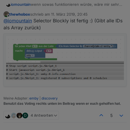
wenn sowas funktionieren würde, wäre mir sehr
iomountain
geholfen,
thewhobox
schrieb am
11. März 2019, 20:45
zuletzt editiert von
Offline
@
iomountain
Selector Blockly ist fertig :) (Gibt alle IDs
als Array zurück)
Eine Liste von ID's aus dem Objektbaum mit
Wildcard generieren.
Meine Adapter:
emby
|
discovery
Benutzt das Voting rechts unten im Beitrag wenn er euch geholfen hat.
D
4 Antworten
5