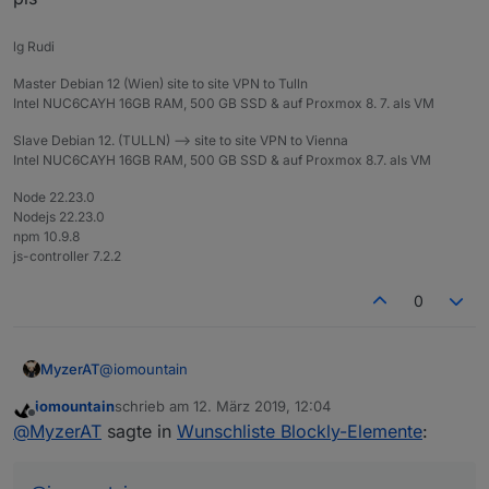
Kann man schon sagen wann wird die Änderungen
Für Anfänger wie mich: von Github über die Katze
in Serie gehen?
installieren:
lg Rudi
https://github.com/thewhobox/ioBroker.javascript
und dann im Expertenmodus noch einen Upload
Master Debian 12 (Wien) site to site VPN to Tulln
bei dem Adapter machen.
Intel NUC6CAYH 16GB RAM, 500 GB SSD & auf Proxmox 8. 7. als VM
Slave Debian 12. (TULLN) --> site to site VPN to Vienna
Intel NUC6CAYH 16GB RAM, 500 GB SSD & auf Proxmox 8.7. als VM
Node 22.23.0
Nodejs 22.23.0
npm 10.9.8
js-controller 7.2.2
0
@
iomountain
MyzerAT
iomountain
schrieb am
12. März 2019, 12:04
kannst du mir kurz erklären was diese Blockly macht,
zuletzt editiert von
Offline
@
MyzerAT
sagte in
Wunschliste Blockly-Elemente
:
pls