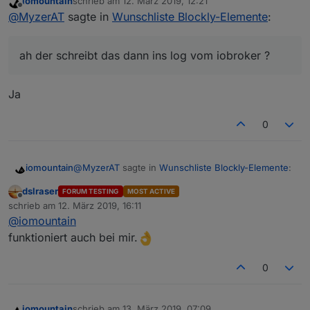
iomountain
schrieb am
12. März 2019, 12:21
zuletzt editiert von
Offline
@
MyzerAT
sagte in
Wunschliste Blockly-Elemente
:
ah der schreibt das dann ins log vom iobroker ?
Ja
0
@
MyzerAT
sagte in
Wunschliste Blockly-Elemente
:
iomountain
dslraser
FORUM TESTING
MOST ACTIVE
Offline
@
iomountain
schrieb am
12. März 2019, 16:11
zuletzt editiert von
@
iomountain
gerne z.B.:
kannst du mir kurz erklären was diese Blockly
funktioniert auch bei mir.
macht, pls
Listet mir den Bateriestand meiner Zigbee
0
Sensoren
iomountain
schrieb am
13. März 2019, 07:09