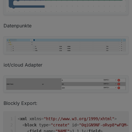
Datenpunkte
iot/cloud Adapter
Blockly Export:
<
xml
xmlns
=
"http://www.w3.org/1999/xhtml"
>
<
block
type
=
"create"
id
=
"0qiGN9NF-oRvp8*wFQM~"
<
field
name
=
"NAME"
>
1.1.1
</
field
>