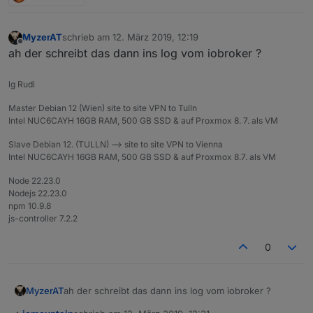
MyzerAT
schrieb am
12. März 2019, 12:19
zuletzt editiert von
Offline
ah der schreibt das dann ins log vom iobroker ?
lg Rudi
Master Debian 12 (Wien) site to site VPN to Tulln
Intel NUC6CAYH 16GB RAM, 500 GB SSD & auf Proxmox 8. 7. als VM
Slave Debian 12. (TULLN) --> site to site VPN to Vienna
Intel NUC6CAYH 16GB RAM, 500 GB SSD & auf Proxmox 8.7. als VM
Node 22.23.0
Nodejs 22.23.0
npm 10.9.8
js-controller 7.2.2
0
MyzerAT
ah der schreibt das dann ins log vom iobroker ?