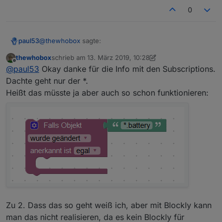
0
@
thewhobox
sagte:
paul53
thewhobox
schrieb am
13. März 2019, 10:28
zuletzt editiert von thewhobox
Offline
Ichweiß nicht ob ioBroker überhaupt Regex in den
@
paul53
Okay danke für die Info mit den Subscriptions.
Subscriptions zu lässt
Dachte geht nur der *.
Ja, Regex funktioniert in Subscriptions (s.
Doku
).
Heißt das müsste ja aber auch so schon funktionieren:
Zu 2.
Zu 2. Dass das so geht weiß ich, aber mit Blockly kann
man das nicht realisieren, da es kein Blockly für