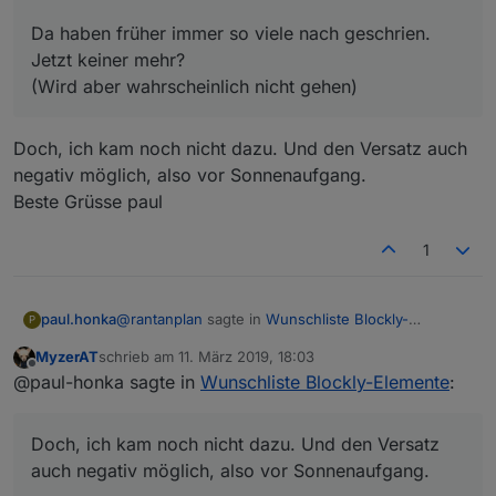
Da haben früher immer so viele nach geschrien.
Jetzt keiner mehr?
(Wird aber wahrscheinlich nicht gehen)
Doch, ich kam noch nicht dazu. Und den Versatz auch
negativ möglich, also vor Sonnenaufgang.
Beste Grüsse paul
1
@
rantanplan
sagte in
Wunschliste Blockly-
paul.honka
P
Elemente
:
MyzerAT
schrieb am
11. März 2019, 18:03
zuletzt editiert von
Offline
Dynamischer Astro-Versatz.
@paul-honka sagte in
Wunschliste Blockly-Elemente
:
Doch, ich kam noch nicht dazu. Und den Versatz
Da haben früher immer so viele nach
auch negativ möglich, also vor Sonnenaufgang.
geschrien. Jetzt keiner mehr?
Doch, ich kam noch nicht dazu. Und den Versatz
Beste Grüsse paul
(Wird aber wahrscheinlich nicht gehen)
auch negativ möglich, also vor Sonnenaufgang.