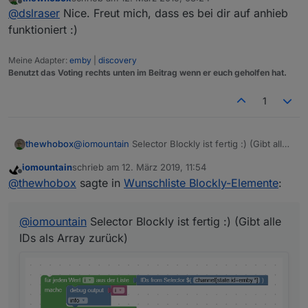
zuletzt editiert von
Offline
</
block
>
@
dslraser
Nice. Freut mich, dass es bei dir auf anhieb
</
value
>
funktioniert :)
<
next
>
<
block
type
=
"create"
id
=
"Pnft6G@Kaix-G
Meine Adapter:
emby
|
discovery
<
field
name
=
"NAME"
>
1.1.3
</
field
>
Benutzt das Voting rechts unten im Beitrag wenn er euch geholfen hat.
<
value
name
=
"VALUE"
>
<
block
type
=
"text"
id
=
"n:U40nFEP%W
1
<
field
name
=
"TEXT"
>
true
</
field
>
</
block
>
</
value
>
thewhobox
@
iomountain
Selector Blockly ist fertig :) (Gibt alle
<
value
name
=
"COMMON"
>
IDs als Array zurück)
<
block
type
=
"text"
id
=
",dkN7$*iWEk
iomountain
schrieb am
12. März 2019, 11:54
zuletzt editiert von
Offline
<
field
name
=
"TEXT"
>
{ "role" : "b
@
thewhobox
sagte in
Wunschliste Blockly-Elemente
:
</
block
>
Datenpunkte
</
value
>
@
iomountain
Selector Blockly ist fertig :) (Gibt alle
</
block
>
IDs als Array zurück)
</
next
>
</
block
>
iot/cloud Adapter
</
next
>
</
block
>
</
xml
>