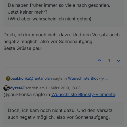
Da haben früher immer so viele nach geschrien.
Jetzt keiner mehr?
(Wird aber wahrscheinlich nicht gehen)
Doch, ich kam noch nicht dazu. Und den Versatz auch
negativ möglich, also vor Sonnenaufgang.
Beste Grüsse paul
1
@
rantanplan
sagte in
Wunschliste Blockly-
paul.honka
P
Elemente
:
MyzerAT
schrieb am
11. März 2019, 18:03
zuletzt editiert von
Offline
Dynamischer Astro-Versatz.
@paul-honka sagte in
Wunschliste Blockly-Elemente
:
Doch, ich kam noch nicht dazu. Und den Versatz
Da haben früher immer so viele nach
auch negativ möglich, also vor Sonnenaufgang.
geschrien. Jetzt keiner mehr?
Doch, ich kam noch nicht dazu. Und den Versatz
Beste Grüsse paul
(Wird aber wahrscheinlich nicht gehen)
auch negativ möglich, also vor Sonnenaufgang.