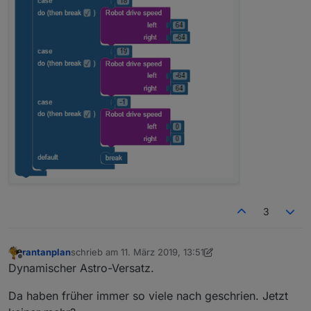
Datenpunkt erstellen modifizieren
Selector Block für IDs als Array
Regex für Trigger
"Alle Instanzen" sayit Blockly Element
3
rantanplan
schrieb am
11. März 2019, 13:51
zuletzt editiert von rantanplan
3. Nov. 2019, 14:54
Offline
Dynamischer Astro-Versatz.
Da haben früher immer so viele nach geschrien. Jetzt