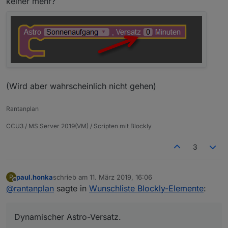
keiner mehr?
(Wird aber wahrscheinlich nicht gehen)
Rantanplan
CCU3 / MS Server 2019(VM) / Scripten mit Blockly
3
paul.honka
schrieb am
11. März 2019, 16:06
P
zuletzt editiert von
Offline
@
rantanplan
sagte in
Wunschliste Blockly-Elemente
:
Dynamischer Astro-Versatz.