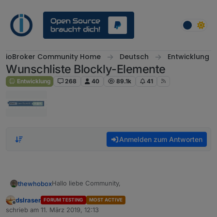
Weiter zum Inhalt
ioBroker Community Home
Deutsch
Entwicklung
Wunschliste Blockly-Elemente
Entwicklung
268
40
89.1k
41
Anmelden zum Antworten
Hallo liebe Community,
thewhobox
dslraser
FORUM TESTING
MOST ACTIVE
in einem anderen Thread kam der Wunsch nach
Offline
schrieb am
11. März 2019, 12:13
einem neuen Blockly-Element.
zuletzt editiert von