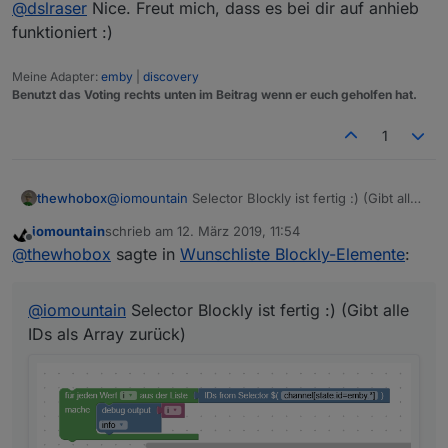
@
dslraser
Nice. Freut mich, dass es bei dir auf anhieb
</
value
>
funktioniert :)
<
next
>
<
block
type
=
"create"
id
=
"Pnft6G@Kaix-G
Meine Adapter:
emby
|
discovery
<
field
name
=
"NAME"
>
1.1.3
</
field
>
Benutzt das Voting rechts unten im Beitrag wenn er euch geholfen hat.
<
value
name
=
"VALUE"
>
<
block
type
=
"text"
id
=
"n:U40nFEP%W
1
<
field
name
=
"TEXT"
>
true
</
field
>
</
block
>
</
value
>
thewhobox
@
iomountain
Selector Blockly ist fertig :) (Gibt alle
<
value
name
=
"COMMON"
>
IDs als Array zurück)
<
block
type
=
"text"
id
=
",dkN7$*iWEk
iomountain
schrieb am
12. März 2019, 11:54
zuletzt editiert von
Offline
<
field
name
=
"TEXT"
>
{ "role" : "b
@
thewhobox
sagte in
Wunschliste Blockly-Elemente
:
</
block
>
Datenpunkte
</
value
>
@
iomountain
Selector Blockly ist fertig :) (Gibt alle
</
block
>
IDs als Array zurück)
</
next
>
</
block
>
iot/cloud Adapter
</
next
>
</
block
>
</
xml
>