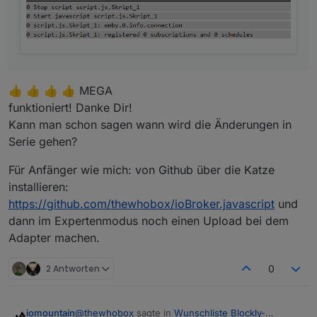
Blockly Export:
<xml xmlns="http://www.w3.org/1999/xhtml">

  <block type="create" id="0qiGN9NF-oRvp8*wFQ
    <field name="NAME">1.1.1</field>

    <value name="VALUE">

👍 👍 👍 👍 MEGA
      <block type="text" id="?Hv/Pwoj(:`z7TT7d
        <field name="TEXT">true</field>

funktioniert! Danke Dir!
      </block>

Kann man schon sagen wann wird die Änderungen in
    </value>

Serie gehen?
    <value name="COMMON">

      <block type="text" id="!:l5@]a6d}y%WV+%8
Für Anfänger wie mich: von Github über die Katze
        <field name="TEXT">{ "role" : "button
      </block>

installieren:
    </value>

https://github.com/thewhobox/ioBroker.javascript
und
    <next>

dann im Expertenmodus noch einen Upload bei dem
      <block type="create" id="z(]=c48dVJC-AM
Adapter machen.
        <field name="NAME">1.1.2</field>

        <value name="VALUE">

          <block type="text" id="+FnBpU}C?hi*
2 Antworten
0
            <field name="TEXT">true</field>

          </block>

        </value>

@
thewhobox
sagte in
Wunschliste Blockly-
iomountain