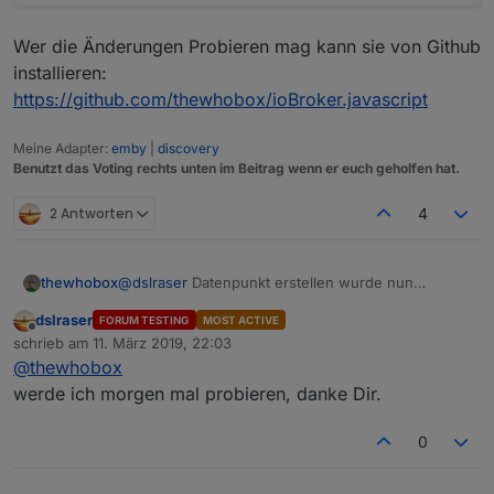
Wer die Änderungen Probieren mag kann sie von Github
installieren:
https://github.com/thewhobox/ioBroker.javascript
Meine Adapter:
emby
|
discovery
Benutzt das Voting rechts unten im Beitrag wenn er euch geholfen hat.
2 Antworten
4
@
dslraser
Datenpunkt erstellen wurde nun
thewhobox
erweitert und ist vollkommen Abwärtskompatibel.
dslraser
FORUM TESTING
MOST ACTIVE
Wer die Änderungen Probieren mag kann sie von
Offline
schrieb am
11. März 2019, 22:03
Github installieren:
zuletzt editiert von
@
thewhobox
https://github.com/thewhobox/ioBroker.javascript
werde ich morgen mal probieren, danke Dir.
0