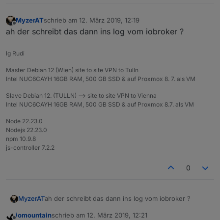
MyzerAT
schrieb am
12. März 2019, 12:19
zuletzt editiert von
Offline
ah der schreibt das dann ins log vom iobroker ?
lg Rudi
Master Debian 12 (Wien) site to site VPN to Tulln
Intel NUC6CAYH 16GB RAM, 500 GB SSD & auf Proxmox 8. 7. als VM
Slave Debian 12. (TULLN) --> site to site VPN to Vienna
Intel NUC6CAYH 16GB RAM, 500 GB SSD & auf Proxmox 8.7. als VM
Node 22.23.0
Nodejs 22.23.0
npm 10.9.8
js-controller 7.2.2
0
MyzerAT
ah der schreibt das dann ins log vom iobroker ?
iomountain
schrieb am
12. März 2019, 12:21
zuletzt editiert von