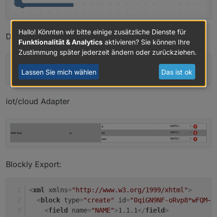
Hallo! Könnten wir bitte einige zusätzliche Dienste für
Datenpunkte
Funktionalität & Analytics
aktivieren? Sie können Ihre
Zustimmung später jederzeit ändern oder zurückziehen.
Lassen Sie mich wählen
Das ist ok
iot/cloud Adapter
Blockly Export:
<
xml
xmlns
=
"http://www.w3.org/1999/xhtml"
>
<
block
type
=
"create"
id
=
"0qiGN9NF-oRvp8*wFQM~"
<
field
name
=
"NAME"
>
1.1.1
</
field
>