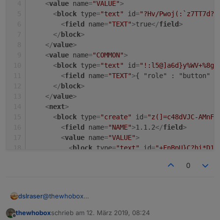
<
value
name
=
"VALUE"
>
<
block
type
=
"text"
id
=
"?Hv/Pwoj(:`z7TT7d?U
<
field
name
=
"TEXT"
>
true
</
field
>
</
block
>
</
value
>
<
value
name
=
"COMMON"
>
<
block
type
=
"text"
id
=
"!:l5@]a6d}y%WV+%8gS
<
field
name
=
"TEXT"
>
{ "role" : "button" ,
</
block
>
</
value
>
<
next
>
<
block
type
=
"create"
id
=
"z(]=c48dVJC-AMnF2
<
field
name
=
"NAME"
>
1.1.2
</
field
>
<
value
name
=
"VALUE"
>
<
block
type
=
"text"
id
=
"+FnBpU}C?hi*D1D
<
field
name
=
"TEXT"
>
true
</
field
>
0
</
block
>
</
value
>
<
value
name
=
"COMMON"
>
@
thewhobox
dslraser
<
block
type
=
"text"
id
=
"%^B9Xeiy8)KJoRB
<
field
name
=
"TEXT"
>
{ "role" : "butto
thewhobox
schrieb am
12. März 2019, 08:24
zuletzt editiert von
Offline
</
block
>