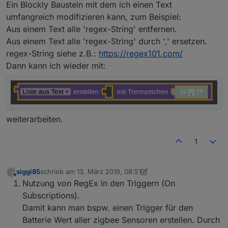
Offline
Ein Blockly Baustein mit dem ich einen Text
umfangreich modifizieren kann, zum Beispiel:
Aus einem Text alle 'regex-String' entfernen.
Aus einem Text alle 'regex-String' durch ',' ersetzen.
regex-String siehe z.B.:
https://regex101.com/
Dann kann ich wieder mit:
weiterarbeiten.
1
siggi85
schrieb am
13. März 2019, 08:51
zuletzt editiert von siggi85
Offline
Nutzung von RegEx in den Triggern (On
Subscriptions).
Damit kann man bspw. einen Trigger für den
Batterie Wert aller zigbee Sensoren erstellen. Durch