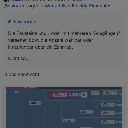
Die Bausteine und / oder mit mehreren "Ausgängen"
zuletzt editiert von MyzerAT
3. Nov. 2019, 13:39
Offline
@
dslraser
sagte in
Wunschliste Blockly-Elemente
:
versehen bzw. die Anzahl wählbar oder hinzufügbar
über ein Zahnrad.
Nicht so...
@
thewhobox
Die Bausteine und / oder mit mehreren "Ausgängen"
versehen bzw. die Anzahl wählbar oder
hinzufügbar über ein Zahnrad.
Nicht so...
ja das nervt echt