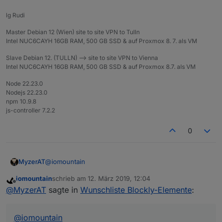
in Serie gehen?
installieren:
lg Rudi
https://github.com/thewhobox/ioBroker.javascript
und dann im Expertenmodus noch einen Upload
Master Debian 12 (Wien) site to site VPN to Tulln
bei dem Adapter machen.
Intel NUC6CAYH 16GB RAM, 500 GB SSD & auf Proxmox 8. 7. als VM
Slave Debian 12. (TULLN) --> site to site VPN to Vienna
Intel NUC6CAYH 16GB RAM, 500 GB SSD & auf Proxmox 8.7. als VM
Node 22.23.0
Nodejs 22.23.0
npm 10.9.8
js-controller 7.2.2
0
@
iomountain
MyzerAT
iomountain
schrieb am
12. März 2019, 12:04
kannst du mir kurz erklären was diese Blockly macht,
zuletzt editiert von
Offline
@
MyzerAT
sagte in
Wunschliste Blockly-Elemente
:
pls
@
iomountain