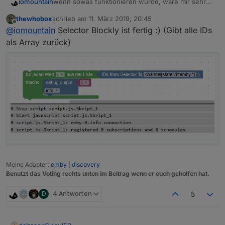
wenn sowas funktionieren würde, wäre mir sehr
iomountain
geholfen,
thewhobox
schrieb am
11. März 2019, 20:45
zuletzt editiert von
Offline
@
iomountain
Selector Blockly ist fertig :) (Gibt alle IDs
als Array zurück)
Eine Liste von ID's aus dem Objektbaum mit
Wildcard generieren.
Meine Adapter:
emby
|
discovery
Benutzt das Voting rechts unten im Beitrag wenn er euch geholfen hat.
D
4 Antworten
5