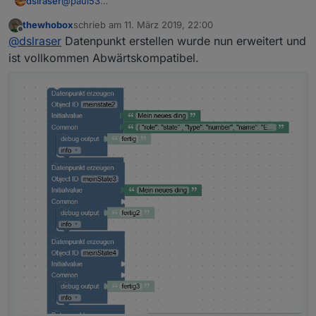
@
paul53
dslraser
ja, richtig, aber er macht nur das daraus, mehr kann
thewhobox
schrieb am
11. März 2019, 22:00
ich nicht angeben. Ich muß dann also immer nochmal
zuletzt editiert von
Offline
@
dslraser
Datenpunkt erstellen wurde nun erweitert und
da rein und zusätzliche Angaben machen bzw.
ändern.
ist vollkommen Abwärtskompatibel.