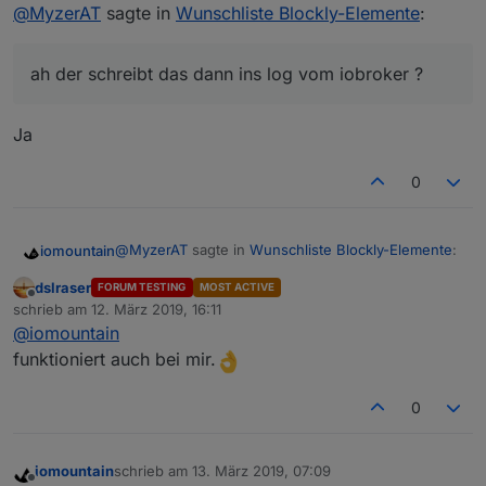
Offline
@
MyzerAT
sagte in
Wunschliste Blockly-Elemente
:
ah der schreibt das dann ins log vom iobroker ?
Ja
0
@
MyzerAT
sagte in
Wunschliste Blockly-Elemente
:
iomountain
dslraser
FORUM TESTING
MOST ACTIVE
Offline
@
iomountain
schrieb am
12. März 2019, 16:11
zuletzt editiert von
@
iomountain
gerne z.B.:
kannst du mir kurz erklären was diese Blockly
funktioniert auch bei mir.
macht, pls
Listet mir den Bateriestand meiner Zigbee
0
Sensoren
iomountain
schrieb am
13. März 2019, 07:09
zuletzt editiert von