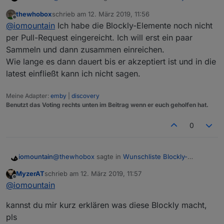
        <value name="COMMON">

Elemente
:
          <block type="text" id="%^B9Xeiy8)KJ
thewhobox
schrieb am
12. März 2019, 11:56
zuletzt editiert von
            <field name="TEXT">{ "role" : "bu
Offline
@
iomountain
Selector Blockly ist fertig :) (Gibt
@
iomountain
Ich habe die Blockly-Elemente noch nicht
          </block>

alle IDs als Array zurück)
per Pull-Request eingereicht. Ich will erst ein paar
        </value>

👍 👍 👍 👍 MEGA
Sammeln und dann zusammen einreichen.
        <next>

funktioniert! Danke Dir!
          <block type="create" id="Pnft6G@Kai
Wie lange es dann dauert bis er akzeptiert ist und in die
Kann man schon sagen wann wird die Änderungen
Für Anfänger wie mich: von Github über die Katze
            <field name="NAME">1.1.3</field>

in Serie gehen?
installieren:
latest einfließt kann ich nicht sagen.
            <value name="VALUE">

https://github.com/thewhobox/ioBroker.javascript
              <block type="text" id="n:U40nFE
und dann im Expertenmodus noch einen Upload
Meine Adapter:
emby
|
discovery
                <field name="TEXT">true</field
bei dem Adapter machen.
Benutzt das Voting rechts unten im Beitrag wenn er euch geholfen hat.
              </block>

            </value>

            <value name="COMMON">

0
              <block type="text" id=",dkN7$*i
                <field name="TEXT">{ "role" :
              </block>

@
thewhobox
sagte in
Wunschliste Blockly-
iomountain
            </value>

Elemente
:
          </block>

MyzerAT
schrieb am
12. März 2019, 11:57
zuletzt editiert von
Offline
        </next>

@
iomountain
Selector Blockly ist fertig :) (Gibt
@
iomountain
      </block>

alle IDs als Array zurück)
    </next>

👍 👍 👍 👍 MEGA
kannst du mir kurz erklären was diese Blockly macht,
  </block>

funktioniert! Danke Dir!
pls
Kann man schon sagen wann wird die Änderungen
Für Anfänger wie mich: von Github über die Katze