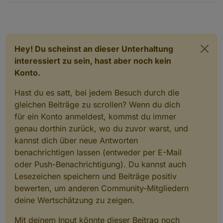
                <field name="TEXT">{ "role" :
              </block>

            </value>

          </block>

        </next>

Hey! Du scheinst an dieser Unterhaltung
      </block>

interessiert zu sein, hast aber noch kein
    </next>

Konto.
  </block>

Hast du es satt, bei jedem Besuch durch die
gleichen Beiträge zu scrollen? Wenn du dich
für ein Konto anmeldest, kommst du immer
genau dorthin zurück, wo du zuvor warst, und
kannst dich über neue Antworten
benachrichtigen lassen (entweder per E-Mail
oder Push-Benachrichtigung). Du kannst auch
Lesezeichen speichern und Beiträge positiv
bewerten, um anderen Community-Mitgliedern
deine Wertschätzung zu zeigen.
Mit deinem Input könnte dieser Beitrag noch