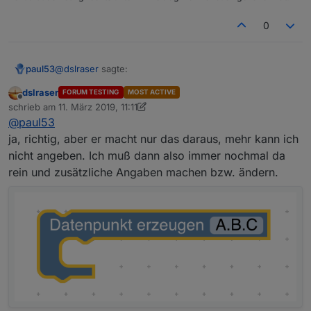
0
@
dslraser
sagte:
paul53
dslraser
FORUM TESTING
MOST ACTIVE
Offline
aber ohne jegliche Angaben zum Ort wo es
schrieb am
11. März 2019, 11:11
zuletzt editiert von dslraser
3. Nov. 2019, 12:12
erstellt werden soll
@
paul53
Die Datenpunkte werden immer unter javascript.N (N =
ja, richtig, aber er macht nur das daraus, mehr kann ich
Instanz-Nummer) erzeugt.
nicht angeben. Ich muß dann also immer nochmal da
rein und zusätzliche Angaben machen bzw. ändern.