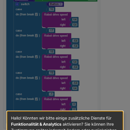
Oder auch Elemente die sonst nur per Javascript
Get Name of channel above
zu lösen sind (zum Beispiel ist auch ein Element
Und/Oder mit variabler Anzahl - In Arbeit
für getIdByName() geplant).
HTTP Post request - Nachschauen wie
Ich schau dann mal was sich davon realisieren lässt
realisierbar
und evtl. landet es dann im Adapter :)
"Fortgeschritten" überschrift für komplizierte
Elemente
Globale Funktionen aufrufen
Erfolgreich erledigt:
Datenpunkt erstellen modifizieren
Selector Block für IDs als Array
Regex für Trigger
"Alle Instanzen" sayit Blockly Element
Hallo! Könnten wir bitte einige zusätzliche Dienste für
Funktionalität & Analytics
aktivieren? Sie können Ihre