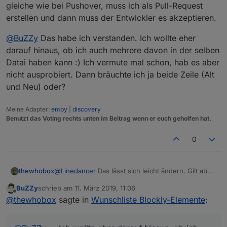
gleiche wie bei Pushover, muss ich als Pull-Request
erstellen und dann muss der Entwickler es akzeptieren.
@
BuZZy
Das habe ich verstanden. Ich wollte eher
darauf hinaus, ob ich auch mehrere davon in der selben
Datai haben kann :) Ich vermute mal schon, hab es aber
nicht ausprobiert. Dann bräuchte ich ja beide Zeile (Alt
und Neu) oder?
Meine Adapter:
emby
|
discovery
Benutzt das Voting rechts unten im Beitrag wenn er euch geholfen hat.
0
@
Linedancer
Das lässt sich leicht ändern. Gilt aber
thewhobox
das gleiche wie bei Pushover, muss ich als Pull-
BuZZy
schrieb am
11. März 2019, 11:06
Request erstellen und dann muss der Entwickler
@
BuZZy
Das habe ich verstanden. Ich wollte eher
zuletzt editiert von
Offline
@
thewhobox
sagte in
Wunschliste Blockly-Elemente
:
es akzeptieren.
darauf hinaus, ob ich auch mehrere davon in der
selben Datai haben kann :) Ich vermute mal schon,
hab es aber nicht ausprobiert. Dann bräuchte ich ja