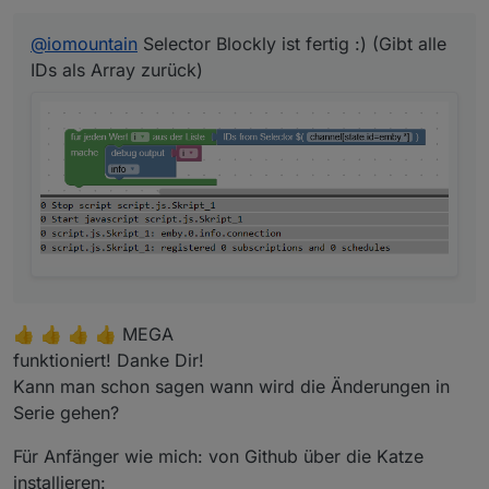
</
block
>
Datenpunkte
</
value
>
@
iomountain
Selector Blockly ist fertig :) (Gibt alle
</
block
>
IDs als Array zurück)
</
next
>
</
block
>
iot/cloud Adapter
</
next
>
</
block
>
</
xml
>
Blockly Export:
<xml xmlns="http://www.w3.org/1999/xhtml">

  <block type="create" id="0qiGN9NF-oRvp8*wFQ
    <field name="NAME">1.1.1</field>

    <value name="VALUE">

👍 👍 👍 👍 MEGA
      <block type="text" id="?Hv/Pwoj(:`z7TT7d
        <field name="TEXT">true</field>

funktioniert! Danke Dir!
      </block>

Kann man schon sagen wann wird die Änderungen in
    </value>

Serie gehen?
    <value name="COMMON">

      <block type="text" id="!:l5@]a6d}y%WV+%8
Für Anfänger wie mich: von Github über die Katze
        <field name="TEXT">{ "role" : "button
      </block>

installieren: