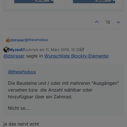
Datenpunkt erstellen modifizieren
Selector Block für IDs als Array
Regex für Trigger
13
"Alle Instanzen" sayit Blockly Element
@
thewhobox
dslraser
MyzerAT
schrieb am
11. März 2019, 12:30
Die Bausteine und / oder mit mehreren "Ausgängen"
zuletzt editiert von MyzerAT
3. Nov. 2019, 13:39
Offline
@
dslraser
sagte in
Wunschliste Blockly-Elemente
:
versehen bzw. die Anzahl wählbar oder hinzufügbar
über ein Zahnrad.
Nicht so...
@
thewhobox
Die Bausteine und / oder mit mehreren "Ausgängen"
versehen bzw. die Anzahl wählbar oder
hinzufügbar über ein Zahnrad.
Nicht so...
ja das nervt echt