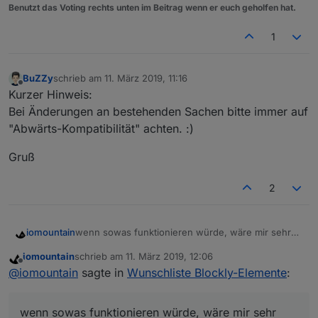
Benutzt das Voting rechts unten im Beitrag wenn er euch geholfen hat.
1
BuZZy
schrieb am
11. März 2019, 11:16
zuletzt editiert von
Offline
Kurzer Hinweis:
Bei Änderungen an bestehenden Sachen bitte immer auf
"Abwärts-Kompatibilität" achten. :)
Gruß
2
wenn sowas funktionieren würde, wäre mir sehr
iomountain
geholfen,
iomountain
schrieb am
11. März 2019, 12:06
zuletzt editiert von
Offline
@
iomountain
sagte in
Wunschliste Blockly-Elemente
:
Eine Liste von ID's aus dem Objektbaum mit
Wildcard generieren.
wenn sowas funktionieren würde, wäre mir sehr