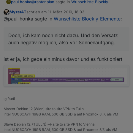
@
rantanplan
sagte in
Wunschliste Blockly-
paul.honka
P
Elemente
:
MyzerAT
schrieb am
11. März 2019, 18:03
zuletzt editiert von
Offline
Dynamischer Astro-Versatz.
@paul-honka sagte in
Wunschliste Blockly-Elemente
:
Doch, ich kam noch nicht dazu. Und den Versatz
Da haben früher immer so viele nach
auch negativ möglich, also vor Sonnenaufgang.
geschrien. Jetzt keiner mehr?
Doch, ich kam noch nicht dazu. Und den Versatz
Beste Grüsse paul
(Wird aber wahrscheinlich nicht gehen)
auch negativ möglich, also vor Sonnenaufgang.
ist er ja, ich gebe ein minus davor und es funktioniert
lg Rudi
Master Debian 12 (Wien) site to site VPN to Tulln
Intel NUC6CAYH 16GB RAM, 500 GB SSD & auf Proxmox 8. 7. als VM
Slave Debian 12. (TULLN) --> site to site VPN to Vienna
Intel NUC6CAYH 16GB RAM, 500 GB SSD & auf Proxmox 8.7. als VM