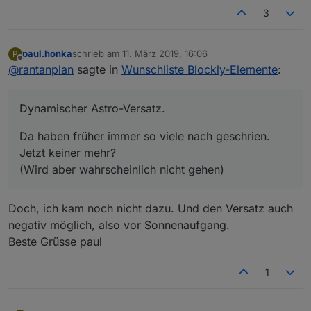
3
paul.honka
schrieb am
11. März 2019, 16:06
P
zuletzt editiert von
Offline
@
rantanplan
sagte in
Wunschliste Blockly-Elemente
:
Dynamischer Astro-Versatz.
Da haben früher immer so viele nach geschrien.
Jetzt keiner mehr?
(Wird aber wahrscheinlich nicht gehen)
Doch, ich kam noch nicht dazu. Und den Versatz auch
negativ möglich, also vor Sonnenaufgang.
Beste Grüsse paul
1