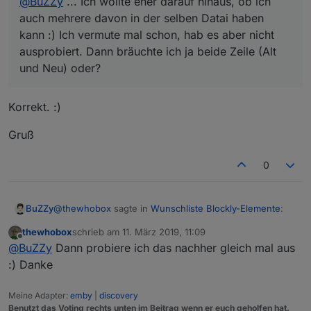
@
BuZZy
... Ich wollte eher darauf hinaus, ob ich
beide Zeile (Alt und Neu) oder?
auch mehrere davon in der selben Datai haben
kann :) Ich vermute mal schon, hab es aber nicht
ausprobiert. Dann bräuchte ich ja beide Zeile (Alt
und Neu) oder?
Korrekt. :)
Gruß
0
@
thewhobox
sagte in
Wunschliste Blockly-Elemente
:
BuZZy
thewhobox
schrieb am
11. März 2019, 11:09
zuletzt editiert von
Offline
@
BuZZy
... Ich wollte eher darauf hinaus, ob ich
@
BuZZy
Dann probiere ich das nachher gleich mal aus
auch mehrere davon in der selben Datai haben
:) Danke
Korrekt. :)
kann :) Ich vermute mal schon, hab es aber nicht
ausprobiert. Dann bräuchte ich ja beide Zeile (Alt
Meine Adapter:
emby
|
discovery
Gruß
und Neu) oder?
Benutzt das Voting rechts unten im Beitrag wenn er euch geholfen hat.