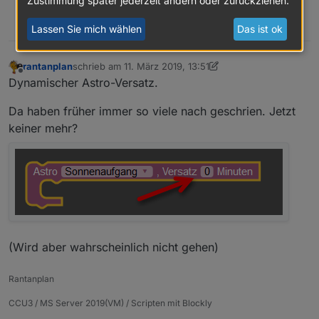
Zustimmung später jederzeit ändern oder zurückziehen.
3
Lassen Sie mich wählen
Das ist ok
rantanplan
schrieb am
11. März 2019, 13:51
zuletzt editiert von rantanplan
3. Nov. 2019, 14:54
Offline
Dynamischer Astro-Versatz.
Da haben früher immer so viele nach geschrien. Jetzt
keiner mehr?
(Wird aber wahrscheinlich nicht gehen)
Rantanplan
CCU3 / MS Server 2019(VM) / Scripten mit Blockly