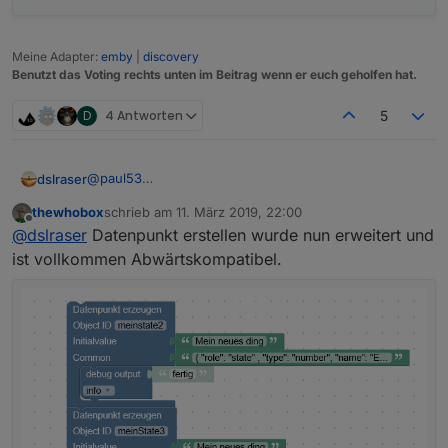
Meine Adapter:
emby
|
discovery
Benutzt das Voting rechts unten im Beitrag wenn er euch geholfen hat.
D
4 Antworten
5
@
paul53
dslraser
ja, richtig, aber er macht nur das daraus, mehr kann
thewhobox
schrieb am
11. März 2019, 22:00
ich nicht angeben. Ich muß dann also immer nochmal
zuletzt editiert von
Offline
@
dslraser
Datenpunkt erstellen wurde nun erweitert und
da rein und zusätzliche Angaben machen bzw.
ändern.
ist vollkommen Abwärtskompatibel.