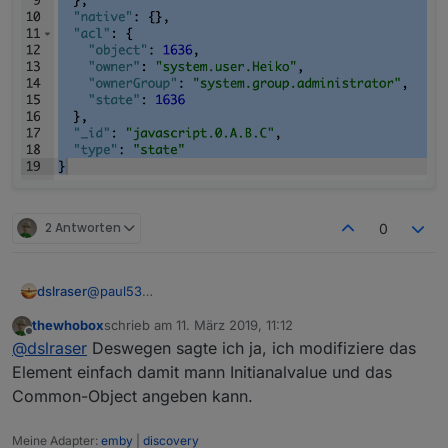
2 Antworten
0
@
paul53
dslraser
ja, richtig, aber er macht nur das daraus, mehr kann
thewhobox
schrieb am
11. März 2019, 11:12
ich nicht angeben. Ich muß dann also immer nochmal
zuletzt editiert von
Offline
@
dslraser
Deswegen sagte ich ja, ich modifiziere das
da rein und zusätzliche Angaben machen bzw.
ändern.
Element einfach damit mann Initianalvalue und das
Common-Object angeben kann.
Meine Adapter:
emby
|
discovery