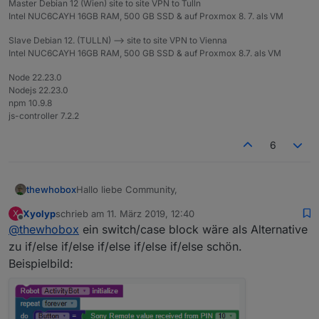
Master Debian 12 (Wien) site to site VPN to Tulln
Intel NUC6CAYH 16GB RAM, 500 GB SSD & auf Proxmox 8. 7. als VM
Slave Debian 12. (TULLN) --> site to site VPN to Vienna
Intel NUC6CAYH 16GB RAM, 500 GB SSD & auf Proxmox 8.7. als VM
Node 22.23.0
Nodejs 22.23.0
npm 10.9.8
js-controller 7.2.2
6
Hallo liebe Community,
thewhobox
Xyolyp
schrieb am
11. März 2019, 12:40
X
in einem anderen Thread kam der Wunsch nach
zuletzt editiert von
Offline
@
thewhobox
ein switch/case block wäre als Alternative
einem neuen Blockly-Element.
Also was braucht ihr noch für Blockly-Element?
zu if/else if/else if/else if/else if/else schön.
Falls es einen Wunsch schon gibt benutzt bitte die
Beispielbild:
Vote Funktion, damit ich weiß, welche Funktion am
Aktuelle ToDo-Liste und Status:
wichtigsten ist.
Da das recht gut geklappt hatte dachte ich mir ich
Regex Elemente (Suchen oder ersetzen) - In
frag mal was für Elemente ihr noch so vermisst?
Planung