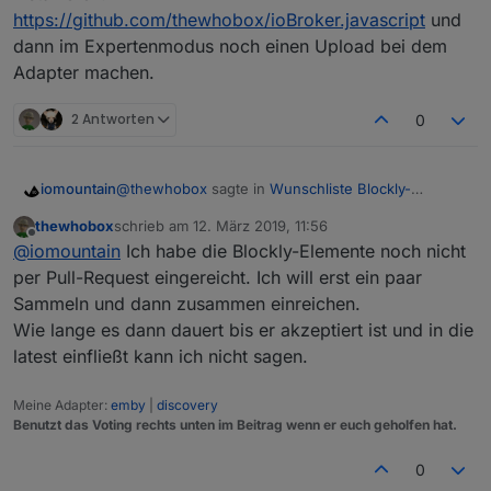
    </value>

https://github.com/thewhobox/ioBroker.javascript
und
    <next>

dann im Expertenmodus noch einen Upload bei dem
      <block type="create" id="z(]=c48dVJC-AM
Adapter machen.
        <field name="NAME">1.1.2</field>

        <value name="VALUE">

          <block type="text" id="+FnBpU}C?hi*
2 Antworten
0
            <field name="TEXT">true</field>

          </block>

        </value>

@
thewhobox
sagte in
Wunschliste Blockly-
iomountain
        <value name="COMMON">

Elemente
:
          <block type="text" id="%^B9Xeiy8)KJ
thewhobox
schrieb am
12. März 2019, 11:56
zuletzt editiert von
            <field name="TEXT">{ "role" : "bu
Offline
@
iomountain
Selector Blockly ist fertig :) (Gibt
@
iomountain
Ich habe die Blockly-Elemente noch nicht
          </block>

alle IDs als Array zurück)
per Pull-Request eingereicht. Ich will erst ein paar
        </value>

👍 👍 👍 👍 MEGA
Sammeln und dann zusammen einreichen.
        <next>

funktioniert! Danke Dir!
          <block type="create" id="Pnft6G@Kai
Wie lange es dann dauert bis er akzeptiert ist und in die
Kann man schon sagen wann wird die Änderungen
Für Anfänger wie mich: von Github über die Katze
            <field name="NAME">1.1.3</field>

in Serie gehen?
installieren:
latest einfließt kann ich nicht sagen.
            <value name="VALUE">

https://github.com/thewhobox/ioBroker.javascript
              <block type="text" id="n:U40nFE
und dann im Expertenmodus noch einen Upload
Meine Adapter:
emby
|
discovery
                <field name="TEXT">true</field
bei dem Adapter machen.
Benutzt das Voting rechts unten im Beitrag wenn er euch geholfen hat.
              </block>

            </value>

            <value name="COMMON">

0
              <block type="text" id=",dkN7$*i