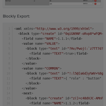
Blockly Export:
<
xml
xmlns
=
"http://www.w3.org/1999/xhtml"
>
<
block
type
=
"create"
id
=
"0qiGN9NF-oRvp8*wFQM~"
<
field
name
=
"NAME"
>
1.1.1
</
field
>
<
value
name
=
"VALUE"
>
<
block
type
=
"text"
id
=
"?Hv/Pwoj(:`z7TT7d?U
<
field
name
=
"TEXT"
>
true
</
field
>
</
block
>
</
value
>
<
value
name
=
"COMMON"
>
<
block
type
=
"text"
id
=
"!:l5@]a6d}y%WV+%8gS
<
field
name
=
"TEXT"
>
{ "role" : "button" ,
</
block
>
</
value
>
<
next
>
<
block
type
=
"create"
id
=
"z(]=c48dVJC-AMnF2
<
field
name
=
"NAME"
>
1.1.2
</
field
>