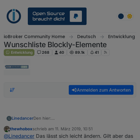
Weiter zum Inhalt
ioBroker Community Home
Deutsch
Entwicklung
Wunschliste Blockly-Elemente
Entwicklung
268
40
89.1k
41
Anmelden zum Antworten
Linedancer
Den hier:
L
thewhobox
schrieb am
11. März 2019, 10:51
zuletzt editiert von
Offline
@
Linedancer
Das lässt sich leicht ändern. Gilt aber das