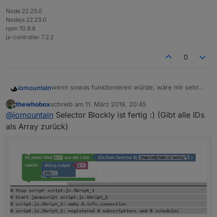
Node 22.23.0
Nodejs 22.23.0
npm 10.9.8
js-controller 7.2.2
0
wenn sowas funktionieren würde, wäre mir sehr
iomountain
geholfen,
thewhobox
schrieb am
11. März 2019, 20:45
zuletzt editiert von
Offline
@
iomountain
Selector Blockly ist fertig :) (Gibt alle IDs
als Array zurück)
Eine Liste von ID's aus dem Objektbaum mit
Wildcard generieren.