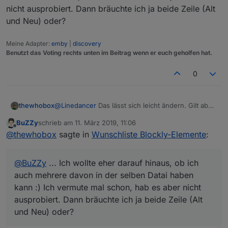
nicht ausprobiert. Dann bräuchte ich ja beide Zeile (Alt
und Neu) oder?
Meine Adapter:
emby
|
discovery
Benutzt das Voting rechts unten im Beitrag wenn er euch geholfen hat.
0
@
Linedancer
Das lässt sich leicht ändern. Gilt aber
thewhobox
das gleiche wie bei Pushover, muss ich als Pull-
BuZZy
schrieb am
11. März 2019, 11:06
Request erstellen und dann muss der Entwickler
@
BuZZy
Das habe ich verstanden. Ich wollte eher
zuletzt editiert von
Offline
@
thewhobox
sagte in
Wunschliste Blockly-Elemente
:
es akzeptieren.
darauf hinaus, ob ich auch mehrere davon in der
selben Datai haben kann :) Ich vermute mal schon,
hab es aber nicht ausprobiert. Dann bräuchte ich ja
@
BuZZy
... Ich wollte eher darauf hinaus, ob ich
beide Zeile (Alt und Neu) oder?
auch mehrere davon in der selben Datai haben
kann :) Ich vermute mal schon, hab es aber nicht
ausprobiert. Dann bräuchte ich ja beide Zeile (Alt
und Neu) oder?