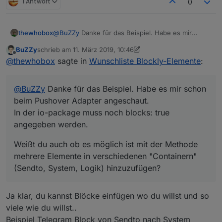
1 Antwort
0
@
BuZZy
Danke für das Beispiel. Habe es mir
thewhobox
schon beim Pushover Adapter angeschaut.
BuZZy
schrieb am
11. März 2019, 10:46
In der io-package muss noch blocks: true
Weißt du auch ob es möglich ist mit der Methode
zuletzt editiert von BuZZy
3. Nov. 2019, 11:47
Offline
@
thewhobox
sagte in
Wunschliste Blockly-Elemente
:
angegeben werden.
mehrere Elemente in verschiedenen "Containern"
(Sendto, System, Logik) hinzuzufügen?
@
MyzerAT
Hmm dann müsste ich das Element von
Pushover ändern und als Pull-Request machen.
@
BuZZy
Danke für das Beispiel. Habe es mir schon
beim Pushover Adapter angeschaut.
In der io-package muss noch blocks: true
angegeben werden.
Weißt du auch ob es möglich ist mit der Methode
mehrere Elemente in verschiedenen "Containern"
(Sendto, System, Logik) hinzuzufügen?
Ja klar, du kannst Blöcke einfügen wo du willst und so
viele wie du willst..
Beispiel Telegram Block von Sendto nach System