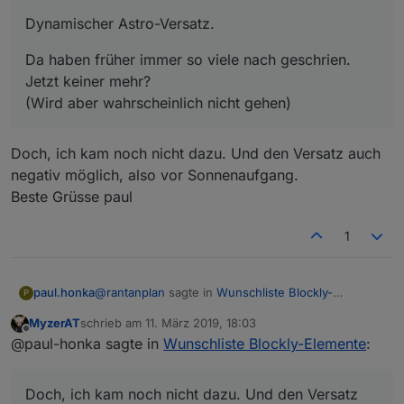
Dynamischer Astro-Versatz.
Da haben früher immer so viele nach geschrien.
Jetzt keiner mehr?
(Wird aber wahrscheinlich nicht gehen)
Doch, ich kam noch nicht dazu. Und den Versatz auch
negativ möglich, also vor Sonnenaufgang.
Beste Grüsse paul
1
@
rantanplan
sagte in
Wunschliste Blockly-
paul.honka
P
Elemente
:
MyzerAT
schrieb am
11. März 2019, 18:03
zuletzt editiert von
Offline
Dynamischer Astro-Versatz.
@paul-honka sagte in
Wunschliste Blockly-Elemente
:
Doch, ich kam noch nicht dazu. Und den Versatz
Da haben früher immer so viele nach
auch negativ möglich, also vor Sonnenaufgang.
geschrien. Jetzt keiner mehr?
Doch, ich kam noch nicht dazu. Und den Versatz