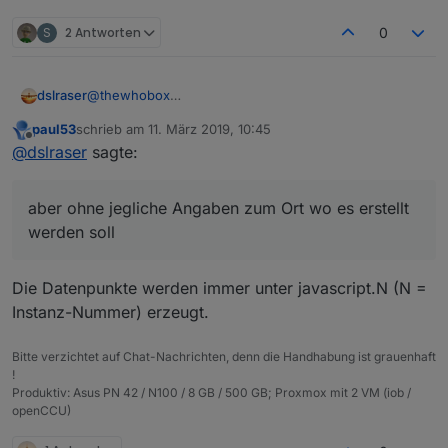
S
2 Antworten
0
dslraser
@
thewhobox
Ja, gibt es, aber ohne jegliche Angaben zum Ort wo
paul53
schrieb am
11. März 2019, 10:45
es erstellt werden soll noch rolle usw....
zuletzt editiert von
Offline
@
dslraser
sagte:
aber ohne jegliche Angaben zum Ort wo es erstellt
werden soll
Die Datenpunkte werden immer unter javascript.N (N =
Instanz-Nummer) erzeugt.
Bitte verzichtet auf Chat-Nachrichten, denn die Handhabung ist grauenhaft
!
Produktiv: Asus PN 42 / N100 / 8 GB / 500 GB; Proxmox mit 2 VM (iob /
openCCU)