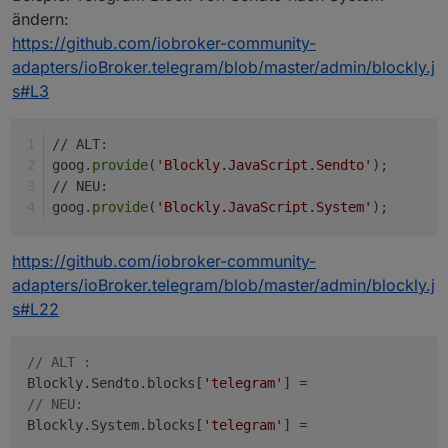
ändern:
https://github.com/iobroker-community-
adapters/ioBroker.telegram/blob/master/admin/blockly.j
s#L3
// ALT:
goog.
provide
(
'Blockly.JavaScript.Sendto'
);
// NEU:
goog.
provide
(
'Blockly.JavaScript.System'
);
https://github.com/iobroker-community-
adapters/ioBroker.telegram/blob/master/admin/blockly.j
s#L22
// ALT :
Blockly.Sendto.blocks[
'telegram'
// NEU:
Blockly.System.blocks[
'telegram'