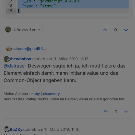
2 Antworten
0
@
paul53
dslraser
ja, richtig, aber er macht nur das daraus, mehr kann
thewhobox
schrieb am
11. März 2019, 11:12
ich nicht angeben. Ich muß dann also immer nochmal
zuletzt editiert von
Offline
@
dslraser
Deswegen sagte ich ja, ich modifiziere das
da rein und zusätzliche Angaben machen bzw.
ändern.
Element einfach damit mann Initianalvalue und das
Common-Object angeben kann.
Meine Adapter:
emby
|
discovery
Benutzt das Voting rechts unten im Beitrag wenn er euch geholfen hat.
1
BuZZy
schrieb am
11. März 2019, 11:16
zuletzt editiert von
Offline