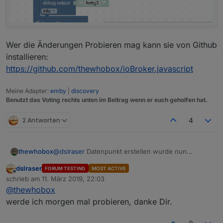
Wer die Änderungen Probieren mag kann sie von Github
installieren:
https://github.com/thewhobox/ioBroker.javascript
Meine Adapter:
emby
|
discovery
Benutzt das Voting rechts unten im Beitrag wenn er euch geholfen hat.
2 Antworten
4
@
dslraser
Datenpunkt erstellen wurde nun
thewhobox
erweitert und ist vollkommen Abwärtskompatibel.
dslraser
FORUM TESTING
MOST ACTIVE
Wer die Änderungen Probieren mag kann sie von
Offline
schrieb am
11. März 2019, 22:03
Github installieren:
zuletzt editiert von
@
thewhobox
https://github.com/thewhobox/ioBroker.javascript
werde ich morgen mal probieren, danke Dir.