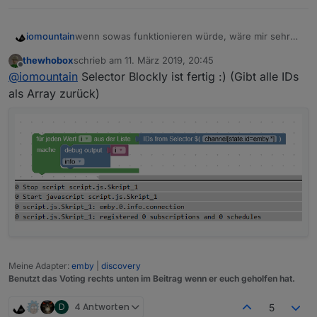
wenn sowas funktionieren würde, wäre mir sehr
iomountain
geholfen,
thewhobox
schrieb am
11. März 2019, 20:45
zuletzt editiert von
Offline
@
iomountain
Selector Blockly ist fertig :) (Gibt alle IDs
als Array zurück)
Eine Liste von ID's aus dem Objektbaum mit
Wildcard generieren.
Meine Adapter:
emby
|
discovery
Benutzt das Voting rechts unten im Beitrag wenn er euch geholfen hat.
D
4 Antworten
5