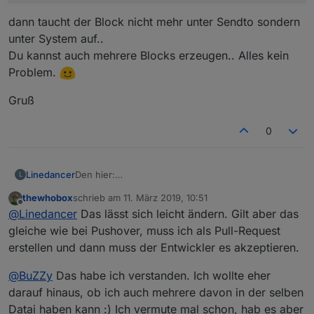
dann taucht der Block nicht mehr unter Sendto sondern
unter System auf..
Du kannst auch mehrere Blocks erzeugen.. Alles kein
Problem.
Gruß
0
Linedancer
Den hier:
L
thewhobox
schrieb am
11. März 2019, 10:51
zuletzt editiert von
Offline
@
Linedancer
Das lässt sich leicht ändern. Gilt aber das
gleiche wie bei Pushover, muss ich als Pull-Request
erstellen und dann muss der Entwickler es akzeptieren.
@
BuZZy
Das habe ich verstanden. Ich wollte eher
darauf hinaus, ob ich auch mehrere davon in der selben
Datai haben kann :) Ich vermute mal schon, hab es aber