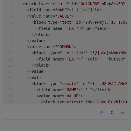
<
block
type
=
"create"
id
=
"0qiGN9NF-oRvp8*wFQM~"
<
field
name
=
"NAME"
>
1.1.1
</
field
>
<
value
name
=
"VALUE"
>
<
block
type
=
"text"
id
=
"?Hv/Pwoj(:`z7TT7d?U
<
field
name
=
"TEXT"
>
true
</
field
>
</
block
>
</
value
>
<
value
name
=
"COMMON"
>
<
block
type
=
"text"
id
=
"!:l5@]a6d}y%WV+%8gS
<
field
name
=
"TEXT"
>
{ "role" : "button" ,
</
block
>
</
value
>
<
next
>
<
block
type
=
"create"
id
=
"z(]=c48dVJC-AMnF2
<
field
name
=
"NAME"
>
1.1.2
</
field
>
<
value
name
=
"VALUE"
>
<
block
type
=
"text"
id
=
"+FnBpU}C?hi*D1D
<
field
name
=
"TEXT"
>
true
</
field
>
0
</
block
>
</
value
>
<
value
name
=
"COMMON"
>