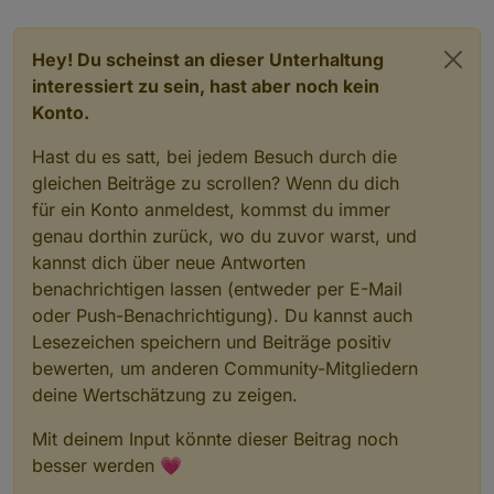
<
block
type
=
"text"
id
=
"%^B9Xeiy8)KJoRB
<
field
name
=
"TEXT"
>
{ "role" : "butto
</
block
>
Hey! Du scheinst an dieser Unterhaltung
</
value
>
interessiert zu sein, hast aber noch kein
<
next
>
Konto.
<
block
type
=
"create"
id
=
"Pnft6G@Kaix-G
<
field
name
=
"NAME"
>
1.1.3
</
field
>
Hast du es satt, bei jedem Besuch durch die
<
value
name
=
"VALUE"
>
gleichen Beiträge zu scrollen? Wenn du dich
<
block
type
=
"text"
id
=
"n:U40nFEP%W
für ein Konto anmeldest, kommst du immer
<
field
name
=
"TEXT"
>
true
</
field
>
genau dorthin zurück, wo du zuvor warst, und
</
block
>
kannst dich über neue Antworten
</
value
>
<
value
name
=
"COMMON"
>
benachrichtigen lassen (entweder per E-Mail
<
block
type
=
"text"
id
=
",dkN7$*iWEk
oder Push-Benachrichtigung). Du kannst auch
<
field
name
=
"TEXT"
>
{ "role" : "b
Lesezeichen speichern und Beiträge positiv
</
block
>
bewerten, um anderen Community-Mitgliedern
</
value
>
deine Wertschätzung zu zeigen.
</
block
>
</
next
>
Mit deinem Input könnte dieser Beitrag noch
</
block
>
besser werden 💗
</
next
>
</
block
>