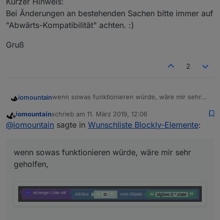
Kurzer Hinweis:
Bei Änderungen an bestehenden Sachen bitte immer auf
"Abwärts-Kompatibilität" achten. :)
Gruß
2
wenn sowas funktionieren würde, wäre mir sehr
iomountain
geholfen,
iomountain
schrieb am
11. März 2019, 12:06
zuletzt editiert von
Offline
@
iomountain
sagte in
Wunschliste Blockly-Elemente
:
Eine Liste von ID's aus dem Objektbaum mit
Wildcard generieren.
wenn sowas funktionieren würde, wäre mir sehr
geholfen,