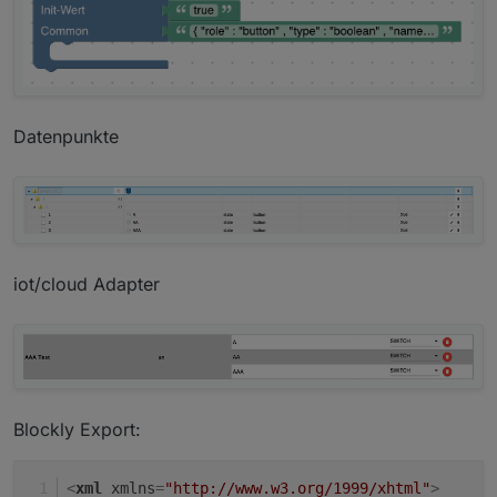
Datenpunkte
iot/cloud Adapter
Blockly Export:
<
xml
xmlns
=
"http://www.w3.org/1999/xhtml"
>