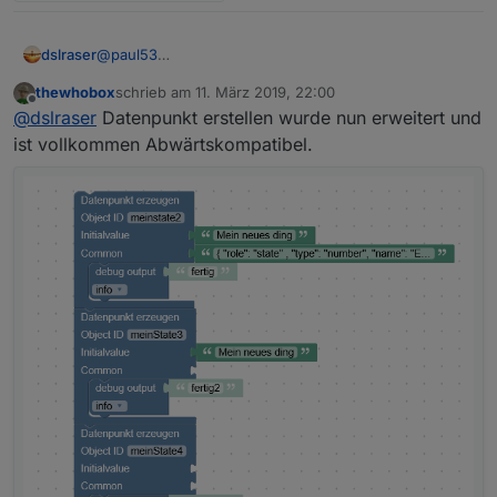
@
paul53
dslraser
ja, richtig, aber er macht nur das daraus, mehr kann
thewhobox
schrieb am
11. März 2019, 22:00
ich nicht angeben. Ich muß dann also immer nochmal
zuletzt editiert von
Offline
@
dslraser
Datenpunkt erstellen wurde nun erweitert und
da rein und zusätzliche Angaben machen bzw.
ändern.
ist vollkommen Abwärtskompatibel.