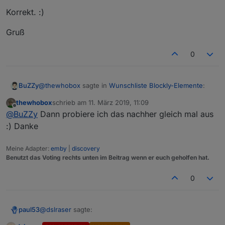
Korrekt. :)
Gruß
0
@
thewhobox
sagte in
Wunschliste Blockly-Elemente
:
BuZZy
thewhobox
schrieb am
11. März 2019, 11:09
zuletzt editiert von
Offline
@
BuZZy
... Ich wollte eher darauf hinaus, ob ich
@
BuZZy
Dann probiere ich das nachher gleich mal aus
auch mehrere davon in der selben Datai haben
:) Danke
Korrekt. :)
kann :) Ich vermute mal schon, hab es aber nicht
ausprobiert. Dann bräuchte ich ja beide Zeile (Alt
Meine Adapter:
emby
|
discovery
Gruß
und Neu) oder?
Benutzt das Voting rechts unten im Beitrag wenn er euch geholfen hat.
0
@
dslraser
sagte:
paul53