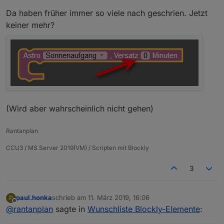
Da haben früher immer so viele nach geschrien. Jetzt
keiner mehr?
(Wird aber wahrscheinlich nicht gehen)
Rantanplan
CCU3 / MS Server 2019(VM) / Scripten mit Blockly
3
paul.honka
schrieb am
11. März 2019, 16:06
P
zuletzt editiert von
Offline
@
rantanplan
sagte in
Wunschliste Blockly-Elemente
: