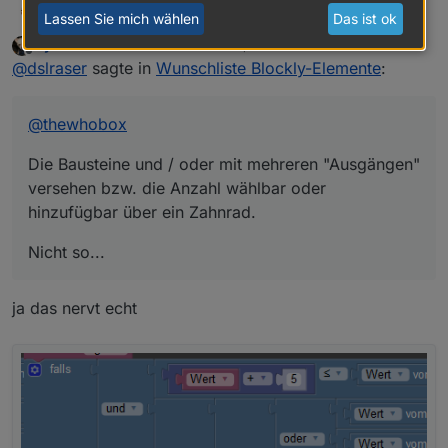
@
thewhobox
dslraser
Lassen Sie mich wählen
Das ist ok
MyzerAT
schrieb am
11. März 2019, 12:30
Die Bausteine und / oder mit mehreren "Ausgängen"
zuletzt editiert von MyzerAT
3. Nov. 2019, 13:39
Offline
@
dslraser
sagte in
Wunschliste Blockly-Elemente
:
versehen bzw. die Anzahl wählbar oder hinzufügbar
über ein Zahnrad.
Nicht so...
@
thewhobox
Die Bausteine und / oder mit mehreren "Ausgängen"
versehen bzw. die Anzahl wählbar oder
hinzufügbar über ein Zahnrad.
Nicht so...
ja das nervt echt