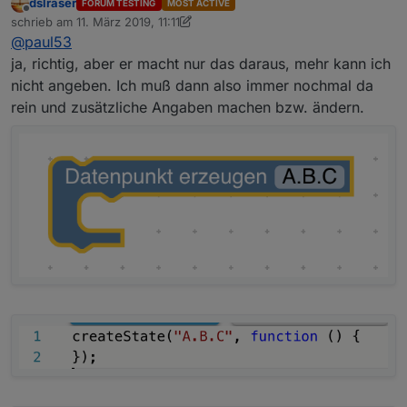
dslraser
FORUM TESTING
MOST ACTIVE
Offline
aber ohne jegliche Angaben zum Ort wo es
schrieb am
11. März 2019, 11:11
zuletzt editiert von dslraser
3. Nov. 2019, 12:12
erstellt werden soll
@
paul53
Die Datenpunkte werden immer unter javascript.N (N =
ja, richtig, aber er macht nur das daraus, mehr kann ich
Instanz-Nummer) erzeugt.
nicht angeben. Ich muß dann also immer nochmal da
rein und zusätzliche Angaben machen bzw. ändern.