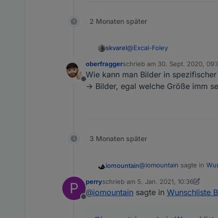
2 Monaten später
@
Excal-Foley
skvarel
oberfragger
schrieb am
30. Sept. 2020, 09:
Ist es möglich, in Deinem Ke
zuletzt editiert von
Wie kann man Bilder in spezifische
Offline
Ich habe dazu auch gerade ein
-> Bilder, egal welche Größe imm se
3 Monaten später
@
iomountain
sagte in
Wun
iomountain
perry
schrieb am
5. Jan. 2021, 10:36
P
zuletzt editiert von perry
1. Juli 2021, 
@
iomountain
sagte in
Wunschliste B
Was ich noch brauchen
Offline
Eine Kommentar Klamm
Wollte nur mal anfragen 
Bin gerade dabei für mich