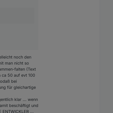
elleicht noch den
it man nicht so
sammen-falten (Text
n ca 50 auf evt 100
sodaß bei
g für gleichartige
ntlich klar ... wenn
amit beschäftigt und
LE ENTWICKLER ...