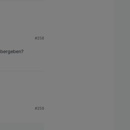
#258
e grandios :)
 übergeben?
#259