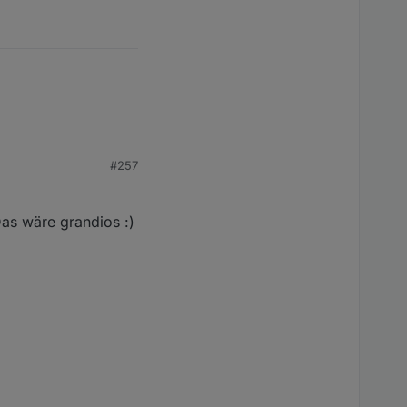
#257
h hierfür kein
as wäre grandios :)