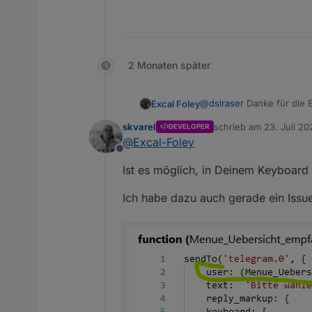
2 Monaten später
@
dslraser
Danke für die E
Excal Foley
Die ms muß dann so heißen w
Spoiler: xml-code 
skvarel
schrieb am
23. Juli 20
DEVELOPER
@
Sandmanyz
man kann da
zuletzt editiert von skv
@
Excal-Foley
separaten Block machen.
Offline
Ist es möglich, in Deinem Keyboard
Ich habe dazu auch gerade ein Issue 