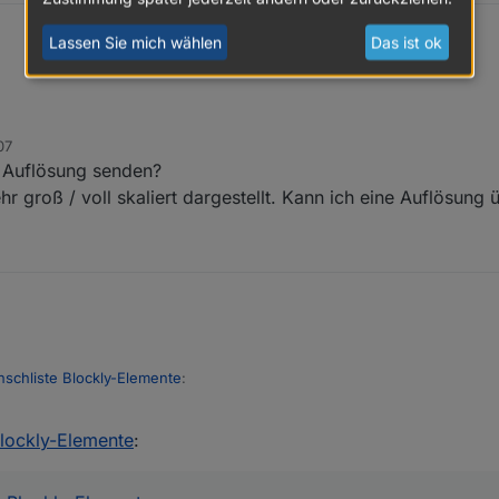
Lassen Sie mich wählen
Das ist ok
07
yboard Block noch ein Feld für den Empfänger/User einzubauen? Das wär
r Auflösung senden?
 Issue auf GitHub erstellt.
hr groß / voll skaliert dargestellt. Kann ich eine Auflösung
schliste Blockly-Elemente
:
07:52
lockly-Elemente
:
 könnte:
er:
wie die Chance steht so ein Element zu bekommen?
 hilfreiche Codeschnipsel zu organisieren, da wäre sowas hilfreich.