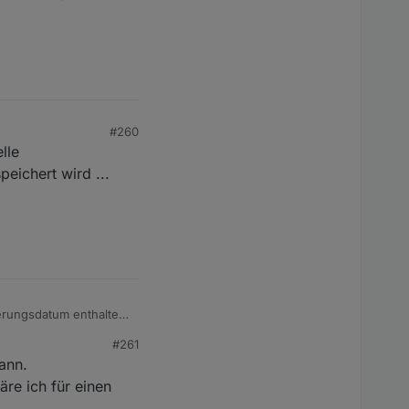
#260
lle
ichert wird ...
derungsdatum enthalten
#261
ann.
re ich für einen