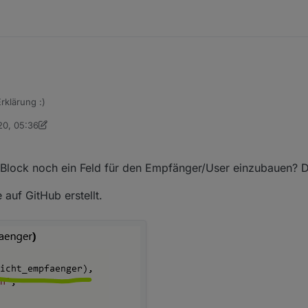
rklärung :)
ie die Variable, also so geschrieben werden.
zum importieren
20, 05:36
s einfach mit den allgemeinen Send-Block nachbauen, deshalb würde ic
arel
 Block noch ein Feld für den Empfänger/User einzubauen? D
auf GitHub erstellt.