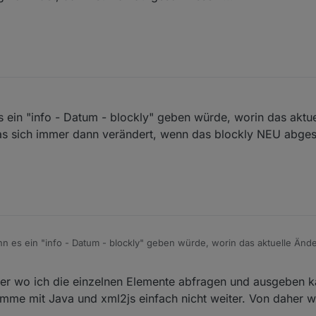
 ein "info - Datum - blockly" geben würde, worin das aktue
 sich immer dann verändert, wenn das blockly NEU abgespe
n es ein "info - Datum - blockly" geben würde, worin das aktuelle Än
ndert, wenn das blockly NEU abgespeichert wird ... Danke
r wo ich die einzelnen Elemente abfragen und ausgeben k
e mit Java und xml2js einfach nicht weiter. Von daher wä