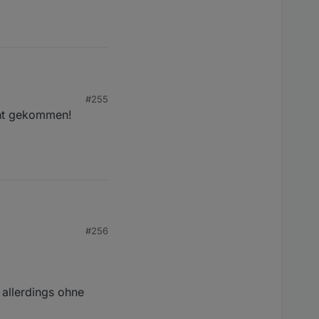
#255
icht gekommen!
)
#256
h hierfür kein
 allerdings ohne