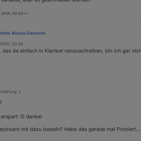
i 2020, 20:04
liste Blockly-Elemente
:
 2020, 20:04
, das da einfach in Klartext reinzuschreiben, bin ich gar n
 die ms nur fest einstellen und nicht als Variable "einklicken"
 das mit Lampen probiert habe (war nur ein Test für meine Bewässerung
rklärung :)
8
s einfach mit den allgemeinen Send-Block nachbauen, deshalb würde ic
t erspart :D danke!
eyboard mit dazu basteln? Habe das gerade mal Probiert...