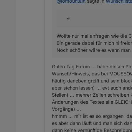
@
iomountain
sagte in
Wunschliste
Noch schöner wäre es we
Wollte nur mal anfragen wie die
Wäre auch Hilfreich um
Bin gerade dabei für mich hilfrei
Noch schöner wäre es wenn man d
Guten Tag Forum ... habe diesen Po
Wunsch/Hinweis, das bei MOUSEOVER
häufig daneben greift und sein block
aber stehen lassen) ... evt auch an
Stellen) ... mehrer Zeilen schreibe
Änderungen des Textes alle GLEICHE
Vorgänge) ...
hmmm ... mir ist es so ergangen, da
es aber dann läuft und man sich da
dann keine vernünftige Beschreibu