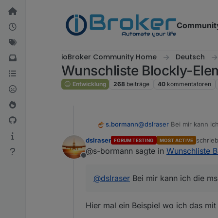
Weiter zum Inhalt
Communit
ioBroker Community Home
Deutsch
Wunschliste Blockly-Ele
Entwicklung
268
beiträge
40
kommentatoren
s.bormann
@
dslraser
Bei mir kann ich
dslraser
schrie
FORUM TESTING
MOST ACTIVE
zuletzt
@s-bormann sagte in
Wunschliste B
Offline
@
dslraser
Bei mir kann ich die ms 
Hier mal ein Beispiel wo ich das mi