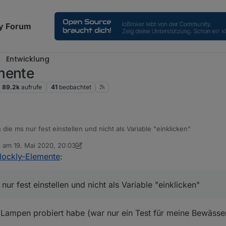
y Forum
Entwicklung
mente
89.2k
aufrufe
41
beobachtet
 die ms nur fest einstellen und nicht als Variable "einklicken"
b am
19. Mai 2020, 20:03
 editiert von dslraser
lockly-Elemente
:
nur fest einstellen und nicht als Variable "einklicken"
t Lampen probiert habe (war nur ein Test für meine Bewässe