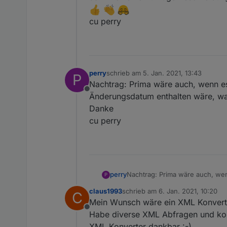
cu perry
perry
schrieb am
5. Jan. 2021, 13:43
P
zuletzt editiert von
Nachtrag: Prima wäre auch, wenn es
Offline
Änderungsdatum enthalten wäre, was
Danke
cu perry
perry
Nachtrag: Prima wäre auch, wen
P
wäre, was sich immer dann verä
claus1993
schrieb am
6. Jan. 2021, 10:20
C
cu perry
zuletzt editiert von
Mein Wunsch wäre ein XML Konverte
Offline
Habe diverse XML Abfragen und komm
XML Konverter dankbar :-)