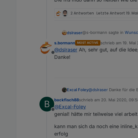
2 Antworten
Letzte Antwort
19. Ma
@s-bormann sagte in
Wunsch
dslraser
s.bormann
schrieb am
19. Mai
MOST ACTIVE
zuletzt editiert von
@
dslraser
Ah, sehr gut, auf die Idee
@
dslraser
Bei mir kann ich
Offline
Danke!
Hier mal ein Beispiel wo ich
@
dslraser
Danke für die E
Excal Foley
backfisch88
schrieb am
20. Mai 2020, 09:5
B
@
Sandmanyz
man kann da
zuletzt editiert von
@
Excal-Foley
separaten Block machen.
Offline
genial! hätte mir teilweise viel arbei
kann man sich da noch eine inline_k
erfolg