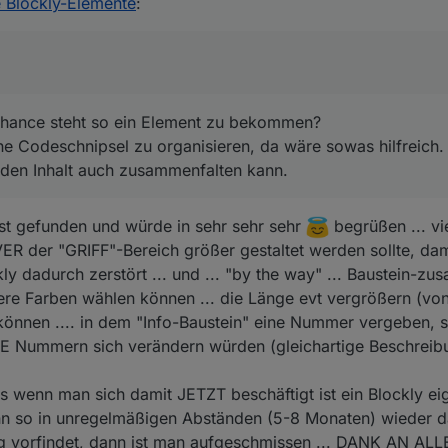
 Blockly-Elemente
:
nn man den Inhalt auch zusammenfalten kann.
 Chance steht so ein Element zu bekommen?
 einen komplette Blöcke zu kopieren.
che Codeschnipsel zu organisieren, da wäre sowas hilfreich.
en Inhalt auch zusammenfalten kann.
st gefunden und würde in sehr sehr sehr
begrüßen ... vi
 der "GRIFF"-Bereich größer gestaltet werden sollte, dam
ly dadurch zerstört ... und ... "by the way" ... Baustein-zu
dere Farben wählen können ... die Länge evt vergrößern (vo
n können .... in dem "Info-Baustein" eine Nummer vergeben, 
 Nummern sich verändern würden (gleichartige Beschreibun
s wenn man sich damit JETZT beschäftigt ist ein Blockly eige
nn so in unregelmäßigen Abständen (5-8 Monaten) wieder d
ng vorfindet, dann ist man aufgeschmissen ... DANK AN AL