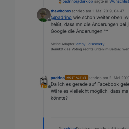
@
darkiop
sagte in
Wunschlist
padrino
thewhobox
schrieb am
1. Mai 2019, 04:47
zuletzt editiert von
@
padrino
wie schon weiter oben iw
Noch ein Vorschlag:
Offline
Rechte Maustaste auf ein S
heißt, dass mn die Änderungen bei 
selbe auch beim Erstellen 
Google die Änderungen ^^
Per Doppelklick auf e
Doppelklick mit gedrü
Ich vermute mal, solche Ideen
Meine Adapter:
emby
|
discovery
Blöcke" hinaus geht und woh
Benutzt das Voting rechts unten im Beitrag wen
padrino
schrieb am
2. Mai 201
MOST ACTIVE
zuletzt editiert von
Da ich es gerade auf Facebook ge
Offline
Wäre es vielleicht möglich, dass man
könnte?
Da ich es gerade auf Faceb
padrino