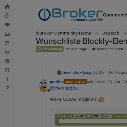
Weiter zum Inhalt
Communit
ioBroker Community Home
Deutsch
Wunschliste Blockly-Ele
Entwicklung
268
beiträge
40
kommentatoren
thewhobox
@
siggi85
Mein Pull Reque
die kommt weiß ich allerdi
padrino
schrieb am
23. Apr. 20
MOST ACTIVE
zuletzt editiert von
@
thewhobox
Offline
Wäre sowas möglich?