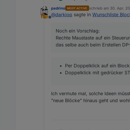
padrino
schrieb am
30. Apr. 20
MOST ACTIVE
Per Doppelklick auf ein 
zuletzt editiert von
@
darkiop
sagte in
Wunschliste Bloc
Doppelklick mit gedrücke
Offline
Noch ein Vorschlag:
Rechte Maustaste auf ein Steuerun
das selbe auch beim Erstellen DP-
Per Doppelklick auf ein Block
Doppelklick mit gedrücker ST
Ich vermute mal, solche Ideen müsst
"neue Blöcke" hinaus geht und wohl