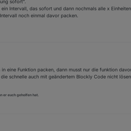
ung sofort".
in Intervall, das sofort und dann nochmals alle x Einheiten
tervall noch einmal davor packen.
Ausführung sofort".
n eine Funktion packen, dann musst nur die funktion davor
l man ein Intervall, das sofort und dann nochmals alle x Einheiten ausg
all noch einmal davor packen.
f die schnelle auch mit geändertem Blockly Code nicht lösen
. ;)
n er euch geholfen hat.