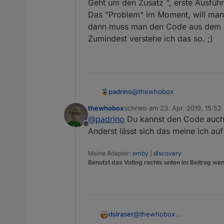
Geht um den Zusatz ", erste Ausführ
Das "Problem" im Moment, will man e
dann muss man den Code aus dem In
Zumindest verstehe ich das so. ;)
@
thewhobox
padrino
thewhobox
schrieb am
23. Apr. 2019, 15:52
Geht um den Zusatz ", erste 
zuletzt editiert von
@
padrino
Du kannst den Code auch i
Das "Problem" im Moment, wil
Offline
man den Code aus dem Interv
Anderst lässt sich das meine ich au
Zumindest verstehe ich das so
Meine Adapter:
emby
|
discovery
Benutzt das Voting rechts unten im Beitrag wen
@
thewhobox
dslraser
@
paul53