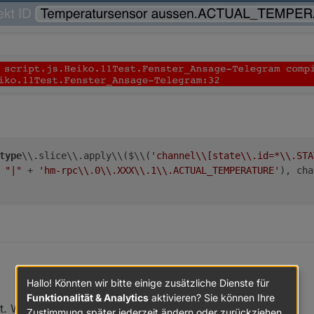
type
\\.
slice
\\.
apply
\\($\\(
'channel\\[state\\.id=*\\.STA
+
"|"
+
'hm-rpc\\.0\\.XXX\\.1\\.ACTUAL_TEMPERATURE'
),
cha
Hallo! Könnten wir bitte einige zusätzliche Dienste für
Funktionalität & Analytics
aktivieren? Sie können Ihre
cht. Wie auch im Javascript kannst du ENTWEDER:
Trigger, das funktioniert auch (siehe Fensterscript). Wenn ich jetzt einen
Zustimmung später jederzeit ändern oder zurückziehen.