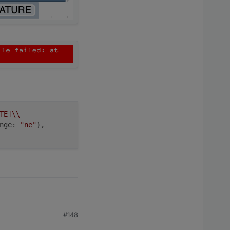
TE]\\
nge
:
"ne"
},
#148
 zweiten Trigger, z.B.