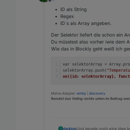
Offline
einen Sensorwert/Temperatu
So funktioniert es:
ID als String
Gehen nicht beide zusamme
Regex
ID`s als Array angeben.
Der Selektor liefert die schon ein A
Du müsstest also vorher iwie dem Ar
So kommt eine Fehlermeldun
Wie das in Blockly geht weiß ich ger
var selektorArray = Array.pro
selektorArray.push(
"Temperatu
on({id: selektorArray}, funct
Und hier der Blockly Export
Meine Adapter:
emby
|
discovery
Diese Stelle wird angemecker
Benutzt das Voting rechts unten im Beitrag wen
Blockly Export Fenster
Und gerade noch eine Idee 
darkiop
D