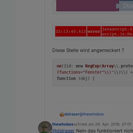
Diese Stelle wird angemeckert ?
on
({
id
:
new
RegExp
(
Array
\\.
proto
(functions="Fenster"\\)'
\\)\\) 
function
(
obj
) {
@
thewhobox
dslraser
thewhobox
schrieb am
29. Apr. 2019, 07:01
ich habe mal eine Frage....
zuletzt editiert von
@
dslraser
Nein das funktioniert ni
Ich benutze den Selector als 