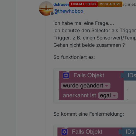
dslraser
schrie
FORUM TESTING
MOST ACTIVE
Dank Eurer Hilfe habe ich n
zuletzt
@
thewhobox
HMIP. Aktuell aber ohne den 
Offline
Bei mir id=STATE (Großschre
Anzeige in Telegram
ich habe mal eine Frage....
Den Blockly Export stelle ich
Ich benutze den Selector als Trigger
Trigger, z.B. einen Sensorwert/Tem
Gehen nicht beide zusammen ?
So funktioniert es:
So kommt eine Fehlermeldung: