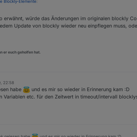
e Blockly-Elemente
:
o erwähnt, würde das Änderungen im originalen blockly Co
teuerungs/Aktualisierungs-Blockly --> Neuer Eintrag: Erzeuge Wert von 
jedem Update von blockly wieder neu einpflegen muss, ode
DP-Erstellungs-Blockly.
in Blockly: entfalten/zusammenfalten
cker STRG: aktivieren/deaktivieren
 müsstest/solltest Du auf github unter dem "original" Adapter posten, 
l mehr bzw. anderer Programmierarbeit bedarf. =)
n er euch geholfen hat.
9, 22:58
lesen habe
und es mir so wieder in Erinnerung kam :D
 Variablen etc. für den Zeitwert in timeout/intervall block
ook gelesen habe
und es mir so wieder in Erinnerung kam :D