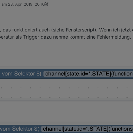
b am
28. Apr. 2019, 20:10
un mal für mich das bekannte Fensterskript aus dem Forum nachgebaut. 
 editiert von dslraser
Status kipp.
ibung) und für das "Gewerk" functions="Fenster". Ich habe bei mir Tele
 unten mit rein, vielleicht möchte es Jemand benutzen.
, das funktioniert auch (siehe Fensterscript). Wenn ich jetzt
peratur als Trigger dazu nehme kommt eine Fehlermeldung.