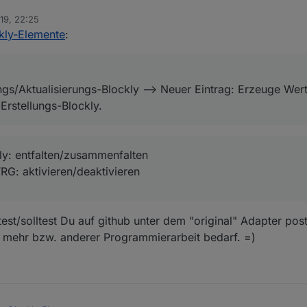
19, 22:25
Blockly: entfalten/zusammenfalten
kly-Elemente
:
r STRG: aktivieren/deaktivieren
gs/Aktualisierungs-Blockly --> Neuer Eintrag: Erzeuge Wert
Erstellungs-Blockly.
ly: entfalten/zusammenfalten
RG: aktivieren/deaktivieren
est/solltest Du auf github unter dem "original" Adapter pos
 mehr bzw. anderer Programmierarbeit bedarf. =)