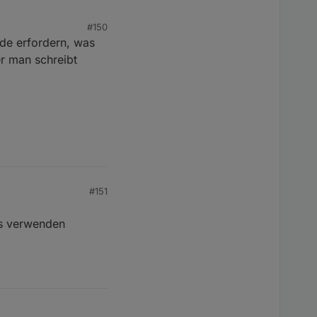
#150
de erfordern, was
Objekt, ggf. das
r man schreibt
da das über "neue
#151
lys verwenden