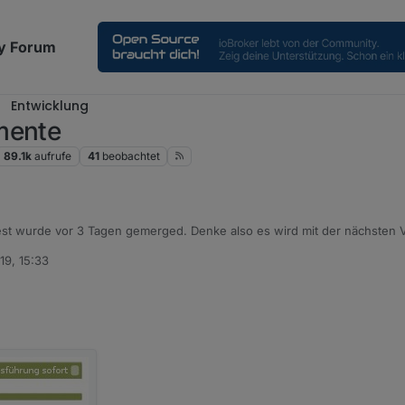
y Forum
Entwicklung
mente
89.1k
aufrufe
41
beobachtet
st wurde vor 3 Tagen gemerged. Denke also es wird mit der nächsten
ngs nicht.
19, 15:33