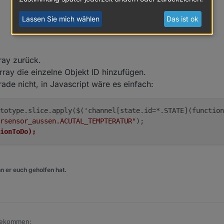
r als Trigger dazu nehme kommt eine Fehlermeldung.
n ?
Lassen Sie mich wählen
Das ist ok
rray zurück.
ray die einzelne Objekt ID hinzufügen.
g:
ade nicht, in Javascript wäre es einfach:
totype.slice.apply($('channel[state.id=*.STATE](function
rsensor_aussen.ACUTAL_TEMPTERATUR"
);
ionToDo);
t ?
n er euch geholfen hat.
skript
bekommen: