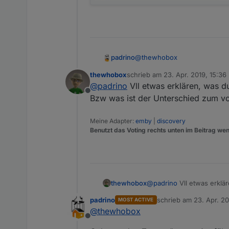
@
thewhobox
padrino
thewhobox
schrieb am
23. Apr. 2019, 15:36
Wäre sowas möglich?
zuletzt editiert von
@
padrino
Vll etwas erklären, was d
Offline
Bzw was ist der Unterschied zum vor
Meine Adapter:
emby
|
discovery
Benutzt das Voting rechts unten im Beitrag wen
thewhobox
@
padrino
Vll etwas erklä
Bzw was ist der Unterschi
padrino
schrieb am
23. Apr. 20
MOST ACTIVE
zuletzt editiert von pad
@
thewhobox
Offline