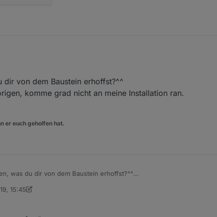
u dir von dem Baustein erhoffst?^^
igen, komme grad nicht an meine Installation ran.
n er euch geholfen hat.
ren, was du dir von dem Baustein erhoffst?^^
ed zum vorigen, komme grad nicht an meine Installation ran.
19, 15:45
rino