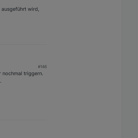
 ausgeführt wird,
#146
 nochmal triggern.
eführt wird, dann muss
.