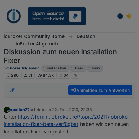
Weiter zum Inhalt
ioBroker Community Home
Deutsch
ioBroker Allgemein
Diskussion zum neuen Installation-
Fixer
ioBroker Allgemein
installation
fixer
linux
296
51
84.3k
34
Anmelden zum Antworten
apollon77
schrieb am
22. Feb. 2019, 22:38
zuletzt editiert von
Offline
Unter
https://forum.iobroker.net/topic/20211/iobroker-
installation-fixer-beta-verfügbar
haben wir den neuen
Installation-Fixer vorgestellt.