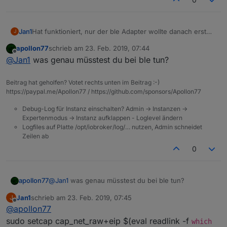
Jan1
Hat funktioniert, nur der ble Adapter wollte danach erst
J
wieder belebt werden, läuft aber auch wieder.
apollon77
schrieb am
23. Feb. 2019, 07:44
zuletzt editiert von
Offline
@
Jan1
was genau müsstest du bei ble tun?
Beitrag hat geholfen? Votet rechts unten im Beitrag :-)
https://paypal.me/Apollon77 / https://github.com/sponsors/Apollon77
Debug-Log für Instanz einschalten? Admin -> Instanzen ->
Expertenmodus -> Instanz aufklappen - Loglevel ändern
Logfiles auf Platte /opt/iobroker/log/… nutzen, Admin schneidet
Zeilen ab
0
apollon77
@
Jan1
was genau müsstest du bei ble tun?
Jan1
schrieb am
23. Feb. 2019, 07:45
J
zuletzt editiert von
Offline
@
apollon77
sudo setcap cap_net_raw+eip $(eval readlink -f
which