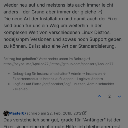
wieder neu auf und meistens ists auch immer leicht
anders - der Grund aber immer der gleiche :-)
Die neue Art der Installation und damit auch der Fixer
sind auch für uns ein Weg um weiterhin in der
komplexen Welt von verschiedenen Linux Distros,
nodejs/npm Versionen und sowas noch Support geben
zu können. Es ist also eine Art der Standardisierung.
Beitrag hat geholfen? Votet rechts unten im Beitrag :-)
https://paypal.me/Apollon77 / https://github.com/sponsors/Apollon77
Debug-Log für Instanz einschalten? Admin -> Instanzen ->
Expertenmodus -> Instanz aufklappen - Loglevel ändern
Logfiles auf Platte /opt/iobroker/log/… nutzen, Admin schneidet
Zeilen ab
2
Master67
schrieb am
22. Feb. 2019, 23:21
zuletzt editiert von Master67
Offline
Das verstehe ich sehr gut, grade für "Anfänger" ist der
Fixer sicher eine richtig gute Hilfe, ich bleibe aber erst