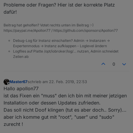
Probleme oder Fragen? Hier ist der korrekte Platz
dafür!
Beitrag hat geholfen? Votet rechts unten im Beitrag :-)
https://paypal.me/Apollon77 / https://github.com/sponsors/Apollon77
Debug-Log für Instanz einschalten? Admin -> Instanzen ->
Expertenmodus -> Instanz aufklappen - Loglevel ändern
Logfiles auf Platte /opt/iobroker/log/… nutzen, Admin schneidet
Zeilen ab
0
Master67
schrieb am
22. Feb. 2019, 22:53
zuletzt editiert von
Offline
Hallo apollon77
ist das Fixen ein "muss" den ich bin mit meiner jetzigen
Installation oder dessen Updates zufrieden.
Das soll nicht Doof klingen (tut es aber doch.. Sorry)...
aber ich komme gut mit "root", "user" und "sudo"
zurecht !