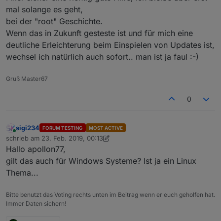
mal solange es geht,
bei der "root" Geschichte.
Wenn das in Zukunft gesteste ist und für mich eine
deutliche Erleichterung beim Einspielen von Updates ist,
wechsel ich natürlich auch sofort.. man ist ja faul :-)
Gruß Master67
0
sigi234
FORUM TESTING
MOST ACTIVE
Online
schrieb am
23. Feb. 2019, 00:13
zuletzt editiert von sigi234
Hallo apollon77,
gilt das auch für Windows Systeme? Ist ja ein Linux
Thema...
Bitte benutzt das Voting rechts unten im Beitrag wenn er euch geholfen hat.
Immer Daten sichern!