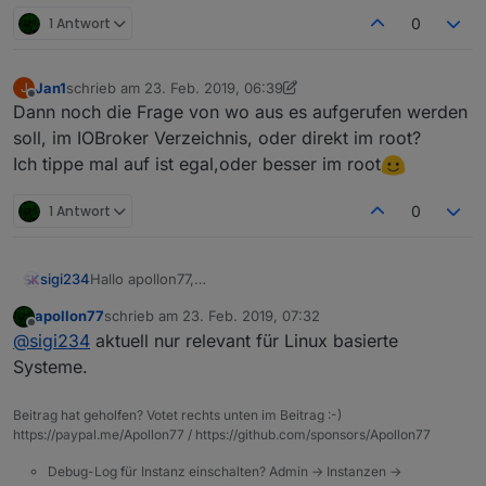
1 Antwort
0
Jan1
schrieb am
23. Feb. 2019, 06:39
J
zuletzt editiert von Jan1
Offline
Dann noch die Frage von wo aus es aufgerufen werden
soll, im IOBroker Verzeichnis, oder direkt im root?
Ich tippe mal auf ist egal,oder besser im root
1 Antwort
0
sigi234
Hallo apollon77,
gilt das auch für Windows Systeme? Ist ja ein Linux
apollon77
schrieb am
23. Feb. 2019, 07:32
Thema...
zuletzt editiert von
Offline
@
sigi234
aktuell nur relevant für Linux basierte
Systeme.
Beitrag hat geholfen? Votet rechts unten im Beitrag :-)
https://paypal.me/Apollon77 / https://github.com/sponsors/Apollon77
Debug-Log für Instanz einschalten? Admin -> Instanzen ->