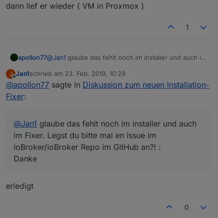
dann lief er wieder ( VM in Proxmox )
1
apollon77
@
Jan1
glaube das fehlt noch im installer und auch im
Fixer. Legst du bitte mal en issue im
Jan1
schrieb am
23. Feb. 2019, 10:29
J
ioBroker/ioBroker Repo im GitHub an?! :
zuletzt editiert von
Offline
@
apollon77
sagte in
Diskussion zum neuen Installation-
Danke
Fixer
:
@
Jan1
glaube das fehlt noch im installer und auch
im Fixer. Legst du bitte mal en issue im
ioBroker/ioBroker Repo im GitHub an?! :
Danke
erledigt
0