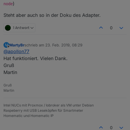
)
node
Steht aber auch so in der Doku des Adapter.
1 Antwort
0
MartyBr
schrieb am
23. Feb. 2019, 08:29
M
zuletzt editiert von
Offline
@
apollon77
Hat funktioniert. Vielen Dank.
Gruß
Martin
Gruß
Martin
Intel NUCs mit Proxmox / Iobroker als VM unter Debian
Raspeberry mit USB Leseköpfen für Smartmeter
Homematic und Homematic IP
0