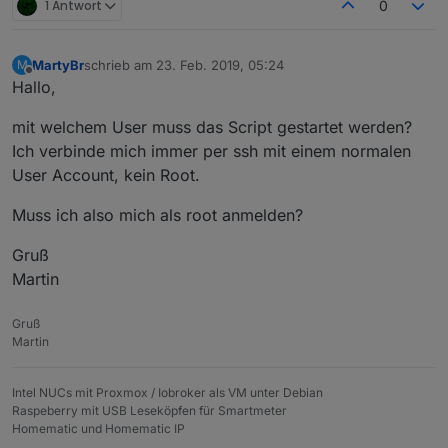
1 Antwort
0
MartyBr
schrieb am
23. Feb. 2019, 05:24
M
zuletzt editiert von
Offline
Hallo,
mit welchem User muss das Script gestartet werden?
Ich verbinde mich immer per ssh mit einem normalen
User Account, kein Root.
Muss ich also mich als root anmelden?
Gruß
Martin
Gruß
Martin
Intel NUCs mit Proxmox / Iobroker als VM unter Debian
Raspeberry mit USB Leseköpfen für Smartmeter
Homematic und Homematic IP