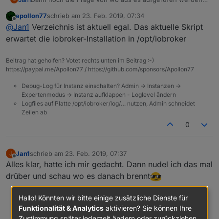
soll, im IOBroker Verzeichnis, oder direkt im root?
apollon77
schrieb am
23. Feb. 2019, 07:34
Ich tippe mal auf ist egal,oder besser im root
zuletzt editiert von
Offline
@
Jan1
Verzeichnis ist aktuell egal. Das aktuelle Skript
erwartet die iobroker-Installation in /opt/iobroker
Beitrag hat geholfen? Votet rechts unten im Beitrag :-)
https://paypal.me/Apollon77 / https://github.com/sponsors/Apollon77
Debug-Log für Instanz einschalten? Admin -> Instanzen ->
Expertenmodus -> Instanz aufklappen - Loglevel ändern
Logfiles auf Platte /opt/iobroker/log/… nutzen, Admin schneidet
Zeilen ab
0
Jan1
schrieb am
23. Feb. 2019, 07:37
J
zuletzt editiert von
Offline
Alles klar, hatte ich mir gedacht. Dann nudel ich das mal
drüber und schau wo es danach brennt
0
Hallo! Könnten wir bitte einige zusätzliche Dienste für
Funktionalität & Analytics
aktivieren? Sie können Ihre
Zustimmung später jederzeit ändern oder zurückziehen.