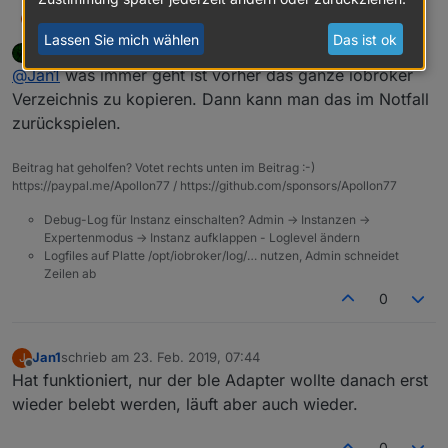
Jan1
Alles klar, hatte ich mir gedacht. Dann nudel ich das mal
J
drüber und schau wo es danach brennt
Lassen Sie mich wählen
Das ist ok
apollon77
schrieb am
23. Feb. 2019, 07:39
zuletzt editiert von
Offline
@
Jan1
was immer geht ist vorher das ganze iobroker
Verzeichnis zu kopieren. Dann kann man das im Notfall
zurückspielen.
Beitrag hat geholfen? Votet rechts unten im Beitrag :-)
https://paypal.me/Apollon77 / https://github.com/sponsors/Apollon77
Debug-Log für Instanz einschalten? Admin -> Instanzen ->
Expertenmodus -> Instanz aufklappen - Loglevel ändern
Logfiles auf Platte /opt/iobroker/log/… nutzen, Admin schneidet
Zeilen ab
0
Jan1
schrieb am
23. Feb. 2019, 07:44
J
zuletzt editiert von
Offline
Hat funktioniert, nur der ble Adapter wollte danach erst
wieder belebt werden, läuft aber auch wieder.
0