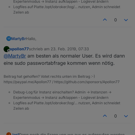
Expertenmodus -> Instanz aufklappen - Loglevel ändern
Logfiles auf Platte /opt/iobroker/log/… nutzen, Admin schneidet
Zeilen ab
0
Hallo,
MartyBr
M
apollon77
schrieb am
23. Feb. 2019, 07:33
mit welchem User muss das Script gestartet werden?
zuletzt editiert von
Offline
@
MartyBr
am besten als normaler User. Es wird dann
Ich verbinde mich immer per ssh mit einem normalen
User Account, kein Root.
Muss ich also mich als root anmelden?
eine sudo passwortabfrage kommen wenn nötig.
Gruß
Beitrag hat geholfen? Votet rechts unten im Beitrag :-)
Martin
https://paypal.me/Apollon77 / https://github.com/sponsors/Apollon77
Debug-Log für Instanz einschalten? Admin -> Instanzen ->
Expertenmodus -> Instanz aufklappen - Loglevel ändern
Logfiles auf Platte /opt/iobroker/log/… nutzen, Admin schneidet
Zeilen ab
0
Jan1
Dann noch die Frage von wo aus es aufgerufen werden
J