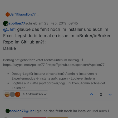
@
apollon77
Jan1
J
sudo setcap cap_net_raw+eip $(eval readlink -f
which
apollon77
schrieb am
23. Feb. 2019, 09:45
node
)
Steht aber auch so in der Doku des Adapter.
zuletzt editiert von
Offline
@
Jan1
glaube das fehlt noch im installer und auch im
Fixer. Legst du bitte mal en issue im ioBroker/ioBroker
Repo im GitHub an?! :
Danke
Beitrag hat geholfen? Votet rechts unten im Beitrag :-)
https://paypal.me/Apollon77 / https://github.com/sponsors/Apollon77
Debug-Log für Instanz einschalten? Admin -> Instanzen ->
Expertenmodus -> Instanz aufklappen - Loglevel ändern
Logfiles auf Platte /opt/iobroker/log/… nutzen, Admin schneidet
Zeilen ab
?
J
4 Antworten
0
apollon77
@
Jan1
glaube das fehlt noch im installer und auch im
Fixer. Legst du bitte mal en issue im