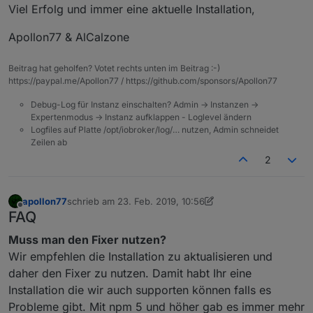
Viel Erfolg und immer eine aktuelle Installation,
Apollon77 & AlCalzone
Beitrag hat geholfen? Votet rechts unten im Beitrag :-)
https://paypal.me/Apollon77 / https://github.com/sponsors/Apollon77
Debug-Log für Instanz einschalten? Admin -> Instanzen ->
Expertenmodus -> Instanz aufklappen - Loglevel ändern
Logfiles auf Platte /opt/iobroker/log/… nutzen, Admin schneidet
Zeilen ab
2
apollon77
schrieb am
23. Feb. 2019, 10:56
zuletzt editiert von apollon77
3. März 2019, 21:24
Offline
FAQ
Muss man den Fixer nutzen?
Wir empfehlen die Installation zu aktualisieren und
daher den Fixer zu nutzen. Damit habt Ihr eine
Installation die wir auch supporten können falls es
Probleme gibt. Mit npm 5 und höher gab es immer mehr