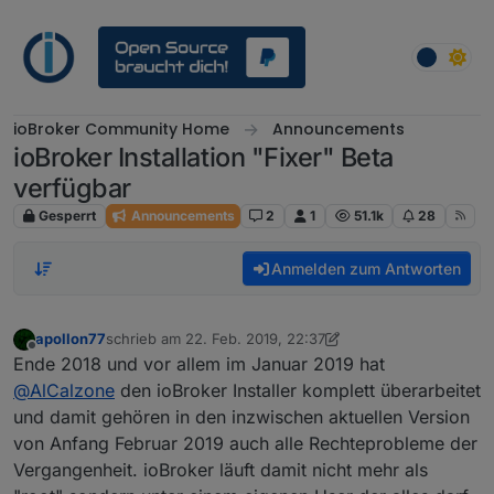
Weiter zum Inhalt
ioBroker Community Home
Announcements
ioBroker Installation "Fixer" Beta
verfügbar
Gesperrt
Announcements
2
1
51.1k
28
Anmelden zum Antworten
apollon77
schrieb am
22. Feb. 2019, 22:37
zuletzt editiert von apollon77
3. Dez. 2019, 10:45
Offline
Ende 2018 und vor allem im Januar 2019 hat
@
AlCalzone
den ioBroker Installer komplett überarbeitet
und damit gehören in den inzwischen aktuellen Version
von Anfang Februar 2019 auch alle Rechteprobleme der
Vergangenheit. ioBroker läuft damit nicht mehr als