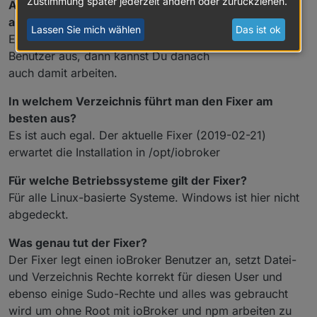
Zustimmung später jederzeit ändern oder zurückziehen.
Als welcher Benutzer führt man den Fixer am besten
aus?
Lassen Sie mich wählen
Das ist ok
Es ist faktisch egal. Am besten führe es als normaler
Benutzer aus, dann kannst Du danach
auch damit arbeiten.
In welchem Verzeichnis führt man den Fixer am
besten aus?
Es ist auch egal. Der aktuelle Fixer (2019-02-21)
erwartet die Installation in /opt/iobroker
Für welche Betriebssysteme gilt der Fixer?
Für alle Linux-basierte Systeme. Windows ist hier nicht
abgedeckt.
Was genau tut der Fixer?
Der Fixer legt einen ioBroker Benutzer an, setzt Datei-
und Verzeichnis Rechte korrekt für diesen User und
ebenso einige Sudo-Rechte und alles was gebraucht
wird um ohne Root mit ioBroker und npm arbeiten zu