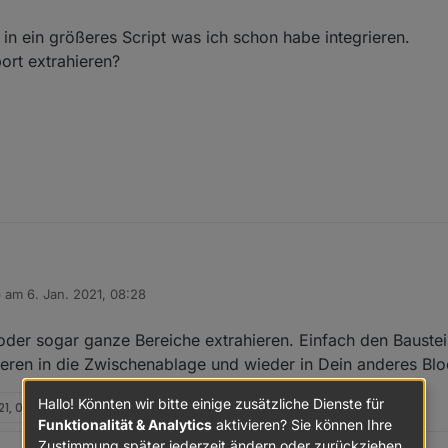
 in ein größeres Script was ich schon habe integrieren.
rt extrahieren?
b am
6. Jan. 2021, 08:28
chte es in ein größeres Script was ich schon habe integrieren.
 editiert von
em Export extrahieren?
oder sogar ganze Bereiche extrahieren. Einfach den Baustei
eren in die Zwischenablage und wieder in Dein anderes Blo
Hallo! Könnten wir bitte einige zusätzliche Dienste für
21, 08:33
Funktionalität & Analytics
aktivieren? Sie können Ihre
Zustimmung später jederzeit ändern oder zurückziehen.