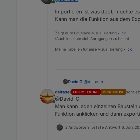
Online
Importieren ist was doof, möchte es
Kann man die Funktion aus dem Expo
Zeigt eure Lovelace-Visualisierung
klick
(Auch ideal um sich Anregungen zu holen)
Meine Tabellen für eure Visualisierung
klick
@
dslraser
David G.
dslraser
schrie
FORUM TESTING
MOST ACTIVE
Importieren ist was doof, mö
zuletzt
@David-G
Kann man die Funktion aus d
Offline
Man kann jeden einzelnen Baustein 
Funktion anklicken und dann exporti
2 Antworten
Letzte Antwort
6. Jan. 20