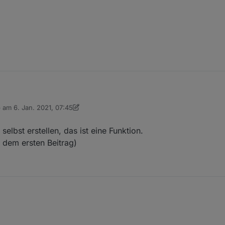
:
b am
6. Jan. 2021, 07:45
 editiert von dslraser
1. Juni 2021, 09:29
lbst erstellen, das ist eine Funktion.
 dem ersten Beitrag)
of, den "change Text" Baustein zu finden.
ich den erreiche?
 den selbst erstellen, das ist eine Funktion.
ort aus dem ersten Beitrag)