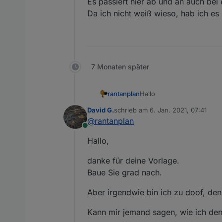
Es passiert hier ab und an auch be
Da ich nicht weiß wieso, hab ich es
7 Monaten später
Hallo
rantanplan
David G.
schrieb am
6. Jan. 2021, 07:41
Manchmal ist es notwendig
zuletzt editiert von
@
rantanplan
zu können.
Online
Mit dem folgenden Blockl
Der von
@
robson
gefunde
Hallo,
anderes tauschen.
danke für deine Vorlage.
Baue Sie grad nach.
Aber irgendwie bin ich zu doof, den
Kann mir jemand sagen, wie ich den