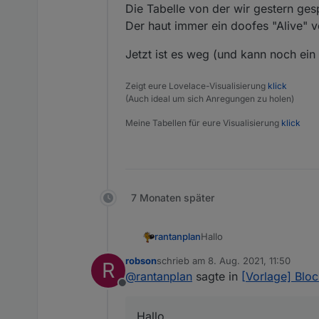
Die Tabelle von der wir gestern ge
Der haut immer ein doofes "Alive" 
Jetzt ist es weg (und kann noch ein
Zeigt eure Lovelace-Visualisierung
klick
(Auch ideal um sich Anregungen zu holen)
Meine Tabellen für eure Visualisierung
klick
7 Monaten später
Hallo
rantanplan
robson
schrieb am
8. Aug. 2021, 11:50
R
Manchmal ist es notwendig
zuletzt editiert von
@
rantanplan
sagte in
[Vorlage] Bloc
zu können.
Offline
Mit dem folgenden Blockl
Der von
@
robson
gefunde
anderes tauschen.
Hallo