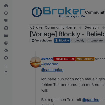
Weiter zum Inhalt
Communit
ioBroker Community Home
Deutsch
[Vorlage] Blockly - Belie
Verschoben
Blockly
blockly
template
dslraser
schrie
FORUM TESTING
MOST ACTIVE
zuletzt
@
padrino
Offline
@
rantanplan
Ich habe nun doch noch mal einiges
fehlen Textbereiche. (ich muß noch
will)
Beim gleichen Text mit
@
padrino
sei