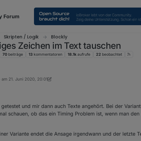
y Forum
Skripten / Logik
Blockly
biges Zeichen im Text tauschen
70
beiträge
13
kommentatoren
18.1k
aufrufe
22
beobachtet
b am
21. Juni 2020, 20:01
 editiert von dslraser
 getestet und mir dann auch Texte angehört. Bei der Varian
mal schauen, ob das ein Timing Problem ist, wenn man den
ner Variante endet die Ansage irgendwann und der letzte Tei