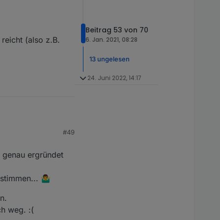
Beitrag 53 von 70
reicht (also z.B.
6. Jan. 2021, 08:28
13 ungelesen
24. Juni 2022, 14:17
#49
on
@
rantanplan
fehlen
 lassen will)
lt in der Ansage...
r genau ergründet
immen... 🤷‍♂️
 (also z.B. max 5 ?)
n.
ch weg. :(