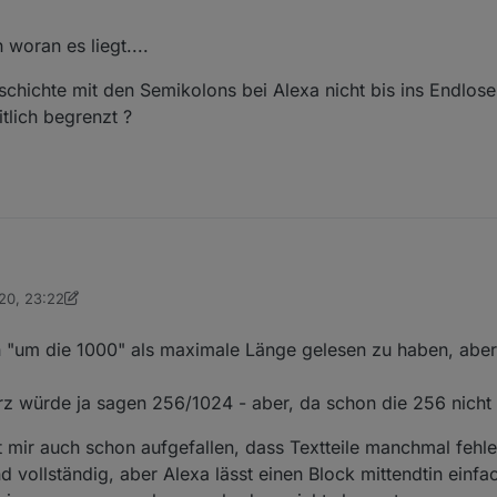
woran es liegt....
chichte mit den Semikolons bei Alexa nicht bis ins Endlose 
tlich begrenzt ?
020, 23:22
einiges getestet und mir dann auch Texte angehört. Bei der Variante v
rino
mal schauen, ob das ein Timing Problem ist, wenn man den Text ansagen
rino
seiner Variante endet die Ansage irgendwann und der letzte Teil feh
n "um die 1000" als maximale Länge gelesen zu haben, abe
schauen woran es liegt....
 würde ja sagen 256/1024 - aber, da schon die 256 nicht st
die Geschichte mit den Semikolons bei Alexa nicht bis ins Endlose reicht
 mir auch schon aufgefallen, dass Textteile manchmal fehle
ich begrenzt ?
nd vollständig, aber Alexa lässt einen Block mittendtin einfa
?