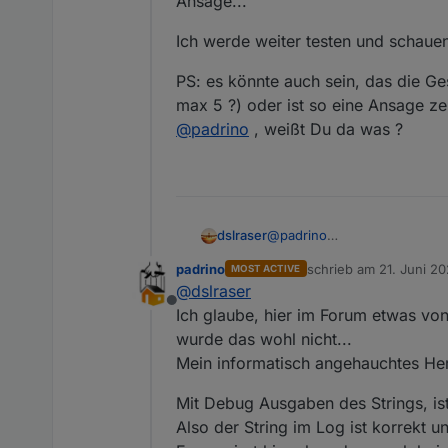
Ansage...
Ich werde weiter testen und schauen 
PS: es könnte auch sein, das die Ges
max 5 ?) oder ist so eine Ansage zei
@
padrino
, weißt Du da was ?
@
padrino
dslraser
@
rantanplan
padrino
schrieb am
21. Juni 2
MOST ACTIVE
Ich habe nun doch noch mal 
zuletzt editiert von pad
@
dslraser
Textbereiche. (ich muß noch
Offline
Beim gleichen Text mit
@
pad
Ich glaube, hier im Forum etwas vo
wurde das wohl nicht...
Ich werde weiter testen und 
Mein informatisch angehauchtes Herz
PS: es könnte auch sein, das 
Mit Debug Ausgaben des Strings, ist
oder ist so eine Ansage zeitl
Also der String im Log ist korrekt u
@
padrino
, weißt Du da was 