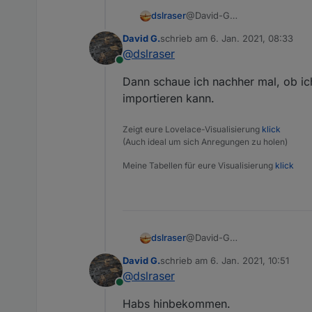
dslraser
@David-G
Man kann jeden einzelnen Ba
David G.
schrieb am
6. Jan. 2021, 08:33
Funktion anklicken und dann 
zuletzt editiert von
@
dslraser
Online
Dann schaue ich nachher mal, ob ich
importieren kann.
Zeigt eure Lovelace-Visualisierung
klick
(Auch ideal um sich Anregungen zu holen)
Meine Tabellen für eure Visualisierung
klick
dslraser
@David-G
Man kann jeden einzelnen Ba
David G.
schrieb am
6. Jan. 2021, 10:51
Funktion anklicken und dann 
zuletzt editiert von
@
dslraser
Online
Habs hinbekommen.