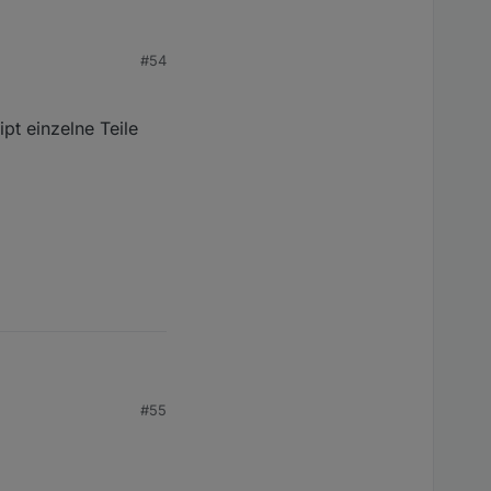
lso die gesamte
#54
importieren.
pt einzelne Teile
lso die gesamte
#55
importieren.