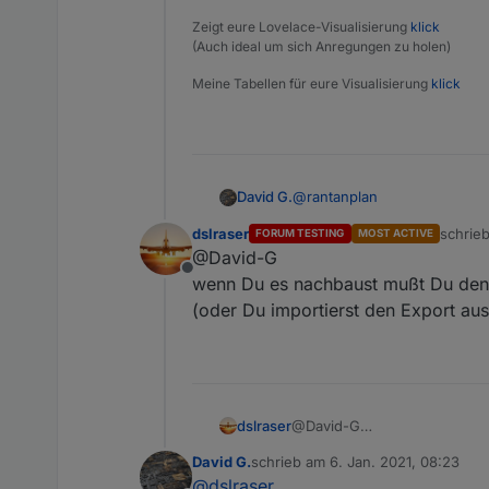
Zeigt eure Lovelace-Visualisierung
klick
(Auch ideal um sich Anregungen zu holen)
Meine Tabellen für eure Visualisierung
klick
@
rantanplan
David G.
Hier der geänderte Export
dslraser
schrie
FORUM TESTING
MOST ACTIVE
Hallo,
zuletzt
@David-G
Offline
Spoiler
danke für deine Vorlage.
wenn Du es nachbaust mußt Du den se
Baue Sie grad nach.
(oder Du importierst den Export aus
Aber irgendwie bin ich zu do
Bei Fragen, fragen.
Kann mir jemand sagen, wie 
Grüße
dslraser
@David-G
wenn Du es nachbaust mußt Du
David G.
schrieb am
6. Jan. 2021, 08:23
(oder Du importierst den Exp
zuletzt editiert von
@
dslraser