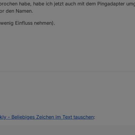
sprochen habe, habe ich jetzt auch mit dem Pingadapter umg
vor den Namen.
 wenig Einfluss nehmen).
 unliebsame Zeichen aus einem Text zu entfernen um diese z.B. in VIS v
kly - Beliebiges Zeichen im Text tauschen
:
y kann man jedes Zeichen, ganze Wörter oder eine Folge von Steuerze
ne Bug wurde behoben.