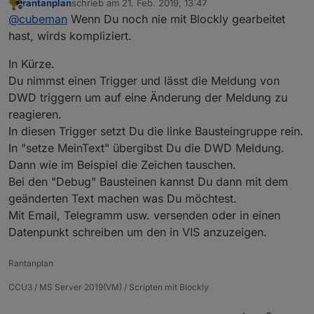
rantanplan
schrieb am
21. Feb. 2019, 13:47
zuletzt editiert von
Offline
@
cubeman
Wenn Du noch nie mit Blockly gearbeitet
hast, wirds kompliziert.
In Kürze.
Du nimmst einen Trigger und lässt die Meldung von
DWD triggern um auf eine Änderung der Meldung zu
reagieren.
In diesen Trigger setzt Du die linke Bausteingruppe rein.
In "setze MeinText" übergibst Du die DWD Meldung.
Dann wie im Beispiel die Zeichen tauschen.
Bei den "Debug" Bausteinen kannst Du dann mit dem
geänderten Text machen was Du möchtest.
Mit Email, Telegramm usw. versenden oder in einen
Datenpunkt schreiben um den in VIS anzuzeigen.
Rantanplan
CCU3 / MS Server 2019(VM) / Scripten mit Blockly