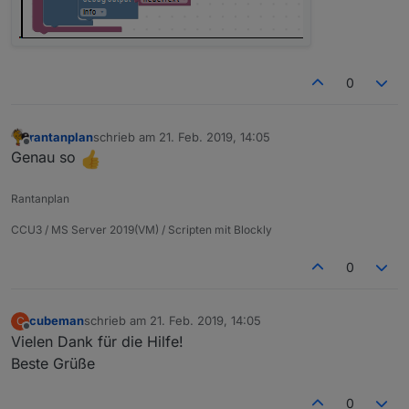
0
rantanplan
schrieb am
21. Feb. 2019, 14:05
zuletzt editiert von
Offline
Genau so
Rantanplan
CCU3 / MS Server 2019(VM) / Scripten mit Blockly
0
cubeman
schrieb am
21. Feb. 2019, 14:05
C
zuletzt editiert von
Offline
Vielen Dank für die Hilfe!
Beste Grüße
0