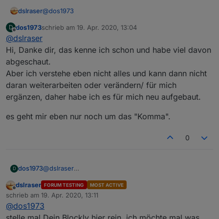
@
dos1973
dslraser
dos1973
schrieb am
19. Apr. 2020, 13:04
D
Ich habe HMIP Fensterdrehgriffe und einfache HMIP
zuletzt editiert von
Offline
@
dslraser
Fenstersensoren gemischt und mache die
Auswertung über die Werteliste. Vielleicht magst Du
Geräte zählen
Hi, Danke dir, das kenne ich schon und habe viel davon
es Dir mal ansehen.
https://forum.iobroker.net/post/346230
abgeschaut.
Und hier das gleiche, zusätzlich mit Alexa Ansage
Aber ich verstehe eben nicht alles und kann dann nicht
https://forum.iobroker.net/post/273976
daran weiterarbeiten oder verändern/ für mich
ergänzen, daher habe ich es für mich neu aufgebaut.
es geht mir eben nur noch um das "Komma".
0
@
dslraser
dos1973
D
Am Ende schreibe ich die Variablen in die
Hi, Danke dir, das kenne ich schon und habe viel
dslraser
FORUM TESTING
MOST ACTIVE
Datenpunkte
davon abgeschaut.
es geht mir eben nur noch um das "Komma".
Offline
schrieb am
19. Apr. 2020, 13:11
Aber ich verstehe eben nicht alles und kann dann
zuletzt editiert von
@
dos1973
nicht daran weiterarbeiten oder verändern/ für mich
ergänzen, daher habe ich es für mich neu aufgebaut.
stelle mal Dein Blockly hier rein, ich möchte mal was