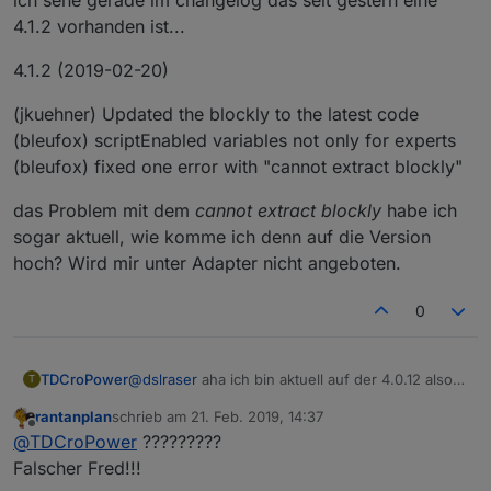
4.1.2 vorhanden ist...
4.1.2 (2019-02-20)
(jkuehner) Updated the blockly to the latest code
(bleufox) scriptEnabled variables not only for experts
(bleufox) fixed one error with "cannot extract blockly"
das Problem mit dem
cannot extract blockly
habe ich
sogar aktuell, wie komme ich denn auf die Version
hoch? Wird mir unter Adapter nicht angeboten.
0
@
dslraser
aha ich bin aktuell auf der 4.0.12 also
TDCroPower
T
ist es eine Beta?
rantanplan
schrieb am
21. Feb. 2019, 14:37
Habe ich merkbare Nachteile, wenn ich runter
Ein Bug habe ich wohl in 4.0.12 gefunden, wenn
zuletzt editiert von
Offline
@
TDCroPower
?????????
zur 3.6.4 gehe?
man im Trigger ein 2tes Objekt hinzufügt und es
danach wieder entfernen will bleibt es als
Löschen kann ich es dann nur, wenn ich im
Falscher Fred!!!
unlöschbarer
shadow
im Hintergrund.
Export den Shadow Teil unten löschen und