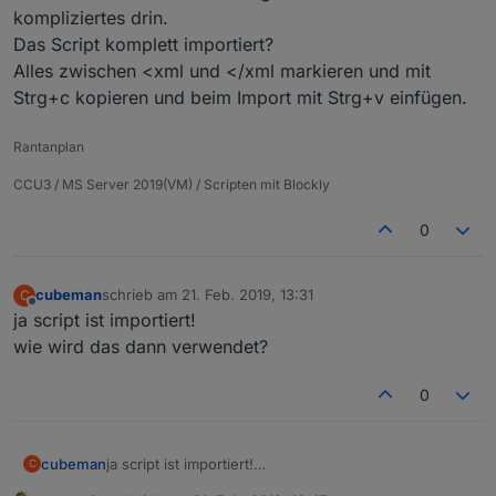
kompliziertes drin.
Das Script komplett importiert?
Alles zwischen <xml und </xml markieren und mit
Strg+c kopieren und beim Import mit Strg+v einfügen.
Rantanplan
CCU3 / MS Server 2019(VM) / Scripten mit Blockly
0
cubeman
schrieb am
21. Feb. 2019, 13:31
C
zuletzt editiert von
Offline
ja script ist importiert!
wie wird das dann verwendet?
0
cubeman
ja script ist importiert!
C
wie wird das dann verwendet?