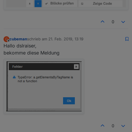
0
cubeman
schrieb am
21. Feb. 2019, 13:19
C
zuletzt editiert von
Offline
Hallo dslraiser,
bekomme diese Meldung
0