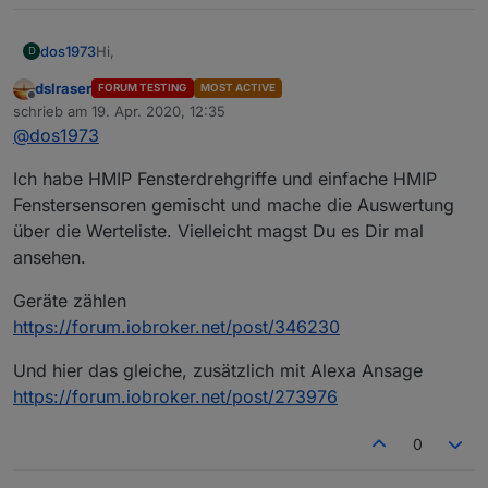
Hi,
dos1973
D
dslraser
FORUM TESTING
MOST ACTIVE
ich versuche ein "letztes Komma" in meinem DP zu
Offline
schrieb am
19. Apr. 2020, 12:35
entfernen, aber egal wo ich ansetze es zerschiesst
zuletzt editiert von
@
dos1973
mir mein Blockly. Es gibt ein Haufen Fenster Status
mein Blockly ist bestimmt nich so elegant wieviele
Script die aber irgendwie nie alles abgedeckt haben,
andere... aber naja ;-)
was ich gerne wollte. Ich also nachfolgendes Blockly
Ich habe HMIP Fensterdrehgriffe und einfache HMIP
ich gehe reagier auf die Trigger der HM Fenstergriffe
und es funktioniert einwandfrei nur habe ich eben ein
und schreibe abhängig davon in variable den Namen
Fenstersensoren gemischt und mache die Auswertung
"letztes Komma" in meinem DP, das ich aus
der Fenster.
über die Werteliste. Vielleicht magst Du es Dir mal
"Perfektionsgründen" gerne weg hätte.
ansehen.
Geräte zählen
https://forum.iobroker.net/post/346230
Und hier das gleiche, zusätzlich mit Alexa Ansage
https://forum.iobroker.net/post/273976
0