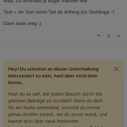
Naja, Du könntest ja sogar machen wie
Script die aber irgendwie nie alles abgedeckt haben,
andere... aber naja ;-)
was ich gerne wollte. Ich also nachfolgendes Blockly
ich gehe reagier auf die Trigger der HM Fenstergriffe
Text = Im Text nimm Teil ab Anfang bis Textlänge -1
und es funktioniert einwandfrei nur habe ich eben ein
und schreibe abhängig davon in variable den Namen
"letztes Komma" in meinem DP, das ich aus
der Fenster.
Dann isses weg :)
"Perfektionsgründen" gerne weg hätte.
0
Hey! Du scheinst an dieser Unterhaltung
interessiert zu sein, hast aber noch kein
Konto.
Hast du es satt, bei jedem Besuch durch die
gleichen Beiträge zu scrollen? Wenn du dich
für ein Konto anmeldest, kommst du immer
genau dorthin zurück, wo du zuvor warst, und
kannst dich über neue Antworten