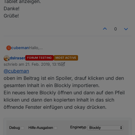
Tablet anzeigen.
Danke!
Grüße!
0
cubeman
Hallo,
C
ich bin relativ neu im Thema Blockly.
dslraser
FORUM TESTING
MOST ACTIVE
Wie kann ich das importieren und nutzen?
Offline
schrieb am
21. Feb. 2019, 13:15
Ich müsste auch die Wetterdaten des DWD auf
zuletzt editiert von dslraser
@
cubeman
meinem Tablet anzeigen.
Danke!
oben im Beitrag ist ein Spoiler, drauf klicken und den
Grüße!
gesamten Inhalt in ein Blockly importieren.
Ein neues leere Blockly öffnen und dann auf den Pfeil
klicken und dann den kopierten Inhalt in das sich
öffnende Fenster einfügen und okay drücken.