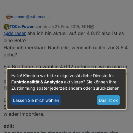
dslraser
@
cubeman
Welche Javasript-Adapter Version hast Du ? (alles
TDCroPower
schrieb am
21. Feb. 2019, 14:14
T
größer 3.6.4 ist Beta und hat noch Fehler)
zuletzt editiert von TDCroPower
Offline
@
dslraser
aha ich bin aktuell auf der 4.0.12 also ist es
eine Beta?
Habe ich merkbare Nachteile, wenn ich runter zur 3.6.4
gehe?
Ein Bug habe ich wohl in 4.0.12 gefunden, wenn man im
Trigger ein 2tes Objekt hinzufügt und es danach wieder
Hallo! Könnten wir bitte einige zusätzliche Dienste für
entfernen will bleibt es als unlöschbarer
shadow
im
Funktionalität & Analytics
aktivieren? Sie können Ihre
Hintergrund.
Zustimmung später jederzeit ändern oder zurückziehen.
Löschen kann ich es dann nur, wenn ich im Export den
Lassen Sie mich wählen
Das ist ok
Shadow Teil unten löschen und meinen Blockly Code
wieder importiere.
edit:
ich sehe gerade im changelog das seit gestern eine