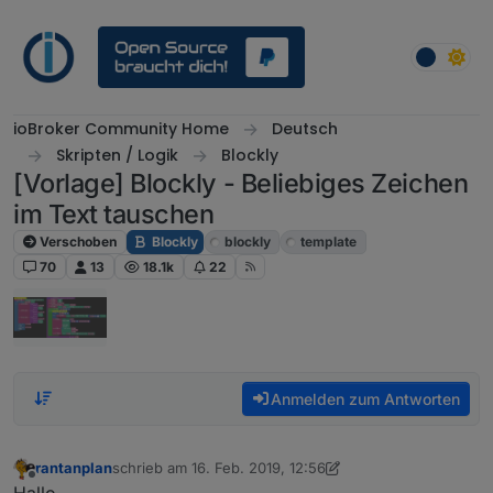
Weiter zum Inhalt
ioBroker Community Home
Deutsch
Skripten / Logik
Blockly
[Vorlage] Blockly - Beliebiges Zeichen
im Text tauschen
Verschoben
Blockly
blockly
template
70
13
18.1k
22
Anmelden zum Antworten
rantanplan
schrieb am
16. Feb. 2019, 12:56
zuletzt editiert von rantanplan
8. Okt. 2021, 11:06
Offline