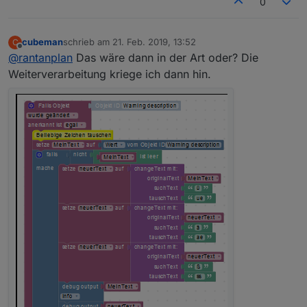
0
cubeman
schrieb am
21. Feb. 2019, 13:52
C
zuletzt editiert von
Offline
@
rantanplan
Das wäre dann in der Art oder? Die
Weiterverarbeitung kriege ich dann hin.