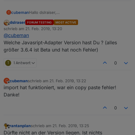
cubeman
Hallo dslraiser,
C
bekomme diese Meldung
dslraser
FORUM TESTING
MOST ACTIVE
Offline
schrieb am
21. Feb. 2019, 13:20
zuletzt editiert von
@
cubeman
Welche Javasript-Adapter Version hast Du ? (alles
größer 3.6.4 ist Beta und hat noch Fehler)
T
1 Antwort
0
cubeman
schrieb am
21. Feb. 2019, 13:22
C
zuletzt editiert von
Offline
import hat funktioniert, war ein copy paste fehler!
Danke!
0
rantanplan
schrieb am
21. Feb. 2019, 13:25
zuletzt editiert von
Offline
Dürfte nicht an der Version liegen. Ist nichts