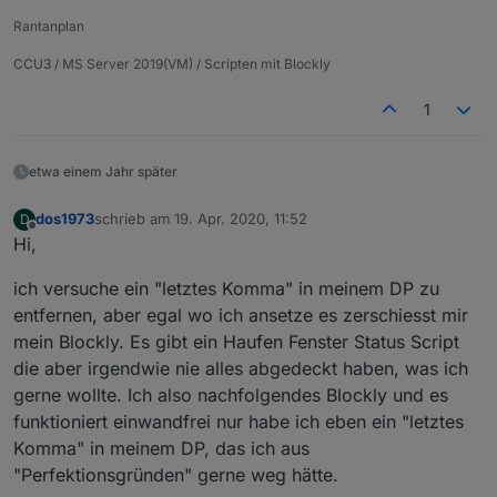
meinen Blockly Code wieder importiere.
edit:
Rantanplan
ich sehe gerade im changelog das seit gestern
eine 4.1.2 vorhanden ist...
4.1.2 (2019-02-20)
CCU3 / MS Server 2019(VM) / Scripten mit Blockly
(jkuehner) Updated the blockly to the latest code
1
(bleufox) scriptEnabled variables not only for
experts
das Problem mit dem
cannot extract blockly
habe
(bleufox) fixed one error with "cannot extract
ich sogar aktuell, wie komme ich denn auf die
etwa einem Jahr später
blockly"
Version hoch? Wird mir unter Adapter nicht
angeboten.
dos1973
schrieb am
19. Apr. 2020, 11:52
D
zuletzt editiert von
Offline
Hi,
ich versuche ein "letztes Komma" in meinem DP zu
entfernen, aber egal wo ich ansetze es zerschiesst mir
mein Blockly. Es gibt ein Haufen Fenster Status Script
die aber irgendwie nie alles abgedeckt haben, was ich
gerne wollte. Ich also nachfolgendes Blockly und es
funktioniert einwandfrei nur habe ich eben ein "letztes
Komma" in meinem DP, das ich aus
"Perfektionsgründen" gerne weg hätte.