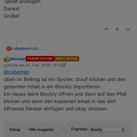
Tablet anzeigen.
Danke!
Grüße!
0
cubeman
Hallo,
C
ich bin relativ neu im Thema Blockly.
dslraser
FORUM TESTING
MOST ACTIVE
Wie kann ich das importieren und nutzen?
Offline
schrieb am
21. Feb. 2019, 13:15
Ich müsste auch die Wetterdaten des DWD auf
zuletzt editiert von dslraser
@
cubeman
meinem Tablet anzeigen.
Danke!
oben im Beitrag ist ein Spoiler, drauf klicken und den
Grüße!
gesamten Inhalt in ein Blockly importieren.
Ein neues leere Blockly öffnen und dann auf den Pfeil
klicken und dann den kopierten Inhalt in das sich
öffnende Fenster einfügen und okay drücken.