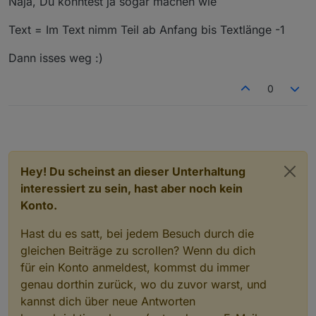
Naja, Du könntest ja sogar machen wie
Script die aber irgendwie nie alles abgedeckt haben,
andere... aber naja ;-)
was ich gerne wollte. Ich also nachfolgendes Blockly
ich gehe reagier auf die Trigger der HM Fenstergriffe
Text = Im Text nimm Teil ab Anfang bis Textlänge -1
und es funktioniert einwandfrei nur habe ich eben ein
und schreibe abhängig davon in variable den Namen
"letztes Komma" in meinem DP, das ich aus
der Fenster.
Dann isses weg :)
"Perfektionsgründen" gerne weg hätte.
0
Hey! Du scheinst an dieser Unterhaltung
interessiert zu sein, hast aber noch kein
Konto.
Hast du es satt, bei jedem Besuch durch die
gleichen Beiträge zu scrollen? Wenn du dich
für ein Konto anmeldest, kommst du immer
genau dorthin zurück, wo du zuvor warst, und
kannst dich über neue Antworten