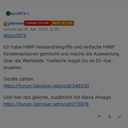
Hi,
dos1973
D
dslraser
FORUM TESTING
MOST ACTIVE
ich versuche ein "letztes Komma" in meinem DP zu
Offline
schrieb am
19. Apr. 2020, 12:35
entfernen, aber egal wo ich ansetze es zerschiesst
zuletzt editiert von
@
dos1973
mir mein Blockly. Es gibt ein Haufen Fenster Status
mein Blockly ist bestimmt nich so elegant wieviele
Script die aber irgendwie nie alles abgedeckt haben,
andere... aber naja ;-)
was ich gerne wollte. Ich also nachfolgendes Blockly
Ich habe HMIP Fensterdrehgriffe und einfache HMIP
ich gehe reagier auf die Trigger der HM Fenstergriffe
und es funktioniert einwandfrei nur habe ich eben ein
und schreibe abhängig davon in variable den Namen
Fenstersensoren gemischt und mache die Auswertung
"letztes Komma" in meinem DP, das ich aus
der Fenster.
über die Werteliste. Vielleicht magst Du es Dir mal
"Perfektionsgründen" gerne weg hätte.
ansehen.
Geräte zählen
https://forum.iobroker.net/post/346230
Und hier das gleiche, zusätzlich mit Alexa Ansage
https://forum.iobroker.net/post/273976
0