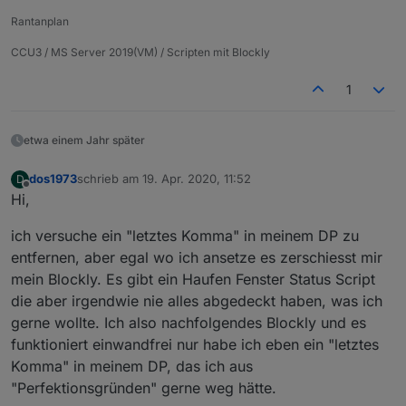
meinen Blockly Code wieder importiere.
edit:
Rantanplan
ich sehe gerade im changelog das seit gestern
eine 4.1.2 vorhanden ist...
4.1.2 (2019-02-20)
CCU3 / MS Server 2019(VM) / Scripten mit Blockly
(jkuehner) Updated the blockly to the latest code
1
(bleufox) scriptEnabled variables not only for
experts
das Problem mit dem
cannot extract blockly
habe
(bleufox) fixed one error with "cannot extract
ich sogar aktuell, wie komme ich denn auf die
etwa einem Jahr später
blockly"
Version hoch? Wird mir unter Adapter nicht
angeboten.
dos1973
schrieb am
19. Apr. 2020, 11:52
D
zuletzt editiert von
Offline
Hi,
ich versuche ein "letztes Komma" in meinem DP zu
entfernen, aber egal wo ich ansetze es zerschiesst mir
mein Blockly. Es gibt ein Haufen Fenster Status Script
die aber irgendwie nie alles abgedeckt haben, was ich
gerne wollte. Ich also nachfolgendes Blockly und es
funktioniert einwandfrei nur habe ich eben ein "letztes
Komma" in meinem DP, das ich aus
"Perfektionsgründen" gerne weg hätte.