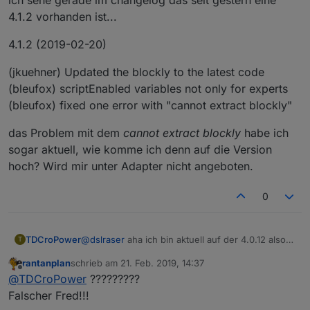
4.1.2 vorhanden ist...
4.1.2 (2019-02-20)
(jkuehner) Updated the blockly to the latest code
(bleufox) scriptEnabled variables not only for experts
(bleufox) fixed one error with "cannot extract blockly"
das Problem mit dem
cannot extract blockly
habe ich
sogar aktuell, wie komme ich denn auf die Version
hoch? Wird mir unter Adapter nicht angeboten.
0
@
dslraser
aha ich bin aktuell auf der 4.0.12 also
TDCroPower
T
ist es eine Beta?
rantanplan
schrieb am
21. Feb. 2019, 14:37
Habe ich merkbare Nachteile, wenn ich runter
Ein Bug habe ich wohl in 4.0.12 gefunden, wenn
zuletzt editiert von
Offline
@
TDCroPower
?????????
zur 3.6.4 gehe?
man im Trigger ein 2tes Objekt hinzufügt und es
danach wieder entfernen will bleibt es als
Löschen kann ich es dann nur, wenn ich im
Falscher Fred!!!
unlöschbarer
shadow
im Hintergrund.
Export den Shadow Teil unten löschen und