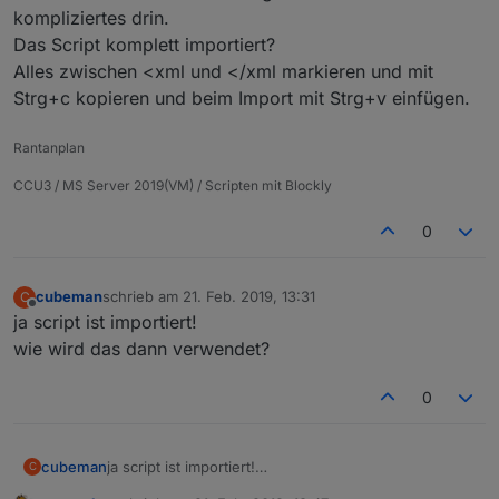
kompliziertes drin.
Das Script komplett importiert?
Alles zwischen <xml und </xml markieren und mit
Strg+c kopieren und beim Import mit Strg+v einfügen.
Rantanplan
CCU3 / MS Server 2019(VM) / Scripten mit Blockly
0
cubeman
schrieb am
21. Feb. 2019, 13:31
C
zuletzt editiert von
Offline
ja script ist importiert!
wie wird das dann verwendet?
0
cubeman
ja script ist importiert!
C
wie wird das dann verwendet?