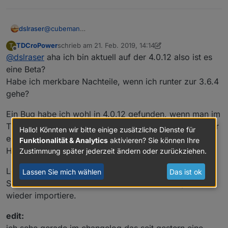
dslraser
@
cubeman
Welche Javasript-Adapter Version hast Du ? (alles
TDCroPower
schrieb am
21. Feb. 2019, 14:14
T
größer 3.6.4 ist Beta und hat noch Fehler)
zuletzt editiert von TDCroPower
Offline
@
dslraser
aha ich bin aktuell auf der 4.0.12 also ist es
eine Beta?
Habe ich merkbare Nachteile, wenn ich runter zur 3.6.4
gehe?
Ein Bug habe ich wohl in 4.0.12 gefunden, wenn man im
Trigger ein 2tes Objekt hinzufügt und es danach wieder
Hallo! Könnten wir bitte einige zusätzliche Dienste für
entfernen will bleibt es als unlöschbarer
shadow
im
Funktionalität & Analytics
aktivieren? Sie können Ihre
Hintergrund.
Zustimmung später jederzeit ändern oder zurückziehen.
Löschen kann ich es dann nur, wenn ich im Export den
Lassen Sie mich wählen
Das ist ok
Shadow Teil unten löschen und meinen Blockly Code
wieder importiere.
edit:
ich sehe gerade im changelog das seit gestern eine