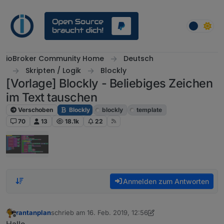
Weiter zum Inhalt
ioBroker Community Home
Deutsch
Skripten / Logik
Blockly
[Vorlage] Blockly - Beliebiges Zeichen
im Text tauschen
Verschoben
Blockly
blockly
template
70
13
18.1k
22
Anmelden zum Antworten
rantanplan
schrieb am
16. Feb. 2019, 12:56
zuletzt editiert von rantanplan
8. Okt. 2021, 11:06
Offline