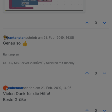
0
rantanplan
schrieb am
21. Feb. 2019, 14:05
zuletzt editiert von
Offline
Genau so
Rantanplan
CCU3 / MS Server 2019(VM) / Scripten mit Blockly
0
cubeman
schrieb am
21. Feb. 2019, 14:05
C
zuletzt editiert von
Offline
Vielen Dank für die Hilfe!
Beste Grüße
0