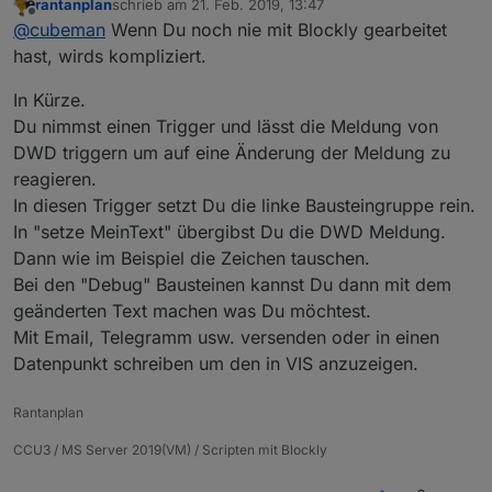
rantanplan
schrieb am
21. Feb. 2019, 13:47
zuletzt editiert von
Offline
@
cubeman
Wenn Du noch nie mit Blockly gearbeitet
hast, wirds kompliziert.
In Kürze.
Du nimmst einen Trigger und lässt die Meldung von
DWD triggern um auf eine Änderung der Meldung zu
reagieren.
In diesen Trigger setzt Du die linke Bausteingruppe rein.
In "setze MeinText" übergibst Du die DWD Meldung.
Dann wie im Beispiel die Zeichen tauschen.
Bei den "Debug" Bausteinen kannst Du dann mit dem
geänderten Text machen was Du möchtest.
Mit Email, Telegramm usw. versenden oder in einen
Datenpunkt schreiben um den in VIS anzuzeigen.
Rantanplan
CCU3 / MS Server 2019(VM) / Scripten mit Blockly