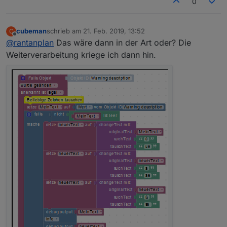
0
cubeman
schrieb am
21. Feb. 2019, 13:52
C
zuletzt editiert von
Offline
@
rantanplan
Das wäre dann in der Art oder? Die
Weiterverarbeitung kriege ich dann hin.