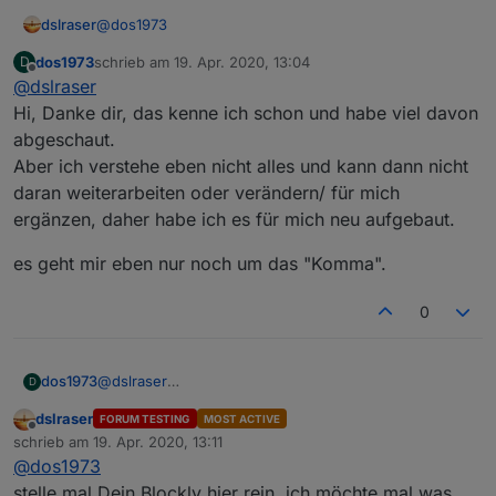
@
dos1973
dslraser
dos1973
schrieb am
19. Apr. 2020, 13:04
D
Ich habe HMIP Fensterdrehgriffe und einfache HMIP
zuletzt editiert von
Offline
@
dslraser
Fenstersensoren gemischt und mache die
Auswertung über die Werteliste. Vielleicht magst Du
Geräte zählen
Hi, Danke dir, das kenne ich schon und habe viel davon
es Dir mal ansehen.
https://forum.iobroker.net/post/346230
abgeschaut.
Und hier das gleiche, zusätzlich mit Alexa Ansage
Aber ich verstehe eben nicht alles und kann dann nicht
https://forum.iobroker.net/post/273976
daran weiterarbeiten oder verändern/ für mich
ergänzen, daher habe ich es für mich neu aufgebaut.
es geht mir eben nur noch um das "Komma".
0
@
dslraser
dos1973
D
Am Ende schreibe ich die Variablen in die
Hi, Danke dir, das kenne ich schon und habe viel
dslraser
FORUM TESTING
MOST ACTIVE
Datenpunkte
davon abgeschaut.
es geht mir eben nur noch um das "Komma".
Offline
schrieb am
19. Apr. 2020, 13:11
Aber ich verstehe eben nicht alles und kann dann
zuletzt editiert von
@
dos1973
nicht daran weiterarbeiten oder verändern/ für mich
ergänzen, daher habe ich es für mich neu aufgebaut.
stelle mal Dein Blockly hier rein, ich möchte mal was