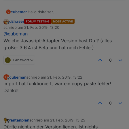
cubeman
Hallo dslraiser,
C
bekomme diese Meldung
dslraser
FORUM TESTING
MOST ACTIVE
Offline
schrieb am
21. Feb. 2019, 13:20
zuletzt editiert von
@
cubeman
Welche Javasript-Adapter Version hast Du ? (alles
größer 3.6.4 ist Beta und hat noch Fehler)
T
1 Antwort
0
cubeman
schrieb am
21. Feb. 2019, 13:22
C
zuletzt editiert von
Offline
import hat funktioniert, war ein copy paste fehler!
Danke!
0
rantanplan
schrieb am
21. Feb. 2019, 13:25
zuletzt editiert von
Offline
Dürfte nicht an der Version liegen. Ist nichts