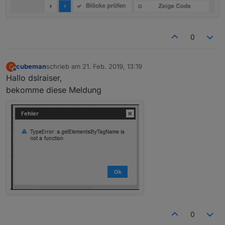
0
cubeman
schrieb am
21. Feb. 2019, 13:19
C
zuletzt editiert von
Offline
Hallo dslraiser,
bekomme diese Meldung
0