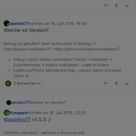
0
apollon77
schrieb am
15. Juli 2019, 19:59
zuletzt editiert von
Offline
Welche iot Version?
Beitrag hat geholfen? Votet rechts unten im Beitrag :-)
https://paypal.me/Apollon77 / https://github.com/sponsors/Apollon77
Debug-Log für Instanz einschalten? Admin -> Instanzen ->
Expertenmodus -> Instanz aufklappen - Loglevel ändern
Logfiles auf Platte /opt/iobroker/log/… nutzen, Admin schneidet
Zeilen ab
K
2 Antworten
0
apollon77
Welche iot Version?
Kueppert
schrieb am
16. Juli 2019, 03:20
K
zuletzt editiert von
Offline
@
apollon77
v1.0.0 ;)
UDM Pro, Intel NUC - ioBroker in Proxmox-VM,