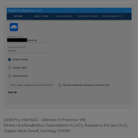
UDM Pro, Intel NUC - ioBroker in Proxmox-VM,
PiHole+Grafana&Influx+TasmoAdmin in LXCs, Raspberry Pi3 (als CCU),
Zigbee-Stick Sonoff, Synology DS918+