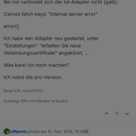
Bei mir verbindet sich der iot-Adapter nicht (gelb).
Cannot fetch keys: "Internal server error"
error{}
Ich habe den Adapter neu gestartet, unter
"Einstellungen" "erhalten Sie neue
Verbindungszertifikate" angeklickt, …
Was kann ich noch machen?
Ich nutze die pro-Version.
Raspi 2 B+ mit piVCCU
Synology 918+ mit iobroker in Docker
1
Ulfberht
schrieb am
10. Feb. 2019, 13:26
U
zuletzt editiert von Ulfberht
2. Okt. 2019, 14:28
Offline