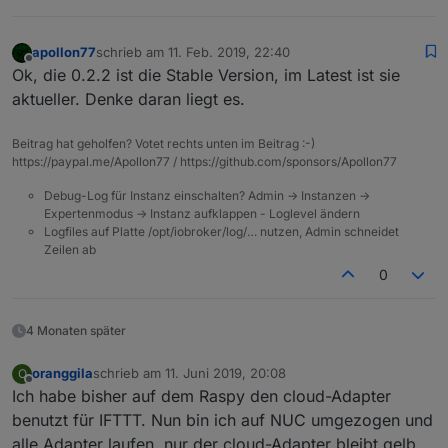
apollon77
schrieb am
11. Feb. 2019, 22:40
zuletzt editiert von
Offline
Ok, die 0.2.2 ist die Stable Version, im Latest ist sie
aktueller. Denke daran liegt es.
Beitrag hat geholfen? Votet rechts unten im Beitrag :-)
https://paypal.me/Apollon77 / https://github.com/sponsors/Apollon77
Debug-Log für Instanz einschalten? Admin -> Instanzen ->
Expertenmodus -> Instanz aufklappen - Loglevel ändern
Logfiles auf Platte /opt/iobroker/log/… nutzen, Admin schneidet
Zeilen ab
0
4 Monaten später
oranggila
schrieb am
11. Juni 2019, 20:08
O
zuletzt editiert von
Offline
Ich habe bisher auf dem Raspy den cloud-Adapter
benutzt für IFTTT. Nun bin ich auf NUC umgezogen und
alle Adapter laufen, nur der cloud-Adapter bleibt gelb.