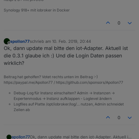
Synology 918+ mit iobroker in Docker
0
apollon77
schrieb am
10. Feb. 2019, 20:44
zuletzt editiert von
Offline
Ok, dann update mal bitte den iot-Adapter. Aktuell ist
die 0.3.1 glaube ich :) Und die Login Daten passen
wirklich?
Beitrag hat geholfen? Votet rechts unten im Beitrag :-)
https://paypal.me/Apollon77 / https://github.com/sponsors/Apollon77
Debug-Log für Instanz einschalten? Admin -> Instanzen ->
Expertenmodus -> Instanz aufklappen - Loglevel ändern
Logfiles auf Platte /opt/iobroker/log/… nutzen, Admin schneidet
Zeilen ab
0
apollon77
Ok, dann update mal bitte den iot-Adapter. Aktuell ist