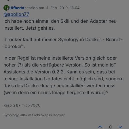
die 0.3.1 glaube ich :) Und die Login Daten passen
Ulfberht
schrieb am
11. Feb. 2019, 18:04
U
wirklich?
zuletzt editiert von
Offline
@
apollon77
Ich habe noch einmal den Skill und den Adapter neu
installiert. Jetzt geht es.
Ibrocker läuft auf meiner Synology in Docker - Buanet-
iobroker1.
In der Regel ist meine installierte Version gleich oder
höher (?) als die verfügbare Version. So ist mein IoT
Assistants die Version 0.2.2. Kann es sein, dass bei
meiner Installation Updates nicht möglich sind, sondern
dass das Docker-Image neu installiert werden muss
(wenn denn ein neues Image hergestellt wurde)?
Raspi 2 B+ mit piVCCU
Synology 918+ mit iobroker in Docker
0