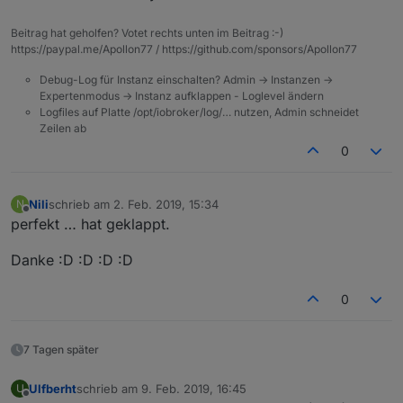
Beitrag hat geholfen? Votet rechts unten im Beitrag :-)
https://paypal.me/Apollon77 / https://github.com/sponsors/Apollon77
Debug-Log für Instanz einschalten? Admin -> Instanzen ->
Expertenmodus -> Instanz aufklappen - Loglevel ändern
Logfiles auf Platte /opt/iobroker/log/… nutzen, Admin schneidet
Zeilen ab
0
Nili
schrieb am
2. Feb. 2019, 15:34
N
zuletzt editiert von
Offline
perfekt … hat geklappt.
Danke :D :D :D :D
0
7 Tagen später
Ulfberht
schrieb am
9. Feb. 2019, 16:45
U
zuletzt editiert von
Offline