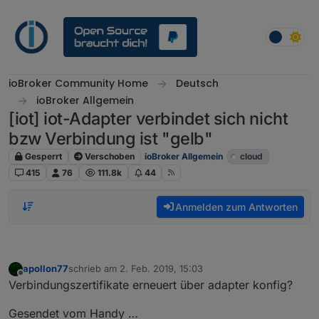
Weiter zum Inhalt
ioBroker Community Home
Deutsch
ioBroker Allgemein
[iot] iot-Adapter verbindet sich nicht
bzw Verbindung ist "gelb"
Gesperrt
Verschoben
ioBroker Allgemein
cloud
415
76
111.8k
44
Anmelden zum Antworten
apollon77
schrieb am
2. Feb. 2019, 15:03
zuletzt editiert von
Offline
Verbindungszertifikate erneuert über adapter konfig?
Gesendet vom Handy …