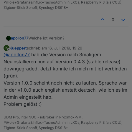
PiHole+Grafana&Influx+TasmoAdmin in LXCs, Raspberry Pi3 (als CCU),
Zigbee-Stick Sonoff, Synology DS918+
0
apollon77
Welche iot Version?
Kueppert
schrieb am
16. Juli 2019, 19:29
K
zuletzt editiert von
Offline
@
apollon77
hab die Version nach 3maligem
Neuinstallieren nun auf Version 0.4.3 (stable release)
downgegraded. Jetzt konnte ich mich mit iot verbinden
(grün).
Version 1.0.0 scheint noch nicht zu laufen. Sprache war
in der v1.0.0 auch english anstatt deutsch, wie ich es im
Admin eingestellt hab.
Problem gelöst :)
UDM Pro, Intel NUC - ioBroker in Proxmox-VM,
PiHole+Grafana&Influx+TasmoAdmin in LXCs, Raspberry Pi3 (als CCU),
Zigbee-Stick Sonoff, Synology DS918+