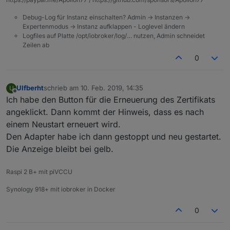
Debug-Log für Instanz einschalten? Admin -> Instanzen ->
Expertenmodus -> Instanz aufklappen - Loglevel ändern
Logfiles auf Platte /opt/iobroker/log/… nutzen, Admin schneidet
Zeilen ab
0
Ulfberht
schrieb am
10. Feb. 2019, 14:35
U
zuletzt editiert von
Offline
Ich habe den Button für die Erneuerung des Zertifikats
angeklickt. Dann kommt der Hinweis, dass es nach
einem Neustart erneuert wird.
Den Adapter habe ich dann gestoppt und neu gestartet.
Die Anzeige bleibt bei gelb.
Raspi 2 B+ mit piVCCU
Synology 918+ mit iobroker in Docker
0