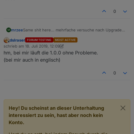
0
mrzee
Same shit here... mehrfache versuche nach Upgrade
M
auf 1.0.0 und keine Verbindung möglich. Nach
dslraser
FORUM TESTING
MOST ACTIVE
Downgrade auf 0.4.3 geht alles wieder und Verbindung
Offline
schrieb am
18. Juli 2019, 12:09
ist da.
zuletzt editiert von dslraser
hm, bei mir läuft die 1.0.0 ohne Probleme.
(bei mir auch in englisch)
0
Hey! Du scheinst an dieser Unterhaltung
interessiert zu sein, hast aber noch kein
Konto.