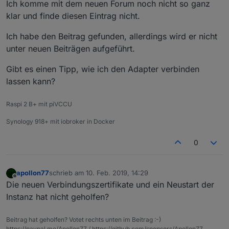
Ich komme mit dem neuen Forum noch nicht so ganz
klar und finde diesen Eintrag nicht.
Ich habe den Beitrag gefunden, allerdings wird er nicht
unter neuen Beiträgen aufgeführt.
Gibt es einen Tipp, wie ich den Adapter verbinden
lassen kann?
Raspi 2 B+ mit piVCCU
Synology 918+ mit iobroker in Docker
0
apollon77
schrieb am
10. Feb. 2019, 14:29
zuletzt editiert von
Offline
Die neuen Verbindungszertifikate und ein Neustart der
Instanz hat nicht geholfen?
Beitrag hat geholfen? Votet rechts unten im Beitrag :-)
https://paypal.me/Apollon77 / https://github.com/sponsors/Apollon77