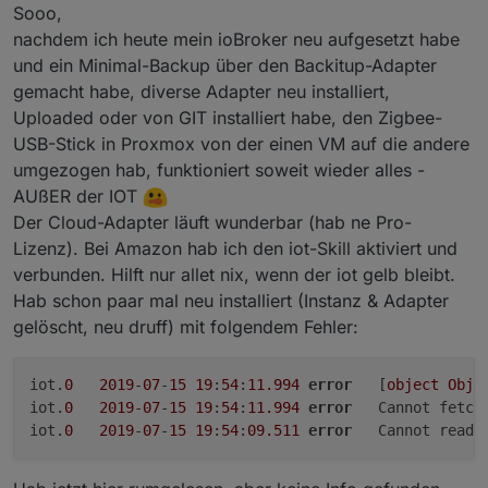
key" angefordert. Alle anderen Einstellungen sind
Offline
Sooo,
unverändert.
nachdem ich heute mein ioBroker neu aufgesetzt habe
und ein Minimal-Backup über den Backitup-Adapter
gemacht habe, diverse Adapter neu installiert,
Uploaded oder von GIT installiert habe, den Zigbee-
USB-Stick in Proxmox von der einen VM auf die andere
umgezogen hab, funktioniert soweit wieder alles -
AUßER der IOT
Der Cloud-Adapter läuft wunderbar (hab ne Pro-
Lizenz). Bei Amazon hab ich den iot-Skill aktiviert und
verbunden. Hilft nur allet nix, wenn der iot gelb bleibt.
Hab schon paar mal neu installiert (Instanz & Adapter
gelöscht, neu druff) mit folgendem Fehler:
iot.
0
2019
-
07
-
15
19
:
54
:
11.994
error
	[
object
Obje
iot.
0
2019
-
07
-
15
19
:
54
:
11.994
error
	Cannot fetch
iot.
0
2019
-
07
-
15
19
:
54
:
09.511
error
	Cannot read 