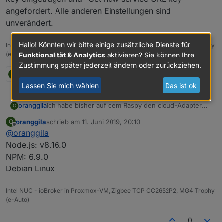
angefordert. Alle anderen Einstellungen sind
unverändert.
Hallo! Könnten wir bitte einige zusätzliche Dienste für
Intel NUC - ioBroker in Proxmox-VM, Zigbee TCP CC2652P2, MG4 Trophy
(e-Auto)
Funktionalität & Analytics
aktivieren? Sie können Ihre
Zustimmung später jederzeit ändern oder zurückziehen.
O
2 Antworten
0
Lassen Sie mich wählen
Das ist ok
oranggila
Ich habe bisher auf dem Raspy den cloud-Adapter
O
benutzt für IFTTT. Nun bin ich auf NUC umgezogen
oranggila
schrieb am
11. Juni 2019, 20:10
O
und alle Adapter laufen, nur der cloud-Adapter bleibt
zuletzt editiert von
Offline
@
oranggila
gelb. Hier im Forum habe ich erfahren, das jetzt der
iot-Adapter genutzt werden soll. Also cloud-Adapter
Node.js: v8.16.0
deaktiviert und iot aktiviert. Leider bleibt auch dieser
NPM: 6.9.0
gelb. Hier das log:
Debian Linux
Intel NUC - ioBroker in Proxmox-VM, Zigbee TCP CC2652P2, MG4 Trophy
(e-Auto)
0