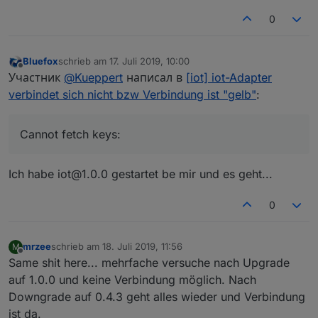
0
Bluefox
schrieb am
17. Juli 2019, 10:00
zuletzt editiert von
Offline
Участник
@
Kueppert
написал в
[iot] iot-Adapter
verbindet sich nicht bzw Verbindung ist "gelb"
:
Cannot fetch keys:
Ich habe iot@1.0.0 gestartet be mir und es geht...
0
mrzee
schrieb am
18. Juli 2019, 11:56
M
zuletzt editiert von
Offline
Same shit here... mehrfache versuche nach Upgrade
auf 1.0.0 und keine Verbindung möglich. Nach
Downgrade auf 0.4.3 geht alles wieder und Verbindung
ist da.