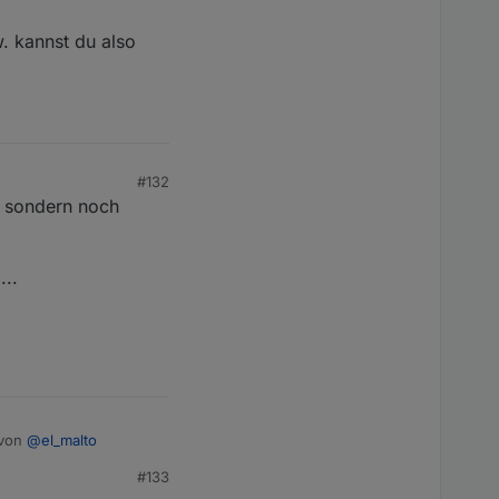
w. kannst du also
#132
, sondern noch
...
 von
@
el_malto
#133