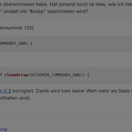
offe, es hilft aber auch anderen Dummies ...
rue überschrieben habe. Hat jemand noch ne Idee, wie ich hi
e" anstatt mit "&nsbp" beschrieben wird?
eilennummer 120)
OMMANDS_OWN) {
f 
cleanArray
(
GETADMIN_COMMANDS_OWN
))
on 0.2
korrigiert. Damit wird kein leerer Wert mehr als State a
nthalten sind)
rung
: