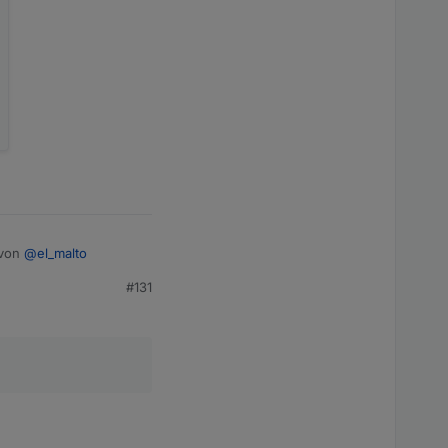
 von
@
el_malto
#131