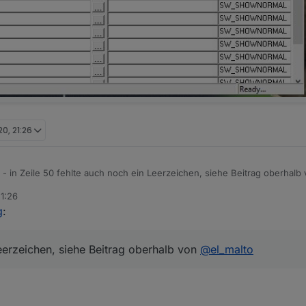
20, 21:26
 in Zeile 50 fehlte auch noch ein Leerzeichen, siehe Beitrag oberhalb
21:26
g
:
eile 50
eile 120 übernommen
Leerzeichen, siehe Beitrag oberhalb von
@
el_malto
mando (foobar) hinzugefügt
 Wert weiterhin nicht auf true, sondern immernoch auf
&nsbp
intrag bitte erstmal ignorieren)