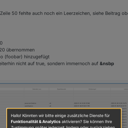
, 07:26
Zeile 50 fehlte auch noch ein Leerzeichen, siehe Beitrag o
sfehler: Mein Skyo konnte nur starten weil ich unter "Objekte" den sel
chrieben habe. Hat jemand noch ne Idee, wie ich hier dafür sorgen kann
 Zeilennummer 120)
 beschrieben wird?
50
 120 übernommen
 (foobar) hinzugefügt
weiterhin nicht auf true, sondern immernoch auf
&nsbp
sion 0.2
korrigiert. Damit wird kein leerer Wert mehr als State angelegt (fa
Werte enthalten sind)
Hallo! Könnten wir bitte einige zusätzliche Dienste für
Funktionalität & Analytics
aktivieren? Sie können Ihre
Zustimmung später jederzeit ändern oder zurückziehen.