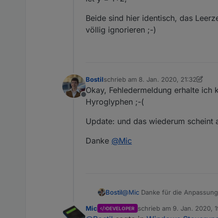
Beide sind hier identisch, das Leer
völlig ignorieren ;-)
Bostil
schrieb am
8. Jan. 2020, 21:32
zuletzt editiert von Bostil
1. Sept. 202
Okay, Fehledermeldung erhalte ich k
Offline
Hyroglyphen ;-(
Update: und das wiederum scheint a
Danke
@
Mic
@
Mic
Danke für die Anpassung -
Bostil
Mic
schrieb am
9. Jan. 2020, 1
DEVELOPER
Werde mal testen ...
zuletzt editiert von Mic
1. 