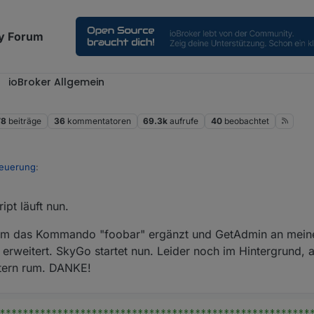
y Forum
ioBroker Allgemein
78
beiträge
36
kommentatoren
69.3k
aufrufe
40
beobachtet
euerung
:
ipt läuft nun.
 Script von
@
Mic
folgende Fehlermeldung:
Fehlermeldung sagt, das in Zeile 49 ein fehler ist.
ript.0 (2088) script.js.common.MSWindows compile failed: at
nt um das Kommando "foobar" ergänzt und GetAdmin an mei
dows:49
erweitert. SkyGo startet nun. Leider noch im Hintergrund, a
h diese hier:
tern rum. DANKE!
 Leerzeichen zwischen 'javascript' und dem + Zeichen gefehlt hat.