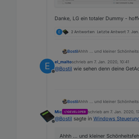
Danke, LG ein totaler Dummy - hoffe
E
2 Antworten
Letzte Antwort
7. Jan
Ahhh ... und kleiner Schönheits
Bostil
unterhalb) mit true überschrieb
el_malto
schrieb am
7. Jan. 2020, 10:41
E
"true" anstatt mit "&nsbp" besc
zuletzt editiert von
@
Bostil
wie sehen denn deine GetAd
Offline
Danke, LG ein totaler Dummy - h
Ahhh ... und kleiner Schönheits
Bostil
unterhalb) mit true überschrieb
Mic
schrieb am
7. Jan. 2020, 1
DEVELOPER
"true" anstatt mit "&nsbp" besc
zuletzt editiert von
@
Bostil
sagte in
Windows Steuerun
Offline
Ahhh ... und kleiner Schönheitsfe