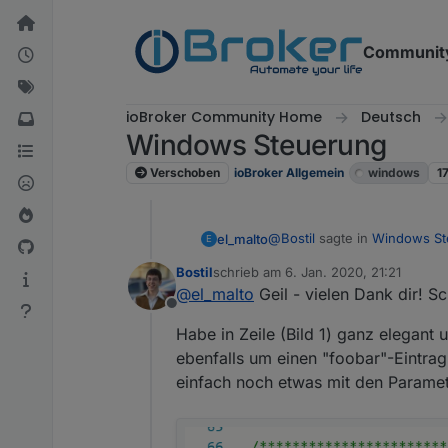
Weiter zum Inhalt
Communit
ioBroker Community Home
Deutsch
Windows Steuerung
Verschoben
ioBroker Allgemein
windows
1
@
Bostil
sagte in
Windows St
el_malto
E
Bostil
schrieb am
6. Jan. 2020, 21:21
zuletzt editiert von
@
el_malto
Geil - vielen Dank dir! Scr
Erhalte in dem Control-PC
Offline
Ich bin kein JS Pro, aber die 
15:08:28.895 error javasc
Habe in Zeile (Bild 1) ganz elega
script.js.common.MSWin
ebenfalls um einen "foobar"-Eintrag 
Ersetze mal die Zeile 49 durc
einfach noch etwas mit den Parame
Ich vermute das einfach eine