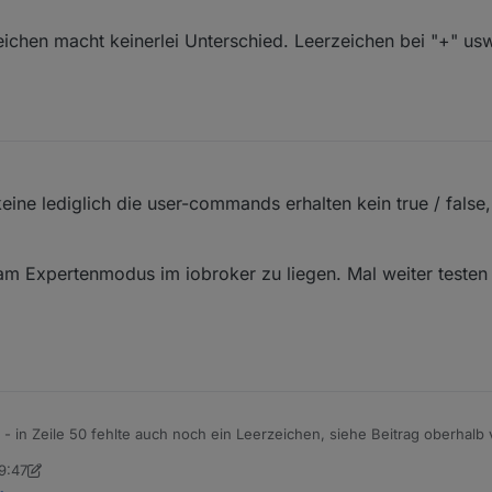
zeichen macht keinerlei Unterschied. Leerzeichen bei "+" us
0, 06:55
eine lediglich die user-commands erhalten kein true / false
m Expertenmodus im iobroker zu liegen. Mal weiter testen 
 in Zeile 50 fehlte auch noch ein Leerzeichen, siehe Beitrag oberhalb
9:47
Sept. 2020, 20:48