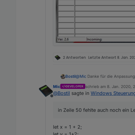
2 Antworten
Letzte Antwort
8. Jan. 20
@
Mic
Danke für die Anpassung -
Bostil
Mic
schrieb am
8. Jan. 2020, 
DEVELOPER
Werde mal testen ...
zuletzt editiert von
@
Bostil
sagte in
Windows Steuerun
Offline
Leerzeichen korrigiert in Z
Status Objekte iobroker:
Änderungen von Mic um Z
in Zeile 50 fehlte auch noch ein 
IP des Mini-PC sowie Kom
allerdings stellt sich der
GetAdmin auf Mini-PC (zweiten E
let x = 1 + 2;
let y = 1+2;