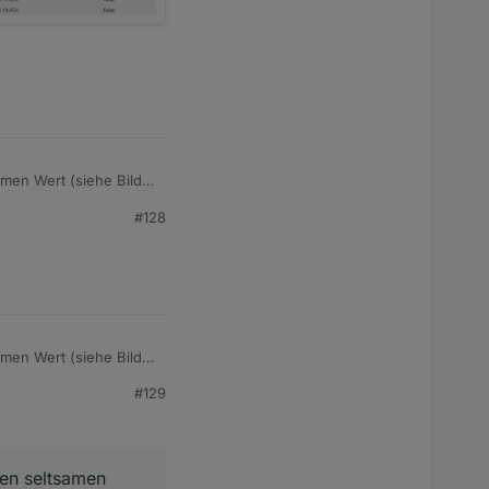
amen Wert (siehe Bild
 dieses Objekt mit
#128
amen Wert (siehe Bild
 dieses Objekt mit
#129
den seltsamen