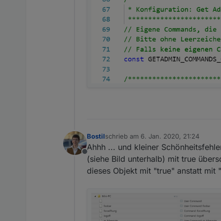
Bostil
schrieb am
6. Jan. 2020, 21:24
zuletzt editiert von
Ahhh ... und kleiner Schönheitsfehl
Offline
(siehe Bild unterhalb) mit true übe
dieses Objekt mit "true" anstatt mi