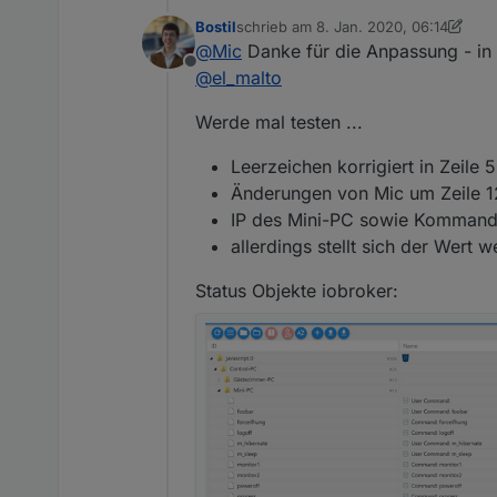
Bostil
schrieb am
8. Jan. 2020, 06:14
zuletzt editiert von Bostil
1. Aug. 2020
@
Mic
Danke für die Anpassung - in 
Ahhh ... und kleiner Schönheit
Offline
Bild unterhalb) mit true übers
@
el_malto
Bitte ersetze Zeile (ca. bei/nach
mit "true" anstatt mit "&nsbp"
Werde mal testen ...
Leerzeichen korrigiert in Zeile 
Durch:
Änderungen von Mic um Zeile
IP des Mini-PC sowie Kommando
allerdings stellt sich der Wert 
Habe ich auch
auf Github mit Ver
GETADMIN_COMMANDS_OWN
leere 
Status Objekte iobroker: