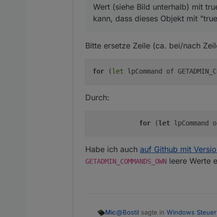
Danke, LG ein totaler Dummy - h
Wert (siehe Bild unterhalb) mit t
kann, dass dieses Objekt mit "tru
Bitte ersetze Zeile (ca. bei/nach Z
for
(
let
lpCommand of GETADMIN_C
Durch:
for
 (
let
 lpCommand o
Habe ich auch
auf Github mit Versi
leere Werte e
GETADMIN_COMMANDS_OWN
@
Bostil
sagte in
Windows Steue
Mic