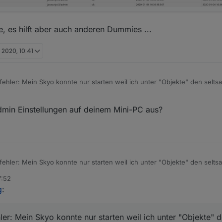
, es hilft aber auch anderen Dummies ...
. 2020, 10:41
fehler: Mein Skyo konnte nur starten weil ich unter "Objekte" den selts
en habe. Hat jemand noch ne Idee, wie ich hier dafür sorgen kann, dass
hrieben wird?
min Einstellungen auf deinem Mini-PC aus?
offe, es hilft aber auch anderen Dummies ...
fehler: Mein Skyo konnte nur starten weil ich unter "Objekte" den selts
en habe. Hat jemand noch ne Idee, wie ich hier dafür sorgen kann, dass
7:52
hrieben wird?
g
:
hler: Mein Skyo konnte nur starten weil ich unter "Objekte" 