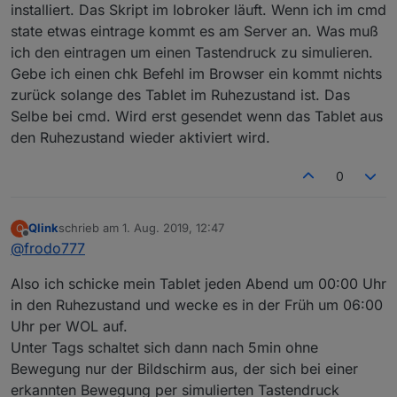
installiert. Das Skript im Iobroker läuft. Wenn ich im cmd
state etwas eintrage kommt es am Server an. Was muß
ich den eintragen um einen Tastendruck zu simulieren.
Gebe ich einen chk Befehl im Browser ein kommt nichts
zurück solange des Tablet im Ruhezustand ist. Das
Selbe bei cmd. Wird erst gesendet wenn das Tablet aus
den Ruhezustand wieder aktiviert wird.
0
Qlink
schrieb am
1. Aug. 2019, 12:47
Q
zuletzt editiert von
Offline
@
frodo777
Also ich schicke mein Tablet jeden Abend um 00:00 Uhr
in den Ruhezustand und wecke es in der Früh um 06:00
Uhr per WOL auf.
Unter Tags schaltet sich dann nach 5min ohne
Bewegung nur der Bildschirm aus, der sich bei einer
erkannten Bewegung per simulierten Tastendruck