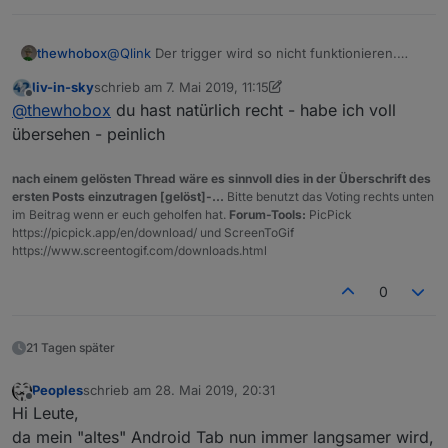
@
Qlink
Der trigger wird so nicht funktionieren.
thewhobox
Du darfst als trigger nur String, Array oder ein
liv-in-sky
schrieb am
7. Mai 2019, 11:15
Regex angeben.
Also als trigger nur die "Objekt ID" und anstatt
zuletzt editiert von liv-in-sky
5. Juli 2019, 13:15
Offline
@
thewhobox
du hast natürlich recht - habe ich voll
Aber keine IF Frage.
"wurde geändert" wählst du "ist wahr".
übersehen - peinlich
nach einem gelösten Thread wäre es sinnvoll dies in der Überschrift des
ersten Posts einzutragen [gelöst]-...
Bitte benutzt das Voting rechts unten
im Beitrag wenn er euch geholfen hat.
Forum-Tools:
PicPick
https://picpick.app/en/download/ und ScreenToGif
https://www.screentogif.com/downloads.html
0
21 Tagen später
Peoples
schrieb am
28. Mai 2019, 20:31
zuletzt editiert von
Offline
Hi Leute,
da mein "altes" Android Tab nun immer langsamer wird,