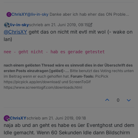
ChrisXY
@
liv-in-sky
Danke aber ich hab eher das ON Problem
C
:) Off klappt mit fast jedem Tool
liv-in-sky
schrieb am
21. Juni 2019, 09:15
zuletzt editiert von liv-in-sky
Offline
@
ChrisXY
geht das on nicht mit evtl mit wol (- wake on
lan)
nee - geht nicht - hab es gerade getestet
nach einem gelösten Thread wäre es sinnvoll dies in der Überschrift des
ersten Posts einzutragen [gelöst]-...
Bitte benutzt das Voting rechts unten
im Beitrag wenn er euch geholfen hat.
Forum-Tools:
PicPick
https://picpick.app/en/download/ und ScreenToGif
https://www.screentogif.com/downloads.html
0
ChrisXY
schrieb am
21. Juni 2019, 09:18
C
zuletzt editiert von
Offline
naja ab und an geht es habe es üer Eventghost und dem
Idle gemacht. Wenn 60 Sekunden Idle dann Bildschirm