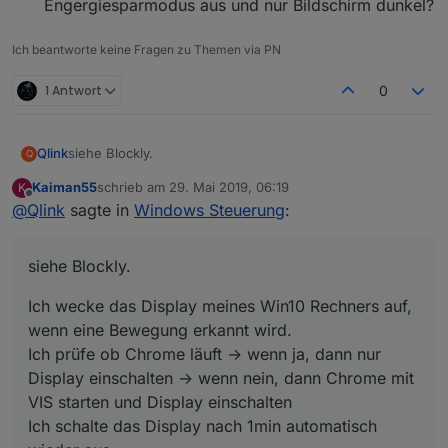
Engergiesparmodus aus und nur Bildschirm dunkel?
Ich beantworte keine Fragen zu Themen via PN
1 Antwort
0
siehe Blockly.
Qlink
Q
Kaiman55
schrieb am
29. Mai 2019, 06:19
K
Ich wecke das Display meines Win10 Rechners auf, wenn
zuletzt editiert von
Offline
@
Qlink
sagte in
Windows Steuerung
:
eine Bewegung erkannt wird.
Ich prüfe ob Chrome läuft -> wenn ja, dann nur Display
Dazu brauche ich permanent den Status ob Chrome
einschalten -> wenn nein, dann Chrome mit VIS starten
und/oder VLC laufen ...
siehe Blockly.
und Display einschalten
Ich wäre aber wie gesagt dankbar, falls es einen weniger
Ich schalte das Display nach 1min automatisch wieder
belastendend Weg gibt den Status festzustellen.
Ich wecke das Display meines Win10 Rechners auf,
aus.
Ich hätte aber noch keine Möglichkeit gefunden wie ich
Ich prüfe ob VLC läuft, wenn ja, dann Display nicht
den Check direkt ins Blockly einbauen kann, ohne
wenn eine Bewegung erkannt wird.
automatisch nach 1min ausschalten -> wenn nein, dann
Umweg des Parser Adapters ...
Ich prüfe ob Chrome läuft -> wenn ja, dann nur
Display nach 1 min ausschalten
Display einschalten -> wenn nein, dann Chrome mit
VIS starten und Display einschalten
Ich schalte das Display nach 1min automatisch