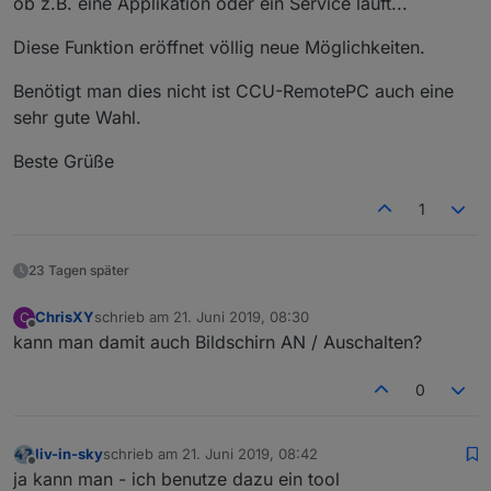
ob z.B. eine Applikation oder ein Service läuft...
Diese Funktion eröffnet völlig neue Möglichkeiten.
Benötigt man dies nicht ist CCU-RemotePC auch eine
sehr gute Wahl.
Beste Grüße
1
23 Tagen später
ChrisXY
schrieb am
21. Juni 2019, 08:30
C
zuletzt editiert von
Offline
kann man damit auch Bildschirn AN / Auschalten?
0
liv-in-sky
schrieb am
21. Juni 2019, 08:42
zuletzt editiert von
Offline
ja kann man - ich benutze dazu ein tool