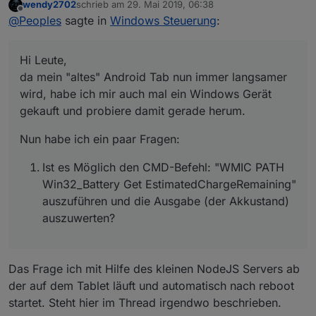
wendy2702
schrieb am
29. Mai 2019, 06:38
wird, habe ich mir auch mal ein Windows Gerät
Nun habe ich ein paar Fragen:
zuletzt editiert von
Offline
@
Peoples
sagte in
Windows Steuerung
:
gekauft und probiere damit gerade herum.
Ist es Möglich den CMD-Befehl: "WMIC PATH
Win32_Battery Get EstimatedChargeRemaining"
Hi Leute,
auszuführen und die Ausgabe (der Akkustand)
auszuwerten?
da mein "altes" Android Tab nun immer langsamer
Wie weckt ihr den Bildschirm wieder auf? Ich
wird, habe ich mir auch mal ein Windows Gerät
mache das aktuell über key=SHIFT. Was aber nur
gekauft und probiere damit gerade herum.
bedingt funktioniert manchmal bleibt der
Bildschirm dunkel bis ich über die
Nun habe ich ein paar Fragen:
WindowsTaste+Tap das Bild einmal gewechselt
habe.
Ist es Möglich den CMD-Befehl: "WMIC PATH
Welchen Browser nutzt ihr und an die die
Chrome nutzen, verwendet ihr den Kioskmodus
Win32_Battery Get EstimatedChargeRemaining"
oder einfach den Vollbild?
auszuführen und die Ausgabe (der Akkustand)
Verwendet ihr irgendwelche speziellen
auszuwerten?
Einstellungen an euren Windowstablets bspw.
Engergiesparmodus aus und nur Bildschirm
dunkel?
Das Frage ich mit Hilfe des kleinen NodeJS Servers ab
der auf dem Tablet läuft und automatisch nach reboot
startet. Steht hier im Thread irgendwo beschrieben.