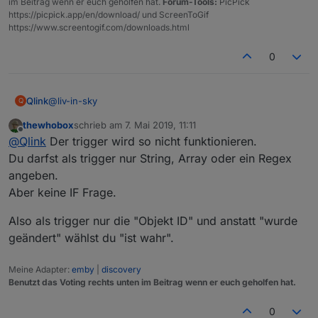
im Beitrag wenn er euch geholfen hat.
Forum-Tools:
PicPick
https://picpick.app/en/download/ und ScreenToGif
https://www.screentogif.com/downloads.html
0
@
liv-in-sky
Qlink
Q
thewhobox
schrieb am
7. Mai 2019, 11:11
vielen Dank für deine Hilfe !
zuletzt editiert von
Offline
@
Qlink
Der trigger wird so nicht funktionieren.
Meintest du so ?
Du darfst als trigger nur String, Array oder ein Regex
angeben.
Vorallem bei den ersten 3 Triggern bin ich mir nicht
Aber keine IF Frage.
sicher. Sind die automatisch mit ODER zu betrachten ?
Also als trigger nur die "Objekt ID" und anstatt "wurde
geändert" wählst du "ist wahr".
Meine Adapter:
emby
|
discovery
Benutzt das Voting rechts unten im Beitrag wenn er euch geholfen hat.
0