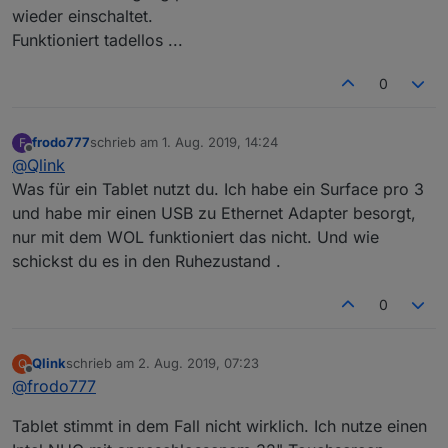
wieder einschaltet.
Funktioniert tadellos ...
0
frodo777
schrieb am
1. Aug. 2019, 14:24
F
zuletzt editiert von
Offline
@
Qlink
Was für ein Tablet nutzt du. Ich habe ein Surface pro 3
und habe mir einen USB zu Ethernet Adapter besorgt,
nur mit dem WOL funktioniert das nicht. Und wie
schickst du es in den Ruhezustand .
0
Qlink
schrieb am
2. Aug. 2019, 07:23
Q
zuletzt editiert von
Offline
@
frodo777
Tablet stimmt in dem Fall nicht wirklich. Ich nutze einen