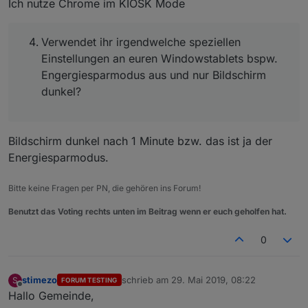
Ich nutze Chrome im KIOSK Mode
Verwendet ihr irgendwelche speziellen
Einstellungen an euren Windowstablets bspw.
Engergiesparmodus aus und nur Bildschirm
dunkel?
Bildschirm dunkel nach 1 Minute bzw. das ist ja der
Energiesparmodus.
Bitte keine Fragen per PN, die gehören ins Forum!
Benutzt das Voting rechts unten im Beitrag wenn er euch geholfen hat.
0
stimezo
schrieb am
29. Mai 2019, 08:22
S
FORUM TESTING
zuletzt editiert von
Offline
Hallo Gemeinde,