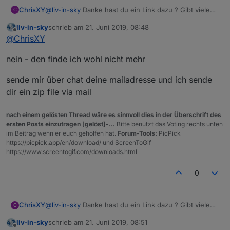
ChrisXY
@
liv-in-sky
Danke hast du ein Link dazu ? Gibt viele
C
die sich so nennen. Habe schon ein paar Versucht
liv-in-sky
schrieb am
21. Juni 2019, 08:48
aber das hat nicht immer geklappt :( Komisch dieses
zuletzt editiert von
Offline
@
ChrisXY
Tablet.
nein - den finde ich wohl nicht mehr
sende mir über chat deine mailadresse und ich sende
dir ein zip file via mail
nach einem gelösten Thread wäre es sinnvoll dies in der Überschrift des
ersten Posts einzutragen [gelöst]-...
Bitte benutzt das Voting rechts unten
im Beitrag wenn er euch geholfen hat.
Forum-Tools:
PicPick
https://picpick.app/en/download/ und ScreenToGif
https://www.screentogif.com/downloads.html
0
ChrisXY
@
liv-in-sky
Danke hast du ein Link dazu ? Gibt viele
C
die sich so nennen. Habe schon ein paar Versucht
liv-in-sky
schrieb am
21. Juni 2019, 08:51
aber das hat nicht immer geklappt :( Komisch dieses
zuletzt editiert von
Offline