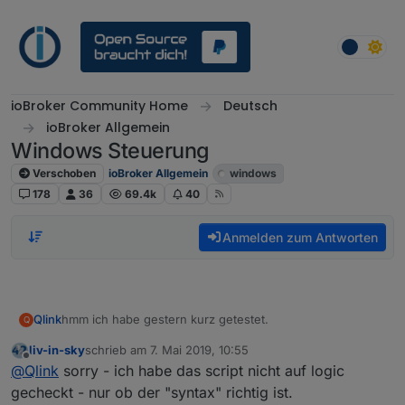
Weiter zum Inhalt
ioBroker Community Home
Deutsch
ioBroker Allgemein
Windows Steuerung
Verschoben
ioBroker Allgemein
windows
178
36
69.4k
40
Anmelden zum Antworten
hmm ich habe gestern kurz getestet.
Qlink
Q
liv-in-sky
schrieb am
7. Mai 2019, 10:55
mit diesem Script wird das Display Einschalten nicht
zuletzt editiert von
Offline
@
Qlink
sorry - ich habe das script nicht auf logic
getriggert ...
Da scheint was mit den Triggern nicht zu passen.
gecheckt - nur ob der "syntax" richtig ist.