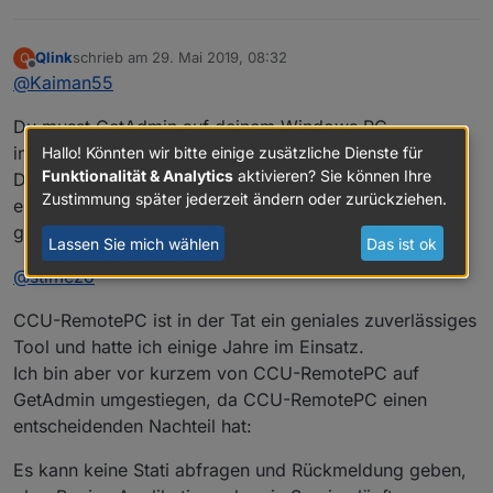
Qlink
schrieb am
29. Mai 2019, 08:32
Q
zuletzt editiert von
Offline
@
Kaiman55
Du musst GetAdmin auf deinem Windows PC
installieren und entsprechend einrichten.
Hallo! Könnten wir bitte einige zusätzliche Dienste für
Funktionalität & Analytics
aktivieren? Sie können Ihre
Dann passt du mein oben gepostetes Blocky
Zustimmung später jederzeit ändern oder zurückziehen.
entsprechend an deinen Bewegungsmelder und deine
gewünschten Funktionen/Programme an und gut is
Lassen Sie mich wählen
Das ist ok
@
stimezo
CCU-RemotePC ist in der Tat ein geniales zuverlässiges
Tool und hatte ich einige Jahre im Einsatz.
Ich bin aber vor kurzem von CCU-RemotePC auf
GetAdmin umgestiegen, da CCU-RemotePC einen
entscheidenden Nachteil hat:
Es kann keine Stati abfragen und Rückmeldung geben,