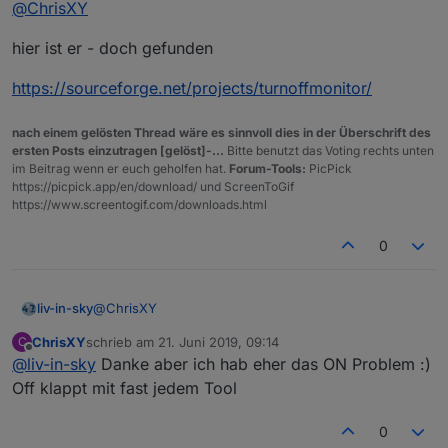
@
ChrisXY
Tablet.
hier ist er - doch gefunden
https://sourceforge.net/projects/turnoffmonitor/
nach einem gelösten Thread wäre es sinnvoll dies in der Überschrift des
ersten Posts einzutragen [gelöst]-...
Bitte benutzt das Voting rechts unten
im Beitrag wenn er euch geholfen hat.
Forum-Tools:
PicPick
https://picpick.app/en/download/ und ScreenToGif
https://www.screentogif.com/downloads.html
0
@
ChrisXY
liv-in-sky
ChrisXY
schrieb am
21. Juni 2019, 09:14
C
hier ist er - doch gefunden
zuletzt editiert von
Offline
@
liv-in-sky
Danke aber ich hab eher das ON Problem :)
https://sourceforge.net/projects/turnoffmonitor/
Off klappt mit fast jedem Tool
0