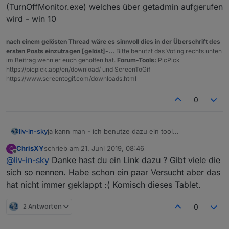
(TurnOffMonitor.exe) welches über getadmin aufgerufen
wird - win 10
nach einem gelösten Thread wäre es sinnvoll dies in der Überschrift des
ersten Posts einzutragen [gelöst]-...
Bitte benutzt das Voting rechts unten
im Beitrag wenn er euch geholfen hat.
Forum-Tools:
PicPick
https://picpick.app/en/download/ und ScreenToGif
https://www.screentogif.com/downloads.html
0
liv-in-sky
ja kann man - ich benutze dazu ein tool
(TurnOffMonitor.exe) welches über getadmin
ChrisXY
schrieb am
21. Juni 2019, 08:46
C
aufgerufen wird - win 10
zuletzt editiert von
Offline
@
liv-in-sky
Danke hast du ein Link dazu ? Gibt viele die
sich so nennen. Habe schon ein paar Versucht aber das
hat nicht immer geklappt :( Komisch dieses Tablet.
2 Antworten
0