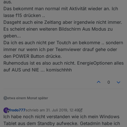
aus.
Das bekommt man normal mit Aktivität wieder an. Ich
lasse f15 drücken ..
Dasgeht auch eine Zeitlang aber irgendwie nicht immer.
Es scheint einen weiteren Bildschirm Aus Modus zu
geben...
Da ich es auch nicht per Toutch an bekomme .. sondern
immer nur wenn ich per Teamviewer drauf gehe oder
den POWER Button drücke.
Ruhemodus ist es also auch nicht. EnergieOptionen alles
auf AUS und NIE ... komischhhh
0
etwa einem Monat später
frodo777
schrieb am
31. Juli 2019, 12:49
F
zuletzt editiert von frodo777
Offline
Ich habe noch nicht verstanden wie ich mein Windows
Tablet aus dem Standby aufwecke. Getadmin habe ich