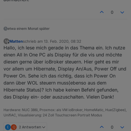
            if (lpConfDevice[key2] === undefined) {

                return -1;

0
            } else {

                return lpConfDevice[key2];

            }

etwa einem Monat später
        }

    }

Matten
schrieb am
13. Feb. 2020, 08:32
M
zuletzt editiert von
Offline
    return -1;

Hallo, ich lese mich gerade in das Thema ein. Ich nutze
}

einen All In One PC als Display für die vis und möchte
diesen gerne über ioBroker steuern. Hier geht es mir
vor allem um Hibernate, Display An/Aus, Power Off und
Power On. Sehe ich das richtig, dass ich Power On
/
**

dann über WOL steuern muss(ebenso aus dem
* Will just keep letters, incl. Umlauts, numbers, "-
 *
 @param  {string}  strInput   Input String

Hibernate Status)? Ich habe keinen Befehl gefunden,
* @return {string}   the processed string 

das Display ein- oder auszuschalten. Vielen Dank!
 *
/

function cleanStringForState(strInput) {

Hardware: NUC 386i, Proxmox: als VM ioBroker, HomeMatic, Hue(Zigbee),
    let strResult = strInput.replace(/([^a-zA-ZäöüÄÖ
UnifiAC, Visualisierung: 24 Zoll Touchscreen Portrait Modus
    return strResult;

}

E
Q
2 Antworten
0