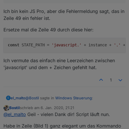
        ip:   '192.168.178.13',

    },

Ich bin kein JS Pro, aber die Fehlermeldung sagt, das in
    {

Zeile 49 ein fehler ist.
        name: 'Gästezimmer-PC',

        ip:   '10.10.0.102',

Ersetze mal die Zeile 49 durch diese hier:
    },

];

const
 STATE_PATH = 
'javascript.'
 + instance + 
'.'
 + 
/
****
****
****
****
****
****
****
****
****
****
****
****
***
 *
 Konfiguration: Get Admin Commands

Ich vermute das einfach eine Leerzeichen zwischen
 **
****
****
****
****
****
****
****
****
****
****
****
****
*
'javascript' und dem + Zeichen gefehlt hat.
// Eigene Commands, die in Get Admin in der Command L
// Bitte ohne Leerzeichen, Sonderzeichen, etc.

1
// Falls keine eigenen Commands: GETADMIN_COMMANDS_OW
const GETADMIN_COMMANDS_OWN = ['m_hibernate', 'm_slee
@
Bostil
sagte in
Windows Steuerung
:
el_malto
E
/
****
****
****
****
****
****
****
****
****
****
****
****
***
Bostil
schrieb am
6. Jan. 2020, 21:21
zuletzt editiert von
 *
 Konfiguration: Konsolen-Ausgaben

Offline
Erhalte in dem Control-PC Script von
@
Mic
@
el_malto
Geil - vielen Dank dir! Script läuft nun.
 **
****
****
****
****
****
****
****
****
****
****
****
****
*
folgende Fehlermeldung:
// Auf true setzen, wenn ein paar Infos dieses Script
Ich bin kein JS Pro, aber die Fehlermeldung sagt, das
Habe in Zeile (Bild 1) ganz elegant um das Kommando