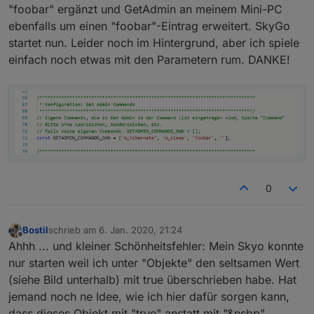
in Zeile 49 ein fehler ist.
15:08:28.895 error javascript.0 (2088)
const LOG_INFO = true;

"foobar" ergänzt und GetAdmin an meinem Mini-PC
script.js.common.MSWindows compile failed: at
Ersetze mal die Zeile 49 durch diese hier:
ebenfalls um einen "foobar"-Eintrag erweitert. SkyGo
script.js.common.MSWindows:49
// Auf true setzen, wenn zur Fehlersuche einige Meldu
startet nun. Leider noch im Hintergrund, aber ich spiele
// Ansonsten bitte auf false stellen.

einfach noch etwas mit den Parametern rum. DANKE!
const LOG_DEBUG = false;

Ich vermute das einfach eine Leerzeichen zwischen
'javascript' und dem + Zeichen gefehlt hat.
/
****
****
****
****
****
****
****
****
****
****
****
****
***
 *
 Ab hier nichts mehr ändern / Stop editing here!

****
****
****
****
****
****
****
****
****
****
****
****
***
/
****
****
****
****
****
****
****
****
****
****
****
****
***
0
 *
 Durch Get Admin unterstützte Commands

****
****
****
****
****
****
****
****
****
****
****
****
***
const GETADMIN
_COMMANDS = ['process', 'shutdown', 'p
Bostil
schrieb am
6. Jan. 2020, 21:24
zuletzt editiert von
Offline
Ahhh ... und kleiner Schönheitsfehler: Mein Skyo konnte
nur starten weil ich unter "Objekte" den seltsamen Wert
/
****
****
****
****
****
****
****
****
****
****
****
****
***
(siehe Bild unterhalb) mit true überschrieben habe. Hat
 * init - This is executed on every script (re)start.
jemand noch ne Idee, wie ich hier dafür sorgen kann,
****
****
****
****
****
****
****
****
****
****
****
****
***
init();

dass dieses Objekt mit "true" anstatt mit "&nsbp"