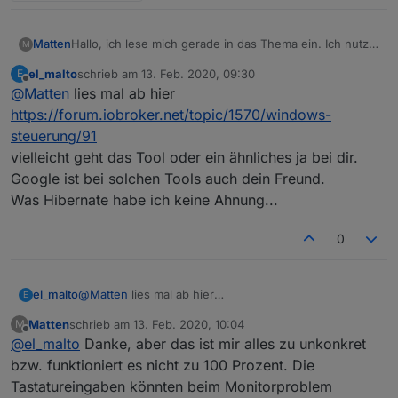
/
**

* Checks if Array or String is not undefined, null o
Matten
Hallo, ich lese mich gerade in das Thema ein. Ich nutze
M
 *
 @param inputVar - Input Array or String, Number, e
einen All In One PC als Display für die vis und möchte
el_malto
schrieb am
13. Feb. 2020, 09:30
E
* @return true if it is undefined/null/empty, false 
diesen gerne über ioBroker steuern. Hier geht es mir
zuletzt editiert von
Offline
@
Matten
lies mal ab hier
vor allem um Hibernate, Display An/Aus, Power Off und
 *
 Array or String containing just whitespaces or >'<
Power On. Sehe ich das richtig, dass ich Power On
https://forum.iobroker.net/topic/1570/windows-
*/

dann über WOL steuern muss(ebenso aus dem
function isLikeEmpty(inputVar) {

steuerung/91
Hibernate Status)? Ich habe keinen Befehl gefunden,
    if (typeof inputVar !== 'undefined' && inputVar !
vielleicht geht das Tool oder ein ähnliches ja bei dir.
das Display ein- oder auszuschalten. Vielen Dank!
        let strTemp = JSON.stringify(inputVar);

Google ist bei solchen Tools auch dein Freund.
        strTemp = strTemp.replace(/\s+/g, ''); // rem
Was Hibernate habe ich keine Ahnung...
        strTemp = strTemp.replace(/\"+/g, "");  // re
        strTemp = strTemp.replace(/\'+/g, "");  // re
0
        if (strTemp !== '') {

            return false;

        } else {

el_malto
@
Matten
lies mal ab hier
E
            return true;

https://forum.iobroker.net/topic/1570/windows-
        }

Matten
schrieb am
13. Feb. 2020, 10:04
M
steuerung/91
zuletzt editiert von
Offline
    } else {

@
el_malto
Danke, aber das ist mir alles zu unkonkret
vielleicht geht das Tool oder ein ähnliches ja bei dir.
        return true;

Google ist bei solchen Tools auch dein Freund.
bzw. funktioniert es nicht zu 100 Prozent. Die
    }

Was Hibernate habe ich keine Ahnung...
Tastatureingaben könnten beim Monitorproblem
}
