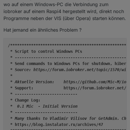
wo auf einem Windows-PC die Verbindung zum
iobroker auf einem Raspi4 hergestellt wird, direkt noch
Programme neben der VIS (über Opera) starten können.
Hat jemand ein ähnliches Problem ?
/
****
****
****
****
****
****
****
****
****
****
****
****
***
 *
 Script to control Windows PCs

* --------------------------------------------------
 *
 Send commands to Windows PCs for shutdown, hiberna
* Source: https://forum.iobroker.net/topic/1570/wind
 *
* Aktuelle Version:    https://github.com/Mic-M/iobr
 *
 Support:             https://forum.iobroker.net/to
* ---------------------------

 *
 Change Log:

*  0.1 Mic  - Initial Version

 *
 ---------------------------

* Many thanks to Vladimir Vilisov for GetAdmin. Chec
 *
 https://blog.instalator.ru/archives/47
