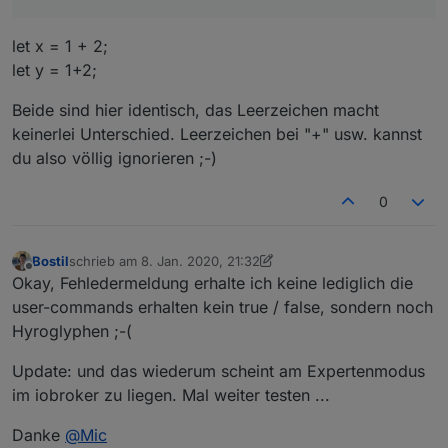
    for (let lpConfDevice of CONFIG
_DEVICES) {

allerdings stellt sich der Wert weiterhin nicht auf
ignorieren)
true, sondern immernoch auf
&nsbp
        let name = lpConfDevice['name'];

let x = 1 + 2;
        let nameClean = cleanStringForState(name);

let y = 1+2;
        let statePath = STATE_
PATH + '.' + nameClean;
Beide sind hier identisch, das Leerzeichen macht
        // Create Get Admin Command States

keinerlei Unterschied. Leerzeichen bei "+" usw. kannst
        for (let lpCommand of GETADMIN
_COMMANDS) {

du also völlig ignorieren ;-)
            createState(statePath + '.' + lpCommand,
        }

0
        // Create User Specific Command States

        if (! isLikeEmpty(GETADMIN_
COMMANDS
_OWN)) {

Bostil
schrieb am
8. Jan. 2020, 21:32
zuletzt editiert von Bostil
1. Sept. 2020, 06:55
            for (let lpCommand of GETADMIN_
COMMANDS
_
Offline
Okay, Fehledermeldung erhalte ich keine lediglich die
                createState(statePath + '.' + lpComm
user-commands erhalten kein true / false, sondern noch
            }

Hyroglyphen ;-(
        }

Update: und das wiederum scheint am Expertenmodus
        // Create State for sending a key

im iobroker zu liegen. Mal weiter testen ...
        createState(statePath + '.sendKey', {'name':'
Danke
@
Mic