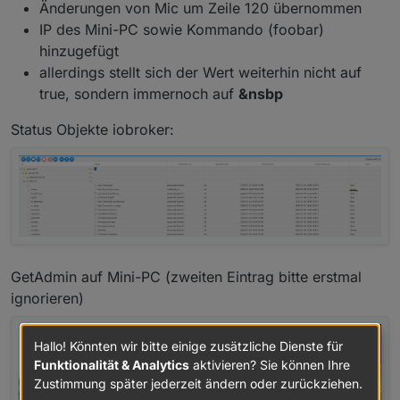
Änderungen von Mic um Zeile 120 übernommen
                getAdminSendCommand(name, ip, 'key', 
IP des Mini-PC sowie Kommando (foobar)
Habe ich auch
auf Github mit Version 0.2
korrigiert. Damit
            } else {

hinzugefügt
wird kein leerer Wert mehr als State angelegt (falls in
                log('No configration found for ' + st
GETADMIN_COMMANDS_OWN
leere Werte enthalten sind)
            }

allerdings stellt sich der Wert weiterhin nicht auf
true, sondern immernoch auf
&nsbp
    }

Status Objekte iobroker:
/
* 

 *
 *
 *
GetAdmin auf Mini-PC (zweiten Eintrag bitte erstmal
 *
 @param {string}  command  Userspezifischer Comman
 */

ignorieren)
function getAdminSendCommand(name, host, action, comm
Hallo! Könnten wir bitte einige zusätzliche Dienste für
    let request = require('request');

Funktionalität & Analytics
aktivieren? Sie können Ihre
    let options = { url: 'http://' + host + ':' + '85
Zustimmung später jederzeit ändern oder zurückziehen.