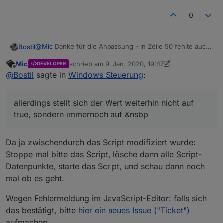
    }

0
}

@
Mic
Danke für die Anpassung - in Zeile 50 fehlte auch
Bostil
noch ein Leerzeichen, siehe Beitrag oberhalb von
Mic
schrieb am
9. Jan. 2020, 19:47
DEVELOPER
@
el_malto
Werde mal testen ...
zuletzt editiert von Mic
1. Sept. 2020, 20:48
/
**

Offline
@
Bostil
sagte in
Windows Steuerung
:
* Retrieve values from a CONFIG variable, example:

Leerzeichen korrigiert in Zeile 50
 *
 const CONF = [{car: 'bmw', color: 'black', hp: '25
Status Objekte iobroker:
Änderungen von Mic um Zeile 120 übernommen
allerdings stellt sich der Wert weiterhin nicht auf
* To get the color of the Audi, use: getConfigValueP
IP des Mini-PC sowie Kommando (foobar)
 *
 To find out which car has 190 hp, use: getConfigVa
hinzugefügt
GetAdmin auf Mini-PC (zweiten Eintrag bitte erstmal
true, sondern immernoch auf &nsbp
allerdings stellt sich der Wert weiterhin nicht auf
* @param {object}  config     The configuration vari
ignorieren)
true, sondern immernoch auf
&nsbp
 *
 @param {string}  key1       Key to look for.

Da ja zwischendurch das Script modifiziert wurde:
* @param {string}  key1Value  The value the key shou
Stoppe mal bitte das Script, lösche dann alle Script-
 *
 @param {string}  key2       The key which value we
* @returns {any}    Returns the element's value, or 
Datenpunkte, starte das Script, und schau dann noch
 *
/

mal ob es geht.
function getConfigValuePerKey(config, key1, key1Value
    // We need to get all ids of LOG
_FILTER into arra
Wegen Fehlermeldung im JavaScript-Editor: falls sich
    for (let lpConfDevice of config) {

das bestätigt, bitte
hier ein neues Issue ("Ticket")
        if ( lpConfDevice[key1] === key1Value ) {

aufmachen.