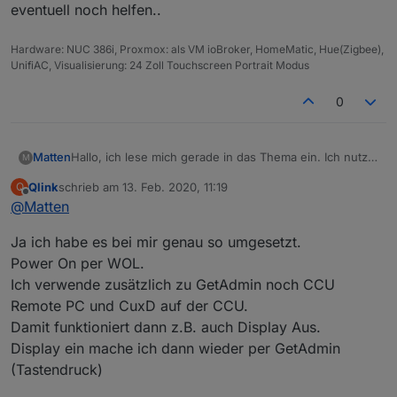
eventuell noch helfen..
/
**

Hardware: NUC 386i, Proxmox: als VM ioBroker, HomeMatic, Hue(Zigbee),
* Clean Array: Removes all falsy values: undefined, 
UnifiAC, Visualisierung: 24 Zoll Touchscreen Portrait Modus
 *
 Source: https://stackoverflow.com/questions/281264
* @param {array} inputArray       Array to process

0
 *
 @return {array}  Cleaned array

*/

function cleanArray(inputArray) {

Matten
Hallo, ich lese mich gerade in das Thema ein. Ich nutze
M
  var newArray = [];

einen All In One PC als Display für die vis und möchte
  for (let i = 0; i < inputArray.length; i++) {

Qlink
schrieb am
13. Feb. 2020, 11:19
Q
diesen gerne über ioBroker steuern. Hier geht es mir
zuletzt editiert von
Offline
    if (inputArray[i]) {

@
Matten
vor allem um Hibernate, Display An/Aus, Power Off und
      newArray.push(inputArray[i]);

Power On. Sehe ich das richtig, dass ich Power On
    }

Ja ich habe es bei mir genau so umgesetzt.
dann über WOL steuern muss(ebenso aus dem
  }

Hibernate Status)? Ich habe keinen Befehl gefunden,
Power On per WOL.
  return newArray;

das Display ein- oder auszuschalten. Vielen Dank!
Ich verwende zusätzlich zu GetAdmin noch CCU
Remote PC und CuxD auf der CCU.
Damit funktioniert dann z.B. auch Display Aus.
Display ein mache ich dann wieder per GetAdmin
(Tastendruck)