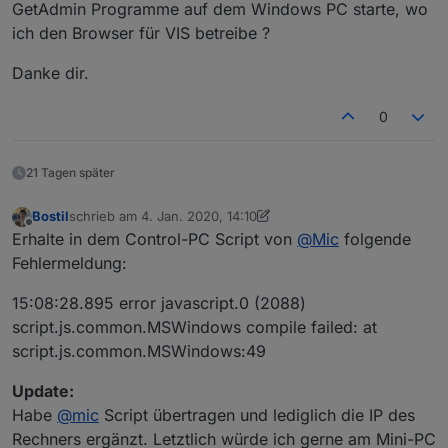
GetAdmin Programme auf dem Windows PC starte, wo
ich den Browser für VIS betreibe ?
Danke dir.
0
21 Tagen später
Bostil
schrieb am
4. Jan. 2020, 14:10
zuletzt editiert von Bostil
1. Mai 2020, 21:17
Offline
Erhalte in dem Control-PC Script von
@
Mic
folgende
Fehlermeldung:
15:08:28.895 error javascript.0 (2088)
script.js.common.MSWindows compile failed: at
script.js.common.MSWindows:49
Update:
Habe
@
mic
Script übertragen und lediglich die IP des
Rechners ergänzt. Letztlich würde ich gerne am Mini-PC