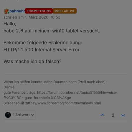
bahnuhr
FORUM TESTING
MOST ACTIVE
Online
schrieb am
1. März 2020, 10:53
zuletzt editiert von
Hallo,
habe 2.6 auf meinem win10 tablet versucht.
Bekomme folgende Fehlermeldung:
HTTP/1.1 500 Internal Server Error.
Was mache ich da falsch?
Wenn ich helfen konnte, dann Daumen hoch (Pfeil nach oben)!
Danke.
gute Forenbeiträge: https://forum.iobroker.net/topic/51555/hinweise-
f%C3%BCr-gute-forenbeitr%C3%A4ge
ScreenToGif :https://www.screentogif.com/downloads.html
1 Antwort
0