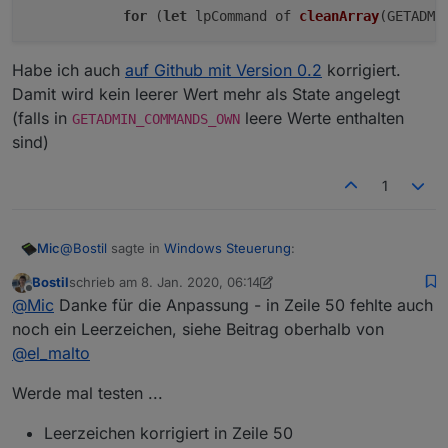
                    getAdminSendCommand(name, ip, 'cm
for
 (
let
 lpCommand of 
cleanArray
(
GETADMI
                } else {

                    log('No configration found for ' 
                }

Habe ich auch
auf Github mit Version 0.2
korrigiert.
            });

Damit wird kein leerer Wert mehr als State angelegt
(falls in
leere Werte enthalten
GETADMIN_COMMANDS_OWN
sind)
        /*****************

         * Also subscribe to "sendKey"

1
         *****************/

@
Bostil
sagte in
Windows Steuerung
:
Mic
            // First: Get the device + command state 
            let stateFull = obj.id // e.g. [javascrip
Bostil
schrieb am
8. Jan. 2020, 06:14
zuletzt editiert von Bostil
1. Aug. 2020, 07:26
            let stateDeviceAndCommand = stateFull.sub
Offline
Ahhh ... und kleiner Schönheitsfehler: Mein Skyo
@
Mic
Danke für die Anpassung - in Zeile 50 fehlte auch
            let stateDeviceAndCommandSplit = stateDev
konnte nur starten weil ich unter "Objekte" den
noch ein Leerzeichen, siehe Beitrag oberhalb von
Bitte ersetze Zeile (ca. bei/nach Zeilennummer 120)
seltsamen Wert (siehe Bild unterhalb) mit true
@
el_malto
überschrieben habe. Hat jemand noch ne Idee, wie
ich hier dafür sorgen kann, dass dieses Objekt mit
            // Next, get the ip

Werde mal testen ...
"true" anstatt mit "&nsbp" beschrieben wird?
Durch:
Leerzeichen korrigiert in Zeile 50
            if( (ip != -1) ) {
