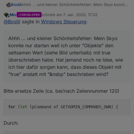
Ahhh ... und kleiner Schönheitsfehler: Mein Skyo konnte
Bostil
nur starten weil ich unter "Objekte" den seltsamen Wert
Mic
schrieb am
7. Jan. 2020, 17:52
        /*****************

DEVELOPER
(siehe Bild unterhalb) mit true überschrieben habe. Hat
zuletzt editiert von
Offline
@
Bostil
sagte in
Windows Steuerung
:
         * Loop through the commands to subscribe acc
jemand noch ne Idee, wie ich hier dafür sorgen kann,
dass dieses Objekt mit "true" anstatt mit "&nsbp"
         *****************/

Danke, LG ein totaler Dummy - hoffe, es hilft aber auch
beschrieben wird?
        let allCommands = cleanArray([].concat(GETADM
anderen Dummies ...
Ahhh ... und kleiner Schönheitsfehler: Mein Skyo
konnte nur starten weil ich unter "Objekte" den
seltsamen Wert (siehe Bild unterhalb) mit true
überschrieben habe. Hat jemand noch ne Idee, wie
                // First: Get the device + command st
ich hier dafür sorgen kann, dass dieses Objekt mit
                let stateFull = obj.id // e.g. [javas
"true" anstatt mit "&nsbp" beschrieben wird?
                let stateDeviceAndCommand = stateFull
                let stateDeviceAndCommandSplit = stat
Bitte ersetze Zeile (ca. bei/nach Zeilennummer 120)
                let stateDevice = stateDeviceAndComma
for
(
let
lpCommand of GETADMIN_COMMANDS_OWN) {
                // Next, get the ip

Durch:
                if( (ip != -1) ) {
