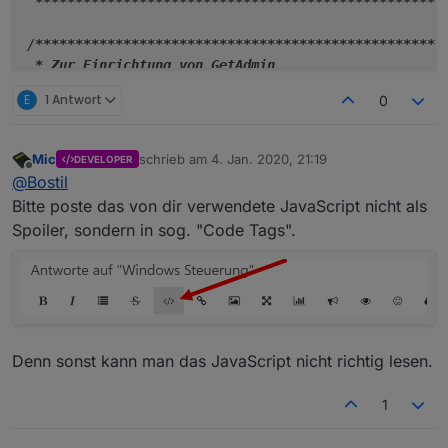
 **
****
****
****
****
****
****
****
****
****
****
****
****
*
/
****
****
****
****
****
****
****
****
****
****
****
****
***
 *
 Zur Einrichtung von GetAdmin

 **
****
****
****
****
****
****
****
****
****
****
****
****
*
E
1 Antwort
0
/*
 *
 *
Mic
schrieb am
4. Jan. 2020, 21:19
DEVELOPER
zuletzt editiert von
 *
Offline
@
Bostil
 *
Bitte poste das von dir verwendete JavaScript nicht als
 *
Spoiler, sondern in sog. "Code Tags".
 *
 *
 *
 *
 *
 *
 *
Denn sonst kann man das JavaScript nicht richtig lesen.
 *
         - in Spalte 'Command' z.B. "m
_hibernate" e
 *         - in Spalte 'PATH or URL' eintragen: shutd
1
 *         - in Spalte 'PARAMETERS' eintragen: -h

 *     b) Energie sparen:
