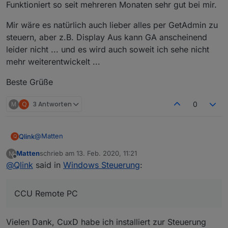
Funktioniert so seit mehreren Monaten sehr gut bei mir.
Mir wäre es natürlich auch lieber alles per GetAdmin zu
steuern, aber z.B. Display Aus kann GA anscheinend
leider nicht ... und es wird auch soweit ich sehe nicht
mehr weiterentwickelt ...
Beste Grüße
M
Q
3 Antworten
0
@
Matten
Qlink
Q
Matten
schrieb am
13. Feb. 2020, 11:21
M
Ja ich habe es bei mir genau so umgesetzt.
zuletzt editiert von
Offline
@
Qlink
said in
Windows Steuerung
:
Power On per WOL.
Ich verwende zusätzlich zu GetAdmin noch CCU Remote
Funktioniert so seit mehreren Monaten sehr gut bei mir.
PC und CuxD auf der CCU.
CCU Remote PC
Damit funktioniert dann z.B. auch Display Aus.
Mir wäre es natürlich auch lieber alles per GetAdmin zu
Display ein mache ich dann wieder per GetAdmin
steuern, aber z.B. Display Aus kann GA anscheinend
(Tastendruck)
leider nicht ... und es wird auch soweit ich sehe nicht
Beste Grüße
Vielen Dank, CuxD habe ich installiert zur Steuerung
mehr weiterentwickelt ...