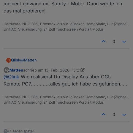
meiner Leinwand mit Somfy - Motor. Dann werde ich
das mal probieren!
Hardware: NUC 386i, Proxmox: als VM ioBroker, HomeMatic, Hue(Zigbee),
UnifiAC, Visualisierung: 24 Zoll Touchscreen Portrait Modus
0
@
Matten
Qlink
Q
Matten
schrieb am
13. Feb. 2020, 15:21
M
Ja ich habe es bei mir genau so umgesetzt.
zuletzt editiert von Matten
Offline
@
Qlink
Wie realisierst Du Display Aus über CCU
Power On per WOL.
Ich verwende zusätzlich zu GetAdmin noch CCU Remote
Funktioniert so seit mehreren Monaten sehr gut bei mir.
Remote PC?.............alles gut, ich habe es gefunden.....
PC und CuxD auf der CCU.
Damit funktioniert dann z.B. auch Display Aus.
Mir wäre es natürlich auch lieber alles per GetAdmin zu
Hardware: NUC 386i, Proxmox: als VM ioBroker, HomeMatic, Hue(Zigbee),
Display ein mache ich dann wieder per GetAdmin
steuern, aber z.B. Display Aus kann GA anscheinend
UnifiAC, Visualisierung: 24 Zoll Touchscreen Portrait Modus
(Tastendruck)
leider nicht ... und es wird auch soweit ich sehe nicht
Beste Grüße
mehr weiterentwickelt ...
0
17 Tagen später