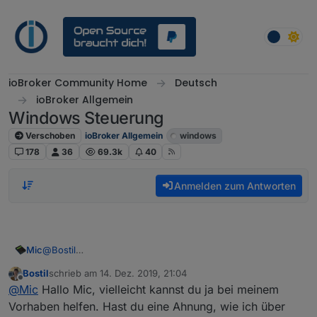
Weiter zum Inhalt
ioBroker Community Home
Deutsch
ioBroker Allgemein
Windows Steuerung
Verschoben
ioBroker Allgemein
windows
178
36
69.3k
40
Anmelden zum Antworten
Mic
@
Bostil
Meinst du mein Script? Also
https://github.com/Mic-
Bostil
schrieb am
14. Dez. 2019, 21:04
M/iobroker.control-ms-windows/blob/master/control-ms-
zuletzt editiert von
Offline
@
Mic
Hallo Mic, vielleicht kannst du ja bei meinem
windows.js
Vorhaben helfen. Hast du eine Ahnung, wie ich über