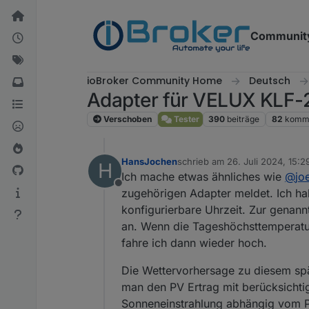
Weiter zum Inhalt
Communit
ioBroker Community Home
Deutsch
Adapter für VELUX KLF-2
Verschoben
Tester
390
beiträge
82
komme
HansJochen
schrieb am
26. Juli 2024, 15:2
H
zuletzt editiert von
Ich mache etwas ähnliches wie
@
jo
Offline
zugehörigen Adapter meldet. Ich ha
konfigurierbare Uhrzeit. Zur genann
an. Wenn die Tageshöchsttemperatu
fahre ich dann wieder hoch.
Die Wettervorhersage zu diesem spät
man den PV Ertrag mit berücksichtig
Sonneneinstrahlung abhängig vom PV 