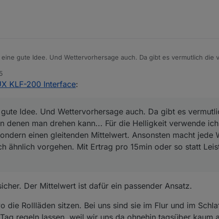
 eine gute Idee. Und Wettervorhersage auch. Da gibt es vermutlich die
 drehen kann... Für die Helligkeit verwende ich nicht den aktuellen Wer
5
telwert. Ansonsten macht jede Wolke die Rollos auf. Bei PV müssten ma
UX KLF-200 Interface
:
in oder so statt Leistung kommt man vermutlich gut zurecht.
 gute Idee. Und Wettervorhersage auch. Da gibt es vermutli
n denen man drehen kann... Für die Helligkeit verwende ich
sondern einen gleitenden Mittelwert. Ansonsten macht jede 
ch ähnlich vorgehen. Mit Ertrag pro 15min oder so statt Le
icher. Der Mittelwert ist dafür ein passender Ansatz.
wo die Rollläden sitzen. Bei uns sind sie im Flur und im Sch
o Tag regeln lassen, weil wir uns da ohnehin tagsüber kaum a