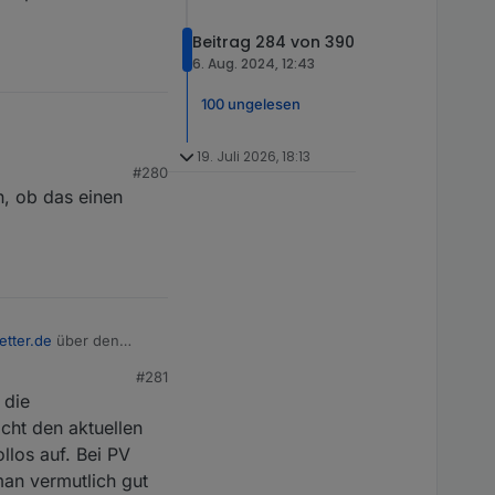
Beitrag 284 von 390
6. Aug. 2024, 12:43
100 ungelesen
19. Juli 2026, 18:13
#280
r zur Stromversorgung
n, ob das einen
tter.de
über den
r und eine
#281
 den Wetterbericht an.
beziehen, könnte man
 die
 Nachmittag fahre ich
wie die
temperaturbasierte
cht den aktuellen
llos auf. Bei PV
man vermutlich gut