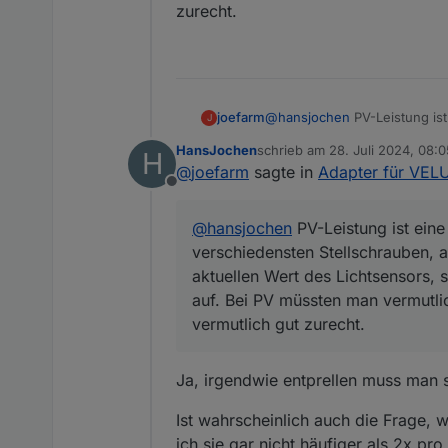
zurecht.
joefarm
@
hansjochen
PV-Leistung ist
J
Stellschrauben, an denen man
HansJochen
schrieb am
28. Juli 2024, 08:0
H
sondern einen gleitenden Mit
zuletzt editiert von
@
joefarm
sagte in
Adapter für VEL
vorgehen. Mit Ertrag pro 15m
Offline
@
hansjochen
PV-Leistung ist eine
verschiedensten Stellschrauben, a
aktuellen Wert des Lichtsensors, 
auf. Bei PV müssten man vermutli
vermutlich gut zurecht.
Ja, irgendwie entprellen muss man s
Ist wahrscheinlich auch die Frage, 
ich sie gar nicht häufiger als 2x pr