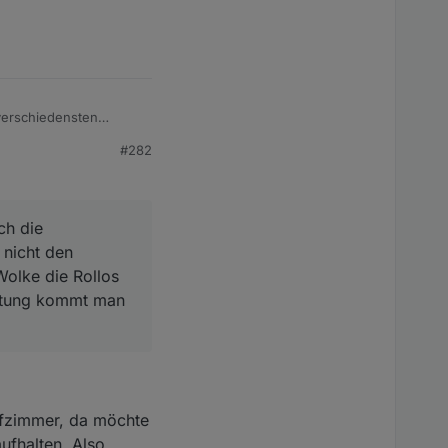
 verschiedensten
t des Lichtsensors,
#282
n vermutlich ähnlich
ch die
 nicht den
Wolke die Rollos
istung kommt man
lafzimmer, da möchte
ufhalten. Also