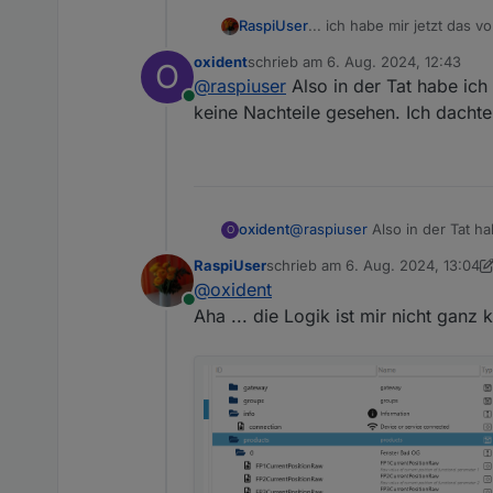
... ich habe mir jetzt das 
RaspiUser
erhalten:
oxident
schrieb am
6. Aug. 2024, 12:43
O
zuletzt editiert von
@
raspiuser
Also in der Tat habe ich
Online
keine Nachteile gesehen. Ich dachte 
Div. Objekte werden angele
Hinweise zur Problembese
Danke vorab ...
oxident
@
raspiuser
Also in der Tat h
O
Nachteile gesehen. Ich dachte 
RaspiUser
schrieb am
6. Aug. 2024, 13:04
zuletzt editiert von RaspiUser
8. 
@
oxident
Online
Aha ... die Logik ist mir nicht ganz k