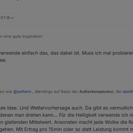
 07:19
 eine gute Inspiration!
Netzteil eventuell die Ursache sein könnte? Ich nutze eine PoE-Splitte
h verwende einfach das, das dabei ist. Muss ich mal probiere
 Defekt sein ... so viel macht der KLF ja nicht :-(
ee.
hes wie
@
joefarm
, allerdings auf Basis der
Außentemperatur
, die
dasWe
det. Ich habe einen konfigurierbaren Schwellwert für jedes Dachfenste
. Zur genannten Uhrzeit (je nach Ausrichung 9:30 oder 11:30) schaue ich
 diesem späten Zeitpunkt ist ziemlich präzise. Um die Helligkeit einzu
ute Idee. Und Wettervorhersage auch. Da gibt es vermutlich
peratur über 23°C steigt, schließe ich den Laden auf 90%. Am späten
ksichtigen. Von Eurer eigenen Anlage könnt Ihr sicher gut einschätzen, 
ngig vom PV Ertrag ist. Für mich funktioniert diese einfache zeit- und 
denen man drehen kann... Für die Helligkeit verwende ich ni
.
n gleitenden Mittelwert. Ansonsten macht jede Wolke die Ro
gehen. Mit Ertrag pro 15min oder so statt Leistung kommt 