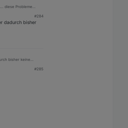
... diese Probleme
#284
er dadurch bisher
 noch posten um
urch bisher keine
#285