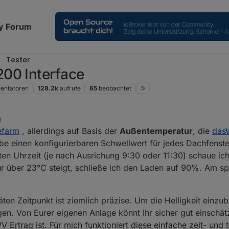
y Forum
Tester
00 Interface
ntatoren
128.2k
aufrufe
65
beobachtet
9
efarm
, allerdings auf Basis der
Außentemperatur
, die
dasW
be einen konfigurierbaren Schwellwert für jedes Dachfenste
ten Uhrzeit (je nach Ausrichung 9:30 oder 11:30) schaue ic
r über 23°C steigt, schließe ich den Laden auf 90%. Am s
en Zeitpunkt ist ziemlich präzise. Um die Helligkeit einzu
en. Von Eurer eigenen Anlage könnt Ihr sicher gut einschät
Ertrag ist. Für mich funktioniert diese einfache zeit- und 