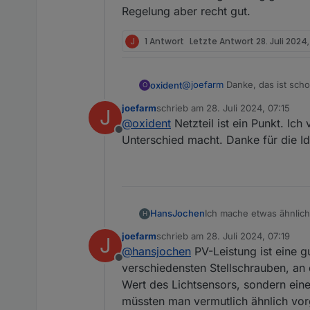
Regelung aber recht gut.
J
1 Antwort
Letzte Antwort
28. Juli 2024,
@
joefarm
Danke, das ist schon
oxident
O
joefarm
schrieb am
28. Juli 2024, 07:15
J
Hast Du mal geschaut, ob das 
zuletzt editiert von
@
oxident
Netzteil ist ein Punkt. Ic
und es läuft extrem stabil!
Offline
Ansonsten könnte es ja nur ein
Unterschied macht. Danke für die Id
Ich mache etwas ähnlic
HansJochen
H
zugehörigen Adapter mel
joefarm
schrieb am
28. Juli 2024, 07:19
J
konfigurierbare Uhrzeit
Die Wettervorhersage zu
zuletzt editiert von
@
hansjochen
PV-Leistung ist eine g
Wenn die Tageshöchsttem
den PV Ertrag mit berüc
Offline
dann wieder hoch.
Sonneneinstrahlung abhä
verschiedensten Stellschrauben, an 
Regelung aber recht gut
Wert des Lichtsensors, sondern eine
müssten man vermutlich ähnlich vor