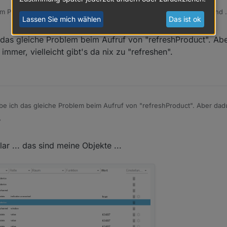
vom Preis-Leistungs-Verhältnis
etwas
überteuerte Interface gegönnt und .
Lassen Sie mich wählen
Das ist ok
 das gleiche Problem beim Aufruf von "refreshProduct". Ab
immer, vielleicht gibt's da nix zu "refreshen".
gt. Das KLF200 hat via Fritz eine feste LAN IP ... welche Infos soll ich
itigung zu bekommen ?
abe ich das gleiche Problem beim Aufruf von "refreshProduct". Aber dad
immer, vielleicht gibt's da nix zu "refreshen".
Juni 2024, 18:08
lar ... das sind meine Objekte ...