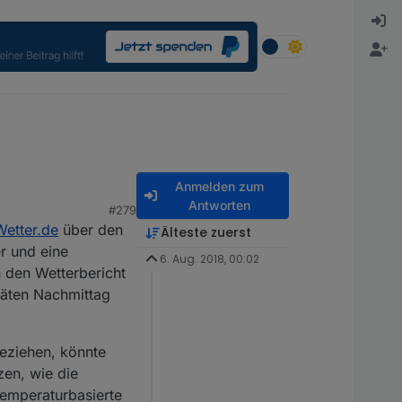
Anmelden zum
Antworten
#279
etter.de
über den
Älteste zuerst
r und eine
6. Aug. 2018, 00:02
h den Wetterbericht
päten Nachmittag
beziehen, könnte
zen, wie die
temperaturbasierte