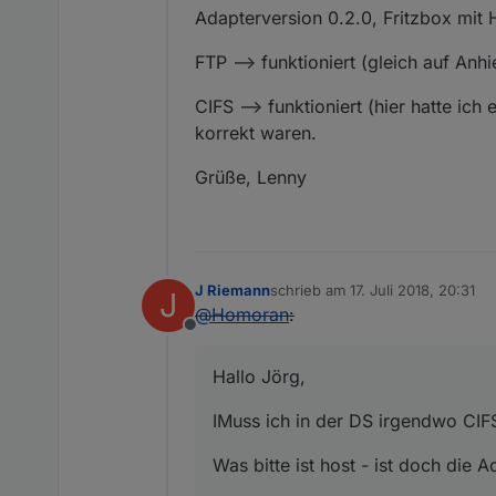
Adapterversion 0.2.0, Fritzbox mit
FTP –> funktioniert (gleich auf Anhi
CIFS --> funktioniert (hier hatte ic
korrekt waren.
Grüße, Lenny
J Riemann
schrieb am
17. Juli 2018, 20:31
J
zuletzt editiert von
@
Homoran
:
Offline
Hallo Jörg,
IMuss ich in der DS irgendwo CIFS
Was bitte ist host - ist doch die