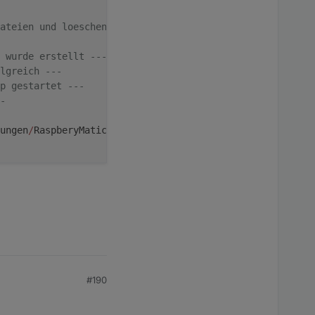
ateien und loeschen erfolgreich ---
 wurde erstellt ---
lgreich ---
p gestartet ---
-
ungen
/
RaspberyMatic
|
Riemann
|
Tüt9
%
7
|
192.168
.178
.217
|
Admin
#190