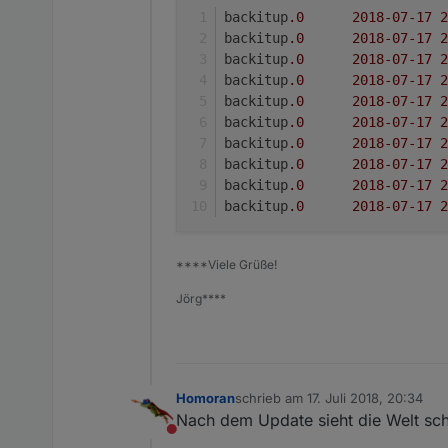
backitup
.0
2018
-07
-17
2
backitup
.0
2018
-07
-17
2
backitup
.0
2018
-07
-17
2
backitup
.0
2018
-07
-17
2
backitup
.0
2018
-07
-17
2
backitup
.0
2018
-07
-17
2
backitup
.0
2018
-07
-17
2
backitup
.0
2018
-07
-17
2
backitup
.0
2018
-07
-17
2
backitup
.0
2018
-07
-17
2
****Viele Grüße!
Jörg****
Homoran
schrieb am
17. Juli 2018, 20:34
zuletzt editiert von
Nach dem Update sieht die Welt sch
Nicht stören