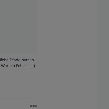
dliche Pfade nutzen
 War ein Fehler…. :(
#186