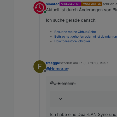
simatec
schrieb
DEVELOPER
MOST ACTIVE
zuletzt e
Aktuell ist durch Änderungen von Bl
Online
Ich suche gerade danach.
Besuche meine Github Seite
Beitrag hat geholfen oder willst du mich u
HowTo Restore ioBroker
fraeggle
schrieb am
17. Juli 2018, 19:57
F
zuletzt editiert von
@
Homoran
:
Offline
@J Riemann:
Ich habe eine Dual-LAN Syno und