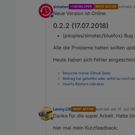
simatec
schrieb
DEVELOPER
MOST ACTIVE
zuletzt e
Neue Version ist Online.
Online
0.2.2 (17.07.2018)
(peoples/simatec/bluefox) Bug
Alle die Probleme hatten sollten upd
Heute haben sich Fehler eingeschli
Besuche meine Github Seite
Beitrag hat geholfen oder willst du mich u
HowTo Restore ioBroker
Lenny.CB
schrieb am
17. Juli 2
MOST ACTIVE
zuletzt editiert von
Danke für die super Arbeit. Hatte b
Offline
hier mal mein Kurzfeedback: