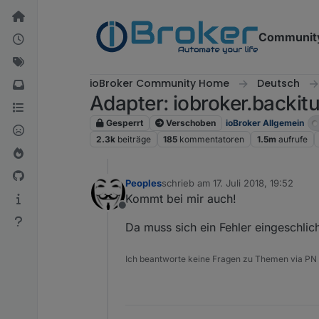
Weiter zum Inhalt
Communit
ioBroker Community Home
Deutsch
Adapter: iobroker.backitu
Gesperrt
Verschoben
ioBroker Allgemein
2.3k
beiträge
185
kommentatoren
1.5m
aufrufe
Peoples
schrieb am
17. Juli 2018, 19:52
zuletzt editiert von
Kommt bei mir auch!
Offline
Da muss sich ein Fehler eingeschli
Ich beantworte keine Fragen zu Themen via PN