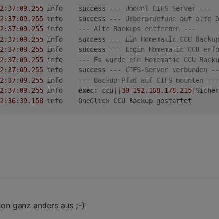
2
:
37
:
09.255
	info	success 
--- Umount CIFS Server ---
2
:
37
:
09.255
	info	success 
--- Ueberpruefung auf alte D
2
:
37
:
09.255
	info	
--- Alte Backups entfernen ---
2
:
37
:
09.255
	info	success 
--- Ein Homematic-CCU Backup
2
:
37
:
09.255
	info	success 
--- Login Homematic-CCU erfo
2
:
37
:
09.255
	info	
--- Es wurde ein Homematic CCU Backu
2
:
37
:
09.255
	info	success 
--- CIFS-Server verbunden --
2
:
37
:
09.255
	info	
--- Backup-Pfad auf CIFS mounten ---
2
:
37
:
09.255
	info	
exec
: ccu
||
30
|
192.168
.178
.215
|
Sicher
2
:
36
:
39.158
	info	OneClick CCU Backup gestartet
on ganz anders aus ;-)