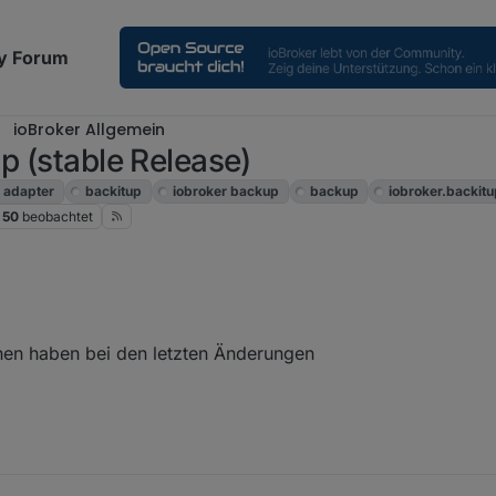
y Forum
ioBroker Allgemein
p (stable Release)
adapter
backitup
iobroker backup
backup
iobroker.backit
50
beobachtet
chen haben bei den letzten Änderungen