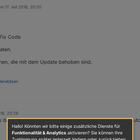
 am
17. Juli 2018, 20:20
ditiert von
 Fix Code
aten.
chen, die mit dem Update behoben sind.
nterstützen
018, 20:28
is dato immer nur sporadisch gesichert. Nun gehts auch aut
Hallo! Könnten wir bitte einige zusätzliche Dienste für
Funktionalität & Analytics
aktivieren? Sie können Ihre
Zustimmung später jederzeit ändern oder zurückziehen.