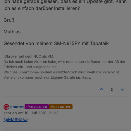
Ich habe gerade gelesen, dass es ein Update gibt. Kann
ich es einfach darüber installieren?
Gruß,
Mathias
Gesendet von meinem SM-N915FY mit Tapatalk
IObroker auf dem NUC als VM.
Da ich noch keine Aktoren habe, wird momentan via Radar nur der AB der
Fritzbox ein- und ausgeschaltet.
Welches Smarthome-System es letztendlich wird, weiß ich noch nicht.
Vielleicht kommen auch nur Zigbee-Geräte ins Haus.
0
simatec
DEVELOPER
MOST ACTIVE
Offline
schrieb am
16. Juli 2018, 21:03
zuletzt editiert von
@
MathiasJ
: