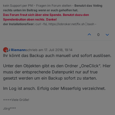
kein Support per PN! - Fragen im Forum stellen -
Benutzt das Voting
rechts unten im Beitrag wenn er euch geholfen hat.
Das Forum freut sich über eine Spende. Benutzt dazu den
Spendenbutton oben rechts. Danke!
der Installationsfixer:
curl -fsL https://iobroker.net/fix.sh | bash -
0
J Riemann
schrieb am
17. Juli 2018, 19:14
J
zuletzt editiert von
Offline
Ihr könnt das Backup auch manuell und sofort auslösen.
Unter den Objekten gibt es den Ordner „OneClick“. Hier
muss der entsprechende Datenpunkt nur auf true
gesetzt werden um ein Backup sofort zu starten.
Im Log ist ansch. Erfolg oder Misserfolg verzeichnet.
****Viele Grüße!
Jörg****