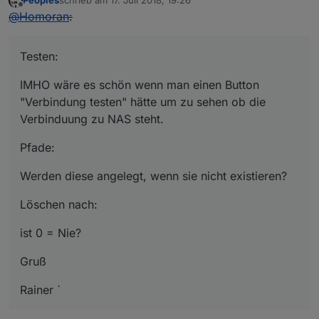
Peoples
schrieb am
17. Juli 2018, 19:26
zuletzt editiert von
Offline
@
Homoran
:
Testen:
IMHO wäre es schön wenn man einen Button
"Verbindung testen" hätte um zu sehen ob die
Verbinduung zu NAS steht.
Pfade:
Werden diese angelegt, wenn sie nicht existieren?
Löschen nach:
ist 0 = Nie?
Gruß
Rainer `