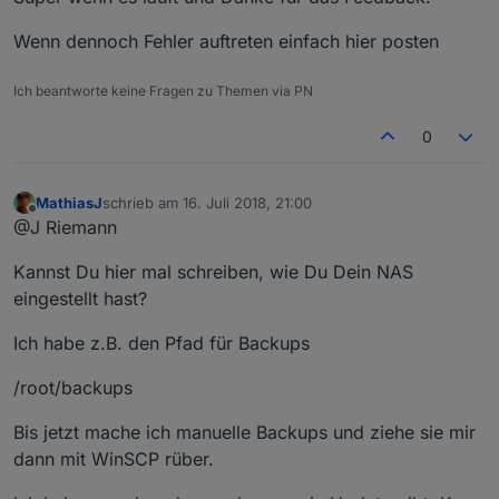
Wenn dennoch Fehler auftreten einfach hier posten
Ich beantworte keine Fragen zu Themen via PN
0
MathiasJ
schrieb am
16. Juli 2018, 21:00
zuletzt editiert von
Offline
@J Riemann
Kannst Du hier mal schreiben, wie Du Dein NAS
eingestellt hast?
Ich habe z.B. den Pfad für Backups
/root/backups
Bis jetzt mache ich manuelle Backups und ziehe sie mir
dann mit WinSCP rüber.