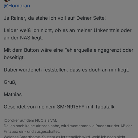
zuletzt editiert von
Offline
@
Homoran
Ja Rainer, da stehe ich voll auf Deiner Seite!
Leider weiß ich nicht, ob es an meiner Unkenntnis oder
an der NAS liegt.
Mit dem Button wäre eine Fehlerquelle eingegrenzt oder
beseitigt.
Dabei würde ich feststellen, dass es doch an mir liegt.
Gruß,
Mathias
Gesendet von meinem SM-N915FY mit Tapatalk
IObroker auf dem NUC als VM.
Da ich noch keine Aktoren habe, wird momentan via Radar nur der AB der
Fritzbox ein- und ausgeschaltet.
Welches Smarthome-System es letztendlich wird, weiß ich noch nicht.