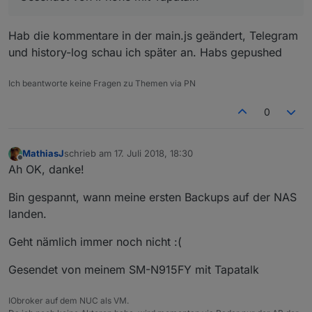
Hab die kommentare in der main.js geändert, Telegram
und history-log schau ich später an. Habs gepushed
Ich beantworte keine Fragen zu Themen via PN
0
MathiasJ
schrieb am
17. Juli 2018, 18:30
zuletzt editiert von
Offline
Ah OK, danke!
Bin gespannt, wann meine ersten Backups auf der NAS
landen.
Geht nämlich immer noch nicht :(
Gesendet von meinem SM-N915FY mit Tapatalk
IObroker auf dem NUC als VM.