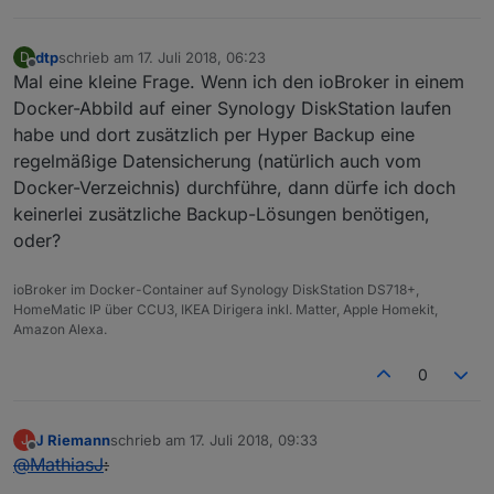
dtp
schrieb am
17. Juli 2018, 06:23
D
zuletzt editiert von
Offline
Mal eine kleine Frage. Wenn ich den ioBroker in einem
Docker-Abbild auf einer Synology DiskStation laufen
habe und dort zusätzlich per Hyper Backup eine
regelmäßige Datensicherung (natürlich auch vom
Docker-Verzeichnis) durchführe, dann dürfe ich doch
keinerlei zusätzliche Backup-Lösungen benötigen,
oder?
ioBroker im Docker-Container auf Synology DiskStation DS718+,
HomeMatic IP über CCU3, IKEA Dirigera inkl. Matter, Apple Homekit,
Amazon Alexa.
0
J Riemann
schrieb am
17. Juli 2018, 09:33
J
zuletzt editiert von
Offline
@
MathiasJ
: