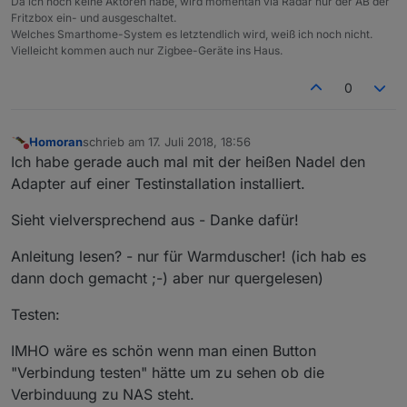
Da ich noch keine Aktoren habe, wird momentan via Radar nur der AB der
Fritzbox ein- und ausgeschaltet.
Welches Smarthome-System es letztendlich wird, weiß ich noch nicht.
Vielleicht kommen auch nur Zigbee-Geräte ins Haus.
0
Homoran
schrieb am
17. Juli 2018, 18:56
zuletzt editiert von
Nicht stören
Ich habe gerade auch mal mit der heißen Nadel den
Adapter auf einer Testinstallation installiert.
Sieht vielversprechend aus - Danke dafür!
Anleitung lesen? - nur für Warmduscher! (ich hab es
dann doch gemacht ;-) aber nur quergelesen)
Testen:
IMHO wäre es schön wenn man einen Button
"Verbindung testen" hätte um zu sehen ob die
Verbinduung zu NAS steht.