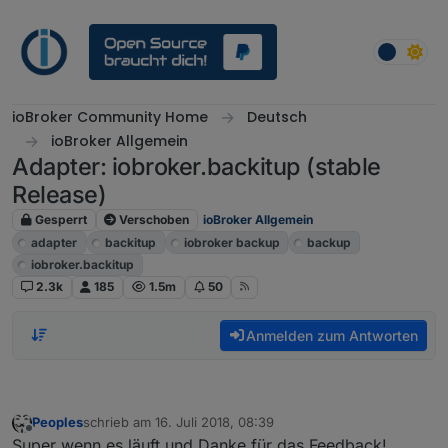
Weiter zum Inhalt
ioBroker Community Home
Deutsch
ioBroker Allgemein
Adapter: iobroker.backitup (stable
Release)
Gesperrt
Verschoben
ioBroker Allgemein
adapter
backitup
iobroker backup
backup
iobroker.backitup
2.3k
185
1.5m
50
Anmelden zum Antworten
Peoples
schrieb am
16. Juli 2018, 08:39
zuletzt editiert von
Offline
Super wenn es läuft und Danke für das Feedback!