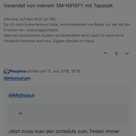
Gesendet von meinem SM-N915FY mit Tapatalk
IObroker auf dem NUC als VM.
Da ich noch keine Aktoren habe, wird momentan via Radar nur der AB der
Fritzbox ein- und ausgeschaltet.
Welches Smarthome-System es letztendlich wird, weiß ich noch nicht.
Vielleicht kommen auch nur Zigbee-Geräte ins Haus.
0
Peoples
schrieb am
17. Juli 2018, 19:15
zuletzt editiert von
Offline
@
Homoran
:
@
MathiasJ
:
Jetzt muss man den schedule zum Testen immer