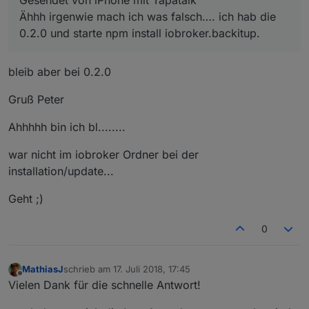
Ähhh irgenwie mach ich was falsch…. ich hab die
0.2.0 und starte npm install iobroker.backitup.
bleib aber bei 0.2.0
Gruß Peter
Ahhhhh bin ich bl........
war nicht im iobroker Ordner bei der
installation/update...
Geht ;)
0
MathiasJ
schrieb am
17. Juli 2018, 17:45
zuletzt editiert von
Offline
Vielen Dank für die schnelle Antwort!