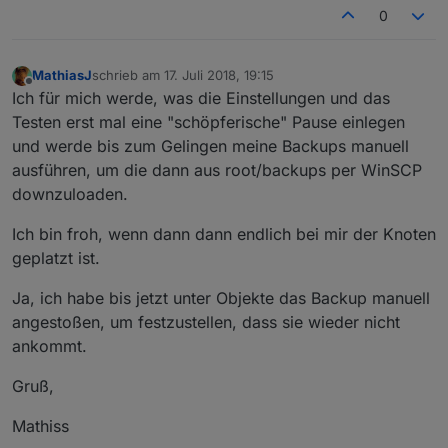
0
MathiasJ
schrieb am
17. Juli 2018, 19:15
zuletzt editiert von
Offline
Ich für mich werde, was die Einstellungen und das
Testen erst mal eine "schöpferische" Pause einlegen
und werde bis zum Gelingen meine Backups manuell
ausführen, um die dann aus root/backups per WinSCP
downzuloaden.
Ich bin froh, wenn dann dann endlich bei mir der Knoten
geplatzt ist.
Ja, ich habe bis jetzt unter Objekte das Backup manuell
angestoßen, um festzustellen, dass sie wieder nicht
ankommt.
Gruß,
Mathiss