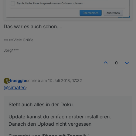
Das war es auch schon….
****Viele Grüße!
Jörg****
0
fraeggle
schrieb am
17. Juli 2018, 17:32
F
zuletzt editiert von
Offline
@
simatec
:
Steht auch alles in der Doku.
Update kannst du einfach drüber installieren.
Danach den Upload nicht vergessen
Gesendet von iPhone mit Tapatalk `