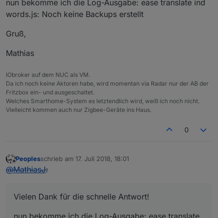
nun bekomme ich die Log-Ausgabe: ease translate ind
words.js: Noch keine Backups erstellt
Gruß,
Mathias
IObroker auf dem NUC als VM.
Da ich noch keine Aktoren habe, wird momentan via Radar nur der AB der
Fritzbox ein- und ausgeschaltet.
Welches Smarthome-System es letztendlich wird, weiß ich noch nicht.
Vielleicht kommen auch nur Zigbee-Geräte ins Haus.
0
Peoples
schrieb am
17. Juli 2018, 18:01
zuletzt editiert von
Offline
@
MathiasJ
:
Vielen Dank für die schnelle Antwort!
nun bekomme ich die Log-Ausgabe: ease translate