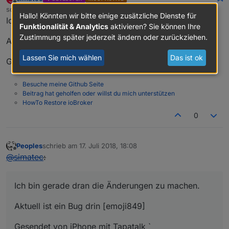
Offline
schrieb am
17. Juli 2018, 18:03
zuletzt editiert von
Hallo! Könnten wir bitte einige zusätzliche Dienste für
Ich bin gerade dran die Änderungen zu machen.
Funktionalität & Analytics
aktivieren? Sie können Ihre
Zustimmung später jederzeit ändern oder zurückziehen.
Aktuell ist ein Bug drin [emoji849]
Lassen Sie mich wählen
Das ist ok
Gesendet von iPhone mit Tapatalk
Besuche meine Github Seite
Beitrag hat geholfen oder willst du mich unterstützen
HowTo Restore ioBroker
0
Peoples
schrieb am
17. Juli 2018, 18:08
zuletzt editiert von
Offline
@
simatec
:
Ich bin gerade dran die Änderungen zu machen.
Aktuell ist ein Bug drin [emoji849]
Gesendet von iPhone mit Tapatalk `