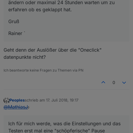
ändern oder maximal 24 Stunden warten um zu
erfahren ob es geklappt hat.
Gruß
Rainer `
Geht denn der Auslößer über die "Oneclick"
datenpunkte nicht?
Ich beantworte keine Fragen zu Themen via PN
0
Peoples
schrieb am
17. Juli 2018, 19:17
zuletzt editiert von
Offline
@
MathiasJ
:
Ich für mich werde, was die Einstellungen und das
Testen erst mal eine "schöpferische" Pause