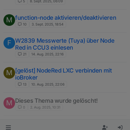
5
8. Sept. 2025, 06:09
function-node aktivieren/deaktivieren
M
10
3. Sept. 2025, 18:54
W2839 Messwerte (Tuya) über Node
F
Red in CCU3 einlesen
21
14. Aug. 2025, 22:16
[gelöst] NodeRed LXC verbinden mit
M
ioBroker
13
10. Aug. 2025, 22:06
Dieses Thema wurde gelöscht!
M
0
2. Aug. 2025, 10:31
Panasonic Ethera-Klimaanlage über