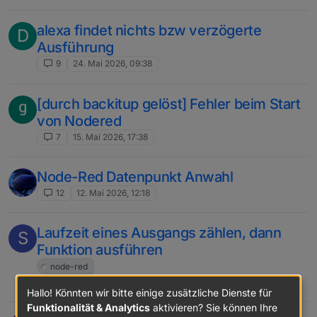
alexa findet nichts bzw verzögerte
D
Ausführung
9
24. Mai 2026, 09:38
[durch backitup gelöst] Fehler beim Start
von Nodered
7
15. Mai 2026, 17:38
Node-Red Datenpunkt Anwahl
12
12. Mai 2026, 12:18
Laufzeit eines Ausgangs zählen, dann
S
Funktion ausführen
node-red
1
26. Apr. 2026, 18:24
Hallo! Könnten wir bitte einige zusätzliche Dienste für
Funktionalität & Analytics
aktivieren? Sie können Ihre