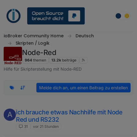
Weiter zum Inhalt
ioBroker Community Home
Deutsch
Skripten / Logik
Node-Red
964
themen
13.2k
beiträge
Hilfe für Skripterstellung mit Node-RED
Melde dich an, um einen Beitrag zu erstellen
ich brauche etwas Nachhilfe mit Node
A
Red und RS232
31
vor 21 Stunden