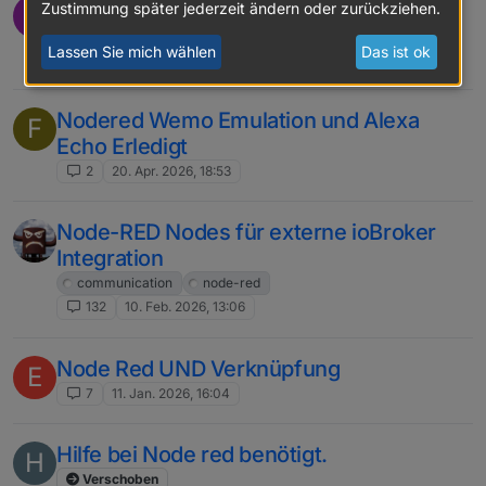
Aktivierung in bestimmtem Zeitraum
Zustimmung später jederzeit ändern oder zurückziehen.
T
(erledigt!)
Lassen Sie mich wählen
Das ist ok
8
22. Apr. 2026, 13:42
Nodered Wemo Emulation und Alexa
F
Echo Erledigt
2
20. Apr. 2026, 18:53
Node-RED Nodes für externe ioBroker
Integration
communication
node-red
132
10. Feb. 2026, 13:06
Node Red UND Verknüpfung
E
7
11. Jan. 2026, 16:04
Hilfe bei Node red benötigt.
H
Verschoben