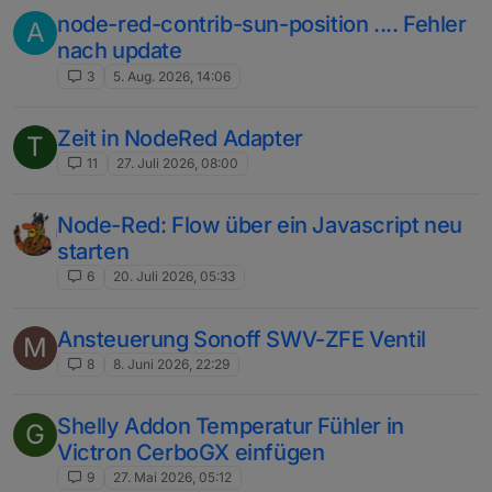
node-red-contrib-sun-position .... Fehler
A
nach update
3
5. Aug. 2026, 14:06
Zeit in NodeRed Adapter
T
11
27. Juli 2026, 08:00
Node-Red: Flow über ein Javascript neu
starten
6
20. Juli 2026, 05:33
Ansteuerung Sonoff SWV-ZFE Ventil
M
8
8. Juni 2026, 22:29
Shelly Addon Temperatur Fühler in
G
Victron CerboGX einfügen
9
27. Mai 2026, 05:12