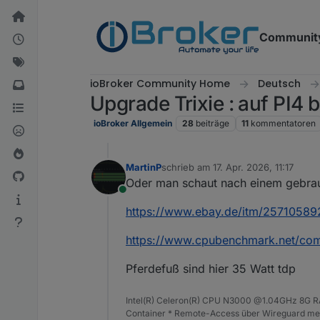
Weiter zum Inhalt
Communit
ioBroker Community Home
Deutsch
Upgrade Trixie : auf PI4 
ioBroker Allgemein
28
beiträge
11
kommentatoren
MartinP
schrieb am
17. Apr. 2026, 11:17
zuletzt editiert von
Oder man schaut nach einem gebrau
Online
https://www.ebay.de/itm/2571058
https://www.cpubenchmark.net/com
Pferdefuß sind hier 35 Watt tdp
Intel(R) Celeron(R) CPU N3000 @1.04GHz 8G RAM
Container * Remote-Access über Wireguard mei