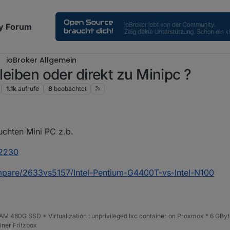
y Forum
ioBroker Allgemein
bleiben oder direkt zu Minipc ?
1.1k
aufrufe
8
beobachtet
chten Mini PC z.b.
92230
pare/2633vs5157/Intel-Pentium-G4400T-vs-Intel-N100
 480G SSD * Virtualization : unprivileged lxc container on Proxmox * 6 GByt
ner Fritzbox