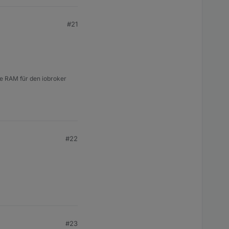
#21
e RAM für den iobroker
#22
#23