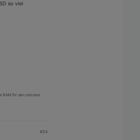
SD so viel
e RAM für den iobroker
#24