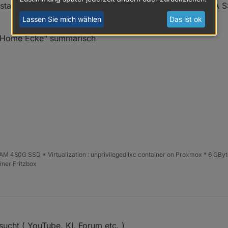
 statt 160 Wh pro Tag waren. Glaube nicht, dass die SATA S
Lassen Sie mich wählen
Das ist ok
t Home Ecke" summarisch
 480G SSD * Virtualization : unprivileged lxc container on Proxmox * 6 GByt
ner Fritzbox
ucht ( YouTube, KI, Forum etc. )