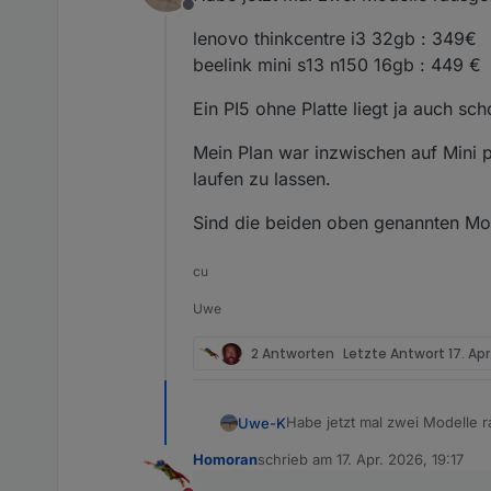
Offline
lenovo thinkcentre i3 32gb : 349€
beelink mini s13 n150 16gb : 449 €
Ein PI5 ohne Platte liegt ja auch sc
Mein Plan war inzwischen auf Mini 
laufen zu lassen.
Sind die beiden oben genannten Mod
cu
Uwe
2 Antworten
Letzte Antwort
17. Apr
Habe jetzt mal zwei Modelle r
Uwe-K
Homoran
schrieb am
17. Apr. 2026, 19:17
lenovo thinkcentre i3 32gb : 
zuletzt editiert von
beelink mini s13 n150 16gb : 