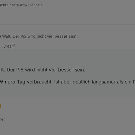
aucht unsere Abwesenheit.
Watt. Der Pi5 wird nicht viel besser sein.
, 13:41
60 Wh pro Tag verbraucht. Ist aber deutlich langsamer als ein Pi5 oder 
chen aber mehr.
. Der Pi5 wird nicht viel besser sein.
h pro Tag verbraucht. Ist aber deutlich langsamer als ein 

ner