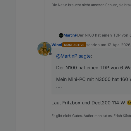
Die Natur braucht nicht unseren Schutz, sie br
Der N100 hat einen TDP von 6 
MartinP
Winni
schrieb am
17. Apr. 2026
MOST ACTIVE
Mein Mini-PC mit N3000 hat 1
zuletzt editiert von Winni
@
MartinP
sagte
:
Offline
Incl. Peripherie ist es inzwis
Der N100 hat einen TDP von 6 Watt
Zigbee Stick
Google Coral USB KI Modul
Mein Mini-PC mit N3000 hat 160 W
HMIP USB Stick
USB Hdd
....
Laut Fritzbox und Dect200 114 W 
Es gibt nicht Gutes. Außer man tut es. Erich Käst