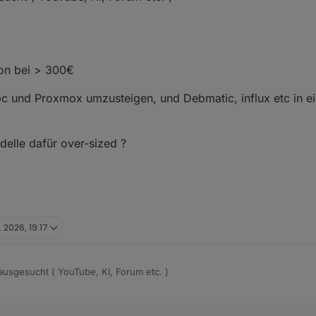
hon bei > 300€
pc und Proxmox umzusteigen, und Debmatic, influx etc in e
elle dafür over-sized ?
. 2026, 19:17
ausgesucht ( YouTube, KI, Forum etc. )
349€
449 €