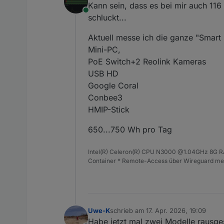
Kann sein, dass es bei mir auch 116
Online
schluckt...
Aktuell messe ich die ganze "Smar
Mini-PC,
PoE Switch+2 Reolink Kameras
USB HD
Google Coral
Conbee3
HMIP-Stick
650...750 Wh pro Tag
Intel(R) Celeron(R) CPU N3000 @1.04GHz 8G RAM
Container * Remote-Access über Wireguard mei
Uwe-K
schrieb am
17. Apr. 2026, 19:09
zuletzt editiert von
Habe jetzt mal zwei Modelle rausges