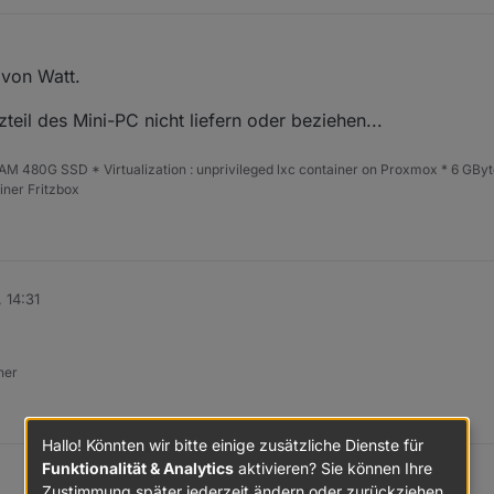
von Watt.
teil des Mini-PC nicht liefern oder beziehen...
 480G SSD * Virtualization : unprivileged lxc container on Proxmox * 6 GByt
ner Fritzbox
, 14:31
ner
Hallo! Könnten wir bitte einige zusätzliche Dienste für
Funktionalität & Analytics
aktivieren? Sie können Ihre
Zustimmung später jederzeit ändern oder zurückziehen.