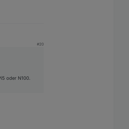
#20
N100.
Pi5 oder N100.