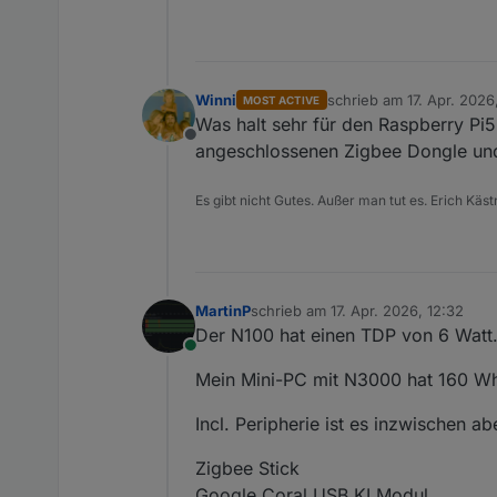
Winni
schrieb am
17. Apr. 2026
MOST ACTIVE
zuletzt editiert von
Was halt sehr für den Raspberry Pi5 
Offline
angeschlossenen Zigbee Dongle und 
Es gibt nicht Gutes. Außer man tut es. Erich Käst
MartinP
schrieb am
17. Apr. 2026, 12:32
zuletzt editiert von
Der N100 hat einen TDP von 6 Watt. 
Online
Mein Mini-PC mit N3000 hat 160 Wh 
Incl. Peripherie ist es inzwischen ab
Zigbee Stick
Google Coral USB KI Modul