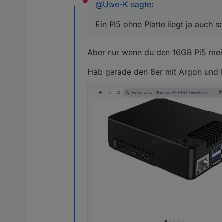
@
Uwe-K
sagte
:
Nicht stören
Ein PI5 ohne Platte liegt ja a
Ein PI5 ohne Platte liegt ja auch
Mein Plan war inzwischen auf
lassen.
Sind die beiden oben genannt
Aber nur wenn du den 16GB Pi5 mei
Hab gerade den 8er mit Argon und