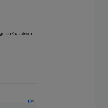
igenen Containern
#25