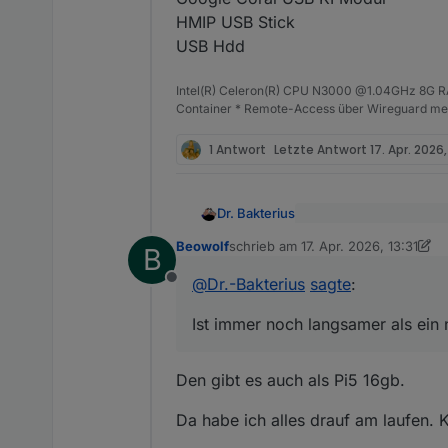
HMIP USB Stick
USB Hdd
Intel(R) Celeron(R) CPU N3000 @1.04GHz 8G RAM
Container * Remote-Access über Wireguard mei
1 Antwort
Letzte Antwort
17. Apr. 2026,
Dr. Bakterius
@
Beowolf
sagte
:
Beowolf
schrieb am
17. Apr. 2026, 13:31
B
zuletzt editiert von Beowolf
Würde ich nicht empfehl
Wäre der Pi 5 8GB nic
@
Dr.-Bakterius
sagte
:
noch ein Netzteil, ein L
Offline
RAM (inoffiziell) und all
Leider ist deren Preis 
hört).
immer noch die bessere 
Ist immer noch langsamer als ein
nötige Zubehör berücksic
Den gibt es auch als Pi5 16gb.
Da habe ich alles drauf am laufen.