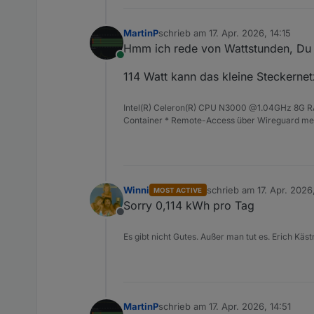
MartinP
schrieb am
17. Apr. 2026, 14:15
zuletzt editiert von
Hmm ich rede von Wattstunden, Du 
Online
114 Watt kann das kleine Steckernetz
Intel(R) Celeron(R) CPU N3000 @1.04GHz 8G RAM
Container * Remote-Access über Wireguard mei
Winni
schrieb am
17. Apr. 2026
MOST ACTIVE
zuletzt editiert von
Sorry 0,114 kWh pro Tag
Offline
Es gibt nicht Gutes. Außer man tut es. Erich Käst
MartinP
schrieb am
17. Apr. 2026, 14:51
zuletzt editiert von