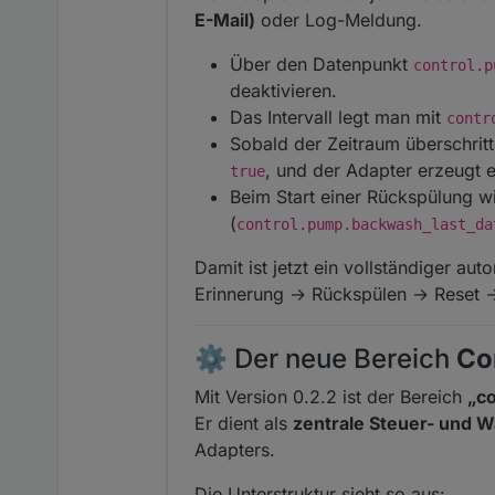
E-Mail)
oder Log-Meldung.
Über den Datenpunkt
control.p
deaktivieren.
Das Intervall legt man mit
contr
Sobald der Zeitraum überschrit
, und der Adapter erzeugt 
true
Beim Start einer Rückspülung w
(
control.pump.backwash_last_da
Damit ist jetzt ein vollständiger au
Erinnerung → Rückspülen → Reset →
⚙️ Der neue Bereich
Co
Mit Version 0.2.2 ist der Bereich
„co
Er dient als
zentrale Steuer- und 
Adapters.
Die Unterstruktur sieht so aus: