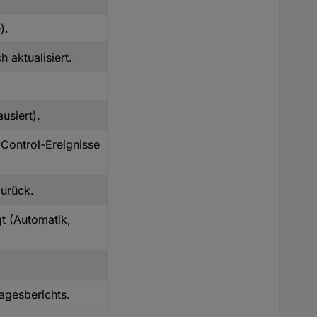
).
 aktualisiert.
usiert).
Control-Ereignisse
zurück.
gt (Automatik,
agesberichts.