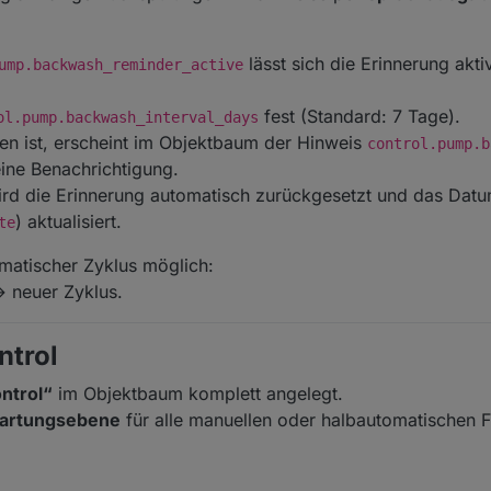
lässt sich die Erinnerung akti
ump.backwash_reminder_active
fest (Standard: 7 Tage).
ol.pump.backwash_interval_days
ten ist, erscheint im Objektbaum der Hinweis
control.pump.b
eine Benachrichtigung.
ird die Erinnerung automatisch zurückgesetzt und das Dat
) aktualisiert.
te
tomatischer Zyklus möglich:
 neuer Zyklus.
ntrol
ntrol“
im Objektbaum komplett angelegt.
Wartungsebene
für alle manuellen oder halbautomatischen 