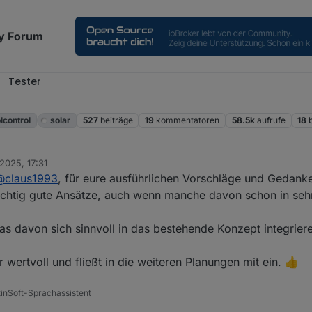
y Forum
Tester
l
lcontrol
solar
527
beiträge
19
kommentatoren
58.5k
aufrufe
18
 2025, 17:31
@
claus1993
, für eure ausführlichen Vorschläge und Gedank
d richtig gute Ansätze, auch wenn manche davon schon in seh
s davon sich sinnvoll in das bestehende Konzept integriere
r wertvoll und fließt in die weiteren Planungen mit ein. 👍
tinSoft-Sprachassistent