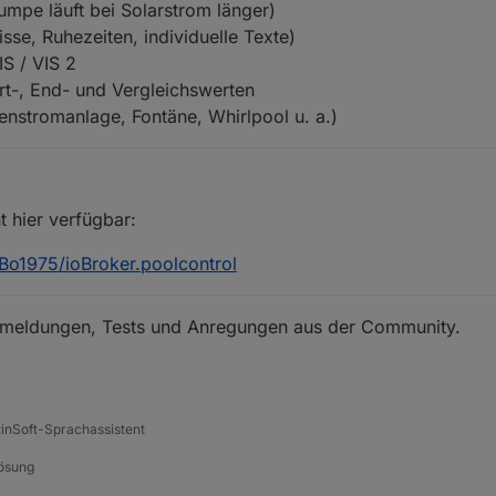
mpe läuft bei Solarstrom länger)
sse, Ruhezeiten, individuelle Texte)
IS / VIS 2
rt-, End- und Vergleichswerten
enstromanlage, Fontäne, Whirlpool u. a.)
t hier verfügbar:
Bo1975/ioBroker.poolcontrol
kmeldungen, Tests und Anregungen aus der Community.
tinSoft-Sprachassistent
Lösung