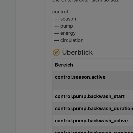
control
├─ season
├─ pump
├─ energy
└─ circulation
🧭 Überblick
Bereich
control.season.active
control.pump.backwash_start
control.pump.backwash_duratio
control.pump.backwash_active
control.pump.backwash_reminde