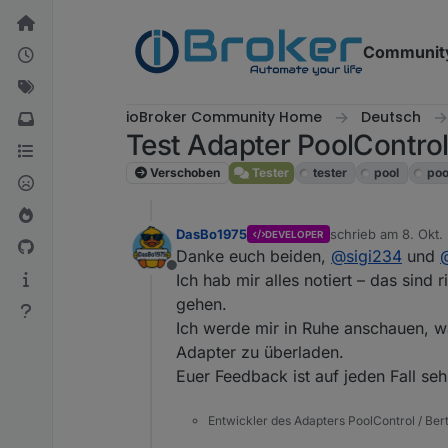
Weiter zum Inhalt
Communit
ioBroker Community Home
Deutsch
Test Adapter PoolContro
Verschoben
Tester
tester
pool
poo
DasBo1975
schrieb am
8. Okt.
DEVELOPER
zuletzt editiert von
Danke euch beiden,
@
sigi234
und
Offline
Ich hab mir alles notiert – das sin
gehen.
Ich werde mir in Ruhe anschauen, wa
Adapter zu überladen.
Euer Feedback ist auf jeden Fall seh
Entwickler des Adapters PoolControl / Ber