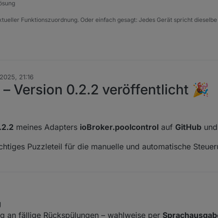
Lösung
xtueller Funktionszuordnung. Oder einfach gesagt: Jedes Gerät spricht dieselbe
 2025, 21:16
– Version 0.2.2 veröffentlicht 🎉
.2.2
meines Adapters
ioBroker.poolcontrol
auf
GitHub
un
ichtiges Puzzleteil für die manuelle und automatische Steue
g
dig an fällige Rückspülungen – wahlweise per
Sprachausgabe