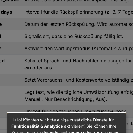
_days
Intervall für die Rückspülerinnerung (z. B. 7 Tage
e
Datum der letzten Rückspülung. Wird automatisch
d
Signalisiert, dass eine Rückspülung fällig ist.
e
Aktiviert den Wartungsmodus (Automatik wird pa
ed
Schaltet Sprach- und Nachrichtenmeldungen für 
ein oder aus.
Setzt Verbrauchs- und Kostenwerte vollständig 
Legt fest, wie die tägliche Umwälzprüfung erfol
Manuell, Nur Benachrichtigung, Aus).
Uhrzeit für den täglichen Umwälzungs-Check.
Hallo! Könnten wir bitte einige zusätzliche Dienste für
Zeitstempel des letzten automatisch erzeugten T
Funktionalität & Analytics
aktivieren? Sie können Ihre
Zustimmung später jederzeit ändern oder zurückziehen.