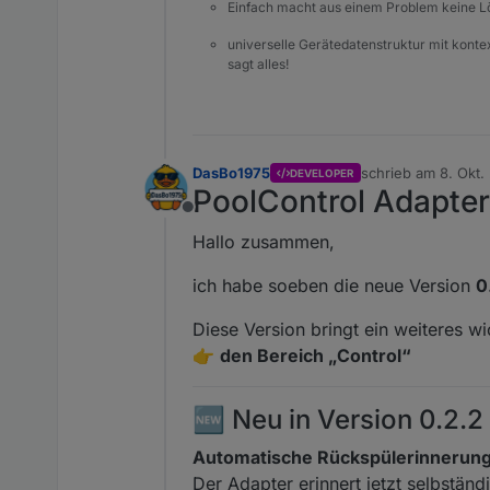
Einfach macht aus einem Problem keine 
universelle Gerätedatenstruktur mit konte
sagt alles!
DasBo1975
schrieb am
8. Okt.
DEVELOPER
zuletzt editiert von
PoolControl Adapter 
Offline
Hallo zusammen,
ich habe soeben die neue Version
0
Diese Version bringt ein weiteres w
👉
den Bereich „Control“
🆕 Neu in Version 0.2.2
Automatische Rückspülerinnerun
Der Adapter erinnert jetzt selbstän