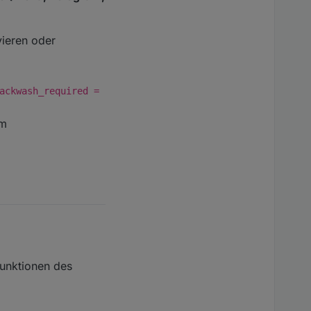
vieren oder
ackwash_required =
um
Funktionen des