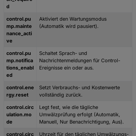
d
control.pu
Aktiviert den Wartungsmodus
mp.mainte
(Automatik wird pausiert).
nance_acti
ve
control.pu
Schaltet Sprach- und
mp.notifica
Nachrichtenmeldungen für Control-
tions_enabl
Ereignisse ein oder aus.
ed
control.ene
Setzt Verbrauchs- und Kostenwerte
rgy.reset
vollständig zurück.
control.circ
Legt fest, wie die tägliche
ulation.mo
Umwälzprüfung erfolgt (Automatik,
de
Manuell, Nur Benachrichtigung, Aus).
control.circ
Uhrzeit für den täglichen Umwälzungs-