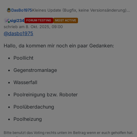
Kleines Update (Bugfix, keine Versionsänderung)
DasBo1975
Auf GitHub steht jetzt eine überarbeitete Version
sigi234
FORUM TESTING
MOST ACTIVE
des Adapters bereit.
👉 Kein Versionssprung nötig, nur ein Bugfix-
Online
schrieb am
8. Okt. 2025, 09:00
Die Steuer-Helper (Control, Solar, Frost) wurden
Commit.
zuletzt editiert von
@
dasbo1975
intern angepasst:
Wer den Adapter bereits nutzt, kann einfach den
Die Vorrangsteuerung läuft nun über den neuen
aktuellen Stand von GitHub laden.
Datenpunkt pump.active_helper.
Hallo, da kommen mir noch ein paar Gedanken:
Dadurch erkennen Solar- und Froststeuerung
zuverlässig, wenn der ControlHelper aktiv ist (z. B.
Poollicht
bei Rückspülung oder Wartung) und pausieren
automatisch.
Gegenstromanlage
Wasserfall
Poolreinigung bzw. Roboter
Poolüberdachung
Poolheizung
Bitte benutzt das Voting rechts unten im Beitrag wenn er euch geholfen hat.