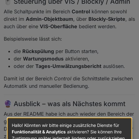
🖱️ Steuerung über VIS / Blockly / Admin
Alle Schaltpunkte im Bereich
Control
können sowohl
direkt im
Admin-Objektbaum
, über
Blockly-Skripte
, als
auch über eine
VIS-Oberfläche
bedient werden.
Beispielsweise lässt sich:
die
Rückspülung
per Button starten,
der
Wartungsmodus
aktivieren,
oder der
Tages-Umwälzungsbericht
auslösen.
Damit ist der Bereich
Control
die Schnittstelle zwischen
Automatik und manueller Bedienung.
🔮 Ausblick – was als Nächstes kommt
Aus der README habe ich auch wieder den Bereich der
geplanten Funktionen übernommen.
Hallo! Könnten wir bitte einige zusätzliche Dienste für
Diese Punkte sind bereits in Arbeit oder vorgesehen für
Funktionalität & Analytics
aktivieren? Sie können Ihre
zukünftige Versionen:
Zustimmung später jederzeit ändern oder zurückziehen.