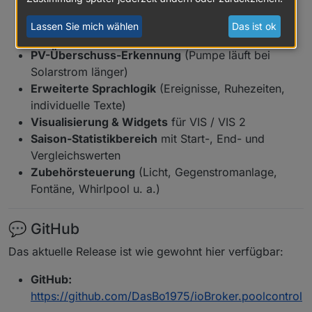
Heizungs- / Wärmepumpen-Logik
mit Ziel- und
Lassen Sie mich wählen
Das ist ok
Max-Temperatur
PV-Überschuss-Erkennung
(Pumpe läuft bei
Solarstrom länger)
Erweiterte Sprachlogik
(Ereignisse, Ruhezeiten,
individuelle Texte)
Visualisierung & Widgets
für VIS / VIS 2
Saison-Statistikbereich
mit Start-, End- und
Vergleichswerten
Zubehörsteuerung
(Licht, Gegenstromanlage,
Fontäne, Whirlpool u. a.)
💬 GitHub
Das aktuelle Release ist wie gewohnt hier verfügbar:
GitHub:
https://github.com/DasBo1975/ioBroker.poolcontrol