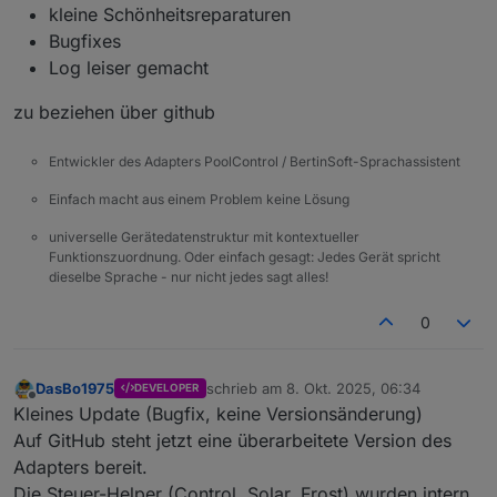
kleine Schönheitsreparaturen
Bugfixes
Log leiser gemacht
zu beziehen über github
Entwickler des Adapters PoolControl / BertinSoft-Sprachassistent
Einfach macht aus einem Problem keine Lösung
universelle Gerätedatenstruktur mit kontextueller
Funktionszuordnung. Oder einfach gesagt: Jedes Gerät spricht
dieselbe Sprache - nur nicht jedes sagt alles!
0
DasBo1975
schrieb am
8. Okt. 2025, 06:34
DEVELOPER
zuletzt editiert von
Offline
Kleines Update (Bugfix, keine Versionsänderung)
Auf GitHub steht jetzt eine überarbeitete Version des
Adapters bereit.
Die Steuer-Helper (Control, Solar, Frost) wurden intern