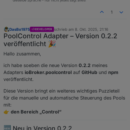
dieselbe Sprache - nur nicht jedes sagt alles!
1
DasBo1975
schrieb am
8. Okt. 2025, 21:16
DEVELOPER
zuletzt editiert von
Offline
PoolControl Adapter – Version 0.2.2
veröffentlicht 🎉
Hallo zusammen,
ich habe soeben die neue Version
0.2.2
meines
Adapters
ioBroker.poolcontrol
auf
GitHub
und
npm
veröffentlicht.
Diese Version bringt ein weiteres wichtiges Puzzleteil
für die manuelle und automatische Steuerung des Pools
mit:
👉
den Bereich „Control“
🆕 Neu in Version 0.2.2