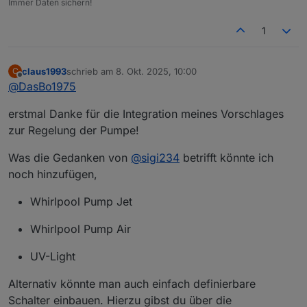
Immer Daten sichern!
1
claus1993
schrieb am
8. Okt. 2025, 10:00
C
zuletzt editiert von
Offline
@
DasBo1975
erstmal Danke für die Integration meines Vorschlages
zur Regelung der Pumpe!
Was die Gedanken von
@
sigi234
betrifft könnte ich
noch hinzufügen,
Whirlpool Pump Jet
Whirlpool Pump Air
UV-Light
Alternativ könnte man auch einfach definierbare
Schalter einbauen. Hierzu gibst du über die