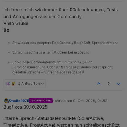
Ich freue mich wie immer über Rückmeldungen, Tests
und Anregungen aus der Community.
Viele Grüße
Bo
Entwickler des Adapters PoolControl / BertinSoft-Sprachassistent
Einfach macht aus einem Problem keine Lösung
universelle Gerätedatenstruktur mit kontextueller
Funktionszuordnung. Oder einfach gesagt: Jedes Gerät spricht
dieselbe Sprache - nur nicht jedes sagt alles!
2 Antworten
2
DasBo1975
schrieb am
9. Okt. 2025, 04:52
DEVELOPER
zuletzt editiert von
Offline
Bugfixes 09.10.2025
Interne Sprach-Statusdatenpunkte (SolarActive,
TimeActive, FrostActive) wurden nun schreibgeschützt