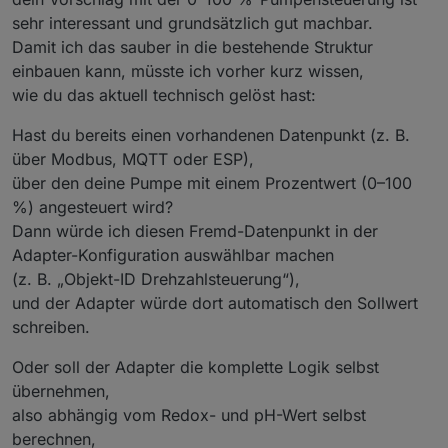
PV-Überschuss-Erkennung
(Pumpe läuft bei
sehr interessant und grundsätzlich gut machbar.
💬 GitHub
Solarstrom länger)
Damit ich das sauber in die bestehende Struktur
Erweiterte Sprachlogik
(Ereignisse,
Das aktuelle Release ist wie gewohnt hier
Ruhezeiten, individuelle Texte)
verfügbar:
einbauen kann, müsste ich vorher kurz wissen,
Visualisierung & Widgets
für VIS / VIS 2
GitHub:
wie du das aktuell technisch gelöst hast:
Saison-Statistikbereich
mit Start-, End- und
https://github.com/DasBo1975/ioBroker.poolco
Vergleichswerten
ntrol
Hast du bereits einen vorhandenen Datenpunkt (z. B.
Ich freue mich wie immer über Rückmeldungen,
Zubehörsteuerung
(Licht, Gegenstromanlage,
über Modbus, MQTT oder ESP),
Tests und Anregungen aus der Community.
Fontäne, Whirlpool u. a.)
Viele Grüße
über den deine Pumpe mit einem Prozentwert (0–100
Bo
%) angesteuert wird?
Dann würde ich diesen Fremd-Datenpunkt in der
🖱️ Steuerung über VIS / Blockly / Admin
Adapter-Konfiguration auswählbar machen
Alle Schaltpunkte im Bereich
Control
können
(z. B. „Objekt-ID Drehzahlsteuerung“),
sowohl
und der Adapter würde dort automatisch den Sollwert
direkt im
Admin-Objektbaum
, über
Blockly-
Beispielsweise lässt sich:
Skripte
, als auch über eine
VIS-Oberfläche
schreiben.
bedient werden.
die
Rückspülung
per Button starten,
Damit ist der Bereich
der
Wartungsmodus
Control
aktivieren,
die Schnittstelle
Oder soll der Adapter die komplette Logik selbst
zwischen Automatik und manueller Bedienung.
oder der
Tages-Umwälzungsbericht
übernehmen,
auslösen.
also abhängig vom Redox- und pH-Wert selbst
🔮 Ausblick – was als Nächstes kommt
berechnen,