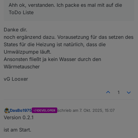
ToDo Liste
Ahh ok, verstanden. Ich packe es mal mit auf die
Welche Daten liefert denn dein
ToDo Liste
Heizungsdatenpunkt? Ein/Aus oder
Temperatur?
Danke dir.
Hi,
noch ergänzend dazu. Vorausetzung für das setzen des
ist ein State (also an aus).
States für die Heizung ist natürlich, dass die
Die Heizung soll eben solange auf "an"
Umwälzpumpe läuft.
stehen bis die Ziel-temperatur erreicht ist.
Ansonsten fließt ja kein Wasser durch den
vG Looxer
Wärmetauscher
vG Looxer
1
DasBo1975
schrieb am
7. Okt. 2025, 15:07
DEVELOPER
zuletzt editiert von
Offline
Version 0.2.1
ist am Start.