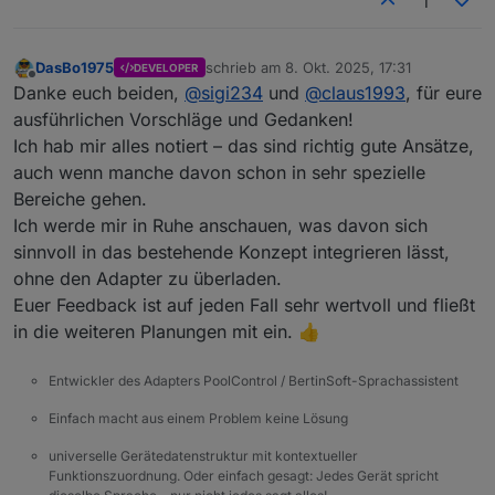
1
DasBo1975
schrieb am
8. Okt. 2025, 17:31
DEVELOPER
zuletzt editiert von
Offline
Danke euch beiden,
@
sigi234
und
@
claus1993
, für eure
ausführlichen Vorschläge und Gedanken!
Ich hab mir alles notiert – das sind richtig gute Ansätze,
auch wenn manche davon schon in sehr spezielle
Bereiche gehen.
Ich werde mir in Ruhe anschauen, was davon sich
sinnvoll in das bestehende Konzept integrieren lässt,
ohne den Adapter zu überladen.
Euer Feedback ist auf jeden Fall sehr wertvoll und fließt
in die weiteren Planungen mit ein. 👍
Entwickler des Adapters PoolControl / BertinSoft-Sprachassistent
Einfach macht aus einem Problem keine Lösung
universelle Gerätedatenstruktur mit kontextueller
Funktionszuordnung. Oder einfach gesagt: Jedes Gerät spricht