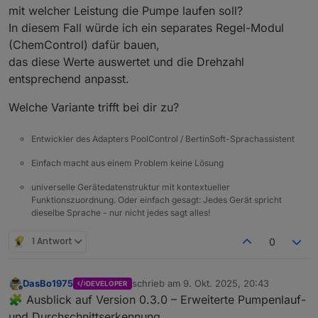
Aus der README habe ich auch wieder den
mit welcher Leistung die Pumpe laufen soll?
Bereich der geplanten Funktionen übernommen.
In diesem Fall würde ich ein separates Regel-Modul
Diese Punkte sind bereits in Arbeit oder
Heizungs- / Wärmepumpen-Logik
mit Ziel-
(ChemControl) dafür bauen,
vorgesehen für zukünftige Versionen:
und Max-Temperatur
das diese Werte auswertet und die Drehzahl
PV-Überschuss-Erkennung
(Pumpe läuft bei
💬 GitHub
Solarstrom länger)
entsprechend anpasst.
Erweiterte Sprachlogik
(Ereignisse,
Das aktuelle Release ist wie gewohnt hier
Ruhezeiten, individuelle Texte)
verfügbar:
Welche Variante trifft bei dir zu?
Visualisierung & Widgets
für VIS / VIS 2
GitHub:
Saison-Statistikbereich
mit Start-, End- und
https://github.com/DasBo1975/ioBroker.poolco
Entwickler des Adapters PoolControl / BertinSoft-Sprachassistent
Vergleichswerten
ntrol
Ich freue mich wie immer über Rückmeldungen,
Zubehörsteuerung
(Licht, Gegenstromanlage,
Einfach macht aus einem Problem keine Lösung
Tests und Anregungen aus der Community.
Fontäne, Whirlpool u. a.)
Viele Grüße
universelle Gerätedatenstruktur mit kontextueller
Bo
Funktionszuordnung. Oder einfach gesagt: Jedes Gerät spricht
dieselbe Sprache - nur nicht jedes sagt alles!
1 Antwort
0
DasBo1975
schrieb am
9. Okt. 2025, 20:43
DEVELOPER
zuletzt editiert von
Offline
🧩 Ausblick auf Version 0.3.0 – Erweiterte Pumpenlauf-
und Durchschnittserkennung