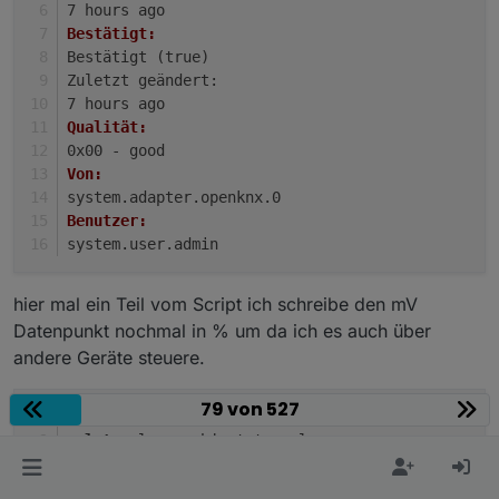
7 hours ago
PH schaltet zu.
Sollwert schreiben.
Modul (ChemControl) dafür bauen,
Bestätigt:
das diese Werte auswertet und die Drehzahl
Grüße und Danke im Voraus
Bestätigt (true)
entsprechend anpasst.
Zuletzt geändert:
7 hours ago
Qualität:
0x00 - good
Von:
system.adapter.openknx.0
Benutzer:
system.user.admin
hier mal ein Teil vom Script ich schreibe den mV
Datenpunkt nochmal in % um da ich es auch über
andere Geräte steuere.
79 von 527
on
({ 
id
: [].
concat
([
'openknx.0.Steckdosen.Pool.P
let
 value = obj.
state
.
val
;
let
 oldValue = obj.
oldState
.
val
;
if
 ((
getState
(
'openknx.0.Steckdosen.Pool.Pool_