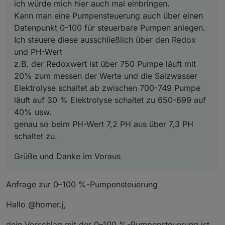
ich würde mich hier auch mal einbringen.
zum messen der Werte und die Salzwasser
ump.notif
Nachrichtenmeldungen für Control-
Elektrolyse schaltet ab zwischen 700-749 Pumpe
Kann man eine Pumpensteuerung auch über einen
ications_
Ereignisse ein oder aus.
läuft auf 30 % Elektrolyse schaltet zu 650-699 auf
Datenpunkt 0-100 für steuerbare Pumpen anlegen.
enabled
40% usw.
Ich steuere diese ausschließlich über den Redox
genau so beim PH-Wert 7,2 PH aus über 7,3 PH
control.e
Setzt Verbrauchs- und Kostenwerte
schaltet zu.
und PH-Wert
nergy.res
vollständig zurück.
z.B. der Redoxwert ist über 750 Pumpe läuft mit
et
20% zum messen der Werte und die Salzwasser
🖱️ Steuerung über VIS / Blockly / Admin
control.ci
Legt fest, wie die tägliche
Elektrolyse schaltet ab zwischen 700-749 Pumpe
rculation.
Umwälzprüfung erfolgt (Automatik,
Alle Schaltpunkte im Bereich
Control
können
läuft auf 30 % Elektrolyse schaltet zu 650-699 auf
mode
Manuell, Nur Benachrichtigung,
sowohl
40% usw.
Aus).
direkt im
Admin-Objektbaum
, über
Blockly-
Beispielsweise lässt sich:
Skripte
, als auch über eine
VIS-Oberfläche
genau so beim PH-Wert 7,2 PH aus über 7,3 PH
control.ci
Uhrzeit für den täglichen
bedient werden.
die
Rückspülung
per Button starten,
schaltet zu.
rculation.
Umwälzungs-Check.
Damit ist der Bereich
der
Wartungsmodus
Control
aktivieren,
die Schnittstelle
check_ti
zwischen Automatik und manueller Bedienung.
oder der
Tages-Umwälzungsbericht
Grüße und Danke im Voraus
me
auslösen.
control.ci
Zeitstempel des letzten automatisch
🔮 Ausblick – was als Nächstes kommt
Anfrage zur 0–100 %-Pumpensteuerung
rculation.
erzeugten Tagesberichts.
Aus der README habe ich auch wieder den
last_repor
Bereich der geplanten Funktionen übernommen.
Hallo @homer.j,
t
Diese Punkte sind bereits in Arbeit oder
Heizungs- / Wärmepumpen-Logik
mit Ziel-
vorgesehen für zukünftige Versionen:
und Max-Temperatur
dein Vorschlag mit der 0–100 %-Pumpensteuerung ist