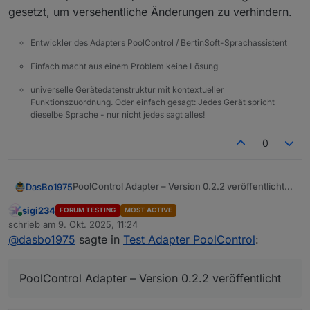
gesetzt, um versehentliche Änderungen zu verhindern.
Entwickler des Adapters PoolControl / BertinSoft-Sprachassistent
Einfach macht aus einem Problem keine Lösung
universelle Gerätedatenstruktur mit kontextueller
Funktionszuordnung. Oder einfach gesagt: Jedes Gerät spricht
dieselbe Sprache - nur nicht jedes sagt alles!
0
PoolControl Adapter – Version 0.2.2 veröffentlicht
DasBo1975
🎉
Hallo zusammen,
sigi234
FORUM TESTING
MOST ACTIVE
Online
schrieb am
9. Okt. 2025, 11:24
zuletzt editiert von
ich habe soeben die neue Version
0.2.2
meines
@
dasbo1975
sagte in
Test Adapter PoolControl
:
Adapters
ioBroker.poolcontrol
auf
GitHub
und
npm
veröffentlicht.
Diese Version bringt ein weiteres wichtiges
Puzzleteil für die manuelle und automatische
PoolControl Adapter – Version 0.2.2 veröffentlicht
Steuerung des Pools mit:
👉
den Bereich „Control“
🆕 Neu in Version 0.2.2