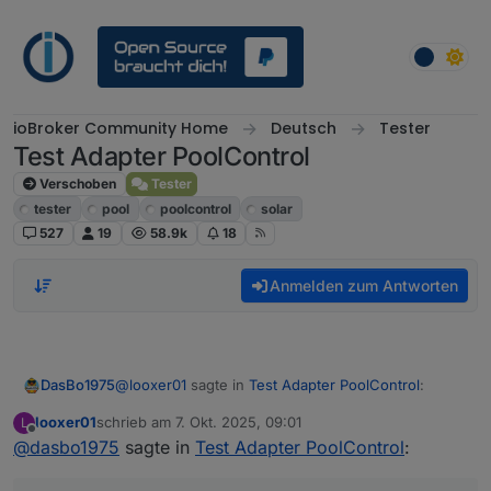
Weiter zum Inhalt
ioBroker Community Home
Deutsch
Tester
Test Adapter PoolControl
Verschoben
Tester
tester
pool
poolcontrol
solar
527
19
58.9k
18
Anmelden zum Antworten
@
looxer01
sagte in
Test Adapter PoolControl
:
DasBo1975
looxer01
schrieb am
7. Okt. 2025, 09:01
L
zuletzt editiert von
Offline
@
dasbo1975
sagte in
@
dasbo1975
Test Adapter PoolControl
sagte in
Test Adapter
:
PoolControl
:
Ahh ok, verstanden. Ich packe es mal mit auf die