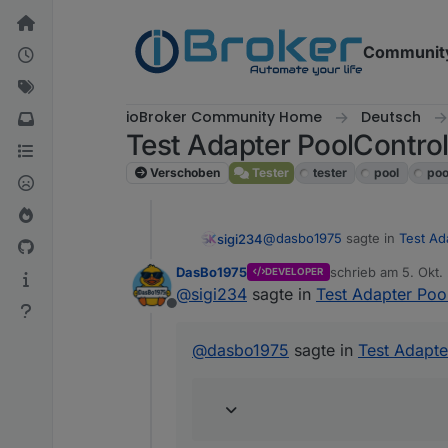
Weiter zum Inhalt
Communit
ioBroker Community Home
Deutsch
Test Adapter PoolContro
Verschoben
Tester
tester
pool
poo
@
dasbo1975
sagte in
Test Ad
sigi234
DasBo1975
schrieb am
5. Okt.
DEVELOPER
zuletzt editiert von
@
sigi234
sagte in
Test Adapter Poo
ch habe einen Resetbutton e
Offline
Cool, geht das auch mit den 
@
dasbo1975
sagte in
Test Adapte