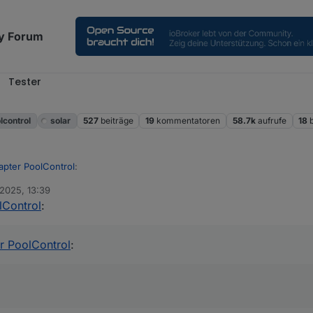
y Forum
Tester
l
lcontrol
solar
527
beiträge
19
kommentatoren
58.7k
aufrufe
18
apter PoolControl
:
 2025, 13:39
lControl
:
ingefügt. Er setzt alle Wert auf =. Der Button ist im Bereich Control zu
Kosten?
r PoolControl
: