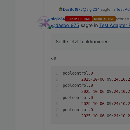
@
sigi234
sagte in
Test Ad
DasBo1975
sigi234
schrie
FORUM TESTING
MOST ACTIVE
zuletzt 
@
dasbo1975
sagte in
Test Adapter 
@
dasbo1975
sagte in
T
Online
Danke Sigi, dass du mich
Das macht der Resetb
meckereien.
Sollte jetzt funktionieren.
Habe es nur umgestellt. So
Sicher?
Ja
poolcontrol.
0
2025
-
10
-
06
 09:
24
:
10.2
poolcontrol.
0
2025
-
10
-
06
 09:
24
:
10.2
poolcontrol.
0
2025
-
10
-
06
 09:
24
:
10.2
poolcontrol.
0
2025
-
10
-
06
 09:
24
:
10.2