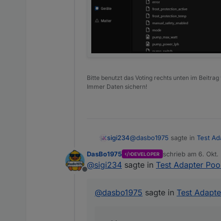
Bitte benutzt das Voting rechts unten im Beitrag
Immer Daten sichern!
@
dasbo1975
sagte in
Test Ad
sigi234
DasBo1975
schrieb am
6. Okt.
DEVELOPER
zuletzt editiert von
@
sigi234
sagte in
Test Adapter Poo
Das macht der Resetbutton 
Offline
Sicher?
@
dasbo1975
sagte in
Test Adapte