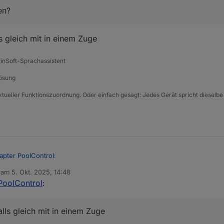
en?
 gleich mit in einem Zuge
tinSoft-Sprachassistent
Lösung
xtueller Funktionszuordnung. Oder einfach gesagt: Jedes Gerät spricht dieselbe
apter PoolControl
:
b am
5. Okt. 2025, 14:48
editiert von
PoolControl
:
est Adapter PoolControl
:
 ebenfalls gleich mit in einem Zuge
tton eingefügt. Er setzt alle Wert auf =. Der Button ist im Bereich Cont
lls gleich mit in einem Zuge