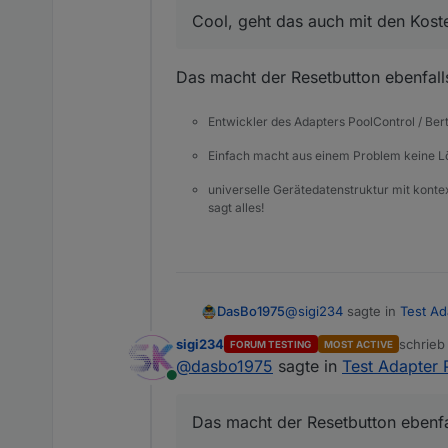
Cool, geht das auch mit den Kost
Das macht der Resetbutton ebenfalls
Entwickler des Adapters PoolControl / Ber
Einfach macht aus einem Problem keine 
universelle Gerätedatenstruktur mit konte
sagt alles!
@
sigi234
sagte in
Test Ad
DasBo1975
sigi234
schrie
FORUM TESTING
MOST ACTIVE
zuletzt 
@
dasbo1975
sagte in
Test Adapter 
@
dasbo1975
sagte in
T
Online
Das macht der Resetbutton
ch habe einen Resetbu
Das macht der Resetbutton ebenfa