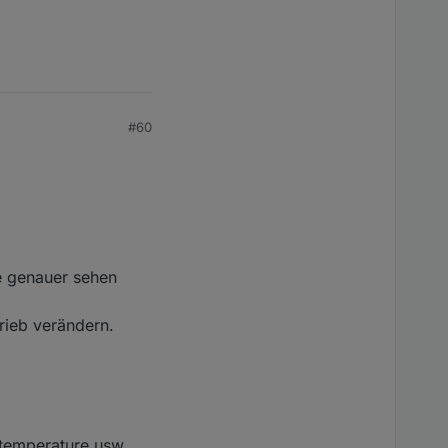
#60
ie genauer sehen
rieb verändern.
 temperature usw.