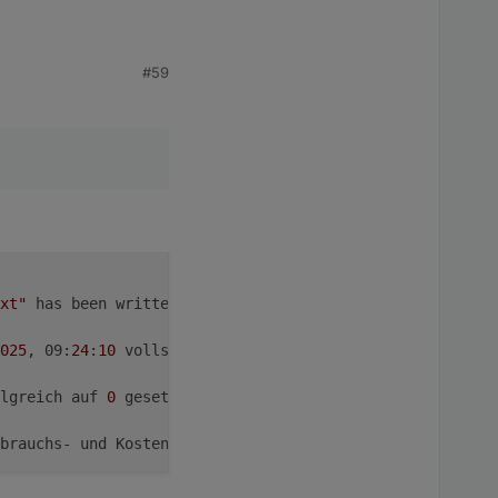
#59
 Kommas und Lint Check
xt"
 has been written without ack-flag with value 
"Energ
025
, 09:
24
:
10
 vollständig zurückgesetzt.
folgreich auf 
0
 gesetzt
rbrauchs- und Kostendaten 