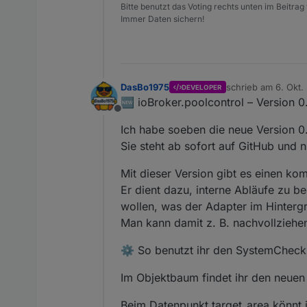
Bitte benutzt das Voting rechts unten im Beitrag
Immer Daten sichern!
DasBo1975
schrieb am
6. Okt.
DEVELOPER
zuletzt editiert von
🆕 ioBroker.poolcontrol – Version 0.
Offline
Ich habe soeben die neue Version 0.
Sie steht ab sofort auf GitHub und
Mit dieser Version gibt es einen k
Er dient dazu, interne Abläufe zu be
wollen, was der Adapter im Hinterg
Man kann damit z. B. nachvollziehe
⚙️ So benutzt ihr den SystemCheck
Im Objektbaum findet ihr den neue
Beim Datenpunkt target_area könnt 