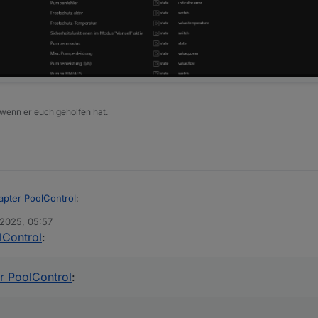
 wenn er euch geholfen hat.
apter PoolControl
:
 2025, 05:57
lControl
:
ebenfalls gleich mit in einem Zuge
r PoolControl
: