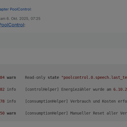
apter PoolControl
:
b am
6. Okt. 2025, 07:25
editiert von
PoolControl
:
est Adapter PoolControl
:
 verunsichert hast. Das ist genau das, was ich brauche bei den ganzen
utton ebenfalls gleich mit in einem Zuge
llte jetzt funktionieren. Änderung nur auf Github
84
warn
	Read-only 
state
"poolcontrol.0.speech.last_te
82
	info	[controlHelper] Energiezähler wurde am 
6.10
.
2
78
	info	[consumptionHelper] Verbrauch und Kosten er
50
warn
	[consumptionHelper] Manueller Reset aller Ve