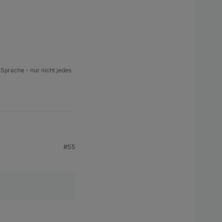
 Sprache - nur nicht jedes
#55
zt ist, was du