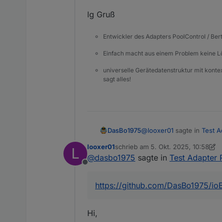
lg Gruß
Entwickler des Adapters PoolControl / Ber
Einfach macht aus einem Problem keine 
universelle Gerätedatenstruktur mit konte
sagt alles!
@
looxer01
sagte in
Test A
DasBo1975
looxer01
schrieb am
5. Okt. 2025, 10:58
L
zuletzt editiert von looxer01
10. Ma
@
dasbo1975
sagte in
Test Adapter 
Hi,
Offline
das klingt ja richtig gut.
Hi looxer01,
https://github.com/DasBo1975/ioB
freut mich, dass du den 
Dein Indoor-Pool mit PV-A
Hi,
beschrieben hast.
✅ Was der Adapter aktuel