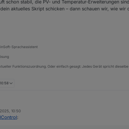
uft schon stabil, die PV- und Temperatur-Erweiterungen sind 
ein aktuelles Skript schicken – dann schauen wir, wie wir
tinSoft-Sprachassistent
Lösung
xtueller Funktionszuordnung. Oder einfach gesagt: Jedes Gerät spricht dieselbe
 10:58
 2025, 10:50
er runtime die aktuelle Laufzeit
lControl
: