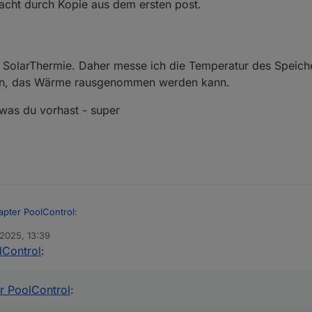
acht durch Kopie aus dem ersten post.
und zeitgesteuerte Pumpensteuerung
t mehreren Sensoren
e SolarThermie. Daher messe ich die Temperatur des Speic
 ↔ Pool, einstellbare Grenzen)
chen, das Wärme rausgenommen werden kann.
g, Wartungsmodus
 was du vorhast - super
Telegram / E-Mail)
berechnung
-Text und JSON-Daten
olanlagen bereits zuverlässig automatisieren.
apter PoolControl
:
icht kann (aber geplant ist)
 2025, 13:39
lControl
:
ingefügt. Er setzt alle Wert auf =. Der Button ist im Bereich Control zu
B. „bis 27 °C heizen“)
nstart
Kosten?
r PoolControl
:
für verlängerte Laufzeiten