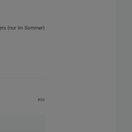
hers (nur im Sommer)
#56
 finden.