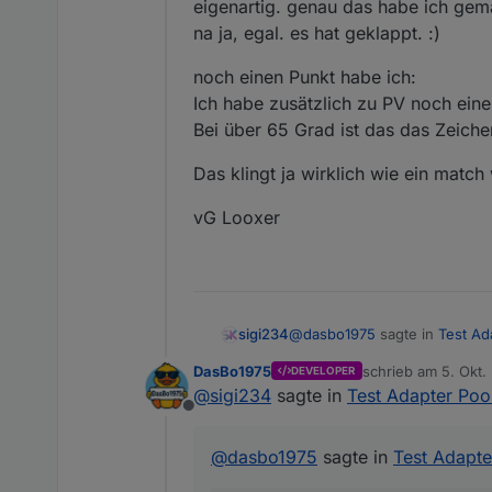
eigenartig. genau das habe ich gem
Automatische, manuelle 
na ja, egal. es hat geklappt. :)
Temperaturverwaltung mi
noch einen Punkt habe ich:
Ich habe zusätzlich zu PV noch ein
Solarsteuerung (Kollektor
Bei über 65 Grad ist das das Zei
Frostschutz, Rückspülun
Das klingt ja wirklich wie ein match
Sprachausgaben (Alexa / 
vG Looxer
Verbrauchs- und Kosten
Statusübersicht mit Live
Damit lassen sich viele Po
@
dasbo1975
sagte in
Test Ad
sigi234
⚙️ Was der Adapter noch n
DasBo1975
schrieb am
5. Okt.
DEVELOPER
zuletzt editiert von
@
sigi234
sagte in
Test Adapter Poo
ch habe einen Resetbutton e
Zieltemperaturvorgabe (z. 
Offline
Mindestlaufzeit pro Pumpe
Cool, geht das auch mit den 
@
dasbo1975
sagte in
Test Adapte
PV-Überschuss-Erkennung 