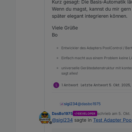
Kurz gesagt: Die Basis-Automatik lä
Wenn du magst, kannst du mir gern d
später elegant integrieren können.
Viele Grüße
Bo
Entwickler des Adapters PoolControl / Ber
Einfach macht aus einem Problem keine 
universelle Gerätedatenstruktur mit konte
sagt alles!
L
1 Antwort
Letzte Antwort
5. Okt. 2025,
@
dasbo1975
sigi234
DasBo1975
schrieb am
5. Okt.
DEVELOPER
Irgendwie fehlt mir noch bei d
zuletzt editiert von
@
sigi234
sagte in
Test Adapter Poo
Offline