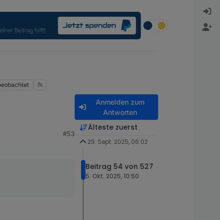
beobachtet
Anmelden zum
Antworten
Älteste zuerst
#53
 soll es dann wieder
29. Sept. 2025, 06:02
etzt erweitert werden
Beitrag 54 von 527
t Github link scheint
5. Okt. 2025, 10:50