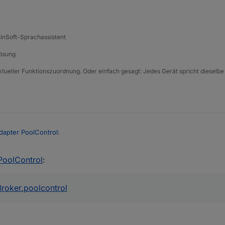
tinSoft-Sprachassistent
Lösung
xtueller Funktionszuordnung. Oder einfach gesagt: Jedes Gerät spricht dieselbe
dapter PoolControl
:
i 2025, 13:00
PoolControl
:
roker.poolcontrol
PoolControl-Adapter ausprobieren möchtest 😊
nbindung passt super ins Konzept – auch wenn noch nicht alles umgeset
l kann