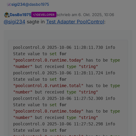
poolcontrol.0
@
dasbo1975
sigi234
	2025-10-06 11:22:52.253	
poolcontrol.0
DasBo1975
schrieb am
6. Okt. 2025, 10:06
DEVELOPER
Da haben wir noch was:
zuletzt editiert von
Offline
	2025-10-06 11:22:52.250	
@
sigi234
sagte in
Test Adapter PoolControl
:
poolcontrol.0

	2025-10-06 11:28:11.730	info	State value 
poolcontrol.0

	2025-10-06 11:28:11.724	info	State value 
poolcontrol.0 2025-10-06 11:28:11.730 info
poolcontrol.0

State value to
set
for
	2025-10-06 11:27:52.300	info	State value 
"poolcontrol.0.runtime.today"
has to be
type
poolcontrol.0

"number"
but received
type
"string"
	2025-10-06 11:27:52.298	info	State value 
poolcontrol.0 2025-10-06 11:28:11.724 info
poolcontrol.0

State value to
set
for
	2025-10-06 11:26:52.289	info	State value 
"poolcontrol.0.runtime.total"
has to be
type
poolcontrol.0

	2025-10-06 11:26:52.286	info	State value 
"number"
but received
type
"string"
poolcontrol.0

poolcontrol.0 2025-10-06 11:27:52.300 info
	2025-10-06 11:25:52.274	info	State value 
State value to
set
for
poolcontrol.0

"poolcontrol.0.runtime.today"
has to be
type
	2025-10-06 11:25:52.272	info	State value 
"number"
but received
type
"string"
poolcontrol.0

poolcontrol.0 2025-10-06 11:27:52.298 info
	2025-10-06 11:24:52.261	info	State value 
State value to
set
for
poolcontrol.0
