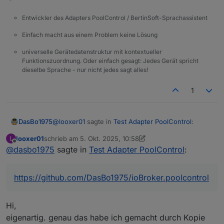
Entwickler des Adapters PoolControl / BertinSoft-Sprachassistent
Einfach macht aus einem Problem keine Lösung
universelle Gerätedatenstruktur mit kontextueller
Funktionszuordnung. Oder einfach gesagt: Jedes Gerät spricht
dieselbe Sprache - nur nicht jedes sagt alles!
1
@
looxer01
sagte in
Test Adapter PoolControl
:
DasBo1975
looxer01
schrieb am
5. Okt. 2025, 10:58
L
zuletzt editiert von looxer01
10. Mai 2025, 13:00
Offline
@
dasbo1975
sagte in
Hi,
Test Adapter PoolControl
:
das klingt ja richtig gut.
Hi looxer01,
https://github.com/DasBo1975/ioBroker.poolcontrol
freut mich, dass du den PoolControl-Adapter
ausprobieren möchtest 😊
Dein Indoor-Pool mit PV-Anbindung passt super ins
Hi,
✅ Was der Adapter aktuell kann
Konzept – auch wenn noch nicht alles umgesetzt
eigenartig. genau das habe ich gemacht durch Kopie
ist, was du beschrieben hast.
Automatische, manuelle und zeitgesteuerte