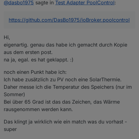
Offline
@
dasbo1975
sagte in
Hi,
Test Adapter PoolControl
:
das klingt ja richtig gut.
Hi looxer01,
https://github.com/DasBo1975/ioBroker.poolcontrol
freut mich, dass du den PoolControl-Adapter
ausprobieren möchtest 😊
Dein Indoor-Pool mit PV-Anbindung passt super ins
Hi,
✅ Was der Adapter aktuell kann
Konzept – auch wenn noch nicht alles umgesetzt
eigenartig. genau das habe ich gemacht durch Kopie
ist, was du beschrieben hast.
Automatische, manuelle und zeitgesteuerte
aus dem ersten post.
Pumpensteuerung
na ja, egal. es hat geklappt. :)
Temperaturverwaltung mit mehreren Sensoren
noch einen Punkt habe ich:
Solarsteuerung (Kollektor ↔ Pool, einstellbare
Grenzen)
Ich habe zusätzlich zu PV noch eine SolarThermie.
Frostschutz, Rückspülung, Wartungsmodus
Daher messe ich die Temperatur des Speichers (nur im
Sommer)
Sprachausgaben (Alexa / Telegram / E-Mail)
Bei über 65 Grad ist das das Zeichen, das Wärme
Verbrauchs- und Kostenberechnung
rausgenommen werden kann.
Statusübersicht mit Live-Text und JSON-Daten
Das klingt ja wirklich wie ein match was du vorhast -
super
Damit lassen sich viele Poolanlagen bereits
zuverlässig automatisieren.