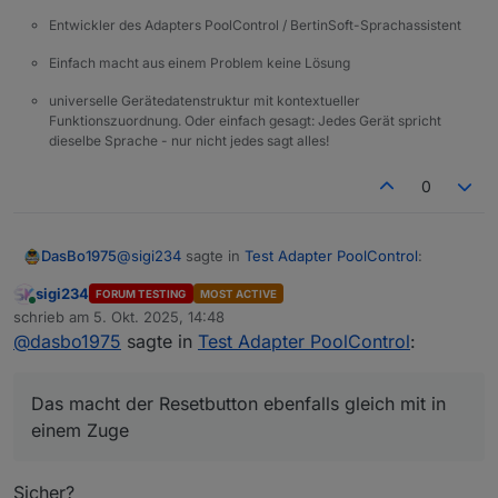
PV-Logik später elegant integrieren können.
Entwickler des Adapters PoolControl / BertinSoft-Sprachassistent
Einfach macht aus einem Problem keine Lösung
universelle Gerätedatenstruktur mit kontextueller
Funktionszuordnung. Oder einfach gesagt: Jedes Gerät spricht
dieselbe Sprache - nur nicht jedes sagt alles!
0
@
sigi234
sagte in
Test Adapter PoolControl
:
DasBo1975
sigi234
FORUM TESTING
MOST ACTIVE
Online
@
dasbo1975
sagte in
Test Adapter
schrieb am
5. Okt. 2025, 14:48
zuletzt editiert von
PoolControl
:
@
dasbo1975
sagte in
Test Adapter PoolControl
:
Das macht der Resetbutton ebenfalls gleich mit in
einem Zuge
ch habe einen Resetbutton eingefügt. Er
Das macht der Resetbutton ebenfalls gleich mit in
setzt alle Wert auf =. Der Button ist im
einem Zuge
Bereich Control zu finden.
Sicher?
Cool, geht das auch mit den Kosten?