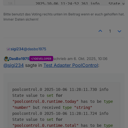
	2025-10-06 11:24:52.261	
poolcontrol.0
Bitte benutzt das Voting rechts unten im Beitrag wenn er euch geholfen hat.
	2025-10-06 11:24:52.259	
Immer Daten sichern!
poolcontrol.0
	2025-10-06 11:23:52.256	
1
poolcontrol.0
	2025-10-06 11:23:52.254	
poolcontrol.0
@
dasbo1975
sigi234
	2025-10-06 11:22:52.253	
poolcontrol.0
DasBo1975
schrieb am
6. Okt. 2025, 10:06
DEVELOPER
Da haben wir noch was:
zuletzt editiert von
Online
	2025-10-06 11:22:52.250	
@
sigi234
sagte in
Test Adapter PoolControl
:
poolcontrol.0

	2025-10-06 11:28:11.730	info	State value 
poolcontrol.0

	2025-10-06 11:28:11.724	info	State value 
poolcontrol.0 2025-10-06 11:28:11.730 info
poolcontrol.0

State value to
set
for
	2025-10-06 11:27:52.300	info	State value 
"poolcontrol.0.runtime.today"
has to be
type
poolcontrol.0

"number"
but received
type
"string"
	2025-10-06 11:27:52.298	info	State value 
poolcontrol.0 2025-10-06 11:28:11.724 info
poolcontrol.0

State value to
set
for
	2025-10-06 11:26:52.289	info	State value 
"poolcontrol.0.runtime.total"
has to be
type
poolcontrol.0
