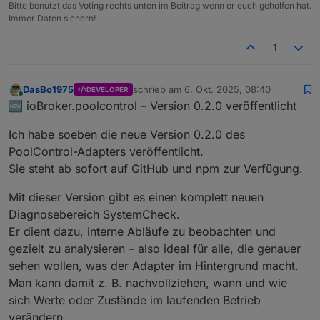
Bitte benutzt das Voting rechts unten im Beitrag wenn er euch geholfen hat.
Immer Daten sichern!
1
DasBo1975
schrieb am
6. Okt. 2025, 08:40
DEVELOPER
zuletzt editiert von
Online
🆕 ioBroker.poolcontrol – Version 0.2.0 veröffentlicht
Ich habe soeben die neue Version 0.2.0 des
PoolControl-Adapters veröffentlicht.
Sie steht ab sofort auf GitHub und npm zur Verfügung.
Mit dieser Version gibt es einen komplett neuen
Diagnosebereich SystemCheck.
Er dient dazu, interne Abläufe zu beobachten und
gezielt zu analysieren – also ideal für alle, die genauer
sehen wollen, was der Adapter im Hintergrund macht.
Man kann damit z. B. nachvollziehen, wann und wie
sich Werte oder Zustände im laufenden Betrieb
verändern.