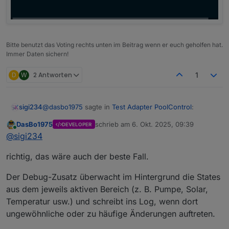
Bitte benutzt das Voting rechts unten im Beitrag wenn er euch geholfen hat.
Immer Daten sichern!
D
W
2 Antworten
1
@
dasbo1975
sagte in
Test Adapter PoolControl
:
sigi234
DasBo1975
schrieb am
6. Okt. 2025, 09:39
DEVELOPER
zuletzt editiert von
Online
Ich freue mich über jedes Feedback und über
@
sigi234
Logs aus echten Systemen –
Na ja, viel steht da nicht drinnen?
besonders, wenn ihr den neuen SystemCheck
richtig, das wäre auch der beste Fall.
ausprobiert.
Der Debug-Zusatz überwacht im Hintergrund die States
aus dem jeweils aktiven Bereich (z. B. Pumpe, Solar,
Temperatur usw.) und schreibt ins Log, wenn dort
ungewöhnliche oder zu häufige Änderungen auftreten.