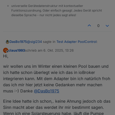
poolcontrol.0 2025-10-06 11:25:52.272 info
universelle Gerätedatenstruktur mit kontextueller
State value to
set
for
Funktionszuordnung. Oder einfach gesagt: Jedes Gerät spricht
"poolcontrol.0.runtime.total"
has to be
type
dieselbe Sprache - nur nicht jedes sagt alles!
"number"
but received
type
"string"
poolcontrol.0 2025-10-06 11:24:52.261 info
0
State value to
set
for
"poolcontrol.0.runtime.today"
has to be
type
"number"
but received
type
"string"
@
sigi234
sagte in
Test Adapter PoolControl
:
DasBo1975
poolcontrol.0 2025-10-06 11:24:52.259 info
State value to
set
for
claus1993
schrieb am
6. Okt. 2025, 13:26
C
zuletzt editiert von
Offline
"poolcontrol.0.runtime.total"
has to be
type
Hi,
"number"
but received
type
"string"
wir wollen uns im Winter einen kleinen Pool bauen und
poolcontrol.0 2025-10-06 11:23:52.256 info
State value to
set
for
ich hatte schon überlegt wie ich das in ioBroker
Ist notiert. Eine Bereinigte Version ist schon auf
"poolcontrol.0.runtime.today"
has to be
type
integrieren kann. Mit dem Adapter bin ich natürlich froh
dem Weg nach Github. Dann bitte einmal den
"number"
but received
type
"string"
Ordner Runtime löschen damit die bereinigten
das ich mir hier jetzt keine Gedanken mehr machen
poolcontrol.0 2025-10-06 11:23:52.254 info
Datenpunkte dort sauber wieder angelegt werden.
muss :-) Danke
@
DasBo1975
State value to
set
for
"poolcontrol.0.runtime.total"
has to be
type
Eine Idee hatte ich schon,. keine Ahnung jedoch ob das
"number"
but received
type
"string"
Sinn macht aber das werdet ihr mir bestimmt sagen.
poolcontrol.0 2025-10-06 11:22:52.253 info
Wenn ich eine Solarsteuerung habe, läuft die Pumpe
State value to
set
for