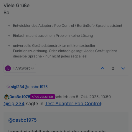
Viele Grüße
Bo
Entwickler des Adapters PoolControl / BertinSoft-Sprachassistent
Einfach macht aus einem Problem keine Lösung
universelle Gerätedatenstruktur mit kontextueller
Funktionszuordnung. Oder einfach gesagt: Jedes Gerät spricht
dieselbe Sprache - nur nicht jedes sagt alles!
L
1 Antwort
0
@
dasbo1975
sigi234
DasBo1975
schrieb am
5. Okt. 2025, 10:50
DEVELOPER
Irgendwie fehlt mir noch bei der runtime die aktuelle
zuletzt editiert von
Online
@
sigi234
sagte in
Test Adapter PoolControl
:
Laufzeit
@
dasbo1975
Irgendwie fehlt mir noch bei der runtime die