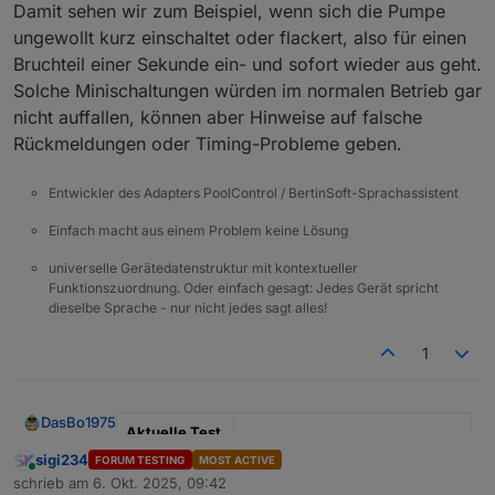
Damit sehen wir zum Beispiel, wenn sich die Pumpe
ungewollt kurz einschaltet oder flackert, also für einen
Bruchteil einer Sekunde ein- und sofort wieder aus geht.
Solche Minischaltungen würden im normalen Betrieb gar
nicht auffallen, können aber Hinweise auf falsche
Rückmeldungen oder Timing-Probleme geben.
Entwickler des Adapters PoolControl / BertinSoft-Sprachassistent
Einfach macht aus einem Problem keine Lösung
universelle Gerätedatenstruktur mit kontextueller
Funktionszuordnung. Oder einfach gesagt: Jedes Gerät spricht
dieselbe Sprache - nur nicht jedes sagt alles!
1
DasBo1975
Aktuelle Test
Version
1.4.1
sigi234
FORUM TESTING
MOST ACTIVE
Online
schrieb am
6. Okt. 2025, 09:42
zuletzt editiert von
Veröffentlichu
29.09.2025