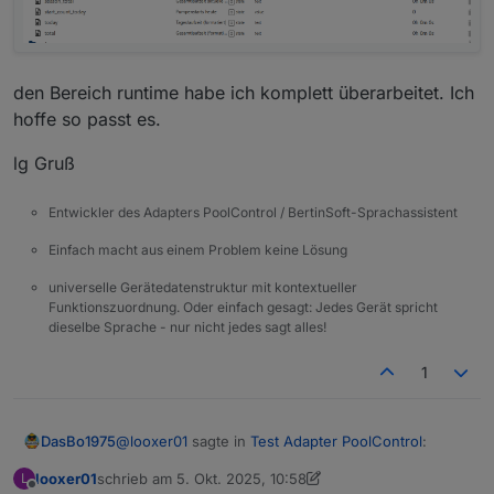
den Bereich runtime habe ich komplett überarbeitet. Ich
hoffe so passt es.
lg Gruß
Entwickler des Adapters PoolControl / BertinSoft-Sprachassistent
Einfach macht aus einem Problem keine Lösung
universelle Gerätedatenstruktur mit kontextueller
Funktionszuordnung. Oder einfach gesagt: Jedes Gerät spricht
dieselbe Sprache - nur nicht jedes sagt alles!
1
@
looxer01
sagte in
Test Adapter PoolControl
:
DasBo1975
looxer01
schrieb am
5. Okt. 2025, 10:58
L
zuletzt editiert von looxer01
10. Mai 2025, 13:00