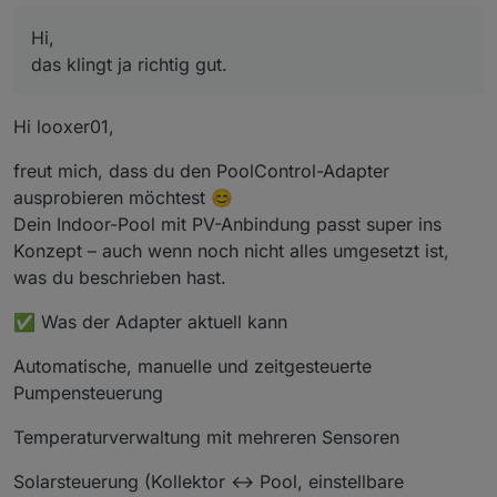
Die Parameter sind:
Bisher mache ich das mit Javascript, was aber jetzt
Pumpe für den Wärmetauscher separat
Stopp bei erreichen der Zieltemperatur
Hi,
erweitert werden müsste (PV)
zur Zeit noch keine Chemie-Dosiereinrichtung
Ich habe versucht den Adapter zu installieren. Leider
Solaranlage, bei Überschuss soll die Pumpe
wird er mir noch nicht angeboten. Installation mit
das klingt ja richtig gut.
loslegen)
Github link scheint nicht zu funktionieren.
vG Looxer
Zieltemperaturvorgabe gewünscht
Hi looxer01,
freut mich, dass du den PoolControl-Adapter
ausprobieren möchtest 😊
Dein Indoor-Pool mit PV-Anbindung passt super ins
Konzept – auch wenn noch nicht alles umgesetzt ist,
was du beschrieben hast.
✅ Was der Adapter aktuell kann
Automatische, manuelle und zeitgesteuerte
Pumpensteuerung
Temperaturverwaltung mit mehreren Sensoren
Solarsteuerung (Kollektor ↔ Pool, einstellbare