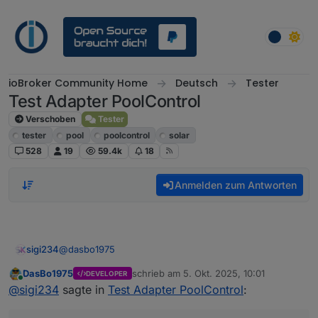
Weiter zum Inhalt
ioBroker Community Home
Deutsch
Tester
Test Adapter PoolControl
Verschoben
Tester
tester
pool
poolcontrol
solar
528
19
59.4k
18
Anmelden zum Antworten
@
dasbo1975
sigi234
DasBo1975
schrieb am
5. Okt. 2025, 10:01
DEVELOPER
Kannst du den DP
zuletzt editiert von
Online
@
sigi234
sagte in
Test Adapter PoolControl
: