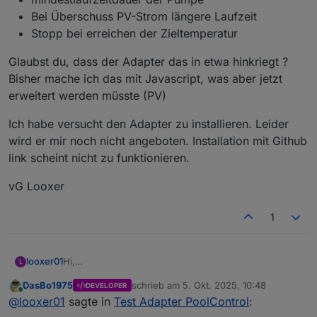
Bei Überschuss PV-Strom längere Laufzeit
Stopp bei erreichen der Zieltemperatur
Glaubst du, dass der Adapter das in etwa hinkriegt ?
Bisher mache ich das mit Javascript, was aber jetzt
erweitert werden müsste (PV)
Ich habe versucht den Adapter zu installieren. Leider
wird er mir noch nicht angeboten. Installation mit Github
link scheint nicht zu funktionieren.
vG Looxer
1
Hi,
looxer01
L
das klingt ja richtig gut.
DasBo1975
schrieb am
5. Okt. 2025, 10:48
DEVELOPER
Ich habe einen indoor pool. Allerdings habe ich aus
Beckeninhalt ca 50 m3-
zuletzt editiert von
Online
@
looxer01
sagte in
Test Adapter PoolControl
:
Wartungründen kein Wasser im Pool. Im Frühjahr soll
Pooltemp Messung über ioBroker Sennsoren
mindestlaufzeitdauer der Pumpe
es dann wieder losgehen.
Glaubst du, dass der Adapter das in etwa hinkriegt ?
Pumpe ein/aus über iobroker Aktor
Bei Überschuss PV-Strom längere Laufzeit