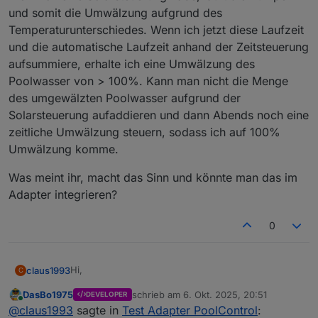
und somit die Umwälzung aufgrund des
"poolcontrol.0.runtime.today"
has to be
type
"number"
but received
type
"string"
Temperaturunterschiedes. Wenn ich jetzt diese Laufzeit
poolcontrol.0 2025-10-06 11:22:52.250 info
und die automatische Laufzeit anhand der Zeitsteuerung
State value to
set
for
aufsummiere, erhalte ich eine Umwälzung des
"poolcontrol.0.runtime.total"
has to be
type
Poolwasser von > 100%. Kann man nicht die Menge
"number"
but received
type
"string"
des umgewälzten Poolwasser aufgrund der
Solarsteuerung aufaddieren und dann Abends noch eine
zeitliche Umwälzung steuern, sodass ich auf 100%
Umwälzung komme.
Was meint ihr, macht das Sinn und könnte man das im
Adapter integrieren?
0
Hi,
claus1993
C
DasBo1975
schrieb am
6. Okt. 2025, 20:51
DEVELOPER
wir wollen uns im Winter einen kleinen Pool bauen
zuletzt editiert von
Online
@
claus1993
sagte in
Test Adapter PoolControl
:
und ich hatte schon überlegt wie ich das in ioBroker