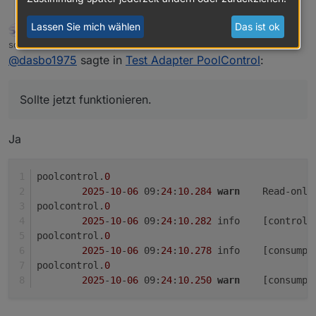
@
sigi234
sagte in
Test Adapter PoolControl
:
DasBo1975
Lassen Sie mich wählen
Das ist ok
sigi234
FORUM TESTING
MOST ACTIVE
Online
@
dasbo1975
sagte in
Test Adapter
schrieb am
6. Okt. 2025, 07:25
zuletzt editiert von
PoolControl
:
@
dasbo1975
sagte in
Test Adapter PoolControl
:
Danke Sigi, dass du mich verunsichert hast. Das ist
genau das, was ich brauche bei den ganzen
Das macht der Resetbutton ebenfalls
Kommas und Lint Check meckereien.
Habe es nur umgestellt. Sollte jetzt funktionieren.
Sollte jetzt funktionieren.
gleich mit in einem Zuge
Änderung nur auf Github
Ja
Sicher?
poolcontrol.
0
2025
-
10
-
06
 09:
24
:
10.284
warn
	Read-only
poolcontrol.
0
2025
-
10
-
06
 09:
24
:
10.282
	info	[con
poolcontrol.
0
2025
-
10
-
06
 09:
24
:
10.278
	info	[con
poolcontrol.
0
2025
-
10
-
06
 09:
24
:
10.250
warn
	[consump