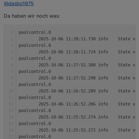
@
dasbo1975
ngsdatum
Da haben wir noch was:
Github Link
https://github.com/DasBo1975/i
obroker.poolcontrol
poolcontrol.0
Adapter-Beschreibung
	2025-10-06 11:28:11.730	
Der Adapter
ioBroker.poolcontrol
dient zur
poolcontrol.0
Steuerung und Überwachung von Poolanlagen.
Pumpensteuerung (Automatik, Manuell,
	2025-10-06 11:28:11.724	
Zu den Funktionen gehören:
Changelog (Auszug)
Zeitsteuerung, Aus) inkl. Frost- und
poolcontrol.0
Überhitzungsschutz
	2025-10-06 11:27:52.300	
Temperaturverwaltung mit bis zu 6 Sensoren,
0.0.7 – Help-Datei (
help.md
) und erste
poolcontrol.0
Min/Max, Deltas und Änderungsraten
README-Version hinzugefügt
Solarsteuerung mit Hysterese und
	2025-10-06 11:27:52.298	
0.0.6 – Verbrauchs- und Kostenberechnung
Warnschwellen
mit externem kWh-Zähler
poolcontrol.0
Zeitsteuerung mit bis zu 3 konfigurierbaren
0.0.5 – Sprachausgabe über Alexa und
	2025-10-06 11:26:52.289	
Zeitfenstern
Telegram
poolcontrol.0
Laufzeit- und Umwälzberechnung
	2025-10-06 11:26:52.286	
Verbrauchs- und Kostenanalyse über
poolcontrol.0
externen kWh-Zähler
	2025-10-06 11:25:52.274	
Sprachausgabe über Alexa oder Telegram
poolcontrol.0
	2025-10-06 11:25:52.272	
poolcontrol.0