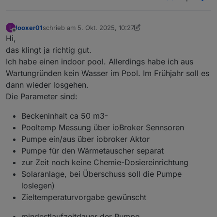
looxer01
schrieb am
5. Okt. 2025, 10:27
L
zuletzt editiert von looxer01
10. Mai 2025, 12:28
Offline
Hi,
das klingt ja richtig gut.
Ich habe einen indoor pool. Allerdings habe ich aus
Wartungründen kein Wasser im Pool. Im Frühjahr soll es
dann wieder losgehen.
Die Parameter sind:
Beckeninhalt ca 50 m3-
Pooltemp Messung über ioBroker Sennsoren
Pumpe ein/aus über iobroker Aktor
Pumpe für den Wärmetauscher separat
zur Zeit noch keine Chemie-Dosiereinrichtung
Solaranlage, bei Überschuss soll die Pumpe
loslegen)
Zieltemperaturvorgabe gewünscht
mindestlaufzeitdauer der Pumpe