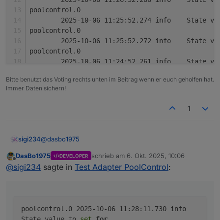
Verbrauchs- und Kostenanalyse über
poolcontrol.0
externen kWh-Zähler
	2025-10-06 11:25:52.274	
Sprachausgabe über Alexa oder Telegram
poolcontrol.0
	2025-10-06 11:25:52.272	
poolcontrol.0
	2025-10-06 11:24:52.261	
poolcontrol.0
Bitte benutzt das Voting rechts unten im Beitrag wenn er euch geholfen hat.
	2025-10-06 11:24:52.259	
Immer Daten sichern!
poolcontrol.0
	2025-10-06 11:23:52.256	
1
poolcontrol.0
	2025-10-06 11:23:52.254	
poolcontrol.0
@
dasbo1975
sigi234
	2025-10-06 11:22:52.253	
poolcontrol.0
DasBo1975
schrieb am
6. Okt. 2025, 10:06
DEVELOPER
Da haben wir noch was:
zuletzt editiert von
Offline
	2025-10-06 11:22:52.250	
@
sigi234
sagte in
Test Adapter PoolControl
:
poolcontrol.0

	2025-10-06 11:28:11.730	info	State value 
poolcontrol.0

	2025-10-06 11:28:11.724	info	State value 
poolcontrol.0 2025-10-06 11:28:11.730 info
poolcontrol.0

State value to
set
for