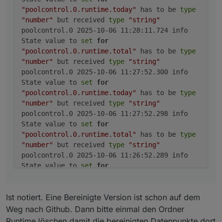
	2025-10-06 11:27:52.300	info	State value 
"poolcontrol.0.runtime.today"
has to be
type
poolcontrol.0

"number"
but received
type
"string"
	2025-10-06 11:27:52.298	info	State value 
poolcontrol.0 2025-10-06 11:28:11.724 info
poolcontrol.0

State value to
set
for
	2025-10-06 11:26:52.289	info	State value 
"poolcontrol.0.runtime.total"
has to be
type
poolcontrol.0

	2025-10-06 11:26:52.286	info	State value 
"number"
but received
type
"string"
poolcontrol.0

poolcontrol.0 2025-10-06 11:27:52.300 info
	2025-10-06 11:25:52.274	info	State value 
State value to
set
for
poolcontrol.0

"poolcontrol.0.runtime.today"
has to be
type
	2025-10-06 11:25:52.272	info	State value 
"number"
but received
type
"string"
poolcontrol.0

poolcontrol.0 2025-10-06 11:27:52.298 info
	2025-10-06 11:24:52.261	info	State value 
State value to
set
for
poolcontrol.0

"poolcontrol.0.runtime.total"
has to be
type
	2025-10-06 11:24:52.259	info	State value 
"number"
but received
type
"string"
poolcontrol.0

	2025-10-06 11:23:52.256	info	State value 
poolcontrol.0 2025-10-06 11:26:52.289 info
poolcontrol.0

State value to
set
for
	2025-10-06 11:23:52.254	info	State value 
"poolcontrol.0.runtime.today"
has to be
type
poolcontrol.0

"number"
but received
type
"string"
	2025-10-06 11:22:52.253	info	State value 
Ist notiert. Eine Bereinigte Version ist schon auf dem
poolcontrol.0 2025-10-06 11:26:52.286 info
poolcontrol.0

State value to
set
for
Weg nach Github. Dann bitte einmal den Ordner
"poolcontrol.0.runtime.total"
has to be
type
Runtime löschen damit die bereinigten Datenpunkte dort