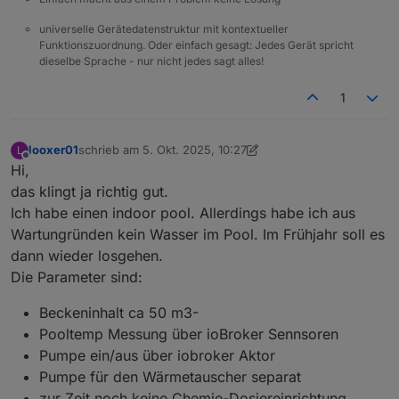
universelle Gerätedatenstruktur mit kontextueller
Funktionszuordnung. Oder einfach gesagt: Jedes Gerät spricht
dieselbe Sprache - nur nicht jedes sagt alles!
1
looxer01
schrieb am
5. Okt. 2025, 10:27
L
zuletzt editiert von looxer01
10. Mai 2025, 12:28
Offline
Hi,
das klingt ja richtig gut.
Ich habe einen indoor pool. Allerdings habe ich aus
Wartungründen kein Wasser im Pool. Im Frühjahr soll es
dann wieder losgehen.
Die Parameter sind:
Beckeninhalt ca 50 m3-
Pooltemp Messung über ioBroker Sennsoren
Pumpe ein/aus über iobroker Aktor
Pumpe für den Wärmetauscher separat
zur Zeit noch keine Chemie-Dosiereinrichtung