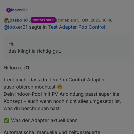
Hi,
looxer01
L
das klingt ja richtig gut.
DasBo1975
schrieb am
5. Okt. 2025, 10:48
DEVELOPER
Ich habe einen indoor pool. Allerdings habe ich aus
Beckeninhalt ca 50 m3-
zuletzt editiert von
Offline
@
looxer01
sagte in
Test Adapter PoolControl
:
Wartungründen kein Wasser im Pool. Im Frühjahr soll
Pooltemp Messung über ioBroker Sennsoren
mindestlaufzeitdauer der Pumpe
es dann wieder losgehen.
Glaubst du, dass der Adapter das in etwa hinkriegt ?
Pumpe ein/aus über iobroker Aktor
Bei Überschuss PV-Strom längere Laufzeit
Die Parameter sind:
Bisher mache ich das mit Javascript, was aber jetzt
Pumpe für den Wärmetauscher separat
Stopp bei erreichen der Zieltemperatur
Hi,
erweitert werden müsste (PV)
zur Zeit noch keine Chemie-Dosiereinrichtung
Ich habe versucht den Adapter zu installieren. Leider
Solaranlage, bei Überschuss soll die Pumpe
wird er mir noch nicht angeboten. Installation mit
das klingt ja richtig gut.
loslegen)
Github link scheint nicht zu funktionieren.
vG Looxer
Zieltemperaturvorgabe gewünscht
Hi looxer01,
freut mich, dass du den PoolControl-Adapter
ausprobieren möchtest 😊
Dein Indoor-Pool mit PV-Anbindung passt super ins
Konzept – auch wenn noch nicht alles umgesetzt ist,
was du beschrieben hast.
✅ Was der Adapter aktuell kann
Automatische, manuelle und zeitgesteuerte