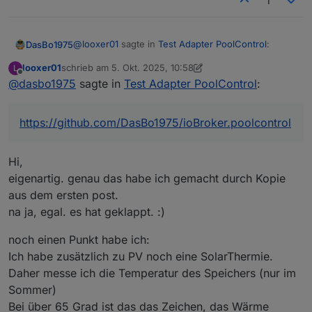
1
@
looxer01
sagte in
Test Adapter PoolControl
:
DasBo1975
looxer01
schrieb am
5. Okt. 2025, 10:58
L
zuletzt editiert von looxer01
10. Mai 2025, 13:00
Offline
@
dasbo1975
sagte in
Hi,
Test Adapter PoolControl
:
das klingt ja richtig gut.
Hi looxer01,
https://github.com/DasBo1975/ioBroker.poolcontrol
freut mich, dass du den PoolControl-Adapter
ausprobieren möchtest 😊
Dein Indoor-Pool mit PV-Anbindung passt super ins
Hi,
✅ Was der Adapter aktuell kann
Konzept – auch wenn noch nicht alles umgesetzt
eigenartig. genau das habe ich gemacht durch Kopie
ist, was du beschrieben hast.
Automatische, manuelle und zeitgesteuerte
aus dem ersten post.
Pumpensteuerung
na ja, egal. es hat geklappt. :)
Temperaturverwaltung mit mehreren Sensoren
noch einen Punkt habe ich:
Solarsteuerung (Kollektor ↔ Pool, einstellbare
Grenzen)
Ich habe zusätzlich zu PV noch eine SolarThermie.
Frostschutz, Rückspülung, Wartungsmodus
Daher messe ich die Temperatur des Speichers (nur im
Sommer)
Sprachausgaben (Alexa / Telegram / E-Mail)
Bei über 65 Grad ist das das Zeichen, das Wärme