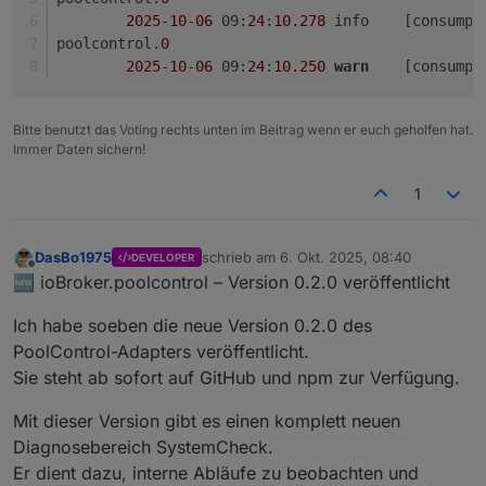
2025
-
10
-
06
 09:
24
:
10.278
	info	[con
poolcontrol.
0
2025
-
10
-
06
 09:
24
:
10.250
warn
	[consump
Bitte benutzt das Voting rechts unten im Beitrag wenn er euch geholfen hat.
Immer Daten sichern!
1
DasBo1975
schrieb am
6. Okt. 2025, 08:40
DEVELOPER
zuletzt editiert von
Offline
🆕 ioBroker.poolcontrol – Version 0.2.0 veröffentlicht
Ich habe soeben die neue Version 0.2.0 des
PoolControl-Adapters veröffentlicht.
Sie steht ab sofort auf GitHub und npm zur Verfügung.
Mit dieser Version gibt es einen komplett neuen
Diagnosebereich SystemCheck.
Er dient dazu, interne Abläufe zu beobachten und