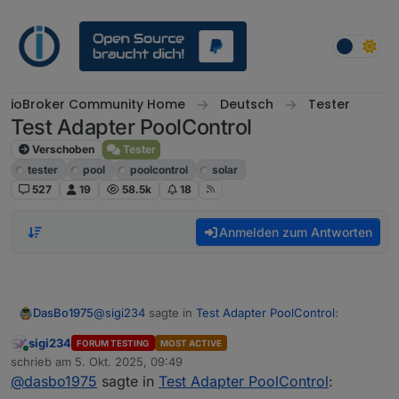
Weiter zum Inhalt
ioBroker Community Home
Deutsch
Tester
Test Adapter PoolControl
Verschoben
Tester
tester
pool
poolcontrol
solar
527
19
58.5k
18
Anmelden zum Antworten
@
sigi234
sagte in
Test Adapter PoolControl
:
DasBo1975
sigi234
FORUM TESTING
MOST ACTIVE
Online
@
dasbo1975
schrieb am
5. Okt. 2025, 09:49
zuletzt editiert von
@
dasbo1975
sagte in
Test Adapter PoolControl
:
Ich habe einen Resetbutton eingefügt. Er setzt alle
Hallo, Stromverbrauch rechnet noch mit alten