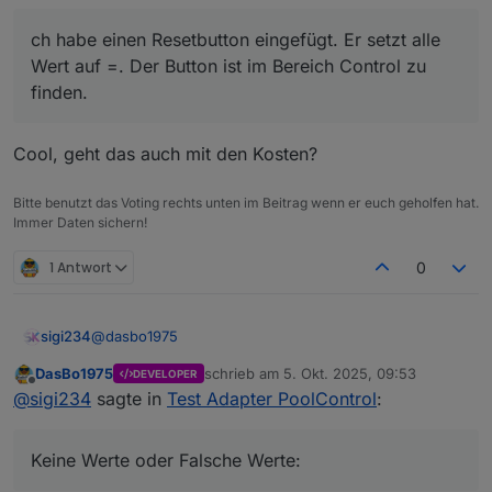
Wert auf =. Der Button ist im Bereich Control zu
Watt Werte:
finden.
ch habe einen Resetbutton eingefügt. Er setzt alle
Wert auf =. Der Button ist im Bereich Control zu
Änderung ist auf Github
finden.
Cool, geht das auch mit den Kosten?
Bitte benutzt das Voting rechts unten im Beitrag wenn er euch geholfen hat.
Immer Daten sichern!
Kann ich die irgendwie zurücksetzen?
1 Antwort
0
@
dasbo1975
sigi234
DasBo1975
schrieb am
5. Okt. 2025, 09:53
DEVELOPER
Keine Werte oder Falsche Werte:
zuletzt editiert von
Offline
@
sigi234
sagte in
Test Adapter PoolControl
:
Keine Werte oder Falsche Werte: