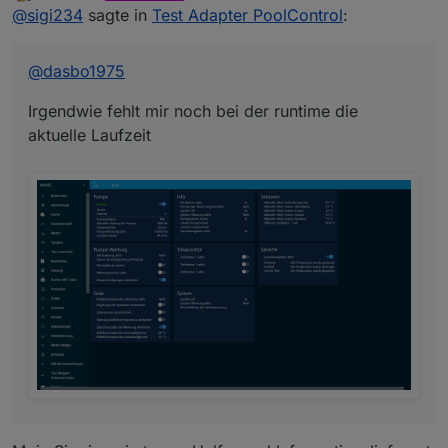
zuletzt editiert von
Offline
@
sigi234
sagte in
Test Adapter PoolControl
:
Laufzeit
@
dasbo1975
Irgendwie fehlt mir noch bei der runtime die
aktuelle Laufzeit