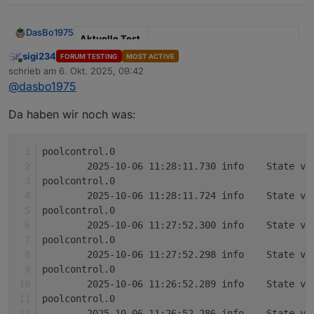
DasBo1975
Aktuelle Test
Version
1.4.1
sigi234
FORUM TESTING
MOST ACTIVE
Online
schrieb am
6. Okt. 2025, 09:42
zuletzt editiert von
Veröffentlichu
29.09.2025
@
dasbo1975
ngsdatum
Da haben wir noch was:
Github Link
https://github.com/DasBo1975/i
obroker.poolcontrol
poolcontrol.0
Adapter-Beschreibung
	2025-10-06 11:28:11.730	
Der Adapter
ioBroker.poolcontrol
dient zur
poolcontrol.0
Steuerung und Überwachung von Poolanlagen.
Pumpensteuerung (Automatik, Manuell,
	2025-10-06 11:28:11.724	
Zu den Funktionen gehören:
Changelog (Auszug)
Zeitsteuerung, Aus) inkl. Frost- und
poolcontrol.0
Überhitzungsschutz
	2025-10-06 11:27:52.300	
Temperaturverwaltung mit bis zu 6 Sensoren,
0.0.7 – Help-Datei (
help.md
) und erste
poolcontrol.0
Min/Max, Deltas und Änderungsraten
README-Version hinzugefügt
Solarsteuerung mit Hysterese und
	2025-10-06 11:27:52.298	
0.0.6 – Verbrauchs- und Kostenberechnung
Warnschwellen
mit externem kWh-Zähler
poolcontrol.0
Zeitsteuerung mit bis zu 3 konfigurierbaren
0.0.5 – Sprachausgabe über Alexa und
	2025-10-06 11:26:52.289	
Zeitfenstern
Telegram
poolcontrol.0
Laufzeit- und Umwälzberechnung
	2025-10-06 11:26:52.286	