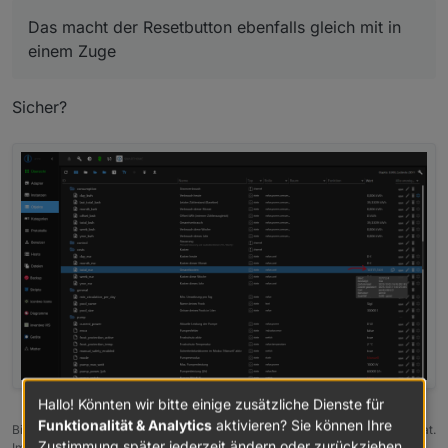
einem Zuge
ch habe einen Resetbutton eingefügt. Er
Das macht der Resetbutton ebenfalls gleich mit in
setzt alle Wert auf =. Der Button ist im
einem Zuge
Bereich Control zu finden.
Sicher?
Cool, geht das auch mit den Kosten?
Hallo! Könnten wir bitte einige zusätzliche Dienste für
Funktionalität & Analytics
aktivieren? Sie können Ihre
Bitte benutzt das Voting rechts unten im Beitrag wenn er euch geholfen hat.
Zustimmung später jederzeit ändern oder zurückziehen.
Immer Daten sichern!