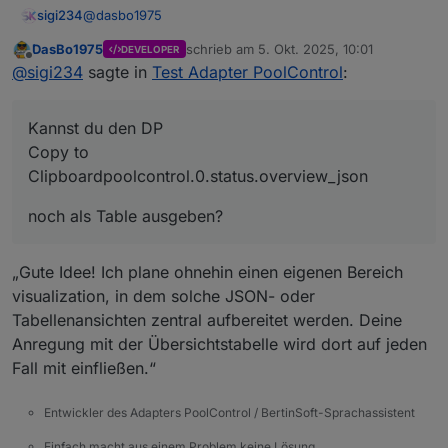
@
dasbo1975
sigi234
DasBo1975
schrieb am
5. Okt. 2025, 10:01
DEVELOPER
Kannst du den DP
zuletzt editiert von
Offline
@
sigi234
sagte in
Test Adapter PoolControl
:
Kannst du den DP
noch als Table ausgeben?
Copy to
Clipboardpoolcontrol.0.status.overview_json
noch als Table ausgeben?
„Gute Idee! Ich plane ohnehin einen eigenen Bereich
visualization, in dem solche JSON- oder
Tabellenansichten zentral aufbereitet werden. Deine
Anregung mit der Übersichtstabelle wird dort auf jeden
Fall mit einfließen.“
Entwickler des Adapters PoolControl / BertinSoft-Sprachassistent
Einfach macht aus einem Problem keine Lösung