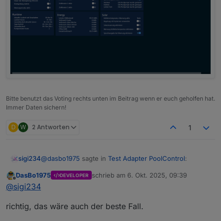
Bitte benutzt das Voting rechts unten im Beitrag wenn er euch geholfen hat.
Immer Daten sichern!
D
W
2 Antworten
1
@
dasbo1975
sagte in
Test Adapter PoolControl
:
sigi234
DasBo1975
schrieb am
6. Okt. 2025, 09:39
DEVELOPER
zuletzt editiert von
Offline
Ich freue mich über jedes Feedback und über
@
sigi234
Logs aus echten Systemen –
Na ja, viel steht da nicht drinnen?
besonders, wenn ihr den neuen SystemCheck
richtig, das wäre auch der beste Fall.
ausprobiert.