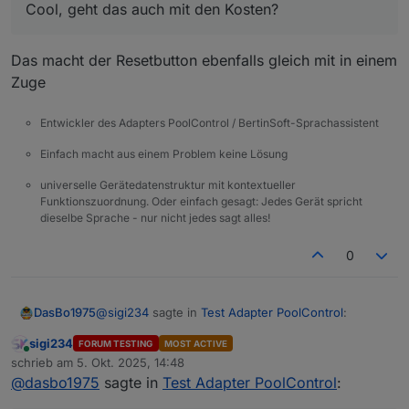
Adapter → Benutzerdefiniert installieren gehen und
Cool, geht das auch mit den Kosten?
den Link einfügen.
Kurz gesagt: Die Basis-Automatik läuft schon stabil,
die PV- und Temperatur-Erweiterungen sind in
Das macht der Resetbutton ebenfalls gleich mit in einem
Arbeit.
Viele Grüße
Wenn du magst, kannst du mir gern dein aktuelles
Bo
Zuge
Skript schicken – dann schauen wir, wie wir deine
PV-Logik später elegant integrieren können.
Entwickler des Adapters PoolControl / BertinSoft-Sprachassistent
Einfach macht aus einem Problem keine Lösung
universelle Gerätedatenstruktur mit kontextueller
Funktionszuordnung. Oder einfach gesagt: Jedes Gerät spricht
dieselbe Sprache - nur nicht jedes sagt alles!
0
@
sigi234
sagte in
Test Adapter PoolControl
:
DasBo1975
sigi234
FORUM TESTING
MOST ACTIVE
Online
@
dasbo1975
sagte in
Test Adapter
schrieb am
5. Okt. 2025, 14:48
zuletzt editiert von
PoolControl
:
@
dasbo1975
sagte in
Test Adapter PoolControl
:
Das macht der Resetbutton ebenfalls gleich mit in