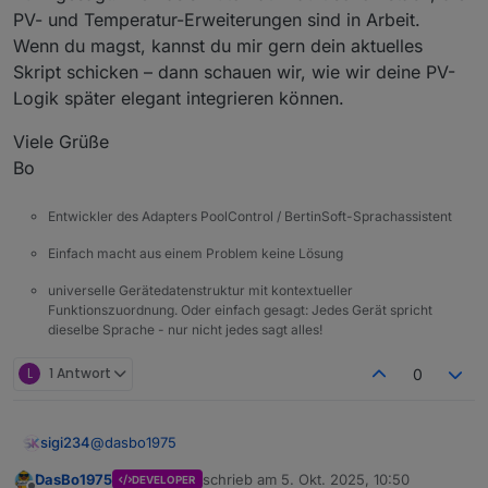
PV- und Temperatur-Erweiterungen sind in Arbeit.
Wenn du magst, kannst du mir gern dein aktuelles
Skript schicken – dann schauen wir, wie wir deine PV-
Logik später elegant integrieren können.
Viele Grüße
Bo
Entwickler des Adapters PoolControl / BertinSoft-Sprachassistent
Einfach macht aus einem Problem keine Lösung
universelle Gerätedatenstruktur mit kontextueller
Funktionszuordnung. Oder einfach gesagt: Jedes Gerät spricht
dieselbe Sprache - nur nicht jedes sagt alles!
L
1 Antwort
0
@
dasbo1975
sigi234
DasBo1975
schrieb am
5. Okt. 2025, 10:50
DEVELOPER
Irgendwie fehlt mir noch bei der runtime die aktuelle