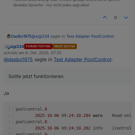
dieselbe Sprache - nur nicht jedes sagt alles!
0
@
sigi234
sagte in
Test Adapter PoolControl
:
DasBo1975
sigi234
FORUM TESTING
MOST ACTIVE
Online
@
dasbo1975
sagte in
Test Adapter
schrieb am
6. Okt. 2025, 07:25
zuletzt editiert von
PoolControl
:
@
dasbo1975
sagte in
Test Adapter PoolControl
:
Danke Sigi, dass du mich verunsichert hast. Das ist
genau das, was ich brauche bei den ganzen
Das macht der Resetbutton ebenfalls
Kommas und Lint Check meckereien.
Habe es nur umgestellt. Sollte jetzt funktionieren.
Sollte jetzt funktionieren.
gleich mit in einem Zuge
Änderung nur auf Github
Ja
Sicher?
poolcontrol.
0
2025
-
10
-
06
 09:
24
:
10.284
warn
	Read-only
poolcontrol.
0
2025
-
10
-
06
 09:
24
:
10.282
	info	[con
poolcontrol.
0